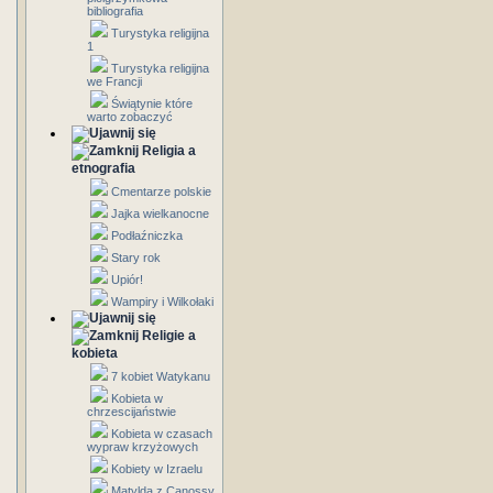
bibliografia
Turystyka religijna
1
Turystyka religijna
we Francji
Świątynie które
warto zobaczyć
Religia a
etnografia
Cmentarze polskie
Jajka wielkanocne
Podłaźniczka
Stary rok
Upiór!
Wampiry i Wilkołaki
Religie a
kobieta
7 kobiet Watykanu
Kobieta w
chrzescijaństwie
Kobieta w czasach
wypraw krzyżowych
Kobiety w Izraelu
Matylda z Canossy