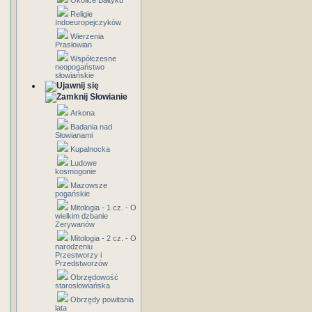
Okolice Bałtyku
Religie
Indoeuropejczyków
Wierzenia
Prasłowian
Współczesne
neopogaństwo
słowiańskie
Słowianie
Arkona
Badania nad
Słowianami
Kupalnocka
Ludowe
kosmogonie
Mazowsze
pogańskie
Mitologia - 1 cz. - O
wielkim dzbanie
Zerywanów
Mitologia - 2 cz. - O
narodzeniu
Przestworzy i
Przedstworzów
Obrzędowość
starosłowiańska
Obrzędy powitania
lata