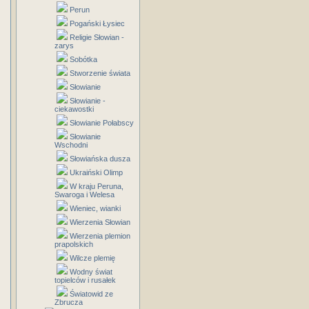
Perun
Pogański Łysiec
Religie Słowian -
zarys
Sobótka
Stworzenie świata
Słowianie
Słowianie -
ciekawostki
Słowianie Połabscy
Słowianie
Wschodni
Słowiańska dusza
Ukraiński Olimp
W kraju Peruna,
Swaroga i Welesa
Wieniec, wianki
Wierzenia Słowian
Wierzenia plemion
prapolskich
Wilcze plemię
Wodny świat
topielców i rusałek
Światowid ze
Zbrucza