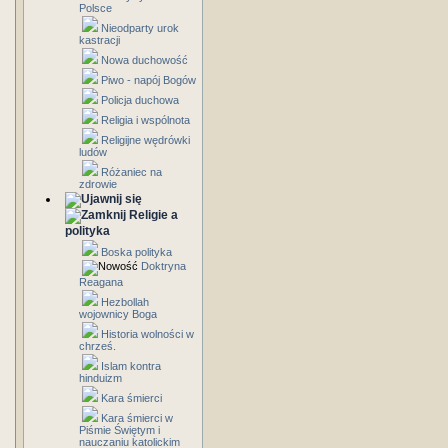
Polsce
Nieodparty urok
kastracji
Nowa duchowość
Piwo - napój Bogów
Policja duchowa
Religia i wspólnota
Religijne wędrówki
ludów
Różaniec na
zdrowie
Religie a
polityka
Boska polityka
Doktryna
Reagana
Hezbollah
wojownicy Boga
Historia wolności w
chrześ.
Islam kontra
hinduizm
Kara śmierci
Kara śmierci w
Piśmie Świętym i
nauczaniu katolickim