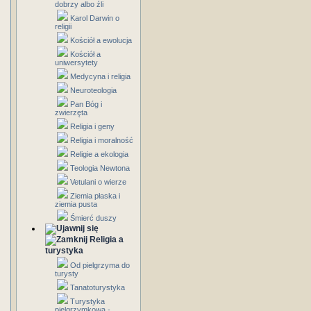
dobrzy albo źli
Karol Darwin o
religii
Kościół a ewolucja
Kościół a
uniwersytety
Medycyna i religia
Neuroteologia
Pan Bóg i
zwierzęta
Religia i geny
Religia i moralność
Religie a ekologia
Teologia Newtona
Vetulani o wierze
Ziemia płaska i
ziemia pusta
Śmierć duszy
Religia a
turystyka
Od pielgrzyma do
turysty
Tanatoturystyka
Turystyka
pielgrzymkowa -