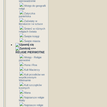
wprowadzenie
Wstęp do geografii
religii
Zatyczka
panieńska
Zaświaty w
literaturze i w sztuce
Śmierć w różnych
religiach świata
Święte księgi
Święte miasta
=>>
RELIGIE PIERWOTNE
Wstęp - Religie
pierwotne
Huna i Roa
Kult Macierzy
Kult przodków we
współczesnym
Wietnamie
Kult szczątków
kostnych
Mana
Najstarsze religie
Malty
Najstasze religie