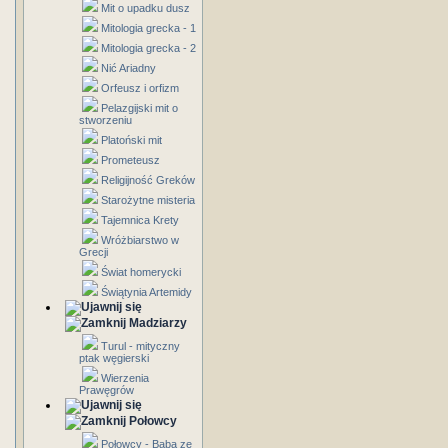
Mit o upadku dusz
Mitologia grecka - 1
Mitologia grecka - 2
Nić Ariadny
Orfeusz i orfizm
Pelazgijski mit o
stworzeniu
Platoński mit
Prometeusz
Religijność Greków
Starożytne misteria
Tajemnica Krety
Wróżbiarstwo w
Grecji
Świat homerycki
Świątynia Artemidy
Madziarzy
Turul - mityczny
ptak węgierski
Wierzenia
Prawęgrów
Połowcy
Połowcy - Baba ze