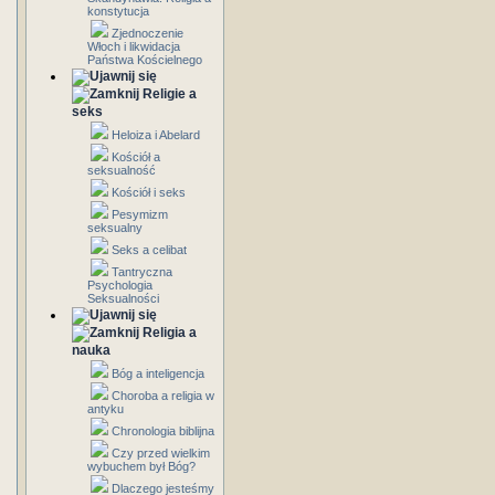
konstytucja
Zjednoczenie
Włoch i likwidacja
Państwa Kościelnego
Religie a
seks
Heloiza i Abelard
Kościół a
seksualność
Kościół i seks
Pesymizm
seksualny
Seks a celibat
Tantryczna
Psychologia
Seksualności
Religia a
nauka
Bóg a inteligencja
Choroba a religia w
antyku
Chronologia biblijna
Czy przed wielkim
wybuchem był Bóg?
Dlaczego jesteśmy