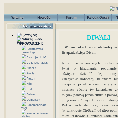
Witamy
Nowości
Forum
Księga Gości
N
Religioznawstwo
DIWALI
==>>
WPROWADZENIE
W tym roku Hindusi obchodzą we 
Podstawowa
terminologia
listopada święto Divali.
Czym jest kult?
Co to jest rytuał?
Jedno z najważniejszych i najbardz
Absolut
świąt w hinduizmie, popularni
Anioły
„świętem świateł”. Jego datę
Ateizm
księżycowo-słoneczny kalendarz hin
Bóg
przypada przed nowiem księżyca
Cud
miesiąca
aświna
(w kalendarzu gr
Deizm
między połową października a połową l
Demonizm
połączone z Nowym Rokiem hinduist
Fenomenologia
Rok obchodzi się tu zwyczajowo na w
religii
(w sanskrycie
Dīpāvalī
, od
dīpa avali
Fundamentalizm
także sikhowie i dżiniści (odmienn
religijny