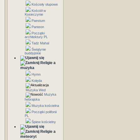
Kościoły słupowe
Kościół w
Kosieczynie
Paestum
Panteon
Początki
architektury PL
Tadż Mahal
Świątynie
buddyjskie
Religie a
muzyka
Hymn
Kolęda
Muzyka Wed
Muzyka
hebrajska
Muzyka kościelna
Początki polifonii
PL
Śpiew kościelny
Religie a
meteoryt