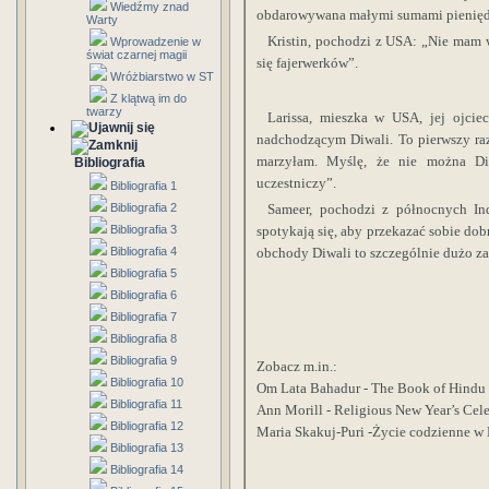
Wiedźmy znad
obdarowywana małymi sumami pienięd
Warty
Kristin, pochodzi z USA: „Nie mam w
Wprowadzenie w
świat czarnej magii
się fajerwerków”.
Wróżbiarstwo w ST
Z klątwą im do
twarzy
Larissa, mieszka w USA, jej ojcie
nadchodzącym Diwali. To pierwszy ra
marzyłam. Myślę, że nie można Di
Bibliografia
uczestniczy”.
Bibliografia 1
Bibliografia 2
Sameer, pochodzi z północnych Ind
Bibliografia 3
spotykają się, aby przekazać sobie dob
Bibliografia 4
obchody Diwali to szczególnie dużo za
Bibliografia 5
Bibliografia 6
Bibliografia 7
Bibliografia 8
Bibliografia 9
Zobacz m.in.:
Bibliografia 10
Om Lata Bahadur - The Book of Hindu 
Bibliografia 11
Ann Morill - Religious New Year’s Cel
Bibliografia 12
Maria Skakuj-Puri -Życie codzienne w 
Bibliografia 13
Bibliografia 14