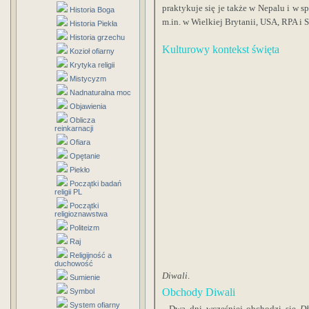
praktykuje się je także w Nepalu i w s
Historia Boga
m.in. w Wielkiej Brytanii, USA, RPA i 
Historia Piekła
Historia grzechu
Kulturowy kontekst święta
Kozioł ofiarny
Krytyka religii
Mistycyzm
Nadnaturalna moc
Objawienia
Oblicza
reinkarnacji
Ofiara
Opętanie
Piekło
Początki badań
religii PL
Początki
religioznawstwa
Politeizm
Raj
Religijność a
duchowość
Diwali
.
Sumienie
Obchody Diwali
Symbol
System ofiarny
Dwa dni wcześniej obchodzi się
D