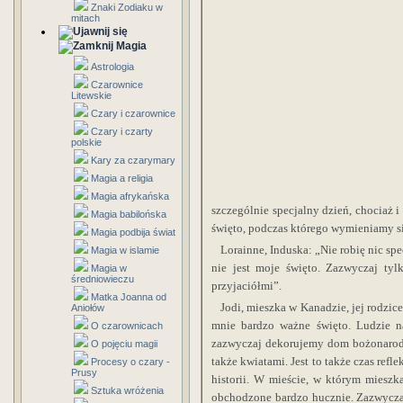
Znaki Zodiaku w
mitach
Magia
Astrologia
Czarownice
Litewskie
Czary i czarownice
Czary i czarty
polskie
Kary za czarymary
Magia a religia
Magia afrykańska
szczególnie specjalny dzień, chociaż i
Magia babilońska
święto, podczas którego wymieniamy si
Magia podbija świat
Lorainne, Induska: „Nie robię nic sp
Magia w islamie
nie jest moje święto. Zazwyczaj tyl
Magia w
średniowieczu
przyjaciółmi”.
Matka Joanna od
Jodi, mieszka w Kanadzie, jej rodzice
Aniołów
mnie bardzo ważne święto. Ludzie na
O czarownicach
zazwyczaj dekorujemy dom bożonarodz
O pojęciu magii
także kwiatami. Jest to także czas refl
Procesy o czary -
Prusy
historii. W mieście, w którym mieszk
Sztuka wróżenia
obchodzone bardzo hucznie. Zazwyczaj