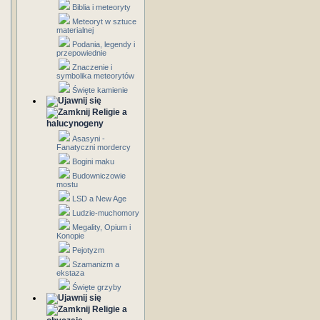
Biblia i meteoryty
Meteoryt w sztuce
materialnej
Podania, legendy i
przepowiednie
Znaczenie i
symbolika meteorytów
Święte kamienie
Religie a
halucynogeny
Asasyni -
Fanatyczni mordercy
Bogini maku
Budowniczowie
mostu
LSD a New Age
Ludzie-muchomory
Megality, Opium i
Konopie
Pejotyzm
Szamanizm a
ekstaza
Święte grzyby
Religie a