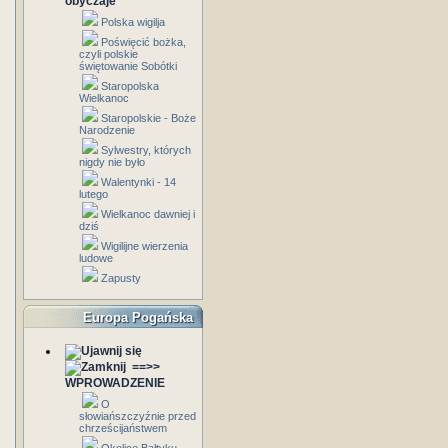
obyczaje
Polska wigilja
Poświęcić bożka,
czyli polskie
świętowanie Sobótki
Staropolska
Wielkanoc
Staropolskie - Boże
Narodzenie
Sylwestry, których
nigdy nie było
Walentynki - 14
lutego
Wielkanoc dawniej i
dziś
Wigilijne wierzenia
ludowe
Zapusty
Europa Pogańska
==>>
WPROWADZENIE
O
słowiańszczyźnie przed
chrześcijaństwem