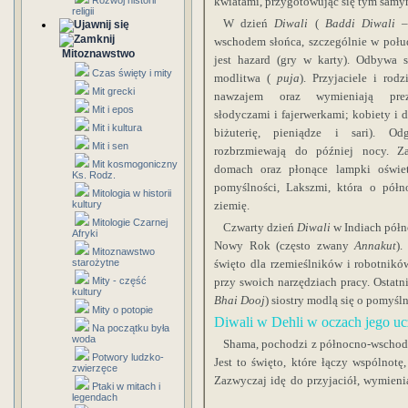
Rozwój historii
kwiatami, przygotowując się tym samy
religii
W dzień
Diwali
(
Baddi Diwali
–
wschodem słońca, szczególnie w poł
Mitoznawstwo
jest hazard (gry w karty). Odbywa s
Czas święty i mity
modlitwa (
puja
). Przyjaciele i rod
Mit grecki
nawzajem oraz wymieniają prez
Mit i epos
słodyczami i fajerwerkami; kobiety i 
Mit i kultura
biżuterię, pieniądze i sari). Od
Mit i sen
rozbrzmiewają do później nocy. Z
Mit kosmogoniczny
domach oraz płonące lampki oświet
Ks. Rodz.
pomyślności, Lakszmi, która o półn
Mitologia w historii
kultury
ziemię.
Mitologie Czarnej
Czwarty dzień
Diwali
w Indiach półn
Afryki
Nowy Rok (często zwany
Annakut
).
Mitoznawstwo
starożytne
święto dla rzemieślników i robotnikó
Mity - część
przy swoich narzędziach pracy. Ostatni
kultury
Bhai Dooj
) siostry modlą się o pomyśl
Mity o potopie
Diwali w Dehli w oczach jego u
Na początku była
woda
Shama, pochodzi z północno-wschodn
Potwory ludzko-
Jest to święto, które łączy wspólnotę,
zwierzęce
Zazwyczaj idę do przyjaciół, wymien
Ptaki w mitach i
legendach