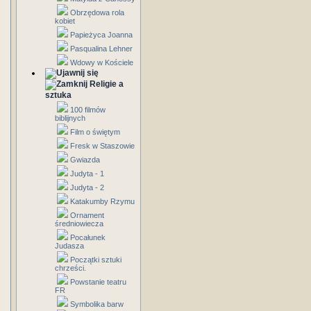
Obrzędowa rola
kobiet
Papieżyca Joanna
Pasqualina Lehner
Wdowy w Kościele
Religie a
sztuka
100 filmów
biblijnych
Film o świętym
Fresk w Staszowie
Gwiazda
Judyta - 1
Judyta - 2
Katakumby Rzymu
Ornament
średniowiecza
Pocałunek
Judasza
Początki sztuki
chrześci.
Powstanie teatru
FR
Symbolika barw