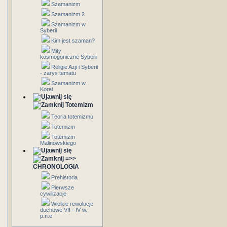
Szamanizm
Szamanizm 2
Szamanizm w
Syberii
Kim jest szaman?
Mity
kosmogoniczne Syberii
Religie Azji i Syberii
- zarys tematu
Szamanizm w
Korei
Totemizm
Teoria totemizmu
Totemizm
Totemizm
Malinowskiego
=>>
CHRONOLOGIA
Prehistoria
Pierwsze
cywilizacje
Wielkie rewolucje
duchowe VII - IV w.
p.n.e