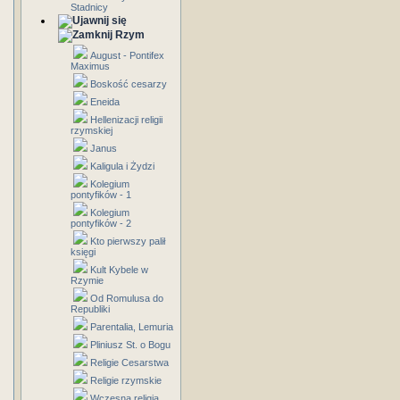
Stadnicy
Rzym
August - Pontifex
Maximus
Boskość cesarzy
Eneida
Hellenizacji religii
rzymskiej
Janus
Kaligula i Żydzi
Kolegium
pontyfików - 1
Kolegium
pontyfików - 2
Kto pierwszy palił
księgi
Kult Kybele w
Rzymie
Od Romulusa do
Republiki
Parentalia, Lemuria
Pliniusz St. o Bogu
Religie Cesarstwa
Religie rzymskie
Wczesna religia