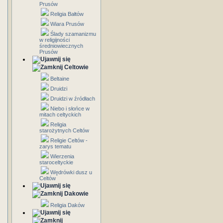
Prusów
Religia Bałtów
Wiara Prusów
Ślady szamanizmu
w religijności
średniowiecznych
Prusów
Celtowie
Beltaine
Druidzi
Druidzi w źródłach
Niebo i słońce w
mitach celtyckich
Religia
starożytnych Celtów
Religie Celtów -
zarys tematu
Wierzenia
staroceltyckie
Wędrówki dusz u
Celtów
Dakowie
Religia Daków