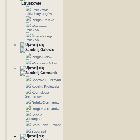
Etruskowie
Etruskowie -
zakładnicy bogów
Religia Etruska
Wierzenia
Etrusków
Święte Księgi
Etrusków
Galowie
Religia Galów
Wierzenia Galów
Germanie
Bogowie i Olbrzymi
Kodeks Królewski
Kosmologia
Germanów
Religia Germanów
Religie Germanów
Saga o
Nibelungach
Stara Edda - Prolog
Yggdrasil