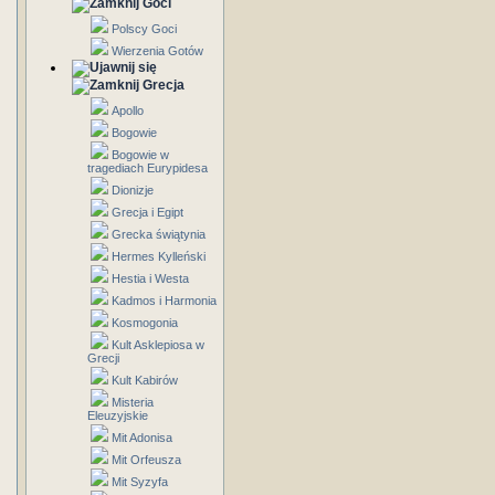
Goci
Polscy Goci
Wierzenia Gotów
Grecja
Apollo
Bogowie
Bogowie w
tragediach Eurypidesa
Dionizje
Grecja i Egipt
Grecka świątynia
Hermes Kylleński
Hestia i Westa
Kadmos i Harmonia
Kosmogonia
Kult Asklepiosa w
Grecji
Kult Kabirów
Misteria
Eleuzyjskie
Mit Adonisa
Mit Orfeusza
Mit Syzyfa