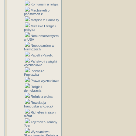
Komunizm a religia
Machiavelli o
państwach k
Matylda z Canossy
Mieszko I religia i
polityka
Neokonserwatyzm
w USA
Neopoganizm w
Niemczech
Pacelli i Pavelic
Państwo i związki
wyznaniowe
Pierwsza
Poprawka
Prawo wyznaniowe
Religia i
demokracja
Religie a wojna
Rewolucja
francuska a Kościół
Richelieu i raison
d'état
Tajemnica Joanny
'Arc
Wyznaniowa
Skandynawia: Religia a