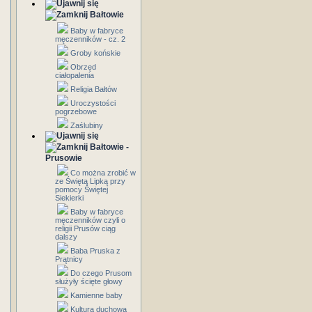
Bałtowie
Baby w fabryce
męczenników - cz. 2
Groby końskie
Obrzęd
ciałopalenia
Religia Bałtów
Uroczystości
pogrzebowe
Zaślubiny
Bałtowie -
Prusowie
Co można zrobić w
ze Świętą Lipką przy
pomocy Świętej
Siekierki
Baby w fabryce
męczenników czyli o
religii Prusów ciąg
dalszy
Baba Pruska z
Prątnicy
Do czego Prusom
służyły ścięte głowy
Kamienne baby
Kultura duchowa