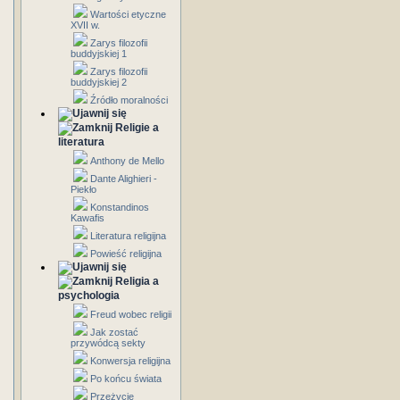
Wartości etyczne
XVII w.
Zarys filozofii
buddyjskiej 1
Zarys filozofii
buddyjskiej 2
Źródło moralności
Religie a
literatura
Anthony de Mello
Dante Alighieri -
Piekło
Konstandinos
Kawafis
Literatura religijna
Powieść religijna
Religia a
psychologia
Freud wobec religii
Jak zostać
przywódcą sekty
Konwersja religijna
Po końcu świata
Przeżycie