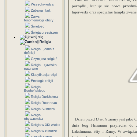
Wszechwiedza
porządki, kupuje się nowe przedm
Zabawa i kult
fajerwerki oraz specjalne lampki zwan
Zarys
fenomenologii ofiary
Świetość
Święta przestrzeń
Religia
Religia - jedna z
definicji
Czym jest religia?
Religia - zjawisko
naturalne
Klasyfikacja religii
Etnologia religii
Religia
Bocheńskiego
Religia Durkheima
Religia Rousseau
Religia Skinnera
Religia
obywatelska
Dzień przed
Diwali
znany jest jako
C
Religia w XIX wieku
dnia bóg Hanuman przyleciał do 
Religia w kulturze
Lakshmana, Sity i Ramy. W związk