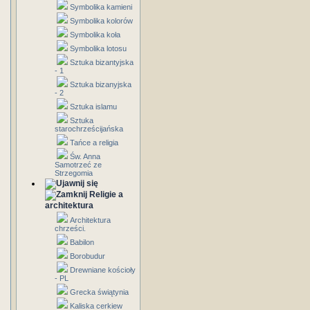
Symbolika kamieni
Symbolika kolorów
Symbolika koła
Symbolika lotosu
Sztuka bizantyjska
- 1
Sztuka bizanyjska
- 2
Sztuka islamu
Sztuka
starochrześcijańska
Tańce a religia
Św. Anna
Samotrzeć ze
Strzegomia
Religie a
architektura
Architektura
chrześci.
Babilon
Borobudur
Drewniane kościoły
- PL
Grecka świątynia
Kaliska cerkiew