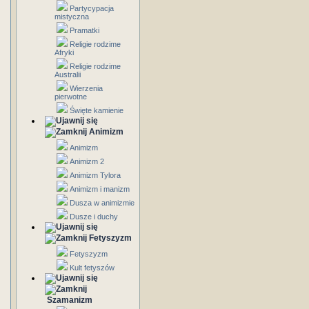
Partycypacja
mistyczna
Pramatki
Religie rodzime
Afryki
Religie rodzime
Australii
Wierzenia
pierwotne
Święte kamienie
Animizm
Animizm
Animizm 2
Animizm Tylora
Animizm i manizm
Dusza w animizmie
Dusze i duchy
Fetyszyzm
Fetyszyzm
Kult fetyszów
Szamanizm