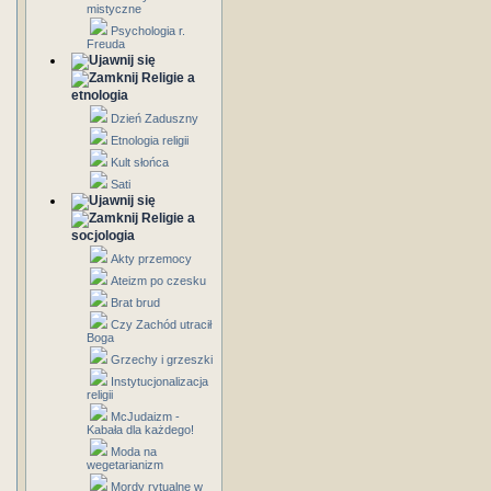
mistyczne
Psychologia r.
Freuda
Religie a
etnologia
Dzień Zaduszny
Etnologia religii
Kult słońca
Sati
Religie a
socjologia
Akty przemocy
Ateizm po czesku
Brat brud
Czy Zachód utracił
Boga
Grzechy i grzeszki
Instytucjonalizacja
religii
McJudaizm -
Kabała dla każdego!
Moda na
wegetarianizm
Mordy rytualne w