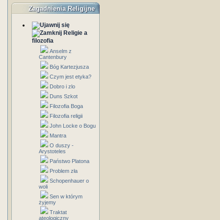
Zagadnienia Religijne
Religie a
filozofia
Anselm z
Cantenbury
Bóg Kartezjusza
Czym jest etyka?
Dobro i zlo
Duns Szkot
Filozofia Boga
Filozofia religii
John Locke o Bogu
Mantra
O duszy -
Arystoteles
Państwo Platona
Problem zła
Schopenhauer o
woli
Sen w którym
żyjemy
Traktat
ateologiczny