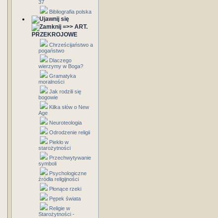
37
Bibliografia polska
=>> ART.
PRZEKROJOWE
Chrześcijaństwo a
pogaństwo
Dlaczego
wierzymy w Boga?
Gramatyka
moralności
Jak rodzili się
bogowie
Kilka słów o New
Age
Neuroteologia
Odrodzenie religii
Piekło w
starożytności
Przechwytywanie
symboli
Psychologiczne
źródła religijności
Płonące rzeki
Pępek świata
Religie w
Starożytności -