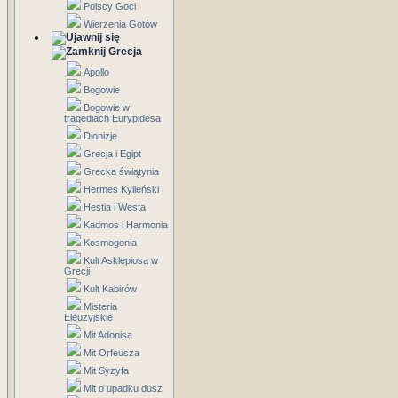
Polscy Goci
Wierzenia Gotów
Grecja
Apollo
Bogowie
Bogowie w
tragediach Eurypidesa
Dionizje
Grecja i Egipt
Grecka świątynia
Hermes Kylleński
Hestia i Westa
Kadmos i Harmonia
Kosmogonia
Kult Asklepiosa w
Grecji
Kult Kabirów
Misteria
Eleuzyjskie
Mit Adonisa
Mit Orfeusza
Mit Syzyfa
Mit o upadku dusz