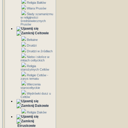
Religia Bałtów
Wiara Prusów
Ślady szamanizmu
w religijności
średniowiecznych
Prusów
Celtowie
Beltaine
Druidzi
Druidzi w źródłach
Niebo i słońce w
mitach celtyckich
Religia
starożytnych Celtów
Religie Celtów -
zarys tematu
Wierzenia
staroceltyckie
Wędrówki dusz u
Celtów
Dakowie
Religia Daków
Etruskowie