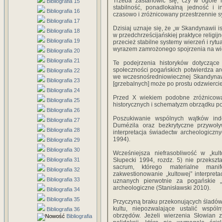
Trzeba zastanowić się, czy w ogóle 
Bibliografia 15
stabilność, ponadlokalną jedność i i
Bibliografia 16
czasowo i zróżnicowany przestrzennie s
Bibliografia 17
Dzisiaj uznaje się, że „w Skandynawii i
Bibliografia 18
w przedchrześcijańskiej praktyce religij
Bibliografia 19
przecież stabilne systemy wierzeń i rytu
wyrazem zamrożonego spojrzenia na wiel
Bibliografia 20
Bibliografia 21
Te podejrzenia historyków dotyczące
społeczności pogańskich potwierdza a
Bibliografia 22
we wczesnośredniowiecznej Skandynawii
Bibliografia 23
[grzebalnych] może po prostu odzwiercie
Bibliografia 24
Przed X wiekiem podobne zróżnicowan
Bibliografia 25
historycznych i schematyzm obrządku p
Bibliografia 26
Poszukiwanie wspólnych wątków ind
Bibliografia 27
Dumézila oraz bezkrytyczne przywoły
Bibliografia 28
interpretacja świadectw archeologiczny
1994).
Bibliografia 29
Bibliografia 30
Wcześniejsza niefrasobliwość w „kulto
Bibliografia 31
Słupecki 1994, rozdz. 5) nie przekszt
sacrum, którego materialne mani
Bibliografia 32
zakwestionowanie „kultowej” interpret
Bibliografia 33
uznanych pierwotnie za pogańskie „
archeologiczne (Stanisławski 2010).
Bibliografia 34
Bibliografia 35
Przyczyną braku przekonujących śladów
kultu, niepozwalające ustalić wspó
Bibliografia 36
obrzędów. Jeżeli wierzenia Słowian 
Bibliografia