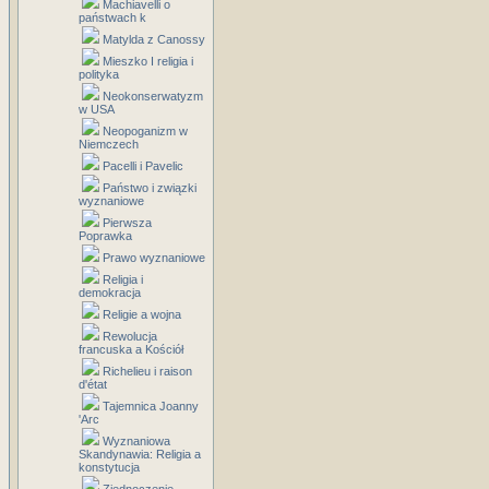
Machiavelli o
państwach k
Matylda z Canossy
Mieszko I religia i
polityka
Neokonserwatyzm
w USA
Neopoganizm w
Niemczech
Pacelli i Pavelic
Państwo i związki
wyznaniowe
Pierwsza
Poprawka
Prawo wyznaniowe
Religia i
demokracja
Religie a wojna
Rewolucja
francuska a Kościół
Richelieu i raison
d'état
Tajemnica Joanny
'Arc
Wyznaniowa
Skandynawia: Religia a
konstytucja