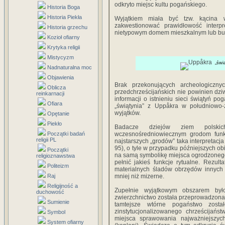
odkryto miejsc kultu pogańskiego.
Historia Boga
Historia Piekła
Wyjątkiem miała być tzw. kącina w
zakwestionować prawidłowość interpre
Historia grzechu
nietypowym domem mieszkalnym lub bud
Kozioł ofiarny
Krytyka religii
Mistycyzm
„świ
Nadnaturalna moc
Objawienia
Brak przekonujących archeologicznyc
Oblicza
przedchrześcijańskich nie powinien dzi
reinkarnacji
informacji o istnieniu sieci świątyń p
Ofiara
„świątynia” z Uppåkra w południowo-
wyjątków.
Opętanie
Piekło
Badacze dziejów ziem polskic
Początki badań
wczesnośredniowiecznym grodom funkc
religii PL
najstarszych „grodów” taka interpretacj
95), o tyle w przypadku późniejszych o
Początki
na samą symbolikę miejsca ogrodzonego
religioznawstwa
pełnić jakieś funkcje rytualne. Rezul
Politeizm
materialnych śladów obrzędów innych 
Raj
mniej niż mizerne.
Religijność a
Zupełnie wyjątkowym obszarem było
duchowość
zwierzchnictwo została przeprowadzona p
Sumienie
tamtejsze wtórne pogaństwo zosta
zinstytucjonalizowanego chrześcijańs
Symbol
miejsca sprawowania najważniejszyc
System ofiarny