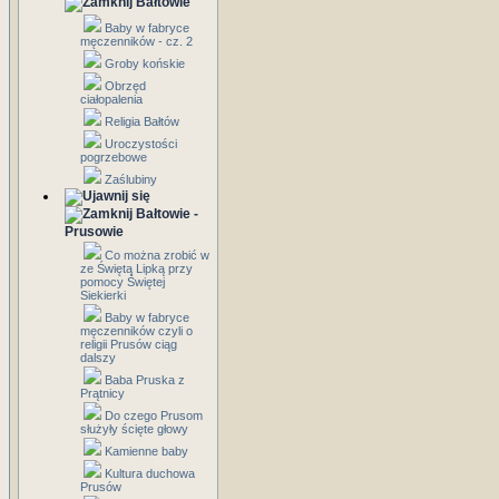
Bałtowie
Baby w fabryce
męczenników - cz. 2
Groby końskie
Obrzęd
ciałopalenia
Religia Bałtów
Uroczystości
pogrzebowe
Zaślubiny
Bałtowie -
Prusowie
Co można zrobić w
ze Świętą Lipką przy
pomocy Świętej
Siekierki
Baby w fabryce
męczenników czyli o
religii Prusów ciąg
dalszy
Baba Pruska z
Prątnicy
Do czego Prusom
służyły ścięte głowy
Kamienne baby
Kultura duchowa
Prusów