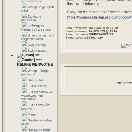
wprowadzenie
Ilustracje z internetu
Wstęp do geografii
religii
Całą książkę można przeczytać na stron
Zatyczka
https://monografie.fnp.org.pl/monog
panieńska
Zaświaty w
Data utworzenia:
03/06/2009 @ 17:10
literaturze i w sztuce
Ostatnie zmiany:
07/02/2023 @ 19:07
Kategoria :
==>> WPROWADZENIE
Śmierć w różnych
Strona czytana
97501 razy
religiach świata
Święte księgi
Święte miasta
=>>
RELIGIE PIERWOTNE
Wstęp - Religie
pierwotne
Huna i Roa
Nikt jesz
Kult Macierzy
Kult przodków we
współczesnym
Wietnamie
Kult szczątków
kostnych
Mana
Najstarsze religie
Malty
Najstasze religie