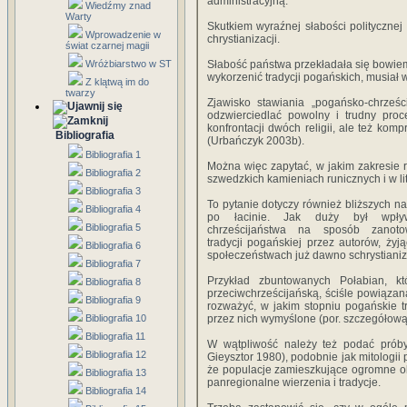
administracyjną.
Wiedźmy znad
Warty
Skutkiem wyraźnej słabości polityczne
Wprowadzenie w
chrystianizacji.
świat czarnej magii
Wróżbiarstwo w ST
Słabość państwa przekładała się bowiem 
wykorzenić tradycji pogańskich, musiał 
Z klątwą im do
twarzy
Zjawisko stawiania „pogańsko-chrześ
odzwierciedlać powolny i trudny proce
konfrontacji dwóch religii, ale też ko
Bibliografia
(Urbańczyk 2003b).
Bibliografia 1
Można więc zapytać, w jakim zakresie r
Bibliografia 2
szwedzkich kamieniach runicznych i w lit
Bibliografia 3
To pytanie dotyczy również bliższych n
Bibliografia 4
po łacinie. Jak duży był wpły
Bibliografia 5
chrześcijaństwa na sposób zanotow
tradycji pogańskiej przez autorów, żyj
Bibliografia 6
społeczeństwach już dawno schrystian
Bibliografia 7
Przykład zbuntowanych Połabian, k
Bibliografia 8
przeciwchrześcijańską, ściśle powiąza
Bibliografia 9
rozważyć, w jakim stopniu pogańskie t
Bibliografia 10
przez nich wymyślone (por. szczegółową
Bibliografia 11
W wątpliwość należy też podać próby r
Bibliografia 12
Gieysztor 1980), podobnie jak mitologi
że populacje zamieszkujące ogromne ob
Bibliografia 13
panregionalne wierzenia i tradycje.
Bibliografia 14