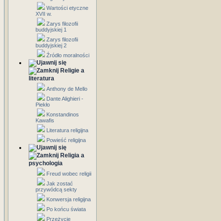
Wartości etyczne
XVII w.
Zarys filozofii
buddyjskiej 1
Zarys filozofii
buddyjskiej 2
Źródło moralności
Religie a
literatura
Anthony de Mello
Dante Alighieri -
Piekło
Konstandinos
Kawafis
Literatura religijna
Powieść religijna
Religia a
psychologia
Freud wobec religii
Jak zostać
przywódcą sekty
Konwersja religijna
Po końcu świata
Przeżycie