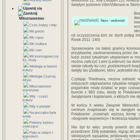
Rozwój historii
Willibrord
i 11;
Vita Liudgeri
22). Analiza
religii
świętym jeziorem Vitrir/Vittersen w Skiri
Bi
die
Mitoznawstwo
Ślęża - niedźwiedź
mo
Czas święty i mity
wrz
skr
Mit grecki
ryt oczyszczenia toni ze złych potęg in
Mit i epos
Rosik 2011: 140).
Mit i kultura
Sprawowane na takiej granicy kosmos
Mit i sen
przypływów, zaobserwowaną przez św. W
Mit kosmogoniczny
ludzi przed rytualnym utopieniem w mo
Ks. Rodz.
można zaliczyć Leire (
Lederun
) na duńs
swoje rytuały ku czci „podziemnych bogó
Mitologia w historii
kultury
święty las (
Zuitbure
), który „wytrzebił d
Mitologie Czarnej
Czytając Thietmara, można odnieść wr
Afryki
miejscach odprawiania rytuałów religijny
Mitoznawstwo
pogańskie miały działać w jego czasac
starożytne
buncie z 983 roku, kiedy to Połabianie
Mity - część
świątyniami i kapłanami, o których nie s
kultury
W końcu X wieku Związek Wielecki/Luc
Mity o potopie
centrum znajdowało się w świątyni w 
Na początku była
Połabianie „rozwinęli wyższą formę o
woda
»bogowie wojownicy« i teokracja kapłanó
Potwory ludzko-
zwierzęce
Nie był to więc prosty powrót do star
przestrzeni. Elity połabskie, dążąc do 
Ptaki w mitach i
silniejszych sąsiadów, próbowały wykorz
legendach