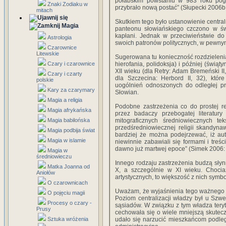
połabskim powstaniu w 983 roku pog
Znaki Zodiaku w
przybrało nową postać” (Słupecki 2006b:
mitach
Skutkiem tego było ustanowienie centra
Magia
panteonu słowiańskiego czczono w świą
kapłani. Jednak w przeciwieństwie do
Astrologia
swoich patronów politycznych, w pewnym 
Czarownice
Litewskie
Sugerowana tu konieczność rozdzielenia
Czary i czarownice
hierofania, polidoksja) i później (świąt
XII wieku (dla Retry: Adam Bremeński II
Czary i czarty
dla Szczecina: Herbord II, 32), któr
polskie
uogólnień odnoszonych do odległej pr
Kary za czarymary
Słowian.
Magia a religia
Podobne zastrzeżenia co do prostej r
Magia afrykańska
przez badaczy przebogatej literatury
Magia babilońska
mitograficznych średniowiecznych te
przedśredniowiecznej religii skandyna
Magia podbija świat
bardziej że można podejrzewać, iż aut
Magia w islamie
niewinnie zabawiali się formami i treści
dawno już martwej epoce” (Simek 2006:
Magia w
średniowieczu
Innego rodzaju zastrzeżenia budzą sły
Matka Joanna od
X, a szczególnie w XI wieku. Chociaż
Aniołów
artystycznych, to większość z nich symbo
O czarownicach
Uważam, że wyjaśnienia tego ważnego 
O pojęciu magii
Poziom centralizacji władzy był u Szw
Procesy o czary -
sąsiadów. W związku z tym władza tery
Prusy
cechowała się o wiele mniejszą skutec
Sztuka wróżenia
udało się narzucić mieszkańcom podległ