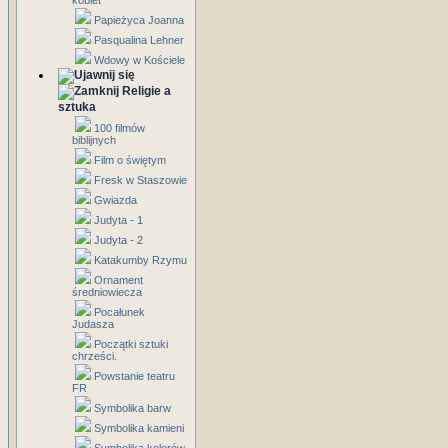
kobiet
Papieżyca Joanna
Pasqualina Lehner
Wdowy w Kościele
Religie a
sztuka
100 filmów
biblijnych
Film o świętym
Fresk w Staszowie
Gwiazda
Judyta - 1
Judyta - 2
Katakumby Rzymu
Ornament
średniowiecza
Pocałunek
Judasza
Początki sztuki
chrześci.
Powstanie teatru
FR
Symbolika barw
Symbolika kamieni