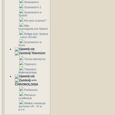
Szamanizm
Szamanizm 2
Szamanizm w
Syberii
Kim jest szaman?
Mity
kosmogoniczne Syberii
Religie Azji i Syberii
- zarys tematu
Szamanizm w
Korei
Totemizm
Teoria totemizmu
Totemizm
Totemizm
Malinowskiego
=>>
CHRONOLOGIA
Prehistoria
Pierwsze
cywilizacje
Wielkie rewolucje
duchowe VII - IV w.
p.n.e