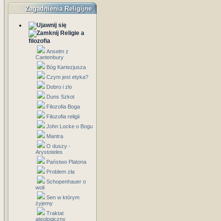
Zagadnienia Religijne
Religie a
filozofia
Anselm z
Cantenbury
Bóg Kartezjusza
Czym jest etyka?
Dobro i zlo
Duns Szkot
Filozofia Boga
Filozofia religii
John Locke o Bogu
Mantra
O duszy -
Arystoteles
Państwo Platona
Problem zła
Schopenhauer o
woli
Sen w którym
żyjemy
Traktat
ateologiczny