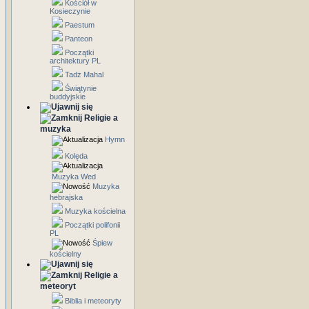
Kościół w
Kosieczynie
Paestum
Panteon
Początki
architektury PL
Tadż Mahal
Świątynie
buddyjskie
Religie a
muzyka
Hymn
Kolęda
Muzyka Wed
Muzyka
hebrajska
Muzyka kościelna
Początki polifonii
PL
Śpiew
kościelny
Religie a
meteoryt
Biblia i meteoryty