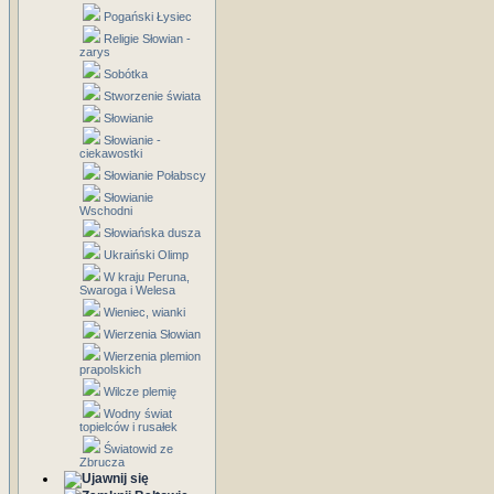
Pogański Łysiec
Religie Słowian -
zarys
Sobótka
Stworzenie świata
Słowianie
Słowianie -
ciekawostki
Słowianie Połabscy
Słowianie
Wschodni
Słowiańska dusza
Ukraiński Olimp
W kraju Peruna,
Swaroga i Welesa
Wieniec, wianki
Wierzenia Słowian
Wierzenia plemion
prapolskich
Wilcze plemię
Wodny świat
topielców i rusałek
Światowid ze
Zbrucza