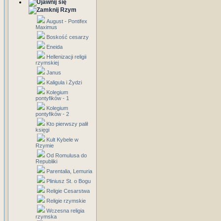
Rzym
August - Pontifex
Maximus
Boskość cesarzy
Eneida
Hellenizacji religii
rzymskiej
Janus
Kaligula i Żydzi
Kolegium
pontyfików - 1
Kolegium
pontyfików - 2
Kto pierwszy palił
księgi
Kult Kybele w
Rzymie
Od Romulusa do
Republiki
Parentalia, Lemuria
Pliniusz St. o Bogu
Religie Cesarstwa
Religie rzymskie
Wczesna religia
rzymska