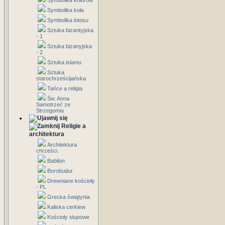
Symbolika kolorów
Symbolika koła
Symbolika lotosu
Sztuka bizantyjska
- 1
Sztuka bizanyjska
- 2
Sztuka islamu
Sztuka
starochrześcijańska
Tańce a religia
Św. Anna
Samotrzeć ze
Strzegomia
Religie a
architektura
Architektura
chrześci.
Babilon
Borobudur
Drewniane kościoły
- PL
Grecka świątynia
Kaliska cerkiew
Kościoły słupowe