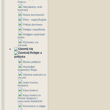
Polsce
Nieodparty urok
kastracji
Nowa duchowość
Piwo - napój Bogów
Policja duchowa
Religia i wspólnota
Religijne wędrówki
ludów
Różaniec na
zdrowie
Religie a
polityka
Boska polityka
Hezbollah
wojownicy Boga
Historia wolności w
chrześ.
Islam kontra
hinduizm
Kara śmierci
Kara śmierci w
Piśmie Świętym i
nauczaniu katolickim
Komunizm a religia