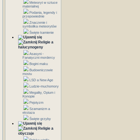
Meteoryt w sztuce
materialnej
Podania, legendy i
przepowiednie
Znaczenie i
symbolika meteorytów
Święte kamienie
Religie a
halucynogeny
Asasyni -
Fanatyczni mordercy
Bogini maku
Budowniczowie
mostu
LSD a New Age
Ludzie-muchomory
Megality, Opium i
Konopie
Pejotyzm
Szamanizm a
ekstaza
Święte grzyby
Religie a
obyczaje