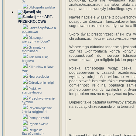
polidoksji, która nie wymagała ści
37
znaleźć/rozpoznać materiałów, ułatwiaj
Bibliografia polska
na pewno nie tworzyły jednolitego syste
=>> ART.
Nawet nadzieje wiązane z powierzch
PRZEKROJOWE
posągu ze Zbrucza i kieszonkowej figu
sugerowana ostatnio skandynawska afili
Chrześcijaństwo a
pogaństwo
Skoro świat przedchrześcijański był w
Dlaczego
chrystianizacji, lecz w rzeczywistości wi
wierzymy w Boga?
Wobec tego aktualną tendencją jest bada
Gramatyka
moralności
czy też „konfrontacja kontra kontyn
(pogańskiego) do nowego (chrześci
Jak rodzili się
uwarunkowanego religijnie jak ten poprze
bogowie
Kilka słów o New
Polska archeologia wciąż czeka 
Age
pogrzebowego w czasach przedmieszk
Neuroteologia
wykazały odrębności widoczne w ma
podejrzewać istnienie różnic eschatolo
Odrodzenie religii
odmienność religijną populacji zami
Piekło w
archeologów skandynawskich (np. Svanb
starożytności
ten problem można rozpatrywać na jesz
Przechwytywanie
symboli
Dopiero takie badania ułatwiłyby zrozumi
narzucając chrześcijaństwo na terenach
Psychologiczne
źródła religijności
Płonące rzeki
*
Pępek świata
Religie w
Starożytności -
Fragment książki: Przemysław Urbańczy