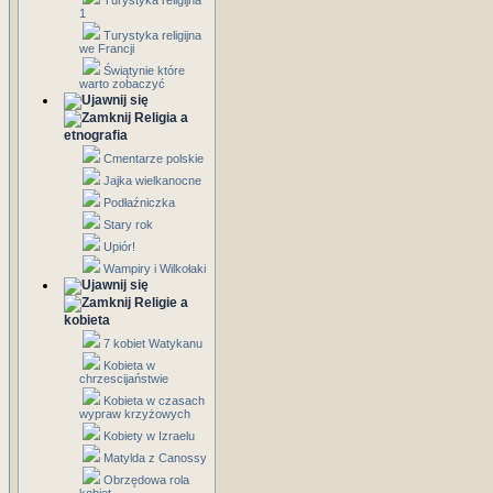
Turystyka religijna
1
Turystyka religijna
we Francji
Świątynie które
warto zobaczyć
Religia a
etnografia
Cmentarze polskie
Jajka wielkanocne
Podłaźniczka
Stary rok
Upiór!
Wampiry i Wilkołaki
Religie a
kobieta
7 kobiet Watykanu
Kobieta w
chrzescijaństwie
Kobieta w czasach
wypraw krzyżowych
Kobiety w Izraelu
Matylda z Canossy
Obrzędowa rola