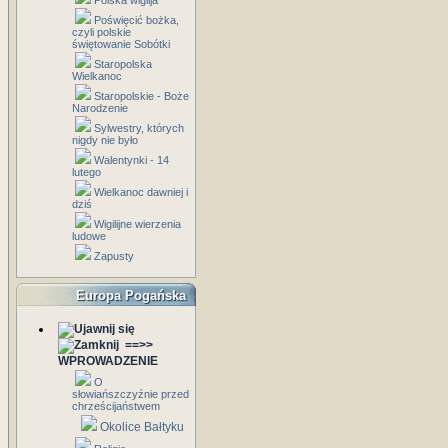
Polska wigilja
Poświęcić bożka,
czyli polskie
świętowanie Sobótki
Staropolska
Wielkanoc
Staropolskie - Boże
Narodzenie
Sylwestry, których
nigdy nie było
Walentynki - 14
lutego
Wielkanoc dawniej i
dziś
Wigilijne wierzenia
ludowe
Zapusty
Europa Pogańska
==>>
WPROWADZENIE
O
słowiańszczyźnie przed
chrześcijaństwem
Okolice Bałtyku