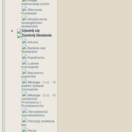
Religie
Indoeuropejczyków
Wierzenia
Prasłowian
Współczesne
neopogaństwo
słowiańskie
Słowianie
Arkona
Badania nad
Słowianami
Kupalnocka
Ludowe
kosmogonie
Mazowsze
pogańskie
Mitologia - 1 cz. - O
wielkim dzbanie
Zerywanów
Mitologia - 2 cz. - O
narodzeniu
Przestworzy i
Przedstworzów
Obrzędowość
starosłowiańska
Obrzędy powitania
lata
Perun