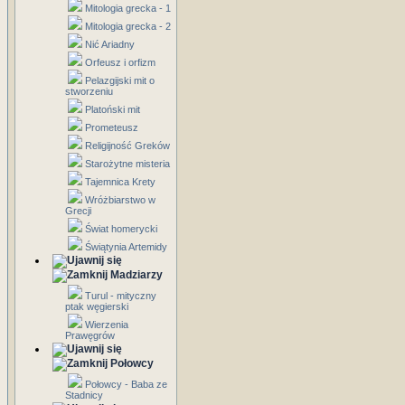
Mitologia grecka - 1
Mitologia grecka - 2
Nić Ariadny
Orfeusz i orfizm
Pelazgijski mit o
stworzeniu
Platoński mit
Prometeusz
Religijność Greków
Starożytne misteria
Tajemnica Krety
Wróżbiarstwo w
Grecji
Świat homerycki
Świątynia Artemidy
Madziarzy
Turul - mityczny
ptak węgierski
Wierzenia
Prawęgrów
Połowcy
Połowcy - Baba ze
Stadnicy