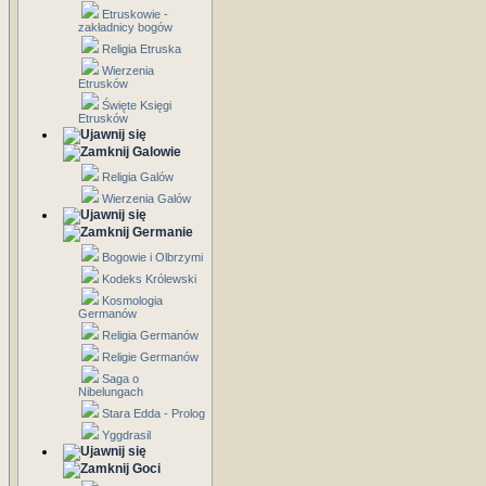
Etruskowie -
zakładnicy bogów
Religia Etruska
Wierzenia
Etrusków
Święte Księgi
Etrusków
Galowie
Religia Galów
Wierzenia Galów
Germanie
Bogowie i Olbrzymi
Kodeks Królewski
Kosmologia
Germanów
Religia Germanów
Religie Germanów
Saga o
Nibelungach
Stara Edda - Prolog
Yggdrasil
Goci