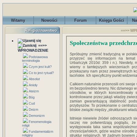
Witamy
Nowości
Forum
Księga Gości
Na
Religioznawstwo
==>> WPR
Społeczeństwa przedchrze
==>>
WPROWADZENIE
Spróbujmy zmienić tradycyjną w polskie
Podstawowa
przyjrzeć się informacjom na temat o
terminologia
Urbańczyk 2010d: 359 i n.). Niestety, 
Czym jest kult?
wiemy o tamtejszych wierzeniach prz
przekazany nam przez zewnętrznych kom
Co to jest rytuał?
łacińskie. Ich specyficzny punkt widzen
Absolut
Całkiem naturalnie przenosili oni swoj
Anioły
im bezpośrednio tereny. Nic dziwnego wi
Ateizm
ośrodków, w których koncentrowały s
kontrolowane przez jakąś władzę zwierzc
Bóg
zamian gwarantującą stabilność pods
Cud
przybyszów. To przekonanie o centraliza
Deizm
bliskie związki między „strukturami władzy
Demonizm
Istnieje niewiele źródeł odnoszących s
Fenomenologia
raczej nie potwierdzają poglądu, 
religii
występowała taka sama współzależność
chrześcijańskich, gdzie ważne ośrodki
Fundamentalizm
religijny
struktur religijnych. W żadnym bowiem