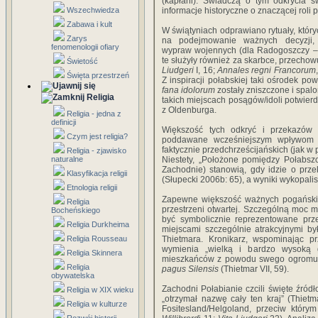
(kapłani). Świadczą o tym odkrycia ś
Wszechwiedza
informacje historyczne o znaczącej roli
Zabawa i kult
W świątyniach odprawiano rytuały, któr
Zarys
na podejmowanie ważnych decyzji, 
fenomenologii ofiary
wypraw wojennych (dla Radogoszczy – 
te służyły również za skarbce, przecho
Świetość
Liudgeri
I, 16;
Annales regni Francorum
Święta przestrzeń
Z inspiracji połabskiej taki ośrodek p
fana idolorum
zostały zniszczone i spal
Religia
takich miejscach posągów/idoli potwierd
z Oldenburga.
Religia - jedna z
definicji
Większość tych odkryć i przekazów 
Czym jest religia?
poddawane wcześniejszym wpływom c
faktycznie przedchrześcijańskich (jak 
Religia - zjawisko
naturalne
Niestety, „Położone pomiędzy Połabszc
Zachodnie) stanowią, gdy idzie o przek
Klasyfikacja religii
(Słupecki 2006b: 65), a wyniki wykopalis
Etnologia religii
Zapewne większość ważnych pogańskich
Religia
przestrzeni otwartej. Szczególną moc mi
Bocheńskiego
być symbolicznie reprezentowane prz
Religia Durkheima
miejscami szczególnie atrakcyjnymi by
Religia Rousseau
Thietmara. Kronikarz, wspominając pr
wymienia „wielką i bardzo wysoką g
Religia Skinnera
mieszkańców z powodu swego ogromu”;
Religia
pagus Silensis
(Thietmar VII, 59).
obywatelska
Zachodni Połabianie czcili święte źród
Religia w XIX wieku
„otrzymał nazwę cały ten kraj” (Thietm
Religia w kulturze
Fositesland/Helgoland, przeciw którym