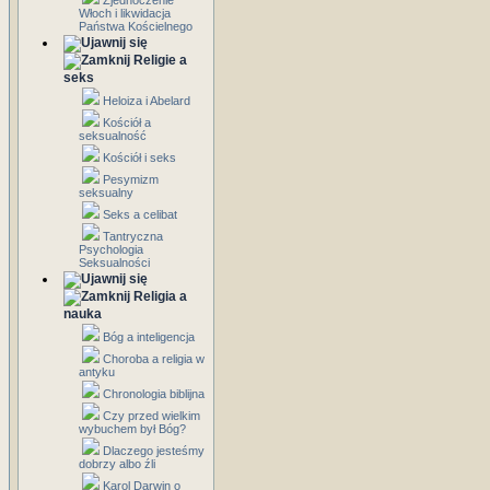
Zjednoczenie
Włoch i likwidacja
Państwa Kościelnego
Religie a
seks
Heloiza i Abelard
Kościół a
seksualność
Kościół i seks
Pesymizm
seksualny
Seks a celibat
Tantryczna
Psychologia
Seksualności
Religia a
nauka
Bóg a inteligencja
Choroba a religia w
antyku
Chronologia biblijna
Czy przed wielkim
wybuchem był Bóg?
Dlaczego jesteśmy
dobrzy albo źli
Karol Darwin o