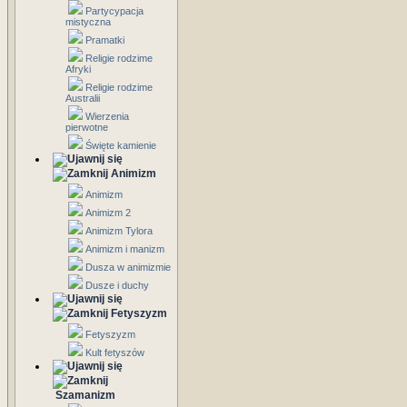
Partycypacja
mistyczna
Pramatki
Religie rodzime
Afryki
Religie rodzime
Australii
Wierzenia
pierwotne
Święte kamienie
Animizm
Animizm
Animizm 2
Animizm Tylora
Animizm i manizm
Dusza w animizmie
Dusze i duchy
Fetyszyzm
Fetyszyzm
Kult fetyszów
Szamanizm