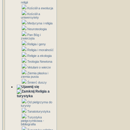
religii
Kościół a ewolucja
Kościół a
uniwersytety
Medycyna i religia
Neuroteologia
Pan Bóg i
zwierzęta
Religia i geny
Religia i moralność
Religie a ekologia
Teologia Newtona
Vetulani o wierze
Ziemia płaska i
ziemia pusta
Śmierć duszy
Religia a
turystyka
Od pielgrzyma do
turysty
Tanatoturystyka
Turystyka
pielgrzymkowa -
bibliografia