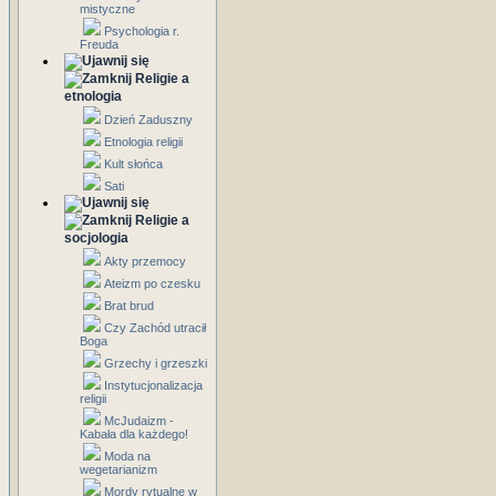
mistyczne
Psychologia r.
Freuda
Religie a
etnologia
Dzień Zaduszny
Etnologia religii
Kult słońca
Sati
Religie a
socjologia
Akty przemocy
Ateizm po czesku
Brat brud
Czy Zachód utracił
Boga
Grzechy i grzeszki
Instytucjonalizacja
religii
McJudaizm -
Kabała dla każdego!
Moda na
wegetarianizm
Mordy rytualne w