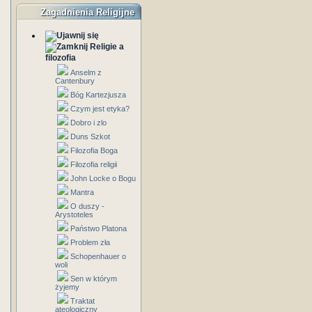
Zagadnienia Religijne
Religie a
filozofia
Anselm z
Cantenbury
Bóg Kartezjusza
Czym jest etyka?
Dobro i zlo
Duns Szkot
Filozofia Boga
Filozofia religii
John Locke o Bogu
Mantra
O duszy -
Arystoteles
Państwo Platona
Problem zła
Schopenhauer o
woli
Sen w którym
żyjemy
Traktat
ateologiczny