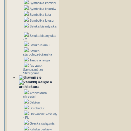
Symbolika kamieni
Symbolika kolorów
Symbolika koła
Symbolika lotosu
Sztuka bizantyjska
- 1
Sztuka bizanyjska
- 2
Sztuka islamu
Sztuka
starochrześcijańska
Tańce a religia
Św. Anna
Samotrzeć ze
Strzegomia
Religie a
architektura
Architektura
chrześci.
Babilon
Borobudur
Drewniane kościoły
- PL
Grecka świątynia
Kaliska cerkiew