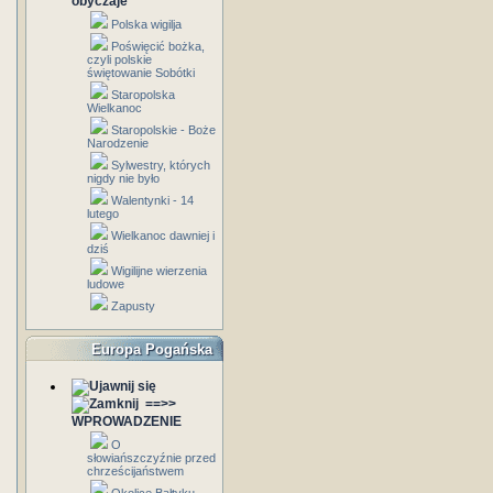
obyczaje
Polska wigilja
Poświęcić bożka,
czyli polskie
świętowanie Sobótki
Staropolska
Wielkanoc
Staropolskie - Boże
Narodzenie
Sylwestry, których
nigdy nie było
Walentynki - 14
lutego
Wielkanoc dawniej i
dziś
Wigilijne wierzenia
ludowe
Zapusty
Europa Pogańska
==>>
WPROWADZENIE
O
słowiańszczyźnie przed
chrześcijaństwem