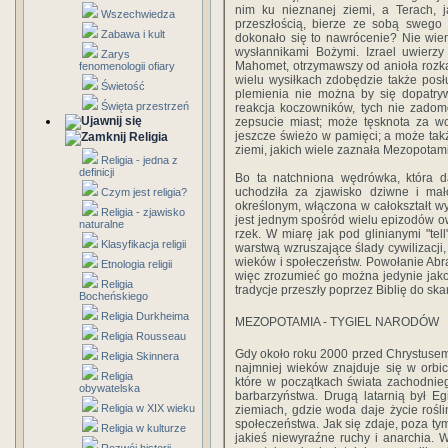
nim ku nieznanej ziemi, a Terach, 
Wszechwiedza
przeszłością, bierze ze sobą swego
Zabawa i kult
dokonało się to nawrócenie? Nie wiem
wysłannikami Bożymi. Izrael uwierzy
Zarys
Mahomet, otrzymawszy od anioła rozkaz
fenomenologii ofiary
wielu wysiłkach zdobędzie także posł
Świetość
plemienia nie można by się dopatryw
Święta przestrzeń
reakcja koczowników, tych nie zado
zepsucie miast; może tęsknota za wo
jeszcze świeżo w pamięci; a może tak
Religia
ziemi, jakich wiele zaznała Mezopotam
Religia - jedna z
definicji
Bo ta natchniona wędrówka, która da
uchodziła za zjawisko dziwne i mał
Czym jest religia?
określonym, włączona w całokształt wyd
Religia - zjawisko
jest jednym spośród wielu epizodów 
naturalne
rzek. W miarę jak pod glinianymi "t
Klasyfikacja religii
warstwą wzruszające ślady cywilizacji,
wieków i społeczeństw. Powołanie Abram
Etnologia religii
więc zrozumieć go można jedynie jako "
Religia
tradycje przeszły poprzez Biblię do ska
Bocheńskiego
Religia Durkheima
MEZOPOTAMIA - TYGIEL NARODÓW
Religia Rousseau
Gdy około roku 2000 przed Chrystusem
Religia Skinnera
najmniej wieków znajduje się w orbici
Religia
które w początkach świata zachodnieg
obywatelska
barbarzyństwa. Drugą latarnią był E
Religia w XIX wieku
ziemiach, gdzie woda daje życie rośli
społeczeństwa. Jak się zdaje, poza ty
Religia w kulturze
jakieś niewyraźne ruchy i anarchia. W