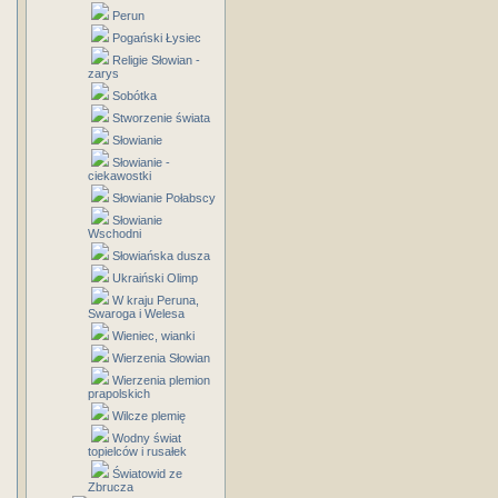
Perun
Pogański Łysiec
Religie Słowian -
zarys
Sobótka
Stworzenie świata
Słowianie
Słowianie -
ciekawostki
Słowianie Połabscy
Słowianie
Wschodni
Słowiańska dusza
Ukraiński Olimp
W kraju Peruna,
Swaroga i Welesa
Wieniec, wianki
Wierzenia Słowian
Wierzenia plemion
prapolskich
Wilcze plemię
Wodny świat
topielców i rusałek
Światowid ze
Zbrucza