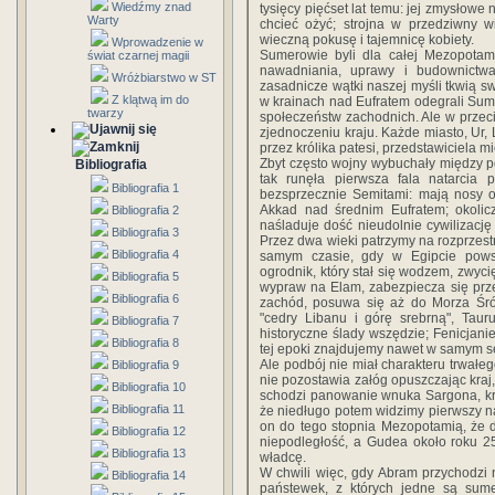
Wiedźmy znad
tysięcy pięćset lat temu: jej zmysłowe
Warty
chcieć ożyć; strojna w przedziwny w
wieczną pokusę i tajemnicę kobiety.
Wprowadzenie w
Sumerowie byli dla całej Mezopotami
świat czarnej magii
nawadniania, uprawy i budownictwa, 
Wróżbiarstwo w ST
zasadnicze wątki naszej myśli tkwią 
Z klątwą im do
w krainach nad Eufratem odegrali Sume
twarzy
społeczeństw zachodnich. Ale w przec
zjednoczeniu kraju. Każde miasto, Ur
przez królika patesi, przedstawiciela 
Zbyt często wojny wybuchały między po
Bibliografia
tak runęła pierwsza fala natarcia
Bibliografia 1
bezsprzecznie Semitami: mają nosy or
Akkad nad średnim Eufratem; okolicz
Bibliografia 2
naśladuje dość nieudolnie cywilizacj
Bibliografia 3
Przez dwa wieki patrzymy na rozprzest
Bibliografia 4
samym czasie, gdy w Egipcie powsta
ogrodnik, który stał się wodzem, zwyc
Bibliografia 5
wypraw na Elam, zabezpiecza się prze
Bibliografia 6
zachód, posuwa się aż do Morza Śr
"cedry Libanu i górę srebrną", Taur
Bibliografia 7
historyczne ślady wszędzie; Fenicjanie
Bibliografia 8
tej epoki znajdujemy nawet w samym se
Ale podbój nie miał charakteru trwałeg
Bibliografia 9
nie pozostawia załóg opuszczając kraj,
Bibliografia 10
schodzi panowanie wnuka Sargona, kró
Bibliografia 11
że niedługo potem widzimy pierwszy na
on do tego stopnia Mezopotamią, że 
Bibliografia 12
niepodległość, a Gudea około roku 2
Bibliografia 13
władcę.
W chwili więc, gdy Abram przychodzi
Bibliografia 14
państewek, z których jedne są sumer