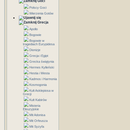
Goci
Polscy Goci
Wierzenia Gotów
Grecja
Apollo
Bogowie
Bogowie w
tragediach Eurypidesa
Dionizje
Grecja i Egipt
Grecka świątynia
Hermes Kylleński
Hestia i Westa
Kadmos i Harmonia
Kosmogonia
Kult Asklepiosa w
Grecji
Kult Kabirów
Misteria
Eleuzyjskie
Mit Adonisa
Mit Orfeusza
Mit Syzyfa