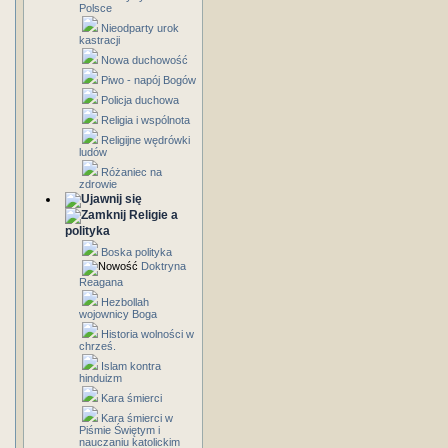
Polsce
Nieodparty urok
kastracji
Nowa duchowość
Piwo - napój Bogów
Policja duchowa
Religia i wspólnota
Religijne wędrówki
ludów
Różaniec na
zdrowie
Religie a
polityka
Boska polityka
Doktryna
Reagana
Hezbollah
wojownicy Boga
Historia wolności w
chrześ.
Islam kontra
hinduizm
Kara śmierci
Kara śmierci w
Piśmie Świętym i
nauczaniu katolickim