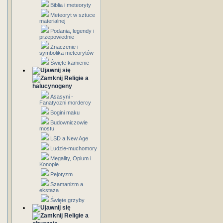
Biblia i meteoryty
Meteoryt w sztuce
materialnej
Podania, legendy i
przepowiednie
Znaczenie i
symbolika meteorytów
Święte kamienie
Religie a
halucynogeny
Asasyni -
Fanatyczni mordercy
Bogini maku
Budowniczowie
mostu
LSD a New Age
Ludzie-muchomory
Megality, Opium i
Konopie
Pejotyzm
Szamanizm a
ekstaza
Święte grzyby
Religie a