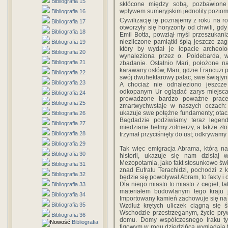
Bibliografia 15
skłócone między sobą, pozbawione j
wpływem sumeryjskim jednolity poziom 
Bibliografia 16
Cywilizację tę poznajemy z roku na ro
Bibliografia 17
otworzyły się horyzonty od chwili, gdy
Bibliografia 18
Emil Botta, powziął myśl przeszukani
niezliczone pamiątki śpią jeszcze za
Bibliografia 19
który by wydał je łopacie archeolo
Bibliografia 20
wynaleziona przez o. Poidebarda, 
Bibliografia 21
zbadanie. Ostatnio Mari, położone na
karawany osłów, Mari, gdzie Francuzi
Bibliografia 22
swój dwuhektarowy pałac, swe świątynie
Bibliografia 23
A chociaż nie odnaleziono jeszcz
odkopanym Ur oglądać zarys miejsca
Bibliografia 24
prowadzone bardzo poważne prace 
Bibliografia 25
zmartwychwstaje w naszych oczach: 
ukazuje swe potężne fundamenty; otacz
Bibliografia 26
Bagdadzie podziwiamy teraz legenda
Bibliografia 27
miedziane hełmy żołnierzy, a także zło
Bibliografia 28
trzymał przyciśnięty do ust; odkrywamy
Bibliografia 29
Tak więc emigracja Abrama, którą n
Bibliografia 30
historii, ukazuje się nam dzisiaj
Mezopotamia, jako fakt stosunkowo śwież
Bibliografia 31
znad Eufratu Terachidzi, pochodzi z k
Bibliografia 32
będzie się powoływał Abram, to fakty i 
Dla niego miasto to miasto z cegieł, t
Bibliografia 33
materiałem budowlanym tego kraju j
Bibliografia 34
Importowany kamień zachowuje się na 
Bibliografia 35
Wzdłuż krętych uliczek ciągną się
Wschodzie przestrzeganym, życie pry
Bibliografia 36
domu. Domy współczesnego Iraku ty
Bibliografia
figowym w rogu dziedzińca wyglądają t