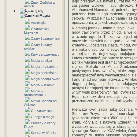
jego brzegów. Ale nawet Eufrat nie mo
Znaki Zodiaku w
zasięgiem wylewu i aby stworzyć 
mitach
Abrahamowi Hammurabi, potrzeba było 
potrzeba było całego systemu irygacyj
Magia
celowali w sztuce nawadniania i że z
opuszczenia, w jakich znajdowało się on
Astrologia
Niemniej jednak - mimo pustyni, owej p
Czarownice
nocy trawionym przez chłód, a we dn
Litewskie
wrażenie ogrodu. Tu zapewne jest ojc
Czary i czarownice
może się człowiek domagać od ziemi 
Czary i czarty
królewsku, dostarcza ciasta, miodu, w
polskie
o smaku orzechów; drzewo figowe -
winnej latorośli dojrzewają upajając
Kary za czarymary
Łatwo zrozumieć, jak bardzo te szczęsn
Magia a religia
Bo taki właśnie jest dramat Mezopotam
się od Eufratu po Morze Śródziem
Magia afrykańska
pustynnych koczowników, stale zagr
Magia babilońska
niebezpieczeństwa wewnętrznego: ziem
Magia podbija świat
Iranu, znad górnego Tygrysu, z Antytaur
dogodną drogą, i spichrzem nadającym 
Magia w islamie
pustyni i kierującej się ku dolinom lu
Magia w
w tym tyglu przeróżnych ras i cywilizacji
średniowieczu
Egipt, raz czy dwa wstrząśnięty na
przeznaczeń; na Mezopotamii wyciskaj
Matka Joanna od
Aniołów
Pierwsza cywilizacja, jaką poznała 
O czarownicach
Sumerów. Przyszli nie wiadomo skąd –
O pojęciu magii
tysiącleciu; około roku 3500 są już 
kraju, który Biblia nazywa Szinear. 
Procesy o czary -
wystarczy wpatrzeć się w okrągłą, po
Prusy
typowego Sumera z XXV wieku, Gudei,
Sztuka wróżenia
zobaczyć w British Museum niepokoją