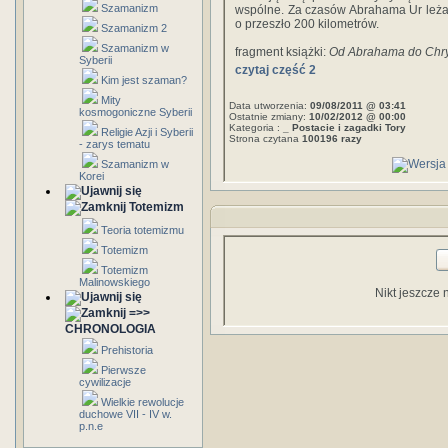
Szamanizm
wspólne. Za czasów Abrahama Ur leżał
o przeszło 200 kilometrów.
Szamanizm 2
Szamanizm w
fragment książki:
Od Abrahama do Chr
Syberii
czytaj część 2
Kim jest szaman?
Mity
Data utworzenia:
09/08/2011 @ 03:41
kosmogoniczne Syberii
Ostatnie zmiany:
10/02/2012 @ 00:00
Kategoria :
_ Postacie i zagadki Tory
Religie Azji i Syberii
Strona czytana
100196 razy
- zarys tematu
Szamanizm w
Korei
Totemizm
Teoria totemizmu
Totemizm
Totemizm
Malinowskiego
Nikt jeszcze 
=>>
CHRONOLOGIA
Prehistoria
Pierwsze
cywilizacje
Wielkie rewolucje
duchowe VII - IV w.
p.n.e