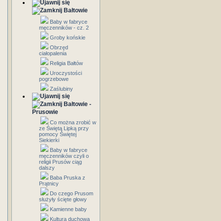
Bałtowie
Baby w fabryce
męczenników - cz. 2
Groby końskie
Obrzęd
ciałopalenia
Religia Bałtów
Uroczystości
pogrzebowe
Zaślubiny
Bałtowie -
Prusowie
Co można zrobić w
ze Świętą Lipką przy
pomocy Świętej
Siekierki
Baby w fabryce
męczenników czyli o
religii Prusów ciąg
dalszy
Baba Pruska z
Prątnicy
Do czego Prusom
służyły ścięte głowy
Kamienne baby
Kultura duchowa