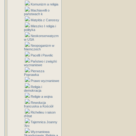
Komunizm a religia
Machiavelli o
państwach k
Matylda z Canossy
Mieszko I religia i
polityka
Neokonserwatyzm
w USA
Neopoganizm w
Niemczech
Pacelli i Pavelic
Państwo i związki
wyznaniowe
Pierwsza
Poprawka
Prawo wyznaniowe
Religia i
demokracja
Religie a wojna
Rewolucja
francuska a Kościół
Richelieu i raison
d'état
Tajemnica Joanny
'Arc
Wyznaniowa
Skandynawia: Religia a