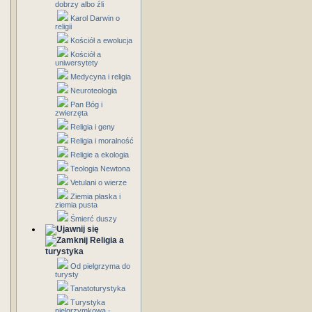
dobrzy albo źli
Karol Darwin o
religii
Kościół a ewolucja
Kościół a
uniwersytety
Medycyna i religia
Neuroteologia
Pan Bóg i
zwierzęta
Religia i geny
Religia i moralność
Religie a ekologia
Teologia Newtona
Vetulani o wierze
Ziemia płaska i
ziemia pusta
Śmierć duszy
Religia a
turystyka
Od pielgrzyma do
turysty
Tanatoturystyka
Turystyka
pielgrzymkowa -