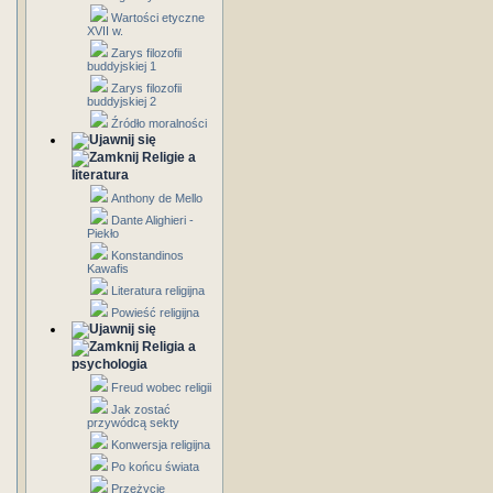
Wartości etyczne
XVII w.
Zarys filozofii
buddyjskiej 1
Zarys filozofii
buddyjskiej 2
Źródło moralności
Religie a
literatura
Anthony de Mello
Dante Alighieri -
Piekło
Konstandinos
Kawafis
Literatura religijna
Powieść religijna
Religia a
psychologia
Freud wobec religii
Jak zostać
przywódcą sekty
Konwersja religijna
Po końcu świata
Przeżycie