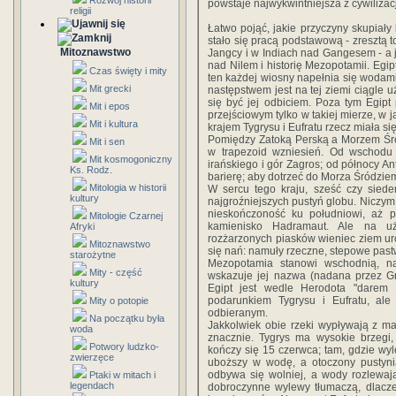
Rozwój historii
powstaje najwykwintniejsza z cywilizacj
religii
Łatwo pojąć, jakie przyczyny skupiały 
stało się pracą podstawową - zresztą
Mitoznawstwo
Jangcy i w Indiach nad Gangesem - a j
nad Nilem i historię Mezopotamii. Egip
Czas święty i mity
ten każdej wiosny napełnia się wodami 
Mit grecki
następstwem jest na tej ziemi ciągle u
się być jej odbiciem. Poza tym Egipt p
Mit i epos
przejściowym tylko w takiej mierze, w ja
Mit i kultura
krajem Tygrysu i Eufratu rzecz miała się
Pomiędzy Zatoką Perską a Morzem Śró
Mit i sen
w trapezoid wzniesień. Od wschodu
Mit kosmogoniczny
irańskiego i gór Zagros; od północy An
Ks. Rodz.
barierę; aby dotrzeć do Morza Śródziem
Mitologia w historii
W sercu tego kraju, sześć czy siede
kultury
najgroźniejszych pustyń globu. Niczym 
nieskończoność ku południowi, aż 
Mitologie Czarnej
kamienisko Hadramaut. Ale na uży
Afryki
rozżarzonych piasków wieniec ziem uro
Mitoznawstwo
się nań: namuły rzeczne, stepowe pastw
starożytne
Mezopotamia stanowi wschodnią, na
Mity - część
wskazuje jej nazwa (nadana przez Gre
kultury
Egipt jest wedle Herodota "darem 
podarunkiem Tygrysu i Eufratu, ale
Mity o potopie
odbieranym.
Na początku była
Jakkolwiek obie rzeki wypływają z ma
woda
znacznie. Tygrys ma wysokie brzegi,
Potwory ludzko-
kończy się 15 czerwca; tam, gdzie wyl
zwierzęce
uboższy w wodę, a otoczony pustynią,
odbywa się wolniej, a wody rozlewają
Ptaki w mitach i
legendach
dobroczynne wylewy tłumaczą, dlacze