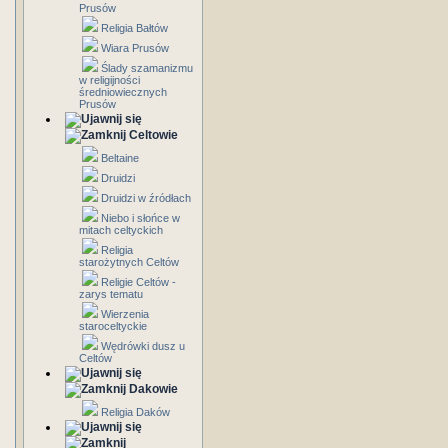
Prusów
Religia Bałtów
Wiara Prusów
Ślady szamanizmu
w religijności
średniowiecznych
Prusów
Celtowie
Beltaine
Druidzi
Druidzi w źródłach
Niebo i słońce w
mitach celtyckich
Religia
starożytnych Celtów
Religie Celtów -
zarys tematu
Wierzenia
staroceltyckie
Wędrówki dusz u
Celtów
Dakowie
Religia Daków