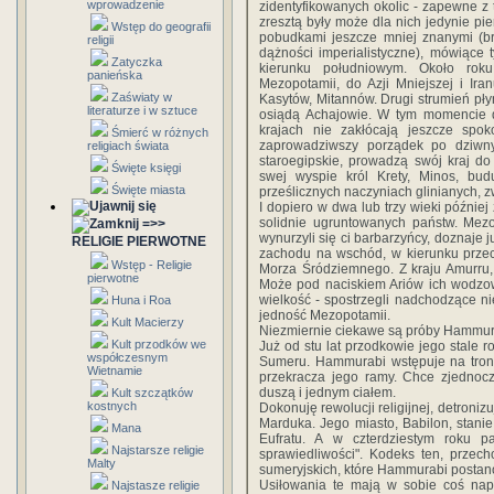
wprowadzenie
zidentyfikowanych okolic - zapewne z
zresztą były może dla nich jedynie 
Wstęp do geografii
pobudkami jeszcze mniej znanymi (br
religii
dążności imperialistyczne), mówiące
Zatyczka
kierunku południowym. Około roku
panieńska
Mezopotamii, do Azji Mniejszej i Ir
Zaświaty w
Kasytów, Mitannów. Drugi strumień płyn
literaturze i w sztuce
osiądą Achajowie. W tym momencie 
krajach nie zakłócają jeszcze spok
Śmierć w różnych
zaprowadziwszy porządek po dziwn
religiach świata
staroegipskie, prowadzą swój kraj d
Święte księgi
swej wyspie król Krety, Minos, bu
Święte miasta
prześlicznych naczyniach glinianych, z
I dopiero w dwa lub trzy wieki późnie
solidnie ugruntowanych państw. Mezop
=>>
wynurzyli się ci barbarzyńcy, doznaje 
RELIGIE PIERWOTNE
zachodu na wschód, w kierunku przeci
Wstęp - Religie
Morza Śródziemnego. Z kraju Amurru, 
pierwotne
Może pod naciskiem Ariów ich wodzow
wielkość - spostrzegli nadchodzące nie
Huna i Roa
jedność Mezopotamii.
Kult Macierzy
Niezmiernie ciekawe są próby Hammura
Kult przodków we
Już od stu lat przodkowie jego stale r
współczesnym
Sumeru. Hammurabi wstępuje na tron 
Wietnamie
przekracza jego ramy. Chce zjednoczy
duszą i jednym ciałem.
Kult szczątków
kostnych
Dokonuję rewolucji religijnej, detroni
Marduka. Jego miasto, Babilon, stanie
Mana
Eufratu. A w czterdziestym roku 
Najstarsze religie
sprawiedliwości". Kodeks ten, przech
Malty
sumeryjskich, które Hammurabi postan
Usiłowania te mają w sobie coś na
Najstasze religie