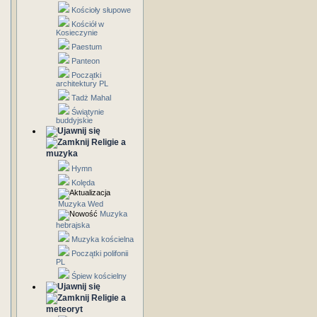
Kościoły słupowe
Kościół w
Kosieczynie
Paestum
Panteon
Początki
architektury PL
Tadż Mahal
Świątynie
buddyjskie
Religie a
muzyka
Hymn
Kolęda
Muzyka Wed
Muzyka
hebrajska
Muzyka kościelna
Początki polifonii
PL
Śpiew kościelny
Religie a
meteoryt