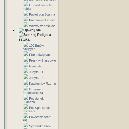
Obrzędowa rola
kobiet
Papieżyca Joanna
Pasqualina Lehner
Wdowy w Kościele
Religie a
sztuka
100 filmów
biblijnych
Film o świętym
Fresk w Staszowie
Gwiazda
Judyta - 1
Judyta - 2
Katakumby Rzymu
Ornament
średniowiecza
Pocałunek
Judasza
Początki sztuki
chrześci.
Powstanie teatru
FR
Symbolika barw