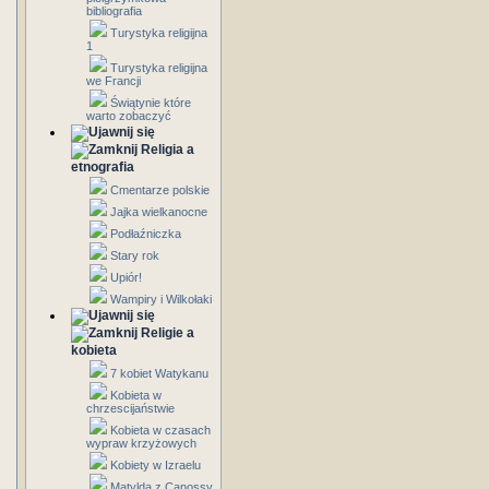
bibliografia
Turystyka religijna
1
Turystyka religijna
we Francji
Świątynie które
warto zobaczyć
Religia a
etnografia
Cmentarze polskie
Jajka wielkanocne
Podłaźniczka
Stary rok
Upiór!
Wampiry i Wilkołaki
Religie a
kobieta
7 kobiet Watykanu
Kobieta w
chrzescijaństwie
Kobieta w czasach
wypraw krzyżowych
Kobiety w Izraelu
Matylda z Canossy