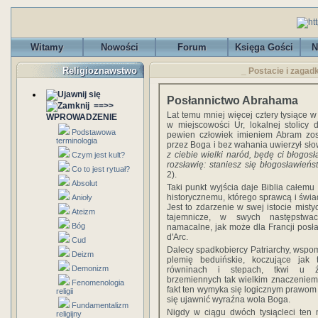
Witamy
Nowości
Forum
Księga Gości
N
Religioznawstwo
_ Postacie i zagad
Posłannictwo Abrahama
==>>
Lat temu mniej więcej cztery tysiące w 
WPROWADZENIE
w miejscowości Ur, lokalnej stolicy 
Podstawowa
pewien człowiek imieniem Abram zos
terminologia
przez Boga i bez wahania uwierzył sło
z ciebie wielki naród, będę ci błogosła
Czym jest kult?
rozsławię: staniesz się błogosławień
Co to jest rytuał?
2).
Absolut
Taki punkt wyjścia daje Biblia całem
historycznemu, którego sprawcą i świad
Anioły
Jest to zdarzenie w swej istocie mist
Ateizm
tajemnicze, w swych następstwa
Bóg
namacalne, jak może dla Francji posł
d'Arc.
Cud
Dalecy spadkobiercy Patriarchy, wspo
Deizm
plemię beduińskie, koczujące jak 
Demonizm
równinach i stepach, tkwi u ź
brzemiennych tak wielkim znaczeniem,
Fenomenologia
fakt ten wymyka się logicznym prawom hi
religii
się ujawnić wyraźna wola Boga.
Fundamentalizm
Nigdy w ciągu dwóch tysiącleci ten 
religijny