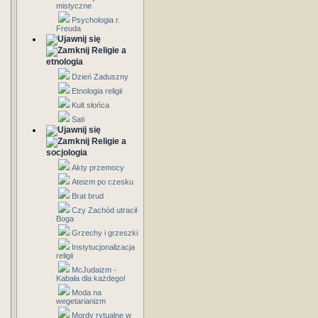
mistyczne
Psychologia r.
Freuda
Religie a
etnologia
Dzień Zaduszny
Etnologia religii
Kult słońca
Sati
Religie a
socjologia
Akty przemocy
Ateizm po czesku
Brat brud
Czy Zachód utracił
Boga
Grzechy i grzeszki
Instytucjonalizacja
religii
McJudaizm -
Kabała dla każdego!
Moda na
wegetarianizm
Mordy rytualne w