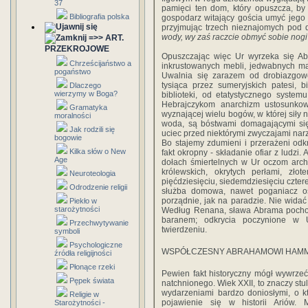
37
pamięci ten dom, który opuszcza, by
Bibliografia polska
gospodarz witający gościa umyć jego 
przyjmując trzech nieznajomych pod
wody, wy zaś raczcie obmyć sobie nogi
=>> ART.
PRZEKROJOWE
Opuszczając więc Ur wyrzeka się Abr
Chrześcijaństwo a
inkrustowanych mebli, jedwabnych mak
pogaństwo
Uwalnia się zarazem od drobiazgowe
tysiąca przez sumeryjskich patesi, bi
Dlaczego
wierzymy w Boga?
biblioteki, od etatystycznego syste
Hebrajczykom anarchizm ustosunkow
Gramatyka
wyznającej wielu bogów, w której siły na
moralności
woda, są bóstwami domagającymi się 
Jak rodzili się
uciec przed niektórymi zwyczajami narzu
bogowie
Bo stajemy zdumieni i przerażeni odk
Kilka słów o New
fakt okropny - składanie ofiar z ludzi.
Age
dołach śmiertelnych w Ur oczom arch
królewskich, okrytych perłami, złot
Neuroteologia
pięćdziesięciu, siedemdziesięciu cztere
Odrodzenie religii
służba domowa, nawet poganiacz o
porządnie, jak na paradzie. Nie widać
Piekło w
starożytności
Według Renana, sława Abrama pochodz
baranem; odkrycia poczynione w U
Przechwytywanie
twierdzeniu.
symboli
Psychologiczne
WSPÓŁCZESNY ABRAHAMOWI HAM
źródła religijności
Płonące rzeki
Pewien fakt historyczny mógł wywrze
Pępek świata
natchnionego. Wiek XXII, to znaczy st
wydarzeniami bardzo doniosłymi, o k
Religie w
pojawienie się w historii Ariów.
Starożytności -