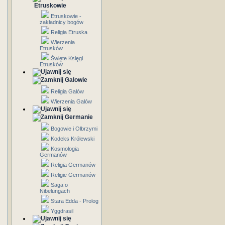
Etruskowie
Etruskowie -
zakładnicy bogów
Religia Etruska
Wierzenia
Etrusków
Święte Księgi
Etrusków
Galowie
Religia Galów
Wierzenia Galów
Germanie
Bogowie i Olbrzymi
Kodeks Królewski
Kosmologia
Germanów
Religia Germanów
Religie Germanów
Saga o
Nibelungach
Stara Edda - Prolog
Yggdrasil