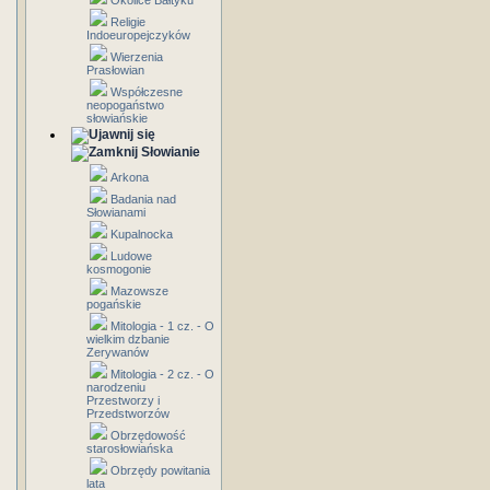
Okolice Bałtyku
Religie
Indoeuropejczyków
Wierzenia
Prasłowian
Współczesne
neopogaństwo
słowiańskie
Słowianie
Arkona
Badania nad
Słowianami
Kupalnocka
Ludowe
kosmogonie
Mazowsze
pogańskie
Mitologia - 1 cz. - O
wielkim dzbanie
Zerywanów
Mitologia - 2 cz. - O
narodzeniu
Przestworzy i
Przedstworzów
Obrzędowość
starosłowiańska
Obrzędy powitania
lata