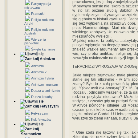
prawodawca, jest jedną z największych 
Partycypacja
W pewnym sensie nie, skoro ta sztuczna
mistyczna
w sto lat później złupią Babilon. 
Pramatki
dyplomatycznym, używanym wszędzie, o
się głęboko w historii cywilizacji. Je
Religie rodzime
się bez wątpienia na straszliwy opór.
Afryki
przez Hammurabiego. Mari nie dźwign
Religie rodzime
wielkiego zdobywcy Ur usiłowało się 
Australii
mieszkańców wysiedlił.
Wierzenia
W jakiej mierze ta polityka autoryta
pierwotne
pustyni wpłynęła na decyzję powziętą 
znaleźć ważkie argumenty, aby przekona
Święte kamienie
wie, czy próba unifikacji religijnej,
zaważyła ostatecznie na decyzji tego, 
Animizm
Animizm
TERACHIDZI WYRUSZAJĄ W DROGĘ
Animizm 2
Jakie miejsce zajmowało małe plemię
Animizm Tylora
stanie się tak olbrzymie - w tym spo
znany? Było to z całą pewnością plem
Animizm i manizm
jej:
"Ojciec twój był Amorytą"
(Ez 16, 3)
Dusza w animizmie
Rodzaju, odnosimy wrażenie, że ta gar
rodzina przybyła niedawno? Może by
Dusze i duchy
tradycje, z czasów gdy na pustyni Sem
W Afryce północnej istnieje lud Mozab
Fetyszyzm
czasem przez krótki czas w nadbrzeżny
Fetyszyzm
pięciu miast w Gardai. U Hebrajczyków
wyruszyli do ziemi Kanaan, służyli u B
Kult fetyszów
_ _ _ _ _
* Obie rzeki nie łączyły się tak jak 
Szamanizm
zbierając się przez cztery tysiące lat