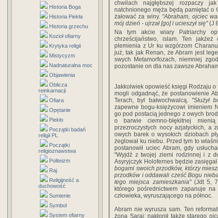
chwilach najgłębszej rozpaczy j
Historia Boga
natchnionego męża będą pamiętać o Ob
żałować za winy.
"Abraham, ojciec was
Historia Piekła
mój dzień - ujrzał [go] i ucieszył się"
(J 
Historia grzechu
Na tym akcie wiary Patriarchy opr
Kozioł ofiarny
chrześcijaństwo, islam. Ten jakże
plemienia z Ur ku wzgórzom Charanu, 
Krytyka religii
już, tak jak Renan, że Abram jest le
Mistycyzm
swych Metamorfozach, niemniej zgodn
Nadnaturalna moc
pozostanie on dla nas zawsze Abrah
Objawienia
Oblicza
Jakkolwiek opowieść księgi Rodzaju o 
reinkarnacji
mogli odgadnąć, że postanowienie Abr
Terach, był bałwochwalcą.
"Służył 
Ofiara
zapewne bogu-księżycowi imieniem Na
Opętanie
go pod postacią jednego z owych brodat
Piekło
o barwie ciemno-błękitnej mieni
przezroczystych nocy azjatyckich, a 
Początki badań
owych barek o wysokich dziobach pływ
religii PL
żeglował ku niebu. Przed tym to właś
Początki
postanowił uciec Abram, gdy usłuch
religioznawstwa
"Wyjdź z twojej ziemi rodzinnej i z 
Politeizm
Asyryjczyk Holofernes będzie zasięgał
bogami swoich przodków, którzy mieszka
Raj
przodków i oddawali cześć Bogu nieba, 
Religijność a
tego miejsca zamieszkania"
(Jdt 5, 7
duchowość
którego pośrednictwem zapanuje na 
człowieka, wyruszającego na północ.
Sumienie
Symbol
Abram nie wyrusza sam. Ten reformato
System ofiarny
żona Saraj; nakłonił także starego o