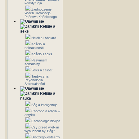
konstytucja
Zjednoczenie
Włoch i likwidacja
Państwa Kościelnego
Religie a
seks
Heloiza i Abelard
Kościół a
seksualność
Kościół i seks
Pesymizm
seksualny
Seks a celibat
Tantryczna
Psychologia
Seksualności
Religia a
nauka
Bóg a inteligencja
Choroba a religia w
antyku
Chronologia biblijna
Czy przed wielkim
wybuchem był Bóg?
Dlaczego jesteśmy