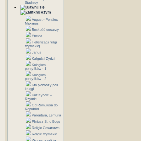
Stadnicy
Rzym
August - Pontifex
Maximus
Boskość cesarzy
Eneida
Hellenizacji religii
rzymskiej
Janus
Kaligula i Żydzi
Kolegium
pontyfików - 1
Kolegium
pontyfików - 2
Kto pierwszy palił
księgi
Kult Kybele w
Rzymie
Od Romulusa do
Republiki
Parentalia, Lemuria
Pliniusz St. o Bogu
Religie Cesarstwa
Religie rzymskie
Wczesna religia