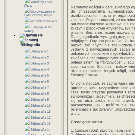
Wiedźmy znad
Warty
Narodowy Kościół Nigerii, z którego wy
do chrześcijaństwa europejskiego
Wprowadzenie w
świat czarnej magii
przekształceniem ruchu w organizacj
zmianie. Onyioha nauczał, że muzułman
Wróżbiarstwo w ST
oni własne korzenie kulturowe, ale zał
Z klątwą im do
to czynili przodkowie Afrykanów, żyli 
twarzy
właśnie Bóg, choć różnie nazywany, 
Dlatego godianie wyciągają przyjazną
religijnych. Onyioha podkreślał, że tra
Bibliografia
pozwól żyć innym” nie zna uczucia p
Jednym z najważniejszych zadań go
Bibliografia 1
pokojowych stosunków międzyludzkich
Bibliografia 2
zakłócenie naturalnego rytmu w kosmos
polega zatem na przywróceniu ładu s
Bibliografia 3
całym świecie. Godianizm należy więc 
Bibliografia 4
akceptuje istnienie innych religii,
Stwórcy
Czineke
.
Bibliografia 5
Bibliografia 6
Onyioha nauczał, że żadna wiara nie
Bibliografia 7
oprócz tej, która uczy miłości i nie z
czas, kiedy przyszłe pokolenia Czar
Bibliografia 8
samorealizacji, zrozumieją, że chrześc
Bibliografia 9
się od nich, ażeby znaleźć prawdzi
pochodzenie, jak i treść w niej zaw
Bibliografia 10
osiemnaście tak zwanych „oczyszczaj
Bibliografia 11
wiary.
Bibliografia 12
Credo godianizmu
Bibliografia 13
Bibliografia 14
1.
Czineke
(Bóg), stwórca nieba i ziemi,
2. Wierzę w powszechną jedność ludz