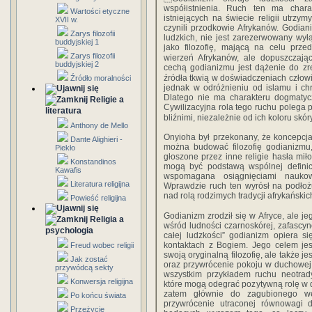
współistnienia. Ruch ten ma char
Wartości etyczne
istniejących na świecie religii utrzy
XVII w.
czynili przodkowie Afrykanów. Godian
Zarys filozofii
ludzkich, nie jest zarezerwowany wył
buddyjskiej 1
jako filozofię, mającą na celu prze
Zarys filozofii
wierzeń Afrykanów, ale dopuszczają
buddyjskiej 2
cechą godianizmu jest dążenie do zr
źródła tkwią w doświadczeniach człow
Źródło moralności
jednak w odróżnieniu od islamu i ch
Dlatego nie ma charakteru dogmatycz
Religie a
Cywilizacyjna rola tego ruchu polega
literatura
bliźnimi, niezależnie od ich koloru sk
Anthony de Mello
Onyioha był przekonany, że koncepcja
Dante Alighieri -
można budować filozofię godianizmu,
Piekło
głoszone przez inne religie hasła mił
Konstandinos
mogą być podstawą wspólnej definicji
Kawafis
wspomagana osiągnięciami naukowo
Literatura religijna
Wprawdzie ruch ten wyrósł na podłożu 
nad rolą rodzimych tradycji afrykańsk
Powieść religijna
Godianizm zrodził się w Afryce, ale je
Religia a
wśród ludności czarnoskórej, zafascyn
psychologia
całej ludzkości” godianizm opiera s
kontaktach z Bogiem. Jego celem jes
Freud wobec religii
swoją oryginalną filozofię, ale także j
Jak zostać
oraz przywrócenie pokoju w duchowej 
przywódcą sekty
wszystkim przykładem ruchu neotrady
Konwersja religijna
które mogą odegrać pozytywną rolę w do
zatem głównie do zagubionego we
Po końcu świata
przywrócenie utraconej równowagi d
Przeżycie