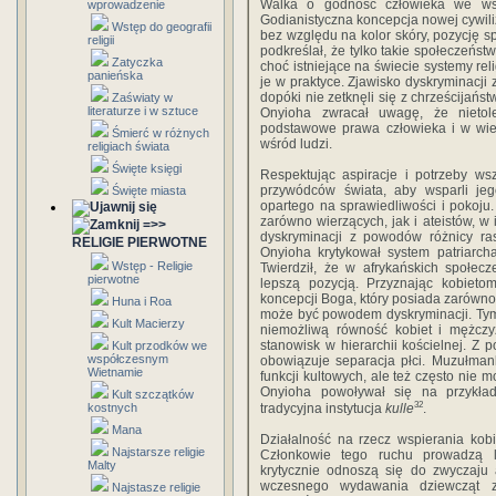
Walka o godność człowieka we wsp
wprowadzenie
Godianistyczna koncepcja nowej cywiliz
Wstęp do geografii
bez względu na kolor skóry, pozycję 
religii
podkreślał, że tylko takie społeczeńs
Zatyczka
choć istniejące na świecie systemy rel
panieńska
je w praktyce. Zjawisko dyskryminacji
dopóki nie zetknęli się z chrześcijańs
Zaświaty w
literaturze i w sztuce
Onyioha zwracał uwagę, że nietol
podstawowe prawa człowieka i w wie
Śmierć w różnych
wśród ludzi.
religiach świata
Święte księgi
Respektując aspiracje i potrzeby ws
przywódców świata, aby wsparli jeg
Święte miasta
opartego na sprawiedliwości i pokoju.
zarówno wierzących, jak i ateistów, w
=>>
dyskryminacji z powodów różnicy ras
RELIGIE PIERWOTNE
Onyioha krytykował system patriarcha
Wstęp - Religie
Twierdził, że w afrykańskich społec
pierwotne
lepszą pozycją. Przyznając kobiet
koncepcji Boga, który posiada zarówno 
Huna i Roa
może być powodem dyskryminacji. Tym
Kult Macierzy
niemożliwą równość kobiet i mężczy
stanowisk w hierarchii kościelnej. Z
Kult przodków we
współczesnym
obowiązuje separacja płci. Muzułmank
Wietnamie
funkcji kultowych, ale też często nie 
Onyioha powoływał się na przykład
Kult szczątków
32
kostnych
tradycyjna instytucja
kulle
.
Mana
Działalność na rzecz wspierania kob
Najstarsze religie
Członkowie tego ruchu prowadzą l
Malty
krytycznie odnoszą się do zwyczaju
wczesnego wydawania dziewcząt z
Najstasze religie