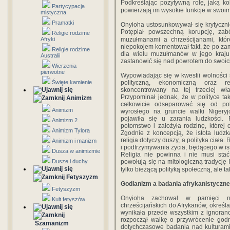
Podkreślając pozytywną rolę, jaką k
Partycypacja
powierzają im wysokie funkcje w swoi
mistyczna
Pramatki
Onyioha ustosunkowywał się krytyczni
Potępiał powszechną korupcję, zabó
Religie rodzime
Afryki
muzułmanami a chrześcijanami, któr
niepokojem komentował fakt, że po z
Religie rodzime
dla wielu muzułmanów w jego kraju
Australii
zastanowić się nad powrotem do swoich
Wierzenia
pierwotne
Wypowiadając się w kwestii wolności 
Święte kamienie
polityczną, ekonomiczną oraz rel
skoncentrowany na tej trzeciej wł
Przypominał jednak, że w polityce t
Animizm
całkowicie odseparować się od poli
Animizm
wyrosłego na gruncie walki Nigeryj
pojawiła się u zarania ludzkości
Animizm 2
potomstwo i założyła rodzinę, której c
Animizm Tylora
Zgodnie z koncepcją, że istota ludz
religia dotyczy duszy, a polityka ciała.
Animizm i manizm
i podtrzymywania życia, będącego w ist
Dusza w animizmie
Religia nie powinna i nie musi sta
Dusze i duchy
powołują się na mitologiczną tradycję 
tylko bieżącą polityką społeczną, ale t
Fetyszyzm
Godianizm a badania afrykanistyczne
Fetyszyzm
Onyioha zachował w pamięci neg
Kult fetyszów
chrześcijańskich do Afrykanów, określ
wynikała przede wszystkim z ignoranc
rozpoczął walkę o przywrócenie godn
Szamanizm
dotychczasowe badania nad kulturami