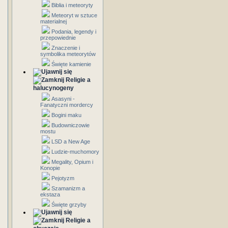
Biblia i meteoryty
Meteoryt w sztuce
materialnej
Podania, legendy i
przepowiednie
Znaczenie i
symbolika meteorytów
Święte kamienie
Religie a
halucynogeny
Asasyni -
Fanatyczni mordercy
Bogini maku
Budowniczowie
mostu
LSD a New Age
Ludzie-muchomory
Megality, Opium i
Konopie
Pejotyzm
Szamanizm a
ekstaza
Święte grzyby
Religie a