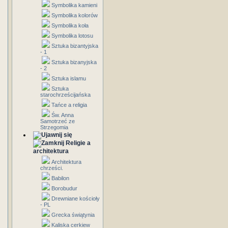
Symbolika kamieni
Symbolika kolorów
Symbolika koła
Symbolika lotosu
Sztuka bizantyjska
- 1
Sztuka bizanyjska
- 2
Sztuka islamu
Sztuka
starochrześcijańska
Tańce a religia
Św. Anna
Samotrzeć ze
Strzegomia
Religie a
architektura
Architektura
chrześci.
Babilon
Borobudur
Drewniane kościoły
- PL
Grecka świątynia
Kaliska cerkiew