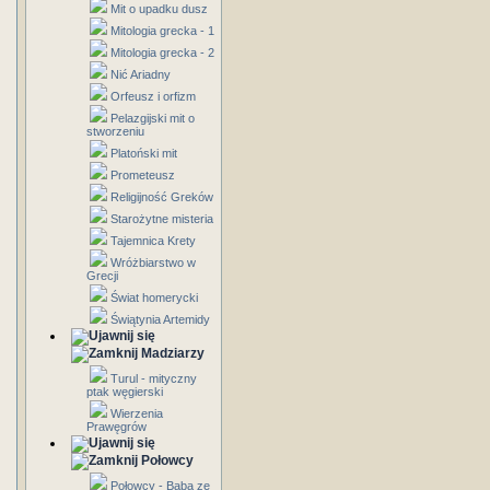
Mit o upadku dusz
Mitologia grecka - 1
Mitologia grecka - 2
Nić Ariadny
Orfeusz i orfizm
Pelazgijski mit o
stworzeniu
Platoński mit
Prometeusz
Religijność Greków
Starożytne misteria
Tajemnica Krety
Wróżbiarstwo w
Grecji
Świat homerycki
Świątynia Artemidy
Madziarzy
Turul - mityczny
ptak węgierski
Wierzenia
Prawęgrów
Połowcy
Połowcy - Baba ze