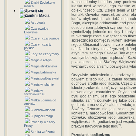
transcendentny i niedostępny, poniew
Znaki Zodiaku w
ludzka nosi w sobie jego cząstkę w
mitach
opiekuńczego Czi. Dzięki temu właśn
kontakt. Onyioha twierdził, że taka rel
Magia
ludów afrykańskich, ale także dla ca
Astrologia
Boga, akceptują oddawanie czci przo
uosobieniem „dobrych czynów, które n
Czarownice
symbolizują jedność rodziny i konty
Litewskie
reinkarnację została włączona do filozo
Czary i czarownice
sprzeczności pomiędzy kultem jedyne
Czary i czarty
rzędu. Objaśniał bowiem, że z ontolo
polskie
należą do sfery metafizycznej, któr
atrybutami samego
Czineke
. Tak więc
Kary za czarymary
21
zaś symbolizuje jego mądrość
. Każ
Magia a religia
przeznaczona dla Stwórcy. Większoś
Magia afrykańska
wyznawcy godianizmu poświęcają wła
Magia babilońska
Oczywiste odniesienia do rodzimych
Magia podbija świat
bowiem z tego ludu, a zatem rodzima 
duchowe źródło jego filozofii. Często
Magia w islamie
istocie „czukwuizmem”, czyli współcze
Magia w
uniwersalnym charakterze. Onyioha sta
średniowieczu
bytu godianizmu jest jego osadzenie w 
Matka Joanna od
istniała, zanim pojawiły się takie po
Aniołów
godianizm ma służyć całemu światu, mus
Stwórcy
Czineke
nie jest zatem „czu
O czarownicach
konkretną narodowością. Godianizm
O pojęciu magii
Czineke
, otoczonym jego „ojcowską 
wątpliwości, że godianizm jest współcz
Procesy o czary -
Prusy
23
praktyki tradycyjne tego ludu
.
Sztuka wróżenia
Przesłanie godianizmu