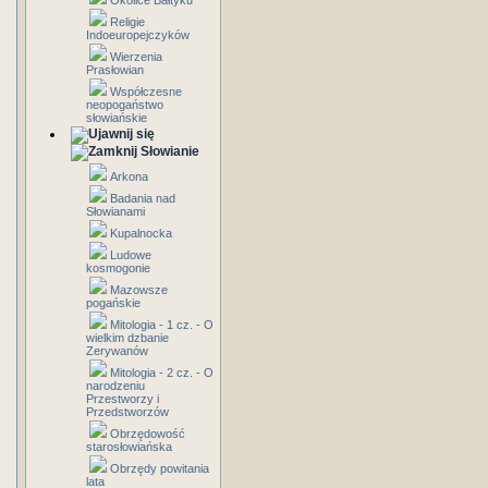
Okolice Bałtyku
Religie
Indoeuropejczyków
Wierzenia
Prasłowian
Współczesne
neopogaństwo
słowiańskie
Słowianie
Arkona
Badania nad
Słowianami
Kupalnocka
Ludowe
kosmogonie
Mazowsze
pogańskie
Mitologia - 1 cz. - O
wielkim dzbanie
Zerywanów
Mitologia - 2 cz. - O
narodzeniu
Przestworzy i
Przedstworzów
Obrzędowość
starosłowiańska
Obrzędy powitania
lata