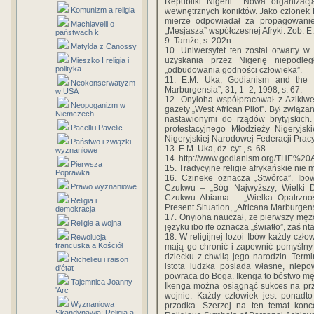
Republiki Nigerii”. Nowa organizac
Komunizm a religia
wewnętrznych koniktów. Jako członek
mierze odpowiadał za propagowanie 
Machiavelli o
„Mesjasza” współczesnej Afryki. Zob. E. 
państwach k
9. Tamże, s. 202n.
Matylda z Canossy
10. Uniwersytet ten został otwarty w
uzyskania przez Nigerię niepodleg
Mieszko I religia i
polityka
„odbudowania godności człowieka”.
11. E.M. Uka, Godianism and the D
Neokonserwatyzm
Marburgensia”, 31, 1–2, 1998, s. 67.
w USA
12. Onyioha współpracował z Azikiwe
Neopoganizm w
gazety „West African Pilot”. Był związ
Niemczech
nastawionymi do rządów brytyjskich. 
Pacelli i Pavelic
protestacyjnego Młodzieży Nigeryjsk
Nigeryjskiej Narodowej Federacji Pracy
Państwo i związki
13. E.M. Uka, dz. cyt., s. 68.
wyznaniowe
14. http://www.godianism.org/THE%20
Pierwsza
15. Tradycyjne religie afrykańskie nie
Poprawka
16. Czineke oznacza „Stwórca”. Ibo
Prawo wyznaniowe
Czukwu – „Bóg Najwyższy; Wielki Du
Czukwu Abiama – „Wielka Opatrzność
Religia i
Present Situation, „Africana Marburgensi
demokracja
17. Onyioha nauczał, że pierwszy męż
Religie a wojna
języku ibo ife oznacza „światło”, zaś nt
18. W religijnej lozoi Ibów każdy czł
Rewolucja
francuska a Kościół
mają go chronić i zapewnić pomyślny l
dziecku z chwilą jego narodzin. Term
Richelieu i raison
istota ludzka posiada własne, niepo
d'état
powraca do Boga. Ikenga to bóstwo mężc
Tajemnica Joanny
Ikenga można osiągnąć sukces na prz
'Arc
wojnie. Każdy człowiek jest ponadt
Wyznaniowa
przodka. Szerzej na ten temat konc
Skandynawia: Religia a