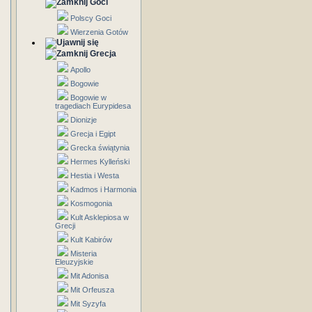
Goci
Polscy Goci
Wierzenia Gotów
Grecja
Apollo
Bogowie
Bogowie w
tragediach Eurypidesa
Dionizje
Grecja i Egipt
Grecka świątynia
Hermes Kylleński
Hestia i Westa
Kadmos i Harmonia
Kosmogonia
Kult Asklepiosa w
Grecji
Kult Kabirów
Misteria
Eleuzyjskie
Mit Adonisa
Mit Orfeusza
Mit Syzyfa