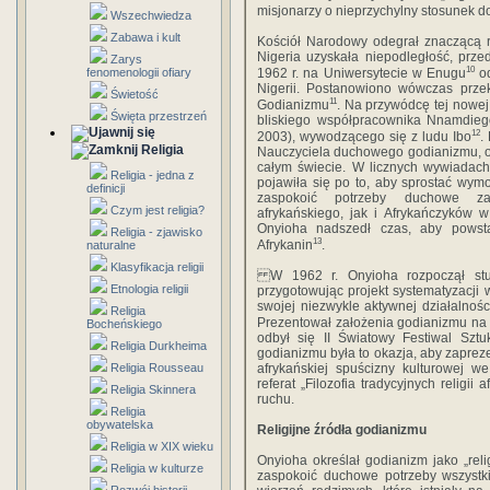
misjonarzy o nieprzychylny stosunek 
Wszechwiedza
Zabawa i kult
Kościół Narodowy odegrał znaczącą ro
Nigeria uzyskała niepodległość, prz
Zarys
10
fenomenologii ofiary
1962 r. na Uniwersytecie w Enugu
od
Nigerii. Postanowiono wówczas prze
Świetość
11
Godianizmu
. Na przywódcę tej nowej
Święta przestrzeń
bliskiego współpracownika Nnamdi
12
2003), wywodzącego się z ludu Ibo
.
Religia
Nauczyciela duchowego godianizmu, o
całym świecie. W licznych wywiadach 
Religia - jedna z
pojawiła się po to, aby sprostać wy
definicji
zaspokoić potrzeby duchowe za
Czym jest religia?
afrykańskiego, jak i Afrykańczyków 
Onyioha nadszedł czas, aby powsta
Religia - zjawisko
13
Afrykanin
.
naturalne
Klasyfikacja religii
W 1962 r. Onyioha rozpoczął studi
Etnologia religii
przygotowując projekt systematyzacji 
swojej niezwykle aktywnej działalnośc
Religia
Prezentował założenia godianizmu na 
Bocheńskiego
odbył się II Światowy Festiwal Sztu
Religia Durkheima
godianizmu była to okazja, aby zaprez
Religia Rousseau
afrykańskiej spuścizny kulturowej 
referat „Filozofia tradycyjnych religi
Religia Skinnera
ruchu.
Religia
obywatelska
Religijne źródła godianizmu
Religia w XIX wieku
Onyioha określał godianizm jako „rel
Religia w kulturze
zaspokoić duchowe potrzeby wszystki