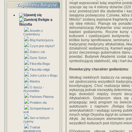
mogli wypracować tutaj wspólne podst
Zagadnienia Religijne
szacuje się na 4 miliony dolarów (320
oraz pomieszczeń dla studentów i ka
świątynia poświęcona Czineke, która 
Miłości” zostaną wypisane fragmenty ze
Religie a
się ideę miłości. Planuje się ponad
filozofia
dehumanizację Afrykanów oraz wszystk
Anselm z
kapłani godianizmu. Roczne kursy
Cantenbury
kulturami i cywilizacjami kontynent
krótkie kursy sprofilowane, seminaria i s
Bóg Kartezjusza
tradycyjnej medycyny afrykańskiej. 
Czym jest etyka?
działalność wydawniczą. Kamień węgie
Dobro i zlo
przez ówczesnego gubernatora stanu A
powstać. Budynek Akademii został zap
Duns Szkot
symbolizującej stabilność, siłę i hart 
Filozofia Boga
Rewolucyjny charakter godianizmu
Filozofia religii
John Locke o Bogu
Według niektórych badaczy na uwagę 
Mantra
cel zjednoczenia wszystkich tradycyjny
koordynującej. Choć realizacja takiej
O duszy -
wykazują jednak niezwykłą determinacj
Arystoteles
tego dowodzić między innymi decyz
Państwo Platona
Afrykańskich. Godianizm stara się
propagując swój program na świecie.
Problem zła
autobusem z napisem „Religia God
Schopenhauer o
amerykańskich i wydając szereg publ
woli
innych religii Onyioha dążył do uniwersa
Sen w którym
Afryki. Jej kluczowym elementem je
żyjemy
wszystkich kulturach pod różnymi imio
Traktat
ateologiczny
Godianizm oferuje ludzkości z