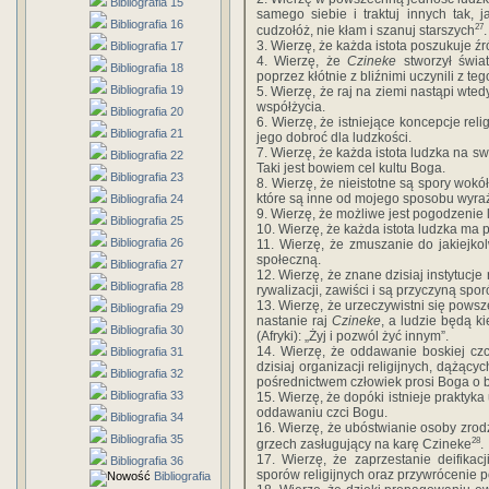
Bibliografia 15
samego siebie i traktuj innych tak, j
Bibliografia 16
27
cudzołóż, nie kłam i szanuj starszych
.
3. Wierzę, że każda istota poszukuje źró
Bibliografia 17
4. Wierzę, że
Czineke
stworzył świat
Bibliografia 18
poprzez kłótnie z bliźnimi uczynili z teg
Bibliografia 19
5. Wierzę, że raj na ziemi nastąpi wt
współżycia.
Bibliografia 20
6. Wierzę, że istniejące koncepcje rel
Bibliografia 21
jego dobroć dla ludzkości.
7. Wierzę, że każda istota ludzka na s
Bibliografia 22
Taki jest bowiem cel kultu Boga.
Bibliografia 23
8. Wierzę, że nieistotne są spory wokó
które są inne od mojego sposobu wyra
Bibliografia 24
9. Wierzę, że możliwe jest pogodzenie 
Bibliografia 25
10. Wierzę, że każda istota ludzka ma 
Bibliografia 26
11. Wierzę, że zmuszanie do jakiejk
społeczną.
Bibliografia 27
12. Wierzę, że znane dzisiaj instytucje
Bibliografia 28
rywalizacji, zawiści i są przyczyną spor
13. Wierzę, że urzeczywistni się pow
Bibliografia 29
nastanie raj
Czineke
, a ludzie będą k
Bibliografia 30
(Afryki): „Żyj i pozwól żyć innym”.
14. Wierzę, że oddawanie boskiej cz
Bibliografia 31
dzisiaj organizacji religijnych, dążąc
Bibliografia 32
pośrednictwem człowiek prosi Boga o b
Bibliografia 33
15. Wierzę, że dopóki istnieje praktyka
oddawaniu czci Bogu.
Bibliografia 34
16. Wierzę, że ubóstwianie osoby zrodz
Bibliografia 35
28
grzech zasługujący na karę Czineke
.
17. Wierzę, że zaprzestanie deifikacj
Bibliografia 36
sporów religijnych oraz przywrócenie p
Bibliografia