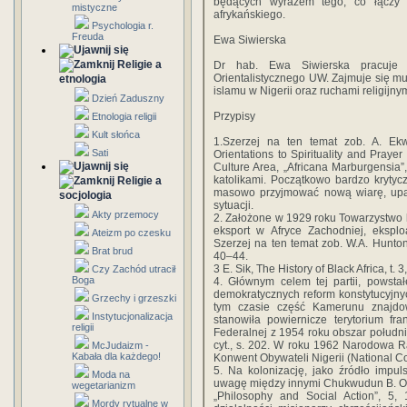
będących wyrazem tego, co łączy 
mistyczne
afrykańskiego.
Psychologia r.
Freuda
Ewa Siwierska
Religie a
Dr hab. Ewa Siwierska pracuje 
Orientalistycznego UW. Zajmuje się m
etnologia
islamu w Nigerii oraz ruchami religijnym
Dzień Zaduszny
Przypisy
Etnologia religii
Kult słońca
1.Szerzej na ten temat zob. A. Ek
Sati
Orientations to Spirituality and Prayer
Culture Area, „Africana Marburgensia”,
katolikami. Początkowo bardzo krytyc
Religie a
masowo przyjmować nową wiarę, upat
socjologia
sytuacji.
Akty przemocy
2. Założone w 1929 roku Towarzystwo h
eksport w Afryce Zachodniej, ekspl
Ateizm po czesku
Szerzej na ten temat zob. W.A. Hunton,
Brat brud
40–44.
3 E. Sik, The History of Black Africa, t.
Czy Zachód utracił
Boga
4. Głównym celem tej partii, powsta
demokratycznych reform konstytucyjny
Grzechy i grzeszki
tym czasie część Kamerunu znajdow
Instytucjonalizacja
stanowiła powiernicze terytorium fr
religii
Federalnej z 1954 roku obszar południ
cyt., s. 202. W roku 1962 Narodowa 
McJudaizm -
Kabała dla każdego!
Konwent Obywateli Nigerii (National Co
5. Na kolonizację, jako źródło impu
Moda na
uwagę między innymi Chukwudun B. Okol
wegetarianizm
„Philosophy and Social Action”, 5, 
Mordy rytualne w