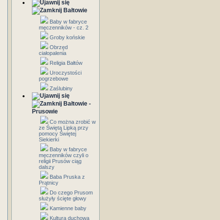
Bałtowie
Baby w fabryce
męczenników - cz. 2
Groby końskie
Obrzęd
ciałopalenia
Religia Bałtów
Uroczystości
pogrzebowe
Zaślubiny
Bałtowie -
Prusowie
Co można zrobić w
ze Świętą Lipką przy
pomocy Świętej
Siekierki
Baby w fabryce
męczenników czyli o
religii Prusów ciąg
dalszy
Baba Pruska z
Prątnicy
Do czego Prusom
służyły ścięte głowy
Kamienne baby
Kultura duchowa