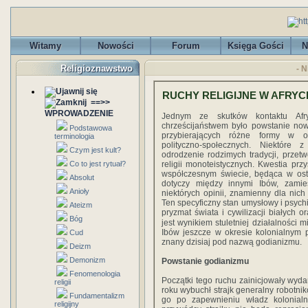
Witamy
Nowości
Forum
Księga Gości
N
Religioznawstwo
- N
RUCHY RELIGIJNE W AFRYC
==>>
WPROWADZENIE
Jednym ze skutków kontaktu Af
chrześcijaństwem było powstanie now
Podstawowa
przybierających różne formy w o
terminologia
polityczno-społecznych. Niektóre
Czym jest kult?
odrodzenie rodzimych tradycji, prze
Co to jest rytuał?
religii monoteistycznych. Kwestia prz
współczesnym świecie, będąca w osta
Absolut
dotyczy między innymi Ibów, zamie
Anioły
niektórych opinii, znamienny dla nic
Ten specyficzny stan umysłowy i psychi
Ateizm
pryzmat świata i cywilizacji białych o
Bóg
jest wynikiem stuletniej działalności m
Ibów jeszcze w okresie kolonialnym p
Cud
znany dzisiaj pod nazwą godianizmu.
Deizm
Demonizm
Powstanie godianizmu
Fenomenologia
Początki tego ruchu zainicjowały wyda
religii
roku wybuchł strajk generalny robotni
Fundamentalizm
go po zapewnieniu władz kolonialn
religijny