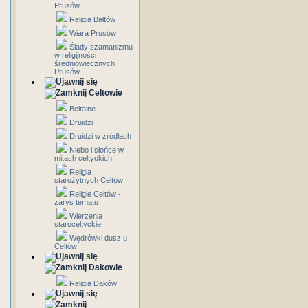
Prusów
Religia Bałtów
Wiara Prusów
Ślady szamanizmu
w religijności
średniowiecznych
Prusów
Celtowie
Beltaine
Druidzi
Druidzi w źródłach
Niebo i słońce w
mitach celtyckich
Religia
starożytnych Celtów
Religie Celtów -
zarys tematu
Wierzenia
staroceltyckie
Wędrówki dusz u
Celtów
Dakowie
Religia Daków