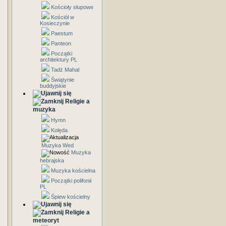
Kościoły słupowe
Kościół w
Kosieczynie
Paestum
Panteon
Początki
architektury PL
Tadż Mahal
Świątynie
buddyjskie
Religie a
muzyka
Hymn
Kolęda
Muzyka Wed
Muzyka
hebrajska
Muzyka kościelna
Początki polifonii
PL
Śpiew kościelny
Religie a
meteoryt