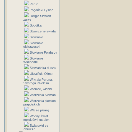
Perun
Pogański Łysiec
Religie Słowian -
zarys
Sobótka
Stworzenie świata
Słowianie
Słowianie -
ciekawostki
Słowianie Połabscy
Słowianie
Wschodni
Słowiańska dusza
Ukraiński Olimp
W kraju Peruna,
Swaroga i Welesa
Wieniec, wianki
Wierzenia Słowian
Wierzenia plemion
prapolskich
Wilcze plemię
Wodny świat
topielców i rusałek
Światowid ze
Zbrucza