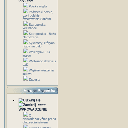
obyczaje
Polska wigilja
Poświęcić bożka,
czyli polskie
świętowanie Sobótki
Staropolska
Wielkanoc
Staropolskie - Boże
Narodzenie
Sylwestry, których
nigdy nie było
Walentynki - 14
lutego
Wielkanoc dawniej i
dziś
Wigilijne wierzenia
ludowe
Zapusty
Europa Pogańska
==>>
WPROWADZENIE
O
słowiańszczyźnie przed
chrześcijaństwem