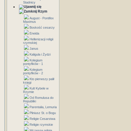
Stadnicy
Rzym
August - Pontifex
Maximus
Boskość cesarzy
Eneida
Hellenizacji religii
rzymskiej
Janus
Kaligula i Żydzi
Kolegium
pontyfików - 1
Kolegium
pontyfików - 2
Kto pierwszy palił
księgi
Kult Kybele w
Rzymie
Od Romulusa do
Republiki
Parentalia, Lemuria
Pliniusz St. o Bogu
Religie Cesarstwa
Religie rzymskie
Wczesna religia