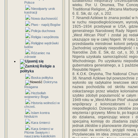
działalności misjonarzy chrześcijańs
Polsce
wieku. Por. U. Onunwa, The Concept
Nieodparty urok
Traditional Religion, „Africana Marburge
kastracji
6. E. Sik, dz. cyt., s. 202.
7. Nnamdi Azikiwe to znana postać w his
Nowa duchowość
w ruchu niepodległościowym, wyrosł
Piwo - napój Bogów
1925–1934 przebywał w USA, gdzie st
generalnego Narodowej Rady Nigerii
Policja duchowa
„West African Pilot” i został jej r
Religia i wspólnota
ukazujące się w całej Nigerii. W roku
Religijne wędrówki
przedstawiła ministrowi kolonii petycj
ludów
Zachodniej uzyskały niepodległość i s
Narodów. Zob. E. Sik, dz. cyt., s. 30,
Różaniec na
Nigeria uzyskała samorządność regio
zdrowie
Wschodniego. Po uzyskaniu niepodleg
gubernatora generalnego, a 1 paździ
Religie a
Republiki Nigerii.
polityka
8. K.O.K. Onyioha, The National Churc
Boska polityka
36. Nnamdi Azikiwe był powszechnie z
Doktryna
wyłoniło się radykalne lewicowe skrz
nazwa pochodziła od skrótu nazwi
Reagana
oskarżanego przez władze kolonialne 
Hezbollah
szybko zdobyli popularność w całym k
wojownicy Boga
1949 roku w „West African Pilot” ukaza
Historia wolności w
współpracy z kolonizatorami i po
chrześ.
niepodległości. Dziesięciu zikistów 
więzienia i grzywny. Mimo to, po trag
Islam kontra
hinduizm
do działania, organizując wiece i 
specjalną komisję do zbadania zajś
Kara śmierci
jednak zikistów o planowanie zbrojnego
Kara śmierci w
pozostali na wolności, przyjęli no
Piśmie Świętym i
Przyświecała im idea zniszczenia „wsz
nauczaniu katolickim