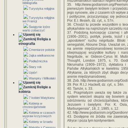
muzułmańskich stanach Nigerii karneg
bibliografia
35. http://www.godianism.org/Peer
pierwszym świętym królem i przywódcą
Turystyka religijna
1
jego synowie, ale z czasem ich wpływ za
i polityczne, przyczyniając się jednoc
Turystyka religijna
Por. E.I. Ifesieh, dz. cyt., s. 57n.
we Francji
36. Chodzi tu przede wszystkim o teor
Świątynie które
afrykańskie na najniższym szczeblu ro
warto zobaczyć
37. Podobną koncepcję czarnej i af
(1906–2001), polityk, poeta, lozof 
Religia a
„apostołem” ruchu négritude. Bliski
etnografia
senegalski, Alioune Diop. Uważał on
na arenie międzynarodowej konieczne
Cmentarze polskie
obejmującej wszystkie kultury i nar
Jajka wielkanocne
Negritude, w: Gideon-Cyrus M. Mutis
Thought, London 1975, s. 70. God
Podłaźniczka
Nkrumaha (1909–1972), dyktatora i 
Stary rok
Państw Afrykańskich w kwietniu 195
Afrykanie, za których zbyt długo de
Upiór!
arenie międzynarodowej.
Wampiry i Wilkołaki
38. Zob. http://www.godianism.org/G
39. Por. R.I.J. Hackett, dz. cyt., s. 34n.
Religie a
40. Tamże, s. 33.
kobieta
41. Pragmatyzm uważa się także za ce
system wierzeń skupia się bowiem gł
7 kobiet Watykanu
odróżnieniu od chrześcijaństwa, któ
Kobieta w
Jezusem i świętymi. Por. K. Osia
chrzescijaństwie
Marburgensia”, 18, 2, 1985, s. 12.
42. http://www.godianism.org/Questi
Kobieta w czasach
wypraw krzyżowych
43. Dostępne mi źródła nie zawierał
Afryce i poza tym kontynentem.
Kobiety w Izraelu
Matylda z Canossy