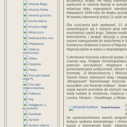
przywódcy strajku nie będą represj
Historia Boga
wydarzeń w mieście Burutu w południ
wówczas kilku nigeryjskich robotn
Historia Piekła
listopadzie 1949 roku do strajku przys
Historia grzechu
W wyniku interwencji policji 21 osób st
Kozioł ofiarny
Dla uczczenia tych wydarzeń, 13 s
Krytyka religii
wywodzących się z różnych grup etni
Mistycyzm
wschodniej części kraju. Zebrani modli
kolonializmu i podjęli decyzję o po
Nadnaturalna moc
nazwa nawiązywała do popularnej w tym
Objawienia
Kamerunu (National Council of Niger
Nigeryjczyków w walce o niepodległoś
Oblicza
reinkarnacji
Członkowie Kościoła odrzucili postać J
Ofiara
czarnej rasy. Potępili chrześcijańst
Opętanie
podczas uroczystości religijnyc
przemówieniami politycznymi, którym t
Piekło
brzmiała: „O Wszechmocny i Wieczny
Początki badań
Twoich dzieci zebranych tutaj i błag
religii PL
„Mesjaszami” Narodowego Kościoła Ni
Początki
7
wszystkim zaś Nnamdi Azikiwe
. Jeden
religioznawstwa
zsyłał swoich proroków do różnych n
istoty ludzkie w cierpieniu, rozpacz
Politeizm
Lenina, Hindusi – Gandhiego, a Afryk
Raj
Religijność a
Nnamdi Azikiwe
duchowość
p
Sumienie
do upowszechniania swoich program
Symbol
krytyce systemu kolonialnego i chrze
System ofiarny
kazań o wymownym tytule: „Nigeria 