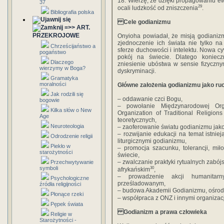
18. Wierzę, że dzięki propagowaniu ew
37
29
ocali ludzkość od zniszczenia
.
Bibliografia polska
Cele godianizmu
=>> ART.
PRZEKROJOWE
Onyioha powiadał, że misją godianizm
zjednoczenie ich świata nie tylko n
Chrześcijaństwo a
sferze duchowości i intelektu. Nowa 
pogaństwo
pokój na świecie. Dlatego koniec
Dlaczego
zniesienie ubóstwa w sensie fizyczn
wierzymy w Boga?
dyskryminacji.
Gramatyka
moralności
Główne założenia godianizmu jako r
Jak rodzili się
– oddawanie czci Bogu,
bogowie
– powołanie Międzynarodowej Organi
Kilka słów o New
Organization of Traditional Religio
Age
teoretycznych,
Neuroteologia
– zaoferowanie światu godianizmu jako 
– rozwijanie edukacji na temat istniej
Odrodzenie religii
liturgicznymi godianizmu,
Piekło w
– promocja szacunku, tolerancji, mił
starożytności
świecie,
– zwalczanie praktyki rytualnych zabój
Przechwytywanie
symboli
30
afrykańskim
,
– prowadzenie akcji humanitarn
Psychologiczne
prześladowanym,
źródła religijności
– budowa Akademii Godianizmu, ośro
Płonące rzeki
– współpraca z ONZ i innymi organiza
Pępek świata
Godianizm a prawa człowieka
Religie w
Starożytności -