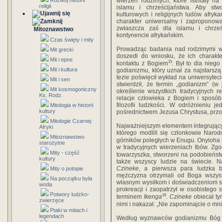
Rozwój historii
wierzeń rodzimych, które istniały n
religii
islamu i chrześcijaństwa. Aby stw
kulturowych i religijnych ludów afry
charakter uniwersalny i zaproponować 
zwłaszcza zaś dla islamu i chrześ
Mitoznawstwo
kontynencie afrykańskim.
Czas święty i mity
Prowadząc badania nad rodzimymi wi
Mit grecki
doszedł do wniosku, że ich charakt
Mit i epos
15
kontaktu z Bogiem
. Był to dla niego
Mit i kultura
godianizmu, który uznał za najstarszą 
tezie poświęcił wykład na uniwersytec
Mit i sen
stwierdził, że termin „godianizm” (w
Mit kosmogoniczny
określenie wszystkich tradycyjnych r
Ks. Rodz.
relacje człowieka z Bogiem i sposób
filozofii ludzkości. W odróżnieniu 
Mitologia w historii
kultury
pośrednictwem Jezusa Chrystusa, przo
Mitologie Czarnej
Najważniejszym elementem integrując
Afryki
którego modlili się członkowie Narod
Mitoznawstwo
górników poległych w Enugu. Onyioha i
starożytne
w tradycyjnych wierzeniach Ibów. Zg
Mity - część
towarzyszka, stworzeni na podobieństw
kultury
także wszyscy ludzie na świecie. Na
Czineke
, a pierwsza para ludzka by
Mity o potopie
mężczyzna otrzymali od Boga wszyst
Na początku była
własnym wysiłkom i doświadczeniom sta
woda
prokreacji i zaopatrzył w osobistego
Potwory ludzko-
18
terminem
Ikenga
.
Czineke
obiecał ty
zwierzęce
nimi i nakazał: „Nie zapominajcie o mni
Ptaki w mitach i
legendach
Według wyznawców godianizmu Bóg n