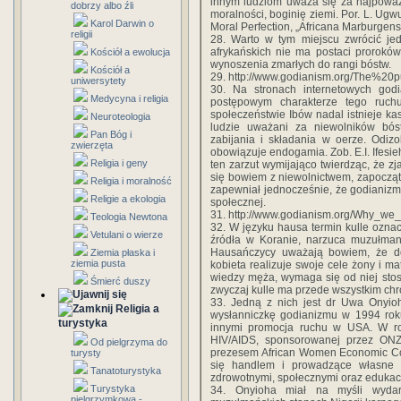
innym ludziom uważa się za najpoważ
dobrzy albo źli
moralności, boginię ziemi. Por. L. Ug
Karol Darwin o
Moral Perfection, „Africana Marburgensi
religii
28. Warto w tym miejscu zwrócić jed
afrykańskich nie ma postaci proroków
Kościół a ewolucja
wynoszenia zmarłych do rangi bóstw.
Kościół a
29. http://www.godianism.org/The%20p
uniwersytety
30. Na stronach internetowych god
Medycyna i religia
postępowym charakterze tego ruch
społeczeństwie Ibów nadal istnieje k
Neuroteologia
ludzie uważani za niewolników bós
Pan Bóg i
zabijania i składania w oerze. Odiz
zwierzęta
obowiązuje endogamia. Zob. E.I. Ifesieh
Religia i geny
ten zarzut wymijająco twierdząc, że zj
się bowiem z niewolnictwem, zapoczą
Religia i moralność
zapewniał jednocześnie, że godianizm
Religie a ekologia
społecznej.
31. http://www.godianism.org/Why_we_
Teologia Newtona
32. W języku hausa termin kulle ozna
Vetulani o wierze
źródła w Koranie, narzuca muzułman
Hausańczycy uważają bowiem, że do
Ziemia płaska i
ziemia pusta
kobieta realizuje swoje cele żony i 
wiedzy męża, wymaga się od niej st
Śmierć duszy
zwyczaj kulle ma przede wszystkim chr
33. Jedną z nich jest dr Uwa Onyioh
Religia a
wysłanniczkę godianizmu w 1994 rok
turystyka
innymi promocja ruchu w USA. W ro
HIV/AIDS, sponsorowanej przez ONZ.
Od pielgrzyma do
prezesem African Women Economic Con
turysty
się handlem i prowadzące własne p
Tanatoturystyka
zdrowotnymi, społecznymi oraz edukacyj
Turystyka
34. Onyioha miał na myśli wydar
pielgrzymkowa -