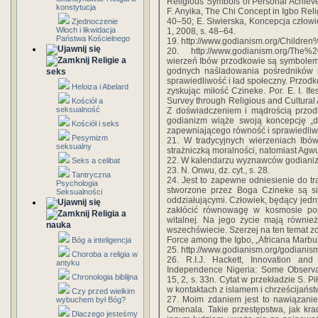
Religious Symbols of Personal Achieve
konstytucja
F. Anyika, The Chi Concept in Igbo Reli
40–50; E. Siwierska, Koncepcja człowie
Zjednoczenie
Włoch i likwidacja
1, 2008, s. 48–64.
Państwa Kościelnego
19. http://www.godianism.org/Childre
20. http://www.godianism.org/The
Religie a
wierzeń Ibów przodkowie są symbolem r
godnych naśladowania pośredników 
seks
sprawiedliwość i ład społeczny. Przodk
Heloiza i Abelard
zyskując miłość Czineke. Por. E. I. If
Survey through Religious and Cultural A
Kościół a
seksualność
Z doświadczeniem i mądrością przodk
godianizm wiąże swoją koncepcję „de
Kościół i seks
zapewniającego równość i sprawiedliw
Pesymizm
21. W tradycyjnych wierzeniach Ibów
seksualny
strażniczką moralności, natomiast Agwu
22. W kalendarzu wyznawców godianizmu 
Seks a celibat
23. N. Onwu, dz. cyt., s. 28.
Tantryczna
24. Jest to zapewne odniesienie do tra
Psychologia
stworzone przez Boga Czineke są si
Seksualności
oddziałującymi. Człowiek, będący jed
zakłócić równowagę w kosmosie pop
Religia a
witalnej. Na jego życie mają równie
nauka
wszechświecie. Szerzej na ten temat zo
Force among the Igbo, „Africana Marbur
Bóg a inteligencja
25. http://www.godianism.org/godiani
Choroba a religia w
26. R.I.J. Hackett, Innovation and
antyku
Independence Nigeria: Some Observat
Chronologia biblijna
15, 2, s. 33n. Cytat w przekładzie S. P
w kontaktach z islamem i chrześcijańs
Czy przed wielkim
27. Moim zdaniem jest to nawiązani
wybuchem był Bóg?
Omenala. Takie przestępstwa, jak kra
Dlaczego jesteśmy