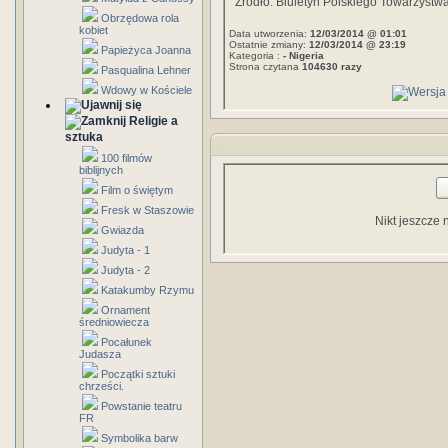
Źródło: Biuletyn Polskiego Towarzystwa
Obrzędowa rola
kobiet
Data utworzenia:
12/03/2014 @ 01:01
Ostatnie zmiany:
12/03/2014 @ 23:19
Papieżyca Joanna
Kategoria :
- Nigeria
Strona czytana
104630 razy
Pasqualina Lehner
Wdowy w Kościele
Religie a
sztuka
100 filmów
biblijnych
Film o świętym
Fresk w Staszowie
Nikt jeszcze 
Gwiazda
Judyta - 1
Judyta - 2
Katakumby Rzymu
Ornament
średniowiecza
Pocałunek
Judasza
Początki sztuki
chrześci.
Powstanie teatru
FR
Symbolika barw