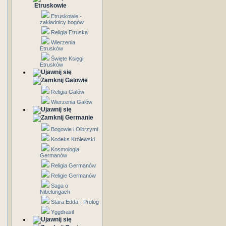
Etruskowie
Etruskowie -
zakładnicy bogów
Religia Etruska
Wierzenia
Etrusków
Święte Księgi
Etrusków
Galowie
Religia Galów
Wierzenia Galów
Germanie
Bogowie i Olbrzymi
Kodeks Królewski
Kosmologia
Germanów
Religia Germanów
Religie Germanów
Saga o
Nibelungach
Stara Edda - Prolog
Yggdrasil