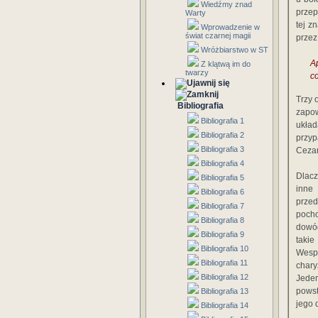
Wiedźmy znad
przep
Warty
tej z
Wprowadzenie w
świat czarnej magii
przez
Wróżbiarstwo w ST
A
Z klątwą im do
twarzy
c
Trzy 
Bibliografia
zapo
Bibliografia 1
ukła
Bibliografia 2
przyp
Bibliografia 3
Cezar
Bibliografia 4
Dlacz
Bibliografia 5
inne 
Bibliografia 6
prze
Bibliografia 7
pocho
Bibliografia 8
dowód
Bibliografia 9
takie
Bibliografia 10
Wespa
Bibliografia 11
chary
Bibliografia 12
Jeden
powst
Bibliografia 13
jego 
Bibliografia 14