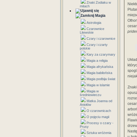
Znaki Zodiaku w
Niek
mitach
Pluta
miejs
Magia
Othon
Astrologia
cesar
Czarownice
pride
Litewskie
Czary i czarownice
Czary i czarty
polskie
Kary za czarymary
Ukła
Magia a religia
który
Magia afrykańska
spogl
Magia babilońska
nieja
Magia podbija świat
Magia w islamie
Znak
Magia w
opusz
średniowieczu
rozra
Matka Joanna od
cesar
Aniołów
arbor
O czarownicach
wróż
O pojęciu magii
Flawi
Procesy o czary -
drze
Prusy
Nastę
Sztuka wróżenia
u bok