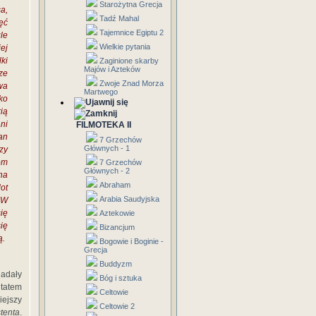
Starożytna Grecja
a,
Tadź Mahal
ięć
Tajemnice Egiptu 2
le
Wielkie pytania
ej
lki
Zaginione skarby
Majów i Azteków
ze
Zwoje Znad Morza
wa
Martwego
ko
ią
ani
FILMOTEKA II
jan
7 Grzechów
Głównych - 1
zy
om
7 Grzechów
Głównych - 2
na
Abraham
ot
Arabia Saudyjska
 W
ię
Aztekowie
ię
Bizancjum
ą.
Bogowie i Boginie -
Grecja
Buddyzm
adały
Bóg i sztuka
tatem
Celtowie
iejszy
Celtowie 2
tenta
.