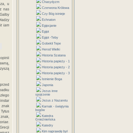
Chasydyzm
za, u
Czerwona Królowa
ez nas
Czy Bóg istnieje
 Galby
władzy
Echnaton
it iam
Egipcjanie
Egipt
Egipt -Teby
Gobekli Tepe
Herod Wielki
Historia Szatana
opinii
Historia papieży - 1
dawną,
Historia papieży - 2
rzyszą
Historia papieży - 3
Istnienie Boga
przed
Japonia
ypadku
Jezus inne
spojrzenie
szłego
instar
Jezus z Nazaretu
i znak
Karnak - świątynia
bogów
Tytus
Katedra
 znak,
Gnieźnieńska
toriae
.
Katedry
Grecji
Kim naprawdę był
awiusz