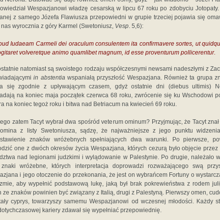
owiedział Wespazjanowi władzę cesarską w lipcu 67 roku po zdobyciu Jotopaty
nanej z samego Józefa Flawiusza przepowiedni w grupie trzeciej pojawia się om
 nas wyrocznia z góry Karmel (Swetoniusz,
Vesp
. 5,6):
pud Iudaeam Carmeli dei oraculum consulentem ita confirmavere sortes, ut quidqu
ogitaret volveretque animo quamlibet magnum, id esse proventurum pollicerentur.
ostatnie natomiast są swoistego rodzaju współczesnymi newsami nadeszłymi z Za
wiadającymi
in abstentia
wspaniałą przyszłość Wespazjana. Również ta grupa 
da się zgodnie z upływającym czasem, gdyż ostatnie dni (diebus ultimis) N
adają na koniec maja początek czerwca 68 roku, zwrócenie się ku Wschodowi 
a na koniec tegoż roku i bitwa nad Betriacum na kwiecień 69 roku.
ego zatem Tacyt wybrał dwa spośród veterum ominum? Przyjmując, że Tacyt znał
omina z listy Swetoniusza, sądzę, że najważniejsze z jego punktu widzeni
dstawienie znaków wróżebnych spełniających dwa warunki. Po pierwsze, po
dzić one z dwóch okresów życia Wespazjana, których cezurą było objęcie przez
ztwa nad legionami judzkimi i wylądowanie w Palestynie. Po drugie, należało 
 znaki wróżebne, których interpretacja doprowadzi rozważającego swą przy
zjana i jego otoczenie do przekonania, że jest on wybrańcem Fortuny o wystarcz
zmie, aby wypełnić podstawową lukę, jaką był brak pokrewieństwa z rodem juli
 ze znaków powinien być związany z Italią, drugi z Palestyną. Pierwszy omen, cu
ały cyprys, towarzyszy samemu Wespazjanowi od wczesnej młodości. Każdy s
dotychczasowej kariery zdawał się wypełniać przepowiednię.