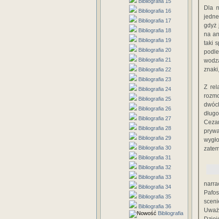
Bibliografia 15
Dla n
Bibliografia 16
jedne
Bibliografia 17
gdyż 
Bibliografia 18
na an
Bibliografia 19
taki 
Bibliografia 20
podle
Bibliografia 21
wodza
znaki
Bibliografia 22
Bibliografia 23
Z rel
Bibliografia 24
rozmo
Bibliografia 25
dwóch
Bibliografia 26
długo
Bibliografia 27
Cezar
Bibliografia 28
prywa
Bibliografia 29
wygło
Bibliografia 30
zatem
Bibliografia 31
Bibliografia 32
Bibliografia 33
narra
Bibliografia 34
Pafos
Bibliografia 35
sceni
Bibliografia 36
Uważa
Bibliografia