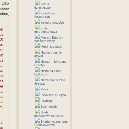
tylko
Jezus -
dzieciństwo
icique
Katedra w
żebne,
Strasburgu
Katedry gotyckie
Kody
et
chrześcijaństwa
us
Masaru Emoto -
2)
Wieści z Wody
ne
Mnisi i kacerze
t.
Nauka o stanie
um
umyslu
us
Newton - Mroczny
Heretyk
at.
um
Niebo na ziemi -
Buddyzm
nti
Nieznana rodzina
is
Jezusa
re
Petra
i,
Pierwsza Krucjata
ec
Piramidy
us
Scjentologia
m,
Skala
porównawcza planet
Skarby wczesnego
i,
Średniowiecza
ie