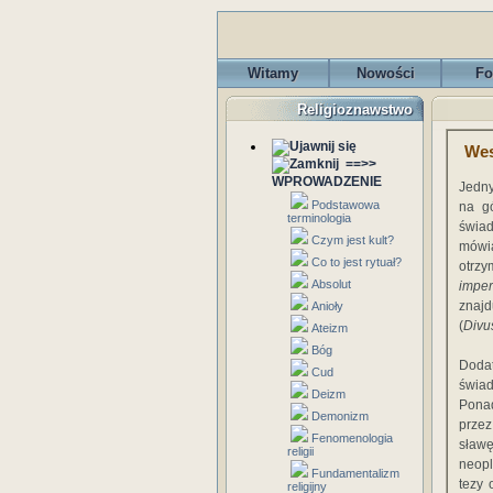
Witamy
Nowości
Fo
Religioznawstwo
Wes
==>>
WPROWADZENIE
Jedny
Podstawowa
na g
terminologia
świad
Czym jest kult?
mówi
Co to jest rytuał?
otrzy
Absolut
impe
znaj
Anioły
(
Divu
Ateizm
Bóg
Doda
Cud
świad
Deizm
Ponad
Demonizm
prze
Fenomenologia
sław
religii
neopl
Fundamentalizm
tezy 
religijny