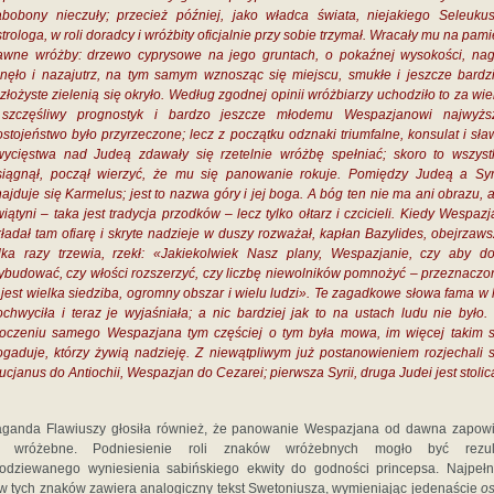
abobony nieczuły; przecież później, jako władca świata, niejakiego Seleukus
trologa, w roli doradcy i wróżbity oficjalnie przy sobie trzymał. Wracały mu na pam
awne wróżby: drzewo cyprysowe na jego gruntach, o pokaźnej wysokości, nag
unęło i nazajutrz, na tym samym wznosząc się miejscu, smukłe i jeszcze bardzi
złożyste zielenią się okryło. Według zgodnej opinii wróżbiarzy uchodziło to za wie
 szczęśliwy prognostyk i bardzo jeszcze młodemu Wespazjanowi najwyżs
ostojeństwo było przyrzeczone; lecz z początku odznaki triumfalne, konsulat i sła
wycięstwa nad Judeą zdawały się rzetelnie wróżbę spełniać; skoro to wszyst
siągnął, począł wierzyć, że mu się panowanie rokuje. Pomiędzy Judeą a Syr
ajduje się Karmelus; jest to nazwa góry i jej boga. A bóg ten nie ma ani obrazu, 
iątyni – taka jest tradycja przodków – lecz tylko ołtarz i czcicieli. Kiedy Wespaz
kładał tam ofiarę i skryte nadzieje w duszy rozważał, kapłan Bazylides, obejrzaws
ilka razy trzewia, rzekł: «Jakiekolwiek Nasz plany, Wespazjanie, czy aby d
ybudować, czy włości rozszerzyć, czy liczbę niewolników pomnożyć – przeznaczo
i jest wielka siedziba, ogromny obszar i wielu ludzi». Te zagadkowe słowa fama w l
ochwyciła i teraz je wyjaśniała; a nic bardziej jak to na ustach ludu nie było.
toczeniu samego Wespazjana tym częściej o tym była mowa, im więcej takim s
ogaduje, którzy żywią nadzieję. Z niewątpliwym już postanowieniem rozjechali s
cjanus do Antiochii, Wespazjan do Cezarei; pierwsza Syrii, druga Judei jest stolic
aganda Flawiuszy głosiła również, że panowanie Wespazjana od dawna zapowi
i wróżebne. Podniesienie roli znaków wróżebnych mogło być rezul
odziewanego wyniesienia sabińskiego ekwity do godności princepsa. Najpełn
w tych znaków zawiera analogiczny tekst Swetoniusza, wymieniając jedenaście
os