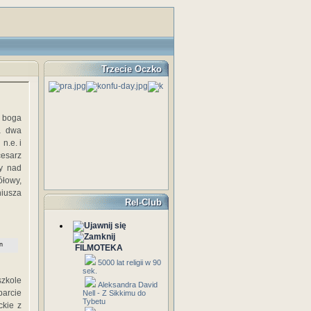
Trzecie Oczko
u boga
a dwa
n.e. i
esarz
zy nad
ółowy,
niusza
Rel-Club
n
FILMOTEKA
5000 lat religii w 90
sek.
zkole
Aleksandra David
parcie
Nell - Z Sikkimu do
Tybetu
ckie z