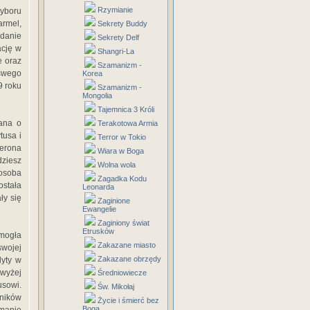
Rzymianie
wyboru
armel,
Sekrety Buddy
adanie
Sekrety Delf
ację w
Shangri-La
e oraz
Szamanizm -
 swego
Korea
9 roku
Szamanizm -
Mongolia
Tajemnica 3 Króli
jana o
Terakotowa Armia
tusa i
Terror w Tokio
Nerona
Wiara w Boga
dziesz
Wolna wola
 osoba
Zagadka Kodu
ostała
Leonarda
ły się
Zaginione
Ewangelie
Zaginiony świat
Etrusków
 mogła
Zakazane miasto
swojej
Zakazane obrzędy
dyty w
owyżej
Średniowiecze
usowi.
Św. Mikołaj
lników
Życie i śmierć bez
Boga