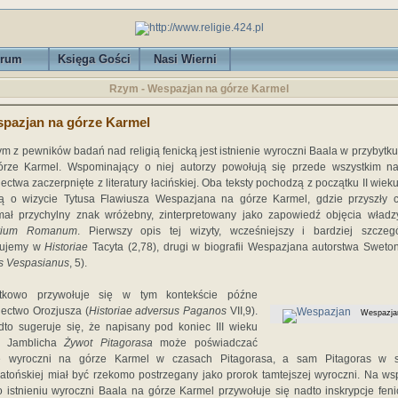
rum
Księga Gości
Nasi Wierni
Rzym - Wespazjan na górze Karmel
pazjan na górze Karmel
m z pewników badań nad religią fenicką jest istnienie wyroczni Baala w przybytk
órze Karmel. Wspominający o niej autorzy powołują się przede wszystkim n
ectwa zaczerpnięte z literatury łacińskiej. Oba teksty pochodzą z początku II wieku 
ą o wizycie Tytusa Flawiusza Wespazjana na górze Karmel, gdzie przyszły c
mał przychylny znak wróżebny, zinterpretowany jako zapowiedź objęcia wład
rium Romanum
. Pierwszy opis tej wizyty, wcześniejszy i bardziej szczeg
dujemy w
Historiae
Tacyta (2,78), drugi w biografii Wespazjana autorstwa Sweto
s Vespasianus
, 5).
tkowo przywołuje się w tym kontekście późne
ectwo Orozjusza (
Historiae adversus Paganos
VII,9).
Wespazja
to sugeruje się, że napisany pod koniec III wieku
z Jamblicha
Żywot Pitagorasa
może poświadczać
ę wyroczni na górze Karmel w czasach Pitagorasa, a sam Pitagoras w s
atońskiej miał być rzekomo postrzegany jako prorok tamtejszej wyroczni. Na ws
o istnieniu wyroczni Baala na górze Karmel przywołuje się nadto inskrypcje feni