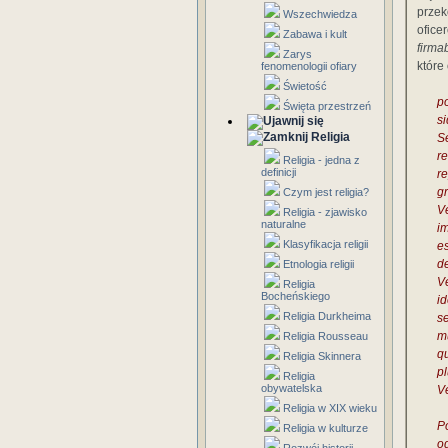
prze
Wszechwiedza
ofice
Zabawa i kult
firma
Zarys
które
fenomenologii ofiary
Świetość
p
Święta przestrzeń
s
Religia
S
r
Religia - jedna z
definicji
r
g
Czym jest religia?
V
Religia - zjawisko
naturalne
im
Klasyfikacja religii
e
de
Etnologia religii
V
Religia
Bocheńskiego
i
Religia Durkheima
s
m
Religia Rousseau
q
Religia Skinnera
p
Religia
obywatelska
V
Religia w XIX wieku
P
Religia w kulturze
o