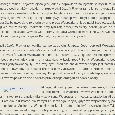
aszego tematu najważniejsza jest jednak odpowiedź na pytanie o kryterium 
go z dwóch znaków judzkich: przepowiedni Józefa Flawiusza i ofierze na górze K
jest wielce prawdopodobne, że wybór Tacyta, o ile chciał zbudować swoje opowi
tytezie, sprowadzał się do tej alternatywy. Niewątpliwie Tacyt buduje swoją narr
sposób, by uwypuklić role odgrywane przez Wespazjana, jego najbliższe otoczeni
głych mu żołnierzy. Podkreśla przy tym rolę emocji żołnierzy, oczekujących od
 jasnej deklaracji. W warstwie retorycznej Tacyt wskazuje wprost, że w czerwcu 6
, które pojawiły się na górze Karmel, były na ustach wszystkich.
acji Józefa Flawiusza wynika, że po zdobyciu Jotapaty Józef poprosił Wespaz
wę na osobności. Kiedy Wespazjan odprawił wszystkich oprócz swojego syna Ty
 przyjaciół, Józef wypowiedział prorocze słowa: „Czy sądzisz, że następcy 
 będą przy władzy, zanim ona przejdzie w twoje ręce? Bo ty, Wespazjanie bę
em i jedynowładcą, ty i ten twój syn”. Źródłem znaku wróżebnego jest zatem
tna, pochwycony do niewoli członek elity żydowskiej, a sama przepowiednia z
szona podczas poufnej rozmowy. Do pobudzenia żołnierzy o wiele lepiej nadawa
 słowa wypowiedziane podczas publicznego obrzędu składania ofiary.
Istnieje, jak sądzę, jeszcze jedna przesłanka, która
Tytus
skłonić Tacyta do włączenia wizyty Wespazjana do 
cji – stworzenie paraleli dla wizyty syna Wespazjana, Tytusa, w przybytku Afro
. Paralela jest istotna dla zamysłu pisarskiego Tacyta, gdyż we wspomnianej p
e spotkania Mucjana z Wespazjanem Mucjan zdaje się być przychylniejszy Tyt
 go również za zdolnego do objęcia władzy, co z perspektywy pierwszych czyte