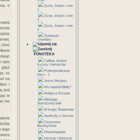
amanie
nia o
Życie, śmierć i rein
1
Życie, śmierć i rein
3
anawia
Życie, śmierć i rein
iemców
4
opisie
Żydowski
armel,
cmentarz
, choć
ytkiem
FONOTEKA
adając
Celibat, dziwne
h opis
fryzury i hierarchia
, gdyż
Profesjonalizacja
go, co
kleru - 2
ast na
Jezus Mesjasz
tarz i
Kto napisał Biblię?
, jest
Religia w Europie
ając w
Mitologia
el nie
Starożytnej Italii
W kręgu Światowita
Apokryfy o Jezusie
ytanie
Cesarstwo
ściśle
Bizantyńskie
o tego
Dhammapada
ielce
Herezje i doktryna