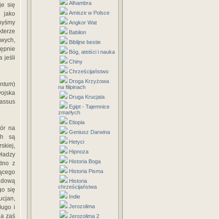
Alhambra
je się
Amisze w Polsce
 jako
ibyśmy
Angkor Wat
kterze
Babilon
wych,
Biblijne bestie
tępnie
Bóg, ateiści i nauka
 jeśli
Chiny
Chrześcijaństwo
Droga Krzyżowa
entum
)
na filipinach
ojska
Druga Krucjata
rassus
Egipt - Tajemnice
zmarłych
Etiopia
bór na
Geniusz Darwina
ch są
Hetyci
kiej,
Hipnoza
władzy
Historia Boga
dno z
Historia Pisma
jącego
andową
Historia
chrześcijaństwa
go się
Indie
ucjan,
Jerozolima
ługo i
na zaś
Jerozolima 2