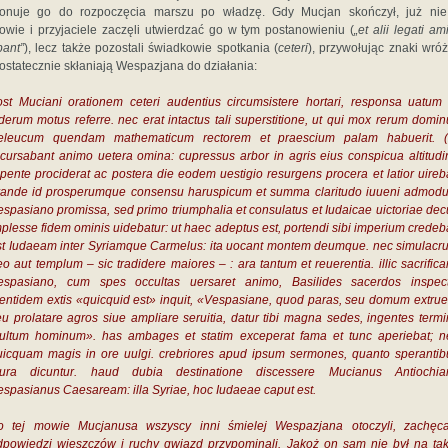
konuje go do rozpoczęcia marszu po władzę. Gdy Mucjan skończył, już nie 
rowie i przyjaciele zaczęli utwierdzać go w tym postanowieniu (
„et alii legati am
bant”
), lecz także pozostali świadkowie spotkania (
ceteri
), przywołując znaki wró
 ostatecznie skłaniają Wespazjana do działania:
ost Muciani orationem ceteri audentius circumsistere hortari, responsa uatum 
iderum motus referre. nec erat intactus tali superstitione, ut qui mox rerum domin
eleucum quendam mathematicum rectorem et praescium palam habuerit. (
ecursabant animo uetera omina: cupressus arbor in agris eius conspicua altitudi
epente prociderat ac postera die eodem uestigio resurgens procera et latior uireba
rande id prosperumque consensu haruspicum et summa claritudo iuueni admod
espasiano promissa, sed primo triumphalia et consulatus et Iudaicae uictoriae dec
plesse fidem ominis uidebatur: ut haec adeptus est, portendi sibi imperium credeb
st Iudaeam inter Syriamque Carmelus: ita uocant montem deumque. nec simulacr
o aut templum – sic tradidere maiores – : ara tantum et reuerentia. illic sacrifica
espasiano, cum spes occultas uersaret animo, Basilides sacerdos inspect
dentidem extis «quicquid est» inquit, «Vespasiane, quod paras, seu domum extrue
eu prolatare agros siue ampliare seruitia, datur tibi magna sedes, ingentes termin
ultum hominum». has ambages et statim exceperat fama et tunc aperiebat; n
uicquam magis in ore uulgi. crebriores apud ipsum sermones, quanto sperantib
lura dicuntur. haud dubia destinatione discessere Mucianus Antiochia
espasianus Caesaream: illa Syriae, hoc Iudaeae caput est.
o tej mowie Mucjanusa wszyscy inni śmielej Wespazjana otoczyli, zachęcal
dpowiedzi wieszczów i ruchy gwiazd przypominali. Jakoż on sam nie był na tak