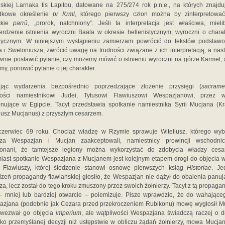
jskiej Larnaka tis Lapitou, datowane na 275/274 rok p.n.e., na których znajdu
dkowe określenie
pr Krml
, którego pierwszy człon można by zinterpretować
ckie
parrû
, „prorok, natchniony”. Jeśli ta interpretacja jest właściwa, miel
erdzenie istnienia wyroczni Baala w okresie hellenistycznym, wyroczni o chara
atycznym. W niniejszym wystąpieniu zamierzam powrócić do tekstów podstawo
a i Swetoniusza, zwrócić uwagę na trudności związane z ich interpretacją, a nas
nie postawić pytanie, czy możemy mówić o istnieniu wyroczni na górze Karmel, a
y, ponowić pytanie o jej charakter.
ując wydarzenia bezpośrednio poprzedzające złożenie przysięgi (
sacram
ności namiestnikowi Judei, Tytusowi Flawiuszowi Wespazjanowi, przez w
onujące w Egipcie, Tacyt przedstawia spotkanie namiestnika Syrii Mucjana (K
iusz Mucjanus) z przyszłym cesarzem.
czerwiec 69 roku. Chociaż władzę w Rzymie sprawuje Witeliusz, którego wy
rza Wespazjan i Mucjan zaakceptowali, namiestnicy prowincji wschodni
konani, że tamtejsze legiony można wykorzystać do zdobycia władzy cesars
iast spotkanie Wespazjana z Mucjanem jest kolejnym etapem drogi do objęcia 
z Flawiuszy, której śledzenie stanowi osnowę pierwszych ksiąg
Historiae
. Je
dzeń propagandy flawiańskiej głosiło, że Wespazjan nie dążył do obalenia panu
za, lecz został do tego kroku zmuszony przez swoich żołnierzy. Tacyt z tą propag
– mniej lub bardziej otwarcie – polemizuje. Pisze wprawdzie, że do wahające
zjana (podobnie jak Cezara przed przekroczeniem Rubikonu) mowę wygłosił M
 wezwał go objęcia
imperium
, ale wątpliwości Wespazjana świadczą raczej o d
ko przemyślanej decyzji niż ustępstwie w obliczu żądań żołnierzy, mowa Mucja