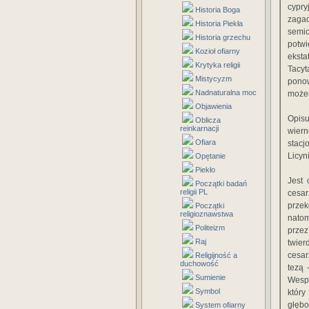
cypry
Historia Boga
zaga
Historia Piekła
semi
Historia grzechu
potwi
Kozioł ofiarny
ekst
Krytyka religii
Tacyt
Mistycyzm
ponow
Nadnaturalna moc
możem
Objawienia
Opis
Oblicza
reinkarnacji
wier
Ofiara
stacj
Licyn
Opętanie
Piekło
Jest 
Początki badań
religii PL
cesa
prze
Początki
religioznawstwa
natom
Politeizm
prze
Raj
twier
cesar
Religijność a
duchowość
tezą 
Sumienie
Wespa
Symbol
który
głębo
System ofiarny