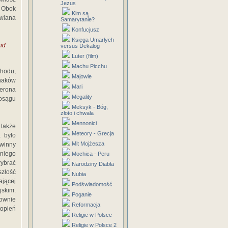
Jezus
. Obok
Kim są
awiana
Samarytanie?
Konfucjusz
Księga Umarłych
id
versus Dekalog
Luter (film)
Machu Picchu
chodu,
Majowie
znaków
Mari
erona
Megality
posągu
Meksyk - Bóg,
złoto i chwała
Mennonici
 także
Meteory - Grecja
a było
Mit Mojżesza
winny
 niego
Mochica - Peru
wybrać
Narodziny Diabła
szłość
Nubia
ającej
Podświadomość
jskim.
Poganie
downie
Reformacja
topień
Religie w Polsce
Religie w Polsce 2