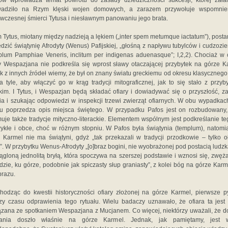
ów wprowadza temat powrotu do zasady dziedziczności sukcesji, której zał
wadziło na Rzym klęski wojen domowych, a zarazem przywołuje wspomnie
wczesnej śmierci Tytusa i niesławnym panowaniu jego brata.
 Tytus, miotany między nadzieją a lękiem („inter spem metumque iactatum”), post
dzić świątynię Afrodyty (Wenus) Pafijskiej, „głośną z napływu tubylców i cudzoz
plum Pamphiae Veneris, inclitum per indigenas aduenasque”; I,2,2). Chociaż w 
y Wespazjana nie podkreśla się wprost sławy otaczającej przybytek na górze K
k z innych źródeł wiemy, że był on znany światu greckiemu od okresu klasycznego
a tyle, aby włączyć go w krąg tradycji mitograficznej, jak to się stało z przyb
skim. I Tytus, i Wespazjan będą składać ofiary i dowiadywać się o przyszłość, z
ia i szukając odpowiedzi w inspekcji trzewi zwierząt ofiarnych. W obu wypadkac
łu poprzedza opis miejsca świętego. W przypadku Pafos jest on rozbudowany
uje także tradycje mityczno-literackie. Elementem wspólnym jest podkreślanie te
ykłe i obce, choć w różnym stopniu. W Pafos była świątynia (templum), natomi
 Karmel nie ma świątyni, gdyż „tak przekazali w tradycji przodkowie – tylko oł
”. W przybytku Wenus-Afrodyty „[o]braz bogini, nie wyobrażonej pod postacią ludzką
ągloną jednolitą bryłą, która spoczywa na szerszej podstawie i wznosi się, zwęż
zie, ku górze, podobnie jak spiczasty słup graniasty”, z kolei bóg na górze Karm
razu.
hodząc do kwestii historyczności ofiary złożonej na górze Karmel, pierwsze p
zy czasu odprawienia tego rytuału. Wielu badaczy uznawało, że ofiara ta jest 
zana ze spotkaniem Wespazjana z Mucjanem. Co więcej, niektórzy uważali, że d
kania doszło właśnie na górze Karmel. Jednak, jak pamiętamy, jest w