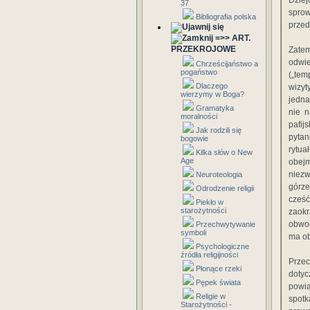
Dziej
37
spro
Bibliografia polska
przed
=>> ART.
PRZEKROJOWE
Zatem
odwie
Chrześcijaństwo a
pogaństwo
(„tem
Dlaczego
wizyt
wierzymy w Boga?
jedna
Gramatyka
nie n
moralności
pafij
Jak rodzili się
pytan
bogowie
rytua
Kilka słów o New
Age
obejm
niezw
Neuroteologia
górze
Odrodzenie religii
cześć
Piekło w
starożytności
zaokr
obwod
Przechwytywanie
symboli
ma ob
Psychologiczne
źródła religijności
Przec
Płonące rzeki
dotyc
Pępek świata
powią
Religie w
spot
Starożytności -