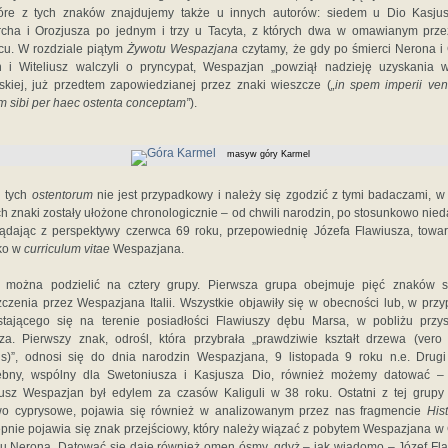
tóre z tych znaków znajdujemy także u innych autorów: siedem u Dio Kasjus
rcha i Orozjusza po jednym i trzy u Tacyta, z których dwa w omawianym prz
cu. W rozdziale piątym
Żywotu Wespazjana
czytamy, że gdy po śmierci Nerona i
 i Witeliusz walczyli o pryncypat, Wespazjan „powziął nadzieję uzyskania 
skiej, już przedtem zapowiedzianej przez znaki wieszcze (
„in spem imperii ven
m sibi per haec ostenta conceptam”
).
masyw góry Karmel
d tych
ostentorum
nie jest przypadkowy i należy się zgodzić z tymi badaczami, w 
ch znaki zostały ułożone chronologicznie – od chwili narodzin, po stosunkowo nie
ądając z perspektywy czerwca 69 roku, przepowiednię Józefa Flawiusza, towa
ko w
curriculum vitae
Wespazjana.
i można podzielić na cztery grupy. Pierwsza grupa obejmuje pięć znaków s
czenia przez Wespazjana Italii. Wszystkie objawiły się w obecności lub, w prz
stającego się na terenie posiadłości Flawiuszy dębu Marsa, w pobliżu przy
za. Pierwszy znak, odrośl, która przybrała „prawdziwie kształt drzewa (vero 
is)”, odnosi się do dnia narodzin Wespazjana, 9 listopada 9 roku n.e. Drug
ebny, wspólny dla Swetoniusza i Kasjusza Dio, również możemy datować – 
usz Wespazjan był edylem za czasów Kaliguli w 38 roku. Ostatni z tej grupy
wo cyprysowe, pojawia się również w analizowanym przez nas fragmencie
His
pnie pojawia się znak przejściowy, który należy wiązać z pobytem Wespazjana w 
u Nerona. Datować się daje również omen ósmy, gdyż – jak wiadomo – Józef Fl