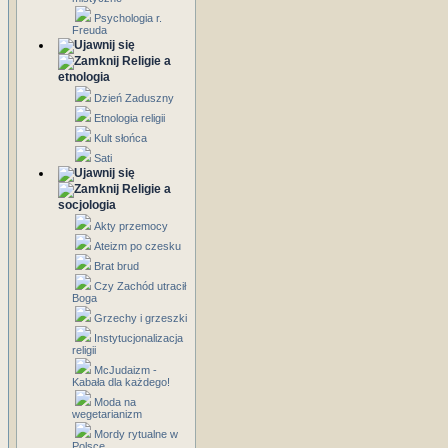
Psychologia r.
Freuda
Religie a
etnologia
Dzień Zaduszny
Etnologia religii
Kult słońca
Sati
Religie a
socjologia
Akty przemocy
Ateizm po czesku
Brat brud
Czy Zachód utracił
Boga
Grzechy i grzeszki
Instytucjonalizacja
religii
McJudaizm -
Kabała dla każdego!
Moda na
wegetarianizm
Mordy rytualne w
Polsce