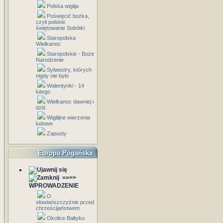
Polska wigilja
Poświęcić bożka,
czyli polskie
świętowanie Sobótki
Staropolska
Wielkanoc
Staropolskie - Boże
Narodzenie
Sylwestry, których
nigdy nie było
Walentynki - 14
lutego
Wielkanoc dawniej i
dziś
Wigilijne wierzenia
ludowe
Zapusty
Europa Pogańska
==>>
WPROWADZENIE
O
słowiańszczyźnie przed
chrześcijaństwem
Okolice Bałtyku