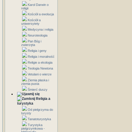
Karol Darwin o
religii
Kościół a ewolucja
Kościół a
uniwersytety
Medycyna i religia
Neuroteologia
Pan Bóg i
zwierzęta
Religia i geny
Religia i moralność
Religie a ekologia
Teologia Newtona
Vetulani o wierze
Ziemia płaska i
ziemia pusta
Śmierć duszy
Religia a
turystyka
Od pielgrzyma do
turysty
Tanatoturystyka
Turystyka
pielgrzymkowa -