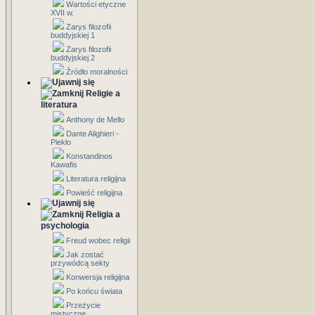
Wartości etyczne
XVII w.
Zarys filozofii
buddyjskiej 1
Zarys filozofii
buddyjskiej 2
Źródło moralności
Religie a
literatura
Anthony de Mello
Dante Alighieri -
Piekło
Konstandinos
Kawafis
Literatura religijna
Powieść religijna
Religia a
psychologia
Freud wobec religii
Jak zostać
przywódcą sekty
Konwersja religijna
Po końcu świata
Przeżycie
mistyczne