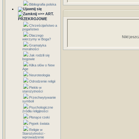
Bibliografia polska
=>> ART.
PRZEKROJOWE
Chrześcijaństwo a
pogaństwo
Dlaczego
Nikt jeszc
wierzymy w Boga?
Gramatyka
moralności
Jak rodzili się
bogowie
Kilka słów o New
Age
Neuroteologia
Odrodzenie religii
Piekło w
starożytności
Przechwytywanie
symboli
Psychologiczne
źródła religijności
Płonące rzeki
Pępek świata
Religie w
Starożytności -
wprowadzenie