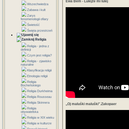
Ewa Bem - Lulejże mi lulej
Wszechwiedza
Zabawa i kult
Zarys
fenomenologii ofiary
Świetość
Święta przestrzeń
Religia
Religia - jedna z
definicji
Czym jest religia?
Religia - zjawisko
naturalne
Klasyfikacja religii
Etnologia religii
Religia
Bocheńskiego
Religia Durkheima
Religia Rousseau
Religia Skinnera
,,Oj maluśki maluśki''.Zakopaer
Religia
obywatelska
Religia w XIX wieku
Religia w kulturze