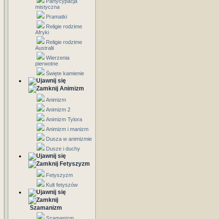
Partycypacja
mistyczna
Pramatki
Religie rodzime
Afryki
Religie rodzime
Australii
Wierzenia
pierwotne
Święte kamienie
Animizm
Animizm
Animizm 2
Animizm Tylora
Animizm i manizm
Dusza w animizmie
Dusze i duchy
Fetyszyzm
Fetyszyzm
Kult fetyszów
Szamanizm
Szamanizm