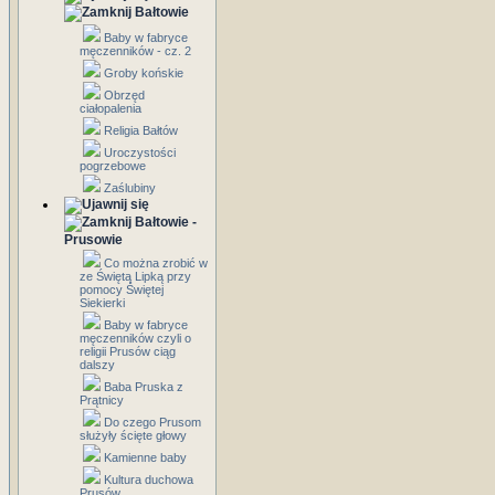
Bałtowie
Baby w fabryce
męczenników - cz. 2
Groby końskie
Obrzęd
ciałopalenia
Religia Bałtów
Uroczystości
pogrzebowe
Zaślubiny
Bałtowie -
Prusowie
Co można zrobić w
ze Świętą Lipką przy
pomocy Świętej
Siekierki
Baby w fabryce
męczenników czyli o
religii Prusów ciąg
dalszy
Baba Pruska z
Prątnicy
Do czego Prusom
służyły ścięte głowy
Kamienne baby
Kultura duchowa
Prusów