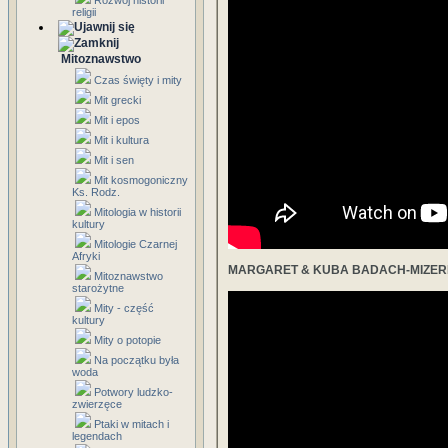
Rozwój historii
religii
Mitoznawstwo
Czas święty i mity
Mit grecki
Mit i epos
Mit i kultura
Mit i sen
Mit kosmogoniczny
Ks. Rodz.
Mitologia w historii
kultury
Mitologie Czarnej
Afryki
MARGARET & KUBA BADACH-MIZER
Mitoznawstwo
starożytne
Mity - część
kultury
Mity o potopie
Na początku była
woda
Potwory ludzko-
zwierzęce
Ptaki w mitach i
legendach