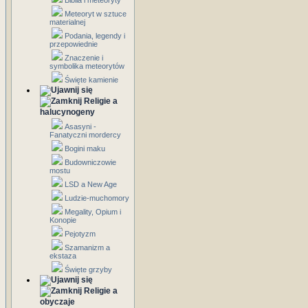
Biblia i meteoryty
Meteoryt w sztuce
materialnej
Podania, legendy i
przepowiednie
Znaczenie i
symbolika meteorytów
Święte kamienie
Religie a
halucynogeny
Asasyni -
Fanatyczni mordercy
Bogini maku
Budowniczowie
mostu
LSD a New Age
Ludzie-muchomory
Megality, Opium i
Konopie
Pejotyzm
Szamanizm a
ekstaza
Święte grzyby
Religie a
obyczaje