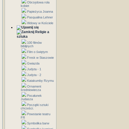
Obrzędowa rola
kobiet
Papieżyca Joanna
Pasqualina Lehner
Wdowy w Kościele
Religie a
sztuka
100 filmów
biblijnych
Film o świętym
Fresk w Staszowie
Gwiazda
Judyta - 1
Judyta - 2
Katakumby Rzymu
Ornament
średniowiecza
Pocałunek
Judasza
Początki sztuki
chrześci.
Powstanie teatru
FR
Symbolika barw