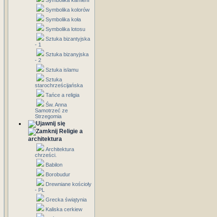
Symbolika kamieni
Symbolika kolorów
Symbolika koła
Symbolika lotosu
Sztuka bizantyjska
- 1
Sztuka bizanyjska
- 2
Sztuka islamu
Sztuka
starochrześcijańska
Tańce a religia
Św. Anna
Samotrzeć ze
Strzegomia
Religie a
architektura
Architektura
chrześci.
Babilon
Borobudur
Drewniane kościoły
- PL
Grecka świątynia
Kaliska cerkiew