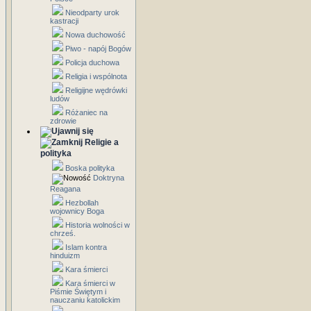
Nieodparty urok
kastracji
Nowa duchowość
Piwo - napój Bogów
Policja duchowa
Religia i wspólnota
Religijne wędrówki
ludów
Różaniec na
zdrowie
Religie a
polityka
Boska polityka
Doktryna
Reagana
Hezbollah
wojownicy Boga
Historia wolności w
chrześ.
Islam kontra
hinduizm
Kara śmierci
Kara śmierci w
Piśmie Świętym i
nauczaniu katolickim