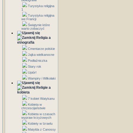
bibliografia
Turystyka religijna
1
Turystyka religijna
we Francji
Świątynie które
warto zobaczyć
Religia a
etnografia
Cmentarze polskie
Jajka wielkanocne
Podłaźniczka
Stary rok
Upiór!
Wampiry i Wilkołaki
Religie a
kobieta
7 kobiet Watykanu
Kobieta w
chrzescijaństwie
Kobieta w czasach
wypraw krzyżowych
Kobiety w Izraelu
Matylda z Canossy