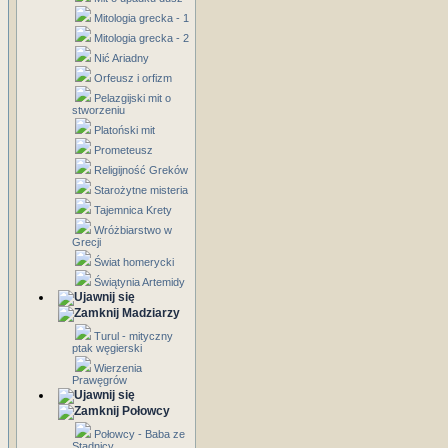
Mitologia grecka - 1
Mitologia grecka - 2
Nić Ariadny
Orfeusz i orfizm
Pelazgijski mit o
stworzeniu
Platoński mit
Prometeusz
Religijność Greków
Starożytne misteria
Tajemnica Krety
Wróżbiarstwo w
Grecji
Świat homerycki
Świątynia Artemidy
Madziarzy
Turul - mityczny
ptak węgierski
Wierzenia
Prawęgrów
Połowcy
Połowcy - Baba ze
Stadnicy