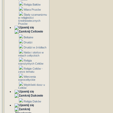
Religia Bałtów
Wiara Prusów
Ślady szamanizmu
w religijności
średniowiecznych
Prusów
Celtowie
Beltaine
Druidzi
Druidzi w źródłach
Niebo i słońce w
mitach celtyckich
Religia
starożytnych Celtów
Religie Celtów -
zarys tematu
Wierzenia
staroceltyckie
Wędrówki dusz u
Celtów
Dakowie
Religia Daków