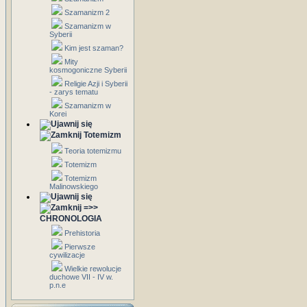
Szamanizm 2
Szamanizm w
Syberii
Kim jest szaman?
Mity
kosmogoniczne Syberii
Religie Azji i Syberii
- zarys tematu
Szamanizm w
Korei
Totemizm
Teoria totemizmu
Totemizm
Totemizm
Malinowskiego
=>>
CHRONOLOGIA
Prehistoria
Pierwsze
cywilizacje
Wielkie rewolucje
duchowe VII - IV w.
p.n.e