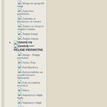
Wstęp do geografii
religii
Zatyczka
panieńska
Zaświaty w
literaturze i w sztuce
Śmierć w różnych
religiach świata
Święte księgi
Święte miasta
=>>
RELIGIE PIERWOTNE
Wstęp - Religie
pierwotne
Huna i Roa
Kult Macierzy
Kult przodków we
współczesnym
Wietnamie
Kult szczątków
kostnych
Mana
Najstarsze religie
Malty
Najstasze religie