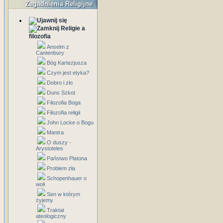
Zagadnienia Religijne
Religie a
filozofia
Anselm z
Cantenbury
Bóg Kartezjusza
Czym jest etyka?
Dobro i zlo
Duns Szkot
Filozofia Boga
Filozofia religii
John Locke o Bogu
Mantra
O duszy -
Arystoteles
Państwo Platona
Problem zła
Schopenhauer o
woli
Sen w którym
żyjemy
Traktat
ateologiczny