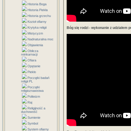
Historia Boga
Historia Piekła
Historia grzechu
Kozioł ofiarny
Krytyka religii
Bóg się rodzi - wykonanie z udziałem p
Mistycyzm
Nadnaturalna moc
Objawienia
Oblicza
reinkarnacji
Ofiara
Opętanie
Piekło
Początki badań
religii PL
Początki
religioznawstwa
Politeizm
Raj
Religijność a
duchowość
Sumienie
Symbol
System ofiarny