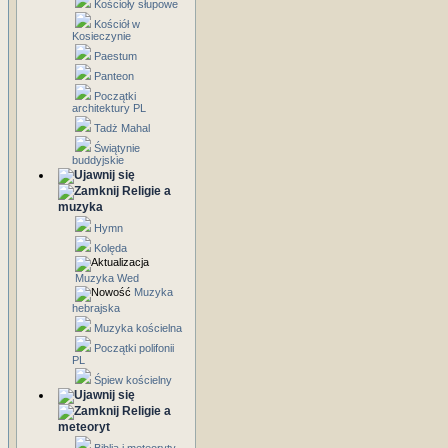
Kościoły słupowe
Kościół w
Kosieczynie
Paestum
Panteon
Początki
architektury PL
Tadż Mahal
Świątynie
buddyjskie
Religie a
muzyka
Hymn
Kolęda
Muzyka Wed
Muzyka
hebrajska
Muzyka kościelna
Początki polifonii
PL
Śpiew kościelny
Religie a
meteoryt