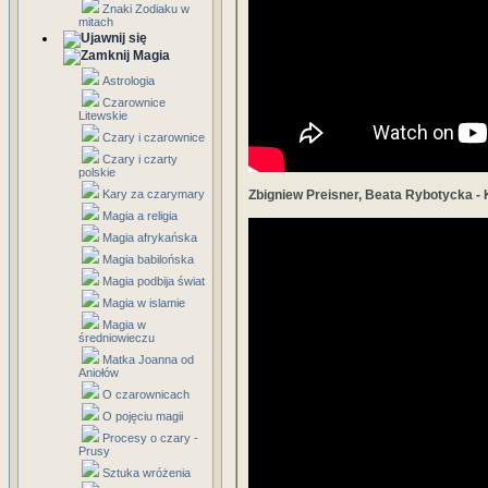
Znaki Zodiaku w
mitach
Magia
Astrologia
Czarownice
Litewskie
Czary i czarownice
Czary i czarty
polskie
Kary za czarymary
Zbigniew Preisner, Beata Rybotycka -
Magia a religia
Magia afrykańska
Magia babilońska
Magia podbija świat
Magia w islamie
Magia w
średniowieczu
Matka Joanna od
Aniołów
O czarownicach
O pojęciu magii
Procesy o czary -
Prusy
Sztuka wróżenia