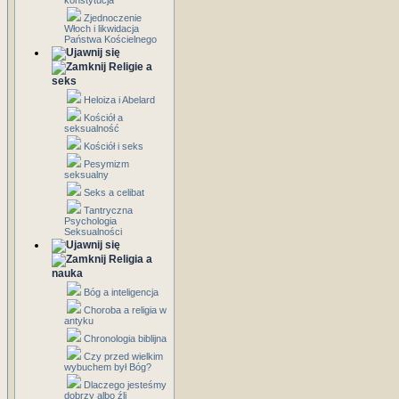
konstytucja
Zjednoczenie
Włoch i likwidacja
Państwa Kościelnego
Religie a
seks
Heloiza i Abelard
Kościół a
seksualność
Kościół i seks
Pesymizm
seksualny
Seks a celibat
Tantryczna
Psychologia
Seksualności
Religia a
nauka
Bóg a inteligencja
Choroba a religia w
antyku
Chronologia biblijna
Czy przed wielkim
wybuchem był Bóg?
Dlaczego jesteśmy
dobrzy albo źli