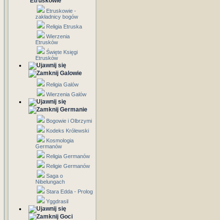
Etruskowie
Etruskowie -
zakładnicy bogów
Religia Etruska
Wierzenia
Etrusków
Święte Księgi
Etrusków
Galowie
Religia Galów
Wierzenia Galów
Germanie
Bogowie i Olbrzymi
Kodeks Królewski
Kosmologia
Germanów
Religia Germanów
Religie Germanów
Saga o
Nibelungach
Stara Edda - Prolog
Yggdrasil
Goci