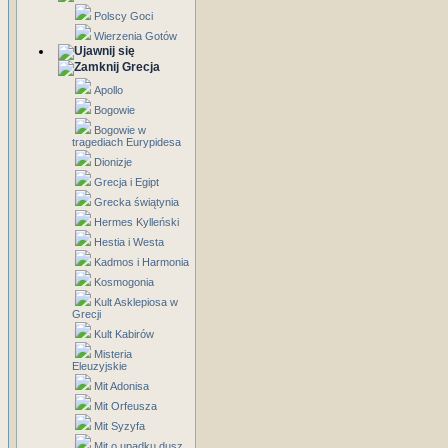
Polscy Goci
Wierzenia Gotów
Grecja
Apollo
Bogowie
Bogowie w
tragediach Eurypidesa
Dionizje
Grecja i Egipt
Grecka świątynia
Hermes Kylleński
Hestia i Westa
Kadmos i Harmonia
Kosmogonia
Kult Asklepiosa w
Grecji
Kult Kabirów
Misteria
Eleuzyjskie
Mit Adonisa
Mit Orfeusza
Mit Syzyfa
Mit o upadku dusz