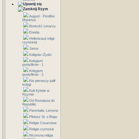
Rzym
August - Pontifex
Maximus
Boskość cesarzy
Eneida
Hellenizacji religii
rzymskiej
Janus
Kaligula i Żydzi
Kolegium
pontyfików - 1
Kolegium
pontyfików - 2
Kto pierwszy palił
księgi
Kult Kybele w
Rzymie
Od Romulusa do
Republiki
Parentalia, Lemuria
Pliniusz St. o Bogu
Religie Cesarstwa
Religie rzymskie
Wczesna religia