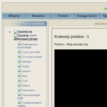
Witamy
Nowości
Forum
Księga Gości
Na
Religioznawstwo
MUZYKA I
==>>
Kolendy polskie - 1
WPROWADZENIE
Perfect - Bóg narodzi się
Podstawowa
terminologia
Czym jest kult?
Co to jest rytuał?
Absolut
Anioły
Ateizm
Bóg
Cud
Deizm
Demonizm
Fenomenologia
religii
Fundamentalizm
religijny