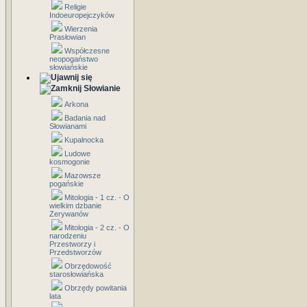
Religie
Indoeuropejczyków
Wierzenia
Prasłowian
Współczesne
neopogaństwo
słowiańskie
Słowianie
Arkona
Badania nad
Słowianami
Kupalnocka
Ludowe
kosmogonie
Mazowsze
pogańskie
Mitologia - 1 cz. - O
wielkim dzbanie
Zerywanów
Mitologia - 2 cz. - O
narodzeniu
Przestworzy i
Przedstworzów
Obrzędowość
starosłowiańska
Obrzędy powitania
lata