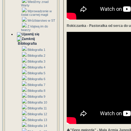
Wiedźmy znad
Warty
Wprowadzenie w
świat czarnej magii
Wróżbiarstwo w ST
Rokiczanka - Pastorałka od serca do uc
Z klątwą im do
twarzy
Bibliografia
Bibliografia 1
Bibliografia 2
Bibliografia 3
Bibliografia 4
Bibliografia 5
Bibliografia 6
Bibliografia 7
Bibliografia 8
Bibliografia 9
Bibliografia 10
Bibliografia 11
Bibliografia 12
Bibliografia 13
Bibliografia 14
🎄"Gore gwiozda" - Mała Armia Janos