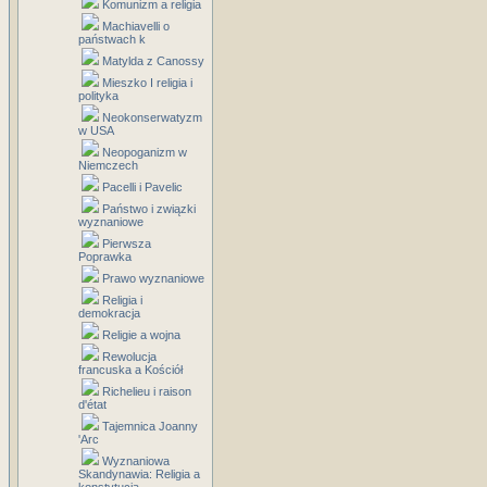
Komunizm a religia
Machiavelli o
państwach k
Matylda z Canossy
Mieszko I religia i
polityka
Neokonserwatyzm
w USA
Neopoganizm w
Niemczech
Pacelli i Pavelic
Państwo i związki
wyznaniowe
Pierwsza
Poprawka
Prawo wyznaniowe
Religia i
demokracja
Religie a wojna
Rewolucja
francuska a Kościół
Richelieu i raison
d'état
Tajemnica Joanny
'Arc
Wyznaniowa
Skandynawia: Religia a