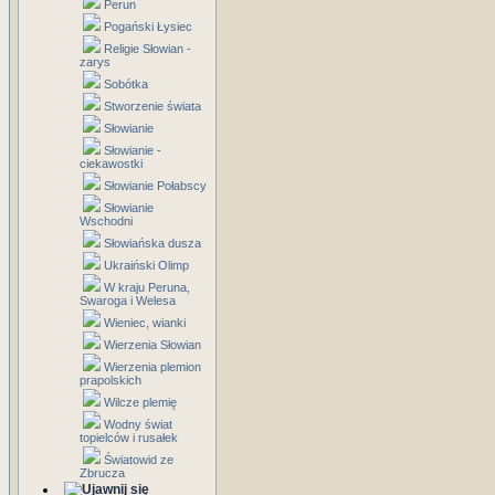
Perun
Pogański Łysiec
Religie Słowian -
zarys
Sobótka
Stworzenie świata
Słowianie
Słowianie -
ciekawostki
Słowianie Połabscy
Słowianie
Wschodni
Słowiańska dusza
Ukraiński Olimp
W kraju Peruna,
Swaroga i Welesa
Wieniec, wianki
Wierzenia Słowian
Wierzenia plemion
prapolskich
Wilcze plemię
Wodny świat
topielców i rusałek
Światowid ze
Zbrucza