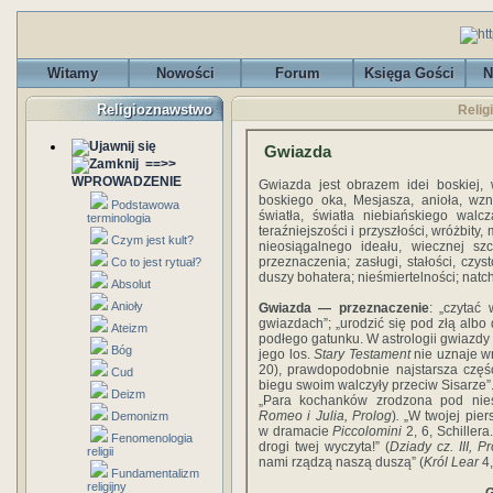
Witamy
Nowości
Forum
Księga Gości
N
Religioznawstwo
Relig
Gwiazda
==>>
WPROWADZENIE
Gwiazda jest obrazem idei boskiej, 
boskiego oka, Mesjasza, anioła, wzni
Podstawowa
światła, światła niebiańskiego wal
terminologia
teraźniejszości i przyszłości, wróżbit
Czym jest kult?
nieosiągalnego ideału, wiecznej szcz
przeznaczenia; zasługi, stałości, czys
Co to jest rytuał?
duszy bohatera; nieśmiertelności; natch
Absolut
Anioły
Gwiazda — przeznaczenie
: „czytać
gwiazdach”; „urodzić się pod złą albo
Ateizm
podłego gatunku. W astrologii gwiazdy 
Bóg
jego los.
Stary Testament
nie uznaje w
20), prawdopodobnie najstarsza część
Cud
biegu swoim walczyły przeciw Sisarze”
Deizm
„Para kochanków zrodzona pod niesz
Romeo i Julia, Prolog
)
.
„W twojej pier
Demonizm
w dramacie
Piccolomini
2, 6, Schiller
Fenomenologia
drogi twej wyczyta!” (
Dziady cz.
III, P
religii
nami rządzą naszą duszą” (
Król Lear
4,
Fundamentalizm
religijny