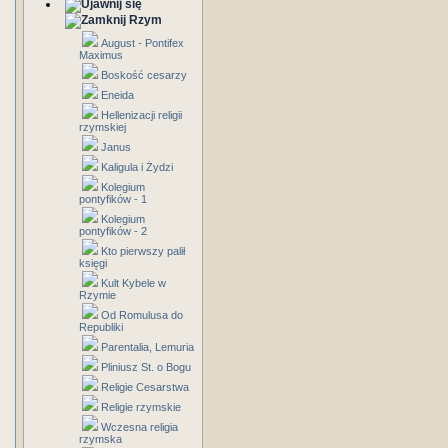
Rzym
August - Pontifex
Maximus
Boskość cesarzy
Eneida
Hellenizacji religii
rzymskiej
Janus
Kaligula i Żydzi
Kolegium
pontyfików - 1
Kolegium
pontyfików - 2
Kto pierwszy palił
księgi
Kult Kybele w
Rzymie
Od Romulusa do
Republiki
Parentalia, Lemuria
Pliniusz St. o Bogu
Religie Cesarstwa
Religie rzymskie
Wczesna religia
rzymska