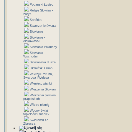
Pogański Łysiec
Religie Słowian -
zarys
Sobótka
Stworzenie świata
Słowianie
Słowianie -
ciekawostki
Słowianie Połabscy
Słowianie
Wschodni
Słowiańska dusza
Ukraiński Olimp
W kraju Peruna,
Swaroga i Welesa
Wieniec, wianki
Wierzenia Słowian
Wierzenia plemion
prapolskich
Wilcze plemię
Wodny świat
topielców i rusałek
Światowid ze
Zbrucza