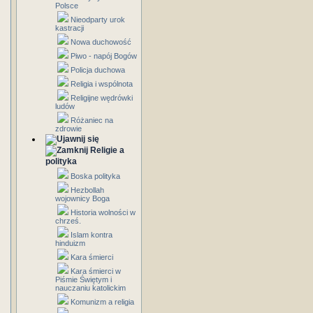
Polsce
Nieodparty urok
kastracji
Nowa duchowość
Piwo - napój Bogów
Policja duchowa
Religia i wspólnota
Religijne wędrówki
ludów
Różaniec na
zdrowie
Religie a
polityka
Boska polityka
Hezbollah
wojownicy Boga
Historia wolności w
chrześ.
Islam kontra
hinduizm
Kara śmierci
Kara śmierci w
Piśmie Świętym i
nauczaniu katolickim
Komunizm a religia