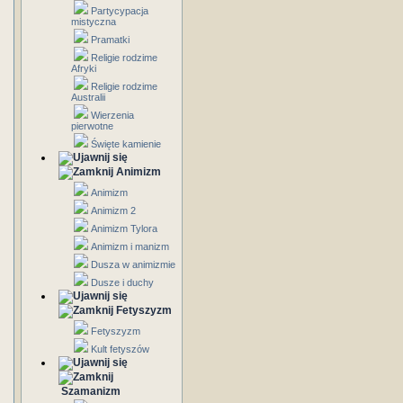
Partycypacja
mistyczna
Pramatki
Religie rodzime
Afryki
Religie rodzime
Australii
Wierzenia
pierwotne
Święte kamienie
Animizm
Animizm
Animizm 2
Animizm Tylora
Animizm i manizm
Dusza w animizmie
Dusze i duchy
Fetyszyzm
Fetyszyzm
Kult fetyszów
Szamanizm