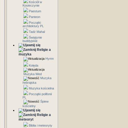
Kościół w
Kosieczynie
Paestum
Panteon
Początki
architektury PL
Tadż Mahal
Świątynie
buddyjskie
Religie a
muzyka
Hymn
Kolęda
Muzyka Wed
Muzyka
hebrajska
Muzyka kościelna
Początki polifonii
PL
Śpiew
kościelny
Religie a
meteoryt
Biblia i meteoryty