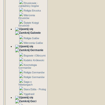
Etruskowie -
zakładnicy bogów
Religia Etruska
Wierzenia
Etrusków
Święte Księgi
Etrusków
Galowie
Religia Galów
Wierzenia Galów
Germanie
Bogowie i Olbrzymi
Kodeks Królewski
Kosmologia
Germanów
Religia Germanów
Religie Germanów
Saga o
Nibelungach
Stara Edda - Prolog
Yggdrasil
Goci