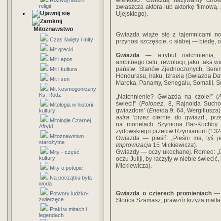
wielkości. Gwiazdą nazywamy człow
Rozwój historii
religii
zwłaszcza aktora lub aktorkę filmową.
Ujejskiego).
Mitoznawstwo
Gwiazda wiąże się z tajemnicami no
Czas święty i mity
przynosi szczęście, o słabej — biedę,
Mit grecki
Gwiazda
— atrybut natchnienia, w
Mit i epos
ambitnego celu, rewolucji, jako taka wi
państw: Stanów Zjednoczonych, Beninu
Mit i kultura
Hondurasu, Iraku, Izraela (Gwiazda Dawi
Mit i sen
Maroka, Panamy, Senegalu, Somalii, Su
Mit kosmogoniczny
Ks. Rodz.
„Natchnienie? Gwiazda na czole!” (
świeci!” (
Polonez
, 8, Rajnolda Sucho
Mitologia w historii
gwiazdom’ (
Enei
da 9, 64, Wergiliusza)
kultury
astra
‘przez ciernie do gwiazd’, prz
Mitologie Czarnej
na monetach Szymona Bar-Kochby (h
Afryki
żydowskiego przeciw Rzymianom (132–
Mitoznawstwo
Gwiazda — pieśń: „Pieśni ma, tyś je
starożytne
Improwizacja
15 Mickiewicza).
Gwiazdy — oczy ukochanej. Romeo: „D
Mity - część
kultury
oczu Juliji, by raczyły w niebie świecić
Mickiewicza).
Mity o potopie
Na początku była
woda
Gwiazda o czterech promieniach
— 
Potwory ludzko-
zwierzęce
Słońca Szamasz; prawzór krzyża malta
Ptaki w mitach i
legendach