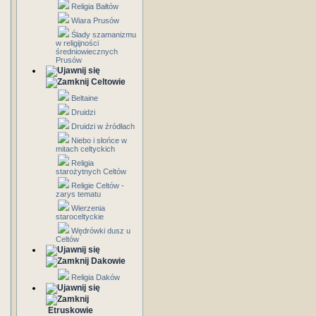
Religia Bałtów
Wiara Prusów
Ślady szamanizmu
w religijności
średniowiecznych
Prusów
Celtowie
Beltaine
Druidzi
Druidzi w źródłach
Niebo i słońce w
mitach celtyckich
Religia
starożytnych Celtów
Religie Celtów -
zarys tematu
Wierzenia
staroceltyckie
Wędrówki dusz u
Celtów
Dakowie
Religia Daków
Etruskowie