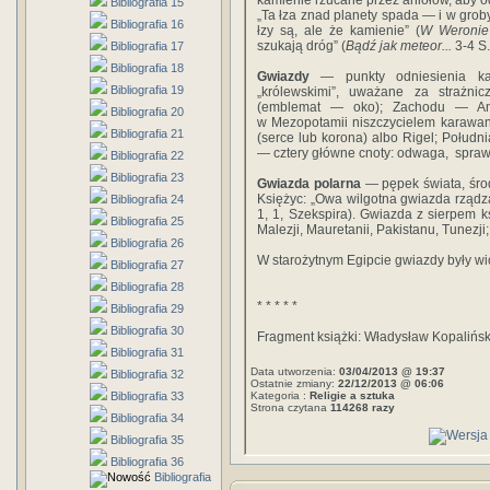
kamienie rzucane przez aniołów, aby o
Bibliografia 15
„Ta łza znad planety spada — i w groby
Bibliografia 16
łzy są, ale że kamienie” (
W Weronie
szukają dróg” (
Bądź jak meteor...
3-4 S.
Bibliografia 17
Bibliografia 18
Gwiazdy
— punkty odniesienia ka
Bibliografia 19
„królewskimi”, uważane za strażni
(emblemat — oko); Zachodu — Anta
Bibliografia 20
w Mezopotamii niszczycielem karawan
Bibliografia 21
(serce lub korona) albo Rigel; Połudn
— cztery główne cnoty: odwaga, spra
Bibliografia 22
Bibliografia 23
Gwiazda polarna
— pępek świata, śro
Księżyc: „Owa wilgotna gwiazda rządz
Bibliografia 24
1, 1, Szekspira). Gwiazda z sierpem k
Bibliografia 25
Malezji, Mauretanii, Pakistanu, Tunezj
Bibliografia 26
W starożytnym Egipcie gwiazdy były wi
Bibliografia 27
Bibliografia 28
* * * * *
Bibliografia 29
Bibliografia 30
Fragment książki: Władysław Kopalińsk
Bibliografia 31
Data utworzenia:
03/04/2013 @ 19:37
Bibliografia 32
Ostatnie zmiany:
22/12/2013 @ 06:06
Bibliografia 33
Kategoria :
Religie a sztuka
Strona czytana
114268 razy
Bibliografia 34
Bibliografia 35
Bibliografia 36
Bibliografia