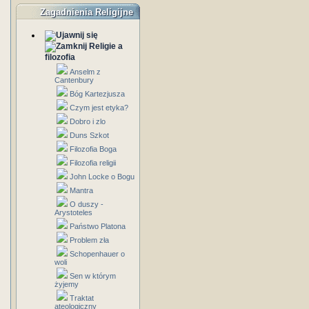
Zagadnienia Religijne
Religie a
filozofia
Anselm z
Cantenbury
Bóg Kartezjusza
Czym jest etyka?
Dobro i zlo
Duns Szkot
Filozofia Boga
Filozofia religii
John Locke o Bogu
Mantra
O duszy -
Arystoteles
Państwo Platona
Problem zła
Schopenhauer o
woli
Sen w którym
żyjemy
Traktat
ateologiczny