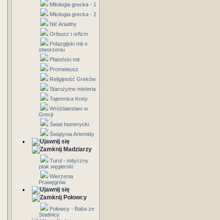
Mitologia grecka - 1
Mitologia grecka - 2
Nić Ariadny
Orfeusz i orfizm
Pelazgijski mit o
stworzeniu
Platoński mit
Prometeusz
Religijność Greków
Starożytne misteria
Tajemnica Krety
Wróżbiarstwo w
Grecji
Świat homerycki
Świątynia Artemidy
Madziarzy
Turul - mityczny
ptak węgierski
Wierzenia
Prawęgrów
Połowcy
Połowcy - Baba ze
Stadnicy