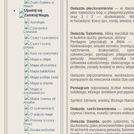
Znaki Zodiaku w
mitach
Gwiazda pięcioramienna
— w staroż
jako najwyższy bóg; u pitagorejczyków 
Magia
oraz 3 i 2 — doskonałość, Wsze
w heraldyce: trzeci syn, cnota, wiedza,
Astrologia
Czarownice
Litewskie
Gwiazda Salomona
, którą wyciskał n
w butelce duchy, geniusze, dżinny.
Czary i czarownice
Pentagon (pięciokąt), w Biblii —
Czary i czarty
Niebieskiego; amulet zdrowia, broniąc
polskie
natchnienie, doskonałość, sy
Kary za czarymary
człowieczego; pentagram pitagorejsk
gwiazdy masońskiej, ośrodka mi
Magia a religia
człowieka odrodzonego, świecącego w
Magia afrykańska
profanów, zasady boskiej w sercu wta
Magia babilońska
Gwiazda pięcioramienna wyobrażona
Magia podbija świat
kompasem do mierzenia nieba (lub cyr
Magia w islamie
Pentagram
odpowiada liczbie niewymie
Magia w
ludzkiego, którego środkiem jest pępek
średniowieczu
Matka Joanna od
Symbol zdrowia, wiedzy, Bożego Narod
Aniołów
O czarownicach
Gwiazda sześcioramienna
— związek
czynna i bierna, rozwój i proces wstec
O pojęciu magii
Procesy o czary -
Gwiazda Dawida
, godło judaizmu, h
Prusy
duchowość (jako przeciwieństwo gwia
W alchemii nazywana gwiazdą Salomona,
Sztuka wróżenia