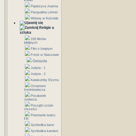
kobiet
Papieżyca Joanna
Pasqualina Lehner
Wdowy w Kościele
Religie a
sztuka
100 filmów
biblijnych
Film o świętym
Fresk w Staszowie
Gwiazda
Judyta - 1
Judyta - 2
Katakumby Rzymu
Ornament
średniowiecza
Pocałunek
Judasza
Początki sztuki
chrześci.
Powstanie teatru
FR
Symbolika barw
Symbolika kamieni