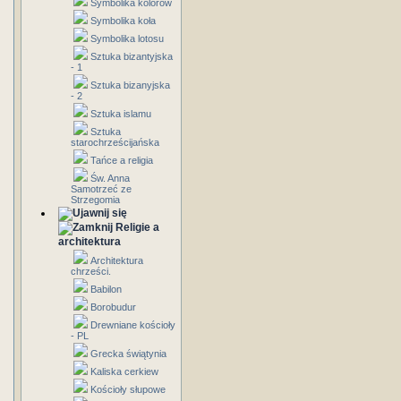
Symbolika kolorów
Symbolika koła
Symbolika lotosu
Sztuka bizantyjska
- 1
Sztuka bizanyjska
- 2
Sztuka islamu
Sztuka
starochrześcijańska
Tańce a religia
Św. Anna
Samotrzeć ze
Strzegomia
Religie a
architektura
Architektura
chrześci.
Babilon
Borobudur
Drewniane kościoły
- PL
Grecka świątynia
Kaliska cerkiew
Kościoły słupowe