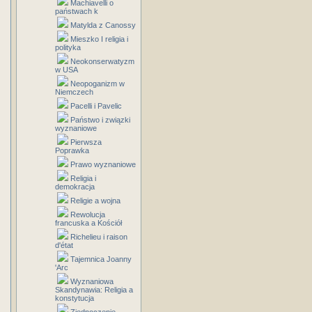
Machiavelli o
państwach k
Matylda z Canossy
Mieszko I religia i
polityka
Neokonserwatyzm
w USA
Neopoganizm w
Niemczech
Pacelli i Pavelic
Państwo i związki
wyznaniowe
Pierwsza
Poprawka
Prawo wyznaniowe
Religia i
demokracja
Religie a wojna
Rewolucja
francuska a Kościół
Richelieu i raison
d'état
Tajemnica Joanny
'Arc
Wyznaniowa
Skandynawia: Religia a
konstytucja