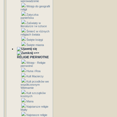
wprowadzenie
Wstęp do geografii
religii
Zatyczka
panieńska
Zaświaty w
literaturze i w sztuce
Śmierć w różnych
religiach świata
Święte księgi
Święte miasta
=>>
RELIGIE PIERWOTNE
Wstęp - Religie
pierwotne
Huna i Roa
Kult Macierzy
Kult przodków we
współczesnym
Wietnamie
Kult szczątków
kostnych
Mana
Najstarsze religie
Malty
Najstasze religie