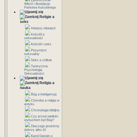
Zjednoczenie
Włoch i likwidacja
Państwa Kościelnego
Religie a
seks
Heloiza i Abelard
Kościół a
seksualność
Kościół i seks
Pesymizm
seksualny
Seks a celibat
Tantryczna
Psychologia
Seksualności
Religia a
nauka
Bóg a inteligencja
Choroba a religia w
antyku
Chronologia biblijna
Czy przed wielkim
wybuchem był Bóg?
Dlaczego jesteśmy
dobrzy albo źli
Karol Darwin o