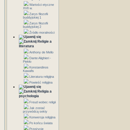
Wartości etyczne
XVII w.
Zarys filozofii
buddyjskiej 1
Zarys filozofii
buddyjskiej 2
Źródło moralności
Religie a
literatura
Anthony de Mello
Dante Alighieri -
Piekło
Konstandinos
Kawafis
Literatura religijna
Powieść religijna
Religia a
psychologia
Freud wobec religii
Jak zostać
przywódcą sekty
Konwersja religijna
Po końcu świata
Przeżycie