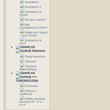
Szamanizm
Szamanizm 2
Szamanizm w
Syberii
Kim jest szaman?
Mity
kosmogoniczne Syberii
Religie Azji i Syberii
- zarys tematu
Szamanizm w
Korei
Totemizm
Teoria totemizmu
Totemizm
Totemizm
Malinowskiego
=>>
CHRONOLOGIA
Prehistoria
Pierwsze
cywilizacje
Wielkie rewolucje
duchowe VII - IV w.
p.n.e