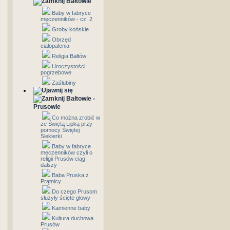
Bałtowie
Baby w fabryce
męczenników - cz. 2
Groby końskie
Obrzęd
ciałopalenia
Religia Bałtów
Uroczystości
pogrzebowe
Zaślubiny
Bałtowie -
Prusowie
Co można zrobić w
ze Świętą Lipką przy
pomocy Świętej
Siekierki
Baby w fabryce
męczenników czyli o
religii Prusów ciąg
dalszy
Baba Pruska z
Prątnicy
Do czego Prusom
służyły ścięte głowy
Kamienne baby
Kultura duchowa
Prusów