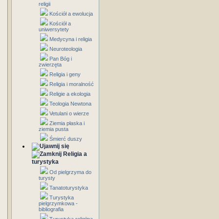
religii
Kościół a ewolucja
Kościół a
uniwersytety
Medycyna i religia
Neuroteologia
Pan Bóg i
zwierzęta
Religia i geny
Religia i moralność
Religie a ekologia
Teologia Newtona
Vetulani o wierze
Ziemia płaska i
ziemia pusta
Śmierć duszy
Religia a
turystyka
Od pielgrzyma do
turysty
Tanatoturystyka
Turystyka
pielgrzymkowa -
bibliografia