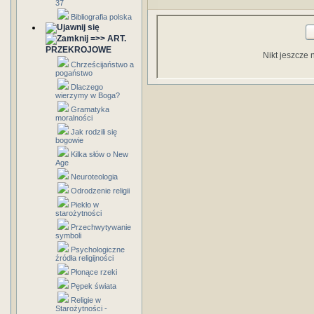
37
Bibliografia polska
=>> ART.
PRZEKROJOWE
Nikt jeszcze 
Chrześcijaństwo a
pogaństwo
Dlaczego
wierzymy w Boga?
Gramatyka
moralności
Jak rodzili się
bogowie
Kilka słów o New
Age
Neuroteologia
Odrodzenie religii
Piekło w
starożytności
Przechwytywanie
symboli
Psychologiczne
źródła religijności
Płonące rzeki
Pępek świata
Religie w
Starożytności -