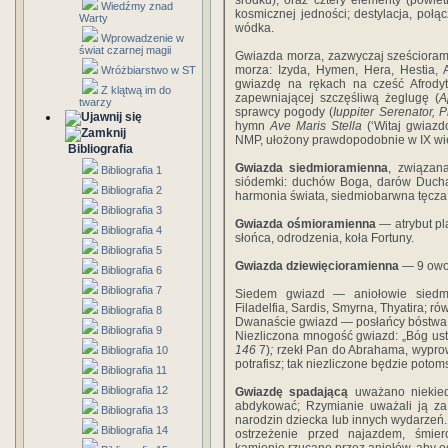
środku), oraz cztery elementy (powie
Wiedźmy znad
kosmicznej jedności; destylacja, połą
Warty
wódka.
Wprowadzenie w
świat czarnej magii
Gwiazda morza, zazwyczaj sześcioram
morza: Izyda, Hymen, Hera, Hestia, Afr
Wróżbiarstwo w ST
gwiazdę na rękach na cześć Afrodyt
Z klątwą im do
zapewniającej szczęśliwą żeglugę (
A
twarzy
sprawcy pogody (
Iuppiter Serenator, P
hymn
Ave Maris Stella
(‘Witaj gwiazd
NMP, ułożony prawdopodobnie w IX wi
Bibliografia
Gwiazda siedmioramienna
, związan
Bibliografia 1
siódemki: duchów Boga, darów Ducha Św
Bibliografia 2
harmonia świata, siedmiobarwna tęcza,
Bibliografia 3
Gwiazda ośmioramienna
— atrybut pl
Bibliografia 4
słońca, odrodzenia, koła Fortuny.
Bibliografia 5
Gwiazda dziewięcioramienna
— 9 owo
Bibliografia 6
Bibliografia 7
Siedem gwiazd — aniołowie siedmi
Filadelfia, Sardis, Smyrna, Thyatira; r
Bibliografia 8
Dwanaście gwiazd — posłańcy bóstwa; Z
Bibliografia 9
Niezliczona mnogość gwiazd: „Bóg ustal
146
7)
;
rzekł Pan do Abrahama, wypro
Bibliografia 10
potrafisz; tak niezliczone będzie potom
Bibliografia 11
Bibliografia 12
Gwiazdę spadającą
uważano niekiedy
abdykować; Rzymianie uważali ją za
Bibliografia 13
narodzin dziecka lub innych wydarzeń.
Bibliografia 14
ostrzeżenie przed najazdem, śmier