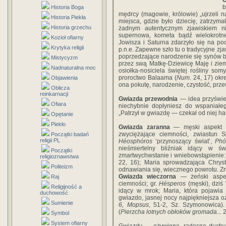
b
Historia Boga
mędrcy (magowie, królowie) „ujrzeli
Historia Piekła
miejsca, gdzie było dziecię, zatrzyma
Historia grzechu
żadnym autentycznym zjawiskiem n
supernowa, kometa bądź wielokrotne
Kozioł ofiarny
Jowisza i Saturna zdarzyło się na poc
Krytyka religii
p.n.e. Zapewne szło tu o tradycyjne zj
poprzedzające narodzenie się synów bo
Mistycyzm
przez swą Matkę-Dziewicę Maję i ziems
Nadnaturalna moc
osiołka-nosiciela świętej rośliny s
proroctwo Balaama (
Num.
24, 17) okr
Objawienia
ona pokutę, narodzenie, czystość, prz
Oblicza
reinkarnacji
Gwiazda przewodnia
— idea przyświec
Ofiara
niechybnie dopłyniesz do wspaniałeg
„Patrzył w gwiazdę — czekał od niej has
Opętanie
Piekło
Gwiazda zaranna
— męski aspekt Wi
zwyciężające ciemności, zwiastun S
Początki badań
religii PL
Héosphóros
‘przynoszący świat’,
Phó
nieśmiertelny bliźniak idący w ś
Początki
zmartwychwstanie i wniebowstąpienie: „
religioznawstwa
22, 16); Maria sprowadzająca Chrys
Politeizm
odnawiania się, wiecznego powrotu. Zn
Gwiazda wieczorna
— żeński aspek
Raj
ciemności; gr.
Hésperos
(męski), dziś
Religijność a
idący w mrok; Maria, która pojawia 
duchowość
gwiazdo, jasnej nocy najpiękniejsza o
Sumienie
6, Mopsus
, 51-2, Sz. Szymonowica).
(
Pierzcha lotnych obłoków gromada...
2
Symbol
System ofiarny