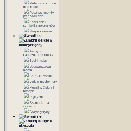
Meteoryt w sztuce
materialnej
Podania, legendy i
przepowiednie
Znaczenie i
symbolika meteorytów
Święte kamienie
Religie a
halucynogeny
Asasyni -
Fanatyczni mordercy
Bogini maku
Budowniczowie
mostu
LSD a New Age
Ludzie-muchomory
Megality, Opium i
Konopie
Pejotyzm
Szamanizm a
ekstaza
Święte grzyby
Religie a
obyczaje