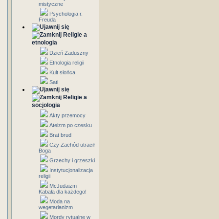
mistyczne
Psychologia r.
Freuda
Religie a
etnologia
Dzień Zaduszny
Etnologia religii
Kult słońca
Sati
Religie a
socjologia
Akty przemocy
Ateizm po czesku
Brat brud
Czy Zachód utracił
Boga
Grzechy i grzeszki
Instytucjonalizacja
religii
McJudaizm -
Kabała dla każdego!
Moda na
wegetarianizm
Mordy rytualne w