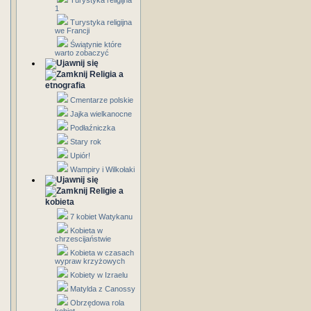
Turystyka religijna
1
Turystyka religijna
we Francji
Świątynie które
warto zobaczyć
Religia a
etnografia
Cmentarze polskie
Jajka wielkanocne
Podłaźniczka
Stary rok
Upiór!
Wampiry i Wilkołaki
Religie a
kobieta
7 kobiet Watykanu
Kobieta w
chrzescijaństwie
Kobieta w czasach
wypraw krzyżowych
Kobiety w Izraelu
Matylda z Canossy
Obrzędowa rola