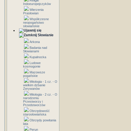
Religie
Indoeuropejczyków
Wierzenia
Prasłowian
Współczesne
neopogaństwo
słowiańskie
Słowianie
Arkona
Badania nad
Słowianami
Kupalnocka
Ludowe
kosmogonie
Mazowsze
pogańskie
Mitologia - 1 cz. - O
wielkim dzbanie
Zerywanów
Mitologia - 2 cz. - O
narodzeniu
Przestworzy i
Przedstworzów
Obrzędowość
starosłowiańska
Obrzędy powitania
lata
Perun