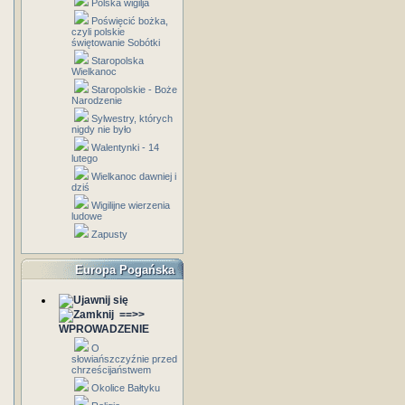
Polska wigilja
Poświęcić bożka,
czyli polskie
świętowanie Sobótki
Staropolska
Wielkanoc
Staropolskie - Boże
Narodzenie
Sylwestry, których
nigdy nie było
Walentynki - 14
lutego
Wielkanoc dawniej i
dziś
Wigilijne wierzenia
ludowe
Zapusty
Europa Pogańska
==>>
WPROWADZENIE
O
słowiańszczyźnie przed
chrześcijaństwem
Okolice Bałtyku