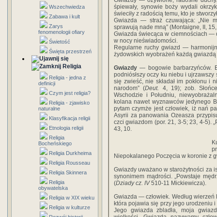
Gwiazdy — ożywione, radosne duchy
śpiewały, synowie boży wydali okrzyk
Wszechwiedza
świeciły z radością temu, kto je stworzył
Zabawa i kult
Gwiazda — straż czuwająca: „Nie ma
Zarys
sprawują nade mną” (Montaigne, II, 15, t
fenomenologii ofiary
Gwiazda świecąca w ciemnościach — du
w nocy nieświadomości.
Świetość
Regularne ruchy gwiazd — harmonijne
Święta przestrzeń
żydowskich wyobrażeń każdą gwiazdą k
Religia
Gwiazdy
— bogowie barbarzyńców. Bó
podniósłszy oczy ku niebu i ujrzawszy s
Religia - jedna z
się zwieść, nie składał im pokłonu i 
definicji
narodom” (
Deut.
4, 19); zob. Słońc
Czym jest religia?
Wschodzie i Południu, niewyobrażal
kolana nawet wyznawców jedynego Bog
Religia - zjawisko
pytam czymże jest człowiek, iż nań pa
naturalne
Asyrii za panowania Ozeasza przypis
Klasyfikacja religii
czci gwiazdom (por. 21, 3-5; 23, 4-5)
Etnologia religii
43, 10.
Religia
K
Bocheńskiego
p
Religia Durkheima
Niepokalanego Poczęcia w koronie z gw
Religia Rousseau
Gwiazdy uważano w starożytności za ist
Religia Skinnera
synonimem mądrości. „Powstaje mędrz
Religia
(
Dziady cz. IV
510-11 Mickiewicza).
obywatelska
Gwiazda — człowiek. Według wierzeń 
Religia w XIX wieku
która pojawia się przy jego urodzeniu 
Religia w kulturze
Jego gwiazda zbladła, moja gwiazd