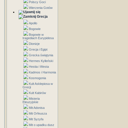
Polscy Goci
Wierzenia Gotów
Grecja
Apollo
Bogowie
Bogowie w
tragediach Eurypidesa
Dionizje
Grecja i Egipt
Grecka świątynia
Hermes Kylleński
Hestia i Westa
Kadmos i Harmonia
Kosmogonia
Kult Asklepiosa w
Grecji
Kult Kabirów
Misteria
Eleuzyjskie
Mit Adonisa
Mit Orfeusza
Mit Syzyfa
Mit o upadku dusz