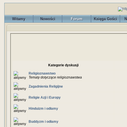
Witamy
Nowości
Forum
Księga Gości
N
Kategorie dyskusji
Religioznawstwo
Tematy dotyczące religioznawstwa
Zagadnienia Religijne
Religie Azji i Europy
Hinduizm i odłamy
Buddyzm i odłamy