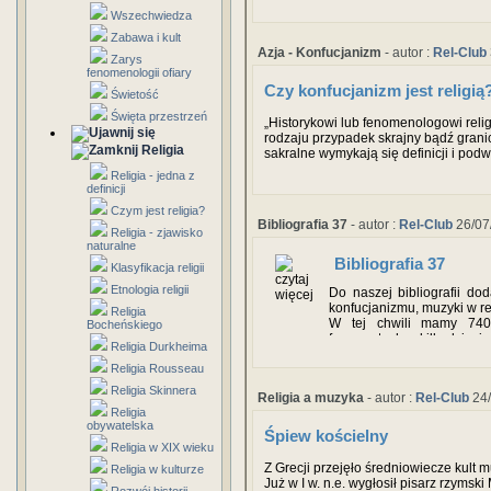
Wszechwiedza
Zabawa i kult
Azja - Konfucjanizm
- autor :
Rel-Club
Zarys
fenomenologii ofiary
Czy konfucjanizm jest religią
Świetość
Święta przestrzeń
„Historykowi lub fenomenologowi relig
rodzaju przypadek skrajny bądź granic
Religia
sakralne wymykają się definicji i po
(Rule, 1986: xiii). Problemem związan
Religia - jedna z
czy konfucjanizm należy uznawać za trad
definicji
cechy charakterystyczne możemy w n
Czym jest religia?
Bibliografia 37
- autor :
Rel-Club
26/07
Religia - zjawisko
naturalne
Bibliografia 37
Klasyfikacja religii
Etnologia religii
Do naszej bibliografii do
konfucjanizmu, muzyki w rel
Religia
W tej chwili mamy 740 
Bocheńskiego
fragmentach a kilkadziesią
Religia Durkheima
W najbliższym czasie doda
Religia Rousseau
Religia Skinnera
Religia a muzyka
- autor :
Rel-Club
24/
Religia
obywatelska
Śpiew kościelny
Religia w XIX wieku
Z Grecji przejęło średniowiecze kult 
Religia w kulturze
Już w I w. n.e. wygłosił pisarz rzymsk