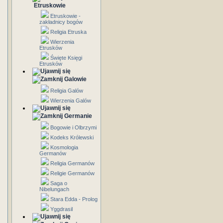
Etruskowie
Etruskowie -
zakładnicy bogów
Religia Etruska
Wierzenia
Etrusków
Święte Księgi
Etrusków
Galowie
Religia Galów
Wierzenia Galów
Germanie
Bogowie i Olbrzymi
Kodeks Królewski
Kosmologia
Germanów
Religia Germanów
Religie Germanów
Saga o
Nibelungach
Stara Edda - Prolog
Yggdrasil