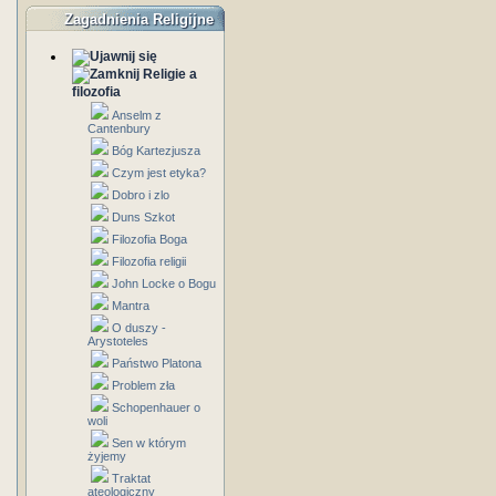
Zagadnienia Religijne
Religie a
filozofia
Anselm z
Cantenbury
Bóg Kartezjusza
Czym jest etyka?
Dobro i zlo
Duns Szkot
Filozofia Boga
Filozofia religii
John Locke o Bogu
Mantra
O duszy -
Arystoteles
Państwo Platona
Problem zła
Schopenhauer o
woli
Sen w którym
żyjemy
Traktat
ateologiczny