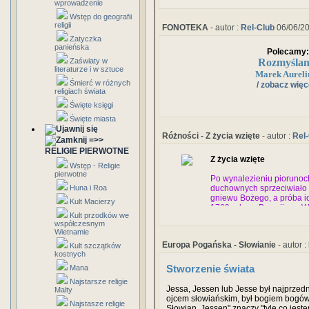
odebrany Komnenom około trzydziestu
wprowadzenie
Miasto przez długi czas prosperował
Wstęp do geografii
światem greckim, Kaukazem a krajami 
religii
FONOTEKA
- autor :
Rel-Club
06/06/2
przemierzanych przez liczne karawan
Zatyczka
panieńska
Polecamy:
Rozmyślan
Zaświaty w
literaturze i w sztuce
Marek Aureli
Śmierć w różnych
/ zobacz więce
religiach świata
Święte księgi
Święte miasta
Różności - Z życia wzięte
- autor :
Rel
=>>
RELIGIE PIERWOTNE
Z życia wzięte
Wstęp - Religie
pierwotne
Po wynalezieniu piorunoc
Huna i Roa
duchownych sprzeciwiało s
gniewu Bożego, a próba i
Kult Macierzy
1769 roku w Brescii, we W
Kult przodków we
którym przechowywano pro
współczesnym
część miasta i zabiła okoł
Wietnamie
Europa Pogańska - Słowianie
- autor :
Kult szczątków
kostnych
Mana
Stworzenie świata
Najstarsze religie
Jessa, Jessen lub Jesse był najprze
Malty
ojcem słowiańskim, był bogiem bogów
Najstasze religie
Słowian, Jessen" znaczy "tyle co jestem