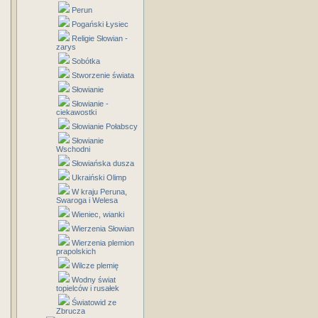
Perun
Pogański Łysiec
Religie Słowian -
zarys
Sobótka
Stworzenie świata
Słowianie
Słowianie -
ciekawostki
Słowianie Połabscy
Słowianie
Wschodni
Słowiańska dusza
Ukraiński Olimp
W kraju Peruna,
Swaroga i Welesa
Wieniec, wianki
Wierzenia Słowian
Wierzenia plemion
prapolskich
Wilcze plemię
Wodny świat
topielców i rusałek
Światowid ze
Zbrucza