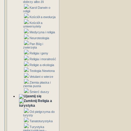
dobrzy albo źli
Karol Darwin o
religii
Kościół a ewolucja
Kościół a
uniwersytety
Medycyna i religia
Neuroteologia
Pan Bóg i
zwierzęta
Religia i geny
Religia i moralność
Religie a ekologia
Teologia Newtona
Vetulani o wierze
Ziemia płaska i
ziemia pusta
Śmierć duszy
Religia a
turystyka
Od pielgrzyma do
turysty
Tanatoturystyka
Turystyka
pielgrzymkowa -