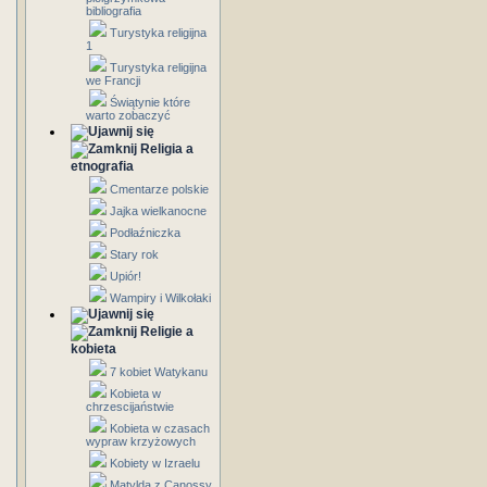
bibliografia
Turystyka religijna
1
Turystyka religijna
we Francji
Świątynie które
warto zobaczyć
Religia a
etnografia
Cmentarze polskie
Jajka wielkanocne
Podłaźniczka
Stary rok
Upiór!
Wampiry i Wilkołaki
Religie a
kobieta
7 kobiet Watykanu
Kobieta w
chrzescijaństwie
Kobieta w czasach
wypraw krzyżowych
Kobiety w Izraelu
Matylda z Canossy