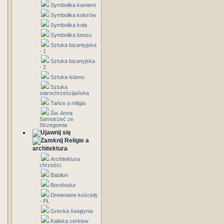
Symbolika kamieni
Symbolika kolorów
Symbolika koła
Symbolika lotosu
Sztuka bizantyjska
- 1
Sztuka bizanyjska
- 2
Sztuka islamu
Sztuka
starochrześcijańska
Tańce a religia
Św. Anna
Samotrzeć ze
Strzegomia
Religie a
architektura
Architektura
chrześci.
Babilon
Borobudur
Drewniane kościoły
- PL
Grecka świątynia
Kaliska cerkiew