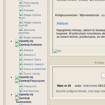
Partycypacja
tedy był istotą, która od wieków na wie
mistyczna
osobistą i siebie samego świadomą. 
pojmowania boga osobistego. Jessa był
Pramatki
Religioznawstwo - Wprowadzenie
- au
Religie rodzime
Afryki
Religie rodzime
Ateizm
Australii
Najogólniej mówiąc, ateizm to światop
Wierzenia
pierwotne
bogowie. W potocznym rozumieniu ate
za rewers teizmu, przekonania, że istni
Święte kamienie
konsekwencji za uznanie za bezprzed
w rodzaju „Bóg jest miłosierny”, „Bóg
Animizm
po śmierci” itd.
Animizm
Animizm 2
Animizm Tylora
Księga 
Animizm i manizm
Dusza w animizmie
Dusze i duchy
Fetyszyzm
Wpis nr 28
autor :
Unicornus
09/12
Fetyszyzm
Kult fetyszów
Sposób podjęcia tematu oraz jego rea
Szamanizm