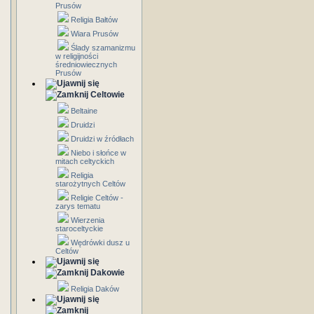
Prusów
Religia Bałtów
Wiara Prusów
Ślady szamanizmu
w religijności
średniowiecznych
Prusów
Celtowie
Beltaine
Druidzi
Druidzi w źródłach
Niebo i słońce w
mitach celtyckich
Religia
starożytnych Celtów
Religie Celtów -
zarys tematu
Wierzenia
staroceltyckie
Wędrówki dusz u
Celtów
Dakowie
Religia Daków