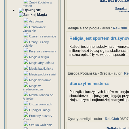
(łac. Bez Boga ża
Znaki Zodiaku w
mitach
Seneka - 
******
Magia
Astrologia
Czarownice
Religie a socjologia
- autor :
Rel-Club
1
Litewskie
Czary i czarownice
Religia jest sportem drużyn
Czary i czarty
polskie
Każdej jesiennej soboty na uniwersy
miliony ludzi tłoczą się na stadionach
Kary za czarymary
można opisać tylko w jeden sposób – 
Magia a religia
Stanu Wirginia rozpoczyna się on o po
specjalne kostiumy. Mężczyźni noszą
Magia afrykańska
uniwersytetu i – jeśli jest ciepło – krót
Magia babilońska
Europa Pogańska - Grecja
- autor :
Re
Magia podbija świat
Magia w islamie
Starożytne misteria
Magia w
średniowieczu
Początki starożytnych kultów misteryj
Matka Joanna od
charakterze inicjacyjnym, sięgają prz
Aniołów
Najstarszymi i najbardziej znanymi spo
obchodzone w Eleusis attyckie święto k
O czarownicach
którego nazwa stała się z czasem ok
O pojęciu magii
kulturze grecko-rzymskiej.
Procesy o czary -
Cytaty o religii
- autor :
Rel-Club
06/07
Prusy
Sztuka wróżenia
Religie istni