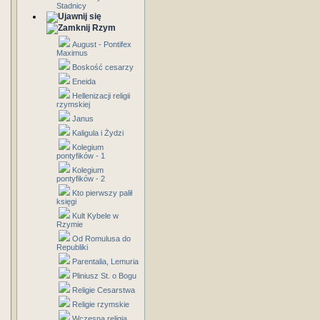
Stadnicy
Rzym
August - Pontifex
Maximus
Boskość cesarzy
Eneida
Hellenizacji religii
rzymskiej
Janus
Kaligula i Żydzi
Kolegium
pontyfików - 1
Kolegium
pontyfików - 2
Kto pierwszy palił
księgi
Kult Kybele w
Rzymie
Od Romulusa do
Republiki
Parentalia, Lemuria
Pliniusz St. o Bogu
Religie Cesarstwa
Religie rzymskie
Wczesna religia