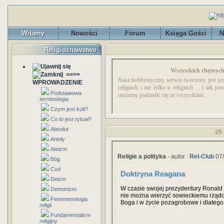
Witamy
Nowości
Forum
Księga Gości
N
Religioznawstwo
Wszystkich chętnyc
==>>
Nasz hobbystyczny serwis tworzony jest pr
WPROWADZENIE
religiach i nie tylko o religiach ... i tak
Podstawowa
możemy podzielić się ze wszystkimi.
terminologia
Czym jest kult?
Co to jest rytuał?
Absolut
25 
Anioły
Ateizm
Religie a polityka
- autor :
Rel-Club
07/
Bóg
Cud
Doktryna Reagana
Deizm
W czasie swojej prezydentury Ronald
Demonizm
nie można wierzyć sowieckiemu rządo
Fenomenologia
Boga i w życie pozagrobowe i dlateg
religii
zachowywać się uczciwie, lecz będą 
Fundamentalizm
wszelkich niegodziwości, które będą 
religijny