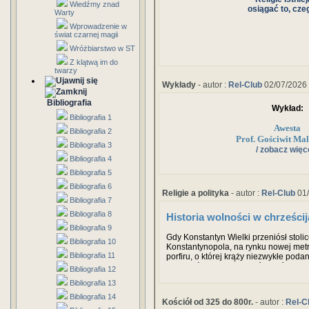
Wiedźmy znad
osiągać to, cze
Warty
Wprowadzenie w
świat czarnej magii
Wróżbiarstwo w ST
Z klątwą im do
twarzy
Wykłady
- autor :
Rel-Club
02/07/2026
Bibliografia
Wykład:
Bibliografia 1
Awesta
Bibliografia 2
Prof. Gościwit Ma
Bibliografia 3
/ zobacz więce
Bibliografia 4
Bibliografia 5
Bibliografia 6
Religie a polityka
- autor :
Rel-Club
01/
Bibliografia 7
Bibliografia 8
Historia wolności w chrześci
Bibliografia 9
Gdy Konstantyn Wielki przeniósł stol
Bibliografia 10
Konstantynopola, na rynku nowej metr
Bibliografia 11
porfiru, o której krąży niezwykłe podan
siedem świętych insygniów państwa r
Bibliografia 12
Westy, gdzie strzegły ich opiekujące 
Bibliografia 13
dziewice. Na szczycie kolumny umieszc
przedstawiająca cesarza.
Bibliografia 14
Kościół od 325 do 800r.
- autor :
Rel-C