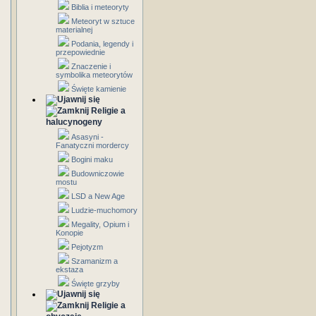
Biblia i meteoryty
Meteoryt w sztuce
materialnej
Podania, legendy i
przepowiednie
Znaczenie i
symbolika meteorytów
Święte kamienie
Religie a
halucynogeny
Asasyni -
Fanatyczni mordercy
Bogini maku
Budowniczowie
mostu
LSD a New Age
Ludzie-muchomory
Megality, Opium i
Konopie
Pejotyzm
Szamanizm a
ekstaza
Święte grzyby
Religie a