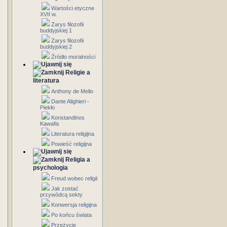
Wartości etyczne
XVII w.
Zarys filozofii
buddyjskiej 1
Zarys filozofii
buddyjskiej 2
Źródło moralności
Religie a
literatura
Anthony de Mello
Dante Alighieri -
Piekło
Konstandinos
Kawafis
Literatura religijna
Powieść religijna
Religia a
psychologia
Freud wobec religii
Jak zostać
przywódcą sekty
Konwersja religijna
Po końcu świata
Przeżycie