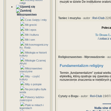
Rozwój historii
muzyki w dziele De institutione orato
religii
średniowiecza aż do późnego renesa
pismach o muzyce.
Mitoznawstwo
Taniec i muzyka
- autor :
Rel-Club
22/0
Czas święty i mity
Mit grecki
Polec
Mit i epos
Te Deum L
Mit i kultura
/ zobacz 
Mit i sen
Mit kosmogoniczny
Ks. Rodz.
Mitologia w historii
kultury
Religioznawstwo - Wprowadzenie
- au
Mitologie Czarnej
Afryki
Fundamentalizm religijny
Mitoznawstwo
starożytne
Termin „fundamentalizm” zyskał wielką
etykietką, którą opatruje się zjawiska o
Mity - część
kultury
rozszerzenie znaczenia w niektórych
innych nieścisłe. Często określenie t
Mity o potopie
synonim fanatyzmu religijnego. Bywa 
Na początku była
się ku przebrzmiałej już przeszłości,
woda
premodernistycznemu, w którym prymat 
Cytaty o Bogu
- autor :
Rel-Club
19/07
Potwory ludzko-
zwierzęce
******
Ptaki w mitach i
Nulla sine 
legendach