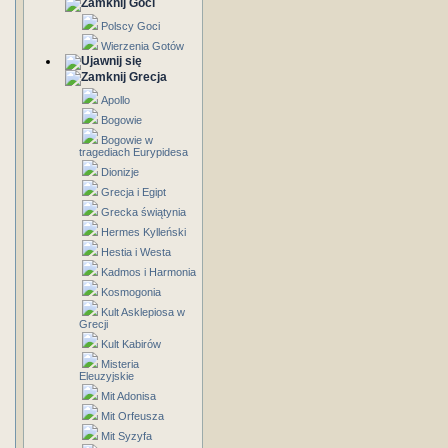
Goci
Polscy Goci
Wierzenia Gotów
Grecja
Apollo
Bogowie
Bogowie w
tragediach Eurypidesa
Dionizje
Grecja i Egipt
Grecka świątynia
Hermes Kylleński
Hestia i Westa
Kadmos i Harmonia
Kosmogonia
Kult Asklepiosa w
Grecji
Kult Kabirów
Misteria
Eleuzyjskie
Mit Adonisa
Mit Orfeusza
Mit Syzyfa