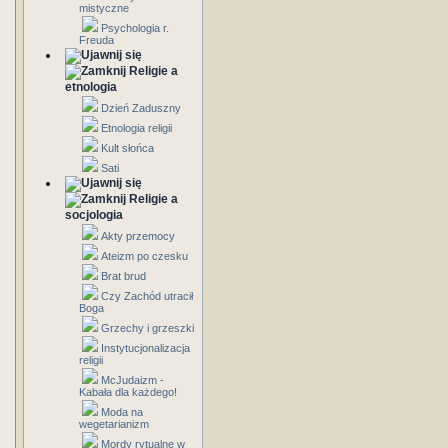
mistyczne
Psychologia r.
Freuda
Religie a
etnologia
Dzień Zaduszny
Etnologia religii
Kult słońca
Sati
Religie a
socjologia
Akty przemocy
Ateizm po czesku
Brat brud
Czy Zachód utracił
Boga
Grzechy i grzeszki
Instytucjonalizacja
religii
McJudaizm -
Kabała dla każdego!
Moda na
wegetarianizm
Mordy rytualne w