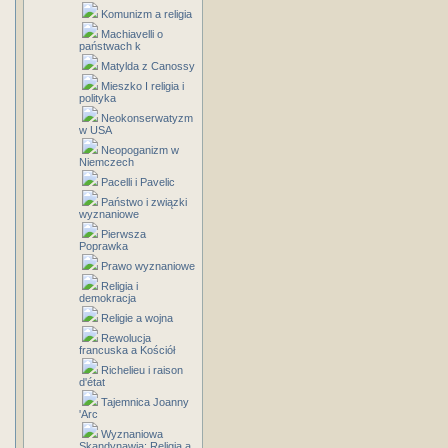
Komunizm a religia
Machiavelli o
państwach k
Matylda z Canossy
Mieszko I religia i
polityka
Neokonserwatyzm
w USA
Neopoganizm w
Niemczech
Pacelli i Pavelic
Państwo i związki
wyznaniowe
Pierwsza
Poprawka
Prawo wyznaniowe
Religia i
demokracja
Religie a wojna
Rewolucja
francuska a Kościół
Richelieu i raison
d'état
Tajemnica Joanny
'Arc
Wyznaniowa
Skandynawia: Religia a