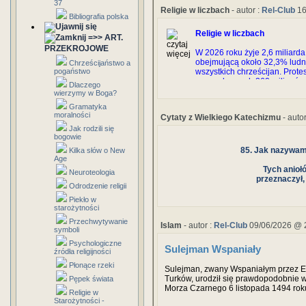
37
Religie w liczbach
- autor :
Rel-Club
16
Bibliografia polska
Religie w liczbach
=>> ART.
PRZEKROJOWE
W 2026 roku żyje 2,6 miliarda 
obejmującą około 32,3% ludnoś
Chrześcijaństwo a
wszystkich chrześcijan. Prote
pogaństwo
prawosławnych 260 milionów (
Dlaczego
chrześcijan.
wierzymy w Boga?
Gramatyka
moralności
Cytaty z Wielkiego Katechizmu
- autor
Jak rodzili się
bogowie
85. Jak nazywamy
Kilka słów o New
Age
Tych anioł
Neuroteologia
przeznaczył,
Odrodzenie religii
Piekło w
starożytności
Przechwytywanie
Islam
- autor :
Rel-Club
09/06/2026 @ 
symboli
Psychologiczne
Sulejman Wspaniały
źródła religijności
Płonące rzeki
Sulejman, zwany Wspaniałym przez 
Turków, urodził się prawdopodobnie 
Pępek świata
Morza Czarnego 6 listopada 1494 roku
Religie w
ojciec, książę Selim, objął urząd gube
Starożytności -