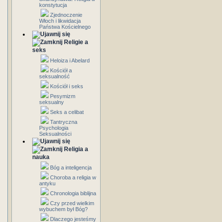
konstytucja
Zjednoczenie
Włoch i likwidacja
Państwa Kościelnego
Religie a
seks
Heloiza i Abelard
Kościół a
seksualność
Kościół i seks
Pesymizm
seksualny
Seks a celibat
Tantryczna
Psychologia
Seksualności
Religia a
nauka
Bóg a inteligencja
Choroba a religia w
antyku
Chronologia biblijna
Czy przed wielkim
wybuchem był Bóg?
Dlaczego jesteśmy