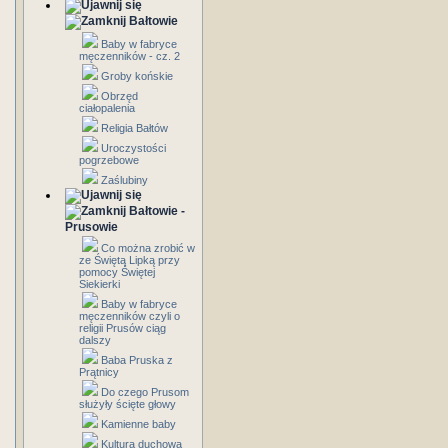
Bałtowie
Baby w fabryce
męczenników - cz. 2
Groby końskie
Obrzęd
ciałopalenia
Religia Bałtów
Uroczystości
pogrzebowe
Zaślubiny
Bałtowie -
Prusowie
Co można zrobić w
ze Świętą Lipką przy
pomocy Świętej
Siekierki
Baby w fabryce
męczenników czyli o
religii Prusów ciąg
dalszy
Baba Pruska z
Prątnicy
Do czego Prusom
służyły ścięte głowy
Kamienne baby
Kultura duchowa