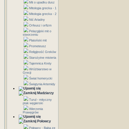
Mit o upadku dusz
Mitologia grecka - 1
Mitologia grecka - 2
Nić Ariadny
Orfeusz i orfizm
Pelazgijski mit o
stworzeniu
Platoński mit
Prometeusz
Religijność Greków
Starożytne misteria
Tajemnica Krety
Wróżbiarstwo w
Grecji
Świat homerycki
Świątynia Artemidy
Madziarzy
Turul - mityczny
ptak węgierski
Wierzenia
Prawęgrów
Połowcy
Połowcy - Baba ze