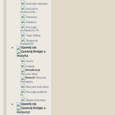
Kościoły słupowe
Kościół w
Kosieczynie
Paestum
Panteon
Początki
architektury PL
Tadż Mahal
Świątynie
buddyjskie
Religie a
muzyka
Hymn
Kolęda
Muzyka Wed
Muzyka
hebrajska
Muzyka kościelna
Początki polifonii
PL
Śpiew kościelny
Religie a
meteoryt