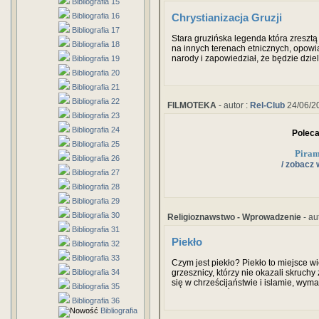
Bibliografia 15
Bibliografia 16
Chrystianizacja Gruzji
Bibliografia 17
Stara gruzińska legenda która zresztą
Bibliografia 18
na innych terenach etnicznych, opowia
narody i zapowiedział, że będzie dzie
Bibliografia 19
niesamowity tłok, gdyż wszyscy pragnę
Bibliografia 20
przydział. Jedynie Gruzini którzy nie lu
Bibliografia 21
drzewem i umilali sobie czas winem i
Bibliografia 22
FILMOTEKA
- autor :
Rel-Club
24/06/2
Bibliografia 23
Bibliografia 24
Polec
Bibliografia 25
Piram
Bibliografia 26
/ zobacz 
Bibliografia 27
Bibliografia 28
Bibliografia 29
Bibliografia 30
Religioznawstwo - Wprowadzenie
- au
Bibliografia 31
Piekło
Bibliografia 32
Bibliografia 33
Czym jest piekło? Piekło to miejsce wi
Bibliografia 34
grzesznicy, którzy nie okazali skruchy
się w chrześcijaństwie i islamie, wym
Bibliografia 35
miejscem, z którego nie ma ucieczki. T
Bibliografia 36
właśnie chodzi.
Bibliografia