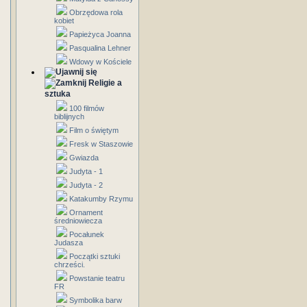
Obrzędowa rola
kobiet
Papieżyca Joanna
Pasqualina Lehner
Wdowy w Kościele
Religie a
sztuka
100 filmów
biblijnych
Film o świętym
Fresk w Staszowie
Gwiazda
Judyta - 1
Judyta - 2
Katakumby Rzymu
Ornament
średniowiecza
Pocałunek
Judasza
Początki sztuki
chrześci.
Powstanie teatru
FR
Symbolika barw