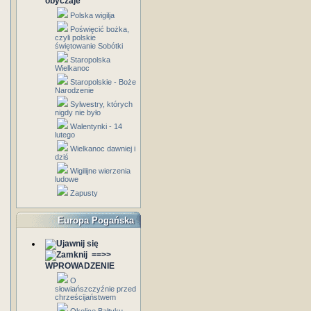
obyczaje
Polska wigilja
Poświęcić bożka,
czyli polskie
świętowanie Sobótki
Staropolska
Wielkanoc
Staropolskie - Boże
Narodzenie
Sylwestry, których
nigdy nie było
Walentynki - 14
lutego
Wielkanoc dawniej i
dziś
Wigilijne wierzenia
ludowe
Zapusty
Europa Pogańska
==>>
WPROWADZENIE
O
słowiańszczyźnie przed
chrześcijaństwem