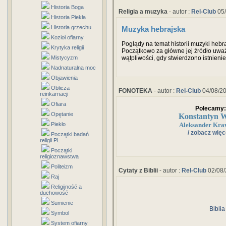
Historia Boga
Religia a muzyka
- autor :
Rel-Club
05/
Historia Piekła
Historia grzechu
Muzyka hebrajska
Kozioł ofiarny
Poglądy na temat historii muzyki hebra
Krytyka religii
Początkowo za główne jej źródło uważa
wątpliwości, gdy stwierdzono istnienie
Mistycyzm
badania archeologiczne prowadzone w
Nadnaturalna moc
znaczenie Pisma Świętego jako źródła
Objawienia
Oblicza
FONOTEKA
- autor :
Rel-Club
04/08/2
reinkarnacji
Ofiara
Polecamy:
Opętanie
Konstantyn W
Piekło
Aleksander Kra
/ zobacz więce
Początki badań
religii PL
Początki
religioznawstwa
Politeizm
Cytaty z Biblii
- autor :
Rel-Club
02/08/
Raj
Religijność a
duchowość
Sumienie
Biblia
Symbol
System ofiarny