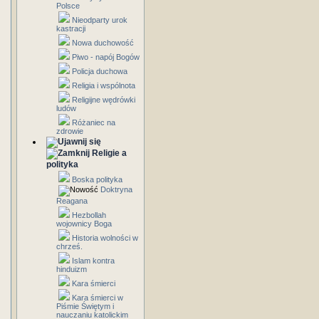
Polsce
Nieodparty urok
kastracji
Nowa duchowość
Piwo - napój Bogów
Policja duchowa
Religia i wspólnota
Religijne wędrówki
ludów
Różaniec na
zdrowie
Religie a
polityka
Boska polityka
Doktryna
Reagana
Hezbollah
wojownicy Boga
Historia wolności w
chrześ.
Islam kontra
hinduizm
Kara śmierci
Kara śmierci w
Piśmie Świętym i
nauczaniu katolickim