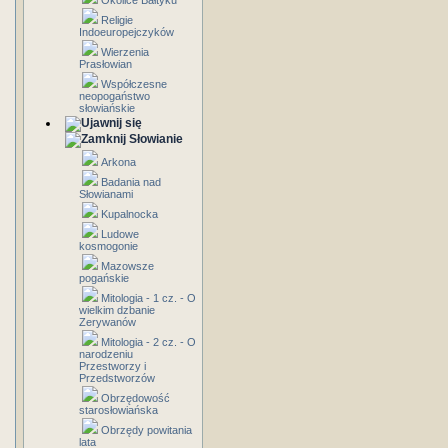
Okolice Bałtyku
Religie
Indoeuropejczyków
Wierzenia
Prasłowian
Współczesne
neopogaństwo
słowiańskie
Słowianie
Arkona
Badania nad
Słowianami
Kupalnocka
Ludowe
kosmogonie
Mazowsze
pogańskie
Mitologia - 1 cz. - O
wielkim dzbanie
Zerywanów
Mitologia - 2 cz. - O
narodzeniu
Przestworzy i
Przedstworzów
Obrzędowość
starosłowiańska
Obrzędy powitania
lata