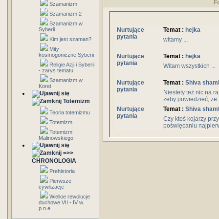
F
Szamanizm
Szamanizm 2
Szamanizm w
Syberii
Nurtujące
Temat :
hejka
pytania
Kim jest szaman?
witamy ...
Mity
kosmogoniczne Syberii
Nurtujące
Temat :
hejka
pytania
Religie Azji i Syberii
Witam wszystkich ...
- zarys tematu
Szamanizm w
Nurtujące
Temat :
Shiva sham
Korei
pytania
Niestety też nic na r
żeby powiedzieć, że T
Totemizm
Nurtujące
Temat :
Shiva sham
Teoria totemizmu
pytania
Czy ktoś kojarzy prz
Totemizm
poświęcaniu najpierw 
Totemizm
Malinowskiego
=>>
CHRONOLOGIA
Prehistoria
Pierwsze
cywilizacje
Wielkie rewolucje
duchowe VII - IV w.
p.n.e