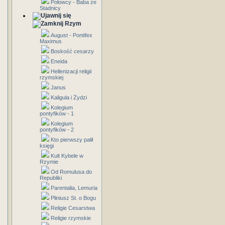
Połowcy - Baba ze
Stadnicy
Rzym
August - Pontifex
Maximus
Boskość cesarzy
Eneida
Hellenizacji religii
rzymskiej
Janus
Kaligula i Żydzi
Kolegium
pontyfików - 1
Kolegium
pontyfików - 2
Kto pierwszy palił
księgi
Kult Kybele w
Rzymie
Od Romulusa do
Republiki
Parentalia, Lemuria
Pliniusz St. o Bogu
Religie Cesarstwa
Religie rzymskie