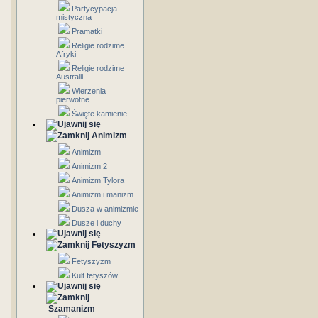
Partycypacja
mistyczna
Pramatki
Religie rodzime
Afryki
Religie rodzime
Australii
Wierzenia
pierwotne
Święte kamienie
Animizm
Animizm
Animizm 2
Animizm Tylora
Animizm i manizm
Dusza w animizmie
Dusze i duchy
Fetyszyzm
Fetyszyzm
Kult fetyszów
Szamanizm