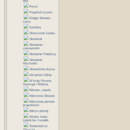
lata
Perun
Pogański Łysiec
Religie Słowian -
zarys
Sobótka
Stworzenie świata
Słowianie
Słowianie -
ciekawostki
Słowianie Połabscy
Słowianie
Wschodni
Słowiańska dusza
Ukraiński Olimp
W kraju Peruna,
Swaroga i Welesa
Wieniec, wianki
Wierzenia Słowian
Wierzenia plemion
prapolskich
Wilcze plemię
Wodny świat
topielców i rusałek
Światowid ze
Zbrucza