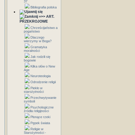
37
Bibliografia polska
=>> ART.
PRZEKROJOWE
Chrześcijaństwo a
pogaństwo
Dlaczego
wierzymy w Boga?
Gramatyka
moralności
Jak rodzili się
bogowie
Kilka słów o New
Age
Neuroteologia
Odrodzenie religii
Piekło w
starożytności
Przechwytywanie
symboli
Psychologiczne
źródła religijności
Płonące rzeki
Pępek świata
Religie w
Starożytności -