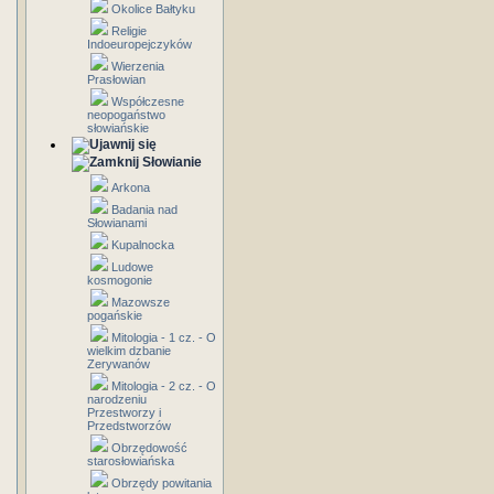
Okolice Bałtyku
Religie
Indoeuropejczyków
Wierzenia
Prasłowian
Współczesne
neopogaństwo
słowiańskie
Słowianie
Arkona
Badania nad
Słowianami
Kupalnocka
Ludowe
kosmogonie
Mazowsze
pogańskie
Mitologia - 1 cz. - O
wielkim dzbanie
Zerywanów
Mitologia - 2 cz. - O
narodzeniu
Przestworzy i
Przedstworzów
Obrzędowość
starosłowiańska
Obrzędy powitania