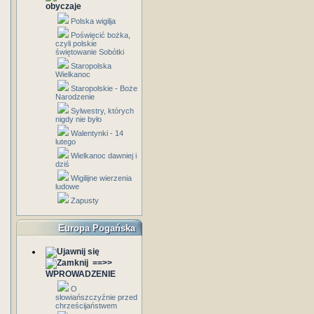
obyczaje
Polska wigilja
Poświęcić bożka,
czyli polskie
świętowanie Sobótki
Staropolska
Wielkanoc
Staropolskie - Boże
Narodzenie
Sylwestry, których
nigdy nie było
Walentynki - 14
lutego
Wielkanoc dawniej i
dziś
Wigilijne wierzenia
ludowe
Zapusty
Europa Pogańska
==>>
WPROWADZENIE
O
słowiańszczyźnie przed
chrześcijaństwem