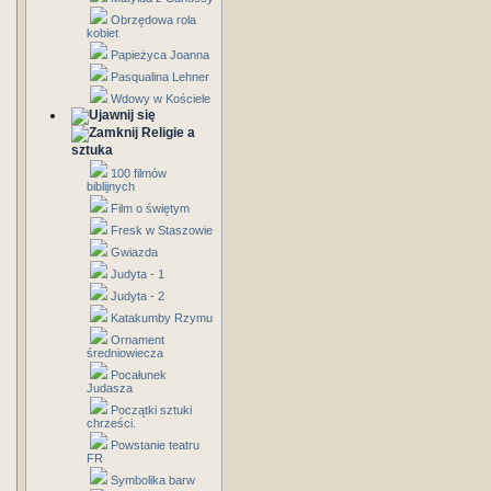
Obrzędowa rola
kobiet
Papieżyca Joanna
Pasqualina Lehner
Wdowy w Kościele
Religie a
sztuka
100 filmów
biblijnych
Film o świętym
Fresk w Staszowie
Gwiazda
Judyta - 1
Judyta - 2
Katakumby Rzymu
Ornament
średniowiecza
Pocałunek
Judasza
Początki sztuki
chrześci.
Powstanie teatru
FR
Symbolika barw