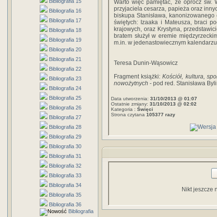
Bibliografia 15
Warto więc pamiętać, że oprócz św.
przyjaciela cesarza, papieża oraz innyc
Bibliografia 16
biskupa Stanisława, kanonizowanego 
Bibliografia 17
świętych: Izaaka i Mateusza, braci 
krajowych, oraz Krystyna, przedstawici
Bibliografia 18
bratem służył w eremie międzyrzecki
Bibliografia 19
m.in. w jedenastowiecznym kalendarzu 
Bibliografia 20
Bibliografia 21
Teresa Dunin-Wąsowicz
Bibliografia 22
Fragment książki:
Kościół, kultura, sp
Bibliografia 23
nowożytnych
- pod red. Stanisława Byl
Bibliografia 24
Bibliografia 25
Data utworzenia:
31/10/2013 @ 01:07
Ostatnie zmiany:
31/10/2013 @ 02:02
Bibliografia 26
Kategoria :
Święci
Strona czytana
105377 razy
Bibliografia 27
Bibliografia 28
Bibliografia 29
Bibliografia 30
Bibliografia 31
Bibliografia 32
Bibliografia 33
Bibliografia 34
Nikt jeszcze 
Bibliografia 35
Bibliografia 36
Bibliografia