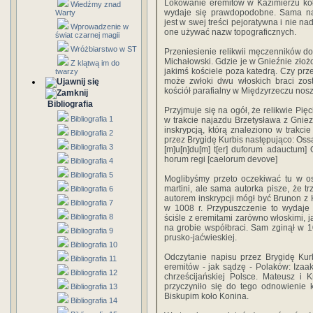
Lokowanie eremitów w Kazimierzu ko
Wiedźmy znad
wydaje się prawdopodobne. Sama n
Warty
jest w swej treści pejoratywna i nie n
Wprowadzenie w
one używać nazw topograficznych.
świat czarnej magii
Wróżbiarstwo w ST
Przeniesienie relikwii męczenników 
Michałowski. Gdzie je w Gnieźnie zło
Z klątwą im do
jakimś kościele poza katedrą. Czy prz
twarzy
może zwłoki dwu włoskich braci zost
kościół parafialny w Międzyrzeczu nos
Bibliografia
Przyjmuje się na ogół, że relikwie Pi
Bibliografia 1
w trakcie najazdu Brzetysława z Gniez
inskrypcją, którą znaleziono w trakci
Bibliografia 2
przez Brygidę Kurbis następująco: Ossa 
Bibliografia 3
[m]u[n]du[m] t[er] duforum adauctum] Q
horum regi [caelorum devove]
Bibliografia 4
Bibliografia 5
Moglibyśmy przeto oczekiwać tu w ost
martini, ale sama autorka pisze, że t
Bibliografia 6
autorem inskrypcji mógł być Brunon z 
Bibliografia 7
w 1008 r. Przypuszczenie to wydaje 
Bibliografia 8
ściśle z eremitami zarówno włoskimi, j
na grobie współbraci. Sam zginął w 
Bibliografia 9
prusko-jaćwieskiej.
Bibliografia 10
Odczytanie napisu przez Brygidę Kurb
Bibliografia 11
eremitów - jak sądzę - Polaków: Izaak
Bibliografia 12
chrześcijańskiej Polsce. Mateusz i 
przyczyniło się do tego odnowienie 
Bibliografia 13
Biskupim koło Konina.
Bibliografia 14