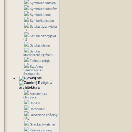
Symbolika kamieni
Symbolika kolorów
Symbolika koła
Symbolika lotosu
Sztuka bizantyjska
- 1
Sztuka bizanyjska
- 2
Sztuka islamu
Sztuka
starochrześcijańska
Tańce a religia
Św. Anna
Samotrzeć ze
Strzegomia
Religie a
architektura
Architektura
chrześci.
Babilon
Borobudur
Drewniane kościoły
- PL
Grecka świątynia
Kaliska cerkiew