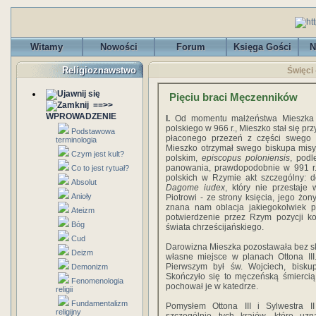
Witamy
Nowości
Forum
Księga Gości
N
Religioznawstwo
Święci
Pięciu braci Męczenników
==>>
WPROWADZENIE
I.
Od momentu małżeństwa Mieszka I 
polskiego w 966 r., Mieszko stał się pr
Podstawowa
płaconego przezeń z części swego k
terminologia
Mieszko otrzymał swego biskupa misyj
Czym jest kult?
polskim,
episcopus poloniensis
, podl
panowania, prawdopodobnie w 991 r.,
Co to jest rytuał?
polskich w Rzymie akt szczególny:
Absolut
Dagome iudex
, który nie przestaje 
Anioły
Piotrowi - ze strony księcia, jego żo
znana nam oblacja jakiegokolwiek p
Ateizm
potwierdzenie przez Rzym pozycji ko
Bóg
świata chrześcijańskiego.
Cud
Darowizna Mieszka pozostawała bez sk
Deizm
własne miejsce w planach Ottona III
Pierwszym był św. Wojciech, biskup
Demonizm
Skończyło się to męczeńską śmiercią
Fenomenologia
pochował je w katedrze.
religii
Fundamentalizm
Pomysłem Ottona III i Sylwestra II
religijny