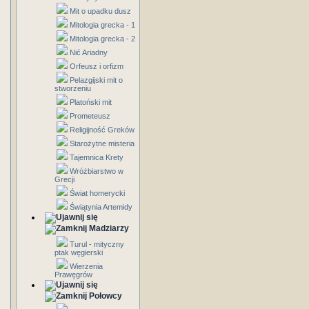
Mit o upadku dusz
Mitologia grecka - 1
Mitologia grecka - 2
Nić Ariadny
Orfeusz i orfizm
Pelazgijski mit o
stworzeniu
Platoński mit
Prometeusz
Religijność Greków
Starożytne misteria
Tajemnica Krety
Wróżbiarstwo w
Grecji
Świat homerycki
Świątynia Artemidy
Madziarzy
Turul - mityczny
ptak węgierski
Wierzenia
Prawęgrów
Połowcy