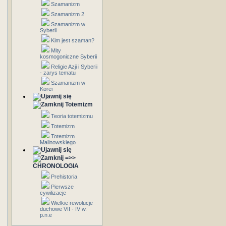
Szamanizm
Szamanizm 2
Szamanizm w
Syberii
Kim jest szaman?
Mity
kosmogoniczne Syberii
Religie Azji i Syberii
- zarys tematu
Szamanizm w
Korei
Totemizm
Teoria totemizmu
Totemizm
Totemizm
Malinowskiego
=>>
CHRONOLOGIA
Prehistoria
Pierwsze
cywilizacje
Wielkie rewolucje
duchowe VII - IV w.
p.n.e