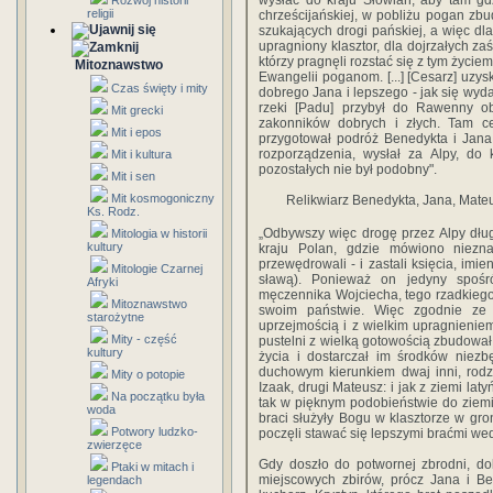
wysłać do kraju Słowian, aby tam gd
Rozwój historii
religii
chrześcijańskiej, w pobliżu pogan zbud
szukających drogi pańskiej, a więc d
upragniony klasztor, dla dojrzałych za
którzy pragnęli rozstać się z tym życi
Mitoznawstwo
Ewangelii poganom. [...] [Cesarz] uzy
Czas święty i mity
dobrego Jana i lepszego - jak się wyda
rzeki [Padu] przybył do Rawenny o
Mit grecki
zakonników dobrych i złych. Tam ce
Mit i epos
przygotował podróż Benedykta i Jana
rozporządzenia, wysłał za Alpy, do 
Mit i kultura
pozostałych nie był podobny".
Mit i sen
Mit kosmogoniczny
Relikwiarz Benedykta, Jana, Mateus
Ks. Rodz.
„Odbywszy więc drogę przez Alpy dług
Mitologia w historii
kultury
kraju Polan, gdzie mówiono niezn
przewędrowali - i zastali księcia, imi
Mitologie Czarnej
sławą). Ponieważ on jedyny spośr
Afryki
męczennika Wojciecha, tego rzadkieg
Mitoznawstwo
swoim państwie. Więc zgodnie ze 
starożytne
uprzejmością i z wielkim upragnienie
Mity - część
pustelni z wielką gotowością zbudował 
kultury
życia i dostarczał im środków niezbę
duchowym kierunkiem dwaj inni, rodz
Mity o potopie
Izaak, drugi Mateusz: i jak z ziemi la
Na początku była
tak w pięknym podobieństwie do ziemi 
woda
braci służyły Bogu w klasztorze w gron
Potwory ludzko-
poczęli stawać się lepszymi braćmi we
zwierzęce
Gdy doszło do potwornej zbrodni, do
Ptaki w mitach i
miejscowych zbirów, prócz Jana i Be
legendach