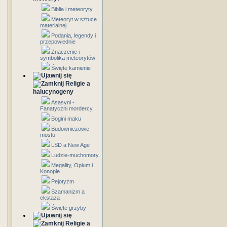
Biblia i meteoryty
Meteoryt w sztuce
materialnej
Podania, legendy i
przepowiednie
Znaczenie i
symbolika meteorytów
Święte kamienie
Religie a
halucynogeny
Asasyni -
Fanatyczni mordercy
Bogini maku
Budowniczowie
mostu
LSD a New Age
Ludzie-muchomory
Megality, Opium i
Konopie
Pejotyzm
Szamanizm a
ekstaza
Święte grzyby
Religie a