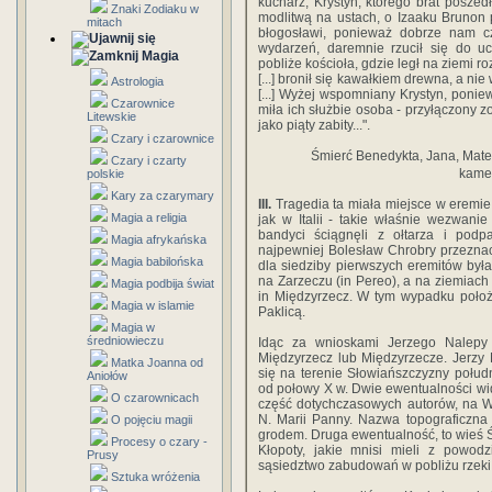
kucharz, Krystyn, którego brat poszedł
Znaki Zodiaku w
modlitwą na ustach, o Izaaku Brunon 
mitach
błogosławi, ponieważ dobrze nam czy
wydarzeń, daremnie rzucił się do uc
Magia
pobliże kościoła, gdzie legł na ziemi r
[...] bronił się kawałkiem drewna, a ni
Astrologia
[...] Wyżej wspomniany Krystyn, poniew
Czarownice
miła ich służbie osoba - przyłączony 
Litewskie
jako piąty zabity...".
Czary i czarownice
Śmierć Benedykta, Jana, Mateu
Czary i czarty
kame
polskie
Kary za czarymary
III.
Tragedia ta miała miejsce w eremie
Magia a religia
jak w Italii - takie właśnie wezwanie 
bandyci ściągnęli z ołtarza i podpa
Magia afrykańska
najpewniej Bolesław Chrobry przezna
Magia babilońska
dla siedziby pierwszych eremitów była 
na Zarzeczu (in Pereo), a na ziemiach 
Magia podbija świat
in Międzyrzecz. W tym wypadku poło
Magia w islamie
Paklicą.
Magia w
średniowieczu
Idąc za wnioskami Jerzego Nalepy 
Międzyrzecz lub Międzyrzecze. Jerzy
Matka Joanna od
się na terenie Słowiańszczyzny połudn
Aniołów
od połowy X w. Dwie ewentualności wid
O czarownicach
część dotychczasowych autorów, na Wi
N. Marii Panny. Nazwa topograficzna
O pojęciu magii
grodem. Druga ewentualność, to wieś 
Procesy o czary -
Kłopoty, jakie mnisi mieli z powo
Prusy
sąsiedztwo zabudowań w pobliżu rzeki
Sztuka wróżenia