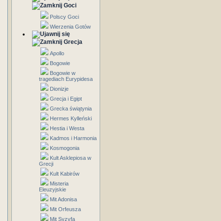
Goci
Polscy Goci
Wierzenia Gotów
Grecja
Apollo
Bogowie
Bogowie w
tragediach Eurypidesa
Dionizje
Grecja i Egipt
Grecka świątynia
Hermes Kylleński
Hestia i Westa
Kadmos i Harmonia
Kosmogonia
Kult Asklepiosa w
Grecji
Kult Kabirów
Misteria
Eleuzyjskie
Mit Adonisa
Mit Orfeusza
Mit Syzyfa