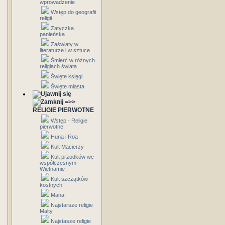
wprowadzenie
Wstęp do geografii
religii
Zatyczka
panieńska
Zaświaty w
literaturze i w sztuce
Śmierć w różnych
religiach świata
Święte księgi
Święte miasta
=>>
RELIGIE PIERWOTNE
Wstęp - Religie
pierwotne
Huna i Roa
Kult Macierzy
Kult przodków we
współczesnym
Wietnamie
Kult szczątków
kostnych
Mana
Najstarsze religie
Malty
Najstasze religie