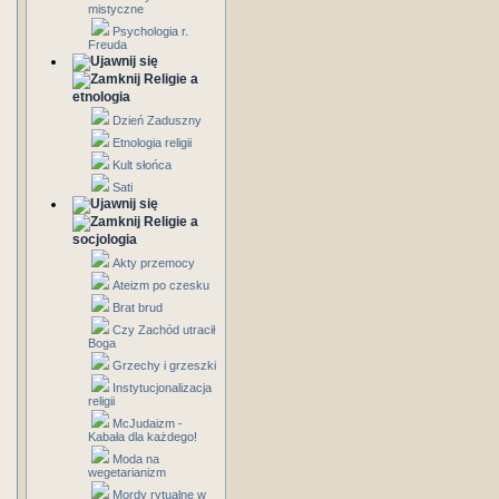
mistyczne
Psychologia r.
Freuda
Religie a
etnologia
Dzień Zaduszny
Etnologia religii
Kult słońca
Sati
Religie a
socjologia
Akty przemocy
Ateizm po czesku
Brat brud
Czy Zachód utracił
Boga
Grzechy i grzeszki
Instytucjonalizacja
religii
McJudaizm -
Kabała dla każdego!
Moda na
wegetarianizm
Mordy rytualne w