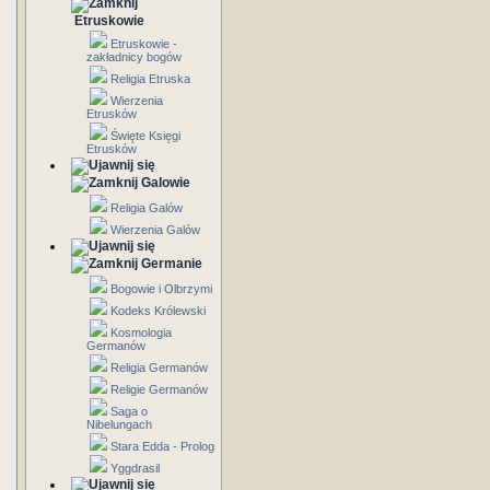
Etruskowie
Etruskowie -
zakładnicy bogów
Religia Etruska
Wierzenia
Etrusków
Święte Księgi
Etrusków
Galowie
Religia Galów
Wierzenia Galów
Germanie
Bogowie i Olbrzymi
Kodeks Królewski
Kosmologia
Germanów
Religia Germanów
Religie Germanów
Saga o
Nibelungach
Stara Edda - Prolog
Yggdrasil