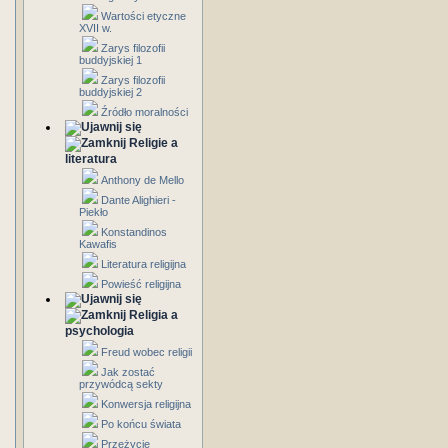
Wartości etyczne
XVII w.
Zarys filozofii
buddyjskiej 1
Zarys filozofii
buddyjskiej 2
Źródło moralności
Religie a
literatura
Anthony de Mello
Dante Alighieri -
Piekło
Konstandinos
Kawafis
Literatura religijna
Powieść religijna
Religia a
psychologia
Freud wobec religii
Jak zostać
przywódcą sekty
Konwersja religijna
Po końcu świata
Przeżycie