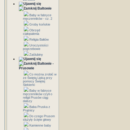
Bałtowie
Baby w fabryce
męczenników - cz. 2
Groby końskie
Obrzęd
ciałopalenia
Religia Bałtów
Uroczystości
pogrzebowe
Zaślubiny
Bałtowie -
Prusowie
Co można zrobić w
ze Świętą Lipką przy
pomocy Świętej
Siekierki
Baby w fabryce
męczenników czyli o
religii Prusów ciąg
dalszy
Baba Pruska z
Prątnicy
Do czego Prusom
służyły ścięte głowy
Kamienne baby