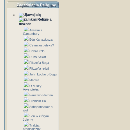
Zagadnienia Religijne
Religie a
filozofia
Anselm z
Cantenbury
Bóg Kartezjusza
Czym jest etyka?
Dobro i zlo
Duns Szkot
Filozofia Boga
Filozofia religii
John Locke o Bogu
Mantra
O duszy -
Arystoteles
Państwo Platona
Problem zła
Schopenhauer o
woli
Sen w którym
żyjemy
Traktat
ateologiczny