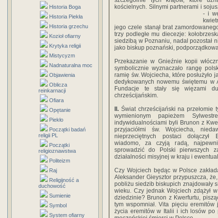
szczególnie tych krajów, które uz
kościelnych. Silnymi partnerami i soju
Historia Boga
- i w
Historia Piekła
kwiet
Historia grzechu
jego czele stanął brat zamordowaneg
trzy podległe mu diecezje: kołobrzes
Kozioł ofiarny
siedzibą w Poznaniu, nadal pozostał ni
Krytyka religii
jako biskup poznański, podporządkował 
Mistycyzm
Przekazanie w Gnieźnie kopii włóczn
Nadnaturalna moc
symbolicznie wyznaczało rangę polsk
ramię św. Wojciecha, które posłużyło j
Objawienia
dedykowanych nowemu świętemu w Ak
Oblicza
Fundacje te stały się więzami du
reinkarnacji
chrześcijańskim.
Ofiara
II.
Świat chrześcijański na przełomie t
Opętanie
wymienionym papieżem Sylwestr
Piekło
indywidualnościami byli Brunon z Kwer
przyjaciółmi św. Wojciecha, nie
Początki badań
religii PL
nieprzeciętnych postaci dołączył
wiadomo, za czyją radą, najpewnie
Początki
sprowadzić do Polski pierwszych za
religioznawstwa
działalności misyjnej w kraju i ewentua
Politeizm
Czy Wojciech będąc w Polsce zakładał
Raj
Aleksander Gieysztor przypuszcza, że
Religijność a
pobliżu siedzib biskupich znajdowały s
duchowość
wieku. Czy jednak Wojciech zdążył w 
Sumienie
dziedzinie? Brunon z Kwerfurtu, pisz
tym wspomniał. Vita pięciu eremitów
Symbol
życia eremitów w Italii i ich losów po
System ofiarny