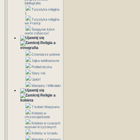
bibliografia
Turystyka religijna
1
Turystyka religijna
we Francji
Świątynie które
warto zobaczyć
Religia a
etnografia
Cmentarze polskie
Jajka wielkanocne
Podłaźniczka
Stary rok
Upiór!
Wampiry i Wilkołaki
Religie a
kobieta
7 kobiet Watykanu
Kobieta w
chrzescijaństwie
Kobieta w czasach
wypraw krzyżowych
Kobiety w Izraelu
Matylda z Canossy