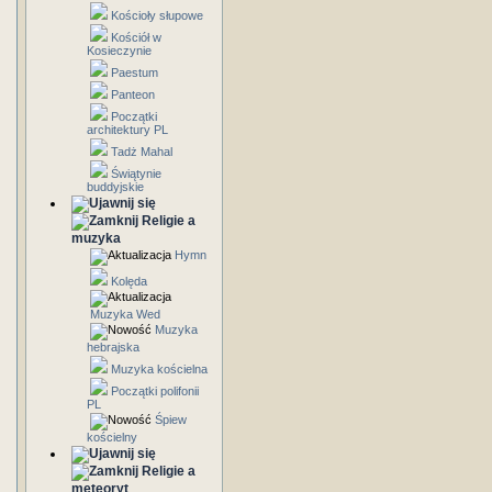
Kościoły słupowe
Kościół w
Kosieczynie
Paestum
Panteon
Początki
architektury PL
Tadż Mahal
Świątynie
buddyjskie
Religie a
muzyka
Hymn
Kolęda
Muzyka Wed
Muzyka
hebrajska
Muzyka kościelna
Początki polifonii
PL
Śpiew
kościelny
Religie a
meteoryt