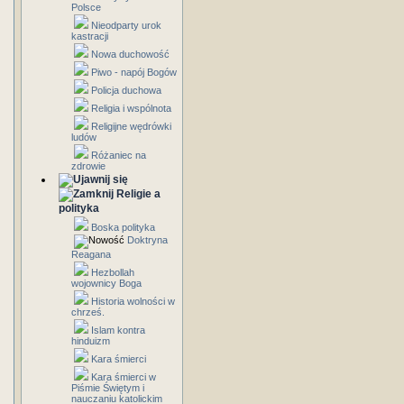
Polsce
Nieodparty urok
kastracji
Nowa duchowość
Piwo - napój Bogów
Policja duchowa
Religia i wspólnota
Religijne wędrówki
ludów
Różaniec na
zdrowie
Religie a
polityka
Boska polityka
Doktryna
Reagana
Hezbollah
wojownicy Boga
Historia wolności w
chrześ.
Islam kontra
hinduizm
Kara śmierci
Kara śmierci w
Piśmie Świętym i
nauczaniu katolickim