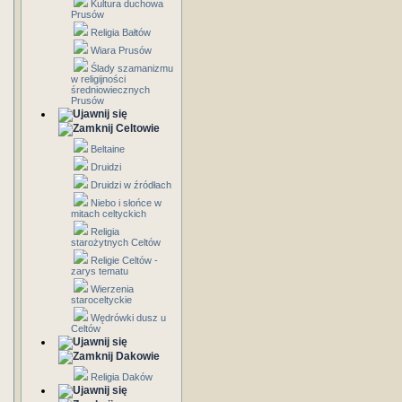
Kultura duchowa
Prusów
Religia Bałtów
Wiara Prusów
Ślady szamanizmu
w religijności
średniowiecznych
Prusów
Celtowie
Beltaine
Druidzi
Druidzi w źródłach
Niebo i słońce w
mitach celtyckich
Religia
starożytnych Celtów
Religie Celtów -
zarys tematu
Wierzenia
staroceltyckie
Wędrówki dusz u
Celtów
Dakowie
Religia Daków