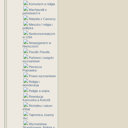
Komunizm a religia
Machiavelli o
państwach k
Matylda z Canossy
Mieszko I religia i
polityka
Neokonserwatyzm
w USA
Neopoganizm w
Niemczech
Pacelli i Pavelic
Państwo i związki
wyznaniowe
Pierwsza
Poprawka
Prawo wyznaniowe
Religia i
demokracja
Religie a wojna
Rewolucja
francuska a Kościół
Richelieu i raison
d'état
Tajemnica Joanny
'Arc
Wyznaniowa
Skandynawia: Religia a