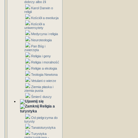
dobrzy albo źli
Karol Darwin o
religii
Kościół a ewolucja
Kościół a
uniwersytety
Medycyna i religia
Neuroteologia
Pan Bóg i
zwierzęta
Religia i geny
Religia i moralność
Religie a ekologia
Teologia Newtona
Vetulani o wierze
Ziemia płaska i
ziemia pusta
Śmierć duszy
Religia a
turystyka
Od pielgrzyma do
turysty
Tanatoturystyka
Turystyka
pielgrzymkowa -