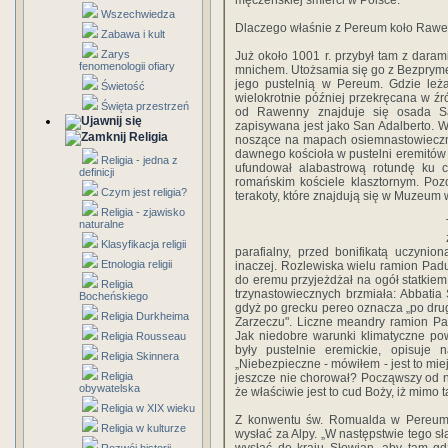
męczeńskiej śmierci w Polsce.
Wszechwiedza
Dlaczego właśnie z Pereum koło Raw
Zabawa i kult
Zarys
Już około 1001 r. przybył tam z dara
fenomenologii ofiary
mnichem. Utożsamia się go z Bezprymem.
jego pustelnią w Pereum. Gdzie leża
Świetość
wielokrotnie później przekręcana w ź
Święta przestrzeń
od Rawenny znajduje się osada Sa
zapisywana jest jako San Adalberto. 
Religia
noszące na mapach osiemnastowieczny
dawnego kościoła w pustelni eremitów ś
Religia - jedna z
ufundował alabastrową rotundę ku c
definicji
romańskim kościele klasztornym. Poz
Czym jest religia?
terakoty, które znajdują się w Muzeum
Religia - zjawisko
naturalne
Klasyfikacja religii
parafialny, przed bonifikatą uczyni
Etnologia religii
inaczej. Rozlewiska wielu ramion Padu 
do eremu przyjeżdżał na ogół statkiem
Religia
trzynastowiecznych brzmiała: Abbatia 
Bocheńskiego
gdyż po grecku pereo oznacza „po drugi
Religia Durkheima
Zarzeczu". Liczne meandry ramion Pa
Jak niedobre warunki klimatyczne pow
Religia Rousseau
były pustelnie eremickie, opisuj
Religia Skinnera
„Niebezpieczne - mówiłem - jest to miejs
Religia
jeszcze nie chorował? Począwszy od na
obywatelska
że właściwie jest to cud Boży, iż mimo t
Religia w XIX wieku
Z konwentu św. Romualda w Pereum c
Religia w kulturze
wysłać za Alpy. „W następstwie tego sła