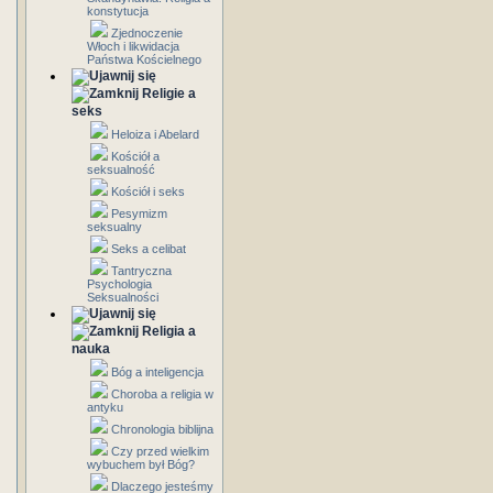
konstytucja
Zjednoczenie
Włoch i likwidacja
Państwa Kościelnego
Religie a
seks
Heloiza i Abelard
Kościół a
seksualność
Kościół i seks
Pesymizm
seksualny
Seks a celibat
Tantryczna
Psychologia
Seksualności
Religia a
nauka
Bóg a inteligencja
Choroba a religia w
antyku
Chronologia biblijna
Czy przed wielkim
wybuchem był Bóg?
Dlaczego jesteśmy