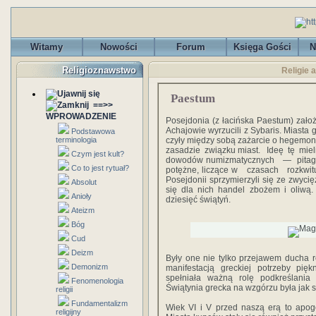
Witamy
Nowości
Forum
Księga Gości
N
Religioznawstwo
Religie 
Paestum
==>>
WPROWADZENIE
Posejdonia (z łacińska Paestum) założ
Achajowie wyrzucili z Sybaris. Miasta gr
Podstawowa
terminologia
czyły między sobą zażarcie o hegemonię
za­sadzie związku miast. Ideę tę miel
Czym jest kult?
dowodów numizmatycznych — pitagore
Co to jest rytuał?
potężne, liczące w czasach rozkwi
Posejdonii sprzymierzyli się ze zwycię
Absolut
się dla nich handel zbożem i oliwą
Anioły
dziesięć świątyń.
Ateizm
Bóg
Cud
Deizm
Były one nie tylko przejawem ducha re
Demonizm
manifestacją greckiej potrzeby pięk
spełniała ważną rolę podkreślania
Fenomenologia
Świątynia grecka na wzgórzu była jak s
religii
Fundamentalizm
Wiek VI i V przed naszą erą to apogeum
religijny