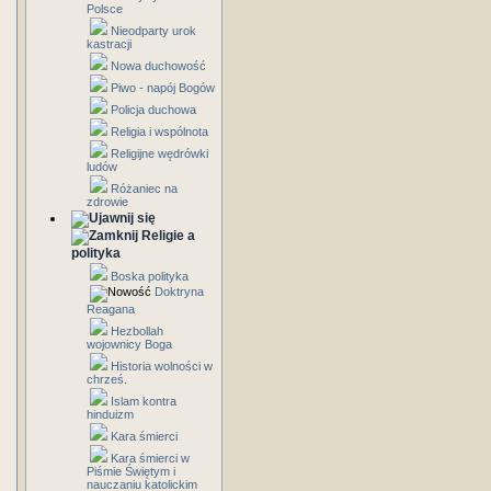
Polsce
Nieodparty urok
kastracji
Nowa duchowość
Piwo - napój Bogów
Policja duchowa
Religia i wspólnota
Religijne wędrówki
ludów
Różaniec na
zdrowie
Religie a
polityka
Boska polityka
Doktryna
Reagana
Hezbollah
wojownicy Boga
Historia wolności w
chrześ.
Islam kontra
hinduizm
Kara śmierci
Kara śmierci w
Piśmie Świętym i
nauczaniu katolickim