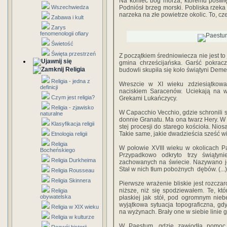
Na koniec bóg morza, któremu poświęc
Wszechwiedza
Pod­niósł brzeg morski. Pobliska rzeka 
narzeka na złe powietrze okolic. To, c
Zabawa i kult
Zarys
fenomenologii ofiary
Świetość
Święta przestrzeń
Z początkiem średniowiecza nie jest to 
gmina chrześcijańska. Garść pokra
Religia
budowli skupiła się koło świątyni Demet
Religia - jedna z
Wreszcie w XI wieku zdziesiątkowa
definicji
naciskiem Saracenów. Uciekają na w
Czym jest religia?
Grekami Lukańczycy.
Religia - zjawisko
W Capacchio Vecchio, gdzie schronili 
naturalne
donnie Granatu. Ma ona twarz Hery. W 
Klasyfikacja religii
stej procesji do starego kościoła. Nio
Takie same, jakie dwadzieścia sześć w
Etnologia religii
Religia
W połowie XVIII wieku w okolicach Pa
Bocheńskiego
Przy­padkowo odkryto trzy świątyni
Religia Durkheima
zachowanych na świecie. Nazywano je:
Stał w nich tłum po­bożnych dębów. (...)
Religia Rousseau
Religia Skinnera
Pierwsze wrażenie bliskie jest rozczar
niższe, niż się spodziewałem. Te, k
Religia
obywatelska
płaskiej jak stół, pod ogromnym niebe
wyjątkowa sytuacja topograficzna, g
Religia w XIX wieku
na wyżynach. Brały one w siebie linie g
Religia w kulturze
W Paestum, gdzie zawiodła pomoc 