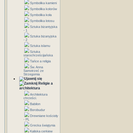
Symbolika kamieni
Symbolika kolorów
Symbolika koła
Symbolika lotosu
Sztuka bizantyjska
- 1
Sztuka bizanyjska
- 2
Sztuka islamu
Sztuka
starochrześcijańska
Tańce a religia
Św. Anna
Samotrzeć ze
Strzegomia
Religie a
architektura
Architektura
chrześci.
Babilon
Borobudur
Drewniane kościoły
- PL
Grecka świątynia
Kaliska cerkiew