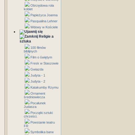
Obrzędowa rola
kobiet
Papieżyca Joanna
Pasqualina Lehner
Wdowy w Kościele
Religie a
sztuka
100 filmów
biblijnych
Film o świętym
Fresk w Staszowie
Gwiazda
Judyta - 1
Judyta - 2
Katakumby Rzymu
Ornament
średniowiecza
Pocałunek
Judasza
Początki sztuki
chrześci.
Powstanie teatru
FR
Symbolika barw