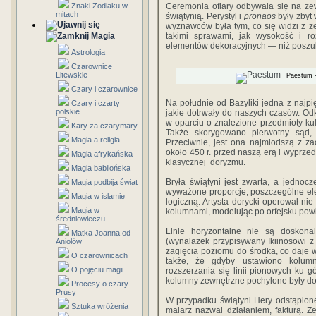
Znaki Zodiaku w
Ceremonia ofiary odbywała się na zew
mitach
świą­tynią. Perystyl i
pronaos
były zbyt 
wy­znawców była tym, co się widzi z ze
Magia
takimi sprawami, jak wysokość i roz
elementów deko­racyjnych — niż posz
Astrologia
Czarownice
Litewskie
Paestum - 
Czary i czarownice
Na południe od Bazyliki jedna z najpię
Czary i czarty
polskie
jakie dotrwały do naszych czasów. Od
w opar­ciu o znalezione przedmioty ku
Kary za czarymary
Także skory­gowano pierwotny sąd, 
Magia a religia
Przeciwnie, jest ona najmłodszą z z
około 450 r. przed naszą erą i wyprzed
Magia afrykańska
klasycznej doryzmu.
Magia babilońska
Bryła świątyni jest zwarta, a jednoc
Magia podbija świat
wyważone proporcje; poszczególne ele
Magia w islamie
logiczną. Artysta dorycki operował nie
Magia w
kolumnami, modelując po orfejsku powi
średniowieczu
Linie horyzontalne nie są doskona
Matka Joanna od
(wynalazek przypisywany Ikiinosowi z
Aniołów
zagięcia poziomu do środka, co daje wł
O czarownicach
także, że gdyby ustawiono kolumn
O pojęciu magii
rozszerzania się linii pionowych ku g
kolumny zewnętrzne pochylone były do
Procesy o czary -
Prusy
W przypadku świątyni Hery odstąpion
Sztuka wróżenia
malarz nazwał działaniem, fakturą. Ze