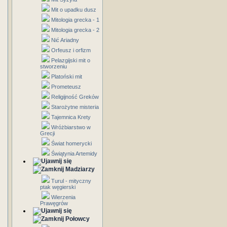
Mit o upadku dusz
Mitologia grecka - 1
Mitologia grecka - 2
Nić Ariadny
Orfeusz i orfizm
Pelazgijski mit o
stworzeniu
Platoński mit
Prometeusz
Religijność Greków
Starożytne misteria
Tajemnica Krety
Wróżbiarstwo w
Grecji
Świat homerycki
Świątynia Artemidy
Madziarzy
Turul - mityczny
ptak węgierski
Wierzenia
Prawęgrów
Połowcy