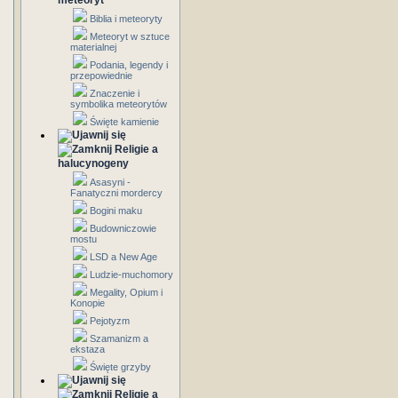
meteoryt
Biblia i meteoryty
Meteoryt w sztuce
materialnej
Podania, legendy i
przepowiednie
Znaczenie i
symbolika meteorytów
Święte kamienie
Religie a
halucynogeny
Asasyni -
Fanatyczni mordercy
Bogini maku
Budowniczowie
mostu
LSD a New Age
Ludzie-muchomory
Megality, Opium i
Konopie
Pejotyzm
Szamanizm a
ekstaza
Święte grzyby
Religie a