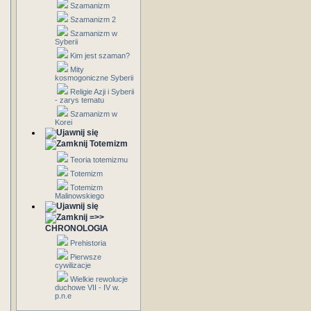
Szamanizm
Szamanizm 2
Szamanizm w
Syberii
Kim jest szaman?
Mity
kosmogoniczne Syberii
Religie Azji i Syberii
- zarys tematu
Szamanizm w
Korei
Totemizm
Teoria totemizmu
Totemizm
Totemizm
Malinowskiego
=>>
CHRONOLOGIA
Prehistoria
Pierwsze
cywilizacje
Wielkie rewolucje
duchowe VII - IV w.
p.n.e