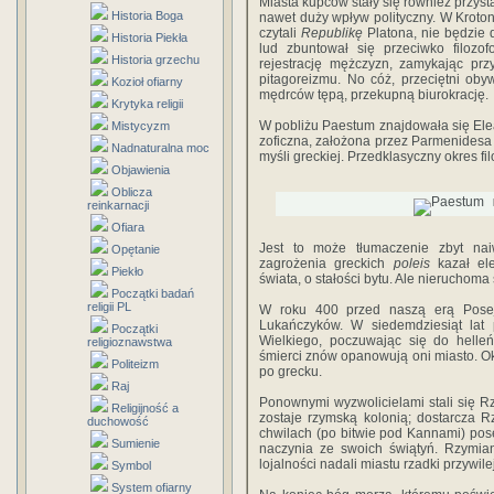
Miasta kupców stały się również przysta
Historia Boga
na­wet duży wpływ polityczny. W Kroton
czy­tali
Republikę
Platona, nie będzie 
Historia Piekła
lud zbuntował się przeciwko filozofo
Historia grzechu
rejestrację męż­czyzn, zamykając pr
pitagoreizmu. No cóż, prze­ciętni oby
Kozioł ofiarny
mędrców tępą, przekupną biu­rokrację.
Krytyka religii
W pobliżu Paestum znajdowała się Elea,
Mistycyzm
zoficzna, założona przez Parmenidesa
Nadnaturalna moc
myśli greckiej. Przedklasyczny okres filo
Objawienia
Oblicza
reinkarnacji
Ofiara
Jest to może tłumaczenie zbyt na
Opętanie
zagrożenia grec­kich
poleis
kazał ele
Piekło
świata, o stałości bytu. Ale nieruchoma 
Początki badań
religii PL
W roku 400 przed naszą erą Posejd
Lukańczyków. W siedemdziesiąt lat p
Początki
Wielkiego, po­czuwając się do helle
religioznawstwa
śmierci znów opanowują oni miasto. O
Politeizm
po grecku.
Raj
Ponownymi wyzwolicielami stali się Rz
Religijność a
zostaje rzymską kolonią; dostarcza Rz
duchowość
chwi­lach (po bitwie pod Kannami) pose
Sumienie
naczynia ze swoich świątyń. Rzymian
lojalności nadali miastu rzadki przywile
Symbol
System ofiarny