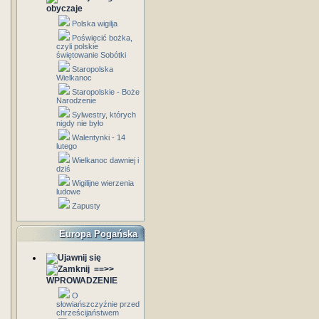
obyczaje
Polska wigilja
Poświęcić bożka,
czyli polskie
świętowanie Sobótki
Staropolska
Wielkanoc
Staropolskie - Boże
Narodzenie
Sylwestry, których
nigdy nie było
Walentynki - 14
lutego
Wielkanoc dawniej i
dziś
Wigilijne wierzenia
ludowe
Zapusty
Europa Pogańska
==>>
WPROWADZENIE
O
słowiańszczyźnie przed
chrześcijaństwem