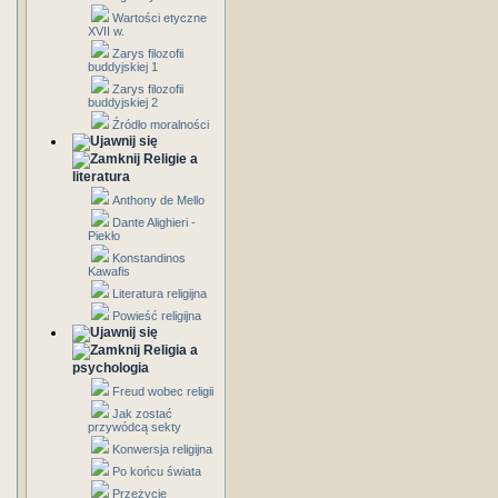
Wartości etyczne
XVII w.
Zarys filozofii
buddyjskiej 1
Zarys filozofii
buddyjskiej 2
Źródło moralności
Religie a
literatura
Anthony de Mello
Dante Alighieri -
Piekło
Konstandinos
Kawafis
Literatura religijna
Powieść religijna
Religia a
psychologia
Freud wobec religii
Jak zostać
przywódcą sekty
Konwersja religijna
Po końcu świata
Przeżycie