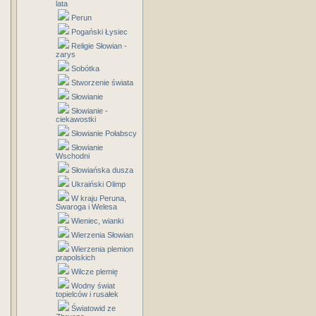
lata
Perun
Pogański Łysiec
Religie Słowian -
zarys
Sobótka
Stworzenie świata
Słowianie
Słowianie -
ciekawostki
Słowianie Połabscy
Słowianie
Wschodni
Słowiańska dusza
Ukraiński Olimp
W kraju Peruna,
Swaroga i Welesa
Wieniec, wianki
Wierzenia Słowian
Wierzenia plemion
prapolskich
Wilcze plemię
Wodny świat
topielców i rusałek
Światowid ze