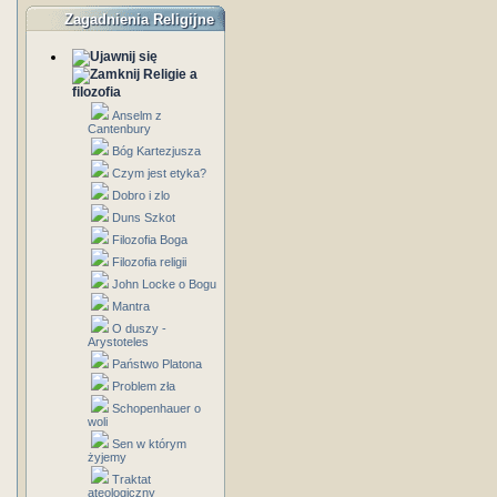
Zagadnienia Religijne
Religie a
filozofia
Anselm z
Cantenbury
Bóg Kartezjusza
Czym jest etyka?
Dobro i zlo
Duns Szkot
Filozofia Boga
Filozofia religii
John Locke o Bogu
Mantra
O duszy -
Arystoteles
Państwo Platona
Problem zła
Schopenhauer o
woli
Sen w którym
żyjemy
Traktat
ateologiczny