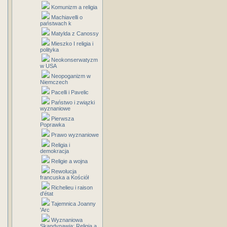
Komunizm a religia
Machiavelli o
państwach k
Matylda z Canossy
Mieszko I religia i
polityka
Neokonserwatyzm
w USA
Neopoganizm w
Niemczech
Pacelli i Pavelic
Państwo i związki
wyznaniowe
Pierwsza
Poprawka
Prawo wyznaniowe
Religia i
demokracja
Religie a wojna
Rewolucja
francuska a Kościół
Richelieu i raison
d'état
Tajemnica Joanny
'Arc
Wyznaniowa
Skandynawia: Religia a