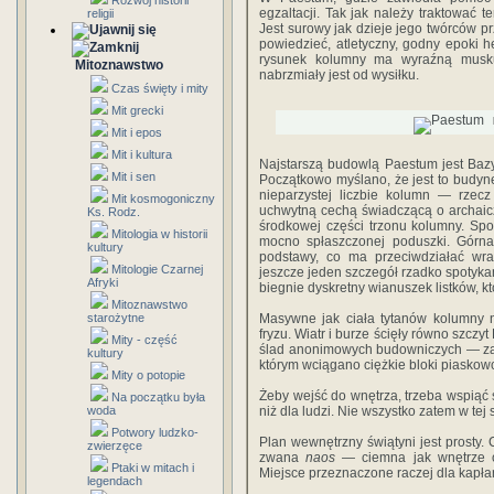
Rozwój historii
egzaltacji. Tak jak należy traktować t
religii
Jest surowy jak dzieje jego twórców prz
powiedzieć, atletyczny, godny epoki 
rysunek kolum­ny ma wyraźną muskul
Mitoznawstwo
nabrzmiały jest od wy­siłku.
Czas święty i mity
Mit grecki
Mit i epos
Mit i kultura
Najstarszą budowlą Paestum jest Baz
Mit i sen
Początkowo myślano, że jest to budyne
niepa­rzystej liczbie kolumn — rzec
Mit kosmogoniczny
uchwytną ce­chą świadczącą o archaic
Ks. Rodz.
środkowej części trzonu kolumny. Spo
Mitologia w historii
mocno spłaszczonej po­duszki. Górna
kultury
podstawy, co ma przeciwdziałać wraż
Mitologie Czarnej
jeszcze jeden szczegół rzadko spotykan
Afryki
biegnie dyskretny wianuszek listków, kt
Mitoznawstwo
starożytne
Masywne jak ciała tytanów kolumny ni
fryzu. Wiatr i burze ścięły równo szczyt 
Mity - część
ślad anonimowych budowniczych — zagłę
kultury
któ­rym wciągano ciężkie bloki piaskow
Mity o potopie
Żeby wejść do wnętrza, trzeba wspiąć 
Na początku była
woda
niż dla ludzi. Nie wszystko zatem w tej
Potwory ludzko-
Plan wewnętrzny świątyni jest prosty.
zwierzęce
zwana
naos
— ciemna jak wnętrze ok
Ptaki w mitach i
Miejsce przeznaczone raczej dla kapłan
legendach