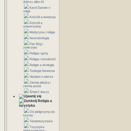
dobrzy albo źli
Karol Darwin o
religii
Kościół a ewolucja
Kościół a
uniwersytety
Medycyna i religia
Neuroteologia
Pan Bóg i
zwierzęta
Religia i geny
Religia i moralność
Religie a ekologia
Teologia Newtona
Vetulani o wierze
Ziemia płaska i
ziemia pusta
Śmierć duszy
Religia a
turystyka
Od pielgrzyma do
turysty
Tanatoturystyka
Turystyka
pielgrzymkowa -