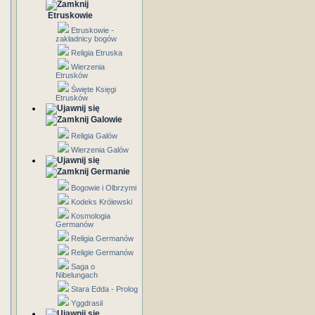
Etruskowie
Etruskowie -
zakładnicy bogów
Religia Etruska
Wierzenia
Etrusków
Święte Księgi
Etrusków
Galowie
Religia Galów
Wierzenia Galów
Germanie
Bogowie i Olbrzymi
Kodeks Królewski
Kosmologia
Germanów
Religia Germanów
Religie Germanów
Saga o
Nibelungach
Stara Edda - Prolog
Yggdrasil