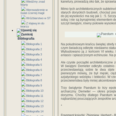
kanelury, prowadzą oko tak, że sprawi
Wiedźmy znad
Warty
Mimo tych architektonicznych subtelno
Wprowadzenie w
starych doryckich budowli, chociaż po
świat czarnej magii
do jej wysokości ma się jak 1 : 5. Szcz
Wróżbiarstwo w ST
sobą i nie są bynajmniej elementem de
szczyt świątyni, równy połowie wysoko
Z klątwą im do
twarzy
Bibliografia
Bibliografia 1
Na południowym krańcu świętej strefy m
czym świadczą odkryte niedawno statuetk
Bibliografia 2
Wybudowano ją z końcem VI wieku. M
Bibliografia 3
entasis
i spłaszczonym echinusie. Na p
Bibliografia 4
Ale czyste porządki architektoniczne 
Bibliografia 5
W świątyni Demeter odkryto ostatnio dw
prze­ciwstawiają sobie te dwa styl
Bibliografia 6
pierwszym mó­wią, że był męski, ciężk
Bibliografia 7
azjatyckiego wdzięku i lekkości. W rzec
Bibliografia 8
przeciwieństwa były mniej akcentowane, 
Bibliografia 9
Trzy świątynie Paestum to trzy epok
Bibliografia 10
archai­czny. Demeter — okres przejś
doryzmu. Choć­by dlatego Paestum wa
Bibliografia 11
najbardziej pouczają­cych zespołów arc
Bibliografia 12
*
Bibliografia 13
Bibliografia 14
Fragment książki: Zbigniew Herbert -
B