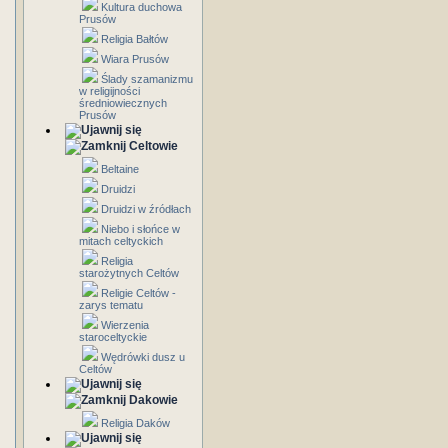
Kultura duchowa
Prusów
Religia Bałtów
Wiara Prusów
Ślady szamanizmu
w religijności
średniowiecznych
Prusów
Celtowie
Beltaine
Druidzi
Druidzi w źródłach
Niebo i słońce w
mitach celtyckich
Religia
starożytnych Celtów
Religie Celtów -
zarys tematu
Wierzenia
staroceltyckie
Wędrówki dusz u
Celtów
Dakowie
Religia Daków