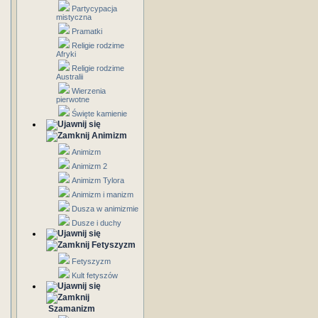
Partycypacja
mistyczna
Pramatki
Religie rodzime
Afryki
Religie rodzime
Australii
Wierzenia
pierwotne
Święte kamienie
Animizm
Animizm
Animizm 2
Animizm Tylora
Animizm i manizm
Dusza w animizmie
Dusze i duchy
Fetyszyzm
Fetyszyzm
Kult fetyszów
Szamanizm