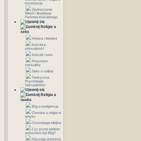
konstytucja
Zjednoczenie
Włoch i likwidacja
Państwa Kościelnego
Religie a
seks
Heloiza i Abelard
Kościół a
seksualność
Kościół i seks
Pesymizm
seksualny
Seks a celibat
Tantryczna
Psychologia
Seksualności
Religia a
nauka
Bóg a inteligencja
Choroba a religia w
antyku
Chronologia biblijna
Czy przed wielkim
wybuchem był Bóg?
Dlaczego jesteśmy