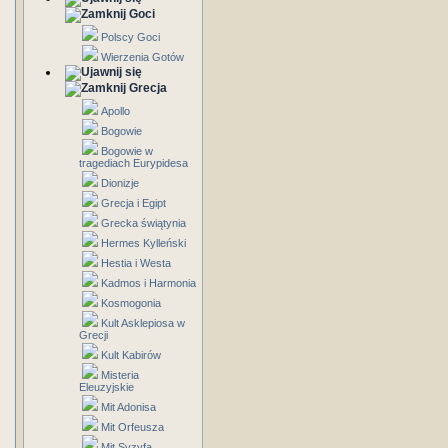
Goci
Polscy Goci
Wierzenia Gotów
Grecja
Apollo
Bogowie
Bogowie w
tragediach Eurypidesa
Dionizje
Grecja i Egipt
Grecka świątynia
Hermes Kylleński
Hestia i Westa
Kadmos i Harmonia
Kosmogonia
Kult Asklepiosa w
Grecji
Kult Kabirów
Misteria
Eleuzyjskie
Mit Adonisa
Mit Orfeusza
Mit Syzyfa