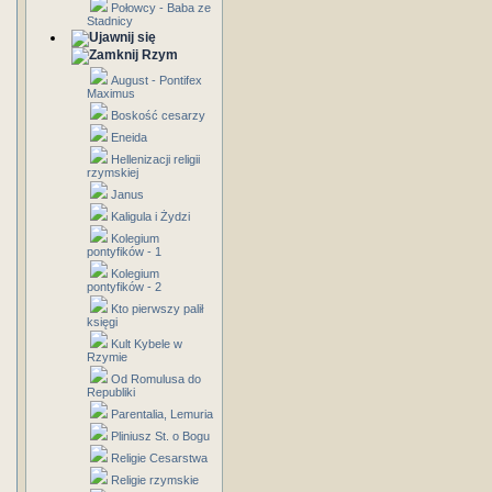
Połowcy - Baba ze
Stadnicy
Rzym
August - Pontifex
Maximus
Boskość cesarzy
Eneida
Hellenizacji religii
rzymskiej
Janus
Kaligula i Żydzi
Kolegium
pontyfików - 1
Kolegium
pontyfików - 2
Kto pierwszy palił
księgi
Kult Kybele w
Rzymie
Od Romulusa do
Republiki
Parentalia, Lemuria
Pliniusz St. o Bogu
Religie Cesarstwa
Religie rzymskie