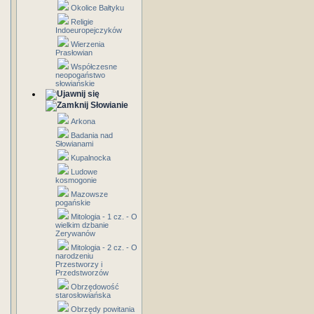
Okolice Bałtyku
Religie
Indoeuropejczyków
Wierzenia
Prasłowian
Współczesne
neopogaństwo
słowiańskie
Słowianie
Arkona
Badania nad
Słowianami
Kupalnocka
Ludowe
kosmogonie
Mazowsze
pogańskie
Mitologia - 1 cz. - O
wielkim dzbanie
Zerywanów
Mitologia - 2 cz. - O
narodzeniu
Przestworzy i
Przedstworzów
Obrzędowość
starosłowiańska
Obrzędy powitania