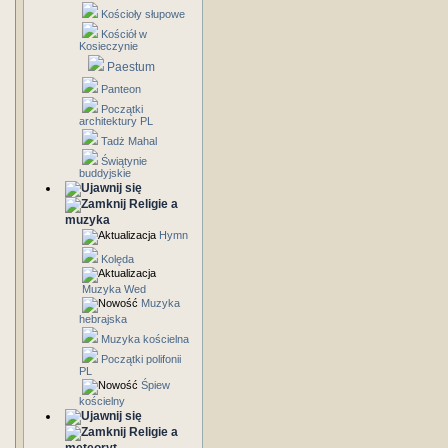
Kościoły słupowe
Kościół w
Kosieczynie
Paestum
Panteon
Początki
architektury PL
Tadż Mahal
Świątynie
buddyjskie
Religie a
muzyka
Hymn
Kolęda
Muzyka Wed
Muzyka
hebrajska
Muzyka kościelna
Początki polifonii
PL
Śpiew
kościelny
Religie a