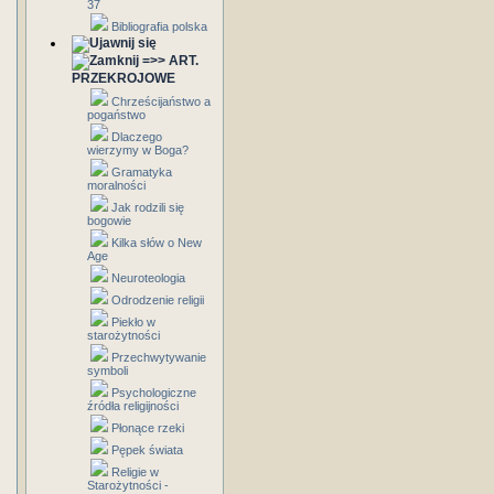
37
Bibliografia polska
=>> ART.
PRZEKROJOWE
Chrześcijaństwo a
pogaństwo
Dlaczego
wierzymy w Boga?
Gramatyka
moralności
Jak rodzili się
bogowie
Kilka słów o New
Age
Neuroteologia
Odrodzenie religii
Piekło w
starożytności
Przechwytywanie
symboli
Psychologiczne
źródła religijności
Płonące rzeki
Pępek świata
Religie w
Starożytności -