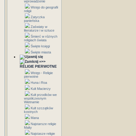
wprowadzenie
Wstęp do geografii
religii
Zatyczka
panieńska
Zaświaty w
literaturze i w sztuce
Śmierć w różnych
religiach świata
Święte księgi
Święte miasta
=>>
RELIGIE PIERWOTNE
Wstęp - Religie
pierwotne
Huna i Roa
Kult Macierzy
Kult przodków we
współczesnym
Wietnamie
Kult szczątków
kostnych
Mana
Najstarsze religie
Malty
Najstasze religie