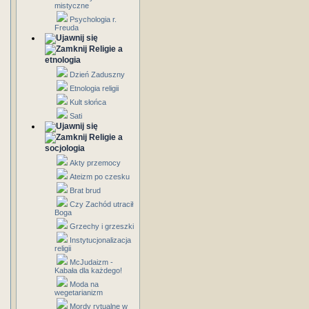
mistyczne
Psychologia r.
Freuda
Religie a
etnologia
Dzień Zaduszny
Etnologia religii
Kult słońca
Sati
Religie a
socjologia
Akty przemocy
Ateizm po czesku
Brat brud
Czy Zachód utracił
Boga
Grzechy i grzeszki
Instytucjonalizacja
religii
McJudaizm -
Kabała dla każdego!
Moda na
wegetarianizm
Mordy rytualne w