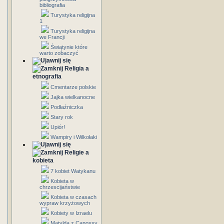
bibliografia
Turystyka religijna
1
Turystyka religijna
we Francji
Świątynie które
warto zobaczyć
Religia a
etnografia
Cmentarze polskie
Jajka wielkanocne
Podłaźniczka
Stary rok
Upiór!
Wampiry i Wilkołaki
Religie a
kobieta
7 kobiet Watykanu
Kobieta w
chrzescijaństwie
Kobieta w czasach
wypraw krzyżowych
Kobiety w Izraelu
Matylda z Canossy