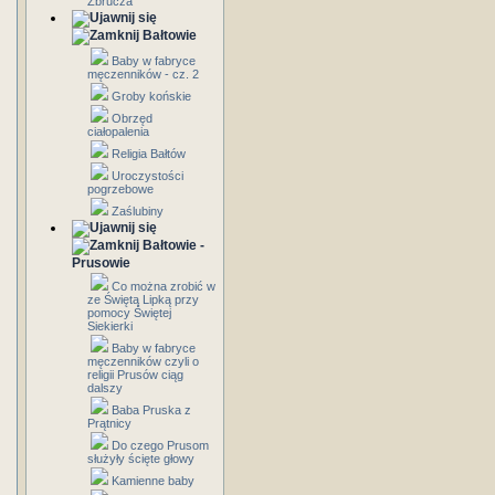
Zbrucza
Bałtowie
Baby w fabryce
męczenników - cz. 2
Groby końskie
Obrzęd
ciałopalenia
Religia Bałtów
Uroczystości
pogrzebowe
Zaślubiny
Bałtowie -
Prusowie
Co można zrobić w
ze Świętą Lipką przy
pomocy Świętej
Siekierki
Baby w fabryce
męczenników czyli o
religii Prusów ciąg
dalszy
Baba Pruska z
Prątnicy
Do czego Prusom
służyły ścięte głowy
Kamienne baby