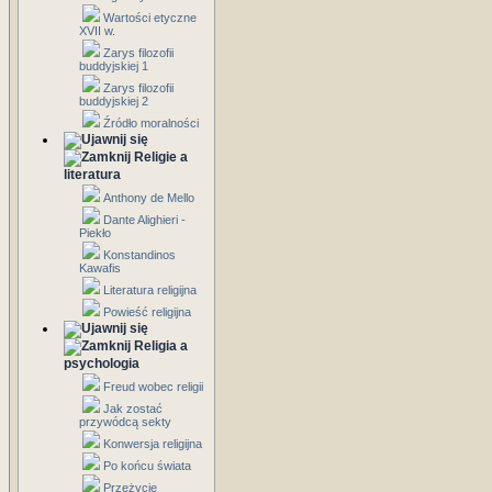
Wartości etyczne
XVII w.
Zarys filozofii
buddyjskiej 1
Zarys filozofii
buddyjskiej 2
Źródło moralności
Religie a
literatura
Anthony de Mello
Dante Alighieri -
Piekło
Konstandinos
Kawafis
Literatura religijna
Powieść religijna
Religia a
psychologia
Freud wobec religii
Jak zostać
przywódcą sekty
Konwersja religijna
Po końcu świata
Przeżycie