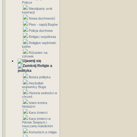
Polsce
Nieodparty urok
kastracji
Nowa duchowość
Piwo - napój Bogów
Policja duchowa
Religia i wspólnota
Religijne wędrówki
ludów
Różaniec na
zdrowie
Religie a
polityka
Boska polityka
Hezbollah
wojownicy Boga
Historia wolności w
chrześ.
Islam kontra
hinduizm
Kara śmierci
Kara śmierci w
Piśmie Świętym i
nauczaniu katolickim
Komunizm a religia