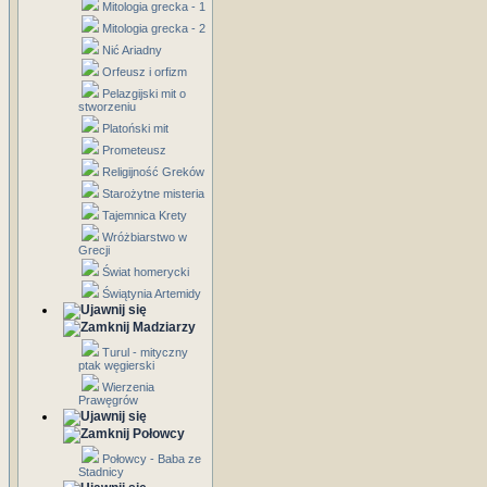
Mitologia grecka - 1
Mitologia grecka - 2
Nić Ariadny
Orfeusz i orfizm
Pelazgijski mit o
stworzeniu
Platoński mit
Prometeusz
Religijność Greków
Starożytne misteria
Tajemnica Krety
Wróżbiarstwo w
Grecji
Świat homerycki
Świątynia Artemidy
Madziarzy
Turul - mityczny
ptak węgierski
Wierzenia
Prawęgrów
Połowcy
Połowcy - Baba ze
Stadnicy