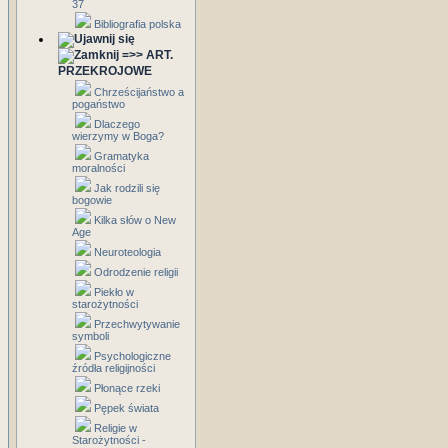
37
Bibliografia polska
=>> ART.
PRZEKROJOWE
Chrześcijaństwo a
pogaństwo
Dlaczego
wierzymy w Boga?
Gramatyka
moralności
Jak rodzili się
bogowie
Kilka słów o New
Age
Neuroteologia
Odrodzenie religii
Piekło w
starożytności
Przechwytywanie
symboli
Psychologiczne
źródła religijności
Płonące rzeki
Pępek świata
Religie w
Starożytności -