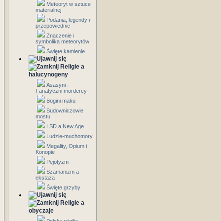
Meteoryt w sztuce
materialnej
Podania, legendy i
przepowiednie
Znaczenie i
symbolika meteorytów
Święte kamienie
Religie a
halucynogeny
Asasyni -
Fanatyczni mordercy
Bogini maku
Budowniczowie
mostu
LSD a New Age
Ludzie-muchomory
Megality, Opium i
Konopie
Pejotyzm
Szamanizm a
ekstaza
Święte grzyby
Religie a
obyczaje