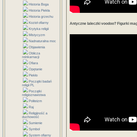
Historia Boga
Historia Piekła
Historia grzechu
Kozioł ofiarny
Antyczne laleczki voodoo? Figurki mag
Krytyka religii
Mistycyzm
Nadnaturalna moc
Objawienia
Oblicza
reinkarnacji
Ofiara
Opętanie
Piekło
Początki badań
religii PL
Początki
religioznawstwa
Politeizm
Raj
Religijność a
duchowość
Sumienie
Symbol
System ofiarny