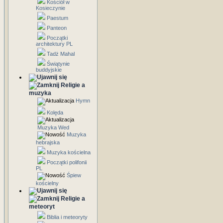
Kościół w
Kosieczynie
Paestum
Panteon
Początki
architektury PL
Tadż Mahal
Świątynie
buddyjskie
Religie a
muzyka
Hymn
Kolęda
Muzyka Wed
Muzyka
hebrajska
Muzyka kościelna
Początki polifonii
PL
Śpiew
kościelny
Religie a
meteoryt
Biblia i meteoryty