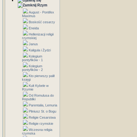
Rzym
August - Pontifex
Maximus
Boskość cesarzy
Eneida
Hellenizacji religii
rzymskiej
Janus
Kaligula i Żydzi
Kolegium
pontyfików - 1
Kolegium
pontyfików - 2
Kto pierwszy palił
księgi
Kult Kybele w
Rzymie
Od Romulusa do
Republiki
Parentalia, Lemuria
Pliniusz St. o Bogu
Religie Cesarstwa
Religie rzymskie
Wczesna religia
rzymska