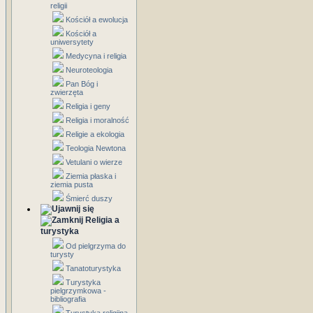
religii
Kościół a ewolucja
Kościół a
uniwersytety
Medycyna i religia
Neuroteologia
Pan Bóg i
zwierzęta
Religia i geny
Religia i moralność
Religie a ekologia
Teologia Newtona
Vetulani o wierze
Ziemia płaska i
ziemia pusta
Śmierć duszy
Religia a
turystyka
Od pielgrzyma do
turysty
Tanatoturystyka
Turystyka
pielgrzymkowa -
bibliografia