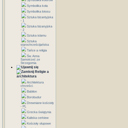
Symbolika kolorów
Symbolika koła
Symbolika lotosu
Sztuka bizantyjska
- 1
Sztuka bizanyjska
- 2
Sztuka islamu
Sztuka
starochrześcijańska
Tańce a religia
Św. Anna
Samotrzeć ze
Strzegomia
Religie a
architektura
Architektura
chrześci.
Babilon
Borobudur
Drewniane kościoły
- PL
Grecka świątynia
Kaliska cerkiew
Kościoły słupowe