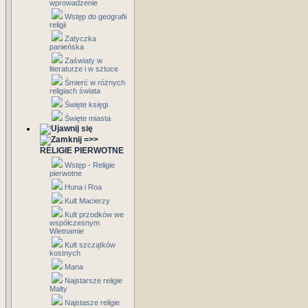
wprowadzenie
Wstęp do geografii
religii
Zatyczka
panieńska
Zaświaty w
literaturze i w sztuce
Śmierć w różnych
religiach świata
Święte księgi
Święte miasta
=>>
RELIGIE PIERWOTNE
Wstęp - Religie
pierwotne
Huna i Roa
Kult Macierzy
Kult przodków we
współczesnym
Wietnamie
Kult szczątków
kostnych
Mana
Najstarsze religie
Malty
Najstasze religie