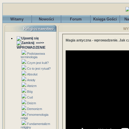
Witamy
Nowości
Forum
Księga Gości
Na
Religioznawstwo
WYK
Magia antyczna - wprowadzenie. Jak c
==>>
WPROWADZENIE
Podstawowa
terminologia
Czym jest kult?
Co to jest rytuał?
Absolut
Anioły
Ateizm
Bóg
Cud
Deizm
Demonizm
Fenomenologia
religii
Fundamentalizm
religijny