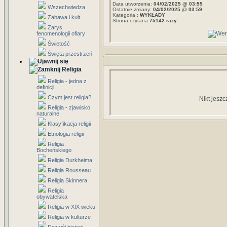
Data utworzenia:
04/02/2025 @ 03:55
Wszechwiedza
Ostatnie zmiany:
04/02/2025 @ 03:59
Kategoria :
WYKŁADY
Zabawa i kult
Strona czytana
75142 razy
Zarys
fenomenologii ofiary
Świetość
Święta przestrzeń
Religia
Religia - jedna z
definicji
Czym jest religia?
Nikt jeszc
Religia - zjawisko
naturalne
Klasyfikacja religii
Etnologia religii
Religia
Bocheńskiego
Religia Durkheima
Religia Rousseau
Religia Skinnera
Religia
obywatelska
Religia w XIX wieku
Religia w kulturze