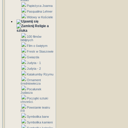
kobiet
Papieżyca Joanna
Pasqualina Lehner
Wdowy w Kościele
Religie a
sztuka
100 filmów
biblijnych
Film o świętym
Fresk w Staszowie
Gwiazda
Judyta - 1
Judyta - 2
Katakumby Rzymu
Ornament
średniowiecza
Pocałunek
Judasza
Początki sztuki
chrześci.
Powstanie teatru
FR
Symbolika barw
Symbolika kamieni