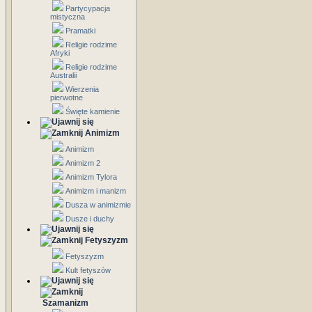
Partycypacja
mistyczna
Pramatki
Religie rodzime
Afryki
Religie rodzime
Australii
Wierzenia
pierwotne
Święte kamienie
Animizm
Animizm
Animizm 2
Animizm Tylora
Animizm i manizm
Dusza w animizmie
Dusze i duchy
Fetyszyzm
Fetyszyzm
Kult fetyszów
Szamanizm