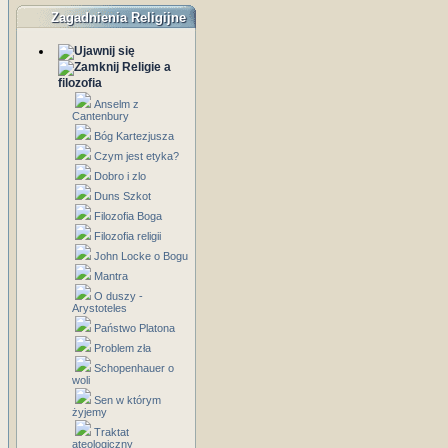
Zagadnienia Religijne
Religie a
filozofia
Anselm z
Cantenbury
Bóg Kartezjusza
Czym jest etyka?
Dobro i zlo
Duns Szkot
Filozofia Boga
Filozofia religii
John Locke o Bogu
Mantra
O duszy -
Arystoteles
Państwo Platona
Problem zła
Schopenhauer o
woli
Sen w którym
żyjemy
Traktat
ateologiczny