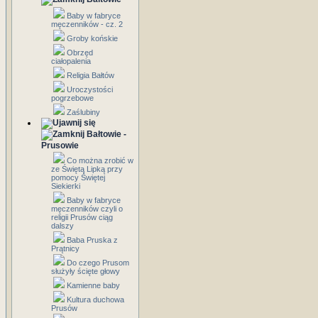
Baby w fabryce
męczenników - cz. 2
Groby końskie
Obrzęd
ciałopalenia
Religia Bałtów
Uroczystości
pogrzebowe
Zaślubiny
Bałtowie -
Prusowie
Co można zrobić w
ze Świętą Lipką przy
pomocy Świętej
Siekierki
Baby w fabryce
męczenników czyli o
religii Prusów ciąg
dalszy
Baba Pruska z
Prątnicy
Do czego Prusom
służyły ścięte głowy
Kamienne baby
Kultura duchowa
Prusów