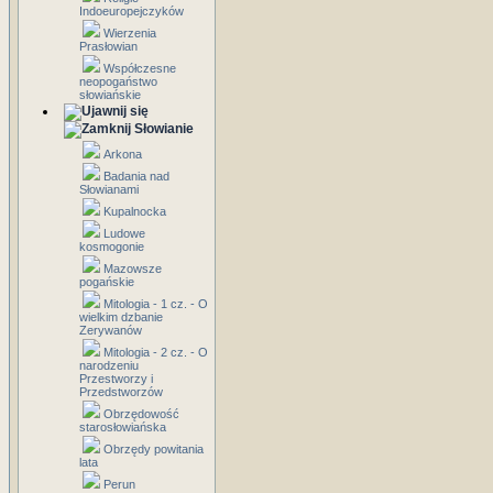
Indoeuropejczyków
Wierzenia
Prasłowian
Współczesne
neopogaństwo
słowiańskie
Słowianie
Arkona
Badania nad
Słowianami
Kupalnocka
Ludowe
kosmogonie
Mazowsze
pogańskie
Mitologia - 1 cz. - O
wielkim dzbanie
Zerywanów
Mitologia - 2 cz. - O
narodzeniu
Przestworzy i
Przedstworzów
Obrzędowość
starosłowiańska
Obrzędy powitania
lata
Perun