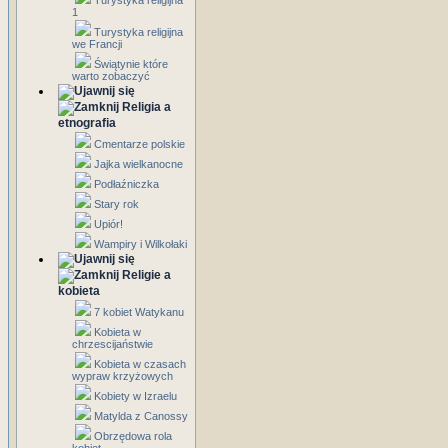
Turystyka religijna
1
Turystyka religijna
we Francji
Świątynie które
warto zobaczyć
Religia a
etnografia
Cmentarze polskie
Jajka wielkanocne
Podłaźniczka
Stary rok
Upiór!
Wampiry i Wilkołaki
Religie a
kobieta
7 kobiet Watykanu
Kobieta w
chrzescijaństwie
Kobieta w czasach
wypraw krzyżowych
Kobiety w Izraelu
Matylda z Canossy
Obrzędowa rola