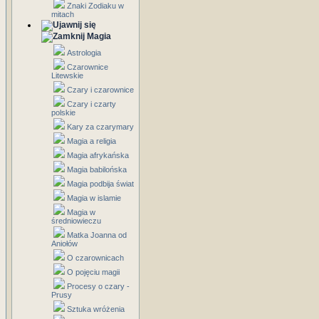
Znaki Zodiaku w
mitach
Magia
Astrologia
Czarownice
Litewskie
Czary i czarownice
Czary i czarty
polskie
Kary za czarymary
Magia a religia
Magia afrykańska
Magia babilońska
Magia podbija świat
Magia w islamie
Magia w
średniowieczu
Matka Joanna od
Aniołów
O czarownicach
O pojęciu magii
Procesy o czary -
Prusy
Sztuka wróżenia