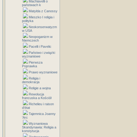
Machiavelli o
państwach k
Matylda z Canossy
Mieszko I religia i
polityka
Neokonserwatyzm
w USA
Neopoganizm w
Niemczech
Pacelli i Pavelic
Państwo i związki
wyznaniowe
Pierwsza
Poprawka
Prawo wyznaniowe
Religia i
demokracja
Religie a wojna
Rewolucja
francuska a Kościół
Richelieu i raison
d'état
Tajemnica Joanny
'Arc
Wyznaniowa
Skandynawia: Religia a
konstytucja