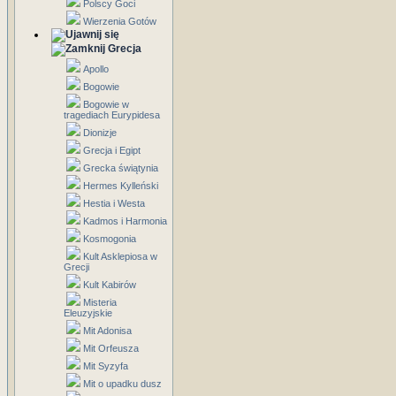
Polscy Goci
Wierzenia Gotów
Grecja
Apollo
Bogowie
Bogowie w
tragediach Eurypidesa
Dionizje
Grecja i Egipt
Grecka świątynia
Hermes Kylleński
Hestia i Westa
Kadmos i Harmonia
Kosmogonia
Kult Asklepiosa w
Grecji
Kult Kabirów
Misteria
Eleuzyjskie
Mit Adonisa
Mit Orfeusza
Mit Syzyfa
Mit o upadku dusz