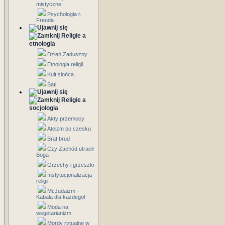
mistyczne
Psychologia r.
Freuda
Religie a
etnologia
Dzień Zaduszny
Etnologia religii
Kult słońca
Sati
Religie a
socjologia
Akty przemocy
Ateizm po czesku
Brat brud
Czy Zachód utracił
Boga
Grzechy i grzeszki
Instytucjonalizacja
religii
McJudaizm -
Kabała dla każdego!
Moda na
wegetarianizm
Mordy rytualne w