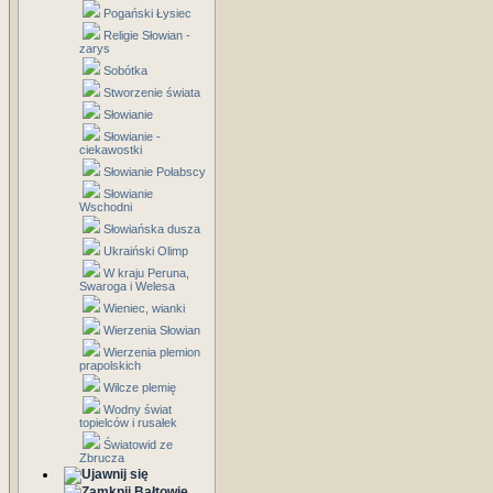
Pogański Łysiec
Religie Słowian -
zarys
Sobótka
Stworzenie świata
Słowianie
Słowianie -
ciekawostki
Słowianie Połabscy
Słowianie
Wschodni
Słowiańska dusza
Ukraiński Olimp
W kraju Peruna,
Swaroga i Welesa
Wieniec, wianki
Wierzenia Słowian
Wierzenia plemion
prapolskich
Wilcze plemię
Wodny świat
topielców i rusałek
Światowid ze
Zbrucza
Bałtowie