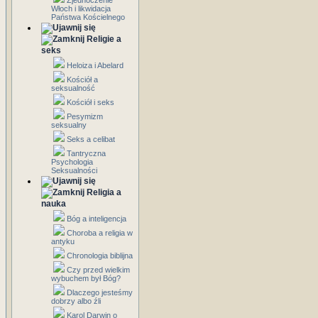
Zjednoczenie
Włoch i likwidacja
Państwa Kościelnego
Religie a
seks
Heloiza i Abelard
Kościół a
seksualność
Kościół i seks
Pesymizm
seksualny
Seks a celibat
Tantryczna
Psychologia
Seksualności
Religia a
nauka
Bóg a inteligencja
Choroba a religia w
antyku
Chronologia biblijna
Czy przed wielkim
wybuchem był Bóg?
Dlaczego jesteśmy
dobrzy albo źli
Karol Darwin o