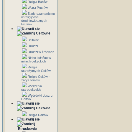
Religia Bałtów
Wiara Prusów
Ślady szamanizmu
w religijności
średniowiecznych
Prusów
Celtowie
Beltaine
Druidzi
Druidzi w źródłach
Niebo i słońce w
mitach celtyckich
Religia
starożytnych Celtów
Religie Celtów -
zarys tematu
Wierzenia
staroceltyckie
Wędrówki dusz u
Celtów
Dakowie
Religia Daków
Etruskowie