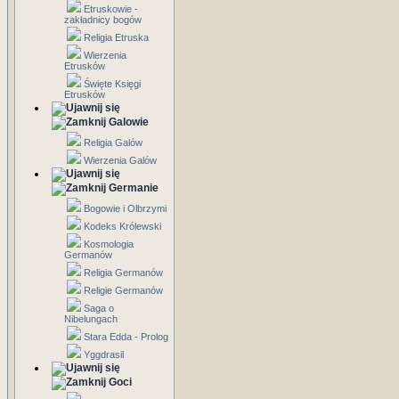
Etruskowie -
zakładnicy bogów
Religia Etruska
Wierzenia
Etrusków
Święte Księgi
Etrusków
Galowie
Religia Galów
Wierzenia Galów
Germanie
Bogowie i Olbrzymi
Kodeks Królewski
Kosmologia
Germanów
Religia Germanów
Religie Germanów
Saga o
Nibelungach
Stara Edda - Prolog
Yggdrasil
Goci