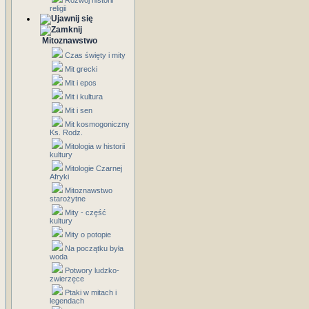
Rozwój historii
religii
Mitoznawstwo
Czas święty i mity
Mit grecki
Mit i epos
Mit i kultura
Mit i sen
Mit kosmogoniczny
Ks. Rodz.
Mitologia w historii
kultury
Mitologie Czarnej
Afryki
Mitoznawstwo
starożytne
Mity - część
kultury
Mity o potopie
Na początku była
woda
Potwory ludzko-
zwierzęce
Ptaki w mitach i
legendach