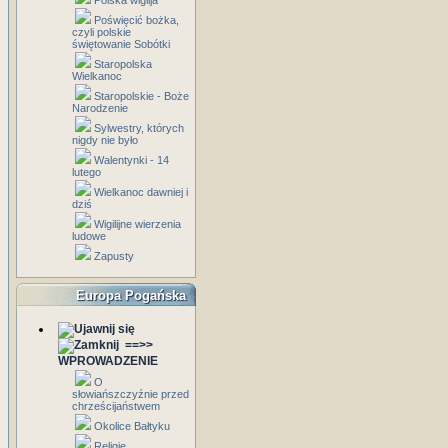
Polska wigilja
Poświęcić bożka,
czyli polskie
świętowanie Sobótki
Staropolska
Wielkanoc
Staropolskie - Boże
Narodzenie
Sylwestry, których
nigdy nie było
Walentynki - 14
lutego
Wielkanoc dawniej i
dziś
Wigilijne wierzenia
ludowe
Zapusty
Europa Pogańska
==>>
WPROWADZENIE
O
słowiańszczyźnie przed
chrześcijaństwem
Okolice Bałtyku
Religie