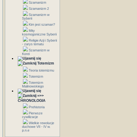
Szamanizm
Szamanizm 2
Szamanizm w
Syberii
Kim jest szaman?
Mity
kosmogoniczne Syberii
Religie Azji i Syberii
- zarys tematu
Szamanizm w
Korei
Totemizm
Teoria totemizmu
Totemizm
Totemizm
Malinowskiego
=>>
CHRONOLOGIA
Prehistoria
Pierwsze
cywilizacje
Wielkie rewolucje
duchowe VII - IV w.
p.n.e