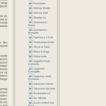
 rangi
Rzymianie
gipcie
Sekrety Buddy
Sekrety Delf
dów do
Shangri-La
onej w
Szamanizm -
 Ucisk
Korea
owania
Szamanizm -
Mongolia
Tajemnica 3 Króli
Terakotowa Armia
a. Ten
dramat
Terror w Tokio
Wiara w Boga
a wody
Wolna wola
palcem
Zagadka Kodu
eszcza
Leonarda
łotego
Zaginione
adzone
Ewangelie
raz za
Gibeon
Zaginiony świat
tniego
Etrusków
Zakazane miasto
Zakazane obrzędy
awniej
urzone
Średniowiecze
opiero
Św. Mikołaj
nować.
to ich
Życie i śmierć bez
z jest
Boga