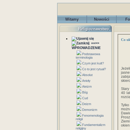
Witamy
Nowości
Fo
Religioznawstwo
Co u
==>>
WPROWADZENIE
Podstawowa
terminologia
Czym jest kult?
Jeżel
Co to jest rytuał?
jasne
Absolut
zabij
skier
Anioły
Ateizm
Stary
Bóg
40 la
rozci
Cud
Deizm
Tylko
można
Demonizm
Dawid
Fenomenologia
Prosz
religii
Ziemi
Fundamentalizm
okien
religijny