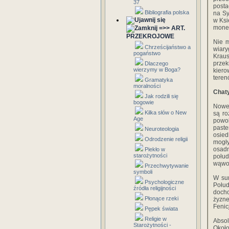
37
posta
Bibliografia polska
na Sy
w Ksi
monet
=>> ART.
PRZEKROJOWE
Nie m
Chrześcijaństwo a
wiary
pogaństwo
Kraus
przek
Dlaczego
wierzymy w Boga?
kiero
teren
Gramatyka
moralności
Chaty
Jak rodzili się
bogowie
Nowe 
Kilka słów o New
są ro
Age
powol
paste
Neuroteologia
osied
Odrodzenie religii
mogły
osadn
Piekło w
starożytności
połu
wąwoz
Przechwytywanie
symboli
W sum
Psychologiczne
Połud
źródła religijności
docho
Płonące rzeki
żyzne
Fenic
Pępek świata
Religie w
Absol
Starożytności -
Około