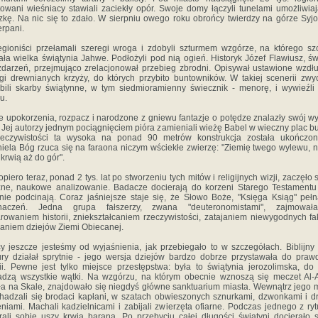
owani wieśniacy stawiali zaciekły opór. Swoje domy łączyli tunelami umożliwia
zkę. Na nic się to zdało. W sierpniu owego roku obrońcy twierdzy na górze Syjo
rpani.
egioniści przełamali szeregi wroga i zdobyli szturmem wzgórze, na którego sz
tała wielka świątynia Jahwe. Podłożyli pod nią ogień. Historyk Józef Flawiusz, ś
zdarzeń, przejmująco zrelacjonował przebieg zbrodni. Opisywał ustawione wzdłu
gi drewnianych krzyży, do których przybito buntowników. W takiej scenerii zwy
bili skarby świątynne, w tym siedmioramienny świecznik - menorę, i wywieźli
u.
e upokorzenia, rozpacz i narodzone z gniewu fantazje o potędze znalazły swój w
i. Jej autorzy jednym pociągnięciem pióra zamieniali wieżę Babel w wieczny plac 
zeczywistości ta wysoka na ponad 90 metrów konstrukcja została ukończon
iela Bóg rzuca się na faraona niczym wściekłe zwierzę: "Ziemię twego wylewu, 
 krwią aż do gór".
opiero teraz, ponad 2 tys. lat po stworzeniu tych mitów i religijnych wizji, zaczęło s
zne, naukowe analizowanie. Badacze docierają do korzeni Starego Testamentu 
nie podcinają. Coraz jaśniejsze staje się, że Słowo Boże, "Księga Ksiąg" pełn
inaczeń. Jedna grupa fałszerzy, zwana "deuteronomistami", zajmował
rowaniem historii, zniekształcaniem rzeczywistości, zatajaniem niewygodnych fa
aniem dziejów Ziemi Obiecanej.
y jeszcze jesteśmy od wyjaśnienia, jak przebiegało to w szczegółach. Biblijny
ry działał sprytnie - jego wersja dziejów bardzo dobrze przystawała do praw
rii. Pewne jest tylko miejsce przestępstwa: była to świątynia jerozolimska, do 
dzą wszystkie wątki. Na wzgórzu, na którym obecnie wznoszą się meczet Al-
a na Skale, znajdowało się niegdyś główne sanktuarium miasta. Wewnątrz jego
hadzali się brodaci kapłani, w szatach obwieszonych sznurkami, dzwonkami i d
niami. Machali kadzielnicami i zabijali zwierzęta ofiarne. Podczas jednego z ry
rali sobie uszy krwią barana. Po przebyciu całej długości świątyni docierało 