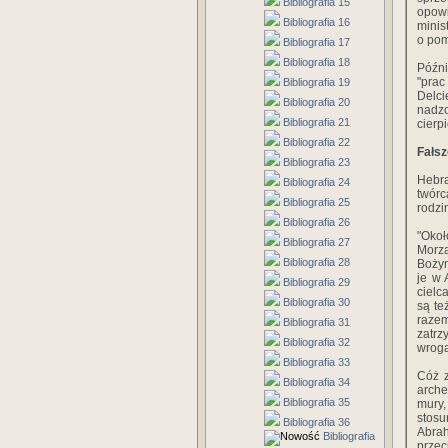
Bibliografia 15
opowi
Bibliografia 16
minis
o pom
Bibliografia 17
Bibliografia 18
Późni
"prac
Bibliografia 19
Delci
Bibliografia 20
nadzo
Bibliografia 21
cierp
Bibliografia 22
Fałsz
Bibliografia 23
Hebra
Bibliografia 24
twórc
Bibliografia 25
rodzi
Bibliografia 26
"Okoł
Bibliografia 27
Morza
Bibliografia 28
Bożym
je w 
Bibliografia 29
cielc
Bibliografia 30
są te
razem
Bibliografia 31
zatrz
Bibliografia 32
wroga
Bibliografia 33
Cóż z
Bibliografia 34
arche
Bibliografia 35
mury,
stosu
Bibliografia 36
Abrah
Bibliografia
przec