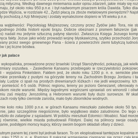
cią mityczną. Według dawnego mniemania autor opisu zdarzeń, jakie miały się ro
naju, żył około roku 950 p.n.e. i był nadwornym pisarzem króla Dawida. Tylko dl
ędze Wyjścia, w rozdziale 42., Żydzi płacą za zboże metalowymi pieniędzmi? Najs
y pochodzą z Azji Mniejszej i zostały wynalezione dopiero w VII wieku p.n.e.
a wątpliwości: Pięcioksiąg Mojżeszowy, czczony przez Żydów jako Tora, nie s
godnego źródła historii epoki brązu. Dobrze obeznani z pismem fałszerze (ja
s) nadali mu jedynie sztuczną patynę starości. Zwłaszcza Księga Jozuego komp
ręca fakty. Jozue jako wódz prowadzi wojnę błyskawiczną, szybko przechodzi Jord
wany przez swego gniewnego Pana - ściera z powierzchni ziemi tubylczą ludnoś
ów i jej liczne bóstwa.
 jak pałace
wykopaliska, prowadzone przez Izraelski Urząd Starożytności, pokazują, jak wielk
zmiary oszustwa. - Zasiedlenie Kanaanu przebiegało w rzeczywistości pokojowo
i - wyjaśnia Finkelstein. Faktem jest, że około roku 1200 p. n. e. semickie pl
rskie przenikały z pustyni na górzyste tereny na Zachodnim Brzegu Jordanu i t
lały. Ludzie ci spali na prostych drewnianych łóżkach i nie jedli wieprzowiny. Ic
 pomieścić 4-5 osób. Północ regionu, tereny po jezioro Genezaret, oferowały
ikom niezłe warunki. Między łagodnymi wzgórzami uprawiali oni winorośl i oliw
dniu zaś między Jerozolimą a Hebronem warunki były dużo surowsze. W skali
ach rosły tylko cierniste zarośla, mało było zbiorników wodnych.
ie koło roku 1000 p.n.e. w górach Kanaanu mieszkało zaledwie około 50 tys. 
nie, jako szczególnie niegościnne, było wyjątkowo słabo zaludnione. Do tego 
dziło do zatargów z sąsiadami. W pobliżu mieszkali Edomici i Moabici. Nad morz
j równinie, wielkie miasta pobudowali Filistyni. Dalej na północy swoje osady
janie, podstępni morscy kupcy, którzy swoim bogom składali ofiary z dzieci.
utnym panem tej ziemi był jednak faraon. To on eksploatował tamtejsze kopalnie m
 roku 1250 p. n. e. Ramzes II nakazał wzniesienie ciągnącej się przez cały kraj