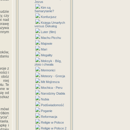
Jezus
Kim są
Samarytanie?
Ludzie
y, czy
Konfucjusz
ni nad
Księga Umarłych
zprawę
versus Dekalog
nazywa
 innym
Luter (film)
Machu Picchu
Majowie
Mari
roków,
Megality
daniu
Meksyk - Bóg,
złoto i chwała
woje z
Mennonici
ości i
Meteory - Grecja
z obóz
 niej
Mit Mojżesza
tu. Te
Mochica - Peru
ione w
się od
Narodziny Diabła
rozkaz
Nubia
Podświadomość
 mówi
Poganie
rótkim
Reformacja
ycia".
aela.
Religie w Polsce
apkę i
Religie w Polsce 2
dzaju