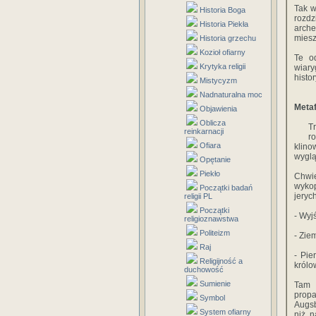
Tak w
Historia Boga
rozdz
Historia Piekła
arche
miesz
Historia grzechu
Kozioł ofiarny
Te o
Krytyka religii
wiary
histo
Mistycyzm
Nadnaturalna moc
Meta
Objawienia
Oblicza
T
reinkarnacji
ro
Ofiara
klino
wyglą
Opętanie
Piekło
Chwie
wykop
Początki badań
jeryc
religii PL
Początki
- Wyj
religioznawstwa
Politeizm
- Zie
Raj
- Pie
Religijność a
królo
duchowość
Sumienie
Tam g
propa
Symbol
Augsb
System ofiarny
niż n