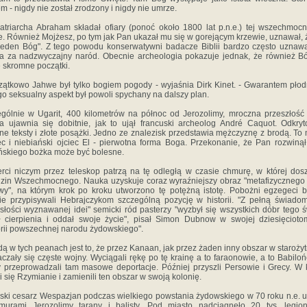
m - nigdy nie został zrodzony i nigdy nie umrze.
atriarcha Abraham składał ofiary (ponoć około 1800 lat p.n.e.) tej wszechmocn
ie. Również Mojżesz, po tym jak Pan ukazał mu się w gorejącym krzewie, uznawał, 
 jeden Bóg". Z tego powodu konserwatywni badacze Biblii bardzo często uznawa
la za nadzwyczajny naród. Obecnie archeologia pokazuje jednak, że również 
 skromne początki.
zątkowo Jahwe był tylko bogiem pogody - wyjaśnia Dirk Kinet. - Gwarantem płod
go seksualny aspekt był powoli spychany na dalszy plan.
gólnie w Ugarit, 400 kilometrów na północ od Jerozolimy, mroczna przeszłość r
la ujawnia się dobitnie, jak to ujął francuski archeolog André Caquot. Odkry
lne teksty i złote posążki. Jedno ze znalezisk przedstawia mężczyznę z brodą. To
ec i niebiański ojciec El - pierwotna forma Boga. Przekonanie, że Pan rozwinął
skiego bożka może być bolesne.
rci niczym przez teleskop patrzą na tę odległą w czasie chmurę, w której dos
zin Wszechmocnego. Nauka uzyskuje coraz wyraźniejszy obraz "metafizycznego
y", na którym krok po kroku utworzono tę potężną istotę. Pobożni egzegeci 
ie przypisywali Hebrajczykom szczególną pozycję w historii. "Z pełną świado
słości wyznawanej idei" semicki ród pasterzy "wyzbył się wszystkich dóbr tego ś
ł cierpienia i oddał swoje życie", pisał Simon Dubnow w swojej dziesięciot
orii powszechnej narodu żydowskiego".
ą w tych peanach jest to, że przez Kanaan, jak przez żaden inny obszar w starożyt
aczały się częste wojny. Wyciągali rękę po tę krainę a to faraonowie, a to Babiloń
y przeprowadzali tam masowe deportacje. Później przyszli Persowie i Grecy. W
li się Rzymianie i zamienili ten obszar w swoją kolonię.
ki cesarz Wespazjan podczas wielkiego powstania żydowskiego w 70 roku n.e. u
urami Jerozolimy tarany i balisty. Pod miasto nadciągnęło 20 tys. legion