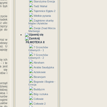
Starożytna Grecja
jącymi
n byli
Tadź Mahal
Tajemnice Egiptu 2
Wielkie pytania
czycie
wiadek
Zaginione skarby
ż ulic
Majów i Azteków
cięzcy
Zwoje Znad Morza
 je do
Martwego
yraz w
FILMOTEKA II
budowy
a). U
7 Grzechów
napoję
Głównych - 1
7 Grzechów
Głównych - 2
ię ich
Abraham
- i te
a jest
Arabia Saudyjska
a się
Aztekowie
któw i
Bizancjum
Bogowie i Boginie -
 urząd
Grecja
dziwej
Buddyzm
której
Aksa i
Bóg i sztuka
 murów
Celtowie
rogimi
tuałów
Celtowie 2
się do