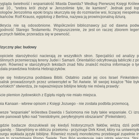
ygląda świetność i wspaniałość Miasta Dawida? Według Pierwszej Księgi Królew
iał 10., "srebra król złożył w Jerozolimie tyle, ile kamieni". Jednak pod ło
ologów Jerozolima epoki brązu skurczyła się do rozmiarów wsi, liczącej niespełna 
kańców. Rolf Krauss, egiptolog z Berlina, nazywa ją prowincjonalną dziurą.
dkrycia nie są odosobnione. Współcześni biblioznawcy już od dawna podw
godność Starego Testamentu. Przypuszczenie, że jest on raczej zbiorem lege
rycznych faktów, przeradza się w pewność.
fizyczny plac budowy
ropiciele starożytności nacierają ze wszystkich stron. Specjaliści od analizy 
ślinnych przemierzają tereny Judei i Samarii. Orientaliści odcyfrowują tabliczki z 
wym. Również w starożytnych tekstach znad Nilu znaleźć można informacje o ty
dała prawdziwa historia Hebrajczyków.
je się historyczna podstawa Biblii. Ostatnio zadał jej cios Israel Finkelstein
alisk prowadzonych przez uniwersytet w Tel Awiwie. W swojej książce "Nie był
hońskich" stwierdza, że najważniejsze biblijne teksty nie mówią prawdy:
ście plemion żydowskich z Egiptu nigdy nie miało miejsca.
mia Kanaan - wbrew opisom z Księgi Jozuego - nie została podbita przemocą.
rwsze "wspaniałe" królestwa Dawida i Salomona nie były takie wspaniałe. Ci izr
wie panowali tylko nad "nieistotnymi, peryferyjnymi obszarami" (Finkelstein).
dzie badacze doszukiwali się kiedyś historycznych faktów, widzą dziś poli
gandę. - Stanęliśmy w obliczu przełomu - przyznaje Dirk Kinet, który na uniwersyt
urgu wykłada języki biblijne. Również rozwój monoteizmu przebiegał zupełnie i
am to przedstawia Pismo Święte. Tam Bóg występuje jako istota wieczna. Sto