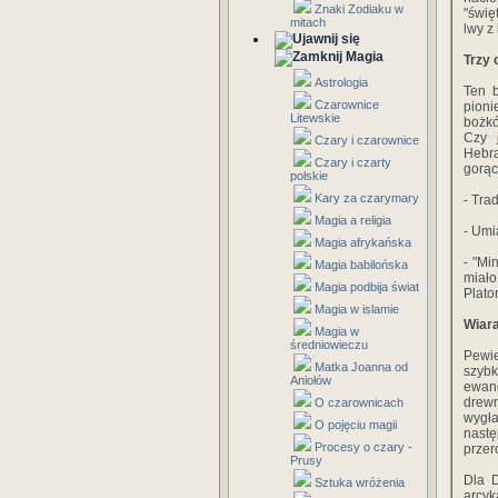
Znaki Zodiaku w
"świę
mitach
lwy z
Magia
Trzy 
Astrologia
Ten b
Czarownice
pioni
Litewskie
bożkó
Czy 
Czary i czarownice
Hebra
Czary i czarty
gorąc
polskie
Kary za czarymary
- Tra
Magia a religia
- Umi
Magia afrykańska
- "Mi
Magia babilońska
miało
Magia podbija świat
Plato
Magia w islamie
Wiara
Magia w
średniowieczu
Pewie
Matka Joanna od
szybk
Aniołów
ewang
drewn
O czarownicach
wygła
O pojęciu magii
nastę
Procesy o czary -
przer
Prusy
Dla D
Sztuka wróżenia
arcyk