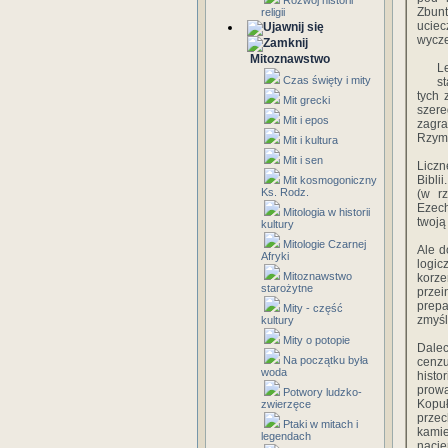
Rozwój historii
Zbunt
religii
uciec
wycze
Mitoznawstwo
L
Czas święty i mity
s
tych 
Mit grecki
szere
Mit i epos
zagra
Rzym
Mit i kultura
Mit i sen
Liczn
Bibli
Mit kosmogoniczny
Ks. Rodz.
(w r
Ezech
Mitologia w historii
twoją
kultury
Mitologie Czarnej
Ale d
Afryki
logic
Mitoznawstwo
korze
starożytne
prze
prepa
Mity - część
zmyśl
kultury
Mity o potopie
Dalec
Na początku była
cenzu
woda
histo
prowa
Potwory ludzko-
Kopuł
zwierzęce
przec
Ptaki w mitach i
kamie
legendach
nacie