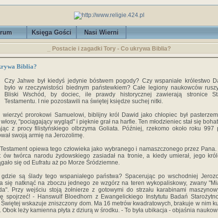
rum
Księga Gości
Nasi Wierni
_ Postacie i zagadki Tory - Co ukrywa Biblia?
krywa Biblia?
Czy Jahwe był kiedyś jedynie bóstwem pogody? Czy wspaniałe królestwo D
było w rzeczywistości biednym państewkiem? Całe legiony naukowców rusz
Bliski Wschód, by dociec, ile prawdy historycznej zawierają stronice S
Testamentu. I nie pozostawili na świętej księdze suchej nitki.
i wierzyć prorokowi Samuelowi, biblijny król Dawid jako chłopiec był pasterzem
 włosy, "pociągający wygląd" i pięknie grał na harfie. Ten młodzieniec stał się boha
ając z procy filistyńskiego olbrzyma Goliata. Później, rzekomo około roku 997 p
ował swoją armię na Jerozolimę.
 Testament opiewa tego człowieka jako wybranego i namaszczonego przez Pana.
t ów twórca narodu żydowskiego zasiadał na tronie, a kiedy umierał, jego kró
ągało się od Eufratu aż po Morze Śródziemne.
 gdzie są ślady tego wspaniałego państwa? Spacerując po wschodniej Jerozo
 się natknąć na zboczu jednego ze wzgórz na teren wykopaliskowy, zwany "M
a". Przy wejściu stoją żołnierze z gotowymi do strzału karabinami maszynow
ę spojrzeć! - Hanswulf Bloedhorn z Ewangelickiego Instytutu Badań Starożytn
 Świętej wskazuje zniszczony dom. Ma 16 metrów kwadratowych, brakuje w nim ku
. Obok leży kamienna płyta z dziurą w środku. - To była ubikacja - objaśnia naukow