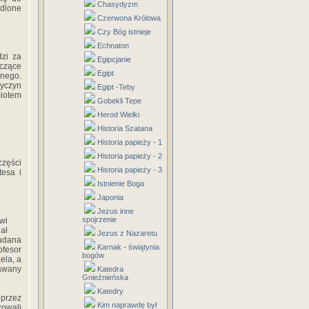
Chasydyzm
ydlone
Czerwona Królowa
Czy Bóg istnieje
Echnaton
dzi za
Egipcjanie
zczące
Egipt
lnego.
yczyn
Egipt -Teby
miotem
Gobekli Tepe
Herod Wielki
Historia Szatana
Historia papieży - 1
Historia papieży - 2
części
Historia papieży - 3
tesa i
Istnienie Boga
Japonia
Jezus inne
spojrzenie
wi
ał
Jezus z Nazaretu
ładana
Karnak - świątynia
ofesor
bogów
ela, a
dawany
Katedra
Gnieźnieńska
Katedry
 przez
Kim naprawdę był
zowali