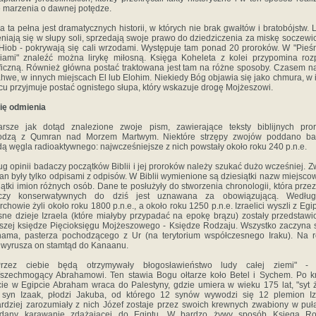
 marzenia o dawnej potędze.
a ta pełna jest dramatycznych historii, w których nie brak gwałtów i bratobójstw. 
niają się w słupy soli, sprzedają swoje prawo do dziedziczenia za miskę soczewic
 Hiob - pokrywają się cali wrzodami. Występuje tam ponad 20 proroków. W "Pieś
iami" znaleźć można lirykę miłosną. Księga Koheleta z kolei przypomina ro
oficzną. Również główna postać traktowana jest tam na różne sposoby. Czasem 
ahwe, w innych miejscach El lub Elohim. Niekiedy Bóg objawia się jako chmura, w
cu przyjmuje postać ognistego słupa, który wskazuje drogę Mojżeszowi.
ię odmienia
arsze jak dotąd znalezione zwoje pism, zawierające teksty biblijnych pro
odzą z Qumran nad Morzem Martwym. Niektóre strzępy zwojów poddano ba
ą węgla radioaktywnego: najwcześniejsze z nich powstały około roku 240 p.n.e.
g opinii badaczy początków Biblii i jej proroków należy szukać dużo wcześniej. Z
n były tylko odpisami z odpisów. W Biblii wymienione są dziesiątki nazw miejscow
iątki imion różnych osób. Dane te posłużyły do stworzenia chronologii, która prze
czy konserwatywnych do dziś jest uznawana za obowiązującą. Według
archowie żyli około roku 1800 p.n.e., a około roku 1250 p.n.e. Izraelici wyszli z Egip
ne dzieje Izraela (które miałyby przypadać na epokę brązu) zostały przedstaw
szej księdze Pięcioksięgu Mojżeszowego - Księdze Rodzaju. Wszystko zaczyna 
ama, pasterza pochodzącego z Ur (na terytorium współczesnego Iraku). Na 
wyrusza on stamtąd do Kanaanu.
Przez ciebie będą otrzymywały błogosławieństwo ludy całej ziemi" -
szechmogący Abrahamowi. Ten stawia Bogu ołtarze koło Betel i Sychem. Po k
ie w Egipcie Abraham wraca do Palestyny, gdzie umiera w wieku 175 lat, "syt ż
 syn Izaak, płodzi Jakuba, od którego 12 synów wywodzi się 12 plemion Izr
rdziej zarozumiały z nich Józef zostaje przez swoich krewnych zwabiony w puł
edany karawanie zdążającej do Egiptu. W bardzo żywy sposób Księga Ro