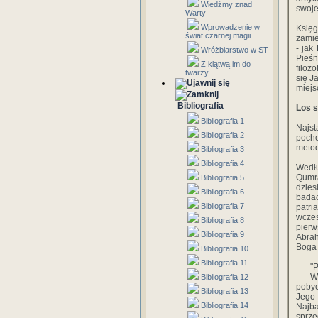
Wiedźmy znad
swoje
Warty
Wprowadzenie w
Księg
świat czarnej magii
zamie
- jak
Wróżbiarstwo w ST
Pieśn
Z klątwą im do
filoz
twarzy
się J
miejs
Bibliografia
Los s
Bibliografia 1
Najst
Bibliografia 2
poch
metod
Bibliografia 3
Bibliografia 4
Wedłu
Qumra
Bibliografia 5
dzies
Bibliografia 6
bada
Bibliografia 7
patri
wczes
Bibliografia 8
pierw
Bibliografia 9
Abrah
Boga 
Bibliografia 10
Bibliografia 11
"
W
Bibliografia 12
pobyc
Bibliografia 13
Jego
Bibliografia 14
Najba
sprz