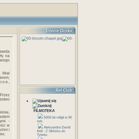
Trzecie Oczko
awida
yły na
tarego
. Miał
terem,
.n.e.,
Rel-Club
 Przez
lestwo
FILMOTEKA
limie,
iastem
5000 lat religii w 90
ymi. -
sek.
ości w
Aleksandra David
chni i
Nell - Z Sikkimu do
iec.
Tybetu