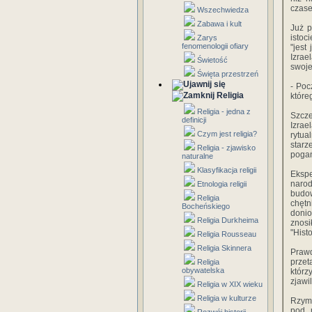
czase
Wszechwiedza
Zabawa i kult
Już p
istoc
Zarys
fenomenologii ofiary
"jest
Izrae
Świetość
swoje
Święta przestrzeń
- Poc
Religia
które
Religia - jedna z
Szcze
definicji
Izrae
Czym jest religia?
rytua
starz
Religia - zjawisko
pogań
naturalne
Klasyfikacja religii
Ekspe
narod
Etnologia religii
budow
Religia
chętn
Bocheńskiego
donio
Religia Durkheima
znosi
"Hist
Religia Rousseau
Religia Skinnera
Prawd
przet
Religia
obywatelska
którz
zjawi
Religia w XIX wieku
Religia w kulturze
Rzyms
pod m