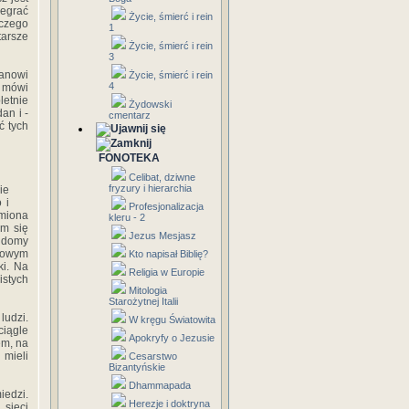
zegrać
Życie, śmierć i rein
aczego
1
tarsze
Życie, śmierć i rein
3
tanowi
Życie, śmierć i rein
4
k mówi
letnie
Żydowski
an i -
cmentarz
ć tych
FONOTEKA
Celibat, dziwne
fryzury i hierarchia
ie
 i
Profesjonalizacja
emiona
kleru - 2
am się
Jezus Mesjasz
h domy
 nowym
Kto napisał Biblię?
ki. Na
Religia w Europie
stych
Mitologia
Starożytnej Italii
ludzi.
W kręgu Światowita
ciągle
Apokryfy o Jezusie
em, na
 mieli
Cesarstwo
Bizantyńskie
Dhammapada
iedzi.
Herezje i doktryna
 sieci