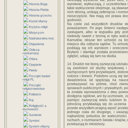
określają wysokość kar; jeżeli ktoś, 
wyrokowi, wykluczają, z uczestnictwa w
Historia Boga
takie wykluczenie obejmuje, są stawian
Historia Piekła
nich stronią, unikają zetknięcia i rozmo
Historia grzechu
nieszczęście. Nie mają oni prawa doc
godności.
Kozioł ofiarny
Na czele zaś wszystkich druidów sto
Krytyka religii
poważaniem. Po jego śmierci następc
zasługami, albo w wypadku gdy jest
Mistycyzm
niekiedy nawet z bronią w ręku walc
Nadnaturalna moc
Karnutów, obszar ten uchodzi za śro
miejscu dla odbycia sądów. Tu schodz
Objawienia
poddają się ich wyrokom i orzeczen
Oblicza
Brytanii i stamtąd została przeniesion
reinkarnacji
zgłębić, udają się tam na studia.
Ofiara
14. Druidzi nie biorą zazwyczaj udział
Opętanie
są zwolnieni od służby wojskowej i 
Piekło
zachęconych tymi przywilejami, dobrowo
rodzice i krewni. Podobno uczą się tam
Początki badań
religii PL
dwadzieścia lat spędzają na nauc
przekazywać na piśmie, choć niem
Początki
sprawach publicznych i prywatnych, pos
religioznawstwa
ta została wprowadzona z dwu powodó
Politeizm
dostępna ogółowi, ani by uczniowie, z
pamięci zazwyczaj wielu ludziom to 
Raj
pilnością przykładają się do uczenia
Religijność a
przede wszystkim pragną wpoić przekona
duchowość
jednego ciała do drugiego, i uważaj
Sumienie
najbardziej pobudza do waleczności.
ruchach, o rozmiarach świata i krajów,
Symbol
przekazują to młodzieży.
System ofiarny