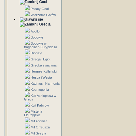
Goci
Polscy Goci
Wierzenia Gotów
Grecja
Apollo
Bogowie
Bogowie w
tragediach Eurypidesa
Dionizje
Grecja i Egipt
Grecka świątynia
Hermes Kylleński
Hestia i Westa
Kadmos i Harmonia
Kosmogonia
Kult Asklepiosa w
Grecji
Kult Kabirów
Misteria
Eleuzyjskie
Mit Adonisa
Mit Orfeusza
Mit Syzyfa