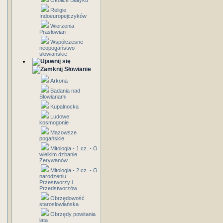
Okolice Bałtyku
Religie
Indoeuropejczyków
Wierzenia
Prasłowian
Współczesne
neopogaństwo
słowiańskie
Słowianie
Arkona
Badania nad
Słowianami
Kupalnocka
Ludowe
kosmogonie
Mazowsze
pogańskie
Mitologia - 1 cz. - O
wielkim dzbanie
Zerywanów
Mitologia - 2 cz. - O
narodzeniu
Przestworzy i
Przedstworzów
Obrzędowość
starosłowiańska
Obrzędy powitania
lata