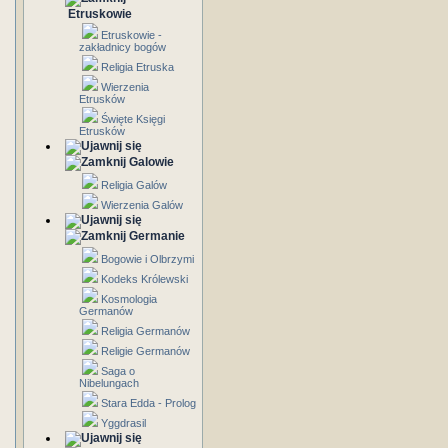
Etruskowie
Etruskowie -
zakładnicy bogów
Religia Etruska
Wierzenia
Etrusków
Święte Księgi
Etrusków
Galowie
Religia Galów
Wierzenia Galów
Germanie
Bogowie i Olbrzymi
Kodeks Królewski
Kosmologia
Germanów
Religia Germanów
Religie Germanów
Saga o
Nibelungach
Stara Edda - Prolog
Yggdrasil