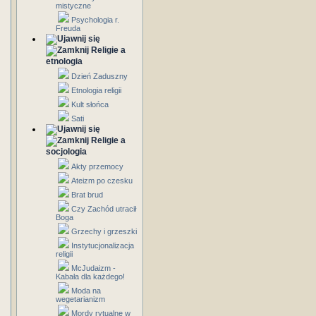
mistyczne
Psychologia r.
Freuda
Religie a
etnologia
Dzień Zaduszny
Etnologia religii
Kult słońca
Sati
Religie a
socjologia
Akty przemocy
Ateizm po czesku
Brat brud
Czy Zachód utracił
Boga
Grzechy i grzeszki
Instytucjonalizacja
religii
McJudaizm -
Kabała dla każdego!
Moda na
wegetarianizm
Mordy rytualne w