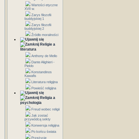
Wartości etyczne
XVII w.
Zarys filozofii
buddyjskiej 1
Zarys filozofii
buddyjskiej 2
Źródło moralności
Religie a
literatura
Anthony de Mello
Dante Alighieri -
Piekło
Konstandinos
Kawafis
Literatura religijna
Powieść religijna
Religia a
psychologia
Freud wobec religii
Jak zostać
przywódcą sekty
Konwersja religijna
Po końcu świata
Przeżycie