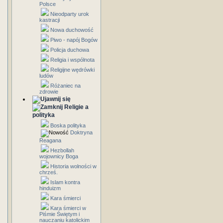
Polsce
Nieodparty urok
kastracji
Nowa duchowość
Piwo - napój Bogów
Policja duchowa
Religia i wspólnota
Religijne wędrówki
ludów
Różaniec na
zdrowie
Religie a
polityka
Boska polityka
Doktryna
Reagana
Hezbollah
wojownicy Boga
Historia wolności w
chrześ.
Islam kontra
hinduizm
Kara śmierci
Kara śmierci w
Piśmie Świętym i
nauczaniu katolickim