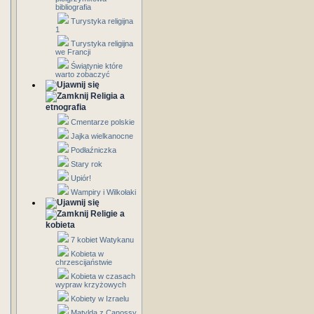
bibliografia
Turystyka religijna
1
Turystyka religijna
we Francji
Świątynie które
warto zobaczyć
Religia a
etnografia
Cmentarze polskie
Jajka wielkanocne
Podłaźniczka
Stary rok
Upiór!
Wampiry i Wilkołaki
Religie a
kobieta
7 kobiet Watykanu
Kobieta w
chrzescijaństwie
Kobieta w czasach
wypraw krzyżowych
Kobiety w Izraelu
Matylda z Canossy