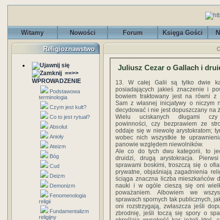
Witamy
Nowości
Forum
Księga Gości
N
Religioznawstwo
C
Juliusz Cezar o Gallach i dru
==>>
WPROWADZENIE
13. W całej Galii są tylko dwie ka
posiadających jakieś znaczenie i p
Podstawowa
bowiem traktowany jest na równi z 
terminologia
Sam z własnej inicjatywy o niczym 
Czym jest kult?
decydować i nie jest dopuszczany na 
Wielu uciskanych długami czy
Co to jest rytuał?
powinności, czy bezprawiem ze str
Absolut
oddaje się w niewolę arystokratom; t
Anioły
wobec nich wszystkie te uprawnieni
panowie względem niewolników.
Ateizm
Ale co do tych dwu kategorii, to j
Bóg
druidzi, drugą arystokracja. Pierws
sprawami boskimi, troszczą się o ofia
Cud
prywatne, objaśniają zagadnienia reli
Deizm
ściąga znaczna liczba mieszkańców d
nauki i w ogóle cieszą się oni wie
Demonizm
poważaniem. Albowiem we wszyst
Fenomenologia
sprawach spornych tak publicznych, ja
religii
oni rozstrzygają, zwłaszcza jeśli do
Fundamentalizm
zbrodnię, jeśli toczą się spory o s
religijny