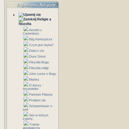
Zagadnienia Religijne
Religie a
filozofia
Anselm z
Cantenbury
Bóg Kartezjusza
Czym jest etyka?
Dobro i zlo
Duns Szkot
Filozofia Boga
Filozofia religii
John Locke o Bogu
Mantra
O duszy -
Arystoteles
Państwo Platona
Problem zła
Schopenhauer o
woli
Sen w którym
żyjemy
Traktat
ateologiczny