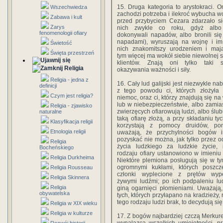
15. Druga kategoria to arystokraci. O
Wszechwiedza
zachodzi potrzeba i ilekroć wybucha w
Zabawa i kult
przed przybyciem Cezara zdarzało si
Zarys
nich zwykle co roku, gdyż albo
fenomenologii ofiary
dokonywali napadów, albo bronili się
napadami), wyruszają na wojnę i im
Świetość
nich znakomitszy urodzeniem i mają
Święta przestrzeń
tym więcej ma wokół siebie niewolnej s
klientów. Znają oni tylko taki 
Religia
okazywania ważności i siły.
Religia - jedna z
16. Cały lud galijski jest niezwykle nab
definicji
z tego powodu ci, których złożyła 
Czym jest religia?
niemoc, oraz ci, którzy znajdują się na
lub w niebezpieczeństwie, albo zamias
Religia - zjawisko
zwierzęcych ofiarowują ludzi, albo ślub
naturalne
taką ofiarę złożą, a przy składaniu tyc
Klasyfikacja religii
korzystają z pomocy druidów, po
Etnologia religii
uważają, że przychylności bogów i
pozyskać nie można, jak tylko przez 
Religia
życia ludzkiego za ludzkie życie, 
Bocheńskiego
rodzaju ofiary ustanowiono w imieniu
Religia Durkheima
Niektóre plemiona posługują się w ty
ogromnymi kukłami, których poszcz
Religia Rousseau
członki wyplecione z prętów wype
Religia Skinnera
żywymi ludźmi; po ich podpaleniu lud
Religia
giną ogarnięci płomieniami. Uważają,
obywatelska
tych, których przyłapano na kradzieży,
tego rodzaju ludzi brak, to decydują się
Religia w XIX wieku
Religia w kulturze
17. Z bogów najbardziej czczą Merkure