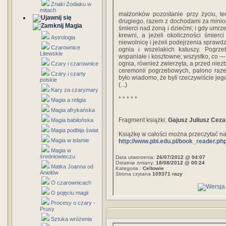
Znaki Zodiaku w
mitach
małżonków pozostanie przy życiu, t
drugiego, razem z dochodami za minion
Magia
śmierci nad żoną i dziećmi; i gdy umrz
krewni, a jeżeli okoliczności śmier
Astrologia
niewolnicę i jeżeli podejrzenia spraw
Czarownice
ognia i wszelakich katuszy. Pogrze
Litewskie
wspaniałe i kosztowne; wszystko, co —
ognia, również zwierzęta, a przed nie
Czary i czarownice
ceremonii pogrzebowych, palono raze
Czary i czarty
było wiadomo, że byli rzeczywiście jeg
polskie
(...)
Kary za czarymary
* * * * *
Magia a religia
Magia afrykańska
Fragment książki:
Gajusz Juliusz Ceza
Magia babilońska
Magia podbija świat
Książkę w całości można przeczytać na
Magia w islamie
http://www.pbi.edu.pl/book_reader.p
Magia w
średniowieczu
Data utworzenia:
26/07/2012 @ 04:07
Ostatnie zmiany:
18/08/2012 @ 00:24
Matka Joanna od
Kategoria :
Celtowie
Aniołów
Strona czytana
109371 razy
O czarownicach
O pojęciu magii
Procesy o czary -
Prusy
Sztuka wróżenia