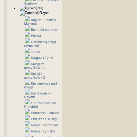
Stadnicy
Rzym
August - Pontifex
Maximus
Boskość cesarzy
Eneida
Hellenizacji religii
rzymskiej
Janus
Kaligula i Żydzi
Kolegium
pontyfików - 1
Kolegium
pontyfików - 2
Kto pierwszy palił
księgi
Kult Kybele w
Rzymie
Od Romulusa do
Republiki
Parentalia, Lemuria
Pliniusz St. o Bogu
Religie Cesarstwa
Religie rzymskie