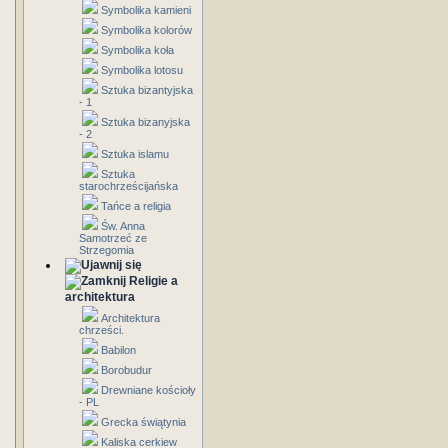
Symbolika kamieni
Symbolika kolorów
Symbolika koła
Symbolika lotosu
Sztuka bizantyjska
- 1
Sztuka bizanyjska
- 2
Sztuka islamu
Sztuka
starochrześcijańska
Tańce a religia
Św. Anna
Samotrzeć ze
Strzegomia
Religie a
architektura
Architektura
chrześci.
Babilon
Borobudur
Drewniane kościoły
- PL
Grecka świątynia
Kaliska cerkiew