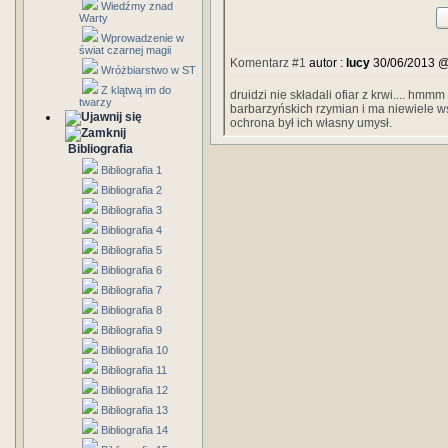
Wiedźmy znad
Warty
Wprowadzenie w
świat czarnej magii
Komentarz #1
autor :
lucy
30/06/2013 @
Wróżbiarstwo w ST
Z klątwą im do
druidzi nie składali ofiar z krwi.... hm
twarzy
barbarzyńskich rzymian i ma niewiele ws
ochrona był ich własny umysł.
Bibliografia
Bibliografia 1
Bibliografia 2
Bibliografia 3
Bibliografia 4
Bibliografia 5
Bibliografia 6
Bibliografia 7
Bibliografia 8
Bibliografia 9
Bibliografia 10
Bibliografia 11
Bibliografia 12
Bibliografia 13
Bibliografia 14