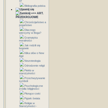
37
Bibliografia polska
=>> ART.
PRZEKROJOWE
Chrześcijaństwo a
pogaństwo
Dlaczego
wierzymy w Boga?
Gramatyka
moralności
Jak rodzili się
bogowie
Kilka słów o New
Age
Neuroteologia
Odrodzenie religii
Piekło w
starożytności
Przechwytywanie
symboli
Psychologiczne
źródła religijności
Płonące rzeki
Pępek świata
Religie w
Starożytności -