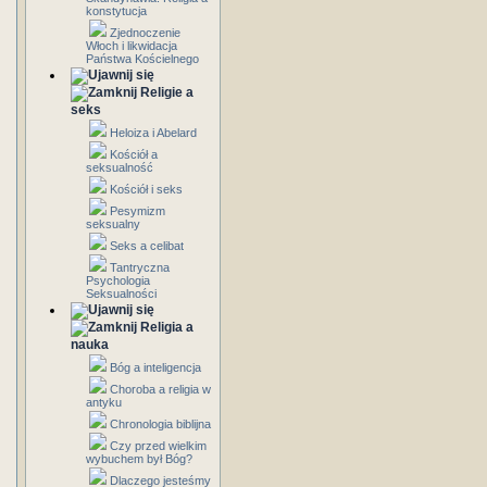
konstytucja
Zjednoczenie
Włoch i likwidacja
Państwa Kościelnego
Religie a
seks
Heloiza i Abelard
Kościół a
seksualność
Kościół i seks
Pesymizm
seksualny
Seks a celibat
Tantryczna
Psychologia
Seksualności
Religia a
nauka
Bóg a inteligencja
Choroba a religia w
antyku
Chronologia biblijna
Czy przed wielkim
wybuchem był Bóg?
Dlaczego jesteśmy