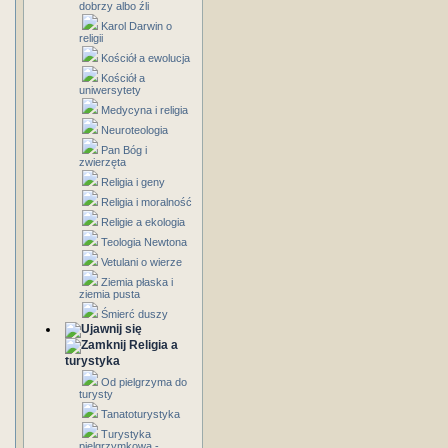
dobrzy albo źli
Karol Darwin o
religii
Kościół a ewolucja
Kościół a
uniwersytety
Medycyna i religia
Neuroteologia
Pan Bóg i
zwierzęta
Religia i geny
Religia i moralność
Religie a ekologia
Teologia Newtona
Vetulani o wierze
Ziemia płaska i
ziemia pusta
Śmierć duszy
Religia a
turystyka
Od pielgrzyma do
turysty
Tanatoturystyka
Turystyka
pielgrzymkowa -