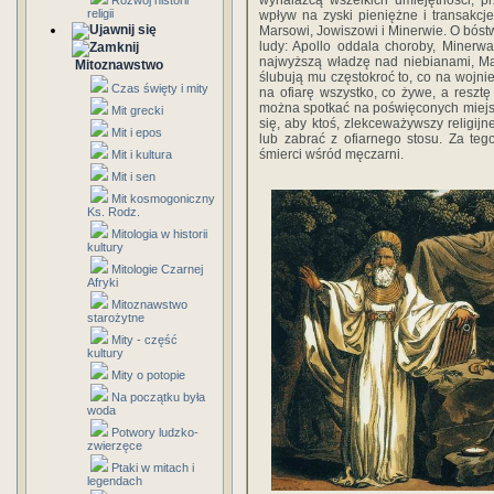
wynalazcą wszelkich umiejętności, 
Rozwój historii
religii
wpływ na zyski pieniężne i transakcj
Marsowi, Jowiszowi i Minerwie. O bóst
ludy: Apollo oddala choroby, Minerwa 
najwyższą władzę nad niebianami, Mar
Mitoznawstwo
ślubują mu częstokroć to, co na wojn
Czas święty i mity
na ofiarę wszystko, co żywe, a reszt
można spotkać na poświęconych miejsc
Mit grecki
się, aby ktoś, zlekceważywszy religij
Mit i epos
lub zabrać z ofiarnego stosu. Za teg
śmierci wśród męczarni.
Mit i kultura
Mit i sen
Mit kosmogoniczny
Ks. Rodz.
Mitologia w historii
kultury
Mitologie Czarnej
Afryki
Mitoznawstwo
starożytne
Mity - część
kultury
Mity o potopie
Na początku była
woda
Potwory ludzko-
zwierzęce
Ptaki w mitach i
legendach