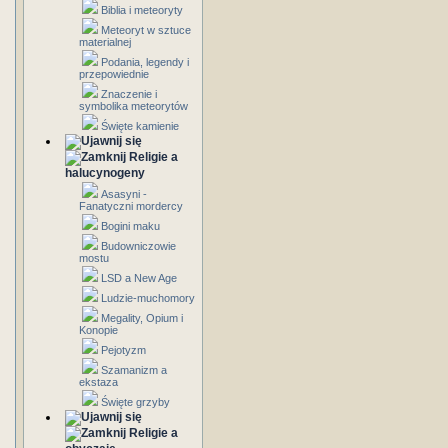
Biblia i meteoryty
Meteoryt w sztuce
materialnej
Podania, legendy i
przepowiednie
Znaczenie i
symbolika meteorytów
Święte kamienie
Religie a
halucynogeny
Asasyni -
Fanatyczni mordercy
Bogini maku
Budowniczowie
mostu
LSD a New Age
Ludzie-muchomory
Megality, Opium i
Konopie
Pejotyzm
Szamanizm a
ekstaza
Święte grzyby
Religie a