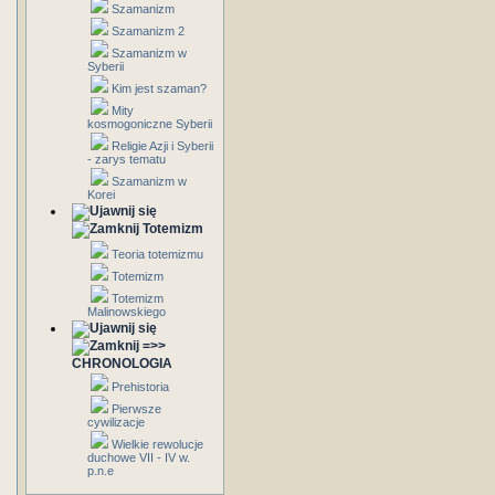
Szamanizm
Szamanizm 2
Szamanizm w
Syberii
Kim jest szaman?
Mity
kosmogoniczne Syberii
Religie Azji i Syberii
- zarys tematu
Szamanizm w
Korei
Totemizm
Teoria totemizmu
Totemizm
Totemizm
Malinowskiego
=>>
CHRONOLOGIA
Prehistoria
Pierwsze
cywilizacje
Wielkie rewolucje
duchowe VII - IV w.
p.n.e