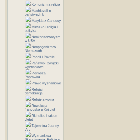
Komunizm a religia
Machiavelli o
państwach k
Matylda z Canossy
Mieszko I religia i
polityka
Neokonserwatyzm
w USA
Neopoganizm w
Niemczech
Pacelli i Pavelic
Państwo i związki
wyznaniowe
Pierwsza
Poprawka
Prawo wyznaniowe
Religia i
demokracja
Religie a wojna
Rewolucja
francuska a Kościół
Richelieu i raison
d'état
Tajemnica Joanny
'Arc
Wyznaniowa
Skandynawia: Religia a