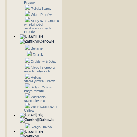
Prusów
Religia Bałtów
Wiara Prusów
Ślady szamanizmu
w religijności
średniowiecznych
Prusów
Celtowie
Beltaine
Druidzi
Druidzi w źródłach
Niebo i słońce w
mitach celtyckich
Religia
starożytnych Celtów
Religie Celtów -
zarys tematu
Wierzenia
staroceltyckie
Wędrówki dusz u
Celtów
Dakowie
Religia Daków