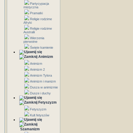
Partycypacja
mistyczna
Pramatki
Religie rodzime
Afryki
Religie rodzime
Australii
Wierzenia
pierwotne
Święte kamienie
Animizm
Animizm
Animizm 2
Animizm Tylora
Animizm i manizm
Dusza w animizmie
Dusze i duchy
Fetyszyzm
Fetyszyzm
Kult fetyszów
Szamanizm