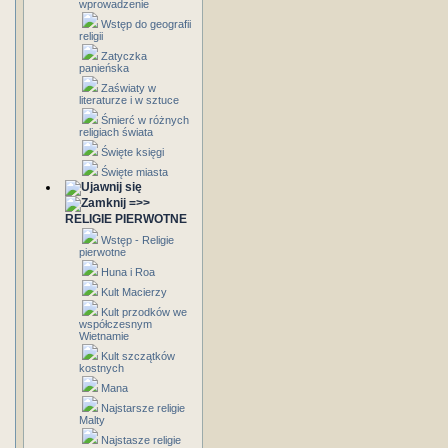
wprowadzenie
Wstęp do geografii
religii
Zatyczka
panieńska
Zaświaty w
literaturze i w sztuce
Śmierć w różnych
religiach świata
Święte księgi
Święte miasta
=>>
RELIGIE PIERWOTNE
Wstęp - Religie
pierwotne
Huna i Roa
Kult Macierzy
Kult przodków we
współczesnym
Wietnamie
Kult szczątków
kostnych
Mana
Najstarsze religie
Malty
Najstasze religie