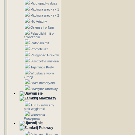
Mit o upadku dusz
Mitologia grecka - 1
Mitologia grecka - 2
Nić Ariadny
Orfeusz i orfizm
Pelazgijski mit o
stworzeniu
Platoński mit
Prometeusz
Religijność Greków
Starożytne misteria
Tajemnica Krety
Wróżbiarstwo w
Grecji
Świat homerycki
Świątynia Artemidy
Madziarzy
Turul - mityczny
ptak węgierski
Wierzenia
Prawęgrów
Połowcy
Połowcy - Baba ze