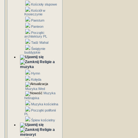
Kościoły słupowe
Kościół w
Kosieczynie
Paestum
Panteon
Początki
architektury PL
Tadż Mahal
Świątynie
buddyjskie
Religie a
muzyka
Hymn
Kolęda
Muzyka Wed
Muzyka
hebrajska
Muzyka kościelna
Początki polifonii
PL
Śpiew kościelny
Religie a
meteoryt