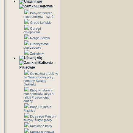
Bałtowie
Baby w fabryce
męczenników - cz. 2
Groby końskie
Obrzęd
ciałopalenia
Religia Bałtów
Uroczystości
pogrzebowe
Zaślubiny
Bałtowie -
Prusowie
Co można zrobić w
ze Świętą Lipką przy
pomocy Świętej
Siekierki
Baby w fabryce
męczenników czyli o
religii Prusów ciąg
dalszy
Baba Pruska z
Prątnicy
Do czego Prusom
służyły ścięte głowy
Kamienne baby
Kultura duchowa