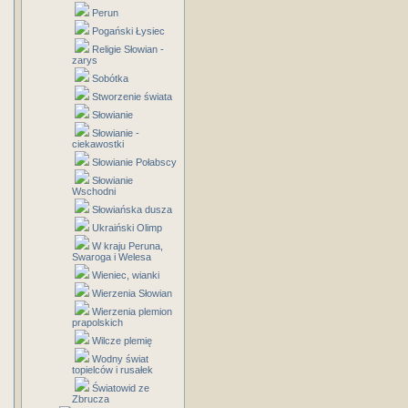
Perun
Pogański Łysiec
Religie Słowian -
zarys
Sobótka
Stworzenie świata
Słowianie
Słowianie -
ciekawostki
Słowianie Połabscy
Słowianie
Wschodni
Słowiańska dusza
Ukraiński Olimp
W kraju Peruna,
Swaroga i Welesa
Wieniec, wianki
Wierzenia Słowian
Wierzenia plemion
prapolskich
Wilcze plemię
Wodny świat
topielców i rusałek
Światowid ze
Zbrucza