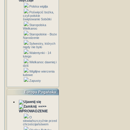
obyczaje
Polska wigilja
Poświęcić bożka,
czyli polskie
świętowanie Sobótki
Staropolska
Wielkanoc
Staropolskie - Boże
Narodzenie
Sylwestry, których
nigdy nie było
Walentynki - 14
lutego
Wielkanoc dawniej i
dziś
Wigilijne wierzenia
ludowe
Zapusty
Europa Pogańska
==>>
WPROWADZENIE
O
słowiańszczyźnie przed
chrześcijaństwem