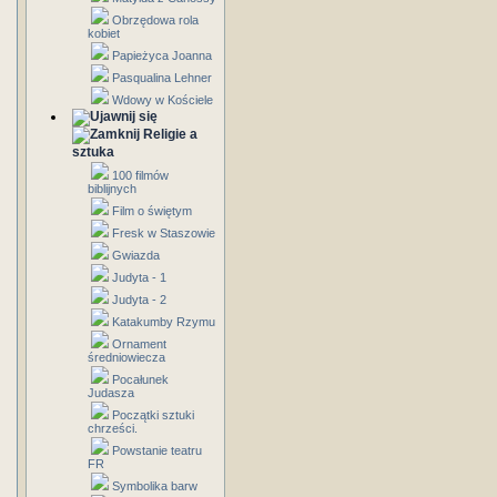
Obrzędowa rola
kobiet
Papieżyca Joanna
Pasqualina Lehner
Wdowy w Kościele
Religie a
sztuka
100 filmów
biblijnych
Film o świętym
Fresk w Staszowie
Gwiazda
Judyta - 1
Judyta - 2
Katakumby Rzymu
Ornament
średniowiecza
Pocałunek
Judasza
Początki sztuki
chrześci.
Powstanie teatru
FR
Symbolika barw