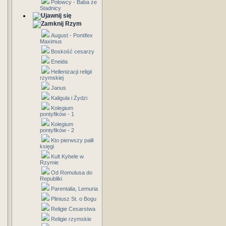
Połowcy - Baba ze
Stadnicy
Rzym
August - Pontifex
Maximus
Boskość cesarzy
Eneida
Hellenizacji religii
rzymskiej
Janus
Kaligula i Żydzi
Kolegium
pontyfików - 1
Kolegium
pontyfików - 2
Kto pierwszy palił
księgi
Kult Kybele w
Rzymie
Od Romulusa do
Republiki
Parentalia, Lemuria
Pliniusz St. o Bogu
Religie Cesarstwa
Religie rzymskie