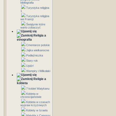
bibliografia
Turystyka religijna
1
Turystyka religijna
we Francji
Świątynie które
warto zobaczyć
Religia a
etnografia
Cmentarze polskie
Jajka wielkanocne
Podłaźniczka
Stary rok
Upiór!
Wampiry i Wilkołaki
Religie a
kobieta
7 kobiet Watykanu
Kobieta w
chrzescijaństwie
Kobieta w czasach
wypraw krzyżowych
Kobiety w Izraelu
Matylda z Canossy