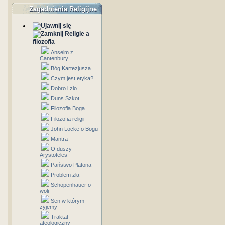
Zagadnienia Religijne
Religie a
filozofia
Anselm z
Cantenbury
Bóg Kartezjusza
Czym jest etyka?
Dobro i zlo
Duns Szkot
Filozofia Boga
Filozofia religii
John Locke o Bogu
Mantra
O duszy -
Arystoteles
Państwo Platona
Problem zła
Schopenhauer o
woli
Sen w którym
żyjemy
Traktat
ateologiczny