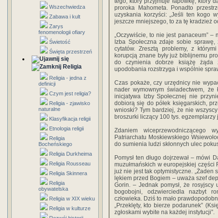
tego, który przyjmuje łapówkę, który d
Wszechwiedza
proroka Mahometa. Ponadto przestrz
uzyskania korzyści: „Jeśli ten kogo 
Zabawa i kult
jeszcze mniejszego, to za tę kradzież 
Zarys
fenomenologii ofiary
„Oczywiście, to nie jest panaceum” – 
Izba Społeczna zdaje sobie sprawę, 
Świetość
cytatów. Zresztą problemy, z którym
Święta przestrzeń
korupcją znane były już biblijnemu p
do czynienia dobrze książę żąda 
Religia
upodobania rozstrzyga i wspólnie spraw
Religia - jedna z
Czas pokaże, czy urzędnicy nie wypac
definicji
nader wymownym świadectwem, że ł
Czym jest religia?
inicjatywa Izby Społecznej nie przyn
dobiorą się do półek księgarskich, pr
Religia - zjawisko
naturalne
wnioski? Tym bardziej, że nie wszysc
broszurki liczący 100 tys. egzemplarzy 
Klasyfikacja religii
Etnologia religii
Zdaniem wiceprzewodniczącego wyd
Patriarchatu Moskiewskiego Wsiewoło
Religia
do sumienia ludzi skłonnych ulec pokus
Bocheńskiego
Religia Durkheima
Pomysł ten długo dojrzewał – mówi Da
Religia Rousseau
muzułmańskich w europejskiej części 
już nie jest tak optymistyczne. „Żaden
Religia Skinnera
lękiem przed Bogiem – uważa szef dep
Religia
Gorin. – Jednak pomysł, że rosyjscy 
obywatelska
bogobojni, odzwierciedla nazbyt 
człowieka. Dziś to mało prawdopodobn
Religia w XIX wieku
„Przeklęty, kto bierze podarunek” (K
Religia w kulturze
zgłoskami wybite na każdej instytucji”.