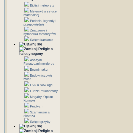
Biblia i meteoryty
Meteoryt w sztuce
materialnej
Podania, legendy i
przepowiednie
Znaczenie i
symbolika meteorytów
Święte kamienie
Religie a
halucynogeny
Asasyni -
Fanatyczni mordercy
Bogini maku
Budowniczowie
mostu
LSD a New Age
Ludzie-muchomory
Megality, Opium i
Konopie
Pejotyzm
Szamanizm a
ekstaza
Święte grzyby
Religie a