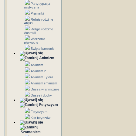
Partycypacja
mistyczna
Pramatki
Religie rodzime
Afryki
Religie rodzime
Australii
Wierzenia
pierwotne
Święte kamienie
Animizm
Animizm
Animizm 2
Animizm Tylora
Animizm i manizm
Dusza w animizmie
Dusze i duchy
Fetyszyzm
Fetyszyzm
Kult fetyszów
Szamanizm