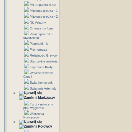
Mit o upadku dusz
Mitologia grecka - 1
Mitologia grecka - 2
Nić Ariadny
Orfeusz i orfizm
Pelazgijski mit o
stworzeniu
Platoński mit
Prometeusz
Religijność Greków
Starożytne misteria
Tajemnica Krety
Wróżbiarstwo w
Grecji
Świat homerycki
Świątynia Artemidy
Madziarzy
Turul - mityczny
ptak węgierski
Wierzenia
Prawęgrów
Połowcy