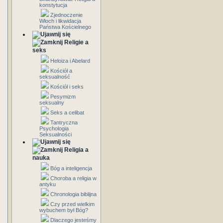
konstytucja
Zjednoczenie
Włoch i likwidacja
Państwa Kościelnego
Religie a
seks
Heloiza i Abelard
Kościół a
seksualność
Kościół i seks
Pesymizm
seksualny
Seks a celibat
Tantryczna
Psychologia
Seksualności
Religia a
nauka
Bóg a inteligencja
Choroba a religia w
antyku
Chronologia biblijna
Czy przed wielkim
wybuchem był Bóg?
Dlaczego jesteśmy