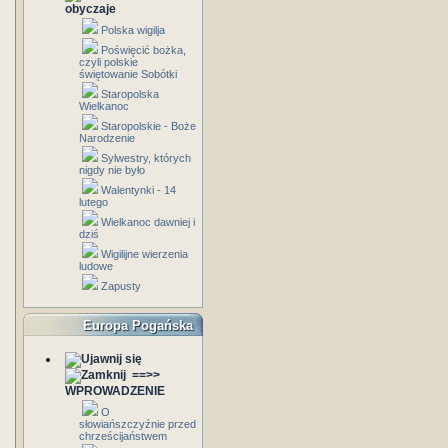
obyczaje
Polska wigilja
Poświęcić bożka,
czyli polskie
świętowanie Sobótki
Staropolska
Wielkanoc
Staropolskie - Boże
Narodzenie
Sylwestry, których
nigdy nie było
Walentynki - 14
lutego
Wielkanoc dawniej i
dziś
Wigilijne wierzenia
ludowe
Zapusty
Europa Pogańska
==>>
WPROWADZENIE
O
słowiańszczyźnie przed
chrześcijaństwem