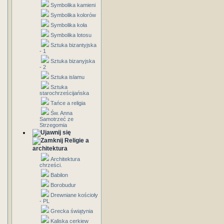
Symbolika kamieni
Symbolika kolorów
Symbolika koła
Symbolika lotosu
Sztuka bizantyjska
- 1
Sztuka bizanyjska
- 2
Sztuka islamu
Sztuka
starochrześcijańska
Tańce a religia
Św. Anna
Samotrzeć ze
Strzegomia
Religie a
architektura
Architektura
chrześci.
Babilon
Borobudur
Drewniane kościoły
- PL
Grecka świątynia
Kaliska cerkiew