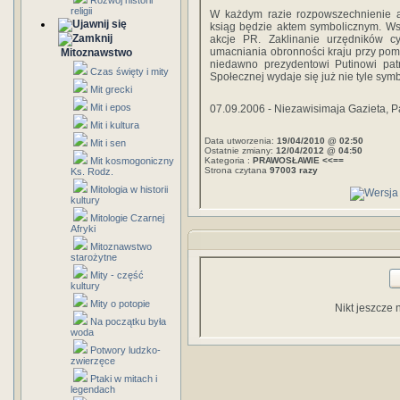
Rozwój historii
religii
W każdym razie rozpowszechnienie a
ksiąg będzie aktem symbolicznym. Ws
akcje PR. Zaklinanie urzędników cy
umacniania obronności kraju przy pomo
Mitoznawstwo
niedawno prezydentowi Putinowi patri
Czas święty i mity
Społecznej wydaje się już nie tyle sy
Mit grecki
Mit i epos
07.09.2006 - Niezawisimaja Gazieta, 
Mit i kultura
Data utworzenia:
19/04/2010 @ 02:50
Mit i sen
Ostatnie zmiany:
12/04/2012 @ 04:50
Mit kosmogoniczny
Kategoria :
PRAWOSŁAWIE <<==
Strona czytana
97003 razy
Ks. Rodz.
Mitologia w historii
kultury
Mitologie Czarnej
Afryki
Mitoznawstwo
starożytne
Mity - część
kultury
Mity o potopie
Nikt jeszcze 
Na początku była
woda
Potwory ludzko-
zwierzęce
Ptaki w mitach i
legendach