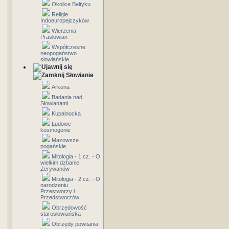
Okolice Bałtyku
Religie
Indoeuropejczyków
Wierzenia
Prasłowian
Współczesne
neopogaństwo
słowiańskie
Słowianie
Arkona
Badania nad
Słowianami
Kupalnocka
Ludowe
kosmogonie
Mazowsze
pogańskie
Mitologia - 1 cz. - O
wielkim dzbanie
Zerywanów
Mitologia - 2 cz. - O
narodzeniu
Przestworzy i
Przedstworzów
Obrzędowość
starosłowiańska
Obrzędy powitania