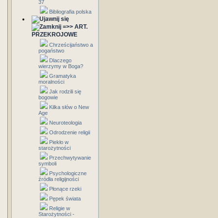
37
Bibliografia polska
=>> ART.
PRZEKROJOWE
Chrześcijaństwo a
pogaństwo
Dlaczego
wierzymy w Boga?
Gramatyka
moralności
Jak rodzili się
bogowie
Kilka słów o New
Age
Neuroteologia
Odrodzenie religii
Piekło w
starożytności
Przechwytywanie
symboli
Psychologiczne
źródła religijności
Płonące rzeki
Pępek świata
Religie w
Starożytności -