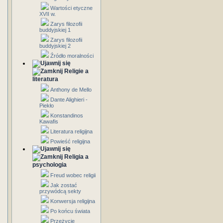
Wartości etyczne
XVII w.
Zarys filozofii
buddyjskiej 1
Zarys filozofii
buddyjskiej 2
Źródło moralności
Religie a
literatura
Anthony de Mello
Dante Alighieri -
Piekło
Konstandinos
Kawafis
Literatura religijna
Powieść religijna
Religia a
psychologia
Freud wobec religii
Jak zostać
przywódcą sekty
Konwersja religijna
Po końcu świata
Przeżycie