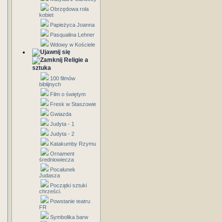
Obrzędowa rola
kobiet
Papieżyca Joanna
Pasqualina Lehner
Wdowy w Kościele
Religie a
sztuka
100 filmów
biblijnych
Film o świętym
Fresk w Staszowie
Gwiazda
Judyta - 1
Judyta - 2
Katakumby Rzymu
Ornament
średniowiecza
Pocałunek
Judasza
Początki sztuki
chrześci.
Powstanie teatru
FR
Symbolika barw