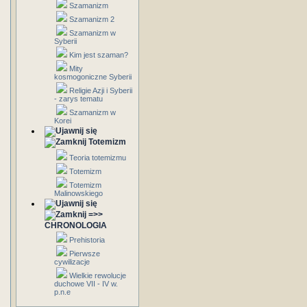
Szamanizm
Szamanizm 2
Szamanizm w
Syberii
Kim jest szaman?
Mity
kosmogoniczne Syberii
Religie Azji i Syberii
- zarys tematu
Szamanizm w
Korei
Totemizm
Teoria totemizmu
Totemizm
Totemizm
Malinowskiego
=>>
CHRONOLOGIA
Prehistoria
Pierwsze
cywilizacje
Wielkie rewolucje
duchowe VII - IV w.
p.n.e