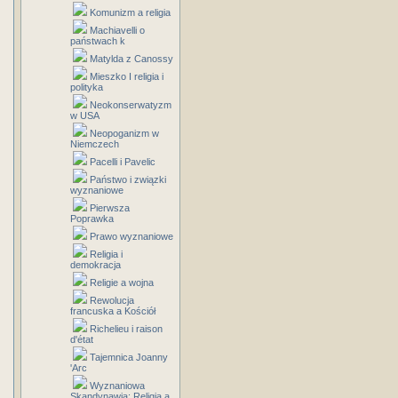
Komunizm a religia
Machiavelli o
państwach k
Matylda z Canossy
Mieszko I religia i
polityka
Neokonserwatyzm
w USA
Neopoganizm w
Niemczech
Pacelli i Pavelic
Państwo i związki
wyznaniowe
Pierwsza
Poprawka
Prawo wyznaniowe
Religia i
demokracja
Religie a wojna
Rewolucja
francuska a Kościół
Richelieu i raison
d'état
Tajemnica Joanny
'Arc
Wyznaniowa
Skandynawia: Religia a