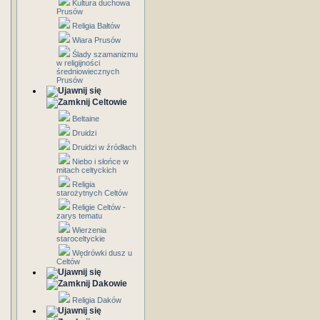
Kultura duchowa
Prusów
Religia Bałtów
Wiara Prusów
Ślady szamanizmu
w religijności
średniowiecznych
Prusów
Celtowie
Beltaine
Druidzi
Druidzi w źródłach
Niebo i słońce w
mitach celtyckich
Religia
starożytnych Celtów
Religie Celtów -
zarys tematu
Wierzenia
staroceltyckie
Wędrówki dusz u
Celtów
Dakowie
Religia Daków