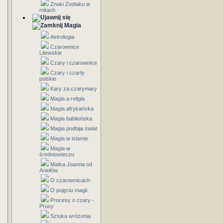
Znaki Zodiaku w
mitach
Magia
Astrologia
Czarownice
Litewskie
Czary i czarownice
Czary i czarty
polskie
Kary za czarymary
Magia a religia
Magia afrykańska
Magia babilońska
Magia podbija świat
Magia w islamie
Magia w
średniowieczu
Matka Joanna od
Aniołów
O czarownicach
O pojęciu magii
Procesy o czary -
Prusy
Sztuka wróżenia