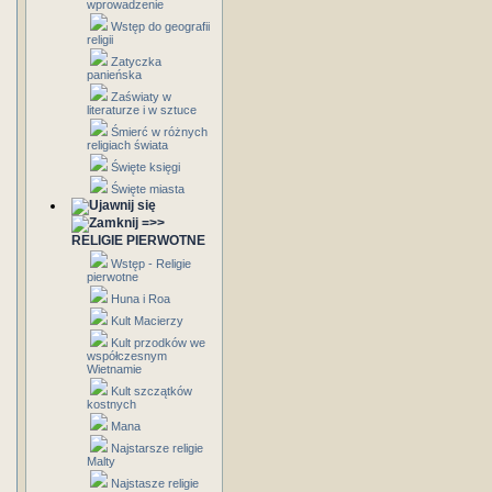
wprowadzenie
Wstęp do geografii
religii
Zatyczka
panieńska
Zaświaty w
literaturze i w sztuce
Śmierć w różnych
religiach świata
Święte księgi
Święte miasta
=>>
RELIGIE PIERWOTNE
Wstęp - Religie
pierwotne
Huna i Roa
Kult Macierzy
Kult przodków we
współczesnym
Wietnamie
Kult szczątków
kostnych
Mana
Najstarsze religie
Malty
Najstasze religie