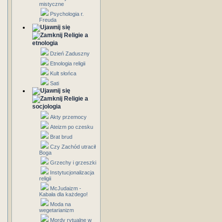
mistyczne
Psychologia r.
Freuda
Religie a
etnologia
Dzień Zaduszny
Etnologia religii
Kult słońca
Sati
Religie a
socjologia
Akty przemocy
Ateizm po czesku
Brat brud
Czy Zachód utracił
Boga
Grzechy i grzeszki
Instytucjonalizacja
religii
McJudaizm -
Kabała dla każdego!
Moda na
wegetarianizm
Mordy rytualne w