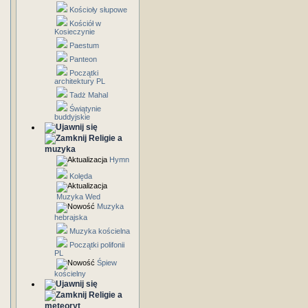
Kościoły słupowe
Kościół w
Kosieczynie
Paestum
Panteon
Początki
architektury PL
Tadż Mahal
Świątynie
buddyjskie
Religie a
muzyka
Hymn
Kolęda
Muzyka Wed
Muzyka
hebrajska
Muzyka kościelna
Początki polifonii
PL
Śpiew
kościelny
Religie a
meteoryt