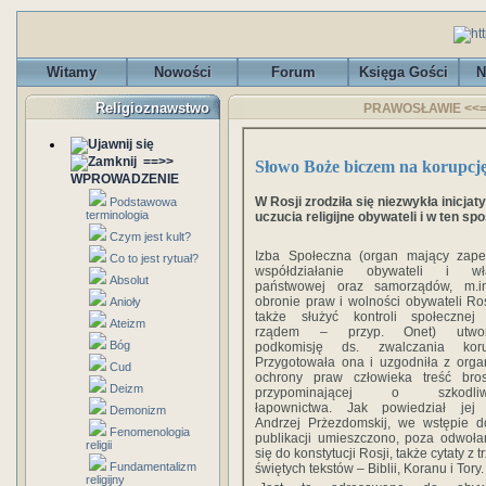
Witamy
Nowości
Forum
Księga Gości
N
Religioznawstwo
PRAWOSŁAWIE <<== 
==>>
Słowo Boże biczem na korupcj
WPROWADZENIE
W Rosji zrodziła się niezwykła inicj
Podstawowa
terminologia
uczucia religijne obywateli i w ten s
Czym jest kult?
Izba Społeczna (organ mający zape
Co to jest rytuał?
współdziałanie obywateli i wł
Absolut
państwowej oraz samorządów, m.i
obronie praw i wolności obywateli Ros
Anioły
także służyć kontroli społecznej
Ateizm
rządem – przyp. Onet) utwor
Bóg
podkomisję ds. zwalczania korup
Przygotowała ona i uzgodniła z org
Cud
ochrony praw człowieka treść bros
Deizm
przypominającej o szkodliw
łapownictwa. Jak powiedział jej 
Demonizm
Andrzej Prżezdomskij, we wstępie d
Fenomenologia
publikacji umieszczono, poza odwoł
religii
się do konstytucji Rosji, także cytaty z t
Fundamentalizm
świętych tekstów – Biblii, Koranu i Tory.
religijny