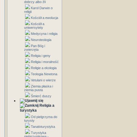
dobrzy albo źli
Karol Darwin o
religii
Kościół a ewolucja
Kościół a
uniwersytety
Medycyna i religia
Neuroteologia
Pan Bóg i
zwierzęta
Religia i geny
Religia i moralność
Religie a ekologia
Teologia Newtona
Vetulani o wierze
Ziemia płaska i
ziemia pusta
Śmierć duszy
Religia a
turystyka
Od pielgrzyma do
turysty
Tanatoturystyka
Turystyka
pielgrzymkowa -