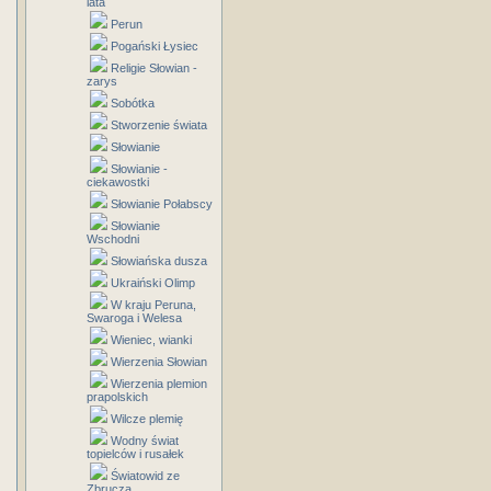
lata
Perun
Pogański Łysiec
Religie Słowian -
zarys
Sobótka
Stworzenie świata
Słowianie
Słowianie -
ciekawostki
Słowianie Połabscy
Słowianie
Wschodni
Słowiańska dusza
Ukraiński Olimp
W kraju Peruna,
Swaroga i Welesa
Wieniec, wianki
Wierzenia Słowian
Wierzenia plemion
prapolskich
Wilcze plemię
Wodny świat
topielców i rusałek
Światowid ze
Zbrucza