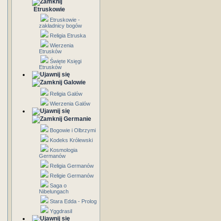
Etruskowie
Etruskowie -
zakładnicy bogów
Religia Etruska
Wierzenia
Etrusków
Święte Księgi
Etrusków
Galowie
Religia Galów
Wierzenia Galów
Germanie
Bogowie i Olbrzymi
Kodeks Królewski
Kosmologia
Germanów
Religia Germanów
Religie Germanów
Saga o
Nibelungach
Stara Edda - Prolog
Yggdrasil