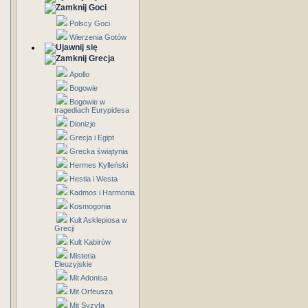
Goci
Polscy Goci
Wierzenia Gotów
Grecja
Apollo
Bogowie
Bogowie w
tragediach Eurypidesa
Dionizje
Grecja i Egipt
Grecka świątynia
Hermes Kylleński
Hestia i Westa
Kadmos i Harmonia
Kosmogonia
Kult Asklepiosa w
Grecji
Kult Kabirów
Misteria
Eleuzyjskie
Mit Adonisa
Mit Orfeusza
Mit Syzyfa