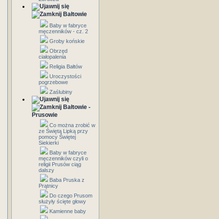
Bałtowie
Baby w fabryce
męczenników - cz. 2
Groby końskie
Obrzęd
ciałopalenia
Religia Bałtów
Uroczystości
pogrzebowe
Zaślubiny
Bałtowie -
Prusowie
Co można zrobić w
ze Świętą Lipką przy
pomocy Świętej
Siekierki
Baby w fabryce
męczenników czyli o
religii Prusów ciąg
dalszy
Baba Pruska z
Prątnicy
Do czego Prusom
służyły ścięte głowy
Kamienne baby