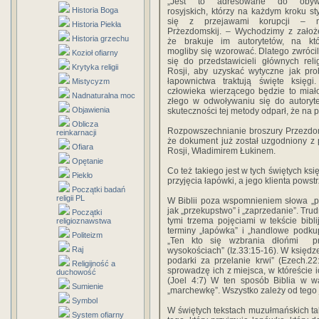
„Jest to adresowane do obywa
Historia Boga
rosyjskich, którzy na każdym kroku st
się z przejawami korupcji – 
Historia Piekła
Prżezdomskij. – Wychodzimy z założ
Historia grzechu
że brakuje im autorytetów, na któ
mogliby się wzorować. Dlatego zwróci
Kozioł ofiarny
się do przedstawicieli głównych reli
Krytyka religii
Rosji, aby uzyskać wytyczne jak pr
łapownictwa traktują święte księgi
Mistycyzm
człowieka wierzącego będzie to miał
Nadnaturalna moc
złego w odwoływaniu się do autoryte
Objawienia
skuteczności tej metody odparł, że na 
Oblicza
Rozpowszechnianie broszury Przezdomsk
reinkarnacji
że dokument już został uzgodniony z
Ofiara
Rosji, Władimirem Łukinem.
Opętanie
Co też takiego jest w tych świętych ks
Piekło
przyjęcia łapówki, a jego klienta pow
Początki badań
religii PL
W Biblii poza wspomnieniem słowa „po
jak „przekupstwo” i „zaprzedanie”. Tru
Początki
tymi trzema pojęciami w tekście bib
religioznawstwa
terminy „łapówka” i „handlowe podkupi
Politeizm
„Ten kto się wzbrania dłońmi p
Raj
wysokościach” (Iz.33:15-16). W księdz
podarki za przelanie krwi” (Ezech.2
Religijność a
sprowadzę ich z miejsca, w któreście
duchowość
(Joel 4:7) W ten sposób Biblia w wa
Sumienie
„marchewkę”. Wszystko zależy od tego 
Symbol
W świętych tekstach muzułmańskich tak
System ofiarny