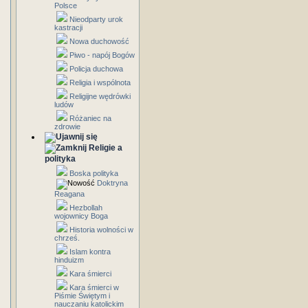
Polsce
Nieodparty urok
kastracji
Nowa duchowość
Piwo - napój Bogów
Policja duchowa
Religia i wspólnota
Religijne wędrówki
ludów
Różaniec na
zdrowie
Religie a
polityka
Boska polityka
Doktryna
Reagana
Hezbollah
wojownicy Boga
Historia wolności w
chrześ.
Islam kontra
hinduizm
Kara śmierci
Kara śmierci w
Piśmie Świętym i
nauczaniu katolickim