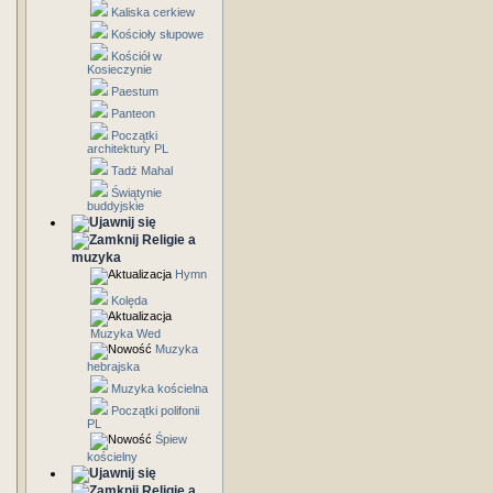
Kaliska cerkiew
Kościoły słupowe
Kościół w
Kosieczynie
Paestum
Panteon
Początki
architektury PL
Tadż Mahal
Świątynie
buddyjskie
Religie a
muzyka
Hymn
Kolęda
Muzyka Wed
Muzyka
hebrajska
Muzyka kościelna
Początki polifonii
PL
Śpiew
kościelny
Religie a