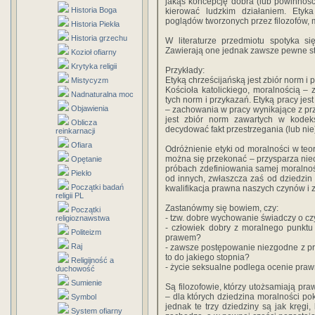
jakąś koncepcję dobra (lub powinności,
Historia Boga
kierować ludzkim działaniem. Etyka 
poglądów tworzonych przez filozofów, m
Historia Piekła
Historia grzechu
W literaturze przedmiotu spotyka się
Zawierają one jednak zawsze pewne st
Kozioł ofiarny
Krytyka religii
Przykłady:
Etyką chrześcijańską jest zbiór norm i
Mistycyzm
Kościoła katolickiego, moralnością – 
Nadnaturalna moc
tych norm i przykazań. Etyką pracy jes
Objawienia
– zachowania w pracy wynikające z prz
jest zbiór norm zawartych w kodek
Oblicza
decydować fakt przestrzegania (lub nie
reinkarnacji
Ofiara
Odróżnienie etyki od moralności w teori
można się przekonać – przysparza niec
Opętanie
próbach zdefiniowania samej moralnośc
Piekło
od innych, zwłaszcza zaś od dziedzin t
Początki badań
kwalifikacja prawna naszych czynów i 
religii PL
Zastanówmy się bowiem, czy:
Początki
- tzw. dobre wychowanie świadczy o cz
religioznawstwa
- człowiek dobry z moralnego punktu
Politeizm
prawem?
Raj
- zawsze postępowanie niezgodne z pr
to do jakiego stopnia?
Religijność a
- życie seksualne podlega ocenie praw
duchowość
Sumienie
Są filozofowie, którzy utożsamiają pra
– dla których dziedzina moralności pok
Symbol
jednak te trzy dziedziny są jak kręgi
System ofiarny