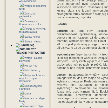
uniwersalizacji i interioryzacji. Znacz
wprowadzenie
Grecji moralność była przywilejem n
Wstęp do geografii
własnością wszystkich, własnością lu
religii
kulturę stają się ideami uniwersaln
Zatyczka
zewnętrzne formy zachowań stają się 
panieńska
duszę, sumienie, psychikę.
Zaświaty w
Słownik
literaturze i w sztuce
Śmierć w różnych
altruizm
(alter - drugi, inny) - uczuci
religiach świata
bezinteresowną życzliwością, kier
Święte księgi
pomocy innym, czasem aż do zapomina
moralnej wprowadził francuski filozof,
Święte miasta
altruizm jest podstawą postępu mora
altruistyczne aż do osiągnięcia stanu 
=>>
RELIGIE PIERWOTNE
egocentryzm
(ego - ja, centrum - środ
staje się ośrodkiem wszelkich związk
Wstęp - Religie
pierwotne
wszystko i wszystkich wyłącznie z w
osoby, własnych potrzeb i przeżyć. Is
Huna i Roa
dominacji nad innymi, uznawanie własn
Kult Macierzy
egoizm
- postępowanie, w którym człow
Kult przodków we
lub egoistka to ktoś, kto mając do wyb
współczesnym
Wietnamie
wybiera to pierwsze. Postępuje również
życiową, która przeradza się niek
Kult szczątków
wyłącznego zajmowania się własn
kostnych
fizycznymi, psychicznymi itd.). Ego
Mana
problemami, przeżyciami, doznania
dostrzegać i rozumieć problemów in
Najstarsze religie
Malty
następujące odmiany egoizmu: gatunkow
Najstasze religie