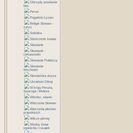
Obrzędy powitania
lata
Perun
Pogański Łysiec
Religie Słowian -
zarys
Sobótka
Stworzenie świata
Słowianie
Słowianie -
ciekawostki
Słowianie Połabscy
Słowianie
Wschodni
Słowiańska dusza
Ukraiński Olimp
W kraju Peruna,
Swaroga i Welesa
Wieniec, wianki
Wierzenia Słowian
Wierzenia plemion
prapolskich
Wilcze plemię
Wodny świat
topielców i rusałek