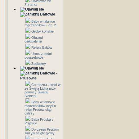
Światowid ze
Zbrucza
Bałtowie
Baby w fabryce
męczenników - cz. 2
Groby końskie
Obrzęd
ciałopalenia
Religia Bałtów
Uroczystości
pogrzebowe
Zaślubiny
Bałtowie -
Prusowie
Co można zrobić w
ze Świętą Lipką przy
pomocy Świętej
Siekierki
Baby w fabryce
męczenników czyli o
religii Prusów ciąg
dalszy
Baba Pruska z
Prątnicy
Do czego Prusom
służyły ścięte głowy