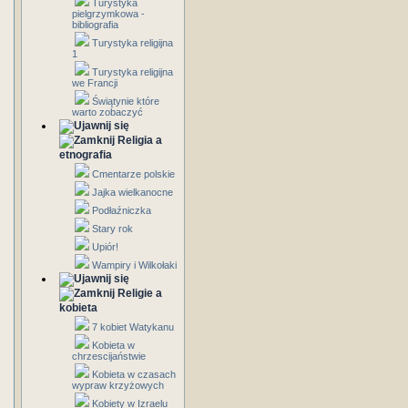
Turystyka
pielgrzymkowa -
bibliografia
Turystyka religijna
1
Turystyka religijna
we Francji
Świątynie które
warto zobaczyć
Religia a
etnografia
Cmentarze polskie
Jajka wielkanocne
Podłaźniczka
Stary rok
Upiór!
Wampiry i Wilkołaki
Religie a
kobieta
7 kobiet Watykanu
Kobieta w
chrzescijaństwie
Kobieta w czasach
wypraw krzyżowych
Kobiety w Izraelu