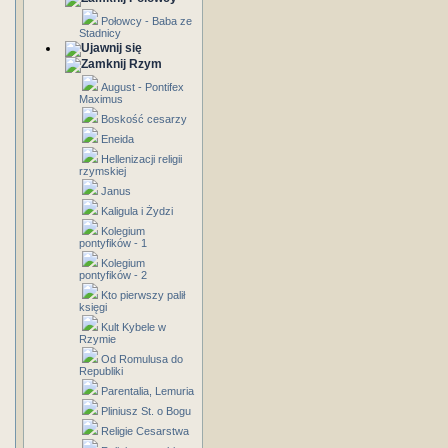
Połowcy - Baba ze
Stadnicy
Rzym
August - Pontifex
Maximus
Boskość cesarzy
Eneida
Hellenizacji religii
rzymskiej
Janus
Kaligula i Żydzi
Kolegium
pontyfików - 1
Kolegium
pontyfików - 2
Kto pierwszy palił
księgi
Kult Kybele w
Rzymie
Od Romulusa do
Republiki
Parentalia, Lemuria
Pliniusz St. o Bogu
Religie Cesarstwa