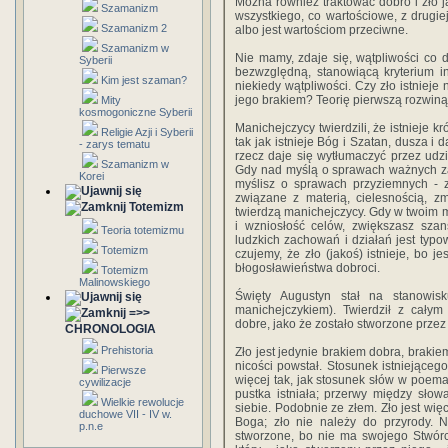
Można również traktować dobro i zło ja
Szamanizm
wszystkiego, co wartościowe, z drugiej
Szamanizm 2
albo jest wartościom przeciwne.
Szamanizm w
Nie mamy, zdaje się, wątpliwości co d
Syberii
bezwzględną, stanowiącą kryterium i
Kim jest szaman?
niekiedy wątpliwości. Czy zło istnieje
jego brakiem? Teorię pierwszą rozwiną
Mity
kosmogoniczne Syberii
Manichejczycy twierdzili, że istnieje k
Religie Azji i Syberii
tak jak istnieje Bóg i Szatan, dusza i
- zarys tematu
rzecz daje się wytłumaczyć przez ud
Szamanizm w
Gdy nad myślą o sprawach ważnych za
Korei
myślisz o sprawach przyziemnych - z
związane z materią, cielesnością, 
Totemizm
twierdzą manichejczycy. Gdy w twoim
i wzniosłość celów, zwiększasz szan
Teoria totemizmu
ludzkich zachowań i działań jest typ
Totemizm
czujemy, że zło (jakoś) istnieje, bo je
błogosławieństwa dobroci.
Totemizm
Malinowskiego
Święty Augustyn stał na stanowis
manichejczykiem). Twierdził z całym 
=>>
dobre, jako że zostało stworzone przez
CHRONOLOGIA
Prehistoria
Zło jest jedynie brakiem dobra, brakie
nicości powstał. Stosunek istniejąceg
Pierwsze
więcej tak, jak stosunek słów w poema
cywilizacje
pustka istniała; przerwy między słow
Wielkie rewolucje
siebie. Podobnie ze złem. Zło jest wi
duchowe VII - IV w.
Boga; zło nie należy do przyrody. N
p.n.e
stworzone, bo nie ma swojego Stwórcy.