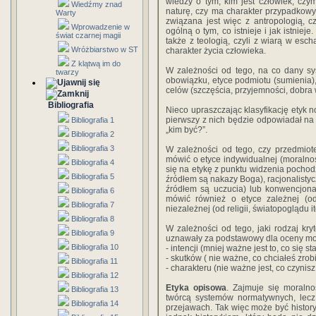
wiedzy o tym, kim jest człowiek, czy
Wiedźmy znad
naturę, czy ma charakter przypadkowy.
Warty
związana jest więc z antropologią, cz
Wprowadzenie w
ogólną o tym, co istnieje i jak istniej
świat czarnej magii
także z teologią, czyli z wiarą w es
Wróżbiarstwo w ST
charakter życia człowieka.
Z klątwą im do
W zależności od tego, na co dany sy
twarzy
obowiązku, etyce podmiotu (sumienia), 
celów (szczęścia, przyjemności, dobra
Bibliografia
Nieco upraszczając klasyfikację etyk 
pierwszy z nich będzie odpowiadał na py
Bibliografia 1
„kim być?”.
Bibliografia 2
Bibliografia 3
W zależności od tego, czy przedmiot
mówić o etyce indywidualnej (moralność
Bibliografia 4
się na etykę z punktu widzenia pochodze
Bibliografia 5
źródłem są nakazy Boga), racjonalistyczn
źródłem są uczucia) lub konwencjona
Bibliografia 6
mówić również o etyce zależnej (od
Bibliografia 7
niezależnej (od religii, światopoglądu it
Bibliografia 8
W zależności od tego, jaki rodzaj kr
Bibliografia 9
uznawały za podstawowy dla oceny mor
Bibliografia 10
- intencji (mniej ważne jest to, co się st
- skutków ( nie ważne, co chciałeś zrob
Bibliografia 11
- charakteru (nie ważne jest, co czynisz 
Bibliografia 12
Etyka opisowa
. Zajmuje się moralno
Bibliografia 13
twórcą systemów normatywnych, lecz
Bibliografia 14
przejawach. Tak więc może być historyk