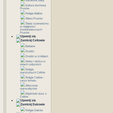
Kamienne baby
Kultura duchowa
Prusów
Religia Bałtów
Wiara Prusów
Ślady szamanizmu
w religijności
średniowiecznych
Prusów
Celtowie
Beltaine
Druidzi
Druidzi w źródłach
Niebo i słońce w
mitach celtyckich
Religia
starożytnych Celtów
Religie Celtów -
zarys tematu
Wierzenia
staroceltyckie
Wędrówki dusz u
Celtów
Dakowie
Religia Daków