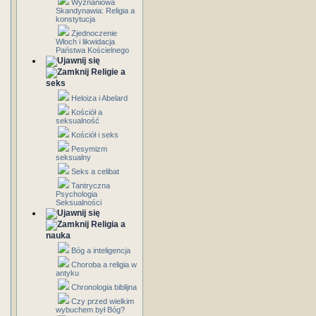
Wyznaniowa
Skandynawia: Religia a
konstytucja
Zjednoczenie
Włoch i likwidacja
Państwa Kościelnego
Religie a
seks
Heloiza i Abelard
Kościół a
seksualność
Kościół i seks
Pesymizm
seksualny
Seks a celibat
Tantryczna
Psychologia
Seksualności
Religia a
nauka
Bóg a inteligencja
Choroba a religia w
antyku
Chronologia biblijna
Czy przed wielkim
wybuchem był Bóg?