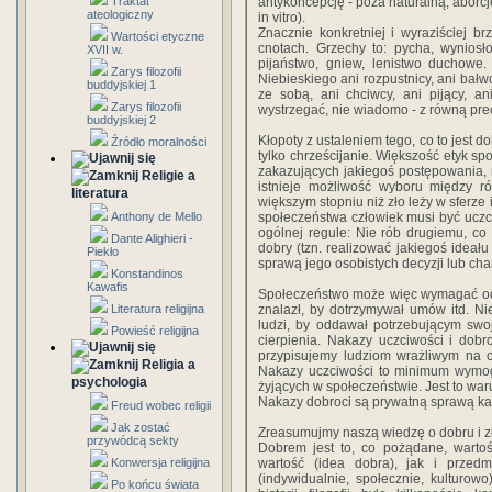
Traktat
antykoncepcję - poza naturalną, aborcj
ateologiczny
in vitro).
Znacznie konkretniej i wyraziściej b
Wartości etyczne
cnotach. Grzechy to: pycha, wyniosł
XVII w.
pijaństwo, gniew, lenistwo duchowe.
Zarys filozofii
Niebieskiego ani rozpustnicy, ani bałw
buddyjskiej 1
ze sobą, ani chciwcy, ani pijący, a
Zarys filozofii
wystrzegać, nie wiadomo - z równą pre
buddyjskiej 2
Kłopoty z ustaleniem tego, co to jest 
Źródło moralności
tylko chrześcijanie. Większość etyk s
zakazujących jakiegoś postępowania,
Religie a
istnieje możliwość wyboru między r
literatura
większym stopniu niż zło leży w sferz
Anthony de Mello
społeczeństwa człowiek musi być ucz
ogólnej regule: Nie rób drugiemu, co 
Dante Alighieri -
dobry (tzn. realizować jakiegoś ideału 
Piekło
sprawą jego osobistych decyzji lub cha
Konstandinos
Kawafis
Społeczeństwo może więc wymagać od c
Literatura religijna
znalazł, by dotrzymywał umów itd. N
ludzi, by oddawał potrzebującym swo
Powieść religijna
cierpienia. Nakazy uczciwości i dobr
przypisujemy ludziom wrażliwym na c
Religia a
Nakazy uczciwości to minimum wymog
psychologia
żyjących w społeczeństwie. Jest to w
Nakazy dobroci są prywatną sprawą ka
Freud wobec religii
Jak zostać
Zreasumujmy naszą wiedzę o dobru i z
przywódcą sekty
Dobrem jest to, co pożądane, wart
Konwersja religijna
wartość (idea dobra), jak i przed
(indywidualnie, społecznie, kulturo
Po końcu świata