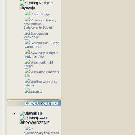
Religie a
obyczaje
Polska wigilja
Poświęcić bożka,
czyli polskie
świętowanie Sobótki
Staropolska
Wielkanoc
Staropolskie - Boże
Narodzenie
Sylwestry, których
nigdy nie było
Walentynki - 14
lutego
Wielkanoc dawniej i
dziś
Wigilijne wierzenia
ludowe
Zapusty
Europa Pogańska
==>>
WPROWADZENIE
O
słowiańszczyźnie przed