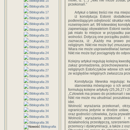
mówi, iż: (...) „Nikt nie może zosta
Bibliografia 15
przekonań.”
Bibliografia 16
Bibliografia 17
Artykuł o takiej treści nie ma mie
iż konstytucja Estonii dodatko
Bibliografia 18
podkreślającym odrębność struktur reli
Bibliografia 19
rozwinięciem art. 99 łotewskiej konstyt
zapewniając obywatelom Estonii swobo
Bibliografia 20
jak miało to miejsce w przypadku p
Bibliografia 21
wolności. Dotyczą one porządku public
zaznacza, iż: „Każdy ma prawo p
Bibliografia 22
religijnym. Nikt nie może być zmuszany
Bibliografia 23
Wiara nie może usprawiedliwiać łaman
Bibliografia 24
Nikt nie może być pociągnięty do odpo
Bibliografia 25
Kolejny artykuł reguluję kolejną kwest
Bibliografia 26
zakaz gromadzenia, przechowywania o
religijnych Estończyków wbrew ich wol
Bibliografia 27
ze względów religijnych zwłaszcza prze
Bibliografia 28
Konstytucja litewska regulując k
Bibliografia 29
stanowiska mówiącego o ich wrodz
Bibliografia 30
formułują kolejne artykuły (25,26,27 i 2
Bibliografia 31
„Człowiek ma prawo do przekonań i sw
Nikt nie może mu utrudniać poszukiwan
Bibliografia 32
idei.
Bibliografia 33
Wolność wyrażania przekonań, otrz
ograniczona jedynie w drodze ustaw, 
Bibliografia 34
oraz godności człowieka, życia prywatn
Bibliografia 35
Wolność wyrażania przekonań i ro
działalnością przestępczą, szerzeniem 
Bibliografia 36
przemocy i dyskryminacji, a także z os
Bibliografia