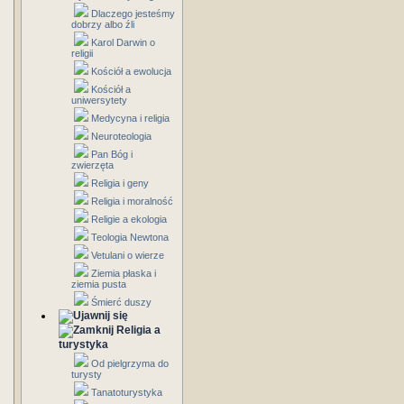
Dlaczego jesteśmy
dobrzy albo źli
Karol Darwin o
religii
Kościół a ewolucja
Kościół a
uniwersytety
Medycyna i religia
Neuroteologia
Pan Bóg i
zwierzęta
Religia i geny
Religia i moralność
Religie a ekologia
Teologia Newtona
Vetulani o wierze
Ziemia płaska i
ziemia pusta
Śmierć duszy
Religia a
turystyka
Od pielgrzyma do
turysty
Tanatoturystyka