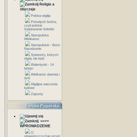
Religie a
obyczaje
Polska wigilja
Poświęcić bożka,
czyli polskie
świętowanie Sobótki
Staropolska
Wielkanoc
Staropolskie - Boże
Narodzenie
Sylwestry, których
nigdy nie było
Walentynki - 14
lutego
Wielkanoc dawniej i
dziś
Wigilijne wierzenia
ludowe
Zapusty
Europa Pogańska
==>>
WPROWADZENIE
O
słowiańszczyźnie przed