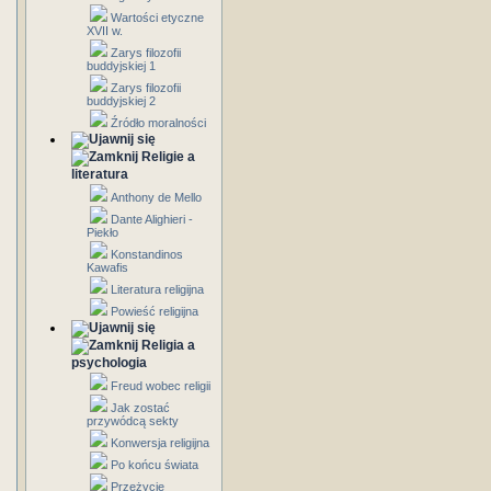
Wartości etyczne
XVII w.
Zarys filozofii
buddyjskiej 1
Zarys filozofii
buddyjskiej 2
Źródło moralności
Religie a
literatura
Anthony de Mello
Dante Alighieri -
Piekło
Konstandinos
Kawafis
Literatura religijna
Powieść religijna
Religia a
psychologia
Freud wobec religii
Jak zostać
przywódcą sekty
Konwersja religijna
Po końcu świata
Przeżycie