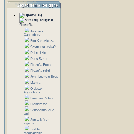
Zagadnienia Religijne
Religie a
filozofia
Anselm z
Cantenbury
Bóg Kartezjusza
Czym jest etyka?
Dobro i zlo
Duns Szkot
Filozofia Boga
Filozofia religii
John Locke o Bogu
Mantra
O duszy -
Arystoteles
Państwo Platona
Problem zła
Schopenhauer o
woli
Sen w którym
żyjemy
Traktat
ateologiczny