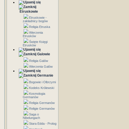
Etruskowie
Etruskowie -
zakładnicy bogów
Religia Etruska
Wierzenia
Etrusków
Święte Księgi
Etrusków
Galowie
Religia Galów
Wierzenia Galów
Germanie
Bogowie i Olbrzymi
Kodeks Królewski
Kosmologia
Germanów
Religia Germanów
Religie Germanów
Saga o
Nibelungach
Stara Edda - Prolog