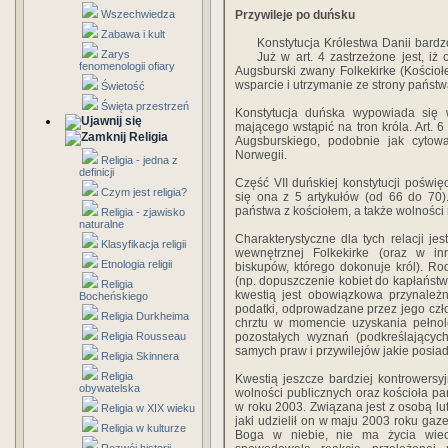
Wszechwiedza
Przywileje po duńsku
Zabawa i kult
Konstytucja Królestwa Danii bardz
Zarys
Już w art. 4 zastrzeżone jest, iż 
fenomenologii ofiary
Augsburski zwany Folkekirke (Kościo
wsparcie i utrzymanie ze strony państw
Świetość
Święta przestrzeń
Konstytucja duńska wypowiada się
mającego wstąpić na tron króla. Art. 
Religia
Augsburskiego, podobnie jak cytowa
Norwegii.
Religia - jedna z
definicji
Część VII duńskiej konstytucji poświęc
Czym jest religia?
się ona z 5 artykułów (od 66 do 70)
państwa z kościołem, a także wolności re
Religia - zjawisko
naturalne
Charakterystyczne dla tych relacji je
Klasyfikacja religii
wewnętrznej Folkekirke (oraz w i
Etnologia religii
biskupów, którego dokonuje król). Rodz
(np. dopuszczenie kobiet do kapłańst
Religia
kwestią jest obowiązkowa przynależn
Bocheńskiego
podatki, odprowadzane przez jego czł
Religia Durkheima
chrztu w momencie uzyskania pełnolet
Religia Rousseau
pozostałych wyznań (podkreślających 
samych praw i przywilejów jakie posia
Religia Skinnera
Religia
Kwestią jeszcze bardziej kontrowersyj
obywatelska
wolności publicznych oraz kościoła p
w roku 2003. Związana jest z osobą lu
Religia w XIX wieku
jaki udzielił on w maju 2003 roku gaz
Religia w kulturze
Boga w niebie, nie ma życia wiec