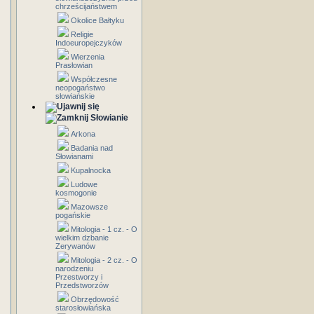
chrześcijaństwem
Okolice Bałtyku
Religie
Indoeuropejczyków
Wierzenia
Prasłowian
Współczesne
neopogaństwo
słowiańskie
Słowianie
Arkona
Badania nad
Słowianami
Kupalnocka
Ludowe
kosmogonie
Mazowsze
pogańskie
Mitologia - 1 cz. - O
wielkim dzbanie
Zerywanów
Mitologia - 2 cz. - O
narodzeniu
Przestworzy i
Przedstworzów
Obrzędowość
starosłowiańska