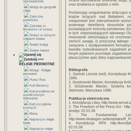
innymi wyznawania dowolnej religii, 
wprowadzenie
oraz działania w zgodzie z nimi.
Wstęp do geografii
religii
Porównując uregulowania dotyczące s
Zatyczka
krajów leżących nad Bałtykiem, n
panieńska
uregulowań jest zdecydowanie wyższ
prawnego określenia stosunków pa
Zaświaty w
posiadających kościoły państwowe (Dani
literaturze i w sztuce
w tych nieposiadających takowego (Sz
Śmierć w różnych
mianownik odróżniający od unormowa
religiach świata
zwrócić uwagę, iż przyczyną takiego 
Święte księgi
związana z występowaniem formalnych
kwestia rozbudowanych zagadnień pow
Święte miasta
Innym pytaniem pozostaje zagadnienie
płaszczyźnie spór, który najprawdopodo
=>>
RELIGIE PIERWOTNE
Bibliografia
Wstęp - Religie
pierwotne
1. Garlicki Leszek (red), Konstytucj
1996.
Huna i Roa
2. Grzybowski Marian, Konstytucja Kr
Kult Macierzy
3. Grzybowski Marian, Systemy ko
Sejmowe, Warszawa 1998.
Kult przodków we
współczesnym
Wietnamie
Publikacje elektroniczne
1. Konstytucja Litwy, http://www.servat.
Kult szczątków
2. The Freedom of the Press Act - ht
kostnych
dostęp: 02.01.08
Mana
3. The Fundamental L
http://www.riksdagen.se/templates/R_
Najstarsze religie
Malty
4. Konstytucja RFN http://konstytucj
02.01.08
Najstasze religie