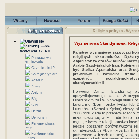
Witamy
Nowości
Forum
Księga Gości
N
Religioznawstwo
Religie a polityka - Wyzn
Wyznaniowa Skandynawia: Religia
==>>
WPROWADZENIE
Państwo wyznaniowe zazwyczaj koja
religijnych ekstremistów. Dyżur
Podstawowa
Afganistan za czasów Talibów. Nast
terminologia
Arabię Saudyjską lub Iran. Kolejnym
Czym jest kult?
być Stolica Apostolska oraz Grecj
Co to jest rytuał?
prawidłowe i naturalne trafne 
uzupełnić... socjaldemokra
Absolut
skandynawskimi!
Anioły
Norwegia, Dania i Islandia są prz
Ateizm
uprzywilejowanego statusu. W przypa
Bóg
Luterańskim zaś w Norwegii status ofi
Luterański (Den norske kyrkja lub 
Cud
Luterański (Svenska Kyrkar) cieszył si
Deizm
2000 roku kiedy to przeprowadzono ro
Demonizm
przedstawia się w Finlandii, której 
reguluje kwestie relacji państwo-kości
Fenomenologia
będzie obszarem porównawczym rel
religii
skandynawskich. Aby jeszcze bardziej
Fundamentalizm
państwowe w trzech krajach), zostan
religijny