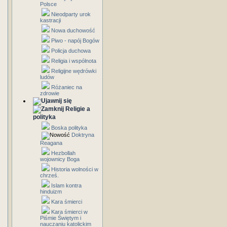
Polsce
Nieodparty urok
kastracji
Nowa duchowość
Piwo - napój Bogów
Policja duchowa
Religia i wspólnota
Religijne wędrówki
ludów
Różaniec na
zdrowie
Religie a
polityka
Boska polityka
Doktryna
Reagana
Hezbollah
wojownicy Boga
Historia wolności w
chrześ.
Islam kontra
hinduizm
Kara śmierci
Kara śmierci w
Piśmie Świętym i
nauczaniu katolickim