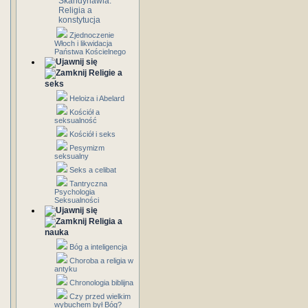
Skandynawia:
Religia a
konstytucja
Zjednoczenie
Włoch i likwidacja
Państwa Kościelnego
Religie a
seks
Heloiza i Abelard
Kościół a
seksualność
Kościół i seks
Pesymizm
seksualny
Seks a celibat
Tantryczna
Psychologia
Seksualności
Religia a
nauka
Bóg a inteligencja
Choroba a religia w
antyku
Chronologia biblijna
Czy przed wielkim
wybuchem był Bóg?