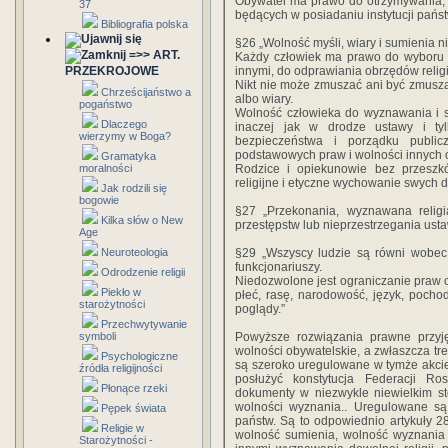
Obywatel ma prawo do otrzymywania, w
37
będących w posiadaniu instytucji pańs
Bibliografia polska
§26 „Wolność myśli, wiary i sumienia 
=>> ART.
Każdy człowiek ma prawo do wyboru r
PRZEKROJOWE
innymi, do odprawiania obrzędów religi
Nikt nie może zmuszać ani być zmuszan
Chrześcijaństwo a
albo wiary.
pogaństwo
Wolność człowieka do wyznawania i sz
Dlaczego
inaczej jak w drodze ustawy i ty
wierzymy w Boga?
bezpieczeństwa i porządku public
podstawowych praw i wolności innych 
Gramatyka
moralności
Rodzice i opiekunowie bez przeszk
religijne i etyczne wychowanie swych dz
Jak rodzili się
bogowie
§27 „Przekonania, wyznawana relig
Kilka słów o New
przestępstw lub nieprzestrzegania usta
Age
Neuroteologia
§29 „Wszyscy ludzie są równi wobec 
funkcjonariuszy.
Odrodzenie religii
Niedozwolone jest ograniczanie praw 
Piekło w
płeć, rasę, narodowość, język, pocho
starożytności
poglądy.”
Przechwytywanie
symboli
Powyższe rozwiązania prawne przyjęt
wolności obywatelskie, a zwłaszcza t
Psychologiczne
są szeroko uregulowane w tymże akcie
źródła religijności
posłużyć konstytucja Federacji R
Płonące rzeki
dokumenty w niezwykle niewielkim s
wolności wyznania.. Uregulowane s
Pępek świata
państw. Są to odpowiednio artykuły 2
Religie w
wolność sumienia, wolność wyznania
Starożytności -