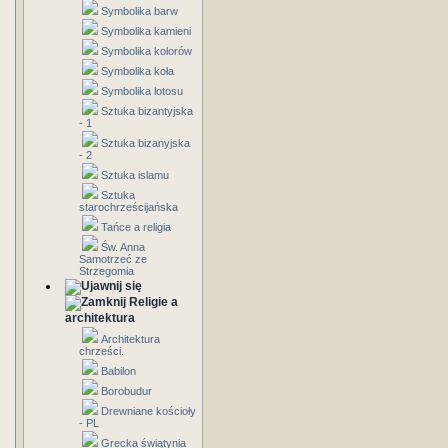
Symbolika barw
Symbolika kamieni
Symbolika kolorów
Symbolika koła
Symbolika lotosu
Sztuka bizantyjska
- 1
Sztuka bizanyjska
- 2
Sztuka islamu
Sztuka
starochrześcijańska
Tańce a religia
Św. Anna
Samotrzeć ze
Strzegomia
Religie a
architektura
Architektura
chrześci.
Babilon
Borobudur
Drewniane kościoły
- PL
Grecka świątynia