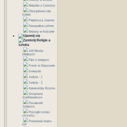
Matylda z Canossy
Obrzędowa rola
kobiet
Papieżyca Joanna
Pasqualina Lehner
Wdowy w Kościele
Religie a
sztuka
100 filmów
biblijnych
Film o świętym
Fresk w Staszowie
Gwiazda
Judyta - 1
Judyta - 2
Katakumby Rzymu
Ornament
średniowiecza
Pocałunek
Judasza
Początki sztuki
chrześci.
Powstanie teatru
FR