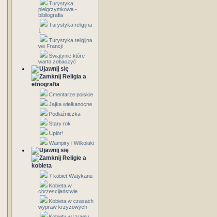
Turystyka
pielgrzymkowa -
bibliografia
Turystyka religijna
1
Turystyka religijna
we Francji
Świątynie które
warto zobaczyć
Religia a
etnografia
Cmentarze polskie
Jajka wielkanocne
Podłaźniczka
Stary rok
Upiór!
Wampiry i Wilkołaki
Religie a
kobieta
7 kobiet Watykanu
Kobieta w
chrzescijaństwie
Kobieta w czasach
wypraw krzyżowych
Kobiety w Izraelu