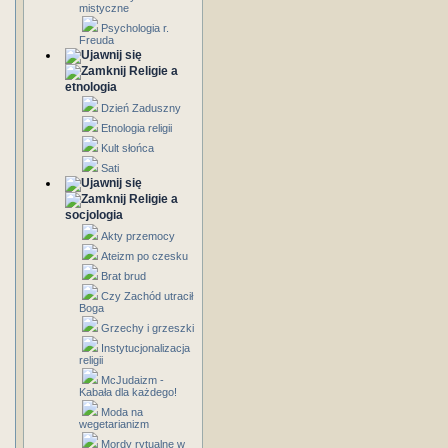
mistyczne
Psychologia r.
Freuda
Religie a
etnologia
Dzień Zaduszny
Etnologia religii
Kult słońca
Sati
Religie a
socjologia
Akty przemocy
Ateizm po czesku
Brat brud
Czy Zachód utracił
Boga
Grzechy i grzeszki
Instytucjonalizacja
religii
McJudaizm -
Kabała dla każdego!
Moda na
wegetarianizm
Mordy rytualne w