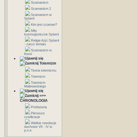
Szamanizm
Szamanizm 2
Szamanizm w
Syberii
Kim jest szaman?
Mity
kosmogoniczne Syberii
Religie Azji i Syberii
- zarys tematu
Szamanizm w
Korei
Totemizm
Teoria totemizmu
Totemizm
Totemizm
Malinowskiego
=>>
CHRONOLOGIA
Prehistoria
Pierwsze
cywilizacje
Wielkie rewolucje
duchowe VII - IV w.
p.n.e