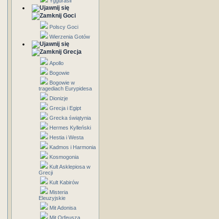
Yggdrasil
Goci
Polscy Goci
Wierzenia Gotów
Grecja
Apollo
Bogowie
Bogowie w
tragediach Eurypidesa
Dionizje
Grecja i Egipt
Grecka świątynia
Hermes Kylleński
Hestia i Westa
Kadmos i Harmonia
Kosmogonia
Kult Asklepiosa w
Grecji
Kult Kabirów
Misteria
Eleuzyjskie
Mit Adonisa
Mit Orfeusza