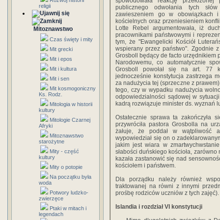
Rozwój historii
spowodowała reakcję przełożonej p
religii
publicznego odwołania tych słó
zawieszeniem go w obowiązkach i 
kościelnych oraz przeniesieniem konfl
Lotte Rebel argumentowała, iż duch
Mitoznawstwo
pracownikami państwowymi i reprezent
Czas święty i mity
tym, że "Ewangelicki Kościół Luterań
wspierany przez państwo". Zgodnie z 
Mit grecki
Grosboll będący de facto urzędnikiem
Mit i epos
Narodowemu, co automatycznie spow
Mit i kultura
Grosboll powołał się na art. 77 k
jednocześnie konstytucja zastrzega 
Mit i sen
za nadużycia tej (sprzeczne z prawem) 
Mit kosmogoniczny
tego, czy w wypadku nadużycia wolno
Ks. Rodz.
odpowiedzialności sądowej w sytuacji
kadrą rozwiązuje minister ds. wyznań l
Mitologia w historii
kultury
Ostatecznie sprawa ta zakończyła s
Mitologie Czarnej
przywróciła pastora Grosbolla na ur
Afryki
żałuje, że poddał w wątpliwość au
Mitoznawstwo
wypowiedział się on o zadeklarowanym
starożytne
jakim jest wiara w zmartwychwstanie
Mity - część
słabości duńskiego kościoła, zarówno 
kultury
kazała zastanowić się nad sensownośc
kościołem i państwem.
Mity o potopie
Na początku była
Dla porządku należy również wspo
woda
traktowanej na równi z innymi przedm
Potwory ludzko-
prośbę rodziców uczniów z tych zajęć).
zwierzęce
Islandia i rozdział VI konstytucji
Ptaki w mitach i
legendach