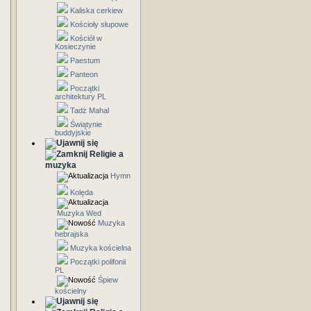
Kaliska cerkiew
Kościoły słupowe
Kościół w
Kosieczynie
Paestum
Panteon
Początki
architektury PL
Tadż Mahal
Świątynie
buddyjskie
Religie a
muzyka
Hymn
Kolęda
Muzyka Wed
Muzyka
hebrajska
Muzyka kościelna
Początki polifonii
PL
Śpiew
kościelny