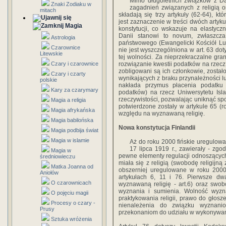
Mimo długoletnich związków z Dan
Znaki Zodiaku w
zagadnień związanych z religią or
mitach
składają się trzy artykuły (62-64), kt
jest zaznaczenie w treści dwóch artyk
Magia
konstytucji, co wskazuje na elastyc
Danii stanowi to novum, zwłaszcza
Astrologia
państwowego (Ewangelicki Kościół Lut
Czarownice
nie jest wyszczególniona w art. 63 d
Litewskie
tej wolności. Za nieprzekraczalne gr
Czary i czarownice
rozwiązanie kwestii podatków na rzecz 
zobligowani są ich członkowie, został
Czary i czarty
wynikających z braku przynależności lu
polskie
nakłada przymus płacenia podatku
Kary za czarymary
podatków) na rzecz Uniwersytetu Isl
rzeczywistości, pozwalając uniknąć spo
Magia a religia
potwierdzone zostały w artykule 65 (
Magia afrykańska
względu na wyznawaną religię.
Magia babilońska
Nowa konstytucja Finlandii
Magia podbija świat
Magia w islamie
Aż do roku 2000 fińskie uregulowan
17 lipca 1919 r., zawierały - zgo
Magia w
pewne elementy regulacji odnoszących 
średniowieczu
miała się z religią (swobodę religijn
Matka Joanna od
obszerniej uregulowane w roku 2000 
Aniołów
artykułach 6, 11 i 76. Pierwsze dwa
O czarownicach
wyznawaną religię - art.6) oraz swob
wyznania i sumienia. Wolność wyz
O pojęciu magii
praktykowania religii, prawo do głos
Procesy o czary -
nienależenia do związku wyznani
Prusy
przekonaniom do udziału w wykonywaniu
Sztuka wróżenia