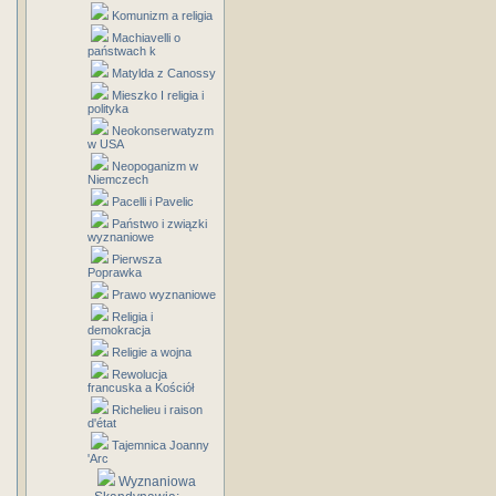
Komunizm a religia
Machiavelli o
państwach k
Matylda z Canossy
Mieszko I religia i
polityka
Neokonserwatyzm
w USA
Neopoganizm w
Niemczech
Pacelli i Pavelic
Państwo i związki
wyznaniowe
Pierwsza
Poprawka
Prawo wyznaniowe
Religia i
demokracja
Religie a wojna
Rewolucja
francuska a Kościół
Richelieu i raison
d'état
Tajemnica Joanny
'Arc
Wyznaniowa