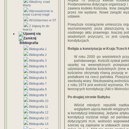
Artykuł 76 dotyczy kwestii Kodek
Wiedźmy znad
Postanowienia dotyczące organizacji 
Warty
zawiera kodeks Kościoła. Inne związk
Wprowadzenie w
przez nie wydane. Nowe związki wy
świat czarnej magii
ustawie.
Wróżbiarstwo w ST
Powyższe rozwiązanie umieszcza orga
Z klątwą im do
wyznaniowymi) poza płaszczyzną sz
twarzy
osobnego aktu prawnego. Inaczej potra
wiadomych przyczyn), co jest czę
konstytucjach.
Bibliografia
Religia a konstytucja w Kraju Trzech
Bibliografia 1
Bibliografia 2
W roku 2000 po wieloletnich prz
Bibliografia 3
państwowego. Kościół zyskał pełni
opartej na wewnętrznych przepisa
Bibliografia 4
udzielania ślubów kościelnych (inne w
Bibliografia 5
kościelne otrzymały równą pozycję w 
podatkami na rzecz państwa. Powyższe
Bibliografia 6
swobodą wiary. Niezbywalną wolności
Bibliografia 7
z roku 1974 jest wolność wyznania. Pr
tworzących konstytucję (Akt o Wolności
Bibliografia 8
Bibliografia 9
Po drugiej stronie Bałtyku
Bibliografia 10
Wśród młodych republik nadba
Bibliografia 11
względem ujęcia kwestii religijnych 
Bibliografia 12
w konstytucji łotewskiej. Jedynie art
konstytucji rozdział religii od pańs
Bibliografia 13
dotyczącymi m.in. wolności wypowie
Bibliografia 14
szerzej są zapisane w ustawach zasadn