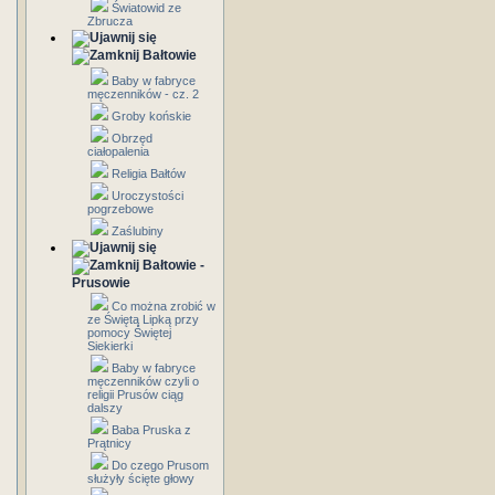
Światowid ze
Zbrucza
Bałtowie
Baby w fabryce
męczenników - cz. 2
Groby końskie
Obrzęd
ciałopalenia
Religia Bałtów
Uroczystości
pogrzebowe
Zaślubiny
Bałtowie -
Prusowie
Co można zrobić w
ze Świętą Lipką przy
pomocy Świętej
Siekierki
Baby w fabryce
męczenników czyli o
religii Prusów ciąg
dalszy
Baba Pruska z
Prątnicy
Do czego Prusom
służyły ścięte głowy