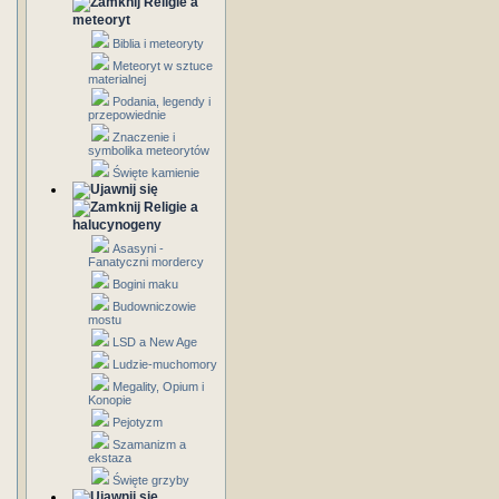
Religie a
meteoryt
Biblia i meteoryty
Meteoryt w sztuce
materialnej
Podania, legendy i
przepowiednie
Znaczenie i
symbolika meteorytów
Święte kamienie
Religie a
halucynogeny
Asasyni -
Fanatyczni mordercy
Bogini maku
Budowniczowie
mostu
LSD a New Age
Ludzie-muchomory
Megality, Opium i
Konopie
Pejotyzm
Szamanizm a
ekstaza
Święte grzyby