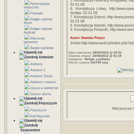
5. Konstytucja Federacji Rosyjskiej, htt
Partycypacja
02.01.08
mistyczna
6. Konstytucja Łotwy, http://www.sa
dostęp: 02.01.08
Pramatki
7. Konstytucja Estonii, http://www.pres
Religie rodzime
02.01.08
Afryki
8. Konstytucja Islandii, http://www.gove
Religie rodzime
9. Konstytucja Finlandii, http://www.ser
Australii
Autor: Damian Potycz
Wierzenia
pierwotne
źródło:http://www.eesti.pl/index.php?
Święte kamienie
Data utworzenia:
28/02/2012 @ 20:31
Ostatnie zmiany:
10/05/2012 @ 01:19
Animizm
Kategoria :
Religie a polityka
Strona czytana
102703 razy
Animizm
Animizm 2
Animizm Tylora
Animizm i manizm
Dusza w animizmie
Dusze i duchy
Fetyszyzm
Nikt jeszcze 
Fetyszyzm
Kult fetyszów
Szamanizm