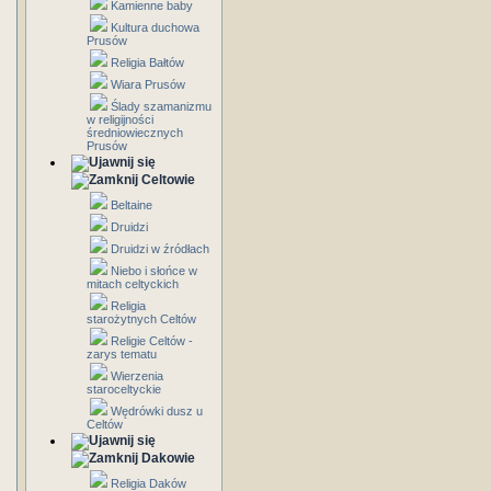
Kamienne baby
Kultura duchowa
Prusów
Religia Bałtów
Wiara Prusów
Ślady szamanizmu
w religijności
średniowiecznych
Prusów
Celtowie
Beltaine
Druidzi
Druidzi w źródłach
Niebo i słońce w
mitach celtyckich
Religia
starożytnych Celtów
Religie Celtów -
zarys tematu
Wierzenia
staroceltyckie
Wędrówki dusz u
Celtów
Dakowie
Religia Daków