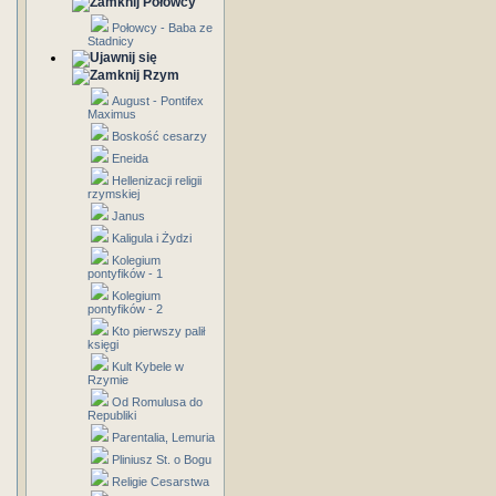
Połowcy
Połowcy - Baba ze
Stadnicy
Rzym
August - Pontifex
Maximus
Boskość cesarzy
Eneida
Hellenizacji religii
rzymskiej
Janus
Kaligula i Żydzi
Kolegium
pontyfików - 1
Kolegium
pontyfików - 2
Kto pierwszy palił
księgi
Kult Kybele w
Rzymie
Od Romulusa do
Republiki
Parentalia, Lemuria
Pliniusz St. o Bogu
Religie Cesarstwa