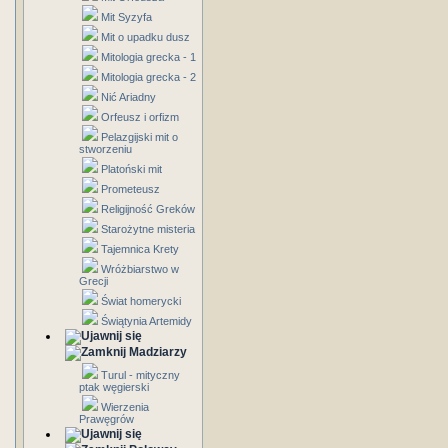
Mit Syzyfa
Mit o upadku dusz
Mitologia grecka - 1
Mitologia grecka - 2
Nić Ariadny
Orfeusz i orfizm
Pelazgijski mit o
stworzeniu
Platoński mit
Prometeusz
Religijność Greków
Starożytne misteria
Tajemnica Krety
Wróżbiarstwo w
Grecji
Świat homerycki
Świątynia Artemidy
Madziarzy
Turul - mityczny
ptak węgierski
Wierzenia
Prawęgrów