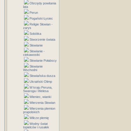
Obrzędy powitania
lata
Perun
Pogański Łysiec
Religie Słowian -
zarys
Sobótka
Stworzenie świata
Słowianie
Słowianie -
ciekawostki
Słowianie Połabscy
Słowianie
Wschodni
Słowiańska dusza
Ukraiński Olimp
W kraju Peruna,
Swaroga i Welesa
Wieniec, wianki
Wierzenia Słowian
Wierzenia plemion
prapolskich
Wilcze plemię
Wodny świat
topielców i rusałek