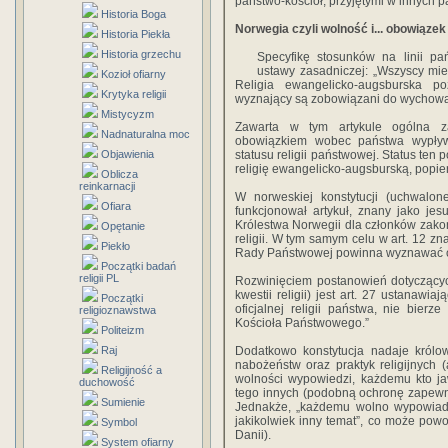
państwo-kościół, przyjętymi w innych 
Historia Boga
Norwegia czyli wolność i... obowiązek
Historia Piekła
Historia grzechu
Specyfikę stosunków na linii pa
ustawy zasadniczej: „Wszyscy mie
Kozioł ofiarny
Religia ewangelicko-augsburska po
Krytyka religii
wyznający są zobowiązani do wychowani
Mistycyzm
Zawarta w tym artykule ogólna za
Nadnaturalna moc
obowiązkiem wobec państwa wypływa
Objawienia
statusu religii państwowej. Status ten 
religię ewangelicko-augsburską, popiera
Oblicza
reinkarnacji
W norweskiej konstytucji (uchwalo
Ofiara
funkcjonował artykuł, znany jako jesu
Królestwa Norwegii dla członków zakon
Opętanie
religii. W tym samym celu w art. 12 zn
Piekło
Rady Państwowej powinna wyznawać ofi
Początki badań
religii PL
Rozwinięciem postanowień dotyczącyc
kwestii religii) jest art. 27 ustanawia
Początki
oficjalnej religii państwa, nie bier
religioznawstwa
Kościoła Państwowego.”
Politeizm
Raj
Dodatkowo konstytucja nadaje królow
nabożeństw oraz praktyk religijnych (
Religijność a
wolności wypowiedzi, każdemu kto ja
duchowość
tego innych (podobną ochronę zapewni
Sumienie
Jednakże, „każdemu wolno wypowiada
jakikolwiek inny temat”, co może po
Symbol
Danii).
System ofiarny