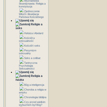
Wyznaniowa
Skandynawia: Religia a
konstytucja
Zjednoczenie
Włoch i likwidacja
Państwa Kościelnego
Religie a
seks
Heloiza i Abelard
Kościół a
seksualność
Kościół i seks
Pesymizm
seksualny
Seks a celibat
Tantryczna
Psychologia
Seksualności
Religia a
nauka
Bóg a inteligencja
Choroba a religia w
antyku
Chronologia biblijna
Czy przed wielkim
wybuchem był Bóg?