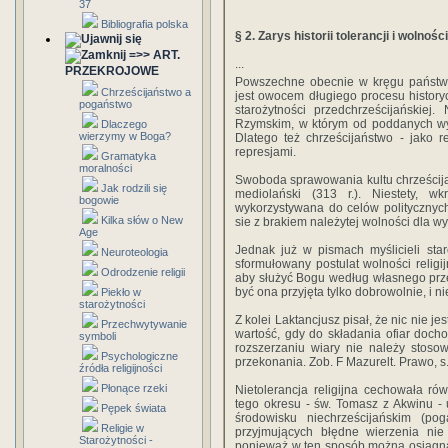
37
Bibliografia polska
§ 2. Zarys historii tolerancji i wolności
=>> ART.
...
PRZEKROJOWE
Powszechne obecnie w kręgu państw k
Chrześcijaństwo a
jest owocem długiego procesu historyc
pogaństwo
starożytności przedchrześcijańskie
Rzymskim, w którym od poddanych 
Dlaczego
wierzymy w Boga?
Dlatego też chrześcijaństwo - jako r
represjami.
Gramatyka
moralności
Swoboda sprawowania kultu chrześcij
Jak rodzili się
mediolański (313 r.). Niestety, wk
bogowie
wykorzystywana do celów politycznych
Kilka słów o New
sie z brakiem należytej wolności dla w
Age
Jednak już w pismach myślicieli sta
Neuroteologia
sformułowany postulat wolności religi
Odrodzenie religii
aby służyć Bogu według własnego prze
być ona przyjęta tylko dobrowolnie, i n
Piekło w
starożytności
Z kolei Laktancjusz pisał, że nic nie je
Przechwytywanie
wartość, gdy do składania ofiar docho
symboli
rozszerzaniu wiary nie należy stos
Psychologiczne
przekonania. Zob. F Mazurelt. Prawo, s.
źródła religijności
Płonące rzeki
Nietolerancja religijna cechowała ró
tego okresu - św. Tomasz z Akwinu -
Pępek świata
środowisku niechrześcijańskim (po
Religie w
przyjmujących błędne wierzenia nie 
Starożytności -
ponieważ w ten sposób można osiągnąć