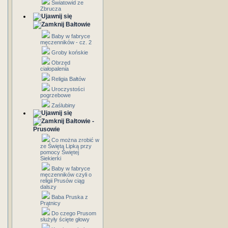
Światowid ze
Zbrucza
Bałtowie
Baby w fabryce
męczenników - cz. 2
Groby końskie
Obrzęd
ciałopalenia
Religia Bałtów
Uroczystości
pogrzebowe
Zaślubiny
Bałtowie -
Prusowie
Co można zrobić w
ze Świętą Lipką przy
pomocy Świętej
Siekierki
Baby w fabryce
męczenników czyli o
religii Prusów ciąg
dalszy
Baba Pruska z
Prątnicy
Do czego Prusom
służyły ścięte głowy