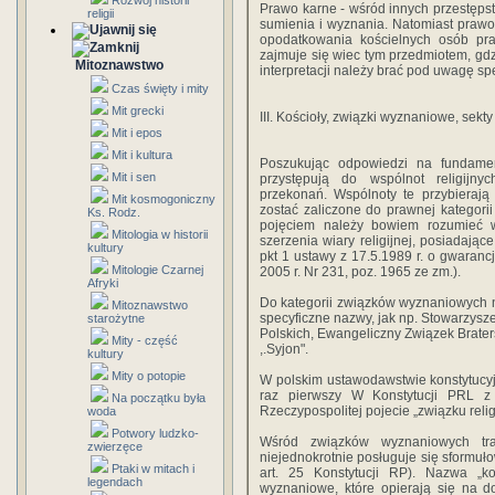
Rozwój historii
Prawo karne - wśród innych przestęps
religii
sumienia i wyznania. Natomiast praw
opodatkowania kościelnych osób p
zajmuje się wiec tym przedmiotem, gdz
Mitoznawstwo
interpretacji należy brać pod uwagę spe
Czas święty i mity
Mit grecki
III. Kościoły, związki wyznaniowe, sekty
Mit i epos
Mit i kultura
Poszukując odpowiedzi na fundament
Mit i sen
przystępują do wspólnot religijn
przekonań. Wspólnoty te przybiera
Mit kosmogoniczny
zostać zaliczone do prawnej kategor
Ks. Rodz.
pojęciem należy bowiem rozumieć w
Mitologia w historii
szerzenia wiary religijnej, posiadające
kultury
pkt 1 ustawy z 17.5.1989 r. o gwarancj
Mitologie Czarnej
2005 r. Nr 231, poz. 1965 ze zm.).
Afryki
Do kategorii związków wyznaniowych nal
Mitoznawstwo
specyficzne nazwy, jak np. Stowarzysz
starożytne
Polskich, Ewangeliczny Związek Brater
Mity - część
,.Syjon".
kultury
Mity o potopie
W polskim ustawodawstwie konstytucy
raz pierwszy W Konstytucji PRL z 
Na początku była
Rzeczypospolitej pojecie „związku relig
woda
Potwory ludzko-
Wśród związków wyznaniowych trad
zwierzęce
niejednokrotnie posługuje się sformuło
Ptaki w mitach i
art. 25 Konstytucji RP). Nazwa „ko
legendach
wyznaniowe, które opierają się na dokt