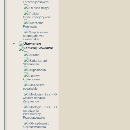
chrześcijaństwem
Okolice Bałtyku
Religie
Indoeuropejczyków
Wierzenia
Prasłowian
Współczesne
neopogaństwo
słowiańskie
Słowianie
Arkona
Badania nad
Słowianami
Kupalnocka
Ludowe
kosmogonie
Mazowsze
pogańskie
Mitologia - 1 cz. - O
wielkim dzbanie
Zerywanów
Mitologia - 2 cz. - O
narodzeniu
Przestworzy i
Przedstworzów
Obrzędowość
starosłowiańska