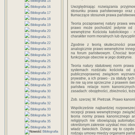
Bibliografia 15
Uwzględniając rozwiązania przyjmo
Bibliografia 16
stosunku prawa państwowego oraz p
Bibliografia 17
tłumaczące stosunek prawa państwowe
Bibliografia 18
Teoria pozaprawnej natury prawa we
Bibliografia 19
prawo może pochodzić jedynie od 
Bibliografia 20
wewnętrzne Kościoła katolickiego - 
charakter norm moralnych lub dyscypli
Bibliografia 21
Bibliografia 22
Zgodnie z teorią skuteczności pra
analogicznie prawo wewnętrzne inne
Bibliografia 23
na forum państwowym. Chociaż teoria
Bibliografia 24
funkcjonuje obecnie w jego doktrynie.
Bibliografia 25
Teoria natury statutowej norm pra
Bibliografia 26
systemach rozdziału kościoła od 
Bibliografia 27
publicznoprawnej związkom wyznani
prywatne, a ich prawo - za statuty ty
Bibliografia 28
ile nie są one sprzeczne z prawem świ
Bibliografia 29
państwa relacje norm kanonicznyc
zasadach: obojętności, zbieżności, toż
Bibliografia 30
Bibliografia 31
Zob. szerzej: M. Pietrzak. Prawo kanon
Bibliografia 32
Współcześnie najbardziej rozpowszec
Bibliografia 33
recepcji prawa wewnętrznego związkó
Bibliografia 34
teoria normy prawa kanonicznego a
religijnych nie obowiązują automat
Bibliografia 35
określonym zakresie uzyskać moc obo
Bibliografia 36
władz świeckich. Dzieje się to częst
Bibliografia
rodzaju umowy miedzy organami państ