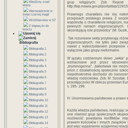
Wiedźmy znad
grup religijnych. Zob. Rejest
Warty
http://bip.mswia.gov.pl/portal/bip/119/1
Wprowadzenie w
Prawnego charakteru nie ma natom
świat czarnej magii
przepisach polskiego prawa. Z socjo
Wróżbiarstwo w ST
wspólnotę o charakterze religijnym, m
Z klątwą im do
pewnych ramach organizacyjnych. i
twarzy
akcentującą role przywódcy” (M. Guzik,
Tak rozumiane sekty przybierają różne
organizacyjnych, nie tylko jako zwi
Bibliografia
nawet z wykorzystaniem przepisów o 
Bibliografia 1
wyłącznie jako grupy nieformalne.
Bibliografia 2
W języku codziennym słowo „sekta” p
Bibliografia 3
wzmacniane jest przez stosowanie
Bibliografia 4
„kryminogenna". Jakkolwiek nie możn
priori z działalnością społecznie szko
Bibliografia 5
niejednokrotnie dochodzi do naruszen
Bibliografia 6
władzę rodzicielska. Zob. M. Szostak. 
przestępczości W obliczu przemian Eu
Bibliografia 7
s. 285- 296.
Bibliografia 8
Bibliografia 9
IV. Unormowania państwowe a prawo 
Bibliografia 10
Bibliografia 11
Każda władza państwowa, realizując s
Bibliografia 12
one również grup społecznych skupion
Bibliografia 13
możliwość powstania konfliktów m
prawem kościołów i innych związków
Bibliografia 14
jest więc wyjaśnienie wzajemnej relac