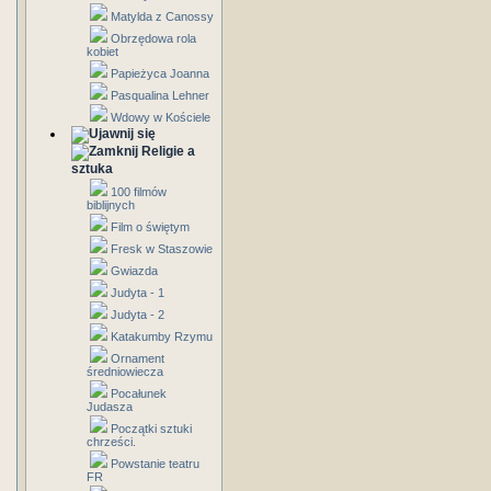
Matylda z Canossy
Obrzędowa rola
kobiet
Papieżyca Joanna
Pasqualina Lehner
Wdowy w Kościele
Religie a
sztuka
100 filmów
biblijnych
Film o świętym
Fresk w Staszowie
Gwiazda
Judyta - 1
Judyta - 2
Katakumby Rzymu
Ornament
średniowiecza
Pocałunek
Judasza
Początki sztuki
chrześci.
Powstanie teatru
FR