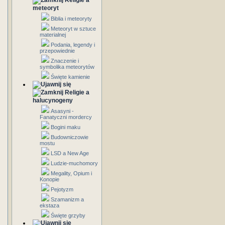
Religie a
meteoryt
Biblia i meteoryty
Meteoryt w sztuce
materialnej
Podania, legendy i
przepowiednie
Znaczenie i
symbolika meteorytów
Święte kamienie
Religie a
halucynogeny
Asasyni -
Fanatyczni mordercy
Bogini maku
Budowniczowie
mostu
LSD a New Age
Ludzie-muchomory
Megality, Opium i
Konopie
Pejotyzm
Szamanizm a
ekstaza
Święte grzyby