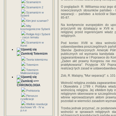
Szamanizm
O poglądach R. Williamsa oraz jego dzi
Szamanizm 2
nowoczesnych stosunków państwo - k
Szamanizm w
separacji: - państwo a kościół w Sta
Syberii
85-87.
Kim jest szaman?
Na kontynencie europejskim do upow
Mity
przyczynili się działający w XVII w.
kosmogoniczne Syberii
religijnej przed ingerencjami władz
Religie Azji i Syberii
religijnych.
- zarys tematu
Szamanizm w
Pod koniec XVIII w. idea wolnośc
Korei
ustawodawstwa poszczególnych państw
Stanów Zjednoczonych Ameryki Półn
Totemizm
publicznych od wyznania kandydata (a
zagwarantowana w I Poprawce do Konsty
Teoria totemizmu
„Żaden akt prawny Kongresu nie moż
praktykowania". Przyjęcie XIV Popra
Totemizm
realizacji tych zasad w ustawodawstw
Totemizm
Malinowskiego
Zob, R. Malajny, "Mur separacji". s. 101
=>>
Wolność religijna została zagwarantow
CHRONOLOGIA
i Obywatela z 1789 r. Polityka wład
wolnością religijna. Jej efektem był
Prehistoria
religijnynm skierowane w szczególnośc
Pierwsze
wbrew wprowadzanym aktom prawnym (
cywilizacje
pozostali w wierności zasadom wyznawa
Wielkie rewolucje
duchowe VII - IV w.
Trzeba jednak przyznać, ze postanowi
p.n.e
wolności w sprawach religijnych st
późniejszych konstytucjach państw eur