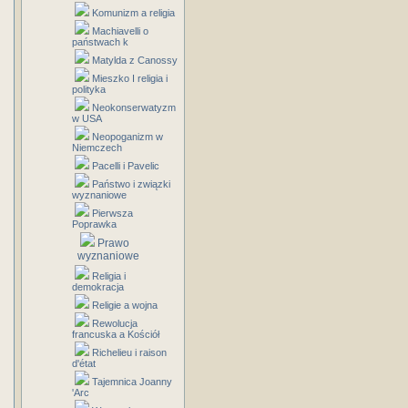
Komunizm a religia
Machiavelli o
państwach k
Matylda z Canossy
Mieszko I religia i
polityka
Neokonserwatyzm
w USA
Neopoganizm w
Niemczech
Pacelli i Pavelic
Państwo i związki
wyznaniowe
Pierwsza
Poprawka
Prawo
wyznaniowe
Religia i
demokracja
Religie a wojna
Rewolucja
francuska a Kościół
Richelieu i raison
d'état
Tajemnica Joanny
'Arc