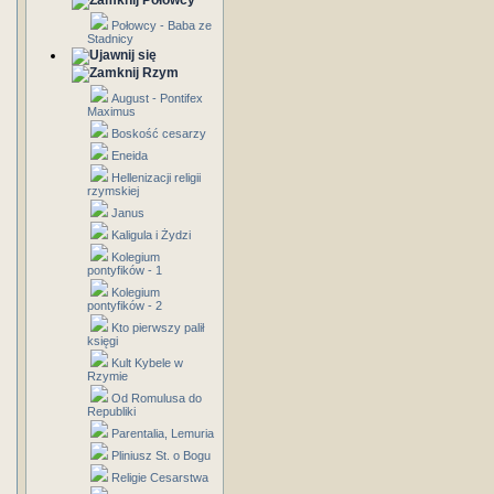
Połowcy
Połowcy - Baba ze
Stadnicy
Rzym
August - Pontifex
Maximus
Boskość cesarzy
Eneida
Hellenizacji religii
rzymskiej
Janus
Kaligula i Żydzi
Kolegium
pontyfików - 1
Kolegium
pontyfików - 2
Kto pierwszy palił
księgi
Kult Kybele w
Rzymie
Od Romulusa do
Republiki
Parentalia, Lemuria
Pliniusz St. o Bogu
Religie Cesarstwa