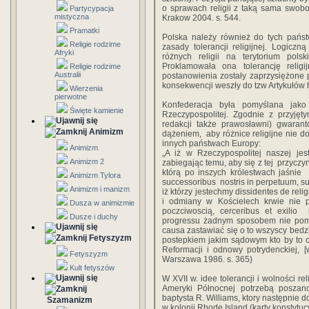
o sprawach religii z taką sama swobo
Partycypacja
mistyczna
Krakow 2004. s. 544.
Pramatki
Polska należy również do tych państ
Religie rodzime
zasady tolerancji religijnej. Logiczn
Afryki
różnych religii na terytorium pols
Proklamowała ona tolerancję religij
Religie rodzime
Australii
postanowienia zostały zaprzysiężone
konsekwencji weszły do tzw Artykułów
Wierzenia
pierwotne
Konfederacja była pomyślana jako
Święte kamienie
Rzeczypospolitej. Zgodnie z przyjęty
redakcji także prawosławni) gwarant
Animizm
dążeniem, aby różnice religijne nie do
innych państwach Europy:
Animizm
„A iż w Rzeczypospolitej naszej jest
Animizm 2
zabiegając temu, aby się z tej przyczy
którą po inszych królestwach jaśnie
Animizm Tylora
successoribus nostris in perpetuum, sub 
Animizm i manizm
iż którzy jestechmy dissidentes de rel
i odmiany w Kościelech krwie nie 
Dusza w animizmie
poczciwoscią, cerceribus et exilio
Dusze i duchy
progressu żadnym sposobem nie pomag
causa zastawiać się o to wszyscy bedz
Fetyszyzm
postepkiem jakim sądowym kto by to czy
Reformacji i odnowy potrydenckiej, [w
Fetyszyzm
Warszawa 1986. s. 365)
Kult fetyszów
W XVII w. idee tolerancji i wolności r
Ameryki Północnej potrzebą poszanow
baptysta R. Williams, ktory następnie
Szamanizm
w kolonii Rhode Island (karty konstytucy