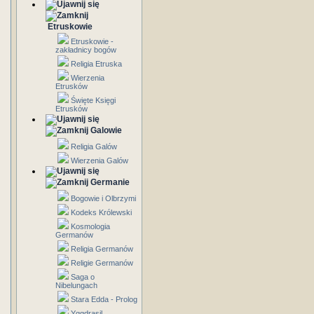
Etruskowie
Etruskowie -
zakładnicy bogów
Religia Etruska
Wierzenia
Etrusków
Święte Księgi
Etrusków
Galowie
Religia Galów
Wierzenia Galów
Germanie
Bogowie i Olbrzymi
Kodeks Królewski
Kosmologia
Germanów
Religia Germanów
Religie Germanów
Saga o
Nibelungach
Stara Edda - Prolog
Yggdrasil