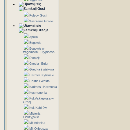
Goci
Polscy Goci
Wierzenia Gotów
Grecja
Apollo
Bogowie
Bogowie w
tragediach Eurypidesa
Dionizje
Grecja i Egipt
Grecka świątynia
Hermes Kylleński
Hestia i Westa
Kadmos i Harmonia
Kosmogonia
Kult Asklepiosa w
Grecji
Kult Kabirów
Misteria
Eleuzyjskie
Mit Adonisa
Mit Orfeusza