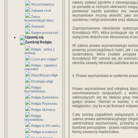
należy ustalać zgodnie z obowiązują
Wszechwiedza
(a ponadto w różnych okresach) mogą
Zabawa i kult
ponieważ każde państwo ma swoje
wyznaniowe można określić jako ze
Zarys
sumienia i religii jednostek oraz status
fenomenologii ofiary
Świetość
Zaproponowane określenie wykorzystu
Konstytucji RP), która posługuje się 
Święta przestrzeń
wyłącznie dotychczas stosowanej w pra
Religia
W zakres prawa wyznaniowego wchod
Religia - jedna z
prawnej poszczególnych ludzi, jak i ca
definicji
systematyce, która została przyjęt
Konstytucji RP odnosi się do wolności 
Czym jest religia?
określa zasady stosunku państwa do k
Religia - zjawisko
naturalne
Klasyfikacja religii
ll. Prawo wyznaniowe w systemie praw
Etnologia religii
Religia
Prawo wyznaniowe jest odrębną dyscy
Bocheńskiego
unormowaniach związanych z wolnoś
odnoszących się do statusu grup rel
Religia Durkheima
gałęzi prawa. Niemal w każdej z n
Religia Rousseau
religijności, czy to w jej formach indy
Religia Skinnera
Cały szereg zagadnień związanych z 
Religia
zakres prawa administracyjnego (regula
obywatelska
administracji wyznaniowej. przepisy 
Religia w XIX wieku
bardziej precyzyjnie - prawa rodzinne
formy zawarcia małżeństwa.
Religia w kulturze