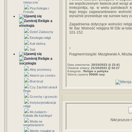
mistyczne
we współczesnym świecie jest wciąż ak
lnnkcjontija, np. w wielu państwach k
Psychologia r.
tego kręgu zagwarantowano wolność 
Freuda
wyraźnie przewiduje się surowe kary z
Religie a
Zagadnienia dotyczące wolności religi
etnologia
W. Bar. Wolność religijna W Dăr al-ls
Dzień Zaduszny
101-152.
Etnologia religii
Kult słońca
*
Sati
Fragment książki: Mezglewski A, Miszta
Religie a
socjologia
Data utworzenia:
20/10/2023 @ 23:41
Ostatnie zmiany:
21/10/2023 @ 02:27
Akty przemocy
Kategoria :
Religie a polityka
Strona czytana
95668 razy
Ateizm po czesku
Brat brud
Czy Zachód utracił
Boga
Grzechy i grzeszki
Instytucjonalizacja
religii
McJudaizm -
Kabała dla każdego!
Nikt jeszcze 
Moda na
wegetarianizm
Mordy rytualne w