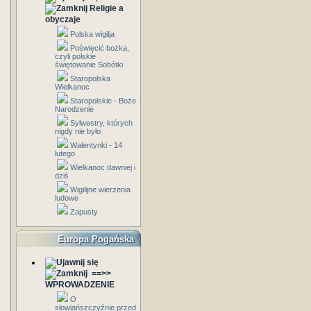
Religie a
obyczaje
Polska wigilja
Poświęcić bożka,
czyli polskie
świętowanie Sobótki
Staropolska
Wielkanoc
Staropolskie - Boże
Narodzenie
Sylwestry, których
nigdy nie było
Walentynki - 14
lutego
Wielkanoc dawniej i
dziś
Wigilijne wierzenia
ludowe
Zapusty
Europa Pogańska
==>>
WPROWADZENIE
O
słowiańszczyźnie przed