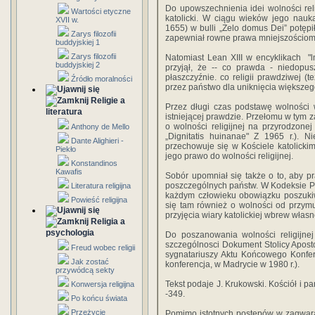
Do upowszechnienia idei wolności relig
Wartości etyczne
katolicki. W ciągu wieków jego nauk
XVII w.
1655) w bulli „Zelo domus Dei” potępił
Zarys filozofii
zapewniał rowne prawa mniejszościom 
buddyjskiej 1
Zarys filozofii
Natomiast Lean XIII w encyklikach "lm
buddyjskiej 2
przyjął, że -- co prawda - niedopus
płaszczyźnie. co religii prawdziwej (t
Źródło moralności
przez państwo dla uniknięcia większego
Religie a
Przez długi czas podstawę wolności 
literatura
istniejącej prawdzie. Przełomu w tym z
o wolności religijnej na przyrodzonej
Anthony de Mello
„Dignitatis huinanae" Z 1965 r.). N
Dante Alighieri -
przechowuje się w Kościele katolickim
Piekło
jego prawo do wolności religijnej.
Konstandinos
Kawafis
Sobór upomniał się także o to, aby 
poszczególnych państw. W Kodeksie P
Literatura religijna
każdym człowieku obowiązku poszukiw
Powieść religijna
się tam również o wolności od przym
przyjęcia wiary katolickiej wbrew włas
Religia a
psychologia
Do poszanowania wolności religijnej
szczególnosci Dokument Stolicy Apostol
Freud wobec religii
sygnatariuszy Aktu Końcowego Konfer
Jak zostać
konferencja, w Madrycie w 1980 r.).
przywódcą sekty
Tekst podaje J. Krukowski. Kościół i p
Konwersja religijna
-349.
Po końcu świata
Przeżycie
Pomimo istotnych postępów w zagwaran