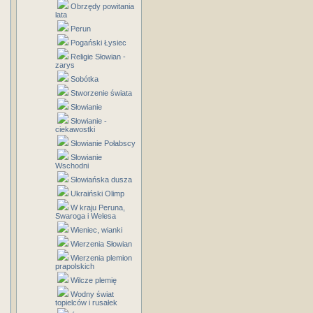
Obrzędy powitania
lata
Perun
Pogański Łysiec
Religie Słowian -
zarys
Sobótka
Stworzenie świata
Słowianie
Słowianie -
ciekawostki
Słowianie Połabscy
Słowianie
Wschodni
Słowiańska dusza
Ukraiński Olimp
W kraju Peruna,
Swaroga i Welesa
Wieniec, wianki
Wierzenia Słowian
Wierzenia plemion
prapolskich
Wilcze plemię
Wodny świat
topielców i rusałek