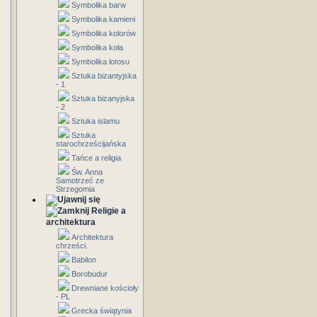
Symbolika barw
Symbolika kamieni
Symbolika kolorów
Symbolika koła
Symbolika lotosu
Sztuka bizantyjska
- 1
Sztuka bizanyjska
- 2
Sztuka islamu
Sztuka
starochrześcijańska
Tańce a religia
Św. Anna
Samotrzeć ze
Strzegomia
Religie a
architektura
Architektura
chrześci.
Babilon
Borobudur
Drewniane kościoły
- PL
Grecka świątynia