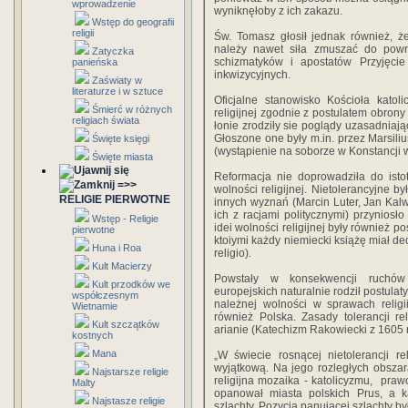
wprowadzenie
wyniknęłoby z ich zakazu.
Wstęp do geografii
religii
Św. Tomasz głosił jednak również, że 
należy nawet siła zmuszać do powro
Zatyczka
schizmatyków i apostatów Przyjęci
panieńska
inkwizycyjnych.
Zaświaty w
literaturze i w sztuce
Oficjalne stanowisko Kościoła katol
Śmierć w różnych
religijnej zgodnie z postulatem obrony
religiach świata
łonie zrodziły sie poglądy uzasadniając
Głoszone one były m.in. przez Marsil
Święte księgi
(wystąpienie na soborze w Konstancji w
Święte miasta
Reformacja nie doprowadziła do isto
=>>
wolności religijnej. Nietolerancyjne 
RELIGIE PIERWOTNE
innych wyznań (Marcin Luter, Jan Kalw
ich z racjami politycznymi) przyniosł
Wstęp - Religie
idei wolności religijnej były również 
pierwotne
ktoiymi każdy niemiecki książę miał d
Huna i Roa
religio).
Kult Macierzy
Powstały w konsekwencji ruchów r
Kult przodków we
europejskich naturalnie rodził postul
współczesnym
należnej wolności w sprawach religi
Wietnamie
również Polska. Zasady tolerancji r
Kult szczątków
arianie (Katechizm Rakowiecki z 1605 r
kostnych
Mana
„W świecie rosnącej nietolerancji re
wyjątkową. Na jego rozległych obszar
Najstarsze religie
religijna mozaika - katolicyzmu, praw
Malty
opanował miasta polskich Prus, a k
Najstasze religie
szlachty. Pozycja panującej szlachty b