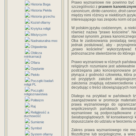
Prawo wyznaniowe nie powinno być m
Historia Boga
szczególności z
prawem kanoniczny
Historia Piekła
canonicum
,
diritto canonico
,
droit cano
między nimi różnicy w niektórych języ
Historia grzechu
interesującego nas zespołu norm od p
Kozioł ofiarny
W polskim języku codziennym, a niek
Krytyka religii
również nazwa "prawo kościelne”. Ni
Mistycyzm
stanowi synonim „prawa kanonicznego”
Oba te zastosowania posiadają swoje
Nadnaturalna moc
jednak postulować, aby - przynajmn
Objawienia
„prawo kościelne” wykorzystywać 
Oblicza
jednoznaczne stwierdzenie do którego
reinkarnacji
Prawo wyznaniowe w różnych państwac
Ofiara
religijnych rozumiane jest adekwatnie
Opętanie
postrzegana jako koncesjonowane pr
płynąca z godności człowieka, która
Piekło
od przyjętych założeń aksjologiczn
Początki badań
założenia znajdują odzwierciedlenie
religii PL
decydując o treści obowiązujących no
Początki
religioznawstwa
Dlatego na przykład w państwach tzw
zaangażowane w promocje materiali
Politeizm
prawa wyznaniowego do ograniczania
Raj
współczesnych państwach demokra
Religijność a
wyznaniowe są podporządkowane za
duchowość
światopoglądowych. W konsekwencji ko
dopuszczane do udzialu w tworzeniu o
Sumienie
Symbol
Zakres prawa wyznaniowego nie może
filozoficzne lub socjologiczne, a wi
System ofiarny