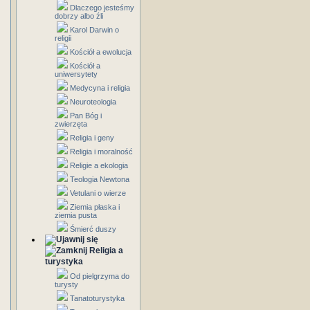
Dlaczego jesteśmy
dobrzy albo źli
Karol Darwin o
religii
Kościół a ewolucja
Kościół a
uniwersytety
Medycyna i religia
Neuroteologia
Pan Bóg i
zwierzęta
Religia i geny
Religia i moralność
Religie a ekologia
Teologia Newtona
Vetulani o wierze
Ziemia płaska i
ziemia pusta
Śmierć duszy
Religia a
turystyka
Od pielgrzyma do
turysty
Tanatoturystyka