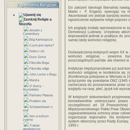
Zagadnienia Religijne
Do założeń ideologii liberalnej nawi
Marks i F. Engels). opierając na n
Akcentowali oni jednak bardziej wolno
Religie a
ograniczenie wpływów religii poprzez z
filozofia
Ich poglądy zostały wprowadzone w ży
Anselm z
Demokracji Ludowej. Urzędowy ateiz
Cantenbury
doprowadził jednak w praktyce do pro
Bóg Kartezjusza
samej istoty wolności religijnej.
Czym jest etyka?
Dobro i zlo
Doświadczenia kolejnych wojen XX w. 
wolności religijnej - powinna 
Duns Szkot
poszczególnych państw. ale również
Filozofia Boga
lnstytucje międzynarodowe już pod koni
Filozofia religii
wolności religijnej w kontekście jej
John Locke o Bogu
(Konferencja pokojowa w Wersalu w 191
Mantra
przyczyniło się powstanie ONZ (1945 r.
zachecania do poszanowania praw czł
O duszy -
względu na rasę, płeć, język lub wyzna
Arystoteles
Państwo Platona
W kolejnych dokumentach przyjmowany
konsekwentnie umieszczano prawo 
Problem zła
szczególnosci art. 18 Powszechnej 
Schopenhauer o
Międzynarodowego Paktu Praw Obywatels
woli
zagwarantowania ochrony praw człowiek
Sen w którym
organizacje regionalne. Na kontyne
żyjemy
system stworzony przez Radę Europy,
1950 r.
Traktat
ateologiczny