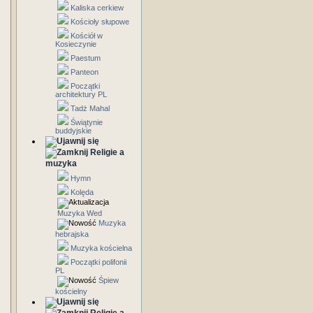
Kaliska cerkiew
Kościoły słupowe
Kościół w
Kosieczynie
Paestum
Panteon
Początki
architektury PL
Tadż Mahal
Świątynie
buddyjskie
Religie a
muzyka
Hymn
Kolęda
Muzyka Wed
Muzyka
hebrajska
Muzyka kościelna
Początki polifonii
PL
Śpiew
kościelny