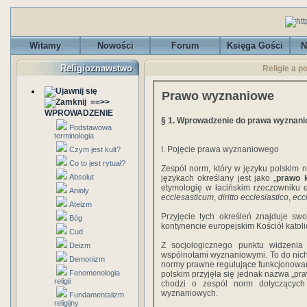
Witamy
Nowości
Forum
Księga Gości
N
Religioznawstwo
Religie a p
Prawo wyznaniowe
==>>
WPROWADZENIE
§ 1. Wprowadzenie do prawa wyznan
Podstawowa
terminologia
I. Pojęcie prawa wyznaniowego
Czym jest kult?
Co to jest rytuał?
Zespól norm, który w języku polskim 
Absolut
językach określany jest jako „
prawo k
etymologię w łacińskim rzeczowniku
Anioły
ecclesasticum
,
diritto ecclesiastico
,
eccl
Ateizm
Przyjęcie tych określeń znajduje sw
Bóg
kontynencie europejskim Kościół katolic
Cud
Z socjologicznego punktu widzeni
Deizm
wspólnotami wyznaniowymi. To do nich 
Demonizm
normy prawne regulujące funkcjonowani
Fenomenologia
polskim przyjęła się jednak nazwa „pr
religii
chodzi o zespól norm dotyczących 
wyznaniowych.
Fundamentalizm
religijny