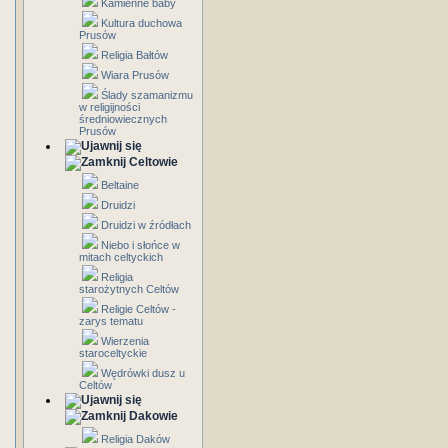
Kamienne baby
Kultura duchowa
Prusów
Religia Bałtów
Wiara Prusów
Ślady szamanizmu
w religijności
średniowiecznych
Prusów
Celtowie
Beltaine
Druidzi
Druidzi w źródłach
Niebo i słońce w
mitach celtyckich
Religia
starożytnych Celtów
Religie Celtów -
zarys tematu
Wierzenia
staroceltyckie
Wędrówki dusz u
Celtów
Dakowie
Religia Daków