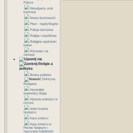
Polsce
Nieodparty urok
kastracji
Nowa duchowość
Piwo - napój Bogów
Policja duchowa
Religia i wspólnota
Religijne wędrówki
ludów
Różaniec na
zdrowie
Religie a
polityka
Boska polityka
Doktryna
Reagana
Hezbollah
wojownicy Boga
Historia wolności w
chrześ.
Islam kontra
hinduizm
Kara śmierci
Kara śmierci w
Piśmie Świętym i
nauczaniu katolickim