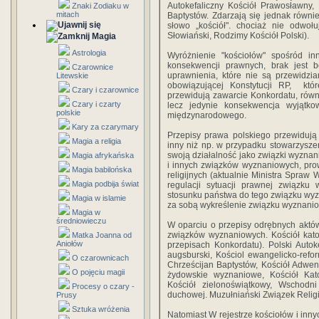
Autokefaliczny Kościół Prawosławny, 
Znaki Zodiaku w
mitach
Baptystów. Zdarzają się jednak również
słowo „kościół". chociaż nie odwołu
Słowiański, Rodzimy Kościół Polski).
Magia
Astrologia
Wyróżnienie "kościołów" spośród i
konsekwencji prawnych, brak jest 
Czarownice
uprawnienia, które nie są przewidz
Litewskie
obowiązującej Konstytucji RP, któr
Czary i czarownice
przewidują zawarcie Konkordatu, równ
Czary i czarty
lecz jedynie konsekwencja wyjątkow
polskie
międzynarodowego.
Kary za czarymary
Przepisy prawa polskiego przewiduj
Magia a religia
inny niż np. w przypadku stowarzysze
swoją działalność jako związki wyznani
Magia afrykańska
i innych związków wyznaniowych, pro
Magia babilońska
religijnych (aktualnie Ministra Spraw
Magia podbija świat
regulacji sytuacji prawnej związku
stosunku państwa do tego związku wyz
Magia w islamie
za sobą wykreślenie związku wyznaniow
Magia w
średniowieczu
W oparciu o przepisy odrębnych aktó
związków wyznaniowych. Kościół katol
Matka Joanna od
Aniołów
przepisach Konkordatu). Polski Autok
augsburski, Kościol ewangelicko-refo
O czarownicach
Chrześcijan Baptystów, Kościół Adwen
O pojęciu magii
żydowskie wyznaniowe, Kościół Katol
Kościół zielonoświątkowy, Wschodni
Procesy o czary -
duchowej. Muzułniański Związek Religi
Prusy
Sztuka wróżenia
Natomiast W rejestrze kościołów i in