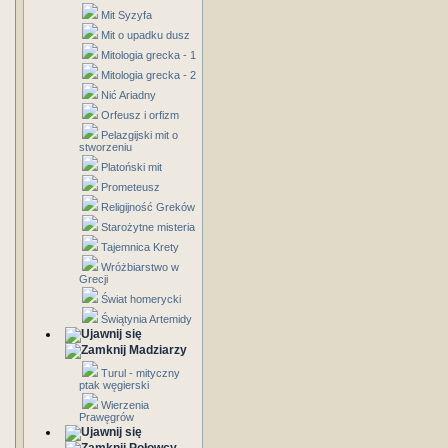
Mit Syzyfa
Mit o upadku dusz
Mitologia grecka - 1
Mitologia grecka - 2
Nić Ariadny
Orfeusz i orfizm
Pelazgijski mit o
stworzeniu
Platoński mit
Prometeusz
Religijność Greków
Starożytne misteria
Tajemnica Krety
Wróżbiarstwo w
Grecji
Świat homerycki
Świątynia Artemidy
Madziarzy
Turul - mityczny
ptak węgierski
Wierzenia
Prawęgrów