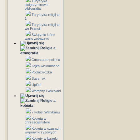
Turystyka
pielgrzymkowa -
bibliografia
Turystyka religijna
1
Turystyka religijna
we Francji
Świątynie które
warto zobaczyć
Religia a
etnografia
Cmentarze polskie
Jajka wielkanocne
Podłaźniczka
Stary rok
Upiór!
Wampiry i Wilkołaki
Religie a
kobieta
7 kobiet Watykanu
Kobieta w
chrzescijaństwie
Kobieta w czasach
wypraw krzyżowych
Kobiety w Izraelu