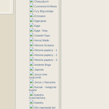
Chasydyzm
Czerwona Królowa
Czy Bóg istnieje
Echnaton
Egipcjanie
Egipt
Egipt -Teby
Gobekli Tepe
Herod Wielki
Historia Szatana
Historia papieży - 1
Historia papieży - 2
Historia papieży - 3
Istnienie Boga
Japonia
Jezus inne
spojrzenie
Jezus z Nazaretu
Karnak - świątynia
bogów
Katedra
Gnieźnieńska
Katedry
Kim naprawdę był