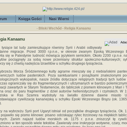
rum
Księga Gości
Nasi Wierni
- Bliski Wschód - Religia Kanaanu
igia Kanaanu
Ada
 tysiące lat ludy zamieszkujące równiny Syrii i Arabii odbywały
stanne migracje. Przed 3000 r.p.n.e., w okresie zwanym Epoką Wczesnego B
iła się w Palestynie ludność mówiąca językiem semickim. Około 2200 r.p.n.e. n
tów pociągnęły za sobą nowe przemiany struktur społeczno-kulturowych; sy
rzy się z chwilą nadejścia Izraelitów u schyłku drugiego tysiąclecia.
brzeżu Morza Śródziemnego kulty agrarne mieszały się z niebiańskimi pant
wniczych ludów pasterskich. Poza sanktuariami i posążkami znalezionymi p
ologicznych wykopalisk, nasze źródła dotyczące religijnych tradycji tych ludów
 czas ograniczały się do fragmentarycznych i utrzymanych w bardzo polemicznym
macji zawartych w Starym Testamencie, do tabliczek z pismem klinowym z Mari i Te
a oraz do paru fragmentów z dzieł autorów hellenistycznych i rzymskich. W 1
eziska w Ras Szamra wydobyły na światło dzienne dawne miasto Ug
stawiające cywilizację kananejską u schyłku Epoki Wczesnego Brązu (ok. 136
).
y na wybrzeżu Syrii port Ugaryt istniał od początków drugiego tysiąclecia. Ok. 1
. pojawiło się pismo klinowe: pisano odciskając rylec trzcinowy na miękkich tabli
anych. Zanim najazd ludów morskich ok. 1175 r. p.n.e. zniszczył tę cywili
zniono w ten sposób wiele tekstów. Zawierały one inskrypcje wotywne, czary, mod