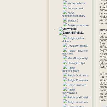
zape
urzęd
Wszechwiedza
z kul
Zabawa i kult
bóstw
Zarys
cere
fenomenologii ofiary
Niekt
jak t
Świetość
magii
Święta przestrzeń
Mitol
Religia
przec
bóst
Religia - jedna z
potwó
definicji
Baal 
Czym jest religia?
końc
zwyci
Religia - zjawisko
Księg
naturalne
w Ksi
Klasyfikacja religii
jej p
Etnologia religii
oddaw
świąt
Religia
Bocheńskiego
W inn
Religia Durkheima
Ela. 
śmier
Religia Rousseau
siedz
Religia Skinnera
orsza
Religia
dalsz
obywatelska
jest 
go w 
Religia w XIX wieku
polac
Religia w kulturze