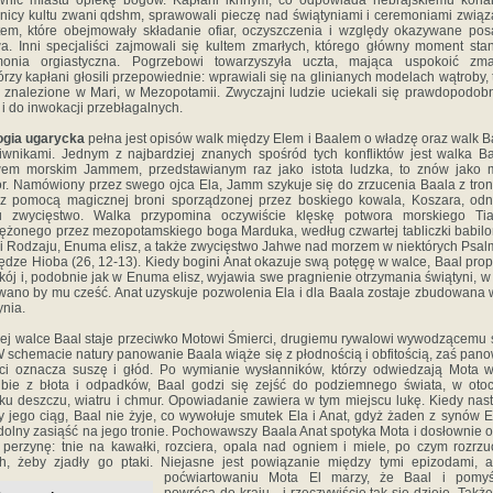
wnić miastu opiekę bogów. Kapłani ikhnym, co odpowiada hebrajskiemu kohan
nicy kultu zwani qdshm, sprawowali pieczę nad świątyniami i ceremoniami zwią
tem, które obejmowały składanie ofiar, oczyszczenia i względy okazywane po
a. Inni specjaliści zajmowali się kultem zmarłych, którego główny moment sta
monia orgiastyczna. Pogrzebowi towarzyszyła uczta, mająca uspokoić zmar
órzy kapłani głosili przepowiednie: wprawiali się na glinianych modelach wątroby, 
e znalezione w Mari, w Mezopotamii. Zwyczajni ludzie uciekali się prawdopodob
 i do inwokacji przebłagalnych.
ogia ugarycka
pełna jest opisów walk między Elem i Baalem o władzę oraz walk B
iwnikami. Jednym z najbardziej znanych spośród tych konfliktów jest walka B
wem morskim Jammem, przedstawianym raz jako istota ludzka, to znów jako m
r. Namówiony przez swego ojca Ela, Jamm szykuje się do zrzucenia Baala z tron
z pomocą magicznej broni sporządzonej przez boskiego kowala, Koszara, od
u zwycięstwo. Walka przypomina oczywiście klęskę potwora morskiego Tia
ężonego przez mezopotamskiego boga Marduka, według czwartej tabliczki babilo
i Rodzaju, Enuma elisz, a także zwycięstwo Jahwe nad morzem w niektórych Psal
ędze Hioba (26, 12-13). Kiedy bogini Anat okazuje swą potęgę w walce, Baal pro
okój i, podobnie jak w Enuma elisz, wyjawia swe pragnienie otrzymania świątyni, w 
ano by mu cześć. Anat uzyskuje pozwolenia Ela i dla Baala zostaje zbudowana 
ynia.
ej walce Baal staje przeciwko Motowi Śmierci, drugiemu rywalowi wywodzącemu 
W schemacie natury panowanie Baala wiąże się z płodnością i obfitością, zaś pan
ci oznacza suszę i głód. Po wymianie wysłanników, którzy odwiedzają Mota 
ibie z błota i odpadków, Baal godzi się zejść do podziemnego świata, w oto
ku deszczu, wiatru i chmur. Opowiadanie zawiera w tym miejscu lukę. Kiedy nas
y jego ciąg, Baal nie żyje, co wywołuje smutek Ela i Anat, gdyż żaden z synów E
zdolny zasiąść na jego tronie. Pochowawszy Baala Anat spotyka Mota i dosłownie 
perzynę: tnie na kawałki, rozciera, opala nad ogniem i miele, po czym rozrz
h, żeby zjadły go ptaki. Niejasne jest powiązanie między tymi epizodami, 
poćwiartowaniu Mota El marzy, że Baal i pomyś