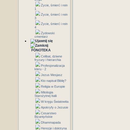
Życie, śmierć i rein
1
Życie, śmierć i rein
3
Życie, śmierć i rein
4
Żydowski
cmentarz
FONOTEKA
Celibat, dziwne
fryzury i hierarchia
Profesjonalizacja
kleru - 2
Jezus Mesjasz
Kto napisał Biblię?
Religia w Europie
Mitologia
Starożytnej Italii
W kręgu Światowita
Apokryfy o Jezusie
Cesarstwo
Bizantyńskie
Dhammapada
Herezje i doktryna