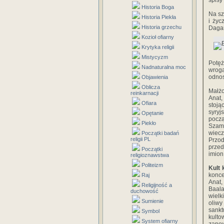
spisy
Historia Boga
Na sz
Historia Piekła
i życ
Historia grzechu
Daga
Kozioł ofiarny
Krytyka religii
Mistycyzm
Potę
Nadnaturalna moc
wroga
odnos
Objawienia
Oblicza
Małżo
reinkarnacji
Anat,
Ofiara
stoją
syryj
Opętanie
począ
Piekło
Szam
wiecz
Początki badań
religii PL
Przod
przed
Początki
imion
religioznawstwa
Politeizm
Kult 
konce
Raj
Anat,
Religijność a
Baal
duchowość
wielk
Sumienie
oliw
sankt
Symbol
kulto
System ofiarny