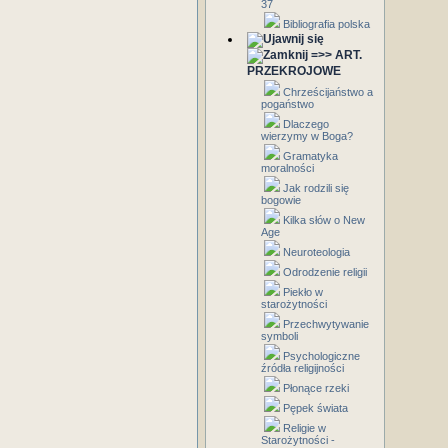
37
Bibliografia polska
=>> ART.
PRZEKROJOWE
Chrześcijaństwo a
pogaństwo
Dlaczego
wierzymy w Boga?
Gramatyka
moralności
Jak rodzili się
bogowie
Kilka słów o New
Age
Neuroteologia
Odrodzenie religii
Piekło w
starożytności
Przechwytywanie
symboli
Psychologiczne
źródła religijności
Płonące rzeki
Pępek świata
Religie w
Starożytności -