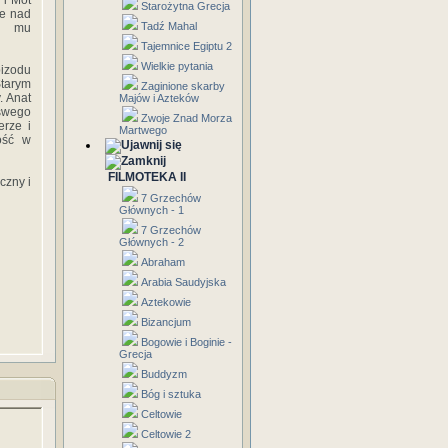
 i Mot
Starożytna Grecja
ie nad
Tadź Mahal
ci mu
Tajemnice Egiptu 2
Wielkie pytania
pizodu
Starym
Zaginione skarby
. Anat
Majów i Azteków
 swego
Zwoje Znad Morza
erze i
Martwego
ość w
FILMOTEKA II
czny i
7 Grzechów
Głównych - 1
7 Grzechów
Głównych - 2
Abraham
Arabia Saudyjska
Aztekowie
Bizancjum
Bogowie i Boginie -
Grecja
Buddyzm
Bóg i sztuka
Celtowie
Celtowie 2