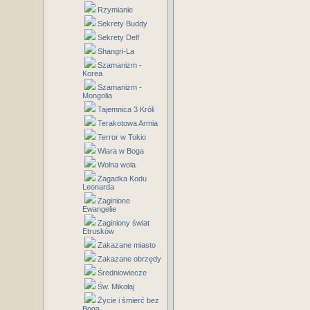
Rzymianie
Sekrety Buddy
Sekrety Delf
Shangri-La
Szamanizm -
Korea
Szamanizm -
Mongolia
Tajemnica 3 Króli
Terakotowa Armia
Terror w Tokio
Wiara w Boga
Wolna wola
Zagadka Kodu
Leonarda
Zaginione
Ewangelie
Zaginiony świat
Etrusków
Zakazane miasto
Zakazane obrzędy
Średniowiecze
Św. Mikołaj
Życie i śmierć bez
Boga