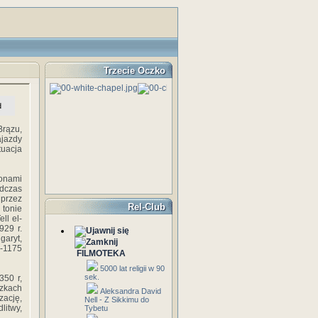
Trzecie Oczko
d
rązu,
ajazdy
tuacja
eonami
odczas
 przez
Rel-Club
 tonie
ll el-
929 r.
aryt,
5-1175
FILMOTEKA
5000 lat religii w 90
sek.
350 r,
czkach
Aleksandra David
zację,
Nell - Z Sikkimu do
litwy,
Tybetu