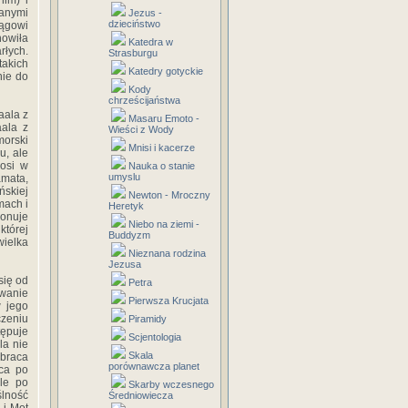
im) i
zanymi
Jezus -
dzieciństwo
sągowi
nowiła
Katedra w
łych.
Strasburgu
takich
Katedry gotyckie
nie do
Kody
chrześcijaństwa
aala z
Masaru Emoto -
aala z
Wieści z Wody
orski
Mnisi i kacerze
u, ale
nosi w
Nauka o stanie
umyslu
mata,
ńskiej
Newton - Mroczny
mach i
Heretyk
ponuje
Niebo na ziemi -
której
Buddyzm
wielka
Nieznana rodzina
Jezusa
się od
Petra
owanie
Pierwsza Krucjata
w jego
czeniu
Piramidy
tępuje
Scjentologia
la nie
Skala
obraca
porównawcza planet
uca po
ale
po
Skarby wczesnego
lność
Średniowiecza