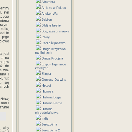
Alhambra
Amisze w Polsce
dentny
l
, syn
Angkor Wat
adycja
Babilon
imiona
kowym.
Biblijne bestie
kultu,
Bóg, ateiści i nauka
aal to
 jego
Chiny
ściowo
Chrześcijaństwo
Droga Krzyżowa
na filipinach
a jest
ana na
Druga Krucjata
niej w
Egipt - Tajemnice
 aż do
zmarłych
rs wa-
Etiopia
nna i
ultur.
Geniusz Darwina
li się
Hetyci
asnych
Hipnoza
Historia Boga
ążków,
Baal i
Historia Pisma
ątynie
Historia
chrześcijaństwa
Indie
Jerozolima
h, aby
Jerozolima 2