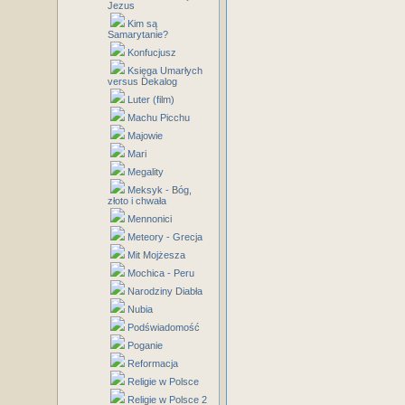
Jezus
Kim są
Samarytanie?
Konfucjusz
Księga Umarłych
versus Dekalog
Luter (film)
Machu Picchu
Majowie
Mari
Megality
Meksyk - Bóg,
złoto i chwała
Mennonici
Meteory - Grecja
Mit Mojżesza
Mochica - Peru
Narodziny Diabła
Nubia
Podświadomość
Poganie
Reformacja
Religie w Polsce
Religie w Polsce 2