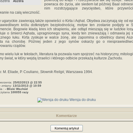
powrócą do kraju - i rzeczywiście tak się dzieje. Także
Aszera
powraca do życia, ale siedem lat później Baal odnies
nim rozstrzygające zwycięstwo, które przywró
anie na całą wieczność.
y ugaryckie zawierają także opowieści o Kirta i Aqhat. Obydwa zaczynają się od e
awiedliwym królu dotkniętym bezpłodnością; motyw ten zostanie podjęty w 
mencie. Bogowie kładą kres ich strapieniu, ale odtąd mieszają się w ludzkie losy
uje o śmierci Aqhata, upragnionego syna, kiedy ten znieważają i odmawia jej
znego łuku. Kirta zyskuje w walce żonę, ale zapomina o obietnicy danej Asz
da na chorobę. Później jeden z jego synów oskarży go o niesprawiedliw
wowaniu rządów.
o wielu luk w tekstach, literatura ta pozwala nam spojrzeć na historyczny, mitologi
ijny świat, w który wejdą Izraelici i którego odbicie przekażą kulturze Zachodu.
o: M. Eliade, P. Couliano,
Słownik Religii
, Warszawa 1994.
worzenia:
25/02/2013 @ 22:55
e zmiany:
13/11/2013 @ 10:59
ia :
- Bliski Wschód
czytana
100055 razy
Wersja do druku
Komentarze
Komentuj artykuł