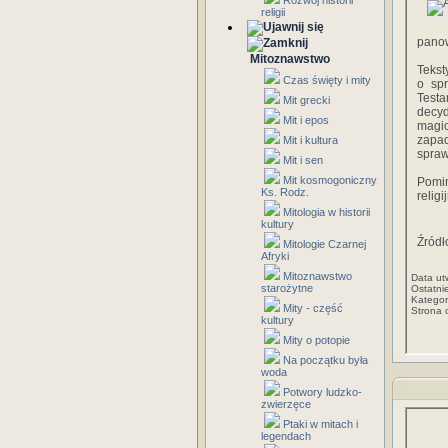
Rozwój historii
religii
panow
Mitoznawstwo
Tekst
Czas święty i mity
o spr
Testa
Mit grecki
decyd
Mit i epos
magic
zapa
Mit i kultura
spra
Mit i sen
Mit kosmogoniczny
Pomim
Ks. Rodz.
relig
Mitologia w historii
kultury
Źródł
Mitologie Czarnej
Afryki
Mitoznawstwo
Data ut
starożytne
Ostatni
Kategor
Mity - część
Strona 
kultury
Mity o potopie
Na początku była
woda
Potwory ludzko-
zwierzęce
Ptaki w mitach i
legendach