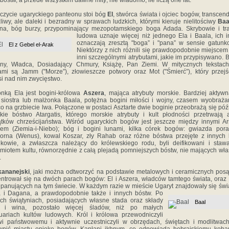
 bóstw, a przede wszystkim dawne mity; nie wiadomo, ile liczą one lat.
czycie ugaryckiego panteonu stoi bóg
El
, stwórca świata i ojciec bogów, transcen
zliwy, ale daleki i bezradny w sprawach ludzkich, którymi kieruje nielitościwy
Baa
na, bóg burzy, przypominający mezopotamskiego boga Adada.
Skrybowie i tr
ludowa uznaje więcej niż jednego Ela i Baala, ich 
oznaczają zresztą "boga” i "pana” w sensie gatun
El z Gebel el-Arak
Niektórzy z nich różnili się prawdopodobnie miejscem 
inni szczególnymi atrybutami, jakie im przypisywano. B
żny, Władca, Dosiadający Chmury, Książę, Pan Ziemi. W mitycznych tekstach
mi są Jamm ("Morze”), złowieszcze potwory oraz Mot ("Śmierć”), który przej
i nad nim zwycięstwo.
nką Ela jest bogini-królowa
Aszera
, mająca atrybuty morskie. Bardziej aktywn
 siostra lub małżonka Baala, potężna bogini miłości i wojny, czasem wyobraż
co na grzbiecie lwa. Połączone w postaci Asztarte dwie boginie przeobrażą się póź
skie bóstwo Atargatis, którego morskie atrybuty i kult płodności przetrwają
tków chrześcijaństwa. Wśród ugaryckich bogów jest jeszcze między innymi A
em (Ziemia-i-Niebo); bóg i bogini lunami, kilka córek bogów: gwiazda pora
orna (Wenus), kowal Koszar, zły Rahab oraz różne bóstwa przejęte z innych k
kowie, a zwłaszcza należący do królewskiego rodu, byli deifikowani i stawa
miotem kultu, równorzędnie z całą plejadą pomniejszych bóstw, nie mających wł
.
kananejski
, jaki można odtworzyć na podstawie metalowych i ceramicznych pos
ntrował się na dwóch parach bogów: El i Aszera, władców tamtego świata, oraz 
 panujących na tym świecie. W każdym razie w mieście Ugaryt znajdowały się świ
a i Dagana, a
prawdopodobnie także i innych bóstw. Po
ich świątyniach, posiadających własne stada oraz składy
Baal
y i wina, pozostało więcej śladów, niż po małych
uariach kultów ludowych. Król i królowa przewodniczyli
wi państwowemu i aktywnie uczestniczyli w obrzędach, świętach i modlitwac