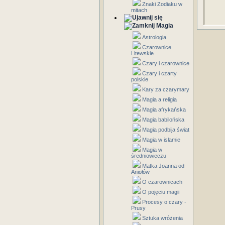
Znaki Zodiaku w
mitach
Magia
Astrologia
Czarownice
Litewskie
Czary i czarownice
Czary i czarty
polskie
Kary za czarymary
Magia a religia
Magia afrykańska
Magia babilońska
Magia podbija świat
Magia w islamie
Magia w
średniowieczu
Matka Joanna od
Aniołów
O czarownicach
O pojęciu magii
Procesy o czary -
Prusy
Sztuka wróżenia