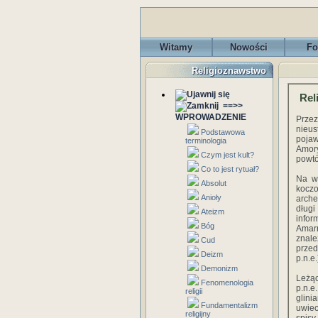
Witamy
Nowości
Fo
Religioznawstwo
Rel
==>>
WPROWADZENIE
Przez
nieu
Podstawowa
pojaw
terminologia
Amory
Czym jest kult?
powtó
Co to jest rytuał?
Na wy
Absolut
koczo
Anioły
arche
długi
Ateizm
infor
Bóg
Amarn
znal
Cud
przed
Deizm
p.n.e.
Demonizm
Leżąc
Fenomenologia
p.n.e
religii
glini
Fundamentalizm
uwiec
religijny