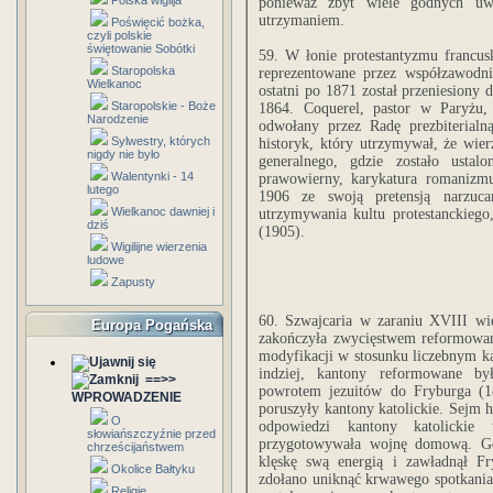
Polska wigilja
ponieważ zbyt wiele godnych uwz
utrzymaniem.
Poświęcić bożka,
czyli polskie
świętowanie Sobótki
59. W łonie protestantyzmu francusk
Staropolska
reprezentowane przez współzawodni
Wielkanoc
ostatni po 1871 został przeniesiony
Staropolskie - Boże
1864. Coquerel, pastor w Paryżu, n
Narodzenie
odwołany przez Radę prezbiterial
Sylwestry, których
historyk, który utrzymywał, że wi
nigdy nie było
generalnego, gdzie zostało ustal
Walentynki - 14
prawowierny, karykatura romanizmu
lutego
1906 ze swoją pretensją narzuc
Wielkanoc dawniej i
utrzymywania kultu protestanckiego
dziś
(1905).
Wigilijne wierzenia
ludowe
Zapusty
60. Szwajcaria w zaraniu XVIII wi
Europa Pogańska
zakończyła zwycięstwem reformowan
modyfikacji w stosunku liczebnym kat
indziej, kantony reformowane był
==>>
powrotem jezuitów do Fryburga (181
WPROWADZENIE
poruszyły kantony katolickie. Sejm h
O
odpowiedzi kantony katolickie 
słowiańszczyźnie przed
przygotowywała wojnę domową. Gen
chrześcijaństwem
klęskę swą energią i zawładnął Fr
Okolice Bałtyku
zdołano uniknąć krwawego spotkania,
Religie