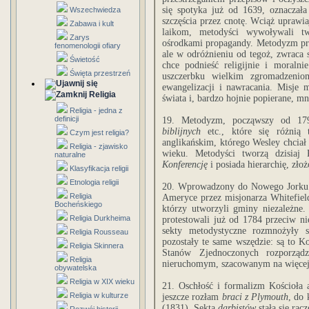
się spotyka już od 1639, oznaczał
Wszechwiedza
szczęścia przez cnotę. Wciąż uprawi
Zabawa i kult
laikom, metodyści wywoływali two
Zarys
ośrodkami propagandy. Metodyzm pr
fenomenologii ofiary
ale w odróżnieniu od tegoż, zwraca 
Świetość
chce podnieść religijnie i moralni
Święta przestrzeń
uszczerbku wielkim zgromadzenio
ewangelizacji i nawracania. Misje m
Religia
świata i, bardzo hojnie popierane, m
Religia - jedna z
definicji
19. Metodyzm, począwszy od 179
biblijnych
etc., które się różnią 
Czym jest religia?
anglikańskim, którego Wesley chciał
Religia - zjawisko
wieku. Metodyści tworzą dzisiaj 
naturalne
Konferencję
i posiada hierarchię, zło
Klasyfikacja religii
Etnologia religii
20. Wprowadzony do Nowego Jorku 
Religia
Ameryce przez misjonarza Whitefiel
Bocheńskiego
którzy utworzyli gminy niezależne.
Religia Durkheima
protestowali już od 1784 przeciw ni
sekty metodystyczne rozmnożyły s
Religia Rousseau
pozostały te same wszędzie: są to K
Religia Skinnera
Stanów Zjednoczonych rozporząd
Religia
nieruchomym, szacowanym na więcej,
obywatelska
Religia w XIX wieku
21. Oschłość i formalizm Kościoła
Religia w kulturze
jeszcze rozłam
braci z Plymouth
, do 
(1831). Sekta
darbistów
stała się rac