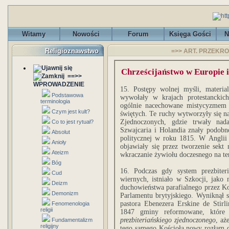
Witamy
Nowości
Forum
Księga Gości
N
Religioznawstwo
=>> ART. PRZEKROJ
Chrześcijaństwo w Europie 
==>>
WPROWADZENIE
15. Postępy wolnej myśli, materi
Podstawowa
wywołały w krajach protestanckic
terminologia
ogólnie nacechowane mistycyzmem i 
Czym jest kult?
świętych. Te ruchy wytworzyły się n
Zjednoczonych, gdzie trwały na
Co to jest rytuał?
Szwajcaria i Holandia znały podobne
Absolut
politycznej w roku 1815. W Anglii 
Anioły
objawiały się przez tworzenie sekt
Ateizm
wkraczanie żywiołu doczesnego na te
Bóg
16. Podczas gdy system prezbiter
Cud
wiernych, istniało w Szkocji, jako
Deizm
duchowieństwa parafialnego przez Ko
Demonizm
Parlamentu brytyjskiego. Wyniknął 
pastora Ebenezera Erskine de Stirl
Fenomenologia
religii
1847 gminy reformowane, które 
prezbiteriańskiego zjednoczonego
, aż
Fundamentalizm
religijny
tego samego Kościoła nowy rozłam 