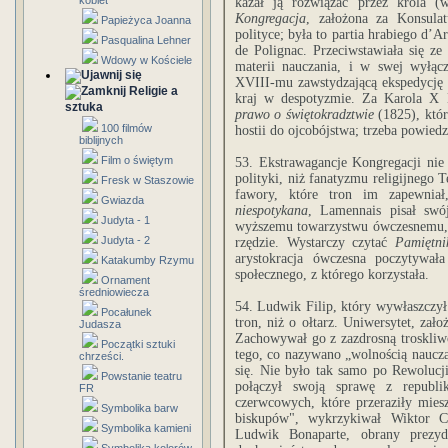
kobiet
kazał ją rozwiązać przez króla (
Kongregacja
, założona za Konsula
Papieżyca Joanna
polityce; była to partia hrabiego d’A
Pasqualina Lehner
de Polignac. Przeciwstawiała się ze
Wdowy w Kościele
materii nauczania, i w swej wyłącz
XVIII-mu zawstydzającą ekspedycję h
Religie a
kraj w despotyzmie. Za Karola X 
sztuka
prawo o świętokradztwie
(1825), któr
100 filmów
hostii do ojcobójstwa; trzeba powiedz
biblijnych
Film o świętym
53. Ekstrawagancje Kongregacji nie
polityki, niż fanatyzmu religijnego 
Fresk w Staszowie
fawory, które tron im zapewniał
Gwiazda
niespotykana
, Lamennais pisał sw
Judyta - 1
wyższemu towarzystwu ówczesnemu, ż
Judyta - 2
rzędzie. Wystarczy czytać
Pamiętni
arystokracja ówczesna poczytywał
Katakumby Rzymu
społecznego, z którego korzystała.
Ornament
średniowiecza
54. Ludwik Filip, który wywłaszczył
Pocałunek
tron, niż o ołtarz. Uniwersytet, za
Judasza
Zachowywał go z zazdrosną troskliwo
Początki sztuki
tego, co nazywano „wolnością naucza
chrześci.
się. Nie było tak samo po Rewolucji
Powstanie teatru
połączył swoją sprawę z republ
FR
czerwcowych, które przeraziły mies
Symbolika barw
biskupów", wykrzykiwał Wiktor Co
Symbolika kamieni
Ludwik Bonaparte, obrany prezyd