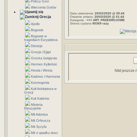
Polscy Goci
Wierzenia Gotów
Data utworzenia:
20/02/2020 @ 05:44
Grecja
Ostatnie zmiany:
20/03/2020 @ 01:44
Kategoria :
=>> ART. PRZEKROJOWE
Strona czytana
90369 razy
Apollo
Bogowie
Bogowie w
tragediach Eurypidesa
Dionizje
Grecja i Egipt
Grecka świątynia
Hermes Kylleński
Hestia i Westa
Nikt jeszcze 
Kadmos i Harmonia
Kosmogonia
Kult Asklepiosa w
Grecji
Kult Kabirów
Misteria
Eleuzyjskie
Mit Adonisa
Mit Orfeusza
Mit Syzyfa
Mit o upadku dusz