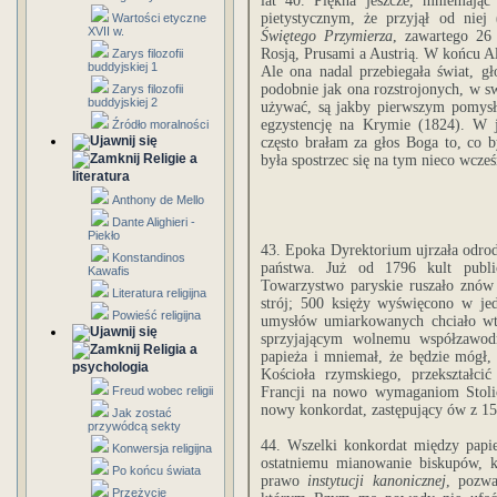
lat 40. Piękna jeszcze, mniemając
pietystycznym, że przyjął od nie
Wartości etyczne
XVII w.
Świętego Przymierza
, zawartego 26
Rosją, Prusami a Austrią. W końcu Ale
Zarys filozofii
buddyjskiej 1
Ale ona nadal przebiegała świat, gł
podobnie jak ona rozstrojonych, w s
Zarys filozofii
buddyjskiej 2
używać, są jakby pierwszym pomy
egzystencję na Krymie (1824). W j
Źródło moralności
często brałam za głos Boga to, co
Religie a
była spostrzec się na tym nieco wcześ
literatura
Anthony de Mello
Dante Alighieri -
Piekło
43. Epoka Dyrektorium ujrzała odrod
Konstandinos
państwa. Już od 1796 kult publi
Kawafis
Towarzystwo paryskie ruszało znów
Literatura religijna
strój; 500 księży wyświęcono w jed
Powieść religijna
umysłów umiarkowanych chciało wte
sprzyjającym wolnemu współzawodn
Religia a
papieża i mniemał, że będzie mógł, 
psychologia
Kościoła rzymskiego, przekształc
Freud wobec religii
Francji na nowo wymaganiom Stoli
nowy konkordat, zastępujący ów z 1
Jak zostać
przywódcą sekty
44. Wszelki konkordat między papi
Konwersja religijna
ostatniemu mianowanie biskupów, k
Po końcu świata
prawo
instytucji kanonicznej
, pozwa
Przeżycie