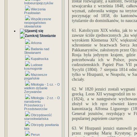
został rozwiązany, a kantony, tworzą
Indoeuropejczyków
szwajcarska z września 1848, całko
Wierzenia
wyznań, zabroniła wstępu na teryto
Prasłowian
poczynając od 1858, do kantonów 
Współczesne
tytularnie do dominikanów, to naucza 
neopogaństwo
słowiańskie
61. Katolicyzm XIX wieku, jak to wi
zawsze ściśle zjednoczonych „ku wię
Słowianie
wyrokiem Klemensa XIV, większość,
Arkona
schronienie w bractwach Serca J
Badania nad
Pakkanarystów, założonym przez Ojc
Słowianami
Rosja była jedynym krajem, gdzie p
Kupalnocka
potrzebowała ich w Polsce, pozw
cudzoziemskich. Papież Pius VII 
Ludowe
kosmogonie
Sycylii (1804). 7 sierpnia 1814 odno
tylko w Hiszpanii, w Neapolu, w Sar
Mazowsze
pogańskie
chciały.
Mitologia - 1 cz. - O
wielkim dzbanie
62. W 1820 jezuici zostali wygnani 
Zerywanów
grecką. Leon XII wynagrodził im to
Mitologia - 2 cz. - O
(1824), a w następstwie wychowa
narodzeniu
złożył w ich ręce również kier
Przestworzy i
kanonizacją Alfonsa Liguorego (1
Przedstworzów
Generał jezuitów, rezydujący w 
Obrzędowość
popularnej
papieżem czarnym
.
starosłowiańska
Obrzędy powitania
63. W Hiszpanii jezuici stanowili
lata
przez regentkę Marię Krystynę; p
Perun