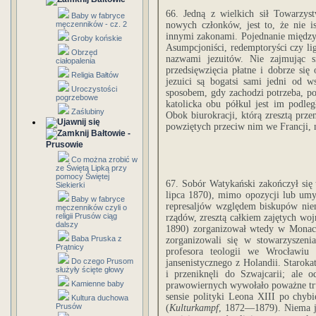
66. Jedną z wielkich sił Towarzy
Baby w fabryce
męczenników - cz. 2
nowych członków, jest to, że nie 
innymi zakonami. Pojednanie między
Groby końskie
Asumpcjoniści, redemptoryści czy li
Obrzęd
nazwami jezuitów. Nie zajmując s
ciałopalenia
przedsięwzięcia płatne i dobrze się
Religia Bałtów
jezuici są bogatsi sami jedni od 
Uroczystości
sposobem, gdy zachodzi potrzeba, p
pogrzebowe
katolicka obu półkul jest im podleg
Zaślubiny
Obok biurokracji, którą zresztą prze
powziętych przeciw nim we Francji, n
Bałtowie -
Prusowie
Co można zrobić w
ze Świętą Lipką przy
pomocy Świętej
67. Sobór Watykański zakończył się 
Siekierki
lipca 1870), mimo opozycji lub umyś
Baby w fabryce
represaljów względem biskupów nie
męczenników czyli o
religii Prusów ciąg
rządów, zresztą całkiem zajętych wo
dalszy
1890) zorganizował wtedy w Monach
Baba Pruska z
zorganizowali się w stowarzyszeni
Prątnicy
profesora teologii we Wrocławiu 
Do czego Prusom
jansenistycznego z Holandii. Staroka
służyły ścięte głowy
i przeniknęli do Szwajcarii; ale 
Kamienne baby
prawowiernych wywołało poważne tru
sensie polityki Leona XIII po chyb
Kultura duchowa
Prusów
(
Kulturkampf
, 1872—1879). Niema ju