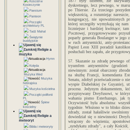
1877 były dziełem, źle ukrywanym
Kościół w
Kosieczynie
dyskretnego, lecz pewnego, w mars
po Thiersie. Za trzeciego prezydent
Paestum
większością, a rozumiejąc nareszcie
Panteon
kongregacyj, nie upoważnionych p
Początki
której szczegóły wymykają się nam j
architektury PL
liczniejsze i bardziej kwitnące; t
Tadż Mahal
Pocztowej
, przygotowywano przysz
Świątynie
poparły generała Boulanger w jego za
buddyjskie
w ruch antysemicki, anty-protestanc
Papież Leon XIII poradził katolik
Religie a
posłuchali bez zapału, ale przygotow
muzyka
Hymn
57. Skazanie za zdradę pewnego ofic
tryumfem antysemitów (grudzień
Kolęda
niewinnym: został obarczony zbrodn
Muzyka Wed
na służbę Francji, komendanta Est
Muzyka
Senatu, zdobył przeświadczenie o ni
hebrajska
wyspie Diabelskiej (w Guyanie), ut
procesu. Jedynym dokumentem, któr
Muzyka kościelna
przypisywany Dreyfusowi, w którym
Początki polifonii
wahania pismo Esterhazego, jak t
PL
Śpiew
Oczywistość była absolutna: wszy
kościelny
tygodnie. Włożono w to blisko dzie
zdrady, został hałaśliwie uwolnion
Religie a
dowiedział się o niewinności Dreyfu
meteoryt
wtrącony do więzienia; apostołowi
„syndykatu zdrady", a cały Kościół,
Biblia i meteoryty