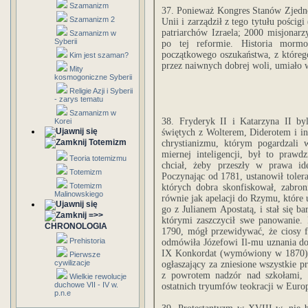
Szamanizm
37. Ponieważ Kongres Stanów Zjedno
Szamanizm 2
Unii i zarządził z tego tytułu pości
patriarchów Izraela; 2000 misjonarz
Szamanizm w
Syberii
po tej reformie. Historia mormon
początkowego oszukaństwa, z któreg
Kim jest szaman?
przez naiwnych dobrej woli, umiało w
Mity
kosmogoniczne Syberii
Religie Azji i Syberii
- zarys tematu
Szamanizm w
38. Fryderyk II i Katarzyna II by
Korei
świętych z Wolterem, Diderotem i in
Totemizm
chrystianizmu, którym pogardzali 
miernej inteligencji, był to praw
Teoria totemizmu
chciał, żeby przeszły w prawa id
Totemizm
Poczynając od 1781, ustanowił toler
Totemizm
których dobra skonfiskował, zabron
Malinowskiego
równie jak apelacji do Rzymu, któr
go z Julianem Apostatą, i stał się 
=>>
którymi zaszczycił swe panowanie. 
CHRONOLOGIA
1790, mógł przewidywać, że ciosy fi
Prehistoria
odmówiła Józefowi Il-mu uznania do
IX Konkordat (wymówiony w 1870),
Pierwsze
cywilizacje
ogłaszający za zniesione wszystkie p
z powrotem nadzór nad szkołami, n
Wielkie rewolucje
duchowe VII - IV w.
ostatnich tryumfów teokracji w Europ
p.n.e