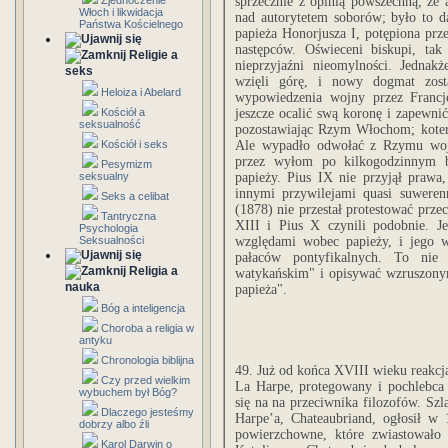
Zjednoczenie
sprzecznie z opinią powszechną, że
Włoch i likwidacja
nad autorytetem soborów; było to d
Państwa Kościelnego
papieża Honorjusza I, potępiona prz
następców. Oświeceni biskupi, ta
Religie a
nieprzyjaźni nieomylności. Jednak
seks
wzięli górę, i nowy dogmat zos
Heloiza i Abelard
wypowiedzenia wojny przez Fran
Kościół a
jeszcze ocalić swą koronę i zapewni
seksualność
pozostawiając Rzym Włochom; koteri
Kościół i seks
Ale wypadło odwołać z Rzymu wojs
przez wyłom po kilkogodzinnym b
Pesymizm
seksualny
papieży. Pius IX nie przyjął praw
innymi przywilejami quasi suwere
Seks a celibat
(1878) nie przestał protestować prz
Tantryczna
XIII i Pius X czynili podobnie. J
Psychologia
Seksualności
względami wobec papieży, i jego 
pałaców pontyfikalnych. To nie
Religia a
watykańskim" i opisywać wzruszonym
nauka
papieża".
Bóg a inteligencja
Choroba a religia w
antyku
Chronologia biblijna
49. Już od końca XVIII wieku reakcja
Czy przed wielkim
La Harpe, protegowany i pochlebca 
wybuchem był Bóg?
się na na przeciwnika filozofów. Szl
Dlaczego jesteśmy
Harpe’a, Chateaubriand, ogłosił w
dobrzy albo źli
powierzchowne, które zwiastowało
Karol Darwin o