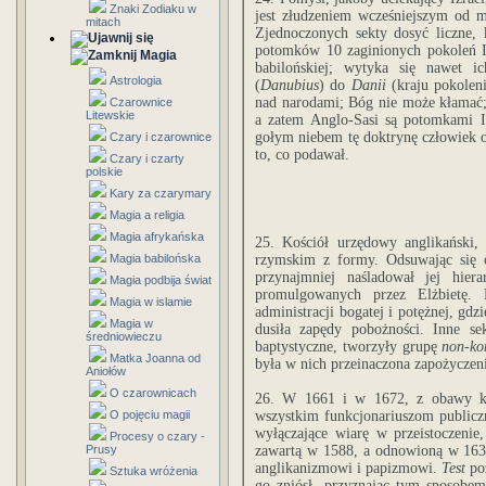
Znaki Zodiaku w
jest złudzeniem wcześniejszym od m
mitach
Zjednoczonych sekty dosyć liczne,
potomków 10 zaginionych pokoleń Iz
Magia
babilońskiej; wytyka się nawet i
Astrologia
(
Danubius
) do
Danii
(kraju pokolen
nad narodami; Bóg nie może kłamać; 
Czarownice
Litewskie
a zatem Anglo-Sasi są potomkami Iz
gołym niebem tę doktrynę człowiek 
Czary i czarownice
to, co podawał.
Czary i czarty
polskie
Kary za czarymary
Magia a religia
Magia afrykańska
25. Kościół urzędowy anglikański,
Magia babilońska
rzymskim z formy. Odsuwając się 
przynajmniej naśladował jej hier
Magia podbija świat
promulgowanych przez Elżbietę.
Magia w islamie
administracji bogatej i potężnej, g
Magia w
dusiła zapędy pobożności. Inne sekt
średniowieczu
baptystyczne, tworzyły grupę
non-ko
Matka Joanna od
była w nich przeinaczona zapożyczenia
Aniołów
O czarownicach
26. W 1661 i w 1672, z obawy ka
O pojęciu magii
wszystkim funkcjonariuszom publicz
wyłączające wiarę w przeistoczenie
Procesy o czary -
Prusy
zawartą w 1588, a odnowioną w 163
anglikanizmowi i papizmowi.
Test
poz
Sztuka wróżenia
go zniósł, przyznając tym sposobem