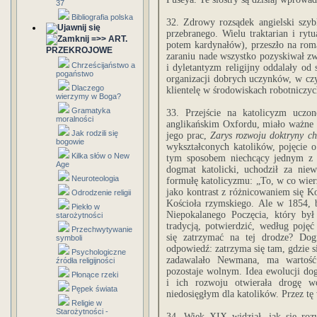
37
Bibliografia polska
32. Zdrowy rozsądek angielski szyb
przebranego. Wielu traktarian i ry
=>> ART.
potem kardynałów), przeszło na ro
PRZEKROJOWE
zaraniu nade wszystko pozyskiwał zw
Chrześcijaństwo a
i dyletantyzm religijny oddalały od 
pogaństwo
organizacji dobrych uczynków, w czy
Dlaczego
klientelę w środowiskach robotniczyc
wierzymy w Boga?
Gramatyka
33. Przejście na katolicyzm ucz
moralności
anglikańskim Oxfordu, miało ważne ko
Jak rodzili się
jego prac,
Zarys rozwoju doktryny chr
bogowie
wykształconych katolików, pojęcie o
Kilka słów o New
tym sposobem niechcący jednym 
Age
dogmat katolicki, uchodził za nie
Neuroteologia
formułę katolicyzmu: „To, w co wier
jako kontrast z różnicowaniem się Ko
Odrodzenie religii
Kościoła rzymskiego. Ale w 1854, 
Piekło w
Niepokalanego Poczęcia, który by
starożytności
tradycją, potwierdzić, według poj
Przechwytywanie
się zatrzymać na tej drodze? Do
symboli
odpowiedź: zatrzyma się tam, gdzie s
Psychologiczne
zadawalało Newmana, ma wartość 
źródła religijności
pozostaje wolnym. Idea ewolucji do
Płonące rzeki
i ich rozwoju otwierała drogę 
Pępek świata
niedosięgłym dla katolików. Przez tę
Religie w
Starożytności -
34. Wiek XIX widział, jak się roz