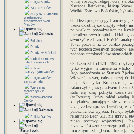
w niej stworzyć religię nową; starokat
Religia Bałtów
Następca Reinkensa, biskup Weber 
Wiara Prusów
Wielkie Księstwo Badeńskie; był takż
Ślady szamanizmu
w religijności
68. Biskupi oponujący francuscy, ja
średniowiecznych
Prusów
troski okrutniejsze ciążyły wtedy n
po wielkich powodzeniach na kazaln
Celtowie
liberalizm swych opinii. Udał się
stworzyć we Francji Kościół analogi
Beltaine
1872, pozostał aż do bardzo późnego
Druidzi
tych pociech zbolałych teologów; ale
Druidzi w źródłach
podobna starokatolików niemieckich.
Niebo i słońce w
mitach celtyckich
69. Leon XIII (1878—1903) był zręc
tylko wygrał na zniesieniu władzy
Religia
starożytnych Celtów
Jego powodzenia w Stanach Zjedno
Włoszech nawet, należą raczej do hi
Religie Celtów -
zarys tematu
tutaj. Nie tylko Kulturkampf, ws
zakończył się zwycięstwem Leona XI
Wierzenia
staroceltyckie
stała się osią polityki Cesarstw
(
ralltement
), który oddał wielką 
Wędrówki dusz u
Celtów
klerykałów, podających się za repu
takie, że bez sprawy Dreyfusa, w kt
Dakowie
położeniu bez wyjścia, Francja byłab
religijnego Leon XIII nie sprzyjał
mo
Religia Daków
niego postawy wojowniczej. J
przeciwieństwem zręcznego polityka;
Inocentym XI: „Dobra intencja pr
Etruskowie