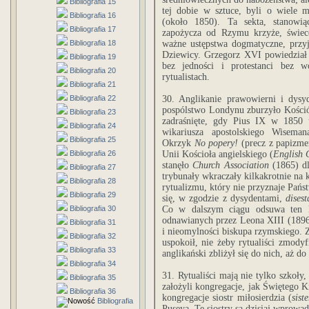
Bibliografia 15
tej dobie w sztuce, byli o wiele 
Bibliografia 16
(około 1850). Ta sekta, stanowią
Bibliografia 17
zapożycza od Rzymu krzyże, świece
Bibliografia 18
ważne ustępstwa dogmatyczne, przyj
Dziewicy. Grzegorz XVI powiedział o
Bibliografia 19
bez jedności i protestanci bez w
Bibliografia 20
rytualistach.
Bibliografia 21
Bibliografia 22
30. Anglikanie prawowierni i dysy
pospólstwo Londynu zburzyło Kościół
Bibliografia 23
zadraśnięte, gdy Pius IX w 1850 
Bibliografia 24
wikariusza apostolskiego Wisema
Bibliografia 25
Okrzyk
No popery!
(precz z papizmem
Bibliografia 26
Unii Kościoła angielskiego (
English 
stanęło
Church Association
(1865) dl
Bibliografia 27
trybunały wkraczały kilkakrotnie na
Bibliografia 28
rytualizmu, który nie przyznaje Pańs
Bibliografia 29
się, w zgodzie z dysydentami,
dises
Bibliografia 30
Co w dalszym ciągu odsuwa ten 
odnawianych przez Leona XIII (1896
Bibliografia 31
i nieomylności biskupa rzymskiego. 
Bibliografia 32
uspokoił, nie żeby rytualiści zmody
Bibliografia 33
anglikański zbliżył się do nich, aż do
Bibliografia 34
31. Rytualiści mają nie tylko szkoły
Bibliografia 35
założyli kongregacje, jak Świętego 
Bibliografia 36
kongregacje siostr miłosierdzia (
sist
Bibliografia
Puseya. Te siostry są dzisiaj wprowad