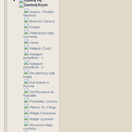
Rzym
August - Pontifex
Maximus
Boskość cesarzy
Eneida
Hellenizacji religii
rzymskiej
Janus
Kaligula i Żydzi
Kolegium
pontyfików - 1
Kolegium
pontyfików - 2
Kto pierwszy palił
księgi
Kult Kybele w
Rzymie
Od Romulusa do
Republiki
Parentalia, Lemuria
Pliniusz St. o Bogu
Religie Cesarstwa
Religie rzymskie
Wczesna religia
rzymska