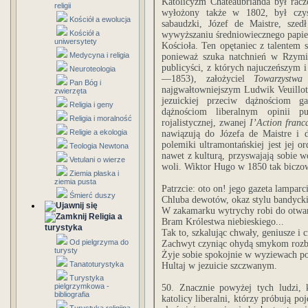
Katolicyzm Chateaubrianda był racze
religii
wyłożony także w 1802, był czyst
Kościół a ewolucja
sabaudzki, Józef de Maistre, szed
Kościół a
wywyższaniu średniowiecznego papie
uniwersytety
Kościoła. Ten opętaniec z talentem s
Medycyna i religia
ponieważ szuka natchnień w Rzymi
publicyści, z których najuczeńszym
Neuroteologia
—1853), założyciel
Towarzystw
Pan Bóg i
najgwałtowniejszym Ludwik Veuillot 
zwierzęta
jezuickiej przeciw dążnościom ga
Religia i geny
dążnościom liberalnym opinii pu
Religia i moralność
rojalistycznej, zwanej
I’Action franc
Religie a ekologia
nawiązują do Józefa de Maistre i d
polemiki ultramontańskiej jest jej ord
Teologia Newtona
nawet z kulturą, przyswajają sobie 
Vetulani o wierze
woli. Wiktor Hugo w 1850 tak biczow
Ziemia płaska i
ziemia pusta
Patrzcie: oto on! jego gazeta lamparci
Śmierć duszy
Chluba dewotów, okaz stylu bandyck
W zakamarku wytrychy robi do otwa
Religia a
Bram Królestwa niebieskiego...
turystyka
Tak to, szkalując chwały, geniusze i c
Od pielgrzyma do
Zachwyt czyniąc ohydą smykom roz
turysty
Żyje sobie spokojnie w wyziewach po
Tanatoturystyka
Hultaj w jezuicie szczwanym.
Turystyka
pielgrzymkowa -
50. Znacznie powyżej tych ludzi, 
bibliografia
katolicy liberalni, którzy próbują p