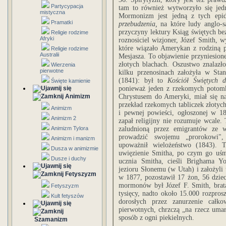
Partycypacja
tam to również wytworzyło się je
mistyczna
Mormonizm jest jedną z tych epid
Pramatki
przebudzenia,
na które ludy anglo-sa
przyczyny lektury Ksiąg świętych be
Religie rodzime
Afryki
roznosiciel wizjoner, Józef Smith, 
które wiązało Amerykan z rodziną pa
Religie rodzime
Australii
Mesjasza. To objawienie przyniesion
złotych blachach. Oszustwo znalazł
Wierzenia
pierwotne
kilku przenosinach założyła w Stan
(1841): był to
Kościół Świętych d
Święte kamienie
ponieważ jeden z rzekomych potom
Animizm
Chrystusem do Ameryki, miał się 
przekład rzekomych tabliczek złotych
Animizm
i pewnej powieści, ogłoszonej w 181
Animizm 2
zapał religijny nie rozumuje wcale.
Animizm Tylora
zaludnioną przez emigrantów ze w
prowadzić swojemu „prorokowi", 
Animizm i manizm
upoważnił wielożeństwo (1843). T
Dusza w animizmie
uwięzienie Smitha, po czym go uś
Dusze i duchy
ucznia Smitha, cieśli Brighama 
jezioru Słonemu (w Utah) i założyli
Fetyszyzm
w 1877, pozostawił 17 żon, 56 dzi
mormonów był Józef F. Smith, bra
Fetyszyzm
tysięcy, nadto około 15.000 rozpros
Kult fetyszów
dorosłych przez zanurzenie całko
pierwotnych, chrzczą „na rzecz umar
sposób z ogni piekielnych.
Szamanizm