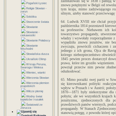
zainstalowali się w 1838 i panują w
Pogański Łysiec
znowu potężnymi w Belgii od rewolucji
Religie Słowian -
tym kraju, mimo zadziwiającego roz
zarys
silnym, ażeby stanowić przeciwwagę
Sobótka
64. Ludwik XVIII nie chciał przy
Stworzenie świata
października 1814 pozostawił kierow
Słowianie
na profesorów. Niebawem ich kol
Słowianie -
towarzystwo propagandy, utworzon
ciekawostki
władzy i wywołały rozporządzenie z 
Słowianie Połabscy
wypędziła znowu jezuitów, nie b
Słowianie
zwyczaju, powrócili cichaczem i 
Wschodni
jednego z ich grona, Ojca de Ravig
Słowiańska dusza
którego niebezpieczeństwo obwieści
1845 pewien proces dostarczył dowod
Ukraiński Olimp
prawa, które im groziło więzieniem. 
W kraju Peruna,
powziął przeciw nim pewne złudne
Swaroga i Welesa
odszkodować.
Wieniec, wianki
Wierzenia Słowian
65. Mimo porażki swej partii w Szwaj
Wierzenia plemion
się kierownikami polityki reakcyjn
prapolskich
wpływ w Prusach i w Austrii; położy
Wilcze plemię
1870—1871 były niekorzystne dla 
pobytu; ale we wszystkich krajach ka
Wodny świat
topielców i rusałek
jezuityzmu, zjednoczonych dla p
prawdziwych panów wiernych, podczas
Światowid ze
Zbrucza
propagandy. W Stanach Zjednoczonych 
stanowią potęgę, z powodu której opi
Bałtowie