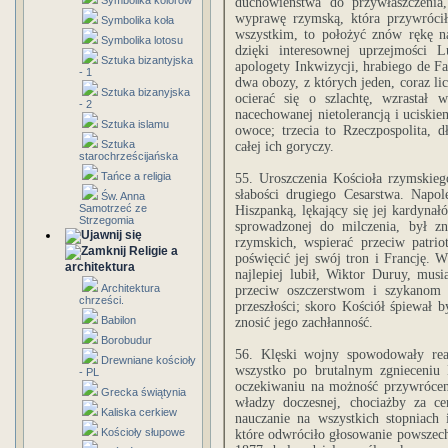
Symbolika kolorów
duchowieństwa do przywłaszczenia
wyprawę rzymską, która przywróciła
Symbolika koła
wszystkim, to położyć znów rękę n
Symbolika lotosu
dzięki interesownej uprzejmości 
Sztuka bizantyjska
apologety Inkwizycji, hrabiego de F
- 1
dwa obozy, z których jeden, coraz li
Sztuka bizanyjska
ocierać się o szlachtę, wzrastał w
- 2
nacechowanej nietolerancją i uciskie
Sztuka islamu
owoce; trzecia to Rzeczpospolita, d
Sztuka
całej ich goryczy.
starochrześcijańska
Tańce a religia
55. Uroszczenia Kościoła rzymskiego
słabości drugiego Cesarstwa. Napol
Św. Anna
Samotrzeć ze
Hiszpanką, lękający się jej kardynałó
Strzegomia
sprowadzonej do milczenia, był z
rzymskich, wspierać przeciw patr
Religie a
poświęcić jej swój tron i Francję. W 
architektura
najlepiej lubił, Wiktor Duruy, mus
Architektura
przeciw oszczerstwom i szykanom 
chrześci.
przeszłości; skoro Kościół śpiewał 
Babilon
znosić jego zachłanność.
Borobudur
56. Klęski wojny spowodowały reak
Drewniane kościoły
wszystko po brutalnym zgnieceniu
- PL
oczekiwaniu na możność przywrócen
Grecka świątynia
władzy doczesnej, chociażby za c
Kaliska cerkiew
nauczanie na wszystkich stopniach i
Kościoły słupowe
które odwróciło głosowanie powszech