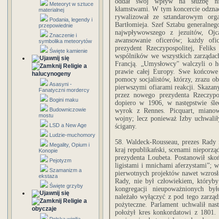
oddał swój wpływ na służbę nies
Meteoryt w sztuce
kłamstwami. W tym koncercie odznacz
materialnej
rywalizował ze sztandarowym or
Podania, legendy i
Bartłomieja. Szef Sztabu generalneg
przepowiednie
najwpływowszego z jezuitów, Ojc
Znaczenie i
awansowanie oficerów; każdy ofic
symbolika meteorytów
prezydent Rzeczypospolitej, Felik
Święte kamienie
wspólników we wszystkich zarządach
Francją. „Umysłowcy" walczyli o h
Religie a
prawie całej Europy. Swe końcowe 
halucynogeny
pomocy socjalistów, którzy, zrazu obo
Asasyni -
pierwszymi ofiarami reakcji. Skazan
Fanatyczni mordercy
przez nowego prezydenta Rzeczypos
Bogini maku
dopiero w 1906, w następstwie śle
Budowniczowie
wyrok z Rennes. Picquart, mianow
mostu
wojny; lecz ponieważ Izby uchwali
LSD a New Age
ścigany.
Ludzie-muchomory
58. Waldeck-Rousseau, prezes Rady 
Megality, Opium i
kraj republikański, scenami nieporz
Konopie
prezydenta Loubeta. Postanowił sko
Pejotyzm
ligistami i mnichami aferzystami”; 
Szamanizm a
pierwotnych projektów nawet wzrosła
ekstaza
Rady, nie był człowiekiem, któryb
Święte grzyby
kongregacji nieupoważnionych by
należało wyłączyć z pod tego zarząd
Religie a
pożyteczne. Parlament uchwalił nas
obyczaje
położył kres konkordatowi z 1801.