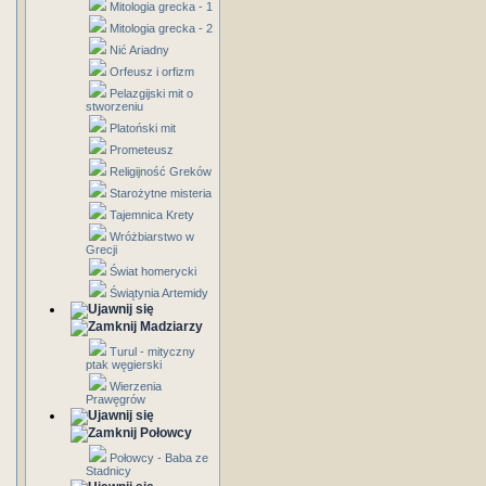
Mitologia grecka - 1
Mitologia grecka - 2
Nić Ariadny
Orfeusz i orfizm
Pelazgijski mit o
stworzeniu
Platoński mit
Prometeusz
Religijność Greków
Starożytne misteria
Tajemnica Krety
Wróżbiarstwo w
Grecji
Świat homerycki
Świątynia Artemidy
Madziarzy
Turul - mityczny
ptak węgierski
Wierzenia
Prawęgrów
Połowcy
Połowcy - Baba ze
Stadnicy