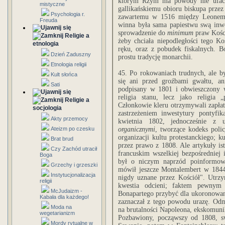
którym Rzym ma powody nie ufać. 
mistyczne
gallikańskiemu obioru biskupa przez 
Psychologia r.
zawartemu w 1516 między Leonem X
Freuda
winna była sama papiestwu swą inwes
sprowadzenie do
minimum
praw Kości
Religie a
żeby chciała niepodległości tego Ko
etnologia
ręku, oraz z pobudek fiskalnych. B
Dzień Zaduszny
prostu tradycję monarchii.
Etnologia religii
45. Po rokowaniach trudnych, ale by
Kult słońca
się ani przed groźbami gwałtu, an
Sati
podpisany w 1801 i obwieszczony 
religia stanu, lecz jako religia „
Religie a
Członkowie kleru otrzymywali zapłat
socjologia
zastrzeżeniem inwestytury pontyfik
Akty przemocy
kwietnia 1802, jednocześnie z 
Ateizm po czesku
organicznymi
, tworzące kodeks polic
organizacji kultu protestanckiego; k
Brat brud
przez prawo z 1808. Ale artykuły is
Czy Zachód utracił
francuskim wszelkiej bezpośredniej 
Boga
był o niczym naprzód poinformowa
Grzechy i grzeszki
mówił jeszcze Montalembert w 1844,
Instytucjonalizacja
nigdy uznane przez Kościół". Utrzy
religii
kwestia odcieni; faktem pewnym
McJudaizm -
Bonapartego przybyć dla ukoronowan
Kabała dla każdego!
zaznaczał z tego powodu urazę. Od
Moda na
na brutalności Napoleona, ekskomuni
wegetarianizm
Pozbawiony, począwszy od 1808, s
Mordy rytualne w