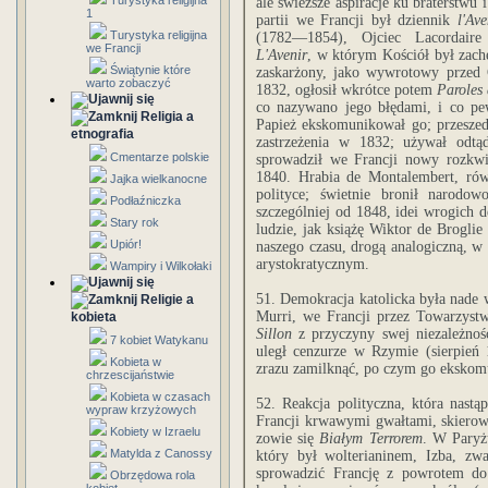
Turystyka religijna
ale świeższe aspiracje ku braterstwu
1
partii we Francji był dziennik
l'Ave
Turystyka religijna
(1782—1854), Ojciec Lacordair
we Francji
L'Avenir
, w którym Kościół był zach
Świątynie które
zaskarżony, jako wywrotowy przed
warto zobaczyć
1832, ogłosił wkrótce potem
Paroles 
co nazywano jego błędami, i co pew
Religia a
Papież ekskomunikował go; przeszedł
etnografia
zastrzeżenia w 1832; używał odtą
Cmentarze polskie
sprowadził we Francji nowy rozkw
1840. Hrabia de Montalembert, rów
Jajka wielkanocne
polityce; świetnie bronił narodowo
Podłaźniczka
szczególniej od 1848, idei wrogich d
Stary rok
ludzie, jak książę Wiktor de Brogli
Upiór!
naszego czasu, drogą analogiczną, 
arystokratycznym.
Wampiry i Wilkołaki
51. Demokracja katolicka była nade 
Religie a
Murri, we Francji przez Towarzyst
kobieta
Sillon
z przyczyny swej niezależnośc
7 kobiet Watykanu
uległ cenzurze w Rzymie (sierpień
Kobieta w
zrazu zamilknąć, po czym go ekskom
chrzescijaństwie
Kobieta w czasach
52. Reakcja polityczna, która nastą
wypraw krzyżowych
Francji krwawymi gwałtami, skierowa
Kobiety w Izraelu
zowie się
Białym
Terrorem
. W Paryż
Matylda z Canossy
który był wolterianinem, Izba, z
sprowadzić Francję z powrotem do 
Obrzędowa rola