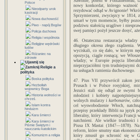
Sawonie, potem w Fontainebleau; 
Polsce
nowy konkordat, którego ważność 
Nieodparty urok
rezydować odtąd w Avignonie! Wkrótc
kastracji
Sprzymierzeni, zwycięzcy w 1814, z
Nowa duchowość
umarł w tym momencie, byłby pozosta
Piwo - napój Bogów
podziwu stałością urągliwe i niespra
swej pamięci pożył jeszcze dosyć, aże
Policja duchowa
Religia i wspólnota
46. Ostateczna restauracja władz
Religijne wędrówki
długiego okresu złego rządzenia.
ludów
wyciskali, co się dało, w którym nęd
Różaniec na
opozycją, ciągle rosnącą; we Włosze
zdrowie
władzy; w Europie pojęcia liberal
nieprzyjaciółmi tym trudniejszymi do 
Religie a
na usługach ramienia duchownego.
polityka
Boska polityka
47. Pius VII przywrócił zakon jez
Hezbollah
Prusach i w Polsce rosyjskiej, m
wojownicy Boga
Jezuici stali się odtąd ze swymi
Historia wolności w
młodzież i kobiety najpotężniejsz
chrześ.
wolnych mularzy i
karbonarów
, czł
Islam kontra
cel wyswobodzenie Włoch, natchną
hinduizm
przepisy przekłady Biblii na język p
Kara śmierci
liberalny, który interwencja Francji w
natchnieni. Ale wielkie trudności 
Kara śmierci w
Piśmie Świętym i
Piusa IX Mastai (1847—1878). Na 
nauczaniu katolickim
reform, które smutny stan ekonomicz
Komunizm a religia
który zmusił go schronić się w Ga