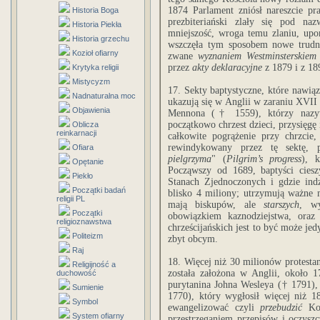
1874 Parlament zniósł nareszcie p
Historia Boga
prezbiteriański zlały się pod n
Historia Piekła
mniejszość, wroga temu zlaniu, upo
Historia grzechu
wszczęła tym sposobem nowe trudn
Kozioł ofiarny
zwane
wyznaniem Westminsterskiem
przez
akty deklaracyjne
z 1879 i z 18
Krytyka religii
Mistycyzm
17. Sekty baptystyczne, które nawią
Nadnaturalna moc
ukazują się w Anglii w zaraniu XVII
Objawienia
Mennona († 1559), którzy nazy
początkowo chrzest dzieci, przysięgę
Oblicza
reinkarnacji
całkowite pogrążenie przy chrzcie,
rewindykowany przez tę sektę, 
Ofiara
pielgrzyma
" (
Pilgrim’s progress
), 
Opętanie
Począwszy od 1689, baptyści cieszy
Piekło
Stanach Zjednoczonych i gdzie indz
Początki badań
blisko 4 miliony; utrzymują ważne m
religii PL
mają biskupów, ale
starszych
, w
Początki
obowiązkiem kaznodziejstwa, ora
religioznawstwa
chrześcijańskich jest to być może jed
Politeizm
zbyt obcym.
Raj
18. Więcej niż 30 milionów protesta
Religijność a
została założona w Anglii, około 
duchowość
purytanina Johna Wesleya († 1791), 
Sumienie
1770), który wygłosił więcej niż 1
Symbol
ewangelizować czyli
przebudzić
Koś
System ofiarny
przestrzeganiem przepisów i oczys