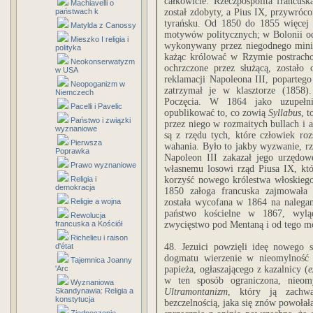
całkowicie. Rzeczpospolita francus
Machiavelli o
państwach k
został zdobyty, a Pius IX, przywróc
tyrańsku. Od 1850 do 1855 więcej
Matylda z Canossy
motywów politycznych; w Bolonii od
Mieszko I religia i
wykonywany przez niegodnego minist
polityka
każąc królować w Rzymie postracho
Neokonserwatyzm
ochrzczone przez służącą, został
w USA
reklamacji Napoleona III, popartego 
Neopoganizm w
zatrzymał je w klasztorze (1858)
Niemczech
Poczęcia. W 1864 jako uzupełni
Pacelli i Pavelic
opublikować to, co zowią
Syllabus
, 
Państwo i związki
przez niego w rozmaitych bullach i 
wyznaniowe
są z rzędu tych, które człowiek roz
Pierwsza
wahania. Było to jakby wyzwanie, rz
Poprawka
Napoleon III zakazał jego urzędowe
Prawo wyznaniowe
własnemu losowi rząd Piusa IX, k
Religia i
korzyść nowego królestwa włoskieg
demokracja
1850 załoga francuska zajmowała 
Religie a wojna
została wycofana w 1864 na nalegan
państwo kościelne w 1867, wyląd
Rewolucja
francuska a Kościół
zwycięstwo pod Mentaną i od tego 
Richelieu i raison
d'état
48. Jezuici powzięli ideę nowego 
dogmatu wierzenie w nieomylność 
Tajemnica Joanny
'Arc
papieża, ogłaszającego z kazalnicy (
e
w ten sposób ograniczona, nieomy
Wyznaniowa
Skandynawia: Religia a
Ultramontanizm
, który ją zachwa
konstytucja
bezczelnością, jaka się znów powołał