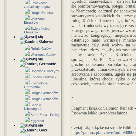
wysokich stanowiskach". Za radą kar
Etruskowie -
źle poinformowanych, potępił brutal
zakładnicy bogów
w Niemczech; odrzucił pojednawcze 
Religia Etruska
stowarzyszeń katolickich do utrzym
Wierzenia
ruinę Kościoła francuskiego, który
Etrusków
wielką trudnością wystarczające zaso
Święte Księgi
którego powaga może jeszcze wzrosn
Etrusków
nienawiść kongregacyj międzynaro
ostatniego mało wzruszają mnichó
Galowie
zachowują cały swój wpływ na wie
Religia Galów
papieżem, złoży ich, aby ich zastąp
niemy strach ciążył nad Kościołem 
Wierzenia Galów
sprawą papieża. Pius X zaprowadził 
Germanie
groźbę odbierania zarobku opiera
przekształcało umiarkowanych nawet
Bogowie i Olbrzymi
sceptyczna i zabobonna, ugięła się 
Kodeks Królewski
liberalna, której chodzi tylko o o
Kosmologia
cokolwiek, przestała się interesować 
Germanów
Religia Germanów
*
Religie Germanów
Saga o
Fragment książki: Salomon Reinach
Nibelungach
Pisownia lekko uwspółcześniona
Stara Edda - Prolog
Yggdrasil
Czytaj całą książkę na stronie Bibl
Goci
https://polona.pl/archive?uid=9808