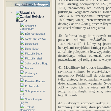
39. Protestantyzm w XVIII w. nie b
Kraj Salzburg, począwszy od 1278, z
Zagadnienia Religijne
1731, nabawiwszy ich pierwej pon
pruskiego. Wygnańcy dosięgli Holan
Wiek XIX urzeczywistnił, przynajmni
Religie a
1890 mniej więcej, protestantyzm na
filozofia
dewizę
Los von Rom
(„precz z Rzyme
Anselm z
ale został stłumiony za cenę złota.
Cantenbury
Bóg Kartezjusza
40. Reforma ksiąg liturgicznych r
Czym jest etyka?
początek schizmie
raskolników
, 
„starowiercami“, i którzy są jes
Dobro i zlo
heretykami rosyjskimi istnieją egzal
Duns Szkot
za cel nie polepszenie lecz wygaśnięci
Filozofia Boga
duchoborcy
, którzy odrzucają cer
Filozofia religii
prawosławny był religią stanu, wszys
John Locke o Bogu
41. Mówiliśmy już o losie Izraelitów
Mantra
rzymskim (mimo, że praktykujący o
O duszy -
męczennicy Polski stali się ofiarami
Arystoteles
tylko dlatego, że odmawiali wstąpi
Państwo Platona
doświadczeń, kaźni, wygnania, Syb
Problem zła
XIX w. było ich nie więcej niż 800
jęczy. Inni zniknęli: wygnanie, więz
Schopenhauer o
woli
tego Kościoła.
Sen w którym
żyjemy
42. Ciekawym epizodem reakcji z 1
baronową Krudener, która po bardzo 
Traktat
ateologiczny