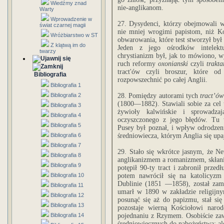
Wiedźmy znad
nie-anglikanom.
Warty
Wprowadzenie w
27. Dysydenci, którzy obejmowali wi
świat czarnej magii
nie mniej wrogimi papistom, niż K
Wróżbiarstwo w ST
obwarowania, które test stworzył był
Z klątwą im do
Jeden z jego ośrodków intelektu
twarzy
chrystianizm był, jak to mówiono, w
ruch reformy
oxonianski
czyli
trakta
tract'ów czyli broszur, które 
Bibliografia
rozpowszechnić po całej Anglii.
Bibliografia 1
Bibliografia 2
28. Pomiędzy autorami tych
tract’ów
(1800—1882). Stawiali sobie za cel 
Bibliografia 3
żywioły kalwińskie i sprowadza
Bibliografia 4
oczyszczonego z jego błędów. Tu 
Bibliografia 5
Pusey był poznał, i wpływ odrodzen
Bibliografia 6
średniowiecza, którym Anglia się upa
Bibliografia 7
29. Stało się wkrótce jasnym, że N
Bibliografia 8
anglikanizmem a romanizmem, skłani
Bibliografia 9
potępił 90-ty tract i zabronił prze
Bibliografia 10
potem nawrócił się na katolicyzm 
Dublinie (1851 —1858), został za
Bibliografia 11
umarł w 1890 w zakładzie religijnym
Bibliografia 12
posunąć się aż do papizmu, stał si
Bibliografia 13
pozostaje wierną Kościołowi nar
Bibliografia 14
pojednaniu z Rzymem. Osobiście za
średniowiecznych do nabożeństwa; al