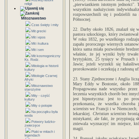
Rozwój historii
religii
„pierwiastkiem istotnym jedności".
wszystkim nadużyciom indywiduali
rozpowszechnili się i podzielili n
Mitoznawstwo
Północnej.
Czas święty i mity
22. Darby około 1826, znalazł się 
Mit grecki
pastora szkockiego, który zwiastował
Mit i epos
W roku 1832, po wszelkiego rodzaju 
Mit i kultura
zapału proroczego wiernych ustanowi
która sama miała pozwolenie bredzeni
Mit i sen
właśnie, że jej wyniki były trwa
Mit kosmogoniczny
brytyjskim, 25 tysięcy w Prusach 
Ks. Rodz.
Jawie; jeżeli wyrzekli się hałaśliwe
Mitologia w historii
prorokowanie i oczekują z radosną ufn
kultury
Mitologie Czarnej
23. Stany Zjednoczone i Anglia licz
Afryki
Mary Eddy w Bostonie, około 1880 
Mitoznawstwo
Propagowana nade wszystko przez e
starożytne
leczenia wszystkich chorób bez innych
Mity - część
jest hipnotyczna: jest to po pro
kultury
przekonania, że wszelka choroba 
Mity o potopie
scientists
we Francji i w Niemczech; b
Na początku była
lekarskiej.
Christian scientists
bronią
woda
mistykami; ale fakt, że przypisują
Potwory ludzko-
zniewala wyznaczyć im miejsce, któ
zwierzęce
magii.
Ptaki w mitach i
legendach
24. Pomysł, jakoby uciekający Izrael