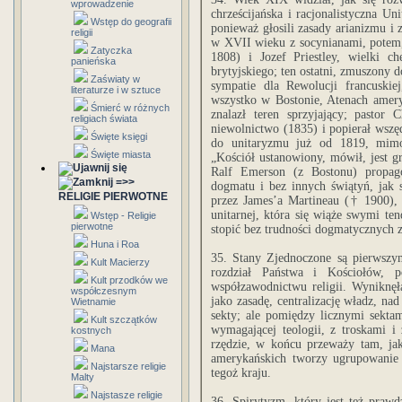
wprowadzenie
chrześcijańska i racjonalistyczna U
Wstęp do geografii
ponieważ głosili zasady arianizmu i z
religii
w XVII wieku z socynianami, potem,
Zatyczka
1808) i Jozef Priestley, wielki 
panieńska
brytyjskiego; ten ostatni, zmuszony 
Zaświaty w
sympatie dla Rewolucji francuski
literaturze i w sztuce
wszystko w Bostonie, Atenach amery
Śmierć w różnych
znalazł teren sprzyjający; pastor 
religiach świata
niewolnictwo (1835) i popierał wszę
Święte księgi
do unitaryzmu już od 1819, mimo
Święte miasta
„Kościół ustanowiony, mówił, jest g
Ralf Emerson (z Bostonu) propago
=>>
dogmatu i bez innych świątyń, jak 
RELIGIE PIERWOTNE
przez James’a Martineau († 1900), a
unitarnej, która się wiąże swymi te
Wstęp - Religie
pierwotne
stopić bez trudności dogmatycznych 
Huna i Roa
35. Stany Zjednoczone są pierwszym
Kult Macierzy
rozdział Państwa i Kościołów, p
Kult przodków we
współzawodnictwu religii. Wyniknęł
współczesnym
jako zasadę, centralizację władz, na
Wietnamie
sekty; ale pomiędzy licznymi sektam
Kult szczątków
wymagającej teologii, z troskami 
kostnych
rzędzie, w końcu przeważy tam, jak
Mana
amerykańskich tworzy ugrupowanie li
Najstarsze religie
tegoż kraju.
Malty
Najstasze religie
36. Spirytyzm, który jest też prawd