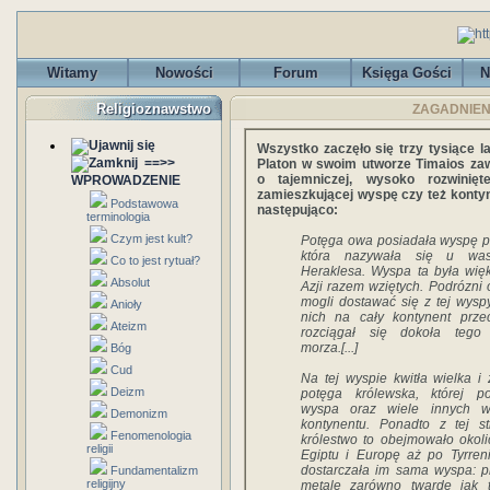
Witamy
Nowości
Forum
Księga Gości
N
Religioznawstwo
ZAGADNIENIA
Wszystko zaczęło się trzy tysiące l
==>>
Platon w swoim utworze Timaios za
o tajemniczej, wysoko rozwiniętej
WPROWADZENIE
zamieszkującej wyspę czy też kontyn
Podstawowa
następująco:
terminologia
Czym jest kult?
Potęga owa posiadała wyspę pr
która nazywała się u wa
Co to jest rytuał?
Heraklesa. Wyspa ta była więk
Absolut
Azji razem wziętych. Podrózni
mogli dostawać się z tej wysp
Anioły
nich na cały kontynent przeci
Ateizm
rozciągał się dokoła tego
morza.[...]
Bóg
Cud
Na tej wyspie kwitła wielka i
Deizm
potęga królewska, której p
wyspa oraz wiele innych w
Demonizm
kontynentu. Ponadto z tej st
Fenomenologia
królestwo to obejmowało okoli
religii
Egiptu i Europę aż po Tyrrenię
dostarczała im sama wyspa: p
Fundamentalizm
religijny
metale zarówno twarde jak to