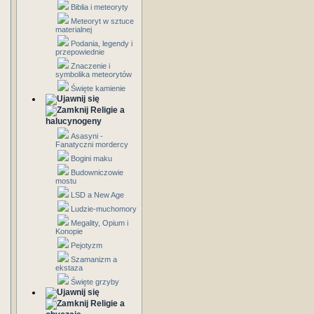
Biblia i meteoryty
Meteoryt w sztuce
materialnej
Podania, legendy i
przepowiednie
Znaczenie i
symbolika meteorytów
Święte kamienie
Religie a
halucynogeny
Asasyni -
Fanatyczni mordercy
Bogini maku
Budowniczowie
mostu
LSD a New Age
Ludzie-muchomory
Megality, Opium i
Konopie
Pejotyzm
Szamanizm a
ekstaza
Święte grzyby
Religie a