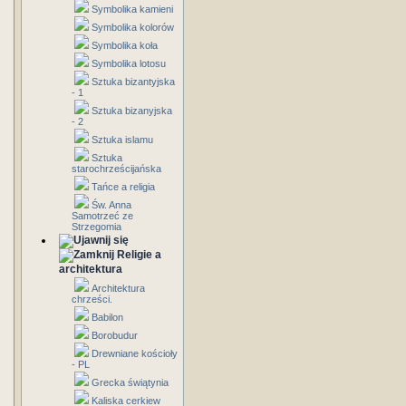
Symbolika kamieni
Symbolika kolorów
Symbolika koła
Symbolika lotosu
Sztuka bizantyjska
- 1
Sztuka bizanyjska
- 2
Sztuka islamu
Sztuka
starochrześcijańska
Tańce a religia
Św. Anna
Samotrzeć ze
Strzegomia
Religie a
architektura
Architektura
chrześci.
Babilon
Borobudur
Drewniane kościoły
- PL
Grecka świątynia
Kaliska cerkiew