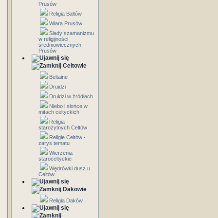
Prusów
Religia Bałtów
Wiara Prusów
Ślady szamanizmu
w religijności
średniowiecznych
Prusów
Celtowie
Beltaine
Druidzi
Druidzi w źródłach
Niebo i słońce w
mitach celtyckich
Religia
starożytnych Celtów
Religie Celtów -
zarys tematu
Wierzenia
staroceltyckie
Wędrówki dusz u
Celtów
Dakowie
Religia Daków