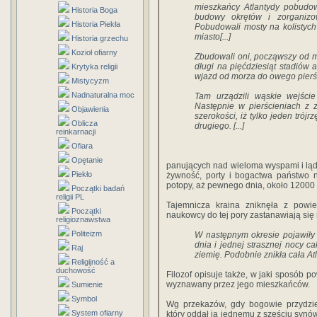
mieszkańcy Atlantydy pobudowa
Historia Boga
budowy okrętów i zorganizo
Historia Piekła
Pobudowali mosty na kolistych
miasto[...]
Historia grzechu
Kozioł ofiarny
Zbudowali oni, począwszy od mor
długi na pięćdziesiąt stadiów 
Krytyka religii
wjazd od morza do owego pierśc
Mistycyzm
Nadnaturalna moc
Tam urządzili wąskie wejście
Następnie w pierścieniach z z
Objawienia
szerokości, iż tylko jeden trój
Oblicza
drugiego. [...]
reinkarnacji
Ofiara
Opętanie
panujących nad wieloma wyspami i ląde
Piekło
żywność, porty i bogactwa państwo n
potopy, aż pewnego dnia, około 12000 
Początki badań
religii PL
Tajemnicza kraina zniknęła z powie
Początki
naukowcy do tej pory zastanawiają się
religioznawstwa
Politeizm
W następnym okresie pojawiły 
dnia i jednej strasznej nocy 
Raj
ziemię. Podobnie znikła cała Atl
Religijność a
duchowość
Filozof opisuje także, w jaki sposób p
wyznawany przez jego mieszkańców.
Sumienie
Symbol
Wg przekazów, gdy bogowie przydziel
System ofiarny
który oddał ją jednemu z sześciu synów