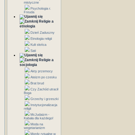
mistyczne
Psychologia r.
Freuda
Religie a
etnologia
Dzień Zaduszny
Etnologia religii
Kult słońca
Sati
Religie a
socjologia
Akty przemocy
Ateizm po czesku
Brat brud
Czy Zachód utracił
Boga
Grzechy i grzeszki
Instytucjonalizacja
religii
McJudaizm -
Kabała dla każdego!
Moda na
wegetarianizm
Mordy rytualne w