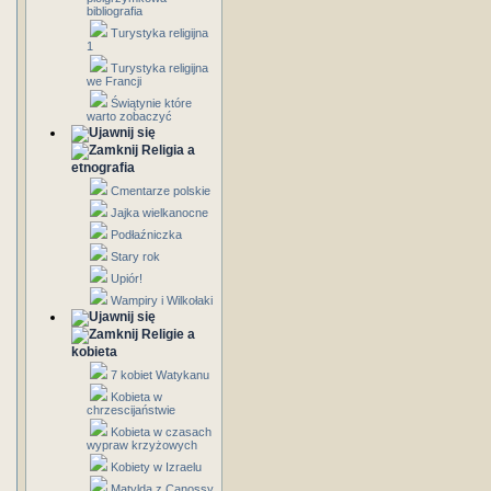
bibliografia
Turystyka religijna
1
Turystyka religijna
we Francji
Świątynie które
warto zobaczyć
Religia a
etnografia
Cmentarze polskie
Jajka wielkanocne
Podłaźniczka
Stary rok
Upiór!
Wampiry i Wilkołaki
Religie a
kobieta
7 kobiet Watykanu
Kobieta w
chrzescijaństwie
Kobieta w czasach
wypraw krzyżowych
Kobiety w Izraelu
Matylda z Canossy