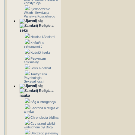
konstytucja
Zjednoczenie
Włoch i likwidacja
Państwa Kościelnego
Religie a
seks
Heloiza i Abelard
Kościół a
seksualność
Kościół i seks
Pesymizm
seksualny
Seks a celibat
Tantryczna
Psychologia
Seksualności
Religia a
nauka
Bóg a inteligencja
Choroba a religia w
antyku
Chronologia biblijna
Czy przed wielkim
wybuchem był Bóg?
Dlaczego jesteśmy