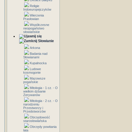
Okolice Bałtyku
Religie
Indoeuropejczyków
Wierzenia
Prasłowian
Współczesne
neopogaństwo
słowiańskie
Słowianie
Arkona
Badania nad
Słowianami
Kupalnocka
Ludowe
kosmogonie
Mazowsze
pogańskie
Mitologia - 1 cz. - O
wielkim dzbanie
Zerywanów
Mitologia - 2 cz. - O
narodzeniu
Przestworzy i
Przedstworzów
Obrzędowość
starosłowiańska
Obrzędy powitania
lata