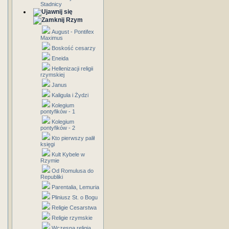
Stadnicy
Rzym
August - Pontifex
Maximus
Boskość cesarzy
Eneida
Hellenizacji religii
rzymskiej
Janus
Kaligula i Żydzi
Kolegium
pontyfików - 1
Kolegium
pontyfików - 2
Kto pierwszy palił
księgi
Kult Kybele w
Rzymie
Od Romulusa do
Republiki
Parentalia, Lemuria
Pliniusz St. o Bogu
Religie Cesarstwa
Religie rzymskie
Wczesna religia