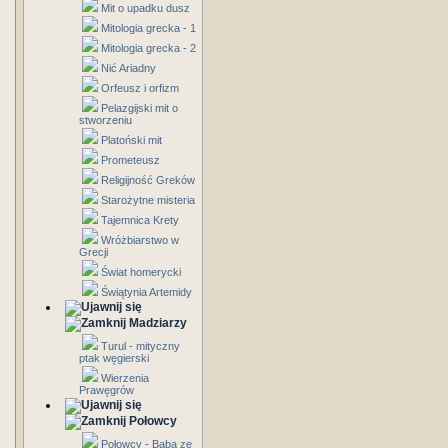
Mit o upadku dusz
Mitologia grecka - 1
Mitologia grecka - 2
Nić Ariadny
Orfeusz i orfizm
Pelazgijski mit o
stworzeniu
Platoński mit
Prometeusz
Religijność Greków
Starożytne misteria
Tajemnica Krety
Wróżbiarstwo w
Grecji
Świat homerycki
Świątynia Artemidy
Madziarzy
Turul - mityczny
ptak węgierski
Wierzenia
Prawęgrów
Połowcy
Połowcy - Baba ze