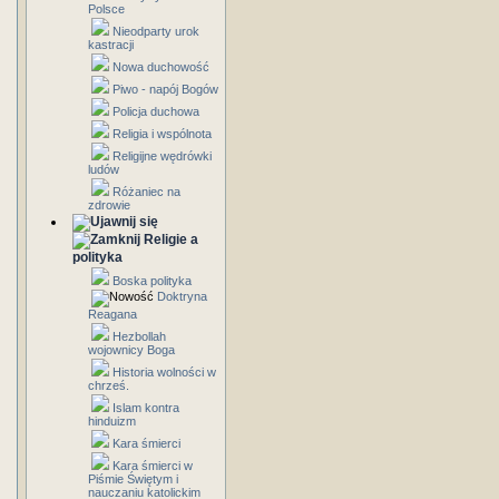
Polsce
Nieodparty urok
kastracji
Nowa duchowość
Piwo - napój Bogów
Policja duchowa
Religia i wspólnota
Religijne wędrówki
ludów
Różaniec na
zdrowie
Religie a
polityka
Boska polityka
Doktryna
Reagana
Hezbollah
wojownicy Boga
Historia wolności w
chrześ.
Islam kontra
hinduizm
Kara śmierci
Kara śmierci w
Piśmie Świętym i
nauczaniu katolickim