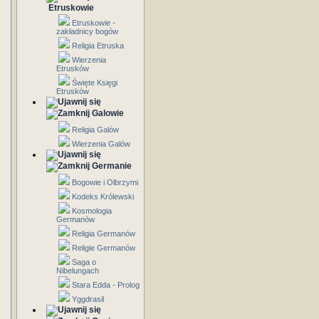
Etruskowie
Etruskowie -
zakładnicy bogów
Religia Etruska
Wierzenia
Etrusków
Święte Księgi
Etrusków
Galowie
Religia Galów
Wierzenia Galów
Germanie
Bogowie i Olbrzymi
Kodeks Królewski
Kosmologia
Germanów
Religia Germanów
Religie Germanów
Saga o
Nibelungach
Stara Edda - Prolog
Yggdrasil