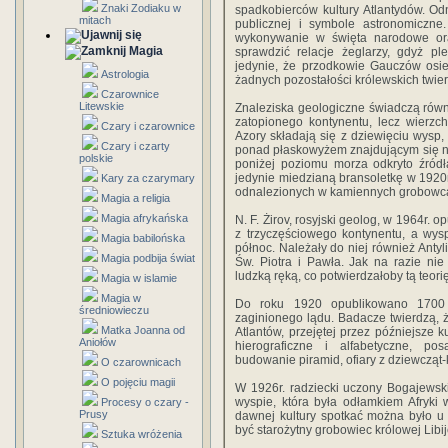
Znaki Zodiaku w
spadkobierców kultury Atlantydów. Odn
mitach
publicznej i symbole astronomiczne
wykonywanie w święta narodowe or
Magia
sprawdzić relacje żeglarzy, gdyż p
jedynie, że przodkowie Gauczów osied
Astrologia
żadnych pozostałości królewskich twier
Czarownice
Litewskie
Znaleziska geologiczne świadczą równ
zatopionego kontynentu, lecz wierzc
Czary i czarownice
Azory składają się z dziewięciu wysp,
Czary i czarty
ponad płaskowyżem znajdującym się n
polskie
poniżej poziomu morza odkryto źródł
jedynie miedzianą bransoletkę w 1920r
Kary za czarymary
odnalezionych w kamiennych grobowc
Magia a religia
Magia afrykańska
N. F. Żirov, rosyjski geolog, w 1964r. o
z trzyczęściowego kontynentu, a wys
Magia babilońska
północ. Należały do niej również Antyl
Magia podbija świat
Św. Piotra i Pawła. Jak na razie n
ludzką ręką, co potwierdzałoby tą teorię
Magia w islamie
Magia w
Do roku 1920 opublikowano 1700 
średniowieczu
zaginionego lądu. Badacze twierdzą, 
Matka Joanna od
Atlantów, przejętej przez późniejsze k
Aniołów
hierograficzne i alfabetyczne, p
budowanie piramid, ofiary z dziewcząt-
O czarownicach
O pojęciu magii
W 1926r. radziecki uczony Bogajewski 
wyspie, która była odłamkiem Afryki 
Procesy o czary -
Prusy
dawnej kultury spotkać można było u
być starożytny grobowiec królowej Libi
Sztuka wróżenia