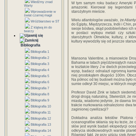
Wiedźmy znad
W tym samym roku badacz Ameryki Po
Warty
amazonki. Kierował się legendami 
starożytnym mieście.
Wprowadzenie w
świat czarnej magii
Wielu atlantologów uważało, że Atlantyd
Wróżbiarstwo w ST
do Egiptu, Międzyrzecza, Indii i Chin,
Z klątwą im do
swoje bóstwa, skąd podobieństwo ich w
twarzy
w postaci wytopu metali czy sztuki
starożytnych Olmeków, kultury, z któ
kultury wywodziły się od jeszcze starsz
Bibliografia
Bibliografia 1
Bibliografia 2
Mansona Valentine, a mianowicie Drog
Bahama w latach pięćdziesiątych naszeg
Bibliografia 3
w kształcie litery J w dwóch przeciwl
Bibliografia 4
wysp, badacz odnalazł ogromną kamie
niej prostokątem długości 100m. Otoc
Bibliografia 5
Na północ od tej budowli można było ro
Bibliografia 6
sumie odkrył 30 miejsc, w których mog
Bibliografia 7
Profesor David Zink w latach siedemdz
Bibliografia 8
drogi drogą naturalną. Stwierdził, że
Bibliografia 9
miasta, wiadomo jedynie, że dawna li
trakcie nurkowania odnaleziono dwa tw
Bibliografia 10
zaginionej cywilizacji?
Bibliografia 11
Dokładna analiza tekstów Platona
Bibliografia 12
oceanografów skłania się ku tezie, że 
Bibliografia 13
słów jest wynik badań ekspedycji ocea
odkrycia słodkowodnych warstw plankto
Bibliografia 14
Również fakt, że przy ujściu rzek Amer