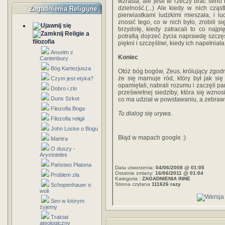
wzrasta, ale jeśli te rzeczy brać serio
dzielność.(...) Ale kiedy w nich cz
Zagadnienia Religijne
pierwiastkami ludzkimi mieszała, i l
znosić tego, co w nich było, zrobili si
brzydotę, kiedy zatracali to co najp
Religie a
potrafią dojrzeć życia naprawdę szczę
filozofia
piękni i szczęśliwi, kiedy ich napełnia
Anselm z
Koniec
Cantenbury
Bóg Kartezjusza
Otóż bóg bogów, Zeus, królujący zgodni
że się marnuje ród, który był jak si
Czym jest etyka?
opamiętali, nabrali rozumu i zaczęli 
Dobro i zlo
prześwietnej siedziby, która się wzno
Duns Szkot
co ma udział w powstawaniu, a zebraws
Filozofia Boga
Tu dialog się urywa.
Filozofia religii
John Locke o Bogu
Błąd w mapach google :)
Mantra
O duszy -
Arystoteles
Państwo Platona
Data utworzenia:
04/06/2008 @ 01:05
Ostatnie zmiany:
16/06/2011 @ 01:04
Problem zła
Kategoria :
ZAGADNIENIA INNE
Strona czytana
111626 razy
Schopenhauer o
woli
Sen w którym
żyjemy
Traktat
ateologiczny