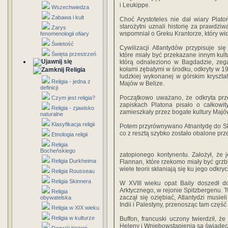
i Leukippe.
Wszechwiedza
Zabawa i kult
Choć Arystoteles nie dał wiary Plato
starożytni uznali historię za prawdziw
Zarys
wspomniał o Greku Krantorze, który wid
fenomenologii ofiary
Świetość
Cywilizacji Atlantydów przypisuje się
Święta przestrzeń
które miały być przekazane innym kult
którą odnaleziono w Bagdadzie, zeg
kołami zębatymi w środku, odkryty w 19
Religia
ludzkiej wykonanej w górskim krysztal
Religia - jedna z
Majów w Belize.
definicji
Początkowo uważano, że odkryta prz
Czym jest religia?
zapiskach Platona pisało o całkowit
Religia - zjawisko
zamieszkały przez bogate kultury Majów
naturalne
Klasyfikacja religii
Potem przyrównywano Atnantydę do Ska
co z resztą szybko zostało obalone pr
Etnologia religii
Religia
Bocheńskiego
zatopionego kontynentu. Założył, że j
Religia Durkheima
Flannan, które rzekomo miały być grzbi
wiele teorii skłaniają się ku jego odkryc
Religia Rousseau
Religia Skinnera
W XVIII wieku opat Baily doszedł d
Arktycznego, w rejonie Spitzbergenu. Twi
Religia
zaczął się oziębiać, Atlantydzi musiel
obywatelska
Indii i Palestyny, przenosząc tam część 
Religia w XIX wieku
Religia w kulturze
Buffon, francuski uczony twierdził, że
Heleny i Wniebowstąpienia są świadect