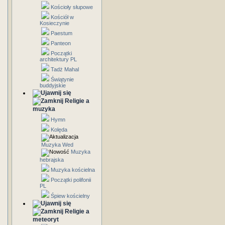
Kościoły słupowe
Kościół w
Kosieczynie
Paestum
Panteon
Początki
architektury PL
Tadż Mahal
Świątynie
buddyjskie
Religie a
muzyka
Hymn
Kolęda
Muzyka Wed
Muzyka
hebrajska
Muzyka kościelna
Początki polifonii
PL
Śpiew kościelny
Religie a
meteoryt