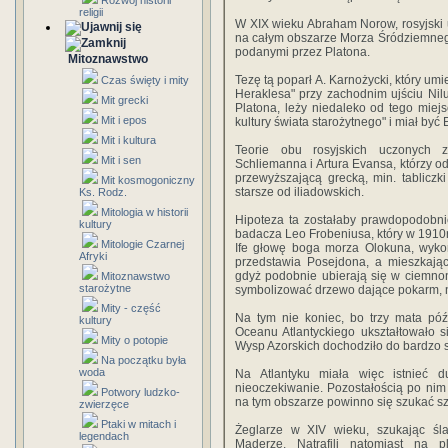
Rozwój historii
religii
W XIX wieku Abraham Norow, rosyjski uc
na całym obszarze Morza Śródziemnego
podanymi przez Platona.
Mitoznawstwo
Tezę tą poparł A. Karnożycki, który um
Czas święty i mity
Heraklesa" przy zachodnim ujściu Nilu
Mit grecki
Platona, leży niedaleko od tego miej
Mit i epos
kultury świata starożytnego" i miał być 
Mit i kultura
Teorie obu rosyjskich uczonych z
Mit i sen
Schliemanna i Artura Evansa, którzy od
przewyższającą grecką, min. tabliczk
Mit kosmogoniczny
starsze od iliadowskich.
Ks. Rodz.
Mitologia w historii
Hipoteza ta zostałaby prawdopodobni
kultury
badacza Leo Frobeniusa, który w 1910r.
Mitologie Czarnej
Ife głowę boga morza Olokuna, wykon
Afryki
przedstawia Posejdona, a mieszkają
gdyż podobnie ubierają się w ciemno
Mitoznawstwo
starożytne
symbolizować drzewo dające pokarm, na
Mity - część
Na tym nie koniec, bo trzy mata późn
kultury
Oceanu Atlantyckiego ukształtowało 
Mity o potopie
Wysp Azorskich dochodziło do bardzo s
Na początku była
woda
Na Atlantyku miała więc istnieć 
nieoczekiwanie. Pozostałością po nim
Potwory ludzko-
na tym obszarze powinno się szukać szc
zwierzęce
Ptaki w mitach i
Żeglarze w XIV wieku, szukając śl
legendach
Maderze. Natrafili natomiast na 