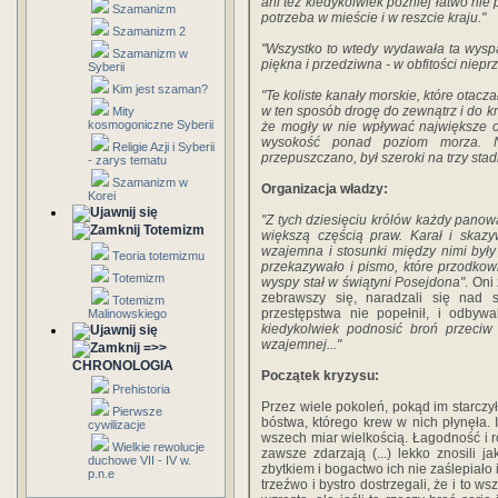
ani też kiedykolwiek później łatwo nie
Szamanizm
potrzeba w mieście i w reszcie kraju."
Szamanizm 2
"Wszystko to wtedy wydawała ta wysp
Szamanizm w
piękna i przedziwna - w obfitości niepr
Syberii
Kim jest szaman?
"Te koliste kanały morskie, które otacz
w ten sposób drogę do zewnątrz i do kr
Mity
kosmogoniczne Syberii
że mogły w nie wpływać największe okr
wysokość ponad poziom morza. Na
Religie Azji i Syberii
przepuszczano, był szeroki na trzy stad
- zarys tematu
Szamanizm w
Organizacja władzy:
Korei
"Z tych dziesięciu królów każdy panow
Totemizm
większą częścią praw. Karał i skazy
wzajemna i stosunki między nimi był
Teoria totemizmu
przekazywało i pismo, które przodkow
Totemizm
wyspy stał w świątyni Posejdona"
. Oni
zebrawszy się, naradzali się nad s
Totemizm
przestępstwa nie popełnił, i odbywal
Malinowskiego
kiedykolwiek podnosić broń przeci
wzajemnej..."
=>>
CHRONOLOGIA
Początek kryzysu:
Prehistoria
Przez wiele pokoleń, pokąd im starczyło
Pierwsze
bóstwa, którego krew w nich płynęła
cywilizacje
wszech miar wielkością. Łagodność i r
Wielkie rewolucje
zawsze zdarzają (...) lekko znosili ja
duchowe VII - IV w.
zbytkiem i bogactwo ich nie zaślepiało
p.n.e
trzeźwo i bystro dostrzegali, że i to 