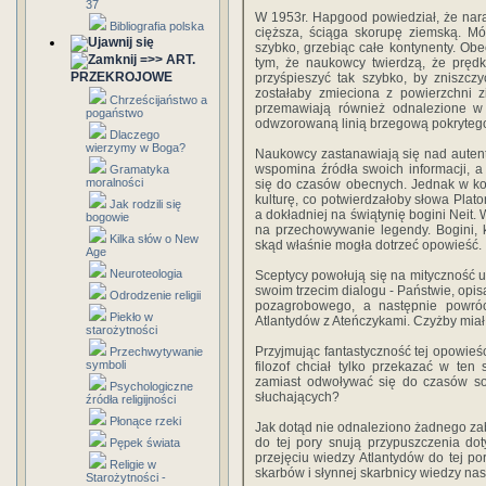
37
W 1953r. Hapgood powiedział, że nara
Bibliografia polska
cięższa, ściąga skorupę ziemską. Mó
szybko, grzebiąc całe kontynenty. Obe
=>> ART.
tym, że naukowcy twierdzą, że prędk
PRZEKROJOWE
przyśpieszyć tak szybko, by zniszczyć
zostałaby zmieciona z powierzchni zi
Chrześcijaństwo a
przemawiają również odnalezione w 
pogaństwo
odwzorowaną linią brzegową pokryteg
Dlaczego
wierzymy w Boga?
Naukowcy zastanawiają się nad autentyc
wspomina źródła swoich informacji, a
Gramatyka
moralności
się do czasów obecnych. Jednak w koń
kulturę, co potwierdzałoby słowa Plato
Jak rodzili się
a dokładniej na świątynię bogini Neit.
bogowie
na przechowywanie legendy. Bogini, k
Kilka słów o New
skąd właśnie mogła dotrzeć opowieść.
Age
Neuroteologia
Sceptycy powołują się na mityczność ut
swoim trzecim dialogu - Państwie, opisa
Odrodzenie religii
pozagrobowego, a następnie powró
Piekło w
Atlantydów z Ateńczykami. Czyżby miał 
starożytności
Przyjmując fantastyczność tej opowieśc
Przechwytywanie
symboli
filozof chciał tylko przekazać w te
zamiast odwoływać się do czasów sob
Psychologiczne
słuchających?
źródła religijności
Płonące rzeki
Jak dotąd nie odnaleziono żadnego zab
do tej pory snują przypuszczenia do
Pępek świata
przejęciu wiedzy Atlantydów do tej 
Religie w
skarbów i słynnej skarbnicy wiedzy na
Starożytności -