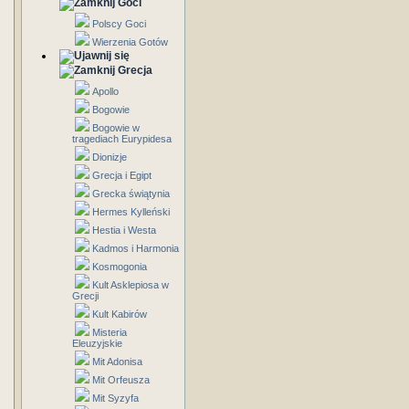
Goci
Polscy Goci
Wierzenia Gotów
Grecja
Apollo
Bogowie
Bogowie w
tragediach Eurypidesa
Dionizje
Grecja i Egipt
Grecka świątynia
Hermes Kylleński
Hestia i Westa
Kadmos i Harmonia
Kosmogonia
Kult Asklepiosa w
Grecji
Kult Kabirów
Misteria
Eleuzyjskie
Mit Adonisa
Mit Orfeusza
Mit Syzyfa