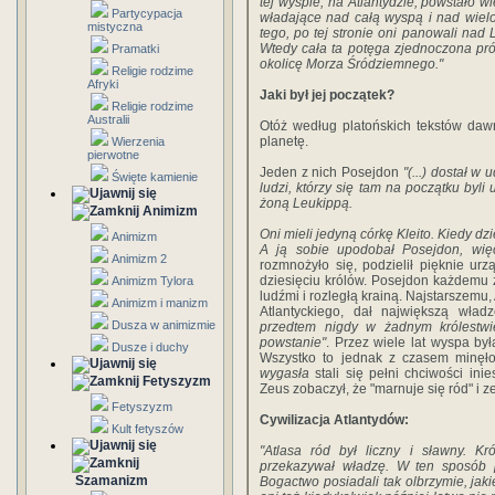
tej wyspie, na Atlantydzie, powstało 
Partycypacja
władające nad całą wyspą i nad wiel
mistyczna
tego, po tej stronie oni panowali nad 
Wtedy cała ta potęga zjednoczona pr
Pramatki
okolicę Morza Śródziemnego.
"
Religie rodzime
Afryki
Jaki był jej początek?
Religie rodzime
Australii
Otóż według platońskich tekstów daw
planetę.
Wierzenia
pierwotne
Jeden z nich Posejdon
"(...) dostał w
Święte kamienie
ludzi, którzy się tam na początku byli
żoną Leukippą.
Animizm
Oni mieli jedyną córkę Kleito. Kiedy dz
Animizm
A ją sobie upodobał Posejdon, więc
Animizm 2
rozmnożyło się, podzielił pięknie ur
dziesięciu królów. Posejdon każdem
Animizm Tylora
ludźmi i rozległą krainą. Najstarszemu
Animizm i manizm
Atlantyckiego, dał największą wład
Dusza w animizmie
przedtem nigdy w żadnym królestwie
powstanie"
. Przez wiele lat wyspa b
Dusze i duchy
Wszystko to jednak z czasem minęł
wygasła
stali się pełni chciwości in
Fetyszyzm
Zeus zobaczył, że "marnuje się ród" i ze
Fetyszyzm
Cywilizacja Atlantydów:
Kult fetyszów
"Atlasa ród był liczny i sławny. K
przekazywał władzę. W ten sposób p
Szamanizm
Bogactwo posiadali tak olbrzymie, jak