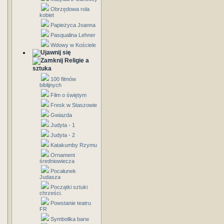
Obrzędowa rola
kobiet
Papieżyca Joanna
Pasqualina Lehner
Wdowy w Kościele
Religie a
sztuka
100 filmów
biblijnych
Film o świętym
Fresk w Staszowie
Gwiazda
Judyta - 1
Judyta - 2
Katakumby Rzymu
Ornament
średniowiecza
Pocałunek
Judasza
Początki sztuki
chrześci.
Powstanie teatru
FR
Symbolika barw