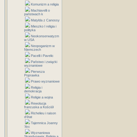
Komunizm a religia
Machiavelli o
państwach k
Matylda z Canossy
Mieszko I religia i
polityka
Neokonserwatyzm
w USA
Neopoganizm w
Niemczech
Pacelli i Pavelic
Państwo i związki
wyznaniowe
Pierwsza
Poprawka
Prawo wyznaniowe
Religia i
demokracja
Religie a wojna
Rewolucja
francuska a Kościół
Richelieu i raison
d'état
Tajemnica Joanny
'Arc
Wyznaniowa
Skandynawia: Religia a