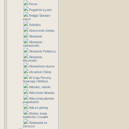
Perun
Pogański Łysiec
Religie Słowian -
zarys
Sobótka
Stworzenie świata
Słowianie
Słowianie -
ciekawostki
Słowianie Połabscy
Słowianie
Wschodni
Słowiańska dusza
Ukraiński Olimp
W kraju Peruna,
Swaroga i Welesa
Wieniec, wianki
Wierzenia Słowian
Wierzenia plemion
prapolskich
Wilcze plemię
Wodny świat
topielców i rusałek
Światowid ze
Zbrucza