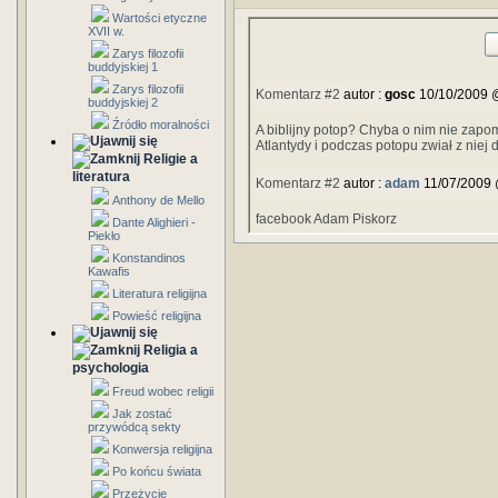
Wartości etyczne
XVII w.
Zarys filozofii
buddyjskiej 1
Zarys filozofii
Komentarz #2
autor :
gosc
10/10/2009 
buddyjskiej 2
Źródło moralności
A biblijny potop? Chyba o nim nie zapo
Atlantydy i podczas potopu zwiał z niej
Religie a
literatura
Komentarz #2
autor :
adam
11/07/2009 
Anthony de Mello
facebook Adam Piskorz
Dante Alighieri -
Piekło
Konstandinos
Kawafis
Literatura religijna
Powieść religijna
Religia a
psychologia
Freud wobec religii
Jak zostać
przywódcą sekty
Konwersja religijna
Po końcu świata
Przeżycie