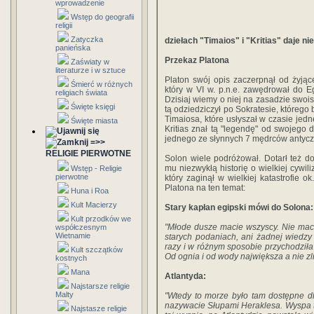
wprowadzenie
Wstęp do geografii
religii
Zatyczka
dziełach "Timaios" i "Kritias" daje ni
panieńska
Przekaz Platona
Zaświaty w
literaturze i w sztuce
Platon swój opis zaczerpnął od żyjąc
Śmierć w różnych
który w VI w. p.n.e. zawędrował do E
religiach świata
Dzisiaj wiemy o niej na zasadzie swois
Święte księgi
tą odziedziczył po Sokratesie, którego 
Timaiosa, które usłyszał w czasie je
Święte miasta
Kritias znał tą "legendę" od swojego 
jednego ze słynnych 7 mędrców antycz
=>>
RELIGIE PIERWOTNE
Solon wiele podróżował. Dotarł też do
mu niezwykłą historię o wielkiej cywil
Wstęp - Religie
pierwotne
który zaginął w wielkiej katastrofie 
Platona na ten temat:
Huna i Roa
Kult Macierzy
Stary kapłan egipski mówi do Solona:
Kult przodków we
"
Młode dusze macie wszyscy. Nie ma
współczesnym
Wietnamie
starych podaniach, ani żadnej wiedzy 
razy i w różnym sposobie przychodziła 
Kult szczątków
Od ognia i od wody największa a nie zl
kostnych
Mana
Atlantyda:
Najstarsze religie
Malty
"
Wtedy to morze było tam dostępne dl
nazywacie Słupami Heraklesa. Wyspa ta b
Najstasze religie