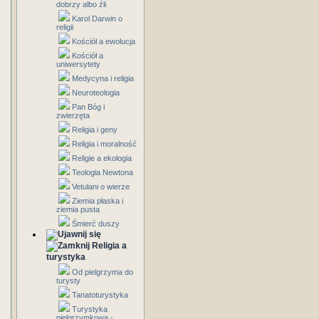
dobrzy albo źli
Karol Darwin o
religii
Kościół a ewolucja
Kościół a
uniwersytety
Medycyna i religia
Neuroteologia
Pan Bóg i
zwierzęta
Religia i geny
Religia i moralność
Religie a ekologia
Teologia Newtona
Vetulani o wierze
Ziemia płaska i
ziemia pusta
Śmierć duszy
Religia a
turystyka
Od pielgrzyma do
turysty
Tanatoturystyka
Turystyka
pielgrzymkowa -