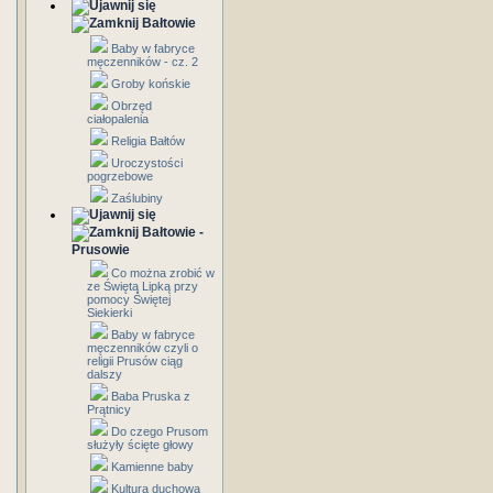
Bałtowie
Baby w fabryce
męczenników - cz. 2
Groby końskie
Obrzęd
ciałopalenia
Religia Bałtów
Uroczystości
pogrzebowe
Zaślubiny
Bałtowie -
Prusowie
Co można zrobić w
ze Świętą Lipką przy
pomocy Świętej
Siekierki
Baby w fabryce
męczenników czyli o
religii Prusów ciąg
dalszy
Baba Pruska z
Prątnicy
Do czego Prusom
służyły ścięte głowy
Kamienne baby
Kultura duchowa