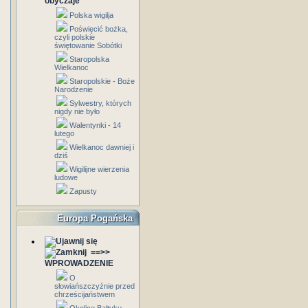
obyczaje
Polska wigilja
Poświęcić bożka,
czyli polskie
świętowanie Sobótki
Staropolska
Wielkanoc
Staropolskie - Boże
Narodzenie
Sylwestry, których
nigdy nie było
Walentynki - 14
lutego
Wielkanoc dawniej i
dziś
Wigilijne wierzenia
ludowe
Zapusty
Europa Pogańska
==>>
WPROWADZENIE
O
słowiańszczyźnie przed
chrześcijaństwem