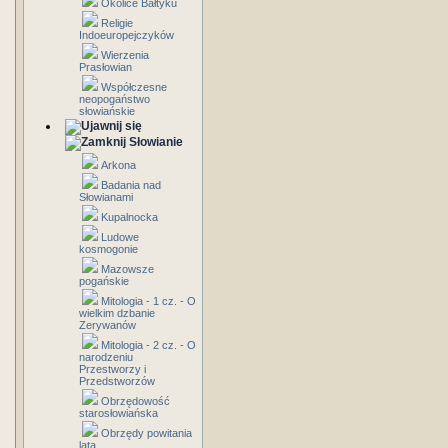
Okolice Bałtyku
Religie
Indoeuropejczyków
Wierzenia
Prasłowian
Współczesne
neopogaństwo
słowiańskie
Słowianie
Arkona
Badania nad
Słowianami
Kupalnocka
Ludowe
kosmogonie
Mazowsze
pogańskie
Mitologia - 1 cz. - O
wielkim dzbanie
Zerywanów
Mitologia - 2 cz. - O
narodzeniu
Przestworzy i
Przedstworzów
Obrzędowość
starosłowiańska
Obrzędy powitania
lata