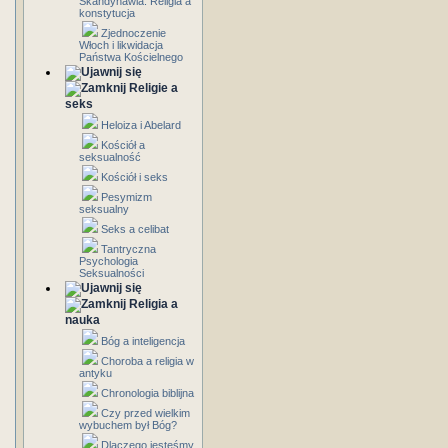
Skandynawia: Religia a
konstytucja
Zjednoczenie
Włoch i likwidacja
Państwa Kościelnego
Religie a
seks
Heloiza i Abelard
Kościół a
seksualność
Kościół i seks
Pesymizm
seksualny
Seks a celibat
Tantryczna
Psychologia
Seksualności
Religia a
nauka
Bóg a inteligencja
Choroba a religia w
antyku
Chronologia biblijna
Czy przed wielkim
wybuchem był Bóg?
Dlaczego jesteśmy