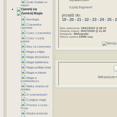
Wydawnictwo:
Znaki Zodiaku w
mitach
/czytaj fragment/
Magia
przejdź do:
19
-
20
-
21
-
22
-
23
-
24
-
25
-
2
Astrologia
Czarownice
Litewskie
Data utworzenia:
18/01/2023 @ 08:15
Ostatnie zmiany:
26/07/2026 @ 21:40
Czary i czarownice
Kategoria :
Bibliografia
Strona czytana
24480 razy
Czary i czarty
polskie
Kary za czarymary
Magia a religia
Magia afrykańska
Magia babilońska
Magia podbija świat
Magia w islamie
Nikt jeszcze 
Magia w
średniowieczu
Matka Joanna od
Aniołów
O czarownicach
O pojęciu magii
Procesy o czary -
Prusy
Sztuka wróżenia