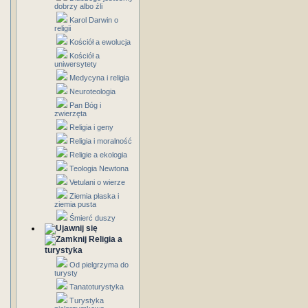
dobrzy albo źli
Karol Darwin o
religii
Kościół a ewolucja
Kościół a
uniwersytety
Medycyna i religia
Neuroteologia
Pan Bóg i
zwierzęta
Religia i geny
Religia i moralność
Religie a ekologia
Teologia Newtona
Vetulani o wierze
Ziemia płaska i
ziemia pusta
Śmierć duszy
Religia a
turystyka
Od pielgrzyma do
turysty
Tanatoturystyka
Turystyka