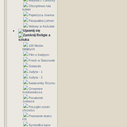
Matylda z Canossy
Obrzędowa rola
kobiet
Papieżyca Joanna
Pasqualina Lehner
Wdowy w Kościele
Religie a
sztuka
100 filmów
biblijnych
Film o świętym
Fresk w Staszowie
Gwiazda
Judyta - 1
Judyta - 2
Katakumby Rzymu
Ornament
średniowiecza
Pocałunek
Judasza
Początki sztuki
chrześci.
Powstanie teatru
FR
Symbolika barw