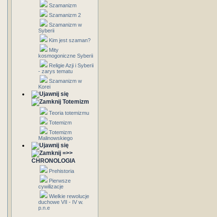
Szamanizm
Szamanizm 2
Szamanizm w
Syberii
Kim jest szaman?
Mity
kosmogoniczne Syberii
Religie Azji i Syberii
- zarys tematu
Szamanizm w
Korei
Totemizm
Teoria totemizmu
Totemizm
Totemizm
Malinowskiego
=>>
CHRONOLOGIA
Prehistoria
Pierwsze
cywilizacje
Wielkie rewolucje
duchowe VII - IV w.
p.n.e