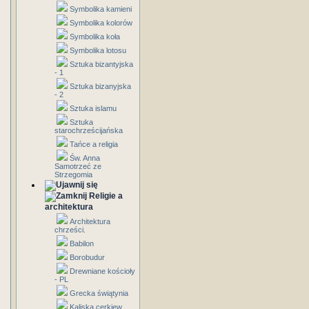
Symbolika kamieni
Symbolika kolorów
Symbolika koła
Symbolika lotosu
Sztuka bizantyjska
- 1
Sztuka bizanyjska
- 2
Sztuka islamu
Sztuka
starochrześcijańska
Tańce a religia
Św. Anna
Samotrzeć ze
Strzegomia
Religie a
architektura
Architektura
chrześci.
Babilon
Borobudur
Drewniane kościoły
- PL
Grecka świątynia
Kaliska cerkiew