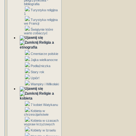
pielgrzymkowa -
bibliografia
Turystyka religijna
1
Turystyka religijna
we Francji
Świątynie które
warto zobaczyć
Religia a
etnografia
Cmentarze polskie
Jajka wielkanocne
Podłaźniczka
Stary rok
Upiór!
Wampiry i Wilkołaki
Religie a
kobieta
7 kobiet Watykanu
Kobieta w
chrzescijaństwie
Kobieta w czasach
wypraw krzyżowych
Kobiety w Izraelu