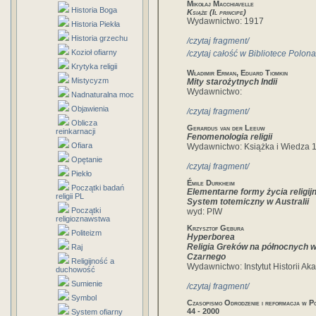
Mikołaj Macchiavelle
Historia Boga
Książe (Il principe)
Wydawnictwo: 1917
Historia Piekła
Historia grzechu
/czytaj fragment/
Kozioł ofiarny
/czytaj całość w Bibliotece Polona
Krytyka religii
Władimir Erman, Eduard Tiomkin
Mistycyzm
Mity starożytnych Indii
Wydawnictwo:
Nadnaturalna moc
Objawienia
/czytaj fragment/
Oblicza
Gerardus van der Leeuw
reinkarnacji
Fenomenologia religii
Ofiara
Wydawnictwo: Książka i Wiedza 
Opętanie
/czytaj fragment/
Piekło
Émile Durkheim
Początki badań
Elementarne formy życia religij
religii PL
System totemiczny w Australii
Początki
wyd: PIW
religioznawstwa
Krzysztof Gębura
Politeizm
Hyperborea
Religia Greków na północnych 
Raj
Czarnego
Religijność a
Wydawnictwo: Instytut Historii Ak
duchowość
Sumienie
/czytaj fragment/
Symbol
Czasopismo Odrodzenie i reformacja w P
44 - 2000
System ofiarny