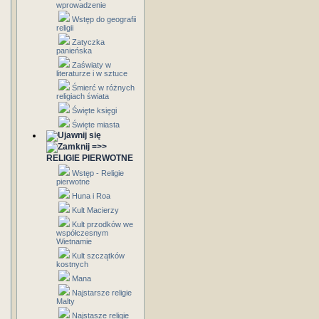
wprowadzenie
Wstęp do geografii
religii
Zatyczka
panieńska
Zaświaty w
literaturze i w sztuce
Śmierć w różnych
religiach świata
Święte księgi
Święte miasta
=>>
RELIGIE PIERWOTNE
Wstęp - Religie
pierwotne
Huna i Roa
Kult Macierzy
Kult przodków we
współczesnym
Wietnamie
Kult szczątków
kostnych
Mana
Najstarsze religie
Malty
Najstasze religie