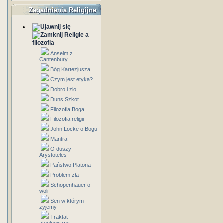
Zagadnienia Religijne
Religie a
filozofia
Anselm z
Cantenbury
Bóg Kartezjusza
Czym jest etyka?
Dobro i zlo
Duns Szkot
Filozofia Boga
Filozofia religii
John Locke o Bogu
Mantra
O duszy -
Arystoteles
Państwo Platona
Problem zła
Schopenhauer o
woli
Sen w którym
żyjemy
Traktat
ateologiczny