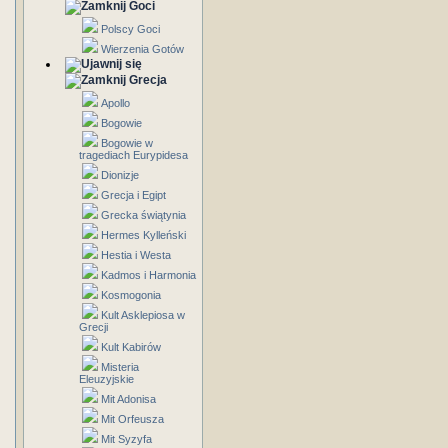
Goci
Polscy Goci
Wierzenia Gotów
Grecja
Apollo
Bogowie
Bogowie w
tragediach Eurypidesa
Dionizje
Grecja i Egipt
Grecka świątynia
Hermes Kylleński
Hestia i Westa
Kadmos i Harmonia
Kosmogonia
Kult Asklepiosa w
Grecji
Kult Kabirów
Misteria
Eleuzyjskie
Mit Adonisa
Mit Orfeusza
Mit Syzyfa