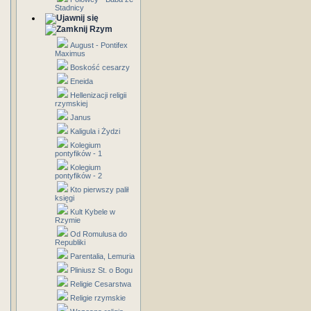
Stadnicy
Rzym
August - Pontifex
Maximus
Boskość cesarzy
Eneida
Hellenizacji religii
rzymskiej
Janus
Kaligula i Żydzi
Kolegium
pontyfików - 1
Kolegium
pontyfików - 2
Kto pierwszy palił
księgi
Kult Kybele w
Rzymie
Od Romulusa do
Republiki
Parentalia, Lemuria
Pliniusz St. o Bogu
Religie Cesarstwa
Religie rzymskie