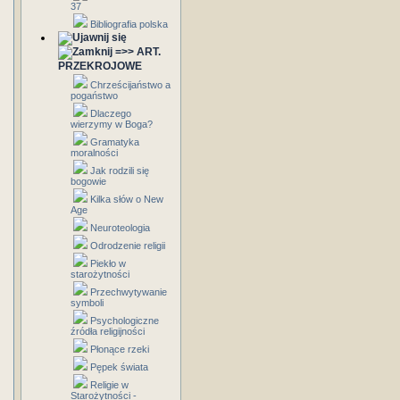
37
Bibliografia polska
=>> ART.
PRZEKROJOWE
Chrześcijaństwo a
pogaństwo
Dlaczego
wierzymy w Boga?
Gramatyka
moralności
Jak rodzili się
bogowie
Kilka słów o New
Age
Neuroteologia
Odrodzenie religii
Piekło w
starożytności
Przechwytywanie
symboli
Psychologiczne
źródła religijności
Płonące rzeki
Pępek świata
Religie w
Starożytności -