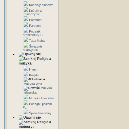
Kościoły słupowe
Kościół w
Kosieczynie
Paestum
Panteon
Początki
architektury PL
Tadż Mahal
Świątynie
buddyjskie
Religie a
muzyka
Hymn
Kolęda
Muzyka Wed
Muzyka
hebrajska
Muzyka kościelna
Początki polifonii
PL
Śpiew kościelny
Religie a
meteoryt