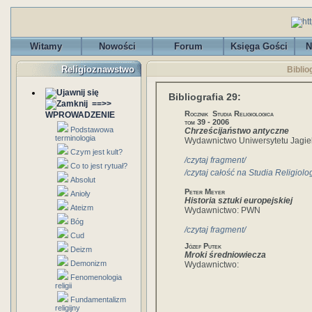
Witamy
Nowości
Forum
Księga Gości
N
Religioznawstwo
Biblio
Bibliografia 29:
==>>
Rocznik Studia Religiologica
WPROWADZENIE
tom 39 - 2006
Podstawowa
Chrześcijaństwo antyczne
terminologia
Wydawnictwo Uniwersytetu Jagie
Czym jest kult?
/czytaj fragment/
Co to jest rytuał?
/czytaj całość na Studia Religiolo
Absolut
Peter Meyer
Anioły
Historia sztuki europejskiej
Ateizm
Wydawnictwo: PWN
Bóg
/czytaj fragment/
Cud
Józef Putek
Deizm
Mroki średniowiecza
Demonizm
Wydawnictwo:
Fenomenologia
religii
Fundamentalizm
religijny