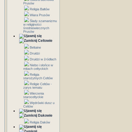
Prusów
Religia Bałtów
Wiara Prusów
Ślady szamanizmu
w religijności
średniowiecznych
Prusów
Celtowie
Beltaine
Druidzi
Druidzi w źródłach
Niebo i słońce w
mitach celtyckich
Religia
starożytnych Celtów
Religie Celtów -
zarys tematu
Wierzenia
staroceltyckie
Wędrówki dusz u
Celtów
Dakowie
Religia Daków