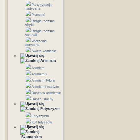
Partycypacja
mistyczna
Pramatki
Religie rodzime
Afryki
Religie rodzime
Australii
Wierzenia
pierwotne
Święte kamienie
Animizm
Animizm
Animizm 2
Animizm Tylora
Animizm i manizm
Dusza w animizmie
Dusze i duchy
Fetyszyzm
Fetyszyzm
Kult fetyszów
Szamanizm