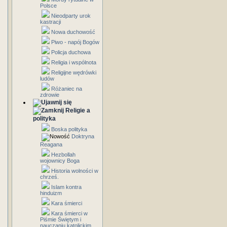
Polsce
Nieodparty urok
kastracji
Nowa duchowość
Piwo - napój Bogów
Policja duchowa
Religia i wspólnota
Religijne wędrówki
ludów
Różaniec na
zdrowie
Religie a
polityka
Boska polityka
Doktryna
Reagana
Hezbollah
wojownicy Boga
Historia wolności w
chrześ.
Islam kontra
hinduizm
Kara śmierci
Kara śmierci w
Piśmie Świętym i
nauczaniu katolickim