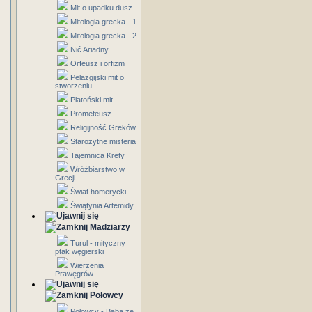
Mit o upadku dusz
Mitologia grecka - 1
Mitologia grecka - 2
Nić Ariadny
Orfeusz i orfizm
Pelazgijski mit o
stworzeniu
Platoński mit
Prometeusz
Religijność Greków
Starożytne misteria
Tajemnica Krety
Wróżbiarstwo w
Grecji
Świat homerycki
Świątynia Artemidy
Madziarzy
Turul - mityczny
ptak węgierski
Wierzenia
Prawęgrów
Połowcy
Połowcy - Baba ze