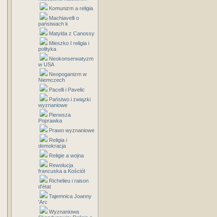
Komunizm a religia
Machiavelli o
państwach k
Matylda z Canossy
Mieszko I religia i
polityka
Neokonserwatyzm
w USA
Neopoganizm w
Niemczech
Pacelli i Pavelic
Państwo i związki
wyznaniowe
Pierwsza
Poprawka
Prawo wyznaniowe
Religia i
demokracja
Religie a wojna
Rewolucja
francuska a Kościół
Richelieu i raison
d'état
Tajemnica Joanny
'Arc
Wyznaniowa