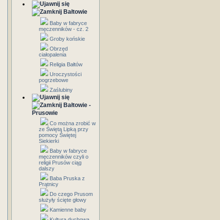
Bałtowie
Baby w fabryce
męczenników - cz. 2
Groby końskie
Obrzęd
ciałopalenia
Religia Bałtów
Uroczystości
pogrzebowe
Zaślubiny
Bałtowie -
Prusowie
Co można zrobić w
ze Świętą Lipką przy
pomocy Świętej
Siekierki
Baby w fabryce
męczenników czyli o
religii Prusów ciąg
dalszy
Baba Pruska z
Prątnicy
Do czego Prusom
służyły ścięte głowy
Kamienne baby
Kultura duchowa