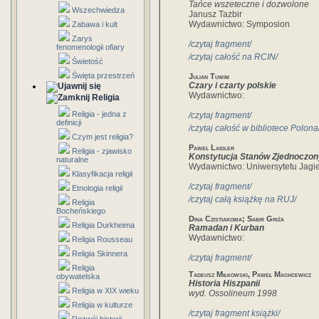
Tańce wszeteczne i dozwolone
Wszechwiedza
Janusz Tazbir
Wydawnictwo: Symposion
Zabawa i kult
Zarys
/czytaj fragment/
fenomenologii ofiary
/czytaj całość na RCIN/
Świetość
Święta przestrzeń
Julian Tuwim
Czary i czarty polskie
Wydawnictwo:
Religia
Religia - jedna z
/czytaj fragment/
definicji
/czytaj całość w bibliotece Polona
Czym jest religia?
Paweł Laidler
Religia - zjawisko
Konstytucja Stanów Zjednoczo
naturalne
Wydawnictwo: Uniwersytetu Jagi
Klasyfikacja religii
/czytaj fragment/
Etnologia religii
/czytaj całą książkę na RUJ/
Religia
Bocheńskiego
Dina Czistiakowa; Sabir Griża
Religia Durkheima
Ramadan i Kurban
Wydawnictwo:
Religia Rousseau
Religia Skinnera
/czytaj fragment/
Religia
Tadeusz Miłkowski, Paweł Machcewicz
obywatelska
Historia Hiszpanii
Religia w XIX wieku
wyd. Ossolineum 1998
Religia w kulturze
/czytaj fragment książki/