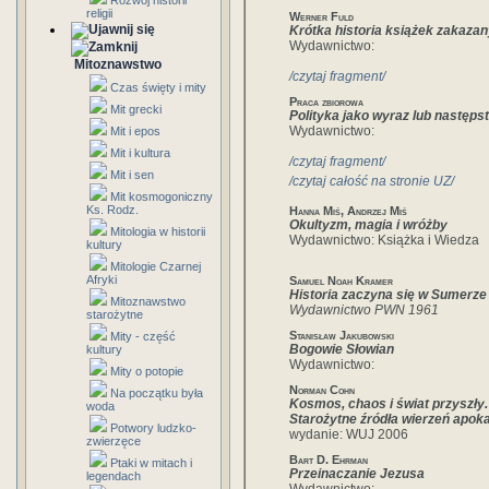
Rozwój historii
religii
Werner Fuld
Krótka historia książek zakaza
Wydawnictwo:
Mitoznawstwo
/czytaj fragment/
Czas święty i mity
Praca zbiorowa
Mit grecki
Polityka jako wyraz lub następst
Wydawnictwo:
Mit i epos
Mit i kultura
/czytaj fragment/
Mit i sen
/czytaj całość na stronie UZ/
Mit kosmogoniczny
Ks. Rodz.
Hanna Miś, Andrzej Miś
Okultyzm, magia i wróżby
Mitologia w historii
Wydawnictwo: Książka i Wiedza
kultury
Mitologie Czarnej
Afryki
Samuel Noah Kramer
Historia zaczyna się w Sumerze
Mitoznawstwo
Wydawnictwo PWN 1961
starożytne
Stanisław Jakubowski
Mity - część
Bogowie Słowian
kultury
Wydawnictwo:
Mity o potopie
Norman Cohn
Na początku była
Kosmos, chaos i świat przyszły.
woda
Starożytne źródła wierzeń apok
Potwory ludzko-
wydanie: WUJ 2006
zwierzęce
Bart D. Ehrman
Ptaki w mitach i
Przeinaczanie Jezusa
legendach