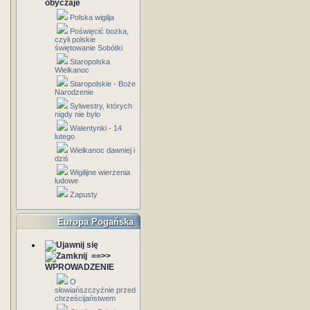
obyczaje
Polska wigilja
Poświęcić bożka,
czyli polskie
świętowanie Sobótki
Staropolska
Wielkanoc
Staropolskie - Boże
Narodzenie
Sylwestry, których
nigdy nie było
Walentynki - 14
lutego
Wielkanoc dawniej i
dziś
Wigilijne wierzenia
ludowe
Zapusty
Europa Pogańska
==>>
WPROWADZENIE
O
słowiańszczyźnie przed
chrześcijaństwem