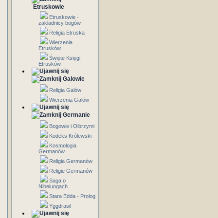
Etruskowie
Etruskowie -
zakładnicy bogów
Religia Etruska
Wierzenia
Etrusków
Święte Księgi
Etrusków
Galowie
Religia Galów
Wierzenia Galów
Germanie
Bogowie i Olbrzymi
Kodeks Królewski
Kosmologia
Germanów
Religia Germanów
Religie Germanów
Saga o
Nibelungach
Stara Edda - Prolog
Yggdrasil