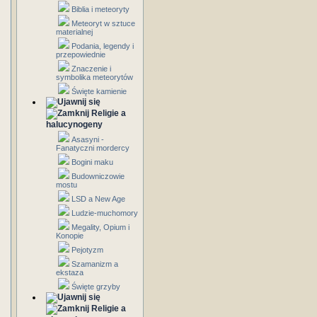
Biblia i meteoryty
Meteoryt w sztuce
materialnej
Podania, legendy i
przepowiednie
Znaczenie i
symbolika meteorytów
Święte kamienie
Religie a
halucynogeny
Asasyni -
Fanatyczni mordercy
Bogini maku
Budowniczowie
mostu
LSD a New Age
Ludzie-muchomory
Megality, Opium i
Konopie
Pejotyzm
Szamanizm a
ekstaza
Święte grzyby
Religie a