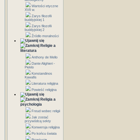
Wartości etyczne
XVII w.
Zarys filozofii
buddyjskiej 1
Zarys filozofii
buddyjskiej 2
Źródło moralności
Religie a
literatura
Anthony de Mello
Dante Alighieri -
Piekło
Konstandinos
Kawafis
Literatura religijna
Powieść religijna
Religia a
psychologia
Freud wobec religii
Jak zostać
przywódcą sekty
Konwersja religijna
Po końcu świata
Przeżycie