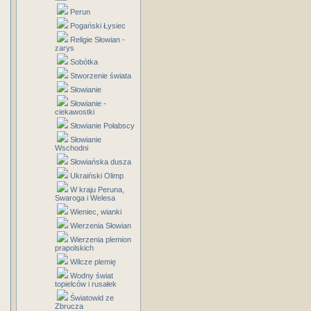
Perun
Pogański Łysiec
Religie Słowian -
zarys
Sobótka
Stworzenie świata
Słowianie
Słowianie -
ciekawostki
Słowianie Połabscy
Słowianie
Wschodni
Słowiańska dusza
Ukraiński Olimp
W kraju Peruna,
Swaroga i Welesa
Wieniec, wianki
Wierzenia Słowian
Wierzenia plemion
prapolskich
Wilcze plemię
Wodny świat
topielców i rusałek
Światowid ze
Zbrucza