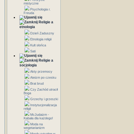
mistyczne
Psychologia r.
Freuda
Religie a
etnologia
Dzień Zaduszny
Etnologia religii
Kult słońca
Sati
Religie a
socjologia
Akty przemocy
Ateizm po czesku
Brat brud
Czy Zachód utracił
Boga
Grzechy i grzeszki
Instytucjonalizacja
religii
McJudaizm -
Kabała dla każdego!
Moda na
wegetarianizm
Mordy rytualne w