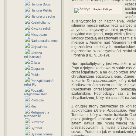
Tertuliana Proklos pełni swoje dzieło 
Przeds
Historia Boga
Eschin
Papież Zefiryn
Historia Piekła
monta
Historia grzechu
wspóln
autentyczności ich natchnienia. Pośw
Kozioł ofiarny
istnienia męczenników, lecz wartość 
Krytyka religii
antymontanistyczny anonim, przytacza
przykład marcjonici, mają wielką liczb
Mistycyzm
katolicy zostają aresztowani razem z m
Nadnaturalna moc
miejsce w Apamei nad Meandrem (HE, 
męczeństwa niektórych montanistów: 
Objawienia
męczennika, w rzeczywistości został s
Oblicza
Frontina (HE, V, 18-19).
reinkarnacji
Ofiara
Nurt apokaliptyczny jest wszakże o w
Prąd azjatycki zachował w sobie coś z 
Opętanie
chrześcijaństwo, a na długo przed swy
Piekło
chrystianizmu egzaltowanego. Dzieje
traktacie
Do męczenników
, który dz
Początki badań
religii PL
Klodiuszem Albinusem da się z pewn
uwięzionym chrześcijanom, pokazu
Początki
szatańskim. Pochodzący zaś z 
religioznawstwa
chrystianizmu, który nie chce iść na ż
Politeizm
Z drugiej strony zauważmy, że koniec 
Raj
apokryficzne
Dzieje Apostolskie
, Pie
Religijność a
Tertuliana, który w swoim traktacie
O c
duchowość
przez jakiegoś kapłana z Azji. Praca
Sumienie
zatem datują się mniej więcej na
prześladowcami, a myślą przewodnią
Symbol
cezara. Podobnie jak w montanizmie, 
System ofiarny