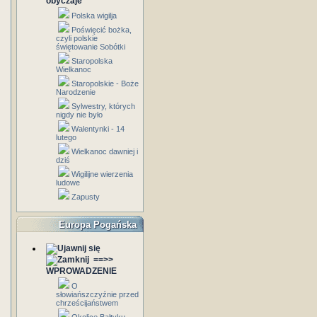
obyczaje
Polska wigilja
Poświęcić bożka,
czyli polskie
świętowanie Sobótki
Staropolska
Wielkanoc
Staropolskie - Boże
Narodzenie
Sylwestry, których
nigdy nie było
Walentynki - 14
lutego
Wielkanoc dawniej i
dziś
Wigilijne wierzenia
ludowe
Zapusty
Europa Pogańska
==>>
WPROWADZENIE
O
słowiańszczyźnie przed
chrześcijaństwem