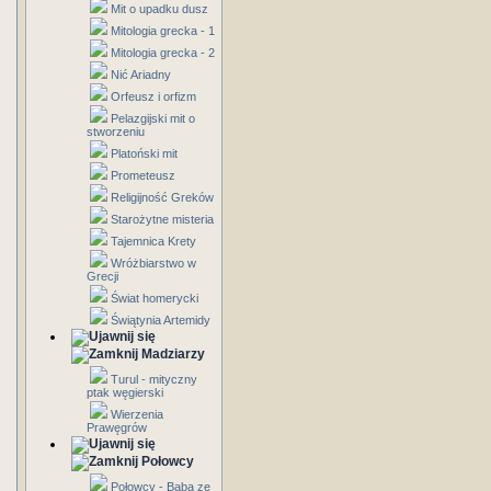
Mit o upadku dusz
Mitologia grecka - 1
Mitologia grecka - 2
Nić Ariadny
Orfeusz i orfizm
Pelazgijski mit o
stworzeniu
Platoński mit
Prometeusz
Religijność Greków
Starożytne misteria
Tajemnica Krety
Wróżbiarstwo w
Grecji
Świat homerycki
Świątynia Artemidy
Madziarzy
Turul - mityczny
ptak węgierski
Wierzenia
Prawęgrów
Połowcy
Połowcy - Baba ze