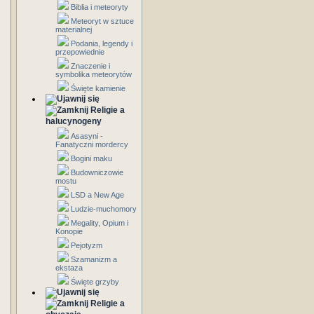
Biblia i meteoryty
Meteoryt w sztuce
materialnej
Podania, legendy i
przepowiednie
Znaczenie i
symbolika meteorytów
Święte kamienie
Religie a
halucynogeny
Asasyni -
Fanatyczni mordercy
Bogini maku
Budowniczowie
mostu
LSD a New Age
Ludzie-muchomory
Megality, Opium i
Konopie
Pejotyzm
Szamanizm a
ekstaza
Święte grzyby
Religie a