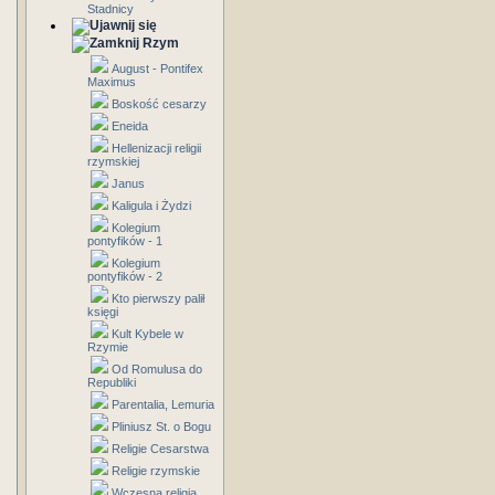
Stadnicy
Rzym
August - Pontifex
Maximus
Boskość cesarzy
Eneida
Hellenizacji religii
rzymskiej
Janus
Kaligula i Żydzi
Kolegium
pontyfików - 1
Kolegium
pontyfików - 2
Kto pierwszy palił
księgi
Kult Kybele w
Rzymie
Od Romulusa do
Republiki
Parentalia, Lemuria
Pliniusz St. o Bogu
Religie Cesarstwa
Religie rzymskie
Wczesna religia