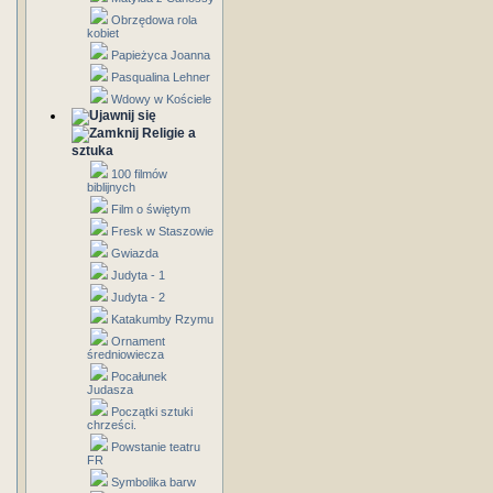
Obrzędowa rola
kobiet
Papieżyca Joanna
Pasqualina Lehner
Wdowy w Kościele
Religie a
sztuka
100 filmów
biblijnych
Film o świętym
Fresk w Staszowie
Gwiazda
Judyta - 1
Judyta - 2
Katakumby Rzymu
Ornament
średniowiecza
Pocałunek
Judasza
Początki sztuki
chrześci.
Powstanie teatru
FR
Symbolika barw