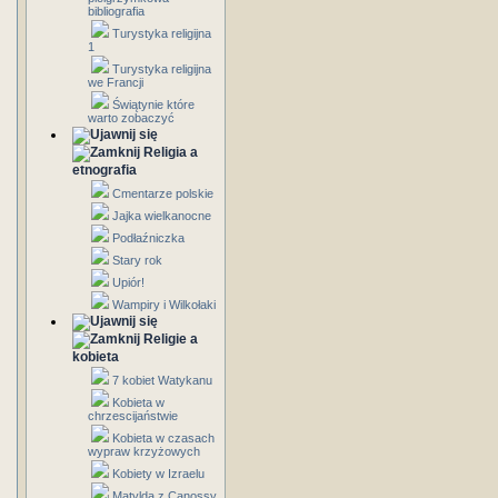
bibliografia
Turystyka religijna
1
Turystyka religijna
we Francji
Świątynie które
warto zobaczyć
Religia a
etnografia
Cmentarze polskie
Jajka wielkanocne
Podłaźniczka
Stary rok
Upiór!
Wampiry i Wilkołaki
Religie a
kobieta
7 kobiet Watykanu
Kobieta w
chrzescijaństwie
Kobieta w czasach
wypraw krzyżowych
Kobiety w Izraelu
Matylda z Canossy