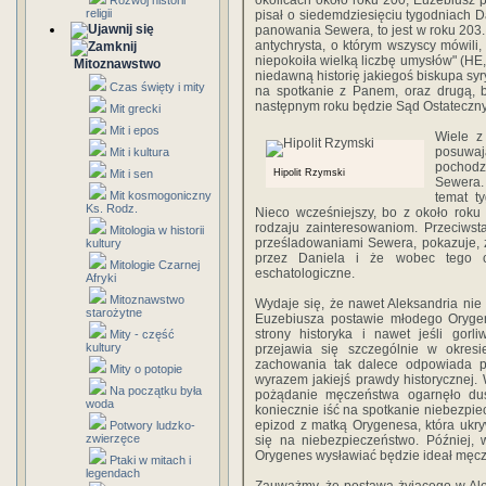
okolicach około roku 200, Euzebiusz
Rozwój historii
religii
pisał o siedemdziesięciu tygodniach D
panowania Sewera, to jest w roku 203. 
antychrysta, o którym wszyscy mówili,
niepokoiła wielką liczbę umysłów" (HE,
Mitoznawstwo
niedawną historię jakiegoś biskupa sy
Czas święty i mity
na spotkanie z Panem, oraz drugą, bi
następnym roku będzie Sąd Ostateczny
Mit grecki
Mit i epos
Wiele z 
posuwa
Mit i kultura
pochodzi
Mit i sen
Hipolit Rzymski
Sewera.
Mit kosmogoniczny
temat t
Ks. Rodz.
Nieco wcześniejszy, bo z około roku
rodzaju zainteresowaniom. Przeciwstaw
Mitologia w historii
prześladowaniami Sewera, pokazuje, 
kultury
przez Daniela i że wobec tego c
Mitologie Czarnej
eschatologiczne.
Afryki
Mitoznawstwo
Wydaje się, że nawet Aleksandria nie 
starożytne
Euzebiusza postawie młodego Oryg
strony historyka i nawet jeśli gor
Mity - część
kultury
przejawia się szczególnie w okresi
zachowania tak dalece odpowiada 
Mity o potopie
wyrazem jakiejś prawdy historycznej. 
Na początku była
pożądanie męczeństwa ogarnęło du
woda
koniecznie iść na spotkanie niebezpiecz
epizod z matką Orygenesa, która ukr
Potwory ludzko-
zwierzęce
się na niebezpieczeństwo. Później,
Orygenes wysławiać będzie ideał męcz
Ptaki w mitach i
legendach