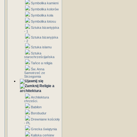
Symbolika kamieni
Symbolika kolorów
Symbolika koła
Symbolika lotosu
Sztuka bizantyjska
- 1
Sztuka bizanyjska
- 2
Sztuka islamu
Sztuka
starochrześcijańska
Tańce a religia
Św. Anna
Samotrzeć ze
Strzegomia
Religie a
architektura
Architektura
chrześci.
Babilon
Borobudur
Drewniane kościoły
- PL
Grecka świątynia
Kaliska cerkiew