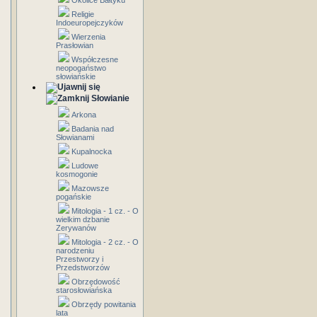
Okolice Bałtyku
Religie
Indoeuropejczyków
Wierzenia
Prasłowian
Współczesne
neopogaństwo
słowiańskie
Słowianie
Arkona
Badania nad
Słowianami
Kupalnocka
Ludowe
kosmogonie
Mazowsze
pogańskie
Mitologia - 1 cz. - O
wielkim dzbanie
Zerywanów
Mitologia - 2 cz. - O
narodzeniu
Przestworzy i
Przedstworzów
Obrzędowość
starosłowiańska
Obrzędy powitania
lata