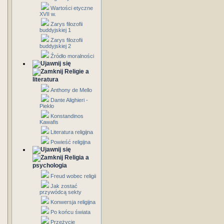
Wartości etyczne
XVII w.
Zarys filozofii
buddyjskiej 1
Zarys filozofii
buddyjskiej 2
Źródło moralności
Religie a
literatura
Anthony de Mello
Dante Alighieri -
Piekło
Konstandinos
Kawafis
Literatura religijna
Powieść religijna
Religia a
psychologia
Freud wobec religii
Jak zostać
przywódcą sekty
Konwersja religijna
Po końcu świata
Przeżycie