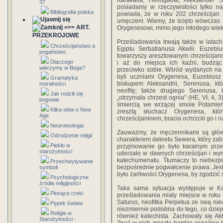
Karakalla, Heliogabal, Aleksander 
37
posiadamy w rzeczywistości tylko na
Bibliografia polska
powiada, że w roku 202 chrześcijan z
umęczeni. Wiemy, że ścięto wówczas 
=>> ART.
Orygenesowi, mimo jego młodego wieku,
PRZEKROJOWE
Prześladowania trwają także w latach
Chrześcijaństwo a
Egiptu Serbatianusa Akwili. Euzebi
pogaństwo
towarzyszy aresztowanym chrześcijan
Dlaczego
i aż do miejsca ich kaźni, budzą
wierzymy w Boga?
przeciwko sobie. Wśród wydanych na 
byli uczniami Orygenesa, Euzebiusz 
Gramatyka
biskupem Aleksandrii, Serenusa, k
moralności
neofitę; także drugiego Serenusa, 
Jak rodzili się
„otrzymała chrzest ognia" (HE, VI, 4,
bogowie
śmiercią we wrzącej smole Potamieny
Kilka słów o New
zresztą słuchacz Orygenesa, któr
Age
chrześcijaninem, bracia ochrzcili go i na
Neuroteologia
Zauważmy, że męczennikami są główn
Odrodzenie religii
charakterem dekretu Sewera, który zabr
Piekło w
przyjmowanie go było karalnym prze
starożytności
uderzało w dawnych chrześcijan i wy
katechumenatu. Tłumaczy to niebezpiec
Przechwytywanie
bezpośrednie pogwałcenie prawa. Jest 
symboli
było żarliwości Orygenesa, by zgodzić s
Psychologiczne
źródła religijności
Taka sama sytuacja występuje w Kar
Płonące rzeki
prześladowania miały miejsce w roku 20
Saturus, neofitka Perpetua ze swą nie
Pępek świata
niezmiernie podobna do tego, co dzieje
Religie w
również katechista. Zachowały się Akt
Starożytności -