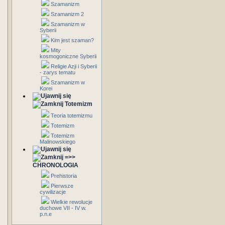
Szamanizm
Szamanizm 2
Szamanizm w
Syberii
Kim jest szaman?
Mity
kosmogoniczne Syberii
Religie Azji i Syberii
- zarys tematu
Szamanizm w
Korei
Totemizm
Teoria totemizmu
Totemizm
Totemizm
Malinowskiego
=>>
CHRONOLOGIA
Prehistoria
Pierwsze
cywilizacje
Wielkie rewolucje
duchowe VII - IV w.
p.n.e