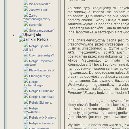
dziewictwa.
Wszechwiedza
Zbliżone rysy znajdujemy w innyc
Zabawa i kult
małżonków, a kończą się opisem m
Zarys
epizodem „Quo vadis?" na Via Appia.
fenomenologii ofiary
pomocy chleba i wody. Dzieje te mus
Andrzeja
wykazują podobne tendencje:
Świetość
i separacji małżonków. Cała ta literat
Święta przestrzeń
inne środowiska, a szczególnie prawd
Religia
Inną charakterystyczną cechą jest r
przechowywane przez chrześcijan i 
Religia - jedna z
Justyna
, umęczonego w Rzymie w ro
definicji
Akta męczenników scyllitańskich
, 
Czym jest religia?
posiadanym przez nas dokumentem d
Afryce. Męczeństwo to miało mi
Religia - zjawisko
Kommodusa, 17 lipca 180 roku. Inne 
naturalne
na podstawie wspomnień świadkó
Klasyfikacja religii
męczeństwo. Do tego rodzaju należy
M
Etnologia religii
przez nas opowieść pochodzi z czasó
montanizmem. Zachowane u Euzebiu
Religia
Wychwalając męczenników występ
Bocheńskiego
enkratyzmowi, należą zatem do tego
Religia Durkheima
Perpetuy i Felicyty
będzie manifestem Te
Religia Rousseau
Literatura ta nie mogła nie wywierać w
Religia Skinnera
kiedy chrześcijanie tłumnie stawili si
Religia
ale zostali przezeń odprawieni. Miało 
obywatelska
tę mistykę objawów przesadnej gorliwoś
ganił chrześcijan chcących prowokowa
Religia w XIX wieku
Religia w kulturze
Wysławianie męczeństwa wiąże się z wia