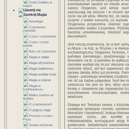
Zauważmy, że postawa żyjącego w Ale
Znaki Zodiaku w
prześladowań opuścił on miasto wraz
mitach
należy Orygenes, jest silniej na
zaznaczają się jeszcze i w innych s
Magia
życie nie pił wina. Wiemy też, że swoj
uczynić z siebie eunucha, co wyrast
Astrologia
Orygenesa przypomina również rygor
Czarownice
stanowisko wobec Cesarstwa. Później z
Litewskie
bardziej umiarkowanej, młodość jeg
dwusetnych.
Czary i czarownice
Czary i czarty
Jest rzeczą znamienną, że w tym sam
polskie
w Afryce i w Azji, w Rzymie i w Aleksa
Kary za czarymary
eschatologiczny. Orygenes, Tertulian,
państwa ziemskiego, spodziewając s
Magia a religia
dowodem na to, iż państwo to wykluc
Magia afrykańska
ziemskie wydaje się im już skazane n
rodzenie dzieci, ani też zapewniać o
Magia babilońska
sprawy świata, który już przemija. Państ
Magia podbija świat
objawi - potrzebuje anielskiej czystośc
Magia w islamie
nie iść na żadne ustępstwa. Nurt ten 
zwłaszcza nie jest on tym, który wy
Magia w
troskę o zbawienie jak największej li
średniowieczu
poszukiwanie chrześcijaństwa real
Matka Joanna od
władzami.
Aniołów
O czarownicach
Dlatego też Tertulian zerwie z Kościoł
zaatakuje episkopat rzymski, zarówno 
O pojęciu magii
liberalizm i światowość; biskup Aleksa
Procesy o czary -
wydawać różne, ale konflikt p
Prusy
intelektualistów, kochających wizję 
pasterzami, świadomymi uwarunkowa
Sztuka wróżenia