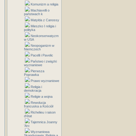
Komunizm a religia
Machiavelli o
państwach k
Matylda z Canossy
Mieszko I religia i
polityka
Neokonserwatyzm
w USA
Neopoganizm w
Niemczech
Pacelli i Pavelic
Państwo i związki
wyznaniowe
Pierwsza
Poprawka
Prawo wyznaniowe
Religia i
demokracja
Religie a wojna
Rewolucja
francuska a Kościół
Richelieu i raison
d'état
Tajemnica Joanny
'Arc
Wyznaniowa
Skandynawia: Religia a