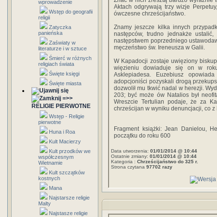
Znać w nich zresztą bardzo wyraźnie 
wprowadzenie
Aktach odgrywają trzy wizje Perpetu
Wstęp do geografii
ówczesne chrześcijaństwo.
religii
Znamy jeszcze kilka innych przypa
Zatyczka
panieńska
następców, trudno jednakże ustalić
następstwem poprzedniego ustawodaws
Zaświaty w
męczeństwo św. Ireneusza w Galii.
literaturze i w sztuce
Śmierć w różnych
W Kapadocji zostaje uwięziony biskup
religiach świata
więzieniu dowiaduje się on w rok
Święte księgi
Asklepiadesa. Euzebiusz opowiada 
adopcjoniści pozyskali drogą przekup
Święte miasta
dozwolił mu tkwić nadal w herezji. Wyd
203; być może ów Natalios był neofi
=>>
Wreszcie Tertulian podaje, że za Kar
RELIGIE PIERWOTNE
chrześcijan w wyniku denuncjacji, co 
Wstęp - Religie
pierwotne
Fragment książki: Jean Danielou, H
Huna i Roa
początku do roku 600
Kult Macierzy
Kult przodków we
Data utworzenia:
01/01/2014 @ 10:44
Ostatnie zmiany:
01/01/2014 @ 10:44
współczesnym
Kategoria :
Chrześcijaństwo do 325 r.
Wietnamie
Strona czytana
97702 razy
Kult szczątków
kostnych
Mana
Najstarsze religie
Malty
Najstasze religie