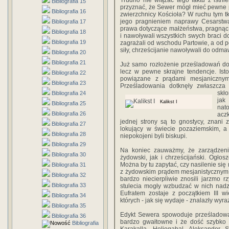
Trudno nie wiązać tego faktu z istn
Bibliografia 15
przyznać, że Sewer mógł mieć pewne p
Bibliografia 16
zwierzchnicy Kościoła? W ruchu tym tk
jego pragnieniem naprawy Cesarst
Bibliografia 17
prawa dotyczące małżeństwa, pragnąc 
Bibliografia 18
i nawoływali wszystkich swych braci d
Bibliografia 19
zagrażali od wschodu Partowie, a od pó
siły, chrześcijanie nawoływali do odma
Bibliografia 20
Bibliografia 21
Już samo rozłożenie prześladowań dow
lecz w pewne skrajne tendencje. Isto
Bibliografia 22
powiązane z prądami mesjanicznymi
Bibliografia 23
Prześladowania dotknęły zwłaszcza 
skł
Bibliografia 24
jak
Kalikst I
Bibliografia 25
nat
Bibliografia 26
acz
jednej strony są to gnostycy, znani 
Bibliografia 27
lokujący w świecie pozaziemskim, a
Bibliografia 28
niepokojeni byli biskupi.
Bibliografia 29
Na koniec zauważmy, że zarządzen
Bibliografia 30
żydowski, jak i chrześcijański. Ogłos
Można by tu zapytać, czy nasilenie się
Bibliografia 31
z żydowskim prądem mesjanistycznym,
Bibliografia 32
bardzo niecierpliwie znosili jarzmo
Bibliografia 33
stulecia mogły wzbudzać w nich nad
Eufratem zostaje z początkiem III 
Bibliografia 34
których - jak się wydaje - znalazły wy
Bibliografia 35
Edykt Sewera spowoduje prześladowan
Bibliografia 36
bardzo gwałtowne i że dość szybko s
Bibliografia