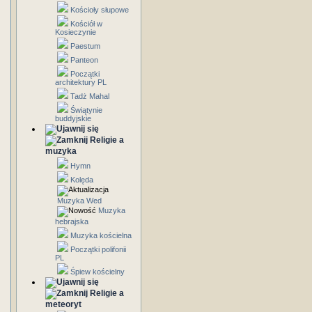
Kościoły słupowe
Kościół w
Kosieczynie
Paestum
Panteon
Początki
architektury PL
Tadż Mahal
Świątynie
buddyjskie
Religie a
muzyka
Hymn
Kolęda
Muzyka Wed
Muzyka
hebrajska
Muzyka kościelna
Początki polifonii
PL
Śpiew kościelny
Religie a
meteoryt