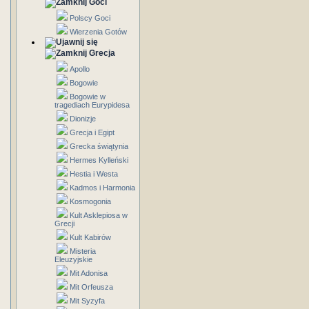
Goci
Polscy Goci
Wierzenia Gotów
Grecja
Apollo
Bogowie
Bogowie w
tragediach Eurypidesa
Dionizje
Grecja i Egipt
Grecka świątynia
Hermes Kylleński
Hestia i Westa
Kadmos i Harmonia
Kosmogonia
Kult Asklepiosa w
Grecji
Kult Kabirów
Misteria
Eleuzyjskie
Mit Adonisa
Mit Orfeusza
Mit Syzyfa