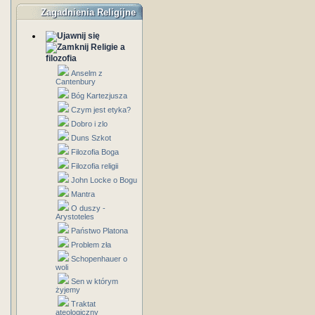
Zagadnienia Religijne
Religie a
filozofia
Anselm z
Cantenbury
Bóg Kartezjusza
Czym jest etyka?
Dobro i zlo
Duns Szkot
Filozofia Boga
Filozofia religii
John Locke o Bogu
Mantra
O duszy -
Arystoteles
Państwo Platona
Problem zła
Schopenhauer o
woli
Sen w którym
żyjemy
Traktat
ateologiczny