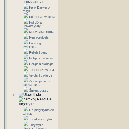
dobrzy albo źli
Karol Darwin o
religii
Kościół a ewolucja
Kościół a
uniwersytety
Medycyna i religia
Neuroteologia
Pan Bóg i
zwierzęta
Religia i geny
Religia i moralność
Religie a ekologia
Teologia Newtona
Vetulani o wierze
Ziemia płaska i
ziemia pusta
Śmierć duszy
Religia a
turystyka
Od pielgrzyma do
turysty
Tanatoturystyka
Turystyka
pielgrzymkowa -