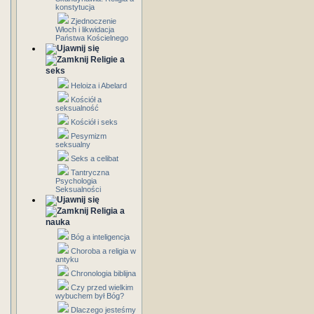
konstytucja
Zjednoczenie
Włoch i likwidacja
Państwa Kościelnego
Religie a
seks
Heloiza i Abelard
Kościół a
seksualność
Kościół i seks
Pesymizm
seksualny
Seks a celibat
Tantryczna
Psychologia
Seksualności
Religia a
nauka
Bóg a inteligencja
Choroba a religia w
antyku
Chronologia biblijna
Czy przed wielkim
wybuchem był Bóg?
Dlaczego jesteśmy