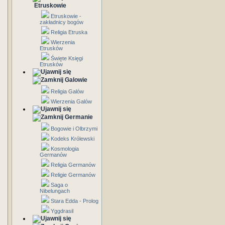
Etruskowie
Etruskowie -
zakładnicy bogów
Religia Etruska
Wierzenia
Etrusków
Święte Księgi
Etrusków
Galowie
Religia Galów
Wierzenia Galów
Germanie
Bogowie i Olbrzymi
Kodeks Królewski
Kosmologia
Germanów
Religia Germanów
Religie Germanów
Saga o
Nibelungach
Stara Edda - Prolog
Yggdrasil