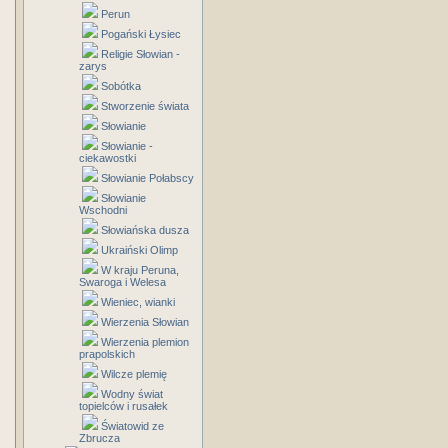
Perun
Pogański Łysiec
Religie Słowian -
zarys
Sobótka
Stworzenie świata
Słowianie
Słowianie -
ciekawostki
Słowianie Połabscy
Słowianie
Wschodni
Słowiańska dusza
Ukraiński Olimp
W kraju Peruna,
Swaroga i Welesa
Wieniec, wianki
Wierzenia Słowian
Wierzenia plemion
prapolskich
Wilcze plemię
Wodny świat
topielców i rusałek
Światowid ze
Zbrucza