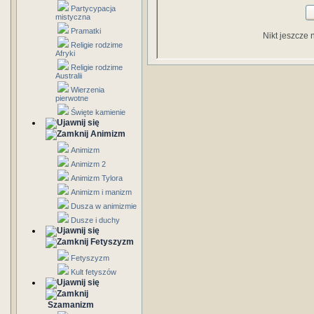
Partycypacja
mistyczna
Pramatki
Nikt jeszcze 
Religie rodzime
Afryki
Religie rodzime
Australii
Wierzenia
pierwotne
Święte kamienie
Animizm
Animizm
Animizm 2
Animizm Tylora
Animizm i manizm
Dusza w animizmie
Dusze i duchy
Fetyszyzm
Fetyszyzm
Kult fetyszów
Szamanizm