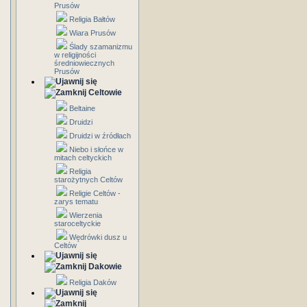
Prusów
Religia Bałtów
Wiara Prusów
Ślady szamanizmu
w religijności
średniowiecznych
Prusów
Celtowie
Beltaine
Druidzi
Druidzi w źródłach
Niebo i słońce w
mitach celtyckich
Religia
starożytnych Celtów
Religie Celtów -
zarys tematu
Wierzenia
staroceltyckie
Wędrówki dusz u
Celtów
Dakowie
Religia Daków