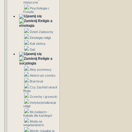
mistyczne
Psychologia r.
Freuda
Religie a
etnologia
Dzień Zaduszny
Etnologia religii
Kult słońca
Sati
Religie a
socjologia
Akty przemocy
Ateizm po czesku
Brat brud
Czy Zachód utracił
Boga
Grzechy i grzeszki
Instytucjonalizacja
religii
McJudaizm -
Kabała dla każdego!
Moda na
wegetarianizm
Mordy rytualne w