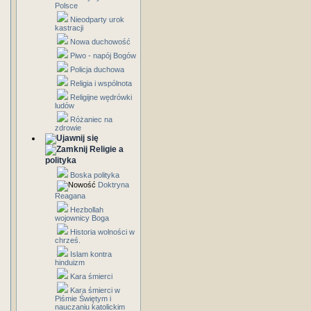
Polsce
Nieodparty urok
kastracji
Nowa duchowość
Piwo - napój Bogów
Policja duchowa
Religia i wspólnota
Religijne wędrówki
ludów
Różaniec na
zdrowie
Religie a
polityka
Boska polityka
Doktryna
Reagana
Hezbollah
wojownicy Boga
Historia wolności w
chrześ.
Islam kontra
hinduizm
Kara śmierci
Kara śmierci w
Piśmie Świętym i
nauczaniu katolickim