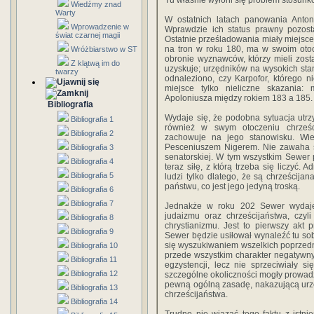
Tu właśnie wyłoni się problem stosun
Wiedźmy znad
Warty
W ostatnich latach panowania Antoni
Wprowadzenie w
Wprawdzie ich status prawny pozosta
świat czarnej magii
Ostatnie prześladowania miały miejsce
na tron w roku 180, ma w swoim otoc
Wróżbiarstwo w ST
obronie wyznawców, którzy mieli zosta
Z klątwą im do
uzyskuje; urzędników na wysokich sta
twarzy
odnaleziono, czy Karpofor, którego 
miejsce tylko nieliczne skazania:
Apoloniusza między rokiem 183 a 185.
Bibliografia
Wydaje się, że podobna sytuacja utr
Bibliografia 1
również w swym otoczeniu chrześci
Bibliografia 2
zachowuje na jego stanowisku. Wie
Pesceniuszem Nigerem. Nie zawaha si
Bibliografia 3
senatorskiej. W tym wszystkim Sewer p
Bibliografia 4
teraz siłę, z którą trzeba się liczyć.
Bibliografia 5
ludzi tylko dlatego, że są chrześcijan
państwu, co jest jego jedyną troską.
Bibliografia 6
Bibliografia 7
Jednakże w roku 202 Sewer wydaje 
judaizmu oraz chrześcijaństwa, czyli
Bibliografia 8
chrystianizmu. Jest to pierwszy akt
Bibliografia 9
Sewer będzie usiłował wynaleźć tu so
się wyszukiwaniem wszelkich poprzedni
Bibliografia 10
przede wszystkim charakter negatywny
Bibliografia 11
egzystencji, lecz nie sprzeciwiały si
Bibliografia 12
szczególne okoliczności mogły prowadz
pewną ogólną zasadę, nakazującą ur
Bibliografia 13
chrześcijaństwa.
Bibliografia 14