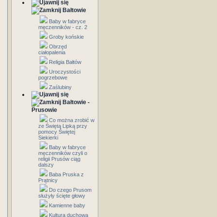
Bałtowie
Baby w fabryce
męczenników - cz. 2
Groby końskie
Obrzęd
ciałopalenia
Religia Bałtów
Uroczystości
pogrzebowe
Zaślubiny
Bałtowie -
Prusowie
Co można zrobić w
ze Świętą Lipką przy
pomocy Świętej
Siekierki
Baby w fabryce
męczenników czyli o
religii Prusów ciąg
dalszy
Baba Pruska z
Prątnicy
Do czego Prusom
służyły ścięte głowy
Kamienne baby
Kultura duchowa