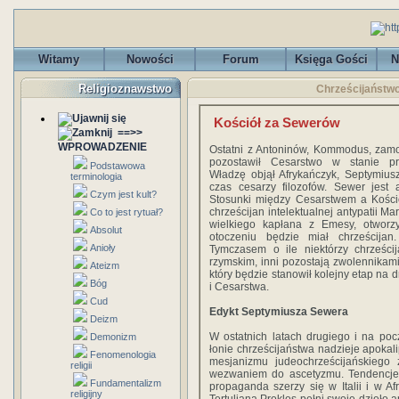
Witamy
Nowości
Forum
Księga Gości
N
Religioznawstwo
Chrześcijaństwo
Kościół za Sewerów
==>>
WPROWADZENIE
Ostatni z Antoninów, Kommodus, zam
pozostawił Cesarstwo w stanie prz
Podstawowa
Władzę objął Afrykańczyk, Septymius
terminologia
czas cesarzy filozofów. Sewer jest 
Czym jest kult?
Stosunki między Cesarstwem a Kości
chrześcijan intelektualnej antypatii M
Co to jest rytuał?
wielkiego kapłana z Emesy, otwor
Absolut
otoczeniu będzie miał chrześcija
Anioły
Tymczasem o ile niektórzy chrześci
rzymskim, inni pozostają zwolennikami 
Ateizm
który będzie stanowił kolejny etap na d
Bóg
i Cesarstwa.
Cud
Edykt Septymiusza Sewera
Deizm
W ostatnich latach drugiego i na poc
Demonizm
łonie chrześcijaństwa nadzieje apok
Fenomenologia
mesjanizmu judeochrześcijańskiego 
religii
wezwaniem do ascetyzmu. Tendencje 
Fundamentalizm
propaganda szerzy się w Italii i w 
religijny