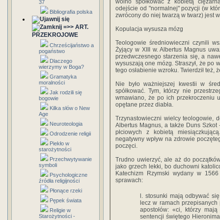
wolno spółkować z kobietą ciężarną
37
odejście od "normalnej" pozycji (w któ
Bibliografia polska
zwrócony do niej twarzą w twarz) jest 
=>> ART.
Kopulacja wysusza mózg
PRZEKROJOWE
Teologowie średniowieczni czynili ws
Chrześcijaństwo a
Żyjący w XIII w. Albertus Magnus uwa
pogaństwo
przedwczesnego starzenia się, a nawet
Dlaczego
wysuszają one mózg. Straszył, że po 
wierzymy w Boga?
tego osłabienie wzroku. Twierdził też, 
Gramatyka
moralności
Nie było ważniejszej kwestii w śre
spółkować. Tym, którzy nie przestrze
Jak rodzili się
wmawiano, że po ich przekroczeniu ur
bogowie
opętane przez diabła.
Kilka słów o New
Age
Trzynastowieczni wielcy teologowie, 
Neuroteologia
Albertus Magnus, a także Duns Szkot 
płciowych z kobietą miesiączkując
Odrodzenie religii
negatywny wpływ na zdrowie poczętego d
Piekło w
poczęci.
starożytności
Przechwytywanie
Trudno uwierzyć, ale aż do początkó
symboli
jako grzech lekki, bo duchowni katol
Katechizm Rzymski wydany w 1566 
Psychologiczne
sprawach:
źródła religijności
Płonące rzeki
l. stosunki mają odbywać si
Pępek świata
lecz w ramach przepisanych
apostołów: «ci, którzy mają
Religie w
Starożytności -
sentencji świętego Hieronim