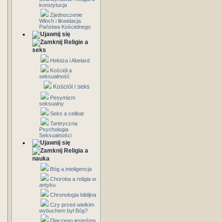
konstytucja
Zjednoczenie
Włoch i likwidacja
Państwa Kościelnego
Religie a
seks
Heloiza i Abelard
Kościół a
seksualność
Kościół i seks
Pesymizm
seksualny
Seks a celibat
Tantryczna
Psychologia
Seksualności
Religia a
nauka
Bóg a inteligencja
Choroba a religia w
antyku
Chronologia biblijna
Czy przed wielkim
wybuchem był Bóg?
Dlaczego jesteśmy