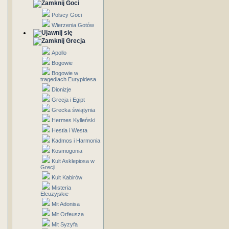
Goci
Polscy Goci
Wierzenia Gotów
Grecja
Apollo
Bogowie
Bogowie w
tragediach Eurypidesa
Dionizje
Grecja i Egipt
Grecka świątynia
Hermes Kylleński
Hestia i Westa
Kadmos i Harmonia
Kosmogonia
Kult Asklepiosa w
Grecji
Kult Kabirów
Misteria
Eleuzyjskie
Mit Adonisa
Mit Orfeusza
Mit Syzyfa