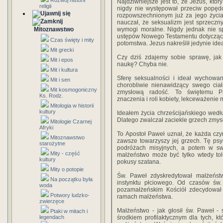
Rozwój historii
Najdziwniejsze jest to, że Jezus, któr
religii
nigdy nie występował przeciw popędo
rozpowszechnionym już za jego życia
nauczał, że seksualizm jest sprzecz
Mitoznawstwo
wymogi moralne. Nigdy jednak nie sp
ustępów Nowego Testamentu dotyczący
Czas święty i mity
potomstwa. Jezus nakreślił jedynie ide
Mit grecki
Czy dziś zdajemy sobie sprawę, jak 
Mit i epos
naukę? Chyba nie.
Mit i kultura
Sferę seksualności i ideał wychowan
Mit i sen
chorobliwie nienawidzący swego ciała
Mit kosmogoniczny
zmysłową radość. To świętemu Paw
Ks. Rodz.
znaczenia i roli kobiety, lekceważeni
Mitologia w historii
kultury
Ideałem życia chrześcijańskiego wedłu
Dlatego zwalczał zaciekle grzech zmys
Mitologie Czarnej
Afryki
To Apostoł Paweł uznał, że każda czyn
Mitoznawstwo
zawsze towarzyszy jej grzech. Tę psy
starożytne
podróżach misyjnych, a potem w swy
Mity - część
małżeństwo może być tylko wtedy tol
kultury
pokusy szatana.
Mity o potopie
Św. Paweł zdyskredytował małżeństw
Na początku była
instynktu płciowego. Od czasów św.
woda
pozamałżeńskim Kościół zdecydował
Potwory ludzko-
ramach małżeństwa.
zwierzęce
Małżeństwo - jak głosił św. Paweł - 
Ptaki w mitach i
legendach
środkiem profilaktycznym dla tych, kt