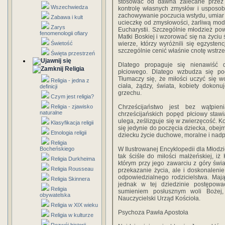
stosować od dawna zalecane przez 
Wszechwiedza
kontrolę własnych zmysłów i usposobi
zachowywanie poczucia wstydu, umiar w
Zabawa i kult
ucieczkę od zmysłowości, żarliwą mod
Zarys
Eucharystii. Szczególnie młodzież pow
fenomenologii ofiary
Matki Boskiej i wzorować się na życiu 
Świetość
wierze, którzy wyróżnili się egzyste
szczególnie cenić właśnie cnotę wstrze
Święta przestrzeń
Dlatego propaguje się nienawiść 
Religia
płciowego. Dlatego wzbudza się poc
Tłumaczy się, że miłości uczyć się wo
Religia - jedna z
ciała, żądzy, świata, kobiety dokon
definicji
grzechu.
Czym jest religia?
Religia - zjawisko
Chrześcijaństwo jest bez wątpien
naturalne
chrześcijańskich popęd płciowy stawi
ulega, ześlizguje się w zwierzęcość. K
Klasyfikacja religii
się jedynie do poczęcia dziecka, obej
Etnologia religii
dziecku życie duchowe, moralne i nad
Religia
Bocheńskiego
W Ilustrowanej Encyklopedii dla Młodz
tak ściśle do miłości małżeńskiej, i
Religia Durkheima
którym przy jego zawarciu z góry św
Religia Rousseau
przekazanie życia, ale i doskonalen
odpowiedzialnego rodzicielstwa. Maj
Religia Skinnera
jednak w tej dziedzinie postępowa
Religia
sumieniem posłusznym woli Bożej,
obywatelska
Nauczycielski Urząd Kościoła.
Religia w XIX wieku
Psychoza Pawła Apostoła
Religia w kulturze