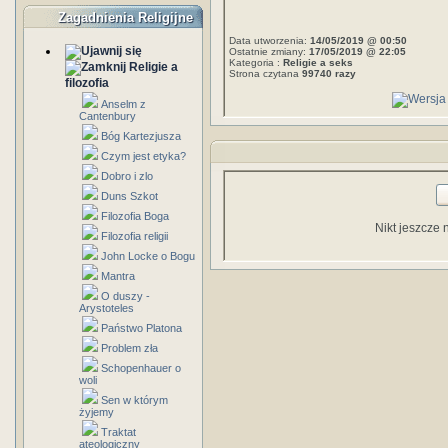
Zagadnienia Religijne
Data utworzenia:
14/05/2019 @ 00:50
Ostatnie zmiany:
17/05/2019 @ 22:05
Kategoria :
Religie a seks
Religie a
Strona czytana
99740 razy
filozofia
Anselm z
Cantenbury
Bóg Kartezjusza
Czym jest etyka?
Dobro i zlo
Duns Szkot
Filozofia Boga
Nikt jeszcze 
Filozofia religii
John Locke o Bogu
Mantra
O duszy -
Arystoteles
Państwo Platona
Problem zła
Schopenhauer o
woli
Sen w którym
żyjemy
Traktat
ateologiczny