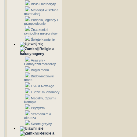
Biblia i meteoryty
Meteoryt w sztuce
materialnej
Podania, legendy i
przepowiednie
Znaczenie i
symbolika meteorytów
Święte kamienie
Religie a
halucynogeny
Asasyni -
Fanatyczni mordercy
Bogini maku
Budowniczowie
mostu
LSD a New Age
Ludzie-muchomory
Megality, Opium i
Konopie
Pejotyzm
Szamanizm a
ekstaza
Święte grzyby
Religie a