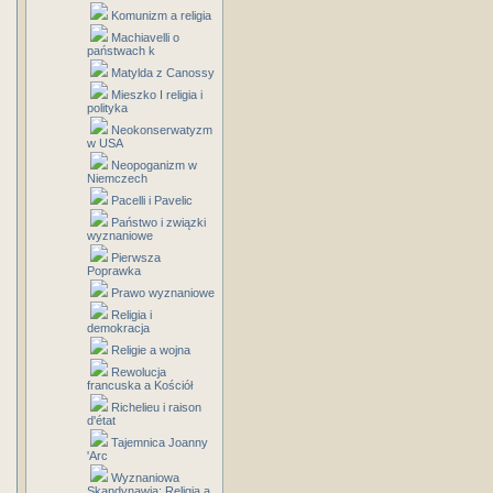
Komunizm a religia
Machiavelli o
państwach k
Matylda z Canossy
Mieszko I religia i
polityka
Neokonserwatyzm
w USA
Neopoganizm w
Niemczech
Pacelli i Pavelic
Państwo i związki
wyznaniowe
Pierwsza
Poprawka
Prawo wyznaniowe
Religia i
demokracja
Religie a wojna
Rewolucja
francuska a Kościół
Richelieu i raison
d'état
Tajemnica Joanny
'Arc
Wyznaniowa
Skandynawia: Religia a