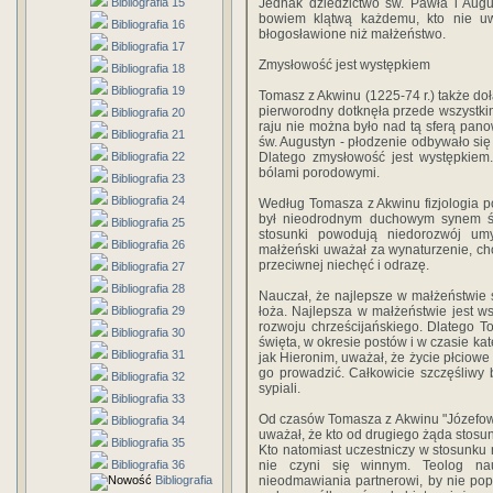
Bibliografia 15
Jednak dziedzictwo św. Pawła i Augu
bowiem klątwą każdemu, kto nie uwa
Bibliografia 16
błogosławione niż małżeństwo.
Bibliografia 17
Zmysłowość jest występkiem
Bibliografia 18
Bibliografia 19
Tomasz z Akwinu (1225-74 r.) także dołą
pierworodny dotknęła przede wszystkim
Bibliografia 20
raju nie można było nad tą sferą pano
Bibliografia 21
św. Augustyn - płodzenie odbywało się 
Bibliografia 22
Dlatego zmysłowość jest występkiem.
bólami porodowymi.
Bibliografia 23
Bibliografia 24
Według Tomasza z Akwinu fizjologia p
był nieodrodnym duchowym synem św.
Bibliografia 25
stosunki powodują niedorozwój um
Bibliografia 26
małżeński uważał za wynaturzenie, cho
przeciwnej niechęć i odrazę.
Bibliografia 27
Bibliografia 28
Nauczał, że najlepsze w małżeństwie s
Bibliografia 29
łoża. Najlepsza w małżeństwie jest ws
rozwoju chrześcijańskiego. Dlatego T
Bibliografia 30
święta, w okresie postów i w czasie ka
Bibliografia 31
jak Hieronim, uważał, że życie płciowe
go prowadzić. Całkowicie szczęśliwy
Bibliografia 32
sypiali.
Bibliografia 33
Od czasów Tomasza z Akwinu "Józefow
Bibliografia 34
uważał, że kto od drugiego żąda stosu
Bibliografia 35
Kto natomiast uczestniczy w stosunku 
Bibliografia 36
nie czyni się winnym. Teolog n
Bibliografia
nieodmawiania partnerowi, by nie pop