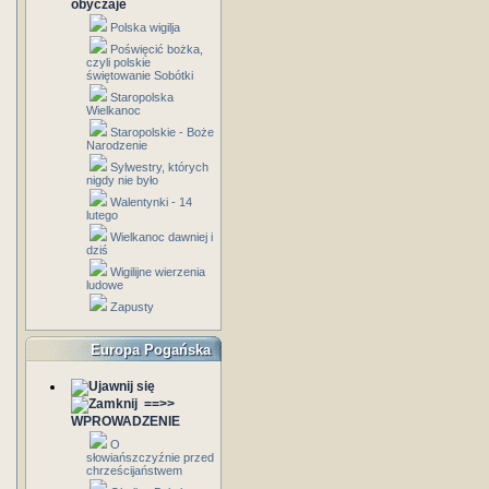
obyczaje
Polska wigilja
Poświęcić bożka,
czyli polskie
świętowanie Sobótki
Staropolska
Wielkanoc
Staropolskie - Boże
Narodzenie
Sylwestry, których
nigdy nie było
Walentynki - 14
lutego
Wielkanoc dawniej i
dziś
Wigilijne wierzenia
ludowe
Zapusty
Europa Pogańska
==>>
WPROWADZENIE
O
słowiańszczyźnie przed
chrześcijaństwem