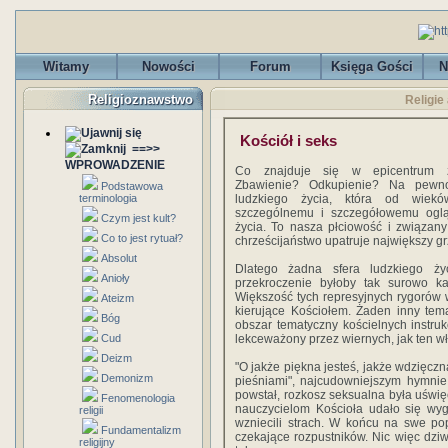
Witamy
Nowości
Forum
Księga Gości
N
Religioznawstwo
Religie
Kościół i seks
==>>
WPROWADZENIE
Co znajduje się w epicentrum za
Zbawienie? Odkupienie? Na pewno
Podstawowa
terminologia
ludzkiego życia, która od wiek
szczególnemu i szczegółowemu oglą
Czym jest kult?
życia. To nasza płciowość i związany
Co to jest rytuał?
chrześcijaństwo upatruje największy gr
Absolut
Dlatego żadna sfera ludzkiego ży
Anioły
przekroczenie byłoby tak surowo ka
Większość tych represyjnych rygorów w
Ateizm
kierujące Kościołem. Żaden inny tema
Bóg
obszar tematyczny kościelnych instrukc
Cud
lekceważony przez wiernych, jak ten wł
Deizm
"O jakże piękna jesteś, jakże wdzięczn
Demonizm
pieśniami", najcudowniejszym hymnie
powstał, rozkosz seksualna była uświę
Fenomenologia
nauczycielom Kościoła udało się wyg
religii
wzniecili strach. W końcu na swe pop
Fundamentalizm
czekające rozpustników. Nic więc dzi
religijny