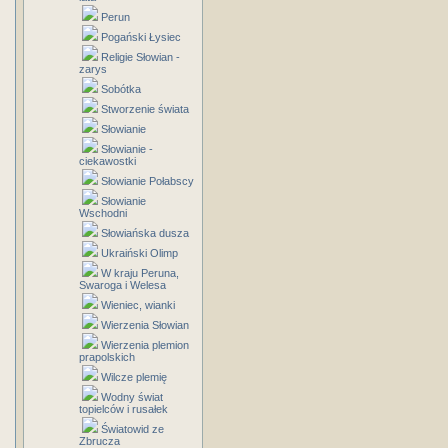
Perun
Pogański Łysiec
Religie Słowian -
zarys
Sobótka
Stworzenie świata
Słowianie
Słowianie -
ciekawostki
Słowianie Połabscy
Słowianie
Wschodni
Słowiańska dusza
Ukraiński Olimp
W kraju Peruna,
Swaroga i Welesa
Wieniec, wianki
Wierzenia Słowian
Wierzenia plemion
prapolskich
Wilcze plemię
Wodny świat
topielców i rusałek
Światowid ze
Zbrucza