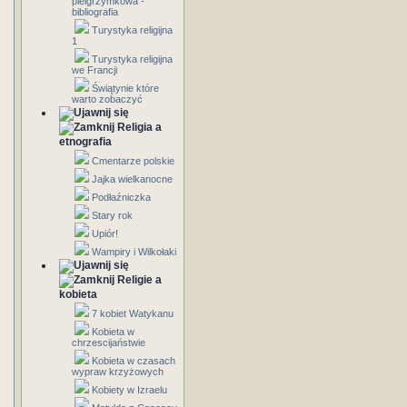
pielgrzymkowa -
bibliografia
Turystyka religijna
1
Turystyka religijna
we Francji
Świątynie które
warto zobaczyć
Religia a
etnografia
Cmentarze polskie
Jajka wielkanocne
Podłaźniczka
Stary rok
Upiór!
Wampiry i Wilkołaki
Religie a
kobieta
7 kobiet Watykanu
Kobieta w
chrzescijaństwie
Kobieta w czasach
wypraw krzyżowych
Kobiety w Izraelu