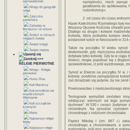
wprowadzenie
namiętności, niech panuje
gwałtownie do spółkowania. Ni
Wstęp do geografii
cudzołożnicę».
religii
Zatyczka
2. od czasu do czasu wstrzymy
panieńska
Nauki Katechizmu Rzymskiego były kont
Zaświaty w
Wszyscy Ojcowie Kościoła chwalili prz
literaturze i w sztuce
Dlatego na drugie i kolejne małżeńs
Śmierć w różnych
Kobieta, która poślubiła kolejno dwó
religiach świata
postanowił sobór w Neocezarei w 314 
Święte księgi
Także na początku IV wieku synod w
Święte miasta
ekskomuniki, gdy mężczyzna poślubiał
dotykała tylko kobietę. Gdy ta w ciągu 
=>>
śmierci, mogła pojednać się z Bogie
RELIGIE PIERWOTNE
spowiednikowi, iż jeśli wyzdrowieje, zr
Wstęp - Religie
Synod w Elwirze na początku IV w. i 
pierwotne
kobiety: powtórne zamążpójście kobie
Huna i Roa
zaś doradzało się jedynie, by nie żeni
Kult Macierzy
Powinowactwo z niedozwolonego stos
Kult przodków we
współczesnym
Teologowie wymyślali mnóstwo inn
Wietnamie
odstręczyć wiernych od tego pomy
Kult szczątków
duchowe". W 530 r. cesarz Justynian
kostnych
chrzestnym. Na synodzie rzymskim
Mana
chrzestnego z rodzicem chrześniaka.
Najstarsze religie
Papież Mikołaj I (zm. 867 r.) zak
Malty
chrzestnego a chrześniakami, a synod
Najstasze religie
małżonków, jeśli mąż wszedł w pokre