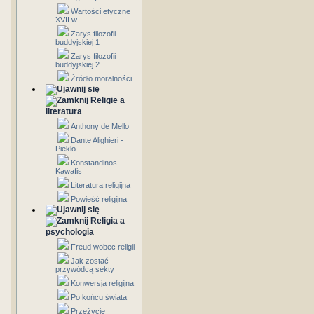
Wartości etyczne
XVII w.
Zarys filozofii
buddyjskiej 1
Zarys filozofii
buddyjskiej 2
Źródło moralności
Religie a
literatura
Anthony de Mello
Dante Alighieri -
Piekło
Konstandinos
Kawafis
Literatura religijna
Powieść religijna
Religia a
psychologia
Freud wobec religii
Jak zostać
przywódcą sekty
Konwersja religijna
Po końcu świata
Przeżycie