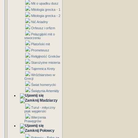
Mit o upadku dusz
Mitologia grecka - 1
Mitologia grecka - 2
Nić Ariadny
Orfeusz i orfizm
Pelazgijski mit o
stworzeniu
Platoński mit
Prometeusz
Religijność Greków
Starożytne misteria
Tajemnica Krety
Wróżbiarstwo w
Grecji
Świat homerycki
Świątynia Artemidy
Madziarzy
Turul - mityczny
ptak węgierski
Wierzenia
Prawęgrów
Połowcy
Połowcy - Baba ze