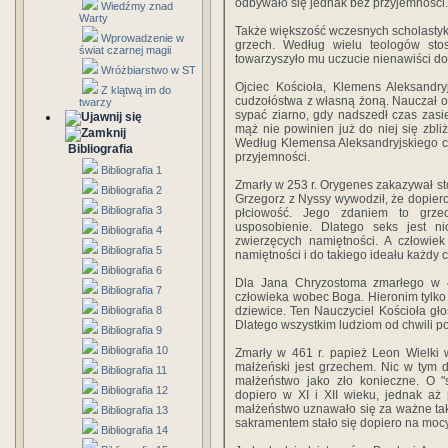
odbywało się jednak bez przyjemności.
Wiedźmy znad
Warty
Także większość wczesnych scholastyk
Wprowadzenie w
grzech. Według wielu teologów sto
świat czarnej magii
towarzyszyło mu uczucie nienawiści d
Wróżbiarstwo w ST
Ojciec Kościoła, Klemens Aleksandry
Z klątwą im do
cudzołóstwa z własną żoną. Nauczał on,
twarzy
sypać ziarno, gdy nadszedł czas zasi
mąż nie powinien już do niej się zbliż
Według Klemensa Aleksandryjskiego cud
Bibliografia
przyjemności.
Bibliografia 1
Zmarły w 253 r. Orygenes zakazywał st
Bibliografia 2
Grzegorz z Nyssy wywodził, że dopie
Bibliografia 3
płciowość. Jego zdaniem to grze
usposobienie. Dlatego seks jest n
Bibliografia 4
zwierzęcych namiętności. A człowie
Bibliografia 5
namiętności i do takiego ideału każdy 
Bibliografia 6
Dla Jana Chryzostoma zmarłego w 4
Bibliografia 7
człowieka wobec Boga. Hieronim tylko d
Bibliografia 8
dziewice. Ten Nauczyciel Kościoła gło
Dlatego wszystkim ludziom od chwili p
Bibliografia 9
Bibliografia 10
Zmarły w 461 r. papież Leon Wielki
małżeński jest grzechem. Nic w tym d
Bibliografia 11
małżeństwo jako zło konieczne. O "
Bibliografia 12
dopiero w XI i XII wieku, jednak aż
małżeństwo uznawało się za ważne tak
Bibliografia 13
sakramentem stało się dopiero na moc
Bibliografia 14