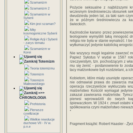
Szamanizm
Pożycie seksualne z najbliższymi k
Szamanizm 2
wczesnym średniowieczu stosunek seks
Szamanizm w
dwudziestu jeden lat, za taki sam czyn 
Syberii
że w późnym średniowieczu za kaz
Kim jest szaman?
świeckich.
Mity
Kazirodców karano przez powieszenie 
kosmogoniczne Syberii
teologowie wymyślili taką mnogość d
Religie Azji i Syberii
religia nie była w stanie wynaleźć. I 
- zarys tematu
wytłumaczyć jedynie katolicką wrogości
Szamanizm w
Korei
Nie wszyscy mogli legalnie zawrzeć 
Papież Sykstus V wydał w 1587 ro
Totemizm
rzeczywistym, tzn. pochodzącym z wła
mu się żenić - postanowienie to zosta
Teoria totemizmu
tacy małżonkowie byli rozdzielani, a i
Totemizm
Kobietom, które miały usunięte operac
Totemizm
nie odmawiał prawa do zawarcia mał
Malinowskiego
operacja rzeczywiście wykluczała ws
małżeństwo Kościół wymagał jedynie 
=>>
zakazał zawierania małżeństw. Tymcz
CHRONOLOGIA
pierwsi wprowadzili do swych kap
śpiewaczkom. W 1924 r. zmarł ostatni ka
Prehistoria
spółkowania czyni małżeństwo nieważ
Pierwsze
*
cywilizacje
Wielkie rewolucje
duchowe VII - IV w.
Fragment książki: Robert Haasler -
Życ
p.n.e