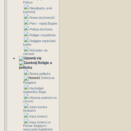
Polsce
Nieodparty urok
kastracji
Nowa duchowość
Piwo - napój Bogów
Policja duchowa
Religia i wspólnota
Religijne wędrówki
ludów
Różaniec na
zdrowie
Religie a
polityka
Boska polityka
Doktryna
Reagana
Hezbollah
wojownicy Boga
Historia wolności w
chrześ.
Islam kontra
hinduizm
Kara śmierci
Kara śmierci w
Piśmie Świętym i
nauczaniu katolickim