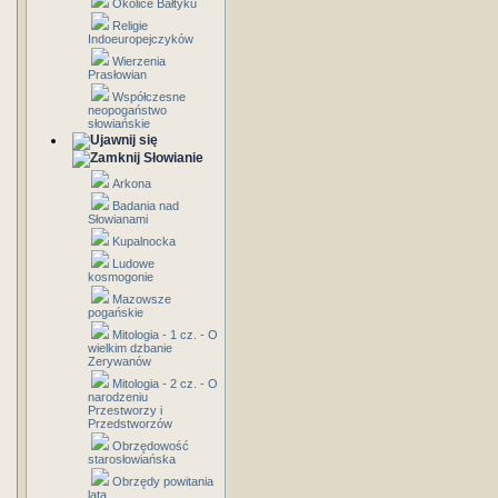
Okolice Bałtyku
Religie
Indoeuropejczyków
Wierzenia
Prasłowian
Współczesne
neopogaństwo
słowiańskie
Słowianie
Arkona
Badania nad
Słowianami
Kupalnocka
Ludowe
kosmogonie
Mazowsze
pogańskie
Mitologia - 1 cz. - O
wielkim dzbanie
Zerywanów
Mitologia - 2 cz. - O
narodzeniu
Przestworzy i
Przedstworzów
Obrzędowość
starosłowiańska
Obrzędy powitania
lata