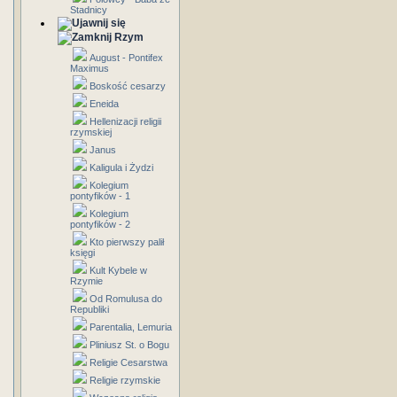
Stadnicy
Rzym
August - Pontifex
Maximus
Boskość cesarzy
Eneida
Hellenizacji religii
rzymskiej
Janus
Kaligula i Żydzi
Kolegium
pontyfików - 1
Kolegium
pontyfików - 2
Kto pierwszy palił
księgi
Kult Kybele w
Rzymie
Od Romulusa do
Republiki
Parentalia, Lemuria
Pliniusz St. o Bogu
Religie Cesarstwa
Religie rzymskie