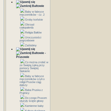
Bałtowie
Baby w fabryce
męczenników - cz. 2
Groby końskie
Obrzęd
ciałopalenia
Religia Bałtów
Uroczystości
pogrzebowe
Zaślubiny
Bałtowie -
Prusowie
Co można zrobić w
ze Świętą Lipką przy
pomocy Świętej
Siekierki
Baby w fabryce
męczenników czyli o
religii Prusów ciąg
dalszy
Baba Pruska z
Prątnicy
Do czego Prusom
służyły ścięte głowy
Kamienne baby
Kultura duchowa