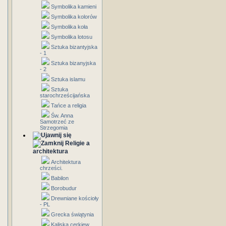
Symbolika kamieni
Symbolika kolorów
Symbolika koła
Symbolika lotosu
Sztuka bizantyjska
- 1
Sztuka bizanyjska
- 2
Sztuka islamu
Sztuka
starochrześcijańska
Tańce a religia
Św. Anna
Samotrzeć ze
Strzegomia
Religie a
architektura
Architektura
chrześci.
Babilon
Borobudur
Drewniane kościoły
- PL
Grecka świątynia
Kaliska cerkiew