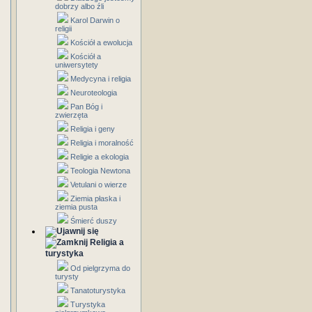
dobrzy albo źli
Karol Darwin o
religii
Kościół a ewolucja
Kościół a
uniwersytety
Medycyna i religia
Neuroteologia
Pan Bóg i
zwierzęta
Religia i geny
Religia i moralność
Religie a ekologia
Teologia Newtona
Vetulani o wierze
Ziemia płaska i
ziemia pusta
Śmierć duszy
Religia a
turystyka
Od pielgrzyma do
turysty
Tanatoturystyka
Turystyka