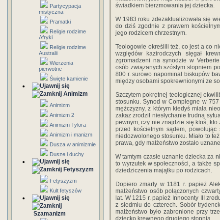
świadkiem bierzmowania jej dziecka.
Partycypacja
mistyczna
W 1983 roku zdezaktualizowała się w
Pramatki
do dziś zgodnie z prawem kościelny
Religie rodzime
jego rodzicem chrzestnym.
Afryki
Teologowie określili też, co jest a co 
Religie rodzime
Australii
względów kazirodczych sięgał krewn
zgromadzeni na synodzie w Verberie
Wierzenia
osób związanych szóstym stopniem pok
pierwotne
800 r. surowo napominał biskupów baw
Święte kamienie
między osobami spokrewnionymi ze so
Animizm
Szczytem pokrętnej teologicznej ekwil
stosunku. Synod w Compiegne w 757 r
Animizm
mężczyzny, z którym kiedyś miała nie
Animizm 2
zakaz zrodził niesłychanie trudną sytu
pewnym, czy nie znajdzie się ktoś, kto
Animizm Tylora
przed kościelnym sądem, powołując s
Animizm i manizm
niedozwolonego stosunku. Miało to też
prawa, gdy małżeństwo zostało uznane 
Dusza w animizmie
Dusze i duchy
W tamtym czasie uznanie dziecka za n
to wyrzutek w społeczności, a także 
Fetyszyzm
dziedziczenia majątku po rodzicach.
Fetyszyzm
Dopiero zmarły w 1181 r. papież Ale
Kult fetyszów
małżeństwo osób połączonych czwarty
lat. W 1215 r. papież Innocenty III z
z siedmiu do czterech. Sobór trydenck
małżeństwo było zabronione przy trz
Szamanizm
dziecko krewnego drugiego stopnia.