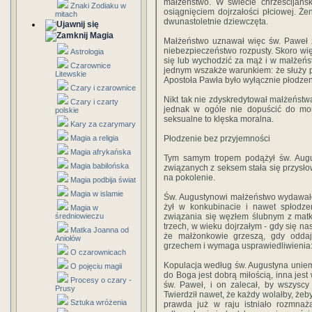
małżeństwo. W świecie chrześcijańs
Znaki Zodiaku w
osiągnięciem dojrzałości płciowej. Ż
mitach
dwunastoletnie dziewczęta.
Magia
Małżeństwo uznawał więc św. Paweł z
niebezpieczeństwo rozpusty. Skoro wi
Astrologia
się lub wychodzić za mąż i w małżeń
Czarownice
jednym wszakże warunkiem: że służy 
Litewskie
Apostoła Pawła było wyłącznie płodzen
Czary i czarownice
Nikt tak nie zdyskredytował małżeństwa
Czary i czarty
jednak w ogóle nie dopuścić do mo
polskie
seksualne to klęska moralna.
Kary za czarymary
Magia a religia
Płodzenie bez przyjemności
Magia afrykańska
Tym samym tropem podążył św. Augus
Magia babilońska
związanych z seksem stała się przysłow
na pokolenie.
Magia podbija świat
Magia w islamie
Św. Augustynowi małżeństwo wydawało 
żył w konkubinacie i nawet spłodz
Magia w
średniowieczu
związania się węzłem ślubnym z matk
trzech, w wieku dojrzałym - gdy się nas
Matka Joanna od
że małżonkowie grzeszą, gdy oddaj
Aniołów
grzechem i wymaga usprawiedliwienia:
O czarownicach
Kopulacja według św. Augustyna uniemo
O pojęciu magii
do Boga jest dobrą miłością, inna jest
Procesy o czary -
św. Paweł, i on zalecał, by wszyscy 
Prusy
Twierdził nawet, że każdy wolałby, żeby
Sztuka wróżenia
prawda już w raju istniało rozmnaż