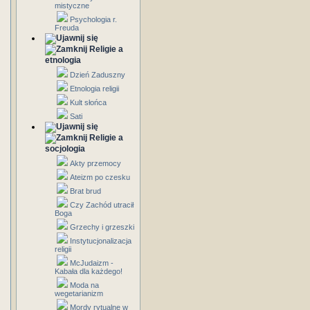
mistyczne
Psychologia r.
Freuda
Religie a
etnologia
Dzień Zaduszny
Etnologia religii
Kult słońca
Sati
Religie a
socjologia
Akty przemocy
Ateizm po czesku
Brat brud
Czy Zachód utracił
Boga
Grzechy i grzeszki
Instytucjonalizacja
religii
McJudaizm -
Kabała dla każdego!
Moda na
wegetarianizm
Mordy rytualne w