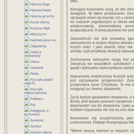
tabu.
Historia Boga
Kierujący Kościołem uczą, że dla chrze
Historia Piekła
świątynia. W takim przekonaniu chr
Historia grzechu
sprawach mówi się inaczej niż u zarani
na ludziach zagubionych w sferze sek
Kozioł ofiarny
antykoncepcję, prezerwatywy, porn
Krytyka religii
terapeutyczne. A seksualizmem nie wol
Mistycyzm
Seksualność nie jest prywatną sp
Nadnaturalna moc
seksualności w dużym stopniu określa
Objawienia
innych ludzi. I jako dowód, który ma
armaty, czyli przykłady dewiacji seksua
Oblicza
reinkarnacji
Zachowania seksualne mogą być prz
Ofiara
świadczą we wszystkich państwach ś
Opętanie
gwałt i seksualne wykorzystanie nielet
Piekło
Najsurowiej współczesny Kościół wal
Początki badań
jest odczuwanie przyjemności. Życi
religii PL
przypomina życie Chrystusa. To ma by
osiągnąć po śmierci zbawienie.
Początki
religioznawstwa
Życie będzie gwarantem zbawienia, o il
Politeizm
Bożej, jeśli będzie pasmem cierpienia 
Raj
doprowadzi nas do zbawienia. I jako a
ludzkim organizmie nie ma na celu da
Religijność a
duchowość
Kierowanie się przyjemnością jak
Sumienie
uzależnienia. Dlatego Kongregacja Wia
Symbol
"Wierni muszą również w naszych czas
System ofiarny