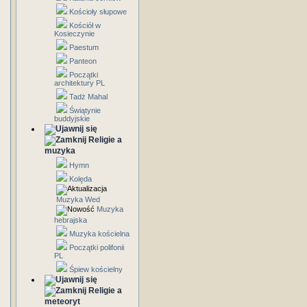
Kościoły słupowe
Kościół w
Kosieczynie
Paestum
Panteon
Początki
architektury PL
Tadż Mahal
Świątynie
buddyjskie
Religie a
muzyka
Hymn
Kolęda
Muzyka Wed
Muzyka
hebrajska
Muzyka kościelna
Początki polifonii
PL
Śpiew kościelny
Religie a
meteoryt