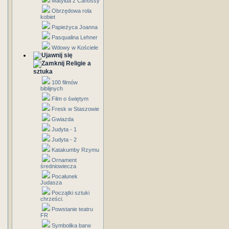
Matylda z Canossy
Obrzędowa rola
kobiet
Papieżyca Joanna
Pasqualina Lehner
Wdowy w Kościele
Religie a
sztuka
100 filmów
biblijnych
Film o świętym
Fresk w Staszowie
Gwiazda
Judyta - 1
Judyta - 2
Katakumby Rzymu
Ornament
średniowiecza
Pocałunek
Judasza
Początki sztuki
chrześci.
Powstanie teatru
FR
Symbolika barw