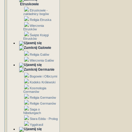
Etruskowie
Etruskowie -
zakładnicy bogów
Religia Etruska
Wierzenia
Etrusków
Święte Księgi
Etrusków
Galowie
Religia Galów
Wierzenia Galów
Germanie
Bogowie i Olbrzymi
Kodeks Królewski
Kosmologia
Germanów
Religia Germanów
Religie Germanów
Saga o
Nibelungach
Stara Edda - Prolog
Yggdrasil