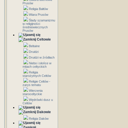
Prusów
Religia Bałtów
Wiara Prusów
Ślady szamanizmu
w religijności
średniowiecznych
Prusów
Celtowie
Beltaine
Druidzi
Druidzi w źródłach
Niebo i słońce w
mitach celtyckich
Religia
starożytnych Celtów
Religie Celtów -
zarys tematu
Wierzenia
staroceltyckie
Wędrówki dusz u
Celtów
Dakowie
Religia Daków