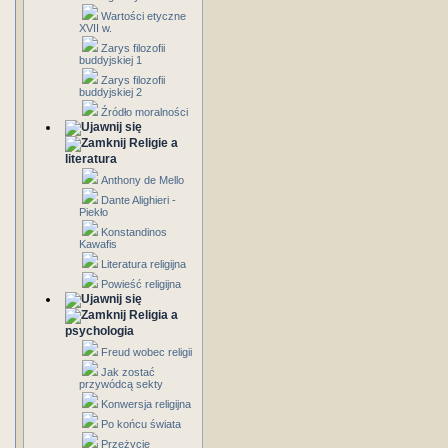
Wartości etyczne
XVII w.
Zarys filozofii
buddyjskiej 1
Zarys filozofii
buddyjskiej 2
Źródło moralności
Religie a
literatura
Anthony de Mello
Dante Alighieri -
Piekło
Konstandinos
Kawafis
Literatura religijna
Powieść religijna
Religia a
psychologia
Freud wobec religii
Jak zostać
przywódcą sekty
Konwersja religijna
Po końcu świata
Przeżycie