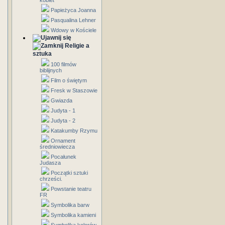
kobiet
Papieżyca Joanna
Pasqualina Lehner
Wdowy w Kościele
Religie a
sztuka
100 filmów
biblijnych
Film o świętym
Fresk w Staszowie
Gwiazda
Judyta - 1
Judyta - 2
Katakumby Rzymu
Ornament
średniowiecza
Pocałunek
Judasza
Początki sztuki
chrześci.
Powstanie teatru
FR
Symbolika barw
Symbolika kamieni