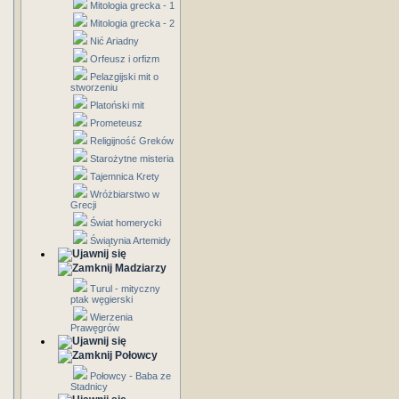
Mitologia grecka - 1
Mitologia grecka - 2
Nić Ariadny
Orfeusz i orfizm
Pelazgijski mit o
stworzeniu
Platoński mit
Prometeusz
Religijność Greków
Starożytne misteria
Tajemnica Krety
Wróżbiarstwo w
Grecji
Świat homerycki
Świątynia Artemidy
Madziarzy
Turul - mityczny
ptak węgierski
Wierzenia
Prawęgrów
Połowcy
Połowcy - Baba ze
Stadnicy