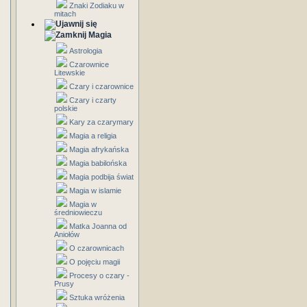
Znaki Zodiaku w
mitach
Magia
Astrologia
Czarownice
Litewskie
Czary i czarownice
Czary i czarty
polskie
Kary za czarymary
Magia a religia
Magia afrykańska
Magia babilońska
Magia podbija świat
Magia w islamie
Magia w
średniowieczu
Matka Joanna od
Aniołów
O czarownicach
O pojęciu magii
Procesy o czary -
Prusy
Sztuka wróżenia