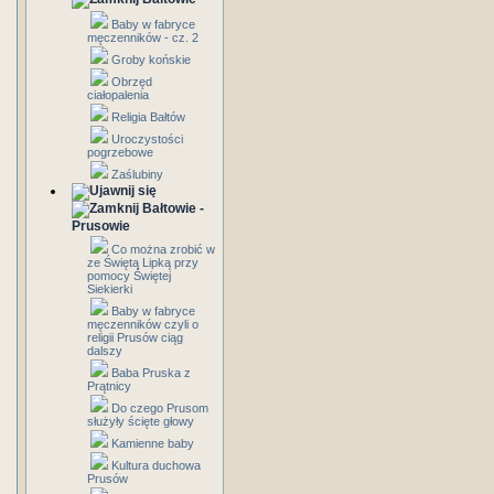
Baby w fabryce
męczenników - cz. 2
Groby końskie
Obrzęd
ciałopalenia
Religia Bałtów
Uroczystości
pogrzebowe
Zaślubiny
Bałtowie -
Prusowie
Co można zrobić w
ze Świętą Lipką przy
pomocy Świętej
Siekierki
Baby w fabryce
męczenników czyli o
religii Prusów ciąg
dalszy
Baba Pruska z
Prątnicy
Do czego Prusom
służyły ścięte głowy
Kamienne baby
Kultura duchowa
Prusów