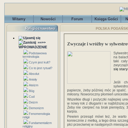
Witamy
Nowości
Forum
Księga Gości
N
Religioznawstwo
POLSKA POGAŃSKA -
==>>
Zwyczaje i wróżby w sylwestr
WPROWADZENIE
Sylwestro
Podstawowa
terminologia
na balach
taki cał
Czym jest kult?
zwyczajó
Co to jest rytuał?
się star
Absolut
Anioły
Jeśli c
Ateizm
sylwest
papierze, żeby później móc je spalić.
Bóg
miłosny. Noworoczny płomień unicestw
Cud
Wszelkie długi i pożyczki najlepiej u
Deizm
w nowy rok z długami i w najbliższej p
Żeby nie cierpieć na brak pieniędzy, 3
Demonizm
karpia.
Fenomenologia
Pewien przesąd mówi też, że warto 
religii
koniecznie z metką, a tego dnia szcze
Fundamentalizm
płci przeciwnej w następnych miesiąca
religijny