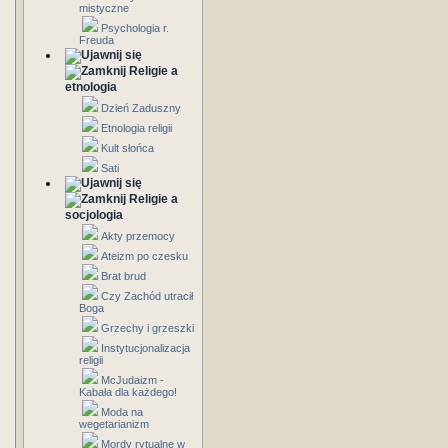
mistyczne
Psychologia r.
Freuda
Religie a
etnologia
Dzień Zaduszny
Etnologia religii
Kult słońca
Sati
Religie a
socjologia
Akty przemocy
Ateizm po czesku
Brat brud
Czy Zachód utracił
Boga
Grzechy i grzeszki
Instytucjonalizacja
religii
McJudaizm -
Kabała dla każdego!
Moda na
wegetarianizm
Mordy rytualne w