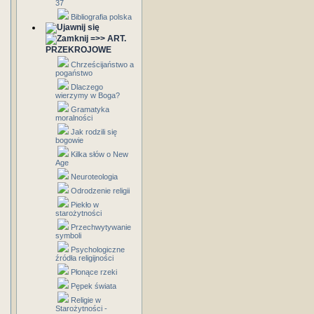
37
Bibliografia polska
=>> ART.
PRZEKROJOWE
Chrześcijaństwo a
pogaństwo
Dlaczego
wierzymy w Boga?
Gramatyka
moralności
Jak rodzili się
bogowie
Kilka słów o New
Age
Neuroteologia
Odrodzenie religii
Piekło w
starożytności
Przechwytywanie
symboli
Psychologiczne
źródła religijności
Płonące rzeki
Pępek świata
Religie w
Starożytności -