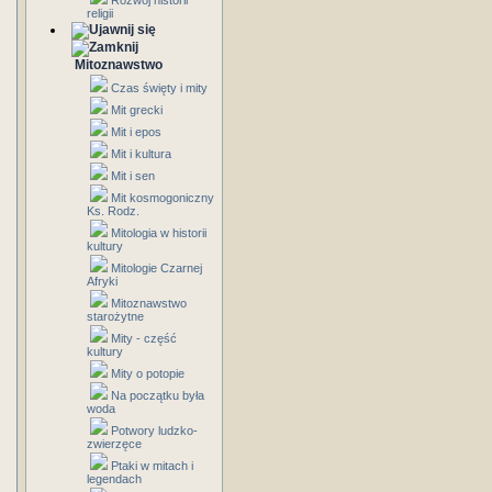
Rozwój historii
religii
Mitoznawstwo
Czas święty i mity
Mit grecki
Mit i epos
Mit i kultura
Mit i sen
Mit kosmogoniczny
Ks. Rodz.
Mitologia w historii
kultury
Mitologie Czarnej
Afryki
Mitoznawstwo
starożytne
Mity - część
kultury
Mity o potopie
Na początku była
woda
Potwory ludzko-
zwierzęce
Ptaki w mitach i
legendach