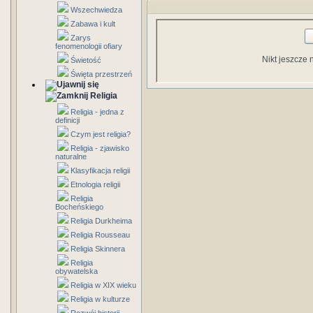
Wszechwiedza
Zabawa i kult
Zarys
fenomenologii ofiary
Nikt jeszcze 
Świetość
Święta przestrzeń
Religia
Religia - jedna z
definicji
Czym jest religia?
Religia - zjawisko
naturalne
Klasyfikacja religii
Etnologia religii
Religia
Bocheńskiego
Religia Durkheima
Religia Rousseau
Religia Skinnera
Religia
obywatelska
Religia w XIX wieku
Religia w kulturze