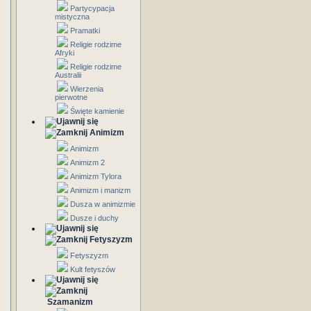
Partycypacja
mistyczna
Pramatki
Religie rodzime
Afryki
Religie rodzime
Australii
Wierzenia
pierwotne
Święte kamienie
Animizm
Animizm
Animizm 2
Animizm Tylora
Animizm i manizm
Dusza w animizmie
Dusze i duchy
Fetyszyzm
Fetyszyzm
Kult fetyszów
Szamanizm