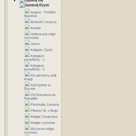
Rzym
August - Pontifex
Maximus
Boskość cesarzy
Eneida
Hellenizacji religii
rzymskiej
Janus
Kaligula i Żydzi
Kolegium
pontyfików - 1
Kolegium
pontyfików - 2
Kto pierwszy palił
księgi
Kult Kybele w
Rzymie
Od Romulusa do
Republiki
Parentalia, Lemuria
Pliniusz St. o Bogu
Religie Cesarstwa
Religie rzymskie
Wczesna religia
rzymska