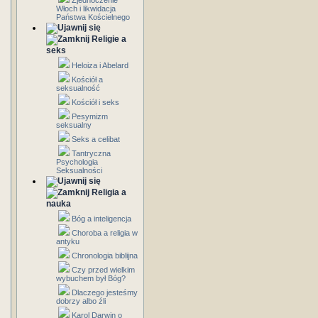
Zjednoczenie
Włoch i likwidacja
Państwa Kościelnego
Religie a
seks
Heloiza i Abelard
Kościół a
seksualność
Kościół i seks
Pesymizm
seksualny
Seks a celibat
Tantryczna
Psychologia
Seksualności
Religia a
nauka
Bóg a inteligencja
Choroba a religia w
antyku
Chronologia biblijna
Czy przed wielkim
wybuchem był Bóg?
Dlaczego jesteśmy
dobrzy albo źli
Karol Darwin o