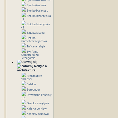
Symbolika kolorów
Symbolika koła
Symbolika lotosu
Sztuka bizantyjska
- 1
Sztuka bizanyjska
- 2
Sztuka islamu
Sztuka
starochrześcijańska
Tańce a religia
Św. Anna
Samotrzeć ze
Strzegomia
Religie a
architektura
Architektura
chrześci.
Babilon
Borobudur
Drewniane kościoły
- PL
Grecka świątynia
Kaliska cerkiew
Kościoły słupowe