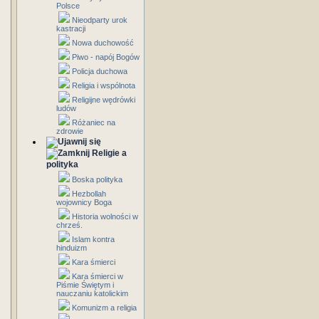
Polsce
Nieodparty urok
kastracji
Nowa duchowość
Piwo - napój Bogów
Policja duchowa
Religia i wspólnota
Religijne wędrówki
ludów
Różaniec na
zdrowie
Religie a
polityka
Boska polityka
Hezbollah
wojownicy Boga
Historia wolności w
chrześ.
Islam kontra
hinduizm
Kara śmierci
Kara śmierci w
Piśmie Świętym i
nauczaniu katolickim
Komunizm a religia