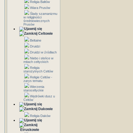
Religia Bałtów
Wiara Prusów
Ślady szamanizmu
w religijności
średniowiecznych
Prusów
Celtowie
Beltaine
Druidzi
Druidzi w źródłach
Niebo i słońce w
mitach celtyckich
Religia
starożytnych Celtów
Religie Celtów -
zarys tematu
Wierzenia
staroceltyckie
Wędrówki dusz u
Celtów
Dakowie
Religia Daków
Etruskowie