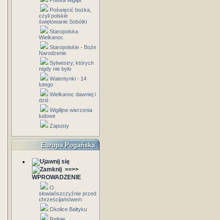
Polska wigilja
Poświęcić bożka,
czyli polskie
świętowanie Sobótki
Staropolska
Wielkanoc
Staropolskie - Boże
Narodzenie
Sylwestry, których
nigdy nie było
Walentynki - 14
lutego
Wielkanoc dawniej i
dziś
Wigilijne wierzenia
ludowe
Zapusty
Europa Pogańska
==>>
WPROWADZENIE
O
słowiańszczyźnie przed
chrześcijaństwem
Okolice Bałtyku
Religie