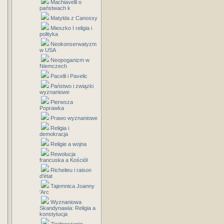
Machiavelli o
państwach k
Matylda z Canossy
Mieszko I religia i
polityka
Neokonserwatyzm
w USA
Neopoganizm w
Niemczech
Pacelli i Pavelic
Państwo i związki
wyznaniowe
Pierwsza
Poprawka
Prawo wyznaniowe
Religia i
demokracja
Religie a wojna
Rewolucja
francuska a Kościół
Richelieu i raison
d'état
Tajemnica Joanny
'Arc
Wyznaniowa
Skandynawia: Religia a
konstytucja