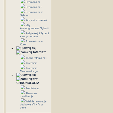
Szamanizm
Szamanizm 2
Szamanizm w
Syberii
Kim jest szaman?
Mity
kosmogoniczne Syberii
Religie Azji i Syberii
- zarys tematu
Szamanizm w
Korei
Totemizm
Teoria totemizmu
Totemizm
Totemizm
Malinowskiego
=>>
CHRONOLOGIA
Prehistoria
Pierwsze
cywilizacje
Wielkie rewolucje
duchowe VII - IV w.
p.n.e