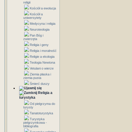
religii
Kościół a ewolucja
Kościół a
uniwersytety
Medycyna i religia
Neuroteologia
Pan Bóg i
zwierzęta
Religia i geny
Religia i moralność
Religie a ekologia
Teologia Newtona
Vetulani o wierze
Ziemia płaska i
ziemia pusta
Śmierć duszy
Religia a
turystyka
Od pielgrzyma do
turysty
Tanatoturystyka
Turystyka
pielgrzymkowa -
bibliografia