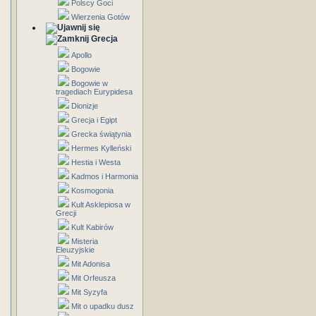
Polscy Goci
Wierzenia Gotów
Grecja
Apollo
Bogowie
Bogowie w
tragediach Eurypidesa
Dionizje
Grecja i Egipt
Grecka świątynia
Hermes Kylleński
Hestia i Westa
Kadmos i Harmonia
Kosmogonia
Kult Asklepiosa w
Grecji
Kult Kabirów
Misteria
Eleuzyjskie
Mit Adonisa
Mit Orfeusza
Mit Syzyfa
Mit o upadku dusz