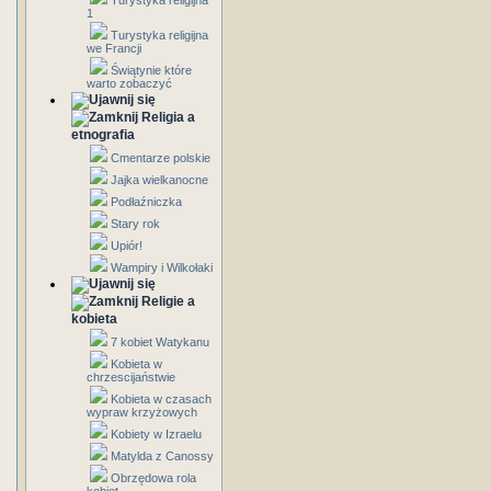
Turystyka religijna
1
Turystyka religijna
we Francji
Świątynie które
warto zobaczyć
Religia a
etnografia
Cmentarze polskie
Jajka wielkanocne
Podłaźniczka
Stary rok
Upiór!
Wampiry i Wilkołaki
Religie a
kobieta
7 kobiet Watykanu
Kobieta w
chrzescijaństwie
Kobieta w czasach
wypraw krzyżowych
Kobiety w Izraelu
Matylda z Canossy
Obrzędowa rola