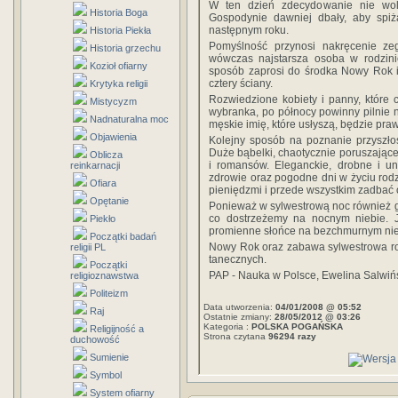
W ten dzień zdecydowanie nie wol
Historia Boga
Gospodynie dawniej dbały, aby spiża
następnym roku.
Historia Piekła
Pomyślność przynosi nakręcenie ze
Historia grzechu
wówczas najstarsza osoba w rodzini
Kozioł ofiarny
sposób zaprosi do środka Nowy Rok i
cztery ściany.
Krytyka religii
Rozwiedzione kobiety i panny, które c
Mistycyzm
wybranka, po północy powinny pilnie
Nadnaturalna moc
męskie imię, które usłyszą, będzie p
Objawienia
Kolejny sposób na poznanie przyszło
Duże bąbelki, chaotycznie poruszające
Oblicza
i romansów. Eleganckie, drobne i un
reinkarnacji
zdrowie oraz pogodne dni w życiu rodzi
Ofiara
pieniędzmi i przede wszystkim zadbać 
Opętanie
Ponieważ w sylwestrową noc również g
co dostrzeżemy na nocnym niebie. 
Piekło
promienne słońce na bezchmurnym nieb
Początki badań
Nowy Rok oraz zabawa sylwestrowa ro
religii PL
tanecznych.
Początki
PAP - Nauka w Polsce, Ewelina Salwiń
religioznawstwa
Politeizm
Data utworzenia:
04/01/2008 @ 05:52
Raj
Ostatnie zmiany:
28/05/2012 @ 03:26
Kategoria :
POLSKA POGAŃSKA
Religijność a
Strona czytana
96294 razy
duchowość
Sumienie
Symbol
System ofiarny