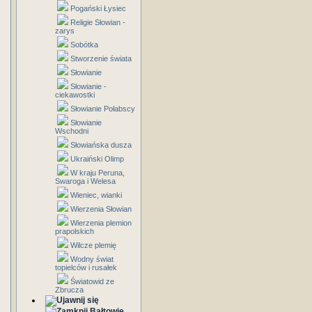
Pogański Łysiec
Religie Słowian -
zarys
Sobótka
Stworzenie świata
Słowianie
Słowianie -
ciekawostki
Słowianie Połabscy
Słowianie
Wschodni
Słowiańska dusza
Ukraiński Olimp
W kraju Peruna,
Swaroga i Welesa
Wieniec, wianki
Wierzenia Słowian
Wierzenia plemion
prapolskich
Wilcze plemię
Wodny świat
topielców i rusałek
Światowid ze
Zbrucza
Bałtowie