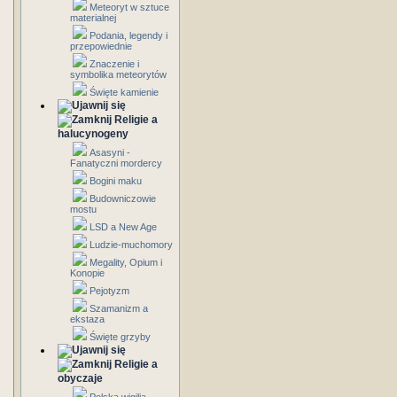
Meteoryt w sztuce
materialnej
Podania, legendy i
przepowiednie
Znaczenie i
symbolika meteorytów
Święte kamienie
Religie a
halucynogeny
Asasyni -
Fanatyczni mordercy
Bogini maku
Budowniczowie
mostu
LSD a New Age
Ludzie-muchomory
Megality, Opium i
Konopie
Pejotyzm
Szamanizm a
ekstaza
Święte grzyby
Religie a
obyczaje