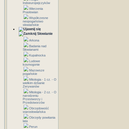
Indoeuropejczyków
Wierzenia
Prasłowian
Współczesne
neopogaństwo
słowiańskie
Słowianie
Arkona
Badania nad
Słowianami
Kupalnocka
Ludowe
kosmogonie
Mazowsze
pogańskie
Mitologia - 1 cz. - O
wielkim dzbanie
Zerywanów
Mitologia - 2 cz. - O
narodzeniu
Przestworzy i
Przedstworzów
Obrzędowość
starosłowiańska
Obrzędy powitania
lata
Perun