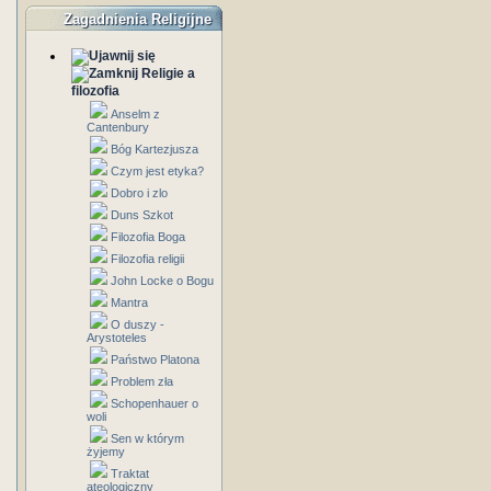
Zagadnienia Religijne
Religie a
filozofia
Anselm z
Cantenbury
Bóg Kartezjusza
Czym jest etyka?
Dobro i zlo
Duns Szkot
Filozofia Boga
Filozofia religii
John Locke o Bogu
Mantra
O duszy -
Arystoteles
Państwo Platona
Problem zła
Schopenhauer o
woli
Sen w którym
żyjemy
Traktat
ateologiczny