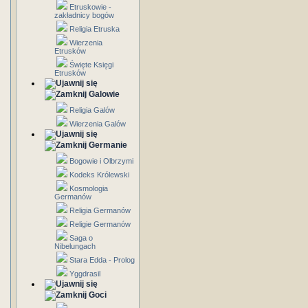
Etruskowie -
zakładnicy bogów
Religia Etruska
Wierzenia
Etrusków
Święte Księgi
Etrusków
Galowie
Religia Galów
Wierzenia Galów
Germanie
Bogowie i Olbrzymi
Kodeks Królewski
Kosmologia
Germanów
Religia Germanów
Religie Germanów
Saga o
Nibelungach
Stara Edda - Prolog
Yggdrasil
Goci