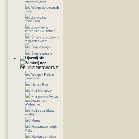
wprowadzenie
Wstęp do geografii
religii
Zatyczka
panieńska
Zaświaty w
literaturze i w sztuce
Śmierć w różnych
religiach świata
Święte księgi
Święte miasta
=>>
RELIGIE PIERWOTNE
Wstęp - Religie
pierwotne
Huna i Roa
Kult Macierzy
Kult przodków we
współczesnym
Wietnamie
Kult szczątków
kostnych
Mana
Najstarsze religie
Malty
Najstasze religie