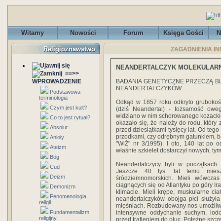
Witamy
Nowości
Forum
Księga Gości
N
Religioznawstwo
ZAGADNIENIA INN
NEANDERTALCZYK MOLEKULAR
==>>
WPROWADZENIE
BADANIA GENETYCZNE PRZECZĄ BL
NEANDERTALCZYKÓW.
Podstawowa
terminologia
Odkąd w 1857 roku odkryto grubokości
Czym jest kult?
(dziś Neandertal) - tożsamość oweg
widziano w nim schorowanego kozacki
Co to jest rytuał?
okazało się, że należy do rodu, który
Absolut
przed dziesiątkami tysięcy lat. Od tego
przodkami, czy odrębnym gatunkiem, 
Anioły
"WiŻ" nr 3/1995). I oto, 140 lat po
Ateizm
właśnie szkielet dostarczył nowych, t
Bóg
Neandertalczycy byli w początkach 
Cud
Jeszcze 40 tys. lat temu mies
Deizm
śródziemnomorskich. Mieli wówczas
ciągnących się od Atlantyku po góry I
Demonizm
klimacie. Mieli krępe, muskularne ci
Fenomenologia
neandertalczyków obojga płci służył
religii
mięśniach. Rozbudowany nos umożliwi
Fundamentalizm
intensywne oddychanie suchym, lodo
religijny
przed trafieniem do płuc. Potężne szczę