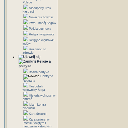
Polsce
Nieodparty urok
kastracji
Nowa duchowość
Piwo - napój Bogów
Policja duchowa
Religia i wspólnota
Religijne wędrówki
ludów
Różaniec na
zdrowie
Religie a
polityka
Boska polityka
Doktryna
Reagana
Hezbollah
wojownicy Boga
Historia wolności w
chrześ.
Islam kontra
hinduizm
Kara śmierci
Kara śmierci w
Piśmie Świętym i
nauczaniu katolickim