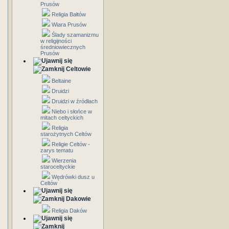
Prusów
Religia Bałtów
Wiara Prusów
Ślady szamanizmu
w religijności
średniowiecznych
Prusów
Celtowie
Beltaine
Druidzi
Druidzi w źródłach
Niebo i słońce w
mitach celtyckich
Religia
starożytnych Celtów
Religie Celtów -
zarys tematu
Wierzenia
staroceltyckie
Wędrówki dusz u
Celtów
Dakowie
Religia Daków