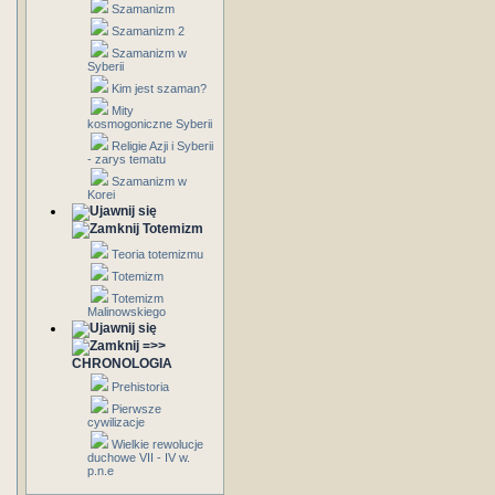
Szamanizm
Szamanizm 2
Szamanizm w
Syberii
Kim jest szaman?
Mity
kosmogoniczne Syberii
Religie Azji i Syberii
- zarys tematu
Szamanizm w
Korei
Totemizm
Teoria totemizmu
Totemizm
Totemizm
Malinowskiego
=>>
CHRONOLOGIA
Prehistoria
Pierwsze
cywilizacje
Wielkie rewolucje
duchowe VII - IV w.
p.n.e