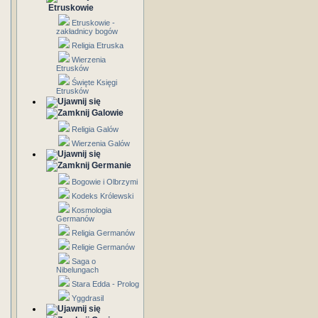
Etruskowie
Etruskowie -
zakładnicy bogów
Religia Etruska
Wierzenia
Etrusków
Święte Księgi
Etrusków
Galowie
Religia Galów
Wierzenia Galów
Germanie
Bogowie i Olbrzymi
Kodeks Królewski
Kosmologia
Germanów
Religia Germanów
Religie Germanów
Saga o
Nibelungach
Stara Edda - Prolog
Yggdrasil