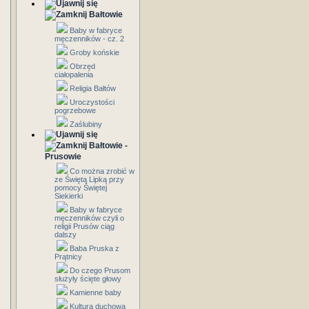
Bałtowie
Baby w fabryce
męczenników - cz. 2
Groby końskie
Obrzęd
ciałopalenia
Religia Bałtów
Uroczystości
pogrzebowe
Zaślubiny
Bałtowie -
Prusowie
Co można zrobić w
ze Świętą Lipką przy
pomocy Świętej
Siekierki
Baby w fabryce
męczenników czyli o
religii Prusów ciąg
dalszy
Baba Pruska z
Prątnicy
Do czego Prusom
służyły ścięte głowy
Kamienne baby
Kultura duchowa