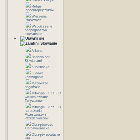
Okolice Bałtyku
Religie
Indoeuropejczyków
Wierzenia
Prasłowian
Współczesne
neopogaństwo
słowiańskie
Słowianie
Arkona
Badania nad
Słowianami
Kupalnocka
Ludowe
kosmogonie
Mazowsze
pogańskie
Mitologia - 1 cz. - O
wielkim dzbanie
Zerywanów
Mitologia - 2 cz. - O
narodzeniu
Przestworzy i
Przedstworzów
Obrzędowość
starosłowiańska
Obrzędy powitania
lata