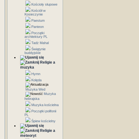
Kościoły słupowe
Kościół w
Kosieczynie
Paestum
Panteon
Początki
architektury PL
Tadż Mahal
Świątynie
buddyjskie
Religie a
muzyka
Hymn
Kolęda
Muzyka Wed
Muzyka
hebrajska
Muzyka kościelna
Początki polifonii
PL
Śpiew kościelny
Religie a
meteoryt