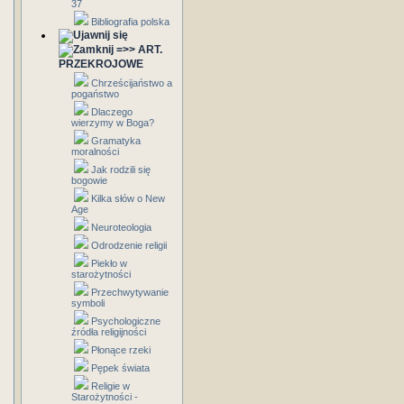
37
Bibliografia polska
=>> ART.
PRZEKROJOWE
Chrześcijaństwo a
pogaństwo
Dlaczego
wierzymy w Boga?
Gramatyka
moralności
Jak rodzili się
bogowie
Kilka słów o New
Age
Neuroteologia
Odrodzenie religii
Piekło w
starożytności
Przechwytywanie
symboli
Psychologiczne
źródła religijności
Płonące rzeki
Pępek świata
Religie w
Starożytności -