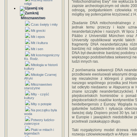
Rozwój historii
"mitochondrialnej Ewy" nie wyklucza 
religii
zapisie archeologicznym od około 200 
odnogą, podgatunkiem człowieka r
mógłby się potencjalnie krzyżować z H.
Mitoznawstwo
Zbadanie DNA mitochondrialnego z 
Czas święty i mity
jednak temu przeczy i każe uznać
Mit grecki
neandertalczyków i naszych. W lipcu 1
Pääbo z Universität München oraz 
Mit i epos
University opublikował wyniki takic
Mit i kultura
fragmenty DNA neandertalczyka różn
bardziej niż odpowiednie odcinki lud
Mit i sen
DNA był dwukrotnie bardziej podobny 
Mit kosmogoniczny
większego podobieństwa sekwencji ne
Ks. Rodz.
ludzi innych ras.
Mitologia w historii
kultury
Z porównania sekwencji DNA neandert
przodkowie ewoluowali własnymi drogam
Mitologie Czarnej
Afryki
się niezależnie z któregoś z plejs
naszego wspólnego przodka jest Homo 
Mitoznawstwo
lat odkryto niedawno w Atapuerca w H
starożytne
znane szczątki neandertalczycków). 
Mity - część
plejstoceńskich hominidów o ponad
kultury
plejstoceńskich osadów kontynentów Star
Mity o potopie
heidelbergensis z Europy. Wygląda n
gatunków ludzkich i sytuacja obecna
Na początku była
świeżej daty. Dopiero przed 30 tys. la
woda
w Europie i jawajskich niedobitków pi
Potwory ludzko-
przetrwali zaskakująco długo.
zwierzęce
Ptaki w mitach i
Taki rozgałęziony model drzewa rod
legendach
rozwoju człowiekowatych w Afryce - ki