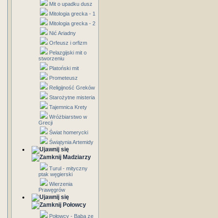
Mit o upadku dusz
Mitologia grecka - 1
Mitologia grecka - 2
Nić Ariadny
Orfeusz i orfizm
Pelazgijski mit o
stworzeniu
Platoński mit
Prometeusz
Religijność Greków
Starożytne misteria
Tajemnica Krety
Wróżbiarstwo w
Grecji
Świat homerycki
Świątynia Artemidy
Madziarzy
Turul - mityczny
ptak węgierski
Wierzenia
Prawęgrów
Połowcy
Połowcy - Baba ze