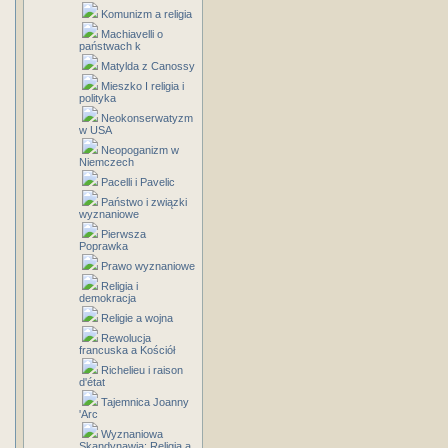
Komunizm a religia
Machiavelli o
państwach k
Matylda z Canossy
Mieszko I religia i
polityka
Neokonserwatyzm
w USA
Neopoganizm w
Niemczech
Pacelli i Pavelic
Państwo i związki
wyznaniowe
Pierwsza
Poprawka
Prawo wyznaniowe
Religia i
demokracja
Religie a wojna
Rewolucja
francuska a Kościół
Richelieu i raison
d'état
Tajemnica Joanny
'Arc
Wyznaniowa
Skandynawia: Religia a