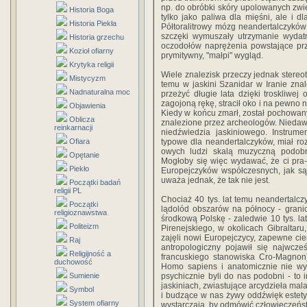
np. do obróbki skóry upolowanych zwier
Historia Boga
tylko jako paliwa dla mięśni, ale i 
Historia Piekła
Półtoralitrowy mózg neandertalczykó
szczęki wymuszały utrzymanie wyda
Historia grzechu
oczodołów naprężenia powstające prz
Kozioł ofiarny
prymitywny, "małpi" wygląd.
Krytyka religii
Wiele znalezisk przeczy jednak stereoty
Mistycyzm
temu w jaskini Szanidar w Iranie znal
Nadnaturalna moc
przeżyć długie lata dzięki troskliw
zagojoną rękę, stracił oko i na pewno
Objawienia
Kiedy w końcu zmarł, został pochowany,
Oblicza
znalezione przez archeologów. Niedawno
reinkarnacji
niedźwiedzia jaskiniowego. Instrume
Ofiara
typowe dla neandertalczyków, miał ro
owych ludzi skalą muzyczną podob
Opętanie
Mogłoby się więc wydawać, że ci pra
Piekło
Europejczyków współczesnych, jak są
uważa jednak, że tak nie jest.
Początki badań
religii PL
Chociaż 40 tys. lat temu neandertalcz
Początki
lądolód obszarów na północy - grani
religioznawstwa
środkową Polskę - zaledwie 10 tys. la
Politeizm
Pirenejskiego, w okolicach Gibraltaru, 
zajęli nowi Europejczycy, zapewne ciem
Raj
antropologiczny pojawił się najwcze
Religijność a
francuskiego stanowiska Cro-Magnon)
duchowość
Homo sapiens i anatomicznie nie wy
Sumienie
psychicznie byli do nas podobni - t
jaskiniach, zwiastujące arcydzieła mala
Symbol
i budzące w nas żywy oddźwięk estety
System ofiarny
wystarczają, by odmówić człowieczeń