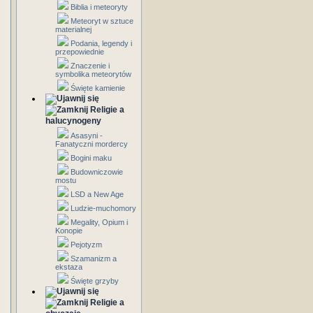
Biblia i meteoryty
Meteoryt w sztuce
materialnej
Podania, legendy i
przepowiednie
Znaczenie i
symbolika meteorytów
Święte kamienie
Religie a
halucynogeny
Asasyni -
Fanatyczni mordercy
Bogini maku
Budowniczowie
mostu
LSD a New Age
Ludzie-muchomory
Megality, Opium i
Konopie
Pejotyzm
Szamanizm a
ekstaza
Święte grzyby
Religie a