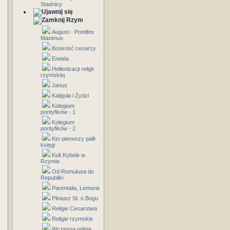
Stadnicy
Rzym
August - Pontifex
Maximus
Boskość cesarzy
Eneida
Hellenizacji religii
rzymskiej
Janus
Kaligula i Żydzi
Kolegium
pontyfików - 1
Kolegium
pontyfików - 2
Kto pierwszy palił
księgi
Kult Kybele w
Rzymie
Od Romulusa do
Republiki
Parentalia, Lemuria
Pliniusz St. o Bogu
Religie Cesarstwa
Religie rzymskie
Wczesna religia