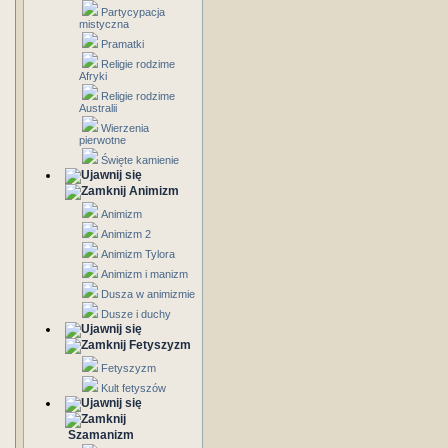
Partycypacja
mistyczna
Pramatki
Religie rodzime
Afryki
Religie rodzime
Australii
Wierzenia
pierwotne
Święte kamienie
Animizm
Animizm
Animizm 2
Animizm Tylora
Animizm i manizm
Dusza w animizmie
Dusze i duchy
Fetyszyzm
Fetyszyzm
Kult fetyszów
Szamanizm