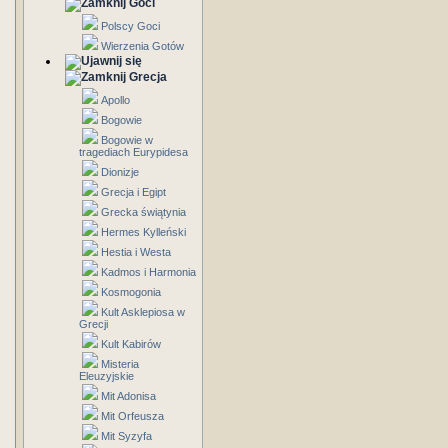
Goci
Polscy Goci
Wierzenia Gotów
Grecja
Apollo
Bogowie
Bogowie w
tragediach Eurypidesa
Dionizje
Grecja i Egipt
Grecka świątynia
Hermes Kylleński
Hestia i Westa
Kadmos i Harmonia
Kosmogonia
Kult Asklepiosa w
Grecji
Kult Kabirów
Misteria
Eleuzyjskie
Mit Adonisa
Mit Orfeusza
Mit Syzyfa