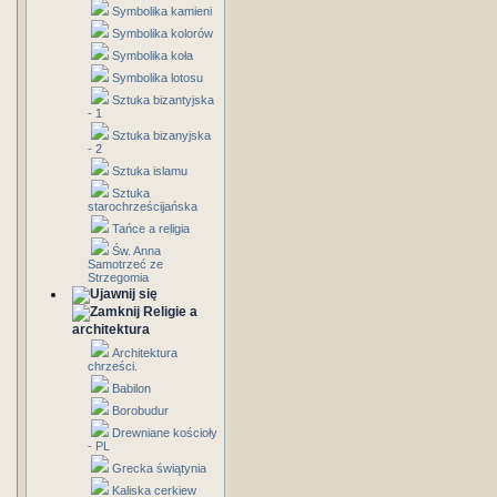
Symbolika kamieni
Symbolika kolorów
Symbolika koła
Symbolika lotosu
Sztuka bizantyjska
- 1
Sztuka bizanyjska
- 2
Sztuka islamu
Sztuka
starochrześcijańska
Tańce a religia
Św. Anna
Samotrzeć ze
Strzegomia
Religie a
architektura
Architektura
chrześci.
Babilon
Borobudur
Drewniane kościoły
- PL
Grecka świątynia
Kaliska cerkiew