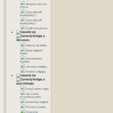
Wartości etyczne
XVII w.
Zarys filozofii
buddyjskiej 1
Zarys filozofii
buddyjskiej 2
Źródło moralności
Religie a
literatura
Anthony de Mello
Dante Alighieri -
Piekło
Konstandinos
Kawafis
Literatura religijna
Powieść religijna
Religia a
psychologia
Freud wobec religii
Jak zostać
przywódcą sekty
Konwersja religijna
Po końcu świata
Przeżycie