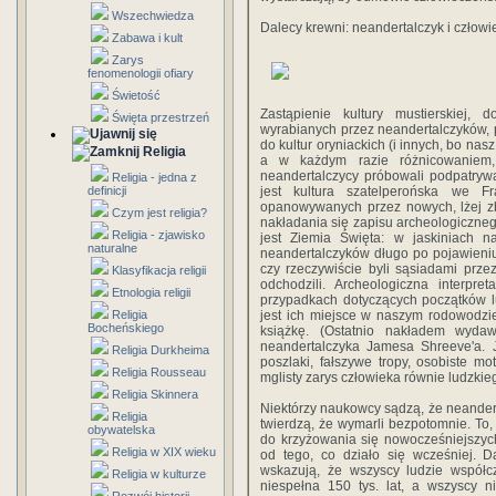
Wszechwiedza
Dalecy krewni: neandertalczyk i człow
Zabawa i kult
Zarys
fenomenologii ofiary
Świetość
Zastąpienie kultury mustierskiej,
Święta przestrzeń
wyrabianych przez neandertalczyków, 
do kultur oryniackich (i innych, bo na
Religia
a w każdym razie różnicowaniem, 
neandertalczycy próbowali podpatryw
Religia - jedna z
definicji
jest kultura szatelperońska we F
opanowywanych przez nowych, lżej z
Czym jest religia?
nakładania się zapisu archeologiczneg
Religia - zjawisko
jest Ziemia Święta: w jaskiniach 
naturalne
neandertalczyków długo po pojawieniu
czy rzeczywiście byli sąsiadami przez
Klasyfikacja religii
odchodzili. Archeologiczna interpre
Etnologia religii
przypadkach dotyczących początków lud
Religia
jest ich miejsce w naszym rodowodzie,
Bocheńskiego
książkę. (Ostatnio nakładem wyda
neandertalczyka Jamesa Shreeve'a. 
Religia Durkheima
poszlaki, fałszywe tropy, osobiste m
Religia Rousseau
mglisty zarys człowieka równie ludzkie
Religia Skinnera
Niektórzy naukowcy sądzą, że neandert
Religia
twierdzą, że wymarli bezpotomnie. To, 
obywatelska
do krzyżowania się nowocześniejszych 
Religia w XIX wieku
od tego, co działo się wcześniej. 
wskazują, że wszyscy ludzie współc
Religia w kulturze
niespełna 150 tys. lat, a wszyscy ni