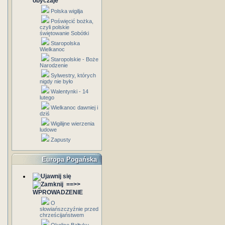
obyczaje
Polska wigilja
Poświęcić bożka,
czyli polskie
świętowanie Sobótki
Staropolska
Wielkanoc
Staropolskie - Boże
Narodzenie
Sylwestry, których
nigdy nie było
Walentynki - 14
lutego
Wielkanoc dawniej i
dziś
Wigilijne wierzenia
ludowe
Zapusty
Europa Pogańska
==>>
WPROWADZENIE
O
słowiańszczyźnie przed
chrześcijaństwem