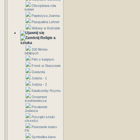
Obrzędowa rola
kobiet
Papieżyca Joanna
Pasqualina Lehner
Wdowy w Kościele
Religie a
sztuka
100 filmów
biblijnych
Film o świętym
Fresk w Staszowie
Gwiazda
Judyta - 1
Judyta - 2
Katakumby Rzymu
Ornament
średniowiecza
Pocałunek
Judasza
Początki sztuki
chrześci.
Powstanie teatru
FR
Symbolika barw