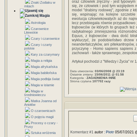
oraz człowiek zręczny - jest typowy
Znaki Zodiaku w
się, że człowiek i pod tym względem n
mitach
model "drabiny rodowej", zgodnie z któ
się, wspinając na kolejne szczeble
Magia
ewolucja człowiekowatych aż do najn
Astrologia
lecz przebiegała równie przypadkowo
trąbowców (w których to grupach też d
Czarownice
radykalnego zmniejszenia różnorodno
Litewskie
Equus, z trąbowców - dwa dość blisko
Czary i czarownice
wykluczyć, że podobieństwo drzew 
neandertalczyków, ani pitekantropów, 
Czary i czarty
polskie
przyczynę - Homo sapiens sapiens z 
zachowań - także sprawnego, zespołow
Kary za czarymary
Magia a religia
Artykuł pochodzi z "Wiedzy i Życia" nr 
Magia afrykańska
Data utworzenia:
03/06/2008 @ 23:19
Magia babilońska
Ostatnie zmiany:
15/06/2011 @ 01:58
Kategoria :
ZAGADNIENIA INNE
Magia podbija świat
Strona czytana
107702 razy
Magia w islamie
Magia w
średniowieczu
Matka Joanna od
Aniołów
O czarownicach
O pojęciu magii
Procesy o czary -
Prusy
Komentarz #1
autor :
Piotr
05/07/2021 
Sztuka wróżenia