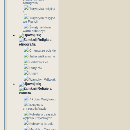
bibliografia
Turystyka religijna
1
Turystyka religijna
we Francji
Świątynie które
warto zobaczyć
Religia a
etnografia
Cmentarze polskie
Jajka wielkanocne
Podłaźniczka
Stary rok
Upiór!
Wampiry i Wilkołaki
Religie a
kobieta
7 kobiet Watykanu
Kobieta w
chrzescijaństwie
Kobieta w czasach
wypraw krzyżowych
Kobiety w Izraelu
Matylda z Canossy