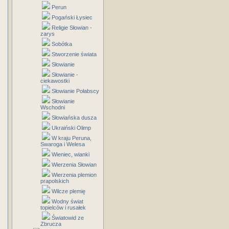
Perun
Pogański Łysiec
Religie Słowian -
zarys
Sobótka
Stworzenie świata
Słowianie
Słowianie -
ciekawostki
Słowianie Połabscy
Słowianie
Wschodni
Słowiańska dusza
Ukraiński Olimp
W kraju Peruna,
Swaroga i Welesa
Wieniec, wianki
Wierzenia Słowian
Wierzenia plemion
prapolskich
Wilcze plemię
Wodny świat
topielców i rusałek
Światowid ze
Zbrucza