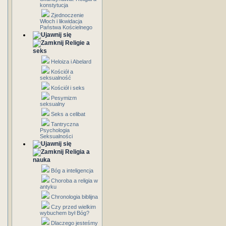
konstytucja
Zjednoczenie
Włoch i likwidacja
Państwa Kościelnego
Religie a
seks
Heloiza i Abelard
Kościół a
seksualność
Kościół i seks
Pesymizm
seksualny
Seks a celibat
Tantryczna
Psychologia
Seksualności
Religia a
nauka
Bóg a inteligencja
Choroba a religia w
antyku
Chronologia biblijna
Czy przed wielkim
wybuchem był Bóg?
Dlaczego jesteśmy