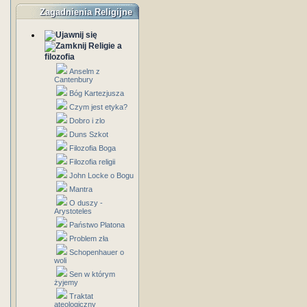
Zagadnienia Religijne
Religie a
filozofia
Anselm z
Cantenbury
Bóg Kartezjusza
Czym jest etyka?
Dobro i zlo
Duns Szkot
Filozofia Boga
Filozofia religii
John Locke o Bogu
Mantra
O duszy -
Arystoteles
Państwo Platona
Problem zła
Schopenhauer o
woli
Sen w którym
żyjemy
Traktat
ateologiczny