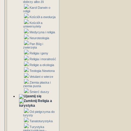
dobrzy albo źli
Karol Darwin o
religii
Kościół a ewolucja
Kościół a
uniwersytety
Medycyna i religia
Neuroteologia
Pan Bóg i
zwierzęta
Religia i geny
Religia i moralność
Religie a ekologia
Teologia Newtona
Vetulani o wierze
Ziemia płaska i
ziemia pusta
Śmierć duszy
Religia a
turystyka
Od pielgrzyma do
turysty
Tanatoturystyka
Turystyka
pielgrzymkowa -