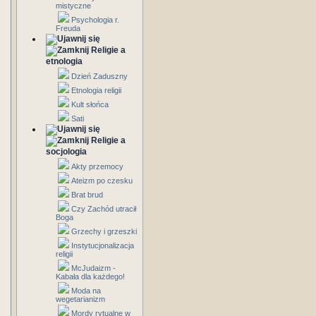
mistyczne
Psychologia r.
Freuda
Religie a
etnologia
Dzień Zaduszny
Etnologia religii
Kult słońca
Sati
Religie a
socjologia
Akty przemocy
Ateizm po czesku
Brat brud
Czy Zachód utracił
Boga
Grzechy i grzeszki
Instytucjonalizacja
religii
McJudaizm -
Kabała dla każdego!
Moda na
wegetarianizm
Mordy rytualne w