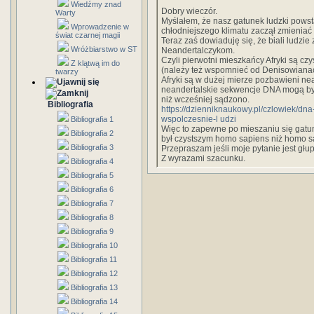
Wiedźmy znad
Dobry wieczór.
Warty
Myślałem, że nasz gatunek ludzki powsta
Wprowadzenie w
chłodniejszego klimatu zaczął zmieniać 
świat czarnej magii
Teraz zaś dowiaduję się, że biali ludzie
Wróżbiarstwo w ST
Neandertalczykom.
Czyli pierwotni mieszkańcy Afryki są czy
Z klątwą im do
(należy też wspomnieć od Denisowianac
twarzy
Afryki są w dużej mierze pozbawieni ne
neandertalskie sekwencje DNA mogą by
niż wcześniej sądzono.
Bibliografia
https://dzienniknaukowy.pl/czlowiek/dn
wspolczesnie-l udzi
Bibliografia 1
Więc to zapewne po mieszaniu się gatunk
Bibliografia 2
był czystszym homo sapiens niż homo sa
Bibliografia 3
Przepraszam jeśli moje pytanie jest głup
Z wyrazami szacunku.
Bibliografia 4
Bibliografia 5
Bibliografia 6
Bibliografia 7
Bibliografia 8
Bibliografia 9
Bibliografia 10
Bibliografia 11
Bibliografia 12
Bibliografia 13
Bibliografia 14