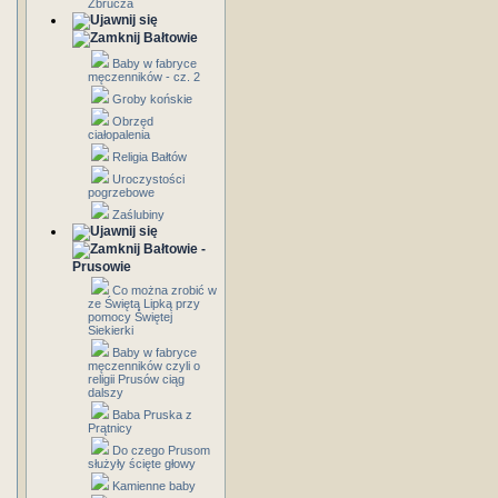
Zbrucza
Bałtowie
Baby w fabryce
męczenników - cz. 2
Groby końskie
Obrzęd
ciałopalenia
Religia Bałtów
Uroczystości
pogrzebowe
Zaślubiny
Bałtowie -
Prusowie
Co można zrobić w
ze Świętą Lipką przy
pomocy Świętej
Siekierki
Baby w fabryce
męczenników czyli o
religii Prusów ciąg
dalszy
Baba Pruska z
Prątnicy
Do czego Prusom
służyły ścięte głowy
Kamienne baby