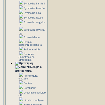
Symbolika kamieni
Symbolika kolorów
Symbolika koła
Symbolika lotosu
Sztuka bizantyjska
- 1
Sztuka bizanyjska
- 2
Sztuka islamu
Sztuka
starochrześcijańska
Tańce a religia
Św. Anna
Samotrzeć ze
Strzegomia
Religie a
architektura
Architektura
chrześci.
Babilon
Borobudur
Drewniane kościoły
- PL
Grecka świątynia
Kaliska cerkiew