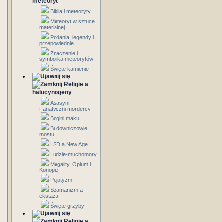
meteoryt
Biblia i meteoryty
Meteoryt w sztuce
materialnej
Podania, legendy i
przepowiednie
Znaczenie i
symbolika meteorytów
Święte kamienie
Religie a
halucynogeny
Asasyni -
Fanatyczni mordercy
Bogini maku
Budowniczowie
mostu
LSD a New Age
Ludzie-muchomory
Megality, Opium i
Konopie
Pejotyzm
Szamanizm a
ekstaza
Święte grzyby
Religie a