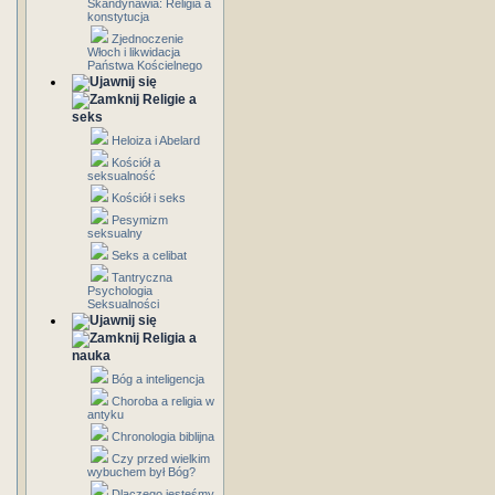
Skandynawia: Religia a
konstytucja
Zjednoczenie
Włoch i likwidacja
Państwa Kościelnego
Religie a
seks
Heloiza i Abelard
Kościół a
seksualność
Kościół i seks
Pesymizm
seksualny
Seks a celibat
Tantryczna
Psychologia
Seksualności
Religia a
nauka
Bóg a inteligencja
Choroba a religia w
antyku
Chronologia biblijna
Czy przed wielkim
wybuchem był Bóg?
Dlaczego jesteśmy