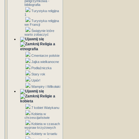
pielgrzymkowa -
bibliografia
Turystyka religijna
1
Turystyka religijna
we Francji
Świątynie które
warto zobaczyć
Religia a
etnografia
Cmentarze polskie
Jajka wielkanocne
Podłaźniczka
Stary rok
Upiór!
Wampiry i Wilkołaki
Religie a
kobieta
7 kobiet Watykanu
Kobieta w
chrzescijaństwie
Kobieta w czasach
wypraw krzyżowych
Kobiety w Izraelu