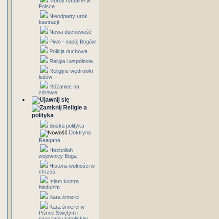
Mordy rytualne w
Polsce
Nieodparty urok
kastracji
Nowa duchowość
Piwo - napój Bogów
Policja duchowa
Religia i wspólnota
Religijne wędrówki
ludów
Różaniec na
zdrowie
Religie a
polityka
Boska polityka
Doktryna
Reagana
Hezbollah
wojownicy Boga
Historia wolności w
chrześ.
Islam kontra
hinduizm
Kara śmierci
Kara śmierci w
Piśmie Świętym i
nauczaniu katolickim