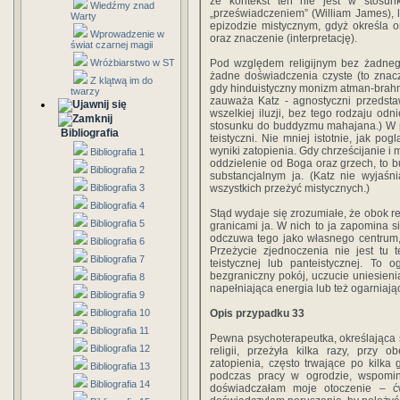
że kontekst ten nie jest w stosu
Wiedźmy znad
„przeświadczeniem” (William James), 
Warty
epizodzie mistycznym, gdyż określa o
Wprowadzenie w
oraz znaczenie (interpretację).
świat czarnej magii
Wróżbiarstwo w ST
Pod względem religijnym bez żadnego
żadne doświadczenia czyste (to znacz
Z klątwą im do
gdy hinduistyczny monizm atman-brahm
twarzy
zauważa Katz - agnostyczni przedsta
wszelkiej iluzji, bez tego rodzaju od
stosunku do buddyzmu mahajana.) W p
Bibliografia
teistyczni. Nie mniej istotnie, jak po
wyniki zatopienia. Gdy chrześcijanie 
Bibliografia 1
oddzielenie od Boga oraz grzech, to bu
Bibliografia 2
substancjalnym ja. (Katz nie wyjaśn
Bibliografia 3
wszystkich przeżyć mistycznych.)
Bibliografia 4
Stąd wydaje się zrozumiałe, że obok rel
Bibliografia 5
granicami ja. W nich to ja zapomina s
odczuwa tego jako własnego centrum,
Bibliografia 6
Przeżycie zjednoczenia nie jest tu t
Bibliografia 7
teistycznej lub panteistycznej. To 
bezgraniczny pokój, uczucie uniesienia
Bibliografia 8
napełniająca energia lub też ogarniając
Bibliografia 9
Bibliografia 10
Opis przypadku 33
Bibliografia 11
Pewna psychoterapeutka, określająca s
Bibliografia 12
religii, przeżyła kilka razy, przy 
zatopienia, często trwające po kilka
Bibliografia 13
podczas pracy w ogrodzie, wspomin
Bibliografia 14
doświadczałam moje otoczenie – ćw