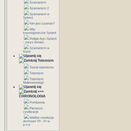
Szamanizm
Szamanizm 2
Szamanizm w
Syberii
Kim jest szaman?
Mity
kosmogoniczne Syberii
Religie Azji i Syberii
- zarys tematu
Szamanizm w
Korei
Totemizm
Teoria totemizmu
Totemizm
Totemizm
Malinowskiego
=>>
CHRONOLOGIA
Prehistoria
Pierwsze
cywilizacje
Wielkie rewolucje
duchowe VII - IV w.
p.n.e