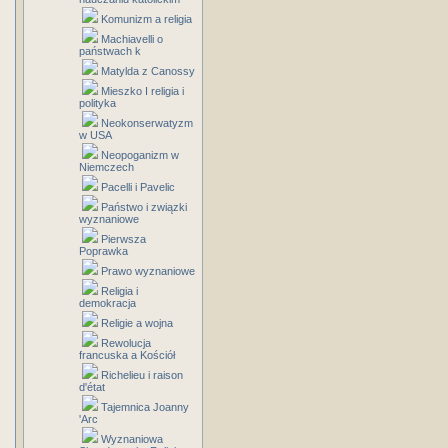
Komunizm a religia
Machiavelli o
państwach k
Matylda z Canossy
Mieszko I religia i
polityka
Neokonserwatyzm
w USA
Neopoganizm w
Niemczech
Pacelli i Pavelic
Państwo i związki
wyznaniowe
Pierwsza
Poprawka
Prawo wyznaniowe
Religia i
demokracja
Religie a wojna
Rewolucja
francuska a Kościół
Richelieu i raison
d'état
Tajemnica Joanny
'Arc
Wyznaniowa