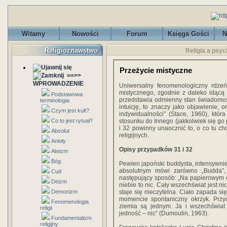
Witamy
Nowości
Forum
Księga Gości
N
Religioznawstwo
Religia a psyc
Przeżycie mistyczne
==>>
WPROWADZENIE
Uniwersalny fenomenologiczny rdzeń
mistycznego, zgodnie z daleko idącą 
Podstawowa
przedstawia odmienny stan świadomości
terminologia
intuicję, to znaczy jako objawienie,
Czym jest kult?
indywidualności” (Stace, 1960), któ
Co to jest rytuał?
stosunku do Innego (jakkolwiek się go 
i 32 powinny unaocznić to, o co tu ch
Absolut
religijnych.
Anioły
Opisy przypadków 31 i 32
Ateizm
Bóg
Pewien japoński buddysta, intensywnie 
absolutnym mówi zarówno „Budda”, j
Cud
następujący sposób: „Na papierowym okn
Deizm
niebie to nic. Cały wszechświat jest n
Demonizm
staje się nieczytelna. Ciało zapada 
momencie spontaniczny okrzyk. Przyc
Fenomenologia
ziemia są jednym. Ja i wszechświat
religii
jedność – nic” (Dumoulin, 1963).
Fundamentalizm
religijny