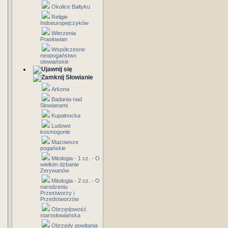
Okolice Bałtyku
Religie
Indoeuropejczyków
Wierzenia
Prasłowian
Współczesne
neopogaństwo
słowiańskie
Słowianie
Arkona
Badania nad
Słowianami
Kupalnocka
Ludowe
kosmogonie
Mazowsze
pogańskie
Mitologia - 1 cz. - O
wielkim dzbanie
Zerywanów
Mitologia - 2 cz. - O
narodzeniu
Przestworzy i
Przedstworzów
Obrzędowość
starosłowiańska
Obrzędy powitania