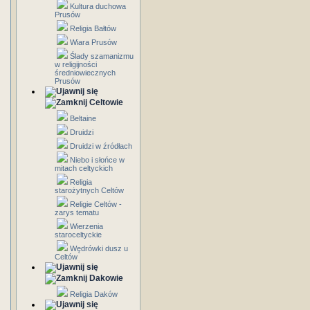
Kultura duchowa
Prusów
Religia Bałtów
Wiara Prusów
Ślady szamanizmu
w religijności
średniowiecznych
Prusów
Celtowie
Beltaine
Druidzi
Druidzi w źródłach
Niebo i słońce w
mitach celtyckich
Religia
starożytnych Celtów
Religie Celtów -
zarys tematu
Wierzenia
staroceltyckie
Wędrówki dusz u
Celtów
Dakowie
Religia Daków