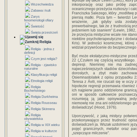
wpisuje się także Lewin (1982), który 
Wszechwiedza
inkorporację oraz jako próbę zapr
oceanicznego przeżycia rozkoszy i cało
Zabawa i kult
Franciszka Salezego, który „modlitwę 
Zarys
piersią matki. Poza tym – twierdzi L
fenomenologii ofiary
wrażenie, „jak gdyby usta zosta
prewerbalnego, tak że z trudnością prz
Świetość
jedzeniem lub ssaniem” (Lewin, 1982, 
Święta przestrzeń
że przeżycia mistyczne wcale nie stano
niektóre psychoterapeutyczne i doświad
Religia
Kris). W jedności kosmicznej, której
widział przywrócenie do bezpiecznego ż
Religia - jedna z
definicji
Być może ekstatyczno-mistyczne przeży
Czym jest religia?
22 („Czułem się częścią wszystkiego. 
depresji. Niemniej nie ma żadneg
Religia - zjawisko
naturalne
najwcześniejszych stadiów dzieciństwa
dorosłych, a zbyt mało zachowa
Klasyfikacja religii
Osiemnastolatek z opisu przypadku 22 p
Etnologia religii
Teresa z Ávili, nie rzucali się w ocz
hipotezie regresji przemawia również i
Religia
ich najpierw jasno oddzielone granicą
Bocheńskiego
oni w sposób całkowicie poznawczy 
Religia Durkheima
rozumieją ją jako opisywalną jedy
Religia Rousseau
niemowlę nie zna ani oddzielonego gra
doświadczyć (Hood, 1976).
Religia Skinnera
Religia
Uporczywość, z jaką mistycy potwier
obywatelska
przekonywająco przez trudność opis
doświadczeń ja. Wszak uzdolnieni jęz
Religia w XIX wieku
pojęć granicznych, metafor oraz pa
Religia w kulturze
„szepczące milczenie”.