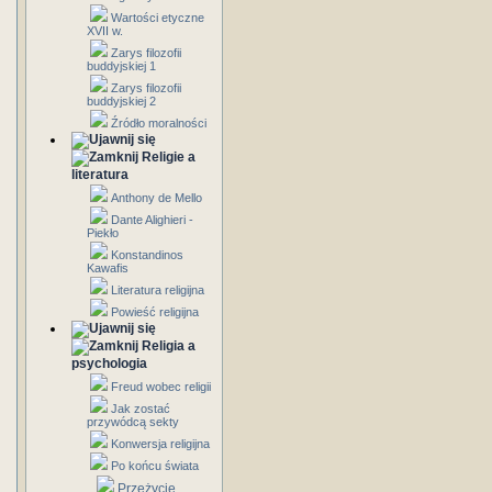
Wartości etyczne
XVII w.
Zarys filozofii
buddyjskiej 1
Zarys filozofii
buddyjskiej 2
Źródło moralności
Religie a
literatura
Anthony de Mello
Dante Alighieri -
Piekło
Konstandinos
Kawafis
Literatura religijna
Powieść religijna
Religia a
psychologia
Freud wobec religii
Jak zostać
przywódcą sekty
Konwersja religijna
Po końcu świata
Przeżycie