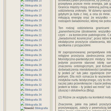
doświadczyłam poruszenia, by położyć s
Bibliografia 15
przepływa przeze mnie energia, jak 
Bibliografia 16
Granica między moją cielesną jaźnią 
Bibliografia 17
oddzielenia zniknęło. W dziwny sposób
gdybym ja była z niej, a ona ze mni
Bibliografia 18
miłującą energię oraz że wszystko –
Bibliografia 19
rodzajem świadomości, której nie potra
Bibliografia 20
Ten rodzaj oddzielenia granicam
Bibliografia 21
„panenheniczne (dosłownie: wszystko-
czyni – za koniecznie patologiczne. C
Bibliografia 22
„świadomość kosmiczna”, przez które 
Bibliografia 23
ekstatyczne przeżycie oświecenia, k
Bibliografia 24
spotkania z przyjaciółmi.
Bibliografia 25
W zaproponowanej perspektywie inter
Bibliografia 26
religijne przeżycia zjednoczenia z
Monistyczno-panteistyczni mistycy hi
Bibliografia 27
jedynie pozornie stanowi istotę sa
Bibliografia 28
znaczeniu ontologicznym, jest tożs
doświadczenia nieistotowości (anatman
Bibliografia 29
ty jesteś ja” lub jako zgaśnięcie (n
Bibliografia 30
jednym. Dla nich oznacza to wyzwole
Bibliografia 31
mistyków nurtu teistycznego, czy to chr
raczej jako przeniknięcie i bycie jedn
Bibliografia 32
jestem w tobie – ty jesteś we mnie” lub
Bibliografia 33
(dusza) i oblubieńca (Bóg).
Bibliografia 34
(2) Różne ze względu na kontekst mot
Bibliografia 35
Znaczenie, jakie ma jakieś przeżyci
Bibliografia 36
przeżywającej, zależy z pewnością t
Bibliografia