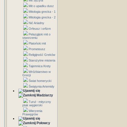
Mit Syzyfa
Mit o upadku dusz
Mitologia grecka - 1
Mitologia grecka - 2
Nić Ariadny
Orfeusz i orfizm
Pelazgijski mit o
stworzeniu
Platoński mit
Prometeusz
Religijność Greków
Starożytne misteria
Tajemnica Krety
Wróżbiarstwo w
Grecji
Świat homerycki
Świątynia Artemidy
Madziarzy
Turul - mityczny
ptak węgierski
Wierzenia
Prawęgrów
Połowcy