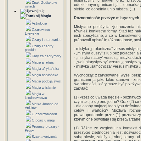
inspiracyjny charakter oraz przygo
Znaki Zodiaku w
oddzielonym granicami ja – demarkac
mitach
siebie, co dopełnia unio mistica. (...)
Magia
Różnorodność przeżyć mistycznych
Astrologia
Mistyczne przeżycia zjednoczenia ni
Czarownice
również konkretne formy. Stąd też nale
Litewskie
nich specyficzne, a co w konsekwencj
Czary i czarownice
próbowali opisać tę różnorodność, posłu
Czary i czarty
- mistyka „profaniczna” versus mistyka „
polskie
- „mistyka duszy” z lub bez połączenia 
Kary za czarymary
- „mistyka natury” versus „ mistyka duch
- „woluntarystyczny” versus „gnostyczny
Magia a religia
- mistyka „samotnicza” versus mistyka 
Magia afrykańska
Magia babilońska
Wychodząc z zarysowanej wyżej persp
granicami ja jako takie stanowi - zmie
Magia podbija świat
świadomości, który może być przeżywa
Magia w islamie
zapytać:
Magia w
(1) Przez co uwaga będzie - poznawczo
średniowieczu
czym czuje się ono jedno? Oraz (2) 
Matka Joanna od
- dla osoby mającej tego typu doświadc
Aniołów
celów i wartości? Możliwa różnor
O czarownicach
prawdopodobnie przez (1) poznawczy 
którym one powstają i są przetwarzane
O pojęciu magii
Procesy o czary -
(1) Różne ze względu na kontekst św
Prusy
przeżycie zjednoczenia jest doświadcz
Sztuka wróżenia
sobą niesie, zależy z jednej strony od