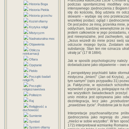
Francuska katoliczka Lucie Christine (
Historia Boga
podczas spontanicznej modlitwy o
intensywnego zjednoczenia z Bogiem 
Historia Piekła
idę do kościoła, Bóg udziela mi odcz
Historia grzechu
słowami – wydaje się ono przekraczać
wszelkiej postaci; ogląd i zjednocze
Kozioł ofiarny
On jest jedno ze mną; przenika mnie, j
Krytyka religii
oddycham, bardziej wewnętrznie ze mn
jestem całkowicie w jego posiadaniu, 
Mistycyzm
jest niewyrażalne, jest zachwytem, up
Nadnaturalna moc
„Jezus wszedł do mnie przez swój sa
Objawienia
odczucie mojego bycia. Zostałam ok
substancję. Stan ten nie oznacza utr
Oblicza
utratę ja” (17 III 1884).
reinkarnacji
Ofiara
Jak w sposób psychologiczny należy z
doświadczane jako objawienie – owo w
Opętanie
Piekło
Z perspektywy psychiatrii takie sformuł
Początki badań
mistyczna „śmierć” (Jan od Krzyża), „u
religii PL
tym samym” (opis przypadku 31) pozwal
ja. Faktycznie, w epizodach schizof
Początki
wyzwoleń z granic ja, polegające na 
religioznawstwa
we wszystkich świadectwach przeżyć i
Politeizm
unio mistica
jest opisywana jako odw
Raj
dezintegracja, lecz jako „przebudze
„prawdziwe życie”. Podobnie jak to ilus
Religijność a
duchowość
Interpretacje psychoanalityczne pró
Sumienie
zjednoczenia jako regresję do „nie
„mieści w sobie wszystko”. W ten sposó
Symbol
172) interpretował wzmiankę Romaina 
System ofiarny