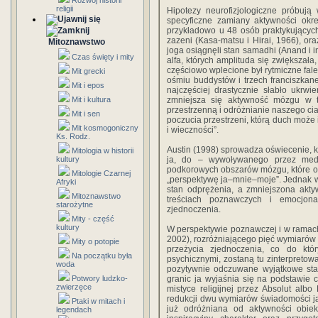
Rozwój historii
religii
Hipotezy neurofizjologiczne próbują
specyficzne zamiany aktywności okr
przykładowo u 48 osób praktykującyc
zazeni (Kasa-matsu i Hirai, 1966), ora
Mitoznawstwo
joga osiągnęli stan samadhi (Anand i i
Czas święty i mity
alfa, których amplituda się zwiększała
częściowo wplecione był rytmiczne fale 
Mit grecki
ośmiu buddystów i trzech franciszka
Mit i epos
najczęściej drastycznie słabło ukrw
Mit i kultura
zmniejsza się aktywność mózgu w tz
przestrzenną i odróżnianie naszego ci
Mit i sen
poczucia przestrzeni, którą duch może 
Mit kosmogoniczny
i wieczności”.
Ks. Rodz.
Austin (1998) sprowadza oświecenie, kt
Mitologia w historii
kultury
ja, do – wywoływanego przez medy
podkorowych obszarów mózgu, które odp
Mitologie Czarnej
„perspektywę ja–mnie–moje”. Jednak wy
Afryki
stan odprężenia, a zmniejszona akt
Mitoznawstwo
treściach poznawczych i emocjon
starożytne
zjednoczenia.
Mity - część
kultury
W perspektywie poznawczej i w ramach
2002), rozróżniającego pięć wymiarów ś
Mity o potopie
przeżycia zjednoczenia, co do któr
Na początku była
psychicznymi, zostaną tu zinterpreto
woda
pozytywnie odczuwane wyjątkowe stan
Potwory ludzko-
granic ja wyjaśnia się na podstawie 
zwierzęce
mistyce religijnej przez Absolut alb
redukcji dwu wymiarów świadomości ja:
Ptaki w mitach i
już odróżniana od aktywności obiek
legendach