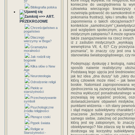
które mogą wpływać na religijność kon
37
konieczne do uwzględnienia tu wym
Bibliografia polska
człowieka wierzącego towarzyszy 
rozwinięta gotowość do samokontroli m
=>> ART.
pokonania frustracji, lęku i smutku lu
PRZEKROJOWE
zapomnienia o takich obciążeniach?
kontekście „samotniczym” („kwietystyc
Chrześcijaństwo a
pod względem społecznym, a zaanga
pogaństwo
mistycznym zatopieniu? A może ogranic
Dlaczego
także zaangażowanie na rzecz innych l
wierzymy w Boga?
iż z zaślubin mistycznych „wynikają 
wewnętrzna VII, 4, 6)? Czy przeżycia
Gramatyka
moralności
poznania”, to znaczy czy jest ona t
stanowiska światopoglądowego, czy n
Jak rodzili się
bogowie
Podejmując dyskusję z teologią, należ
Kilka słów o New
sposób naiwnie realistyczny utoż
Age
Podstawą tego ujęcia jest średniowiecz
Neuroteologia
jak też idea „dna duszy” lub „iskry du
którą człowiek może mieć – jak twi
Odrodzenie religii
boskie. Natomiast zaproponowana wyż
Piekło w
zjednoczenia są zazwyczaj kształtow
starożytności
można wykluczyć ponadnaturalnego wp
pozwalają się wyjaśnić prościej, os
Przechwytywanie
symboli
doświadczeniami objawień mistyków, 
punktami widzenia – ich stany pewnośc
Psychologiczne
i stąd mające subiektywny charakter) n
źródła religijności
znaczenie „technik psychologicznych
Płonące rzeki
samego siebie, zależnej od pochłonięc
którą jest się zatopionym, to znac
Pępek świata
obiektywnego? Nie zdarza się to wte
Religie w
dostrzega się korzystny subiektyw
Starożytności -