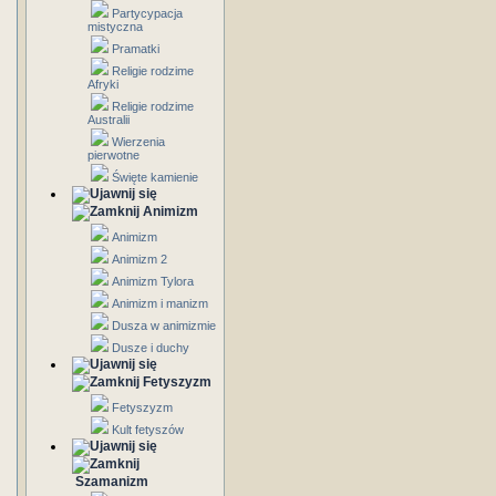
Partycypacja
mistyczna
Pramatki
Religie rodzime
Afryki
Religie rodzime
Australii
Wierzenia
pierwotne
Święte kamienie
Animizm
Animizm
Animizm 2
Animizm Tylora
Animizm i manizm
Dusza w animizmie
Dusze i duchy
Fetyszyzm
Fetyszyzm
Kult fetyszów
Szamanizm