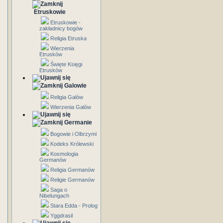
Etruskowie
Etruskowie -
zakładnicy bogów
Religia Etruska
Wierzenia
Etrusków
Święte Księgi
Etrusków
Galowie
Religia Galów
Wierzenia Galów
Germanie
Bogowie i Olbrzymi
Kodeks Królewski
Kosmologia
Germanów
Religia Germanów
Religie Germanów
Saga o
Nibelungach
Stara Edda - Prolog
Yggdrasil