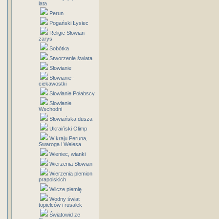
lata
Perun
Pogański Łysiec
Religie Słowian -
zarys
Sobótka
Stworzenie świata
Słowianie
Słowianie -
ciekawostki
Słowianie Połabscy
Słowianie
Wschodni
Słowiańska dusza
Ukraiński Olimp
W kraju Peruna,
Swaroga i Welesa
Wieniec, wianki
Wierzenia Słowian
Wierzenia plemion
prapolskich
Wilcze plemię
Wodny świat
topielców i rusałek
Światowid ze