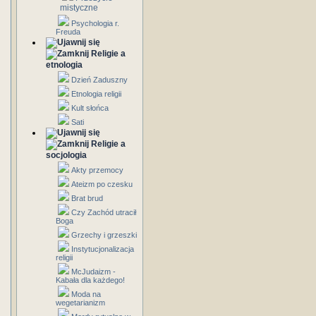
mistyczne
Psychologia r.
Freuda
Religie a
etnologia
Dzień Zaduszny
Etnologia religii
Kult słońca
Sati
Religie a
socjologia
Akty przemocy
Ateizm po czesku
Brat brud
Czy Zachód utracił
Boga
Grzechy i grzeszki
Instytucjonalizacja
religii
McJudaizm -
Kabała dla każdego!
Moda na
wegetarianizm