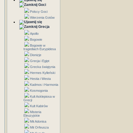
Goci
Polscy Goci
Wierzenia Gotów
Grecja
Apollo
Bogowie
Bogowie w
tragediach Eurypidesa
Dionizje
Grecja i Egipt
Grecka świątynia
Hermes Kylleński
Hestia i Westa
Kadmos i Harmonia
Kosmogonia
Kult Asklepiosa w
Grecji
Kult Kabirów
Misteria
Eleuzyjskie
Mit Adonisa
Mit Orfeusza