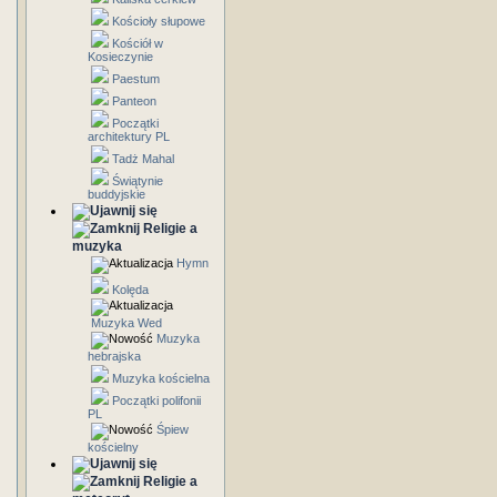
Kościoły słupowe
Kościół w
Kosieczynie
Paestum
Panteon
Początki
architektury PL
Tadż Mahal
Świątynie
buddyjskie
Religie a
muzyka
Hymn
Kolęda
Muzyka Wed
Muzyka
hebrajska
Muzyka kościelna
Początki polifonii
PL
Śpiew
kościelny
Religie a