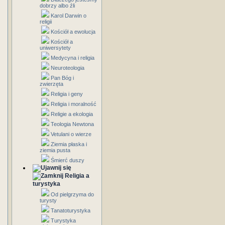
dobrzy albo źli
Karol Darwin o
religii
Kościół a ewolucja
Kościół a
uniwersytety
Medycyna i religia
Neuroteologia
Pan Bóg i
zwierzęta
Religia i geny
Religia i moralność
Religie a ekologia
Teologia Newtona
Vetulani o wierze
Ziemia płaska i
ziemia pusta
Śmierć duszy
Religia a
turystyka
Od pielgrzyma do
turysty
Tanatoturystyka
Turystyka