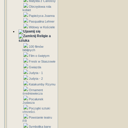
Matylda z Canossy
Obrzędowa rola
kobiet
Papieżyca Joanna
Pasqualina Lehner
Wdowy w Kościele
Religie a
sztuka
100 filmów
biblijnych
Film o świętym
Fresk w Staszowie
Gwiazda
Judyta - 1
Judyta - 2
Katakumby Rzymu
Ornament
średniowiecza
Pocałunek
Judasza
Początki sztuki
chrześci.
Powstanie teatru
FR
Symbolika barw