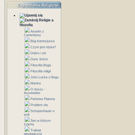
Zagadnienia Religijne
Religie a
filozofia
Anselm z
Cantenbury
Bóg Kartezjusza
Czym jest etyka?
Dobro i zlo
Duns Szkot
Filozofia Boga
Filozofia religii
John Locke o Bogu
Mantra
O duszy -
Arystoteles
Państwo Platona
Problem zła
Schopenhauer o
woli
Sen w którym
żyjemy
Traktat
ateologiczny