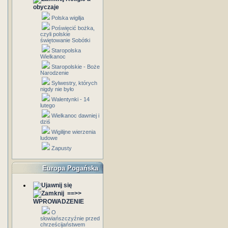
obyczaje
Polska wigilja
Poświęcić bożka,
czyli polskie
świętowanie Sobótki
Staropolska
Wielkanoc
Staropolskie - Boże
Narodzenie
Sylwestry, których
nigdy nie było
Walentynki - 14
lutego
Wielkanoc dawniej i
dziś
Wigilijne wierzenia
ludowe
Zapusty
Europa Pogańska
==>>
WPROWADZENIE
O
słowiańszczyźnie przed
chrześcijaństwem