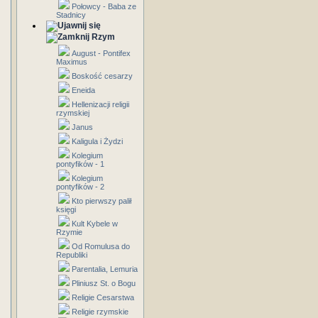
Połowcy - Baba ze
Stadnicy
Rzym
August - Pontifex
Maximus
Boskość cesarzy
Eneida
Hellenizacji religii
rzymskiej
Janus
Kaligula i Żydzi
Kolegium
pontyfików - 1
Kolegium
pontyfików - 2
Kto pierwszy palił
księgi
Kult Kybele w
Rzymie
Od Romulusa do
Republiki
Parentalia, Lemuria
Pliniusz St. o Bogu
Religie Cesarstwa
Religie rzymskie