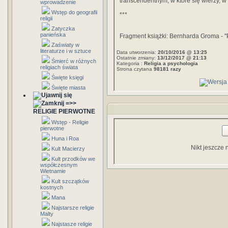
transcendentnym, w które się wierzy, 
wprowadzenie
Wstęp do geografii
***
religii
Zatyczka
panieńska
Fragment książki: Bernharda Groma - "P
Zaświaty w
literaturze i w sztuce
Data utworzenia:
20/10/2016 @ 13:25
Ostatnie zmiany:
13/12/2017 @ 21:13
Śmierć w różnych
Kategoria :
Religia a psychologia
religiach świata
Strona czytana
98181 razy
Święte księgi
Święte miasta
=>>
RELIGIE PIERWOTNE
Wstęp - Religie
pierwotne
Huna i Roa
Nikt jeszcze 
Kult Macierzy
Kult przodków we
współczesnym
Wietnamie
Kult szczątków
kostnych
Mana
Najstarsze religie
Malty
Najstasze religie