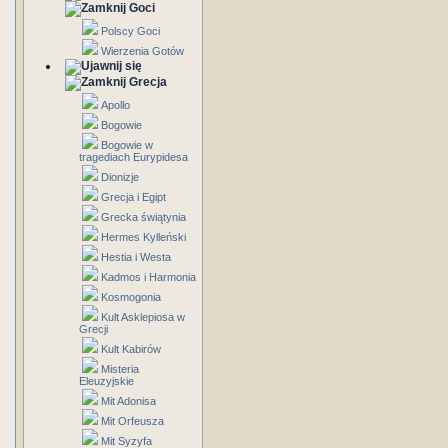
Goci
Polscy Goci
Wierzenia Gotów
Grecja
Apollo
Bogowie
Bogowie w
tragediach Eurypidesa
Dionizje
Grecja i Egipt
Grecka świątynia
Hermes Kylleński
Hestia i Westa
Kadmos i Harmonia
Kosmogonia
Kult Asklepiosa w
Grecji
Kult Kabirów
Misteria
Eleuzyjskie
Mit Adonisa
Mit Orfeusza
Mit Syzyfa