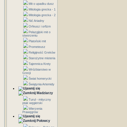
Mit o upadku dusz
Mitologia grecka - 1
Mitologia grecka - 2
Nić Ariadny
Orfeusz i orfizm
Pelazgijski mit o
stworzeniu
Platoński mit
Prometeusz
Religijność Greków
Starożytne misteria
Tajemnica Krety
Wróżbiarstwo w
Grecji
Świat homerycki
Świątynia Artemidy
Madziarzy
Turul - mityczny
ptak węgierski
Wierzenia
Prawęgrów
Połowcy