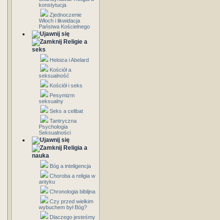
konstytucja
Zjednoczenie
Włoch i likwidacja
Państwa Kościelnego
Religie a
seks
Heloiza i Abelard
Kościół a
seksualność
Kościół i seks
Pesymizm
seksualny
Seks a celibat
Tantryczna
Psychologia
Seksualności
Religia a
nauka
Bóg a inteligencja
Choroba a religia w
antyku
Chronologia biblijna
Czy przed wielkim
wybuchem był Bóg?
Dlaczego jesteśmy