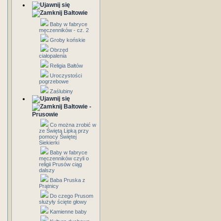
Bałtowie
Baby w fabryce
męczenników - cz. 2
Groby końskie
Obrzęd
ciałopalenia
Religia Bałtów
Uroczystości
pogrzebowe
Zaślubiny
Bałtowie -
Prusowie
Co można zrobić w
ze Świętą Lipką przy
pomocy Świętej
Siekierki
Baby w fabryce
męczenników czyli o
religii Prusów ciąg
dalszy
Baba Pruska z
Prątnicy
Do czego Prusom
służyły ścięte głowy
Kamienne baby