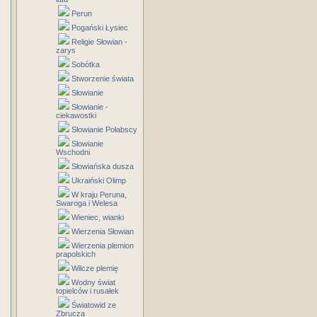
Perun
Pogański Łysiec
Religie Słowian -
zarys
Sobótka
Stworzenie świata
Słowianie
Słowianie -
ciekawostki
Słowianie Połabscy
Słowianie
Wschodni
Słowiańska dusza
Ukraiński Olimp
W kraju Peruna,
Swaroga i Welesa
Wieniec, wianki
Wierzenia Słowian
Wierzenia plemion
prapolskich
Wilcze plemię
Wodny świat
topielców i rusałek
Światowid ze
Zbrucza