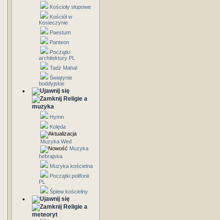
Kościoły słupowe
Kościół w
Kosieczynie
Paestum
Panteon
Początki
architektury PL
Tadż Mahal
Świątynie
buddyjskie
Religie a
muzyka
Hymn
Kolęda
Muzyka Wed
Muzyka
hebrajska
Muzyka kościelna
Początki polifonii
PL
Śpiew kościelny
Religie a
meteoryt