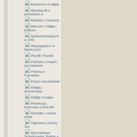
Komunizm a religia
Machiavelli o
państwach k
Matylda z Canossy
Mieszko I religia i
polityka
Neokonserwatyzm
w USA
Neopoganizm w
Niemczech
Pacelli i Pavelic
Państwo i związki
wyznaniowe
Pierwsza
Poprawka
Prawo wyznaniowe
Religia i
demokracja
Religie a wojna
Rewolucja
francuska a Kościół
Richelieu i raison
d'état
Tajemnica Joanny
'Arc
Wyznaniowa
Skandynawia: Religia a