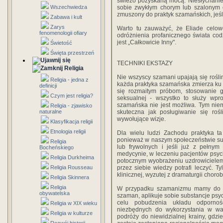
świeżo pozyskaną mocą. Niesłychanie i
Wszechwiedza
sobie zwykłym chorym lub szalonym cz
zmuszony do praktyk szamańskich, jeś
Zabawa i kult
Zarys
Warto tu zauważyć, że Eliade celow
fenomenologii ofiary
odróżnienia profanicznego świata cod
jest „Całkowicie Inny".
Świetość
Święta przestrzeń
TECHNIKI EKSTAZY
Religia
Nie wszyscy szamani upajają się rośli
Religia - jedna z
każda praktyka szamańska zmierza ku 
definicji
się rozmaitym próbom, stosowanie gł
Czym jest religia?
seksualnej - wszystko to służy wpr
szamańska nie jest możliwa. Tym niemn
Religia - zjawisko
naturalne
skuteczna jak posługiwanie się rośl
wywołujące wizje.
Klasyfikacja religii
Etnologia religii
Dla wielu ludzi Zachodu praktyka t
ponieważ w naszym społeczeństwie su
Religia
lub frywolnych i jeśli już z pełny
Bocheńskiego
medycynie, w leczeniu pacjentów psych
Religia Durkheima
potocznym wyobrażeniu uzdrowicielem j
Religia Rousseau
przez siebie wiedzy potrafi leczyć. 
klinicznej, wyzutej z dramaturgii choro
Religia Skinnera
Religia
W przypadku szamanizmu mamy do cz
obywatelska
szaman, aplikuje sobie substancje psy
celu pobudzenia układu odpornoś
Religia w XIX wieku
niezbędnych do wykorzystania w w
Religia w kulturze
podróży do niewidzialnej krainy, gdz