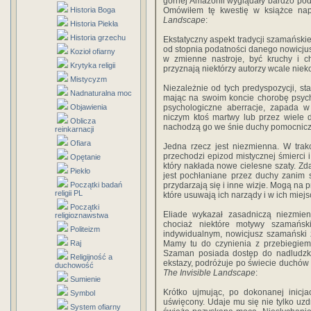
górnej Amazonii wyglądały bardzo pod
Historia Boga
Omówiłem tę kwestię w książce nap
Landscape
:
Historia Piekła
Historia grzechu
Ekstatyczny aspekt tradycji szamańskie
od stopnia podatności danego nowicjus
Kozioł ofiarny
w zmienne nastroje, być kruchy i ch
Krytyka religii
przyznają niektórzy autorzy wcale niek
Mistycyzm
Niezależnie od tych predyspozycji, sta
Nadnaturalna moc
mając na swoim koncie chorobę psych
Objawienia
psychologiczne aberracje, zapada w 
niczym ktoś martwy lub przez wiele 
Oblicza
nachodzą go we śnie duchy pomocnicz
reinkarnacji
Ofiara
Jedna rzecz jest niezmienna. W trak
przechodzi epizod mistycznej śmierci i
Opętanie
który nakłada nowe cielesne szaty. Zdarz
Piekło
jest pochłaniane przez duchy zanim 
Początki badań
przydarzają się i inne wizje. Mogą na 
religii PL
które usuwają ich narządy i w ich miej
Początki
Eliade wykazał zasadniczą niezmien
religioznawstwa
chociaż niektóre motywy szamańs
Politeizm
indywidualnym, nowicjusz szamański 
Raj
Mamy tu do czynienia z przebiegiem 
Szaman posiada dostęp do nadludzkie
Religijność a
ekstazy, podróżuje po świecie duchów i
duchowość
The Invisible Landscape
:
Sumienie
Krótko ujmując, po dokonanej inicj
Symbol
uświęcony. Udaje mu się nie tylko uzd
System ofiarny