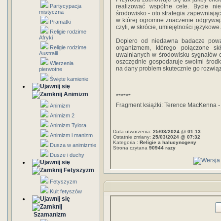
Partycypacja
realizować wspólne cele. Bycie nie
mistyczna
środowisko - oto strategia zapewniają
w której ogromne znaczenie odgrywaj
Pramatki
czyli, w skrócie, umiejętności językowe.
Religie rodzime
Afryki
Dopiero od niedawna badacze powa
Religie rodzime
organizmem, którego połączone sk
Australii
uwalnianych w środowisku sygnałów c
oszczędnie gospodaruje swoimi środk
Wierzenia
na dany problem skutecznie go rozwiąz
pierwotne
Święte kamienie
Animizm
******
Fragment książki: Terence MacKenna
-
Animizm
Animizm 2
Animizm Tylora
Data utworzenia:
25/03/2024 @ 01:13
Animizm i manizm
Ostatnie zmiany:
25/03/2024 @ 07:32
Kategoria :
Religie a halucynogeny
Dusza w animizmie
Strona czytana
90944 razy
Dusze i duchy
Fetyszyzm
Fetyszyzm
Kult fetyszów
Szamanizm