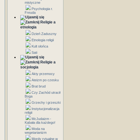
mistyczne
Psychologia r.
Freuda
Religie a
etnologia
Dzień Zaduszny
Etnologia religii
Kult słońca
Sati
Religie a
socjologia
Akty przemocy
Ateizm po czesku
Brat brud
Czy Zachód utracił
Boga
Grzechy i grzeszki
Instytucjonalizacja
religii
McJudaizm -
Kabała dla każdego!
Moda na
wegetarianizm
Mordy rytualne w