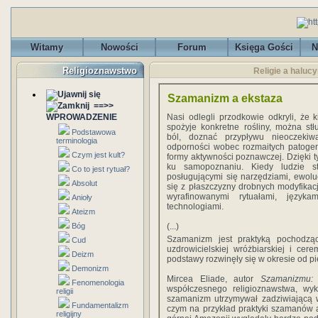
Witamy
Nowości
Forum
Księga Gości
N
Religioznawstwo
Religie a haluc
Szamanizm a ekstaza
==>>
WPROWADZENIE
Nasi odlegli przodkowie odkryli, że k
spożyje konkretne rośliny, można stł
Podstawowa
ból, doznać przypływu nieoczekiwa
terminologia
odporności wobec rozmaitych patoge
Czym jest kult?
formy aktywności poznawczej. Dzięki 
ku samopoznaniu. Kiedy ludzie sta
Co to jest rytuał?
posługującymi się narzędziami, ewol
Absolut
się z płaszczyzny drobnych modyfikacji
wyrafinowanymi rytuałami, język
Anioły
technologiami.
Ateizm
Bóg
(...)
Szamanizm jest praktyką pochodząc
Cud
uzdrowicielskiej wróżbiarskiej i cere
Deizm
podstawy rozwinęły się w okresie od pię
Demonizm
Mircea Eliade, autor
Szamanizmu: 
Fenomenologia
współczesnego religioznawstwa, wy
religii
szamanizm utrzymywał zadziwiającą w
Fundamentalizm
czym na przykład praktyki szamanów a
religijny