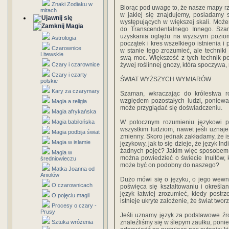
Znaki Zodiaku w
Biorąc pod uwagę to, że nasze mapy rz
mitach
w jakiej się znajdujemy, posiadamy 
występujących w większej skali. Moż
Magia
do Transcendentalnego Innego. Sza
uzyskania oglądu na wyższym poziom
Astrologia
początek i kres wszelkiego istnienia i p
Czarownice
w stanie tego zrozumieć, ale techniki
Litewskie
swą moc. Większość z tych technik p
Czary i czarownice
żywej roślinnej gnozy, która spoczywa
Czary i czarty
ŚWIAT WYŻSZYCH WYMIARÓW
polskie
Kary za czarymary
Szaman, wkraczając do królestwa r
względem pozostałych ludzi, poniewa
Magia a religia
może przyglądać się doświadczeniu.
Magia afrykańska
Magia babilońska
W potocznym rozumieniu językowi p
wszystkim ludziom, nawet jeśli uznaje
Magia podbija świat
zmienny. Skoro jednak zakładamy, że is
Magia w islamie
językowy, jak to się dzieje, że język I
żadnych pojęć? Jakim więc sposobem 
Magia w
można powiedzieć o świecie Inuitów, 
średniowieczu
może być on podobny do naszego?
Matka Joanna od
Aniołów
Dużo mówi się o języku, o jego wewn
O czarownicach
poświęca się kształtowaniu i określa
język łatwiej zrozumieć, kiedy post
O pojęciu magii
istnieje ukryte założenie, że świat tworz
Procesy o czary -
Prusy
Jeśli uznamy język za podstawowe źr
Sztuka wróżenia
znaleźliśmy się w ślepym zaułku, pon