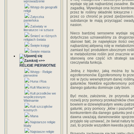
wprowadzenie
wydaje się jak najbardziej zasadne. Bi
Wstęp do geografii
zagadką. Wywołuje ona liczne kontrow
religii
przez te rośliny składniki toksyczne
przez co chronić je przed zjedzeniem
Zatyczka
panieńska
substancje te mają przyciągać owady
nasion.
Zaświaty w
literaturze i w sztuce
Nieco bardziej sensowne wydaje się 
Śmierć w różnych
dotychczas uznawaliśmy za drugorzęd
religiach świata
stanowi fakt, że największe ilości 
Święte księgi
najbardziej aktywną rolę w metabolizmi
zamiast być produktem ubocznym rośliny
Święte miasta
w metabolizmie roślin jest znacznie 
stanowią one część ich strategii s
=>>
rzeczywista funkcja.
RELIGIE PIERWOTNE
Jedną z hipotez, jaką można by tu 
Wstęp - Religie
egzoferomonów. Egzoferomony to przeka
pierwotne
roli w życiu wewnętrznym danej rośliny
Huna i Roa
gatunków. Niektóre egzoferomony potr
Kult Macierzy
danego gatunku dominuje cały biom.
Kult przodków we
Być może, założenie, że przyroda je
współczesnym
rozwój przy pomocy przekaźników chem
Wietnamie
bowiem w dziewiętnastym wieku patrzeć
Kult szczątków
gatunki, przy pomocy „kłów i pazurów" 
kostnych
konkurentem dla danego gatunku jest ca
Mana
dawna uważają darwinowskie spojrzen
przyjęło się uznawać, że świat natury 
Najstarsze religie
zaś, to przede wszystkim kwestia język
Malty
Najstasze religie
Przyroda zachowuje się tak jakby chci