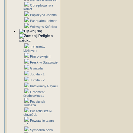
Obrzędowa rola
kobiet
Papieżyca Joanna
Pasqualina Lehner
Wdowy w Kościele
Religie a
sztuka
100 filmów
biblijnych
Film o świętym
Fresk w Staszowie
Gwiazda
Judyta - 1
Judyta - 2
Katakumby Rzymu
Ornament
średniowiecza
Pocałunek
Judasza
Początki sztuki
chrześci.
Powstanie teatru
FR
Symbolika barw