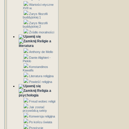
Wartości etyczne
XVII w.
Zarys filozofii
buddyjskiej 1
Zarys filozofii
buddyjskiej 2
Źródło moralności
Religie a
literatura
Anthony de Mello
Dante Alighieri -
Piekło
Konstandinos
Kawafis
Literatura religijna
Powieść religijna
Religia a
psychologia
Freud wobec religii
Jak zostać
przywódcą sekty
Konwersja religijna
Po końcu świata
Przeżycie