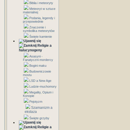
Biblia i meteoryty
Meteoryt w sztuce
materialnej
Podania, legendy i
przepowiednie
Znaczenie i
symbolika meteorytów
Święte kamienie
Religie a
halucynogeny
Asasyni -
Fanatyczni mordercy
Bogini maku
Budowniczowie
mostu
LSD a New Age
Ludzie-muchomory
Megality, Opium i
Konopie
Pejotyzm
Szamanizm a
ekstaza
Święte grzyby
Religie a