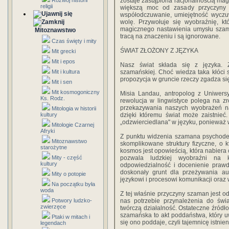
Rozwój historii
zostaje zastąpiona racjonalnością magii
religii
większą moc od zasady przyczyny 
współodczuwanie, umiejętność wyczuw
wolę. Przywołuje się wyobraźnię, k
magicznego nastawienia umysłu szam
Mitoznawstwo
tracą na znaczeniu i są ignorowane.
Czas święty i mity
ŚWIAT ZŁOŻONY Z JĘZYKA
Mit grecki
Mit i epos
Nasz świat składa się z języka. Za
Mit i kultura
szamańskiej. Choć wiedza taka kłóci 
propozycja w gruncie rzeczy zgadza si
Mit i sen
Mit kosmogoniczny
Misia Landau, antropolog z Uniwers
Ks. Rodz.
rewolucja w lingwistyce polega na z
przekazywania naszych wyobrażeń na
Mitologia w historii
kultury
dzięki któremu świat może zaistnieć
„odzwierciedlana" w języku, ponieważ w
Mitologie Czarnej
Afryki
Z punktu widzenia szamana psychodel
Mitoznawstwo
skomplikowane struktury fizyczne, o 
starożytne
kosmos jest opowieścią, która nabiera
Mity - część
pozwala ludzkiej wyobraźni na ko
kultury
odpowiedzialność i docenienie prawd
doskonały grunt dla przeżywania au
Mity o potopie
językowi i procesowi komunikacji oraz 
Na początku była
woda
Z tej właśnie przyczyny szaman jest o
Potwory ludzko-
nas potrzebie przynależenia do świ
zwierzęce
twórczą działalność. Ostateczne źródło
szamańska to akt poddaństwa, który uw
Ptaki w mitach i
się ono poddaje, czyli tajemnicę istnien
legendach