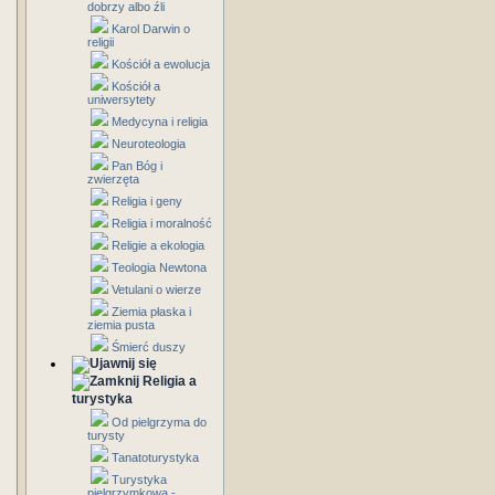
dobrzy albo źli
Karol Darwin o
religii
Kościół a ewolucja
Kościół a
uniwersytety
Medycyna i religia
Neuroteologia
Pan Bóg i
zwierzęta
Religia i geny
Religia i moralność
Religie a ekologia
Teologia Newtona
Vetulani o wierze
Ziemia płaska i
ziemia pusta
Śmierć duszy
Religia a
turystyka
Od pielgrzyma do
turysty
Tanatoturystyka
Turystyka
pielgrzymkowa -