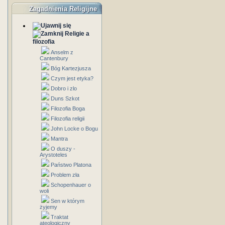
Zagadnienia Religijne
Religie a
filozofia
Anselm z
Cantenbury
Bóg Kartezjusza
Czym jest etyka?
Dobro i zlo
Duns Szkot
Filozofia Boga
Filozofia religii
John Locke o Bogu
Mantra
O duszy -
Arystoteles
Państwo Platona
Problem zła
Schopenhauer o
woli
Sen w którym
żyjemy
Traktat
ateologiczny