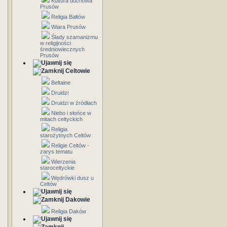
Kultura duchowa
Prusów
Religia Bałtów
Wiara Prusów
Ślady szamanizmu
w religijności
średniowiecznych
Prusów
Celtowie
Beltaine
Druidzi
Druidzi w źródłach
Niebo i słońce w
mitach celtyckich
Religia
starożytnych Celtów
Religie Celtów -
zarys tematu
Wierzenia
staroceltyckie
Wędrówki dusz u
Celtów
Dakowie
Religia Daków