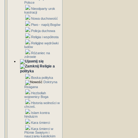
Polsce
Nieodparty urok
kastracji
Nowa duchowość
Piwo - napój Bogów
Policja duchowa
Religia i wspólnota
Religijne wędrówki
ludów
Różaniec na
zdrowie
Religie a
polityka
Boska polityka
Doktryna
Reagana
Hezbollah
wojownicy Boga
Historia wolności w
chrześ.
Islam kontra
hinduizm
Kara śmierci
Kara śmierci w
Piśmie Świętym i
nauczaniu katolickim