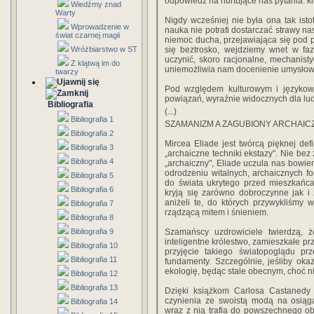
odpowiedź na nurtujące nas pytania: 
Wiedźmy znad
Warty
Nigdy wcześniej nie była ona tak isto
Wprowadzenie w
nauka nie potrafi dostarczać strawy n
świat czarnej magii
niemoc ducha, przejawiająca się pod 
Wróżbiarstwo w ST
się beztrosko, wejdziemy wnet w faz
uczynić, skoro racjonalne, mechanist
Z klątwą im do
uniemożliwia nam docenienie umysło
twarzy
Pod względem kulturowym i językowy
powiązań, wyraźnie widocznych dla ludz
Bibliografia
(...)
Bibliografia 1
SZAMANIZM A ZAGUBIONY ARCHAIC
Bibliografia 2
Mircea Eliade jest twórcą pięknej def
Bibliografia 3
„archaiczne techniki ekstazy". Nie bez
Bibliografia 4
„archaiczny", Eliade uczula nas bowi
odrodzeniu witalnych, archaicznych f
Bibliografia 5
do świata ukrytego przed mieszkańca
Bibliografia 6
kryją się zarówno dobroczynne jak i 
aniżeli te, do których przywykliśmy
Bibliografia 7
rządzącą mitem i śnieniem.
Bibliografia 8
Bibliografia 9
Szamańscy uzdrowiciele twierdzą, ż
inteligentne królestwo, zamieszkałe prz
Bibliografia 10
przyjęcie takiego światopoglądu p
Bibliografia 11
fundamenty. Szczególnie, jeśliby ok
ekologię, będąc stale obecnym, choć n
Bibliografia 12
Bibliografia 13
Dzięki książkom Carlosa Castaned
czynienia ze swoistą modą na osiąg
Bibliografia 14
wraz z nią trafia do powszechnego ob