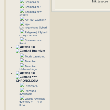
Nikt jeszcze 
Szamanizm
Szamanizm 2
Szamanizm w
Syberii
Kim jest szaman?
Mity
kosmogoniczne Syberii
Religie Azji i Syberii
- zarys tematu
Szamanizm w
Korei
Totemizm
Teoria totemizmu
Totemizm
Totemizm
Malinowskiego
=>>
CHRONOLOGIA
Prehistoria
Pierwsze
cywilizacje
Wielkie rewolucje
duchowe VII - IV w.
p.n.e