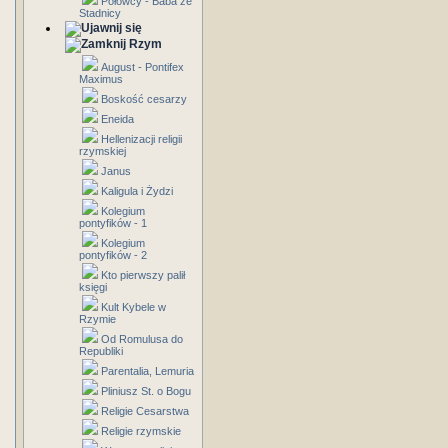
Połowcy - Baba ze
Stadnicy
Rzym
August - Pontifex
Maximus
Boskość cesarzy
Eneida
Hellenizacji religii
rzymskiej
Janus
Kaligula i Żydzi
Kolegium
pontyfików - 1
Kolegium
pontyfików - 2
Kto pierwszy palił
księgi
Kult Kybele w
Rzymie
Od Romulusa do
Republiki
Parentalia, Lemuria
Pliniusz St. o Bogu
Religie Cesarstwa
Religie rzymskie