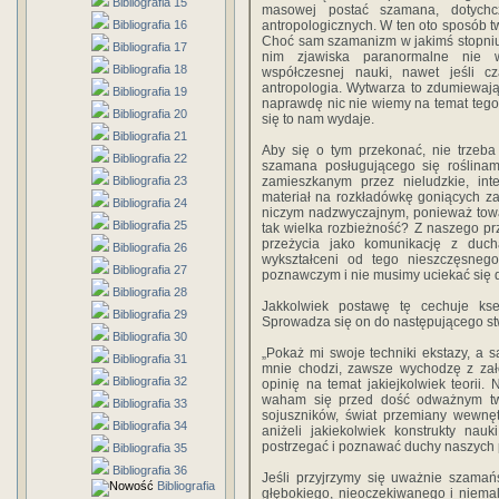
Bibliografia 15
masowej postać szamana, dotychcz
Bibliografia 16
antropologicznych. W ten oto sposób 
Choć sam szamanizm w jakimś stopniu
Bibliografia 17
nim zjawiska paranormalne nie 
Bibliografia 18
współczesnej nauki, nawet jeśli c
antropologia. Wytwarza to zdumiewają
Bibliografia 19
naprawdę nic nie wiemy na temat tego m
Bibliografia 20
się to nam wydaje.
Bibliografia 21
Aby się o tym przekonać, nie trzeba 
Bibliografia 22
szamana posługującego się roślinam
Bibliografia 23
zamieszkanym przez nieludzkie, inte
materiał na rozkładówkę goniących z
Bibliografia 24
niczym nadzwyczajnym, ponieważ towar
Bibliografia 25
tak wielka rozbieżność? Z naszego pr
przeżycia jako komunikację z duc
Bibliografia 26
wykształceni od tego nieszczęsne
Bibliografia 27
poznawczym i nie musimy uciekać się d
Bibliografia 28
Jakkolwiek postawę tę cechuje kse
Bibliografia 29
Sprowadza się on do następującego st
Bibliografia 30
„Pokaż mi swoje techniki ekstazy, a 
Bibliografia 31
mnie chodzi, zawsze wychodzę z zał
Bibliografia 32
opinię na temat jakiejkolwiek teorii
waham się przed dość odważnym twi
Bibliografia 33
sojuszników, świat przemiany wewnętr
Bibliografia 34
aniżeli jakiekolwiek konstrukty nau
postrzegać i poznawać duchy naszych p
Bibliografia 35
Bibliografia 36
Jeśli przyjrzymy się uważnie szama
Bibliografia
głębokiego, nieoczekiwanego i niemal