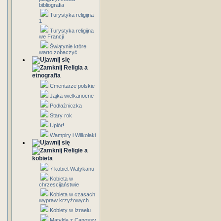
bibliografia
Turystyka religijna
1
Turystyka religijna
we Francji
Świątynie które
warto zobaczyć
Religia a
etnografia
Cmentarze polskie
Jajka wielkanocne
Podłaźniczka
Stary rok
Upiór!
Wampiry i Wilkołaki
Religie a
kobieta
7 kobiet Watykanu
Kobieta w
chrzescijaństwie
Kobieta w czasach
wypraw krzyżowych
Kobiety w Izraelu
Matylda z Canossy