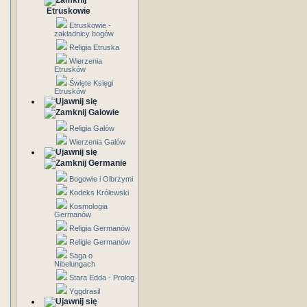
Etruskowie
Etruskowie -
zakładnicy bogów
Religia Etruska
Wierzenia
Etrusków
Święte Księgi
Etrusków
Galowie
Religia Galów
Wierzenia Galów
Germanie
Bogowie i Olbrzymi
Kodeks Królewski
Kosmologia
Germanów
Religia Germanów
Religie Germanów
Saga o
Nibelungach
Stara Edda - Prolog
Yggdrasil