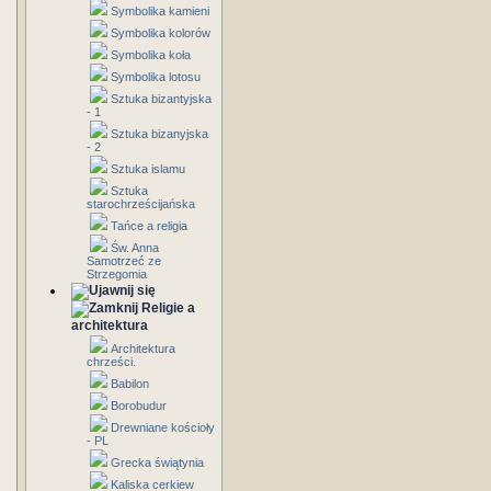
Symbolika kamieni
Symbolika kolorów
Symbolika koła
Symbolika lotosu
Sztuka bizantyjska
- 1
Sztuka bizanyjska
- 2
Sztuka islamu
Sztuka
starochrześcijańska
Tańce a religia
Św. Anna
Samotrzeć ze
Strzegomia
Religie a
architektura
Architektura
chrześci.
Babilon
Borobudur
Drewniane kościoły
- PL
Grecka świątynia
Kaliska cerkiew