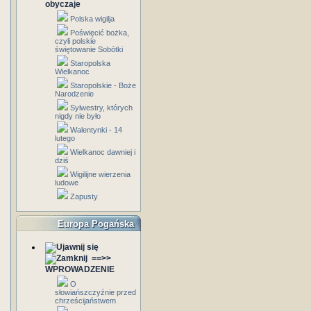
obyczaje
Polska wigilja
Poświęcić bożka,
czyli polskie
świętowanie Sobótki
Staropolska
Wielkanoc
Staropolskie - Boże
Narodzenie
Sylwestry, których
nigdy nie było
Walentynki - 14
lutego
Wielkanoc dawniej i
dziś
Wigilijne wierzenia
ludowe
Zapusty
Europa Pogańska
==>>
WPROWADZENIE
O
słowiańszczyźnie przed
chrześcijaństwem