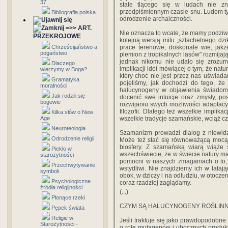
37
stale tlącego się w ludach nie zn
przedpiśmiennym czasie snu. Ludom ty
Bibliografia polska
odrodzenie archaiczności.
=>> ART.
Nie oznacza to wcale, że mamy podziw
PRZEKROJOWE
kolejną wersją mitu „szlachetnego dzi
Chrześcijaństwo a
prace terenowe, doskonale wie, jak
pogaństwo
plemion z tropikalnych lasów" rozmijaj
jednak nikomu nie udało się zrozumie
Dlaczego
implikacji idei mówiącej o tym, że nat
wierzymy w Boga?
który choć nie jest przez nas uświada
Gramatyka
pojęliśmy, jak dochodzi do tego, że
moralności
halucynogeny w objawienia świadome
Jak rodzili się
docenić swe intuicje oraz zmysły, po
bogowie
rozwijaniu swych możliwości adaptacyj
filozofii. Dlatego też wszelkie implik
Kilka słów o New
Age
wszelkie tradycje szamańskie, wciąż cz
Neuroteologia
Szamanizm prowadzi dialog z niewidzi
Odrodzenie religii
Może też stać się równoważącą mocą,
biosfery. Z szamańską wiarą wiąże
Piekło w
wszechświecie, że w świecie natury m
starożytności
pomocni w naszych zmaganiach o to, b
Przechwytywanie
wstydliwi. Nie znajdziemy ich w lataj
symboli
obok, w dziczy i na odludziu, w otocze
Psychologiczne
coraz rzadziej zaglądamy.
źródła religijności
(...)
Płonące rzeki
CZYM SĄ HALUCYNOGENY ROŚLIN
Pępek świata
Religie w
Jeśli traktuje się jako prawdopodobne
Starożytności -
o rolę mutagenów i ubocznych produkt