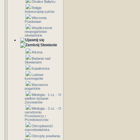
Okolice Bałtyku
Religie
Indoeuropejczyków
Wierzenia
Prasłowian
Współczesne
neopogaństwo
słowiańskie
Słowianie
Arkona
Badania nad
Słowianami
Kupalnocka
Ludowe
kosmogonie
Mazowsze
pogańskie
Mitologia - 1 cz. - O
wielkim dzbanie
Zerywanów
Mitologia - 2 cz. - O
narodzeniu
Przestworzy i
Przedstworzów
Obrzędowość
starosłowiańska
Obrzędy powitania
lata