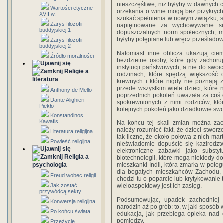
nieszczęśliwe, niż byłyby w dawnych c
Wartości etyczne
orzekania o winie mogą bez przykryc
XVII w.
szukać spełnienia w nowym związku; sa
Zarys filozofii
napiętnowane za wychowywanie s
buddyjskiej 1
dopuszczalnych norm społecznych; mę
byłyby potępiane lub wręcz prześladow
Zarys filozofii
buddyjskiej 2
Natomiast inne oblicza ukazują ciem
Źródło moralności
bezdzietne osoby, które gdy zachor
instytucji państwowych, a nie do swoi
Religie a
rodzinach, które spędzą większość d
literatura
krewnych i które nigdy nie poznają 
przede wszystkim wiele dzieci, które 
Anthony de Mello
poprzednich pokoleń uważała za coś 
Dante Alighieri -
spokrewnionych z nimi rodziców, któ
Piekło
kolejnych pokoleń jako dziadkowie sw
Konstandinos
Kawafis
Na końcu tej skali zmian można za
należy rozumieć fakt, że dzieci stw
Literatura religijna
tak liczne, że około połowa z nich mar
Powieść religijna
nieświadomie dopuścić się kazirodzt
elektroniczne zabawki jako subst
Religia a
biotechnologii, które mogą niekiedy d
psychologia
mieszkanki Indii, która zmarła w połogu
dla bogatych mieszkańców Zachodu, o
Freud wobec religii
chodzi tu o poparcie lub krytykowanie 
Jak zostać
wieloaspektowy jest ich zasięg.
przywódcą sekty
Podsumowując, upadek zachodniej r
Konwersja religijna
narodzin aż po grób: to, w jaki sposób 
Po końcu świata
edukacja, jak przebiega opieka nad 
pomiędzy.
Przeżycie