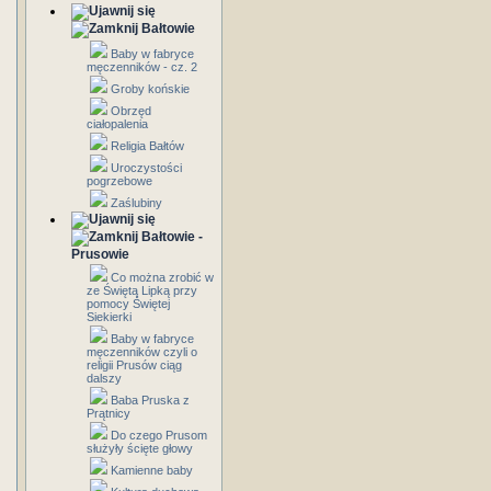
Bałtowie
Baby w fabryce
męczenników - cz. 2
Groby końskie
Obrzęd
ciałopalenia
Religia Bałtów
Uroczystości
pogrzebowe
Zaślubiny
Bałtowie -
Prusowie
Co można zrobić w
ze Świętą Lipką przy
pomocy Świętej
Siekierki
Baby w fabryce
męczenników czyli o
religii Prusów ciąg
dalszy
Baba Pruska z
Prątnicy
Do czego Prusom
służyły ścięte głowy
Kamienne baby