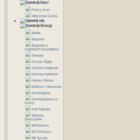
Goci
Polscy Goci
Wierzenia Gotów
Grecja
Apollo
Bogowie
Bogowie w
tragediach Eurypidesa
Dionizje
Grecja i Egipt
Grecka świątynia
Hermes Kylleński
Hestia i Westa
Kadmos i Harmonia
Kosmogonia
Kult Asklepiosa w
Grecji
Kult Kabirów
Misteria
Eleuzyjskie
Mit Adonisa
Mit Orfeusza
Mit Syzyfa