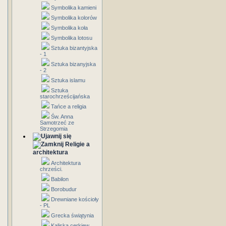
Symbolika kamieni
Symbolika kolorów
Symbolika koła
Symbolika lotosu
Sztuka bizantyjska
- 1
Sztuka bizanyjska
- 2
Sztuka islamu
Sztuka
starochrześcijańska
Tańce a religia
Św. Anna
Samotrzeć ze
Strzegomia
Religie a
architektura
Architektura
chrześci.
Babilon
Borobudur
Drewniane kościoły
- PL
Grecka świątynia
Kaliska cerkiew