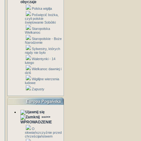
obyczaje
Polska wigilja
Poświęcić bożka,
czyli polskie
świętowanie Sobótki
Staropolska
Wielkanoc
Staropolskie - Boże
Narodzenie
Sylwestry, których
nigdy nie było
Walentynki - 14
lutego
Wielkanoc dawniej i
dziś
Wigilijne wierzenia
ludowe
Zapusty
Europa Pogańska
==>>
WPROWADZENIE
O
słowiańszczyźnie przed
chrześcijaństwem