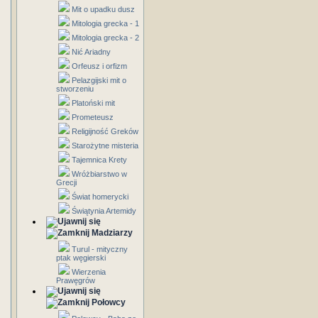
Mit o upadku dusz
Mitologia grecka - 1
Mitologia grecka - 2
Nić Ariadny
Orfeusz i orfizm
Pelazgijski mit o
stworzeniu
Platoński mit
Prometeusz
Religijność Greków
Starożytne misteria
Tajemnica Krety
Wróżbiarstwo w
Grecji
Świat homerycki
Świątynia Artemidy
Madziarzy
Turul - mityczny
ptak węgierski
Wierzenia
Prawęgrów
Połowcy