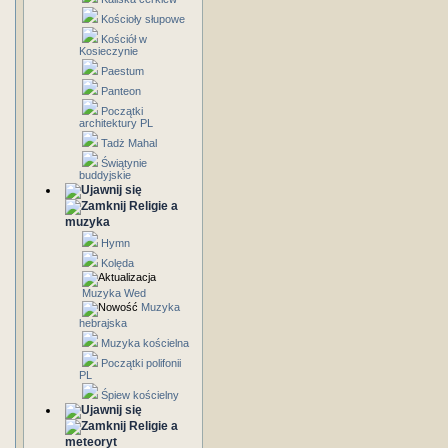
Kościoły słupowe
Kościół w
Kosieczynie
Paestum
Panteon
Początki
architektury PL
Tadż Mahal
Świątynie
buddyjskie
Religie a
muzyka
Hymn
Kolęda
Muzyka Wed
Muzyka
hebrajska
Muzyka kościelna
Początki polifonii
PL
Śpiew kościelny
Religie a
meteoryt