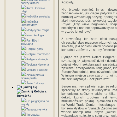
Kościoły.
dobrzy albo źli
Karol Darwin o
Nie brakuje również innych dowod
religii
zaobserwować, jak ciągłe potyczki z
Kościół a ewolucja
bardziej wzmacniają pozycję apologet
ataki nowoczesności wywołują często e
Kościół a
Royal: „Trzy wieki negowania, scept
uniwersytety
niektórych z nas nie doprowadziły do o
Medycyna i religia
wręcz do jej odnowy”.
Neuroteologia
Z pewnością ten sam efekt nastą
Pan Bóg i
chrześcijaństwo przeprowadzonych pr
zwierzęta
sukcesu, jaki odnieśli oni w połowie p
Religia i geny
kontrataki zarówno ze strony świeckich,
Religia i moralność
Cytując raz jeszcze Petera Bergera: 
Religie a ekologia
oznaczają, iż „większość dzieł z dzied
pojętej «teorii sekularyzacji zasadnic
Teologia Newtona
zjawiska: amerykańska religijność, 
Vetulani o wierze
Europy Zachodniej, oraz ożywienie globa
Ziemia płaska i
W innym miejscu zauważa on: „moim 
ziemia pusta
nie sekularyzacja - lecz pluralizm”.
Śmierć duszy
Berger ma niewątpliwie rację, że relig
sprzeciwy ze strony sekularystów. Poz
Religia a
komunizmu, spójrzmy także na kilka 
turystyka
dekad, których źródłem jest ferwo
muzułmańskich pokroju ajatollaha Chom
Od pielgrzyma do
turysty
na World Trade Center; niesłabnące wp
konserwatystów w Stanach Zjednoczony
Tanatoturystyka
wobec aborcji oraz innych „kwesti
Turystyka
wskazujące na to, że to sekularyzmowi, a