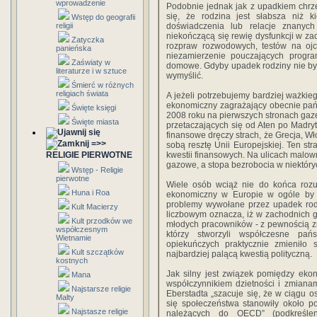
wprowadzenie
Podobnie jednak jak z upadkiem chrześ
się, że rodzina jest słabsza niż 
Wstęp do geografii
religii
doświadczenia lub relacje znanyc
niekończącą się rewię dysfunkcji w z
Zatyczka
rozpraw rozwodowych, testów na ojc
panieńska
niezamierzenie pouczających progra
Zaświaty w
domowe. Gdyby upadek rodziny nie był 
literaturze i w sztuce
wymyślić.
Śmierć w różnych
religiach świata
A jeżeli potrzebujemy bardziej ważki
ekonomiczny zagrażający obecnie pań
Święte księgi
2008 roku na pierwszych stronach gaze
Święte miasta
przetaczających się od Aten po Madryt
finansowe dręczy strach, że Grecja, W
=>>
sobą resztę Unii Europejskiej. Ten str
RELIGIE PIERWOTNE
kwestii finansowych. Na ulicach malow
gazowe, a stopa bezrobocia w niektóry
Wstęp - Religie
pierwotne
Wiele osób wciąż nie do końca rozum
Huna i Roa
ekonomiczny w Europie w ogóle by ni
problemy wywołane przez upadek rodz
Kult Macierzy
liczbowym oznacza, iż w zachodnich g
Kult przodków we
młodych pracowników - z pewnością znac
współczesnym
którzy stworzyli współczesne pań
Wietnamie
opiekuńczych praktycznie zmieniło 
Kult szczątków
najbardziej palącą kwestią polityczną.
kostnych
Jak silny jest związek pomiędzy eko
Mana
współczynnikiem dzietności i zmian
Najstarsze religie
Eberstadta „szacuje się, że w ciągu o
Malty
się społeczeństwa stanowiły około p
Najstasze religie
należących do OECD” (podkreśle