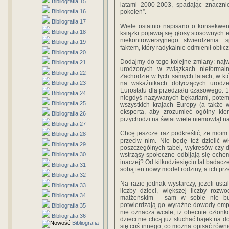
Bibliografia 15
latami 2000-2003, spadając znaczn
Bibliografia 16
pokoleń”.
Bibliografia 17
Wiele ostatnio napisano o konsekwenc
Bibliografia 18
książki pojawią się głosy stosownych 
niekontrowersyjnego stwierdzenia: 
Bibliografia 19
faktem, który radykalnie odmienił oblic
Bibliografia 20
Dodajmy do tego kolejne zmiany: najwy
Bibliografia 21
urodzonych w związkach nieformaln
Bibliografia 22
Zachodzie w tych samych latach, w któ
Bibliografia 23
na wskaźnikach dotyczących urodz
Eurostatu dla przedziału czasowego: 1
Bibliografia 24
niegdyś nazywanych bękartami, potem 
Bibliografia 25
wszystkich krajach Europy (a także 
eksperta, aby zrozumieć ogólny kier
Bibliografia 26
przychodzi na świat wiele niemowląt n
Bibliografia 27
Chcę jeszcze raz podkreślić, że moim
Bibliografia 28
przeciw nim. Nie będę też dzielić 
Bibliografia 29
poszczególnych tabel, wykresów czy 
Bibliografia 30
wstrząsy społeczne odbijają się ech
inaczej? Od kilkudziesięciu lat badacz
Bibliografia 31
sobą ten nowy model rodziny, a ich prz
Bibliografia 32
Na razie jednak wystarczy, jeżeli ustal
Bibliografia 33
liczby dzieci, większej liczby roz
Bibliografia 34
małżeńskim - sam w sobie nie bud
potwierdzają go wyraźne dowody empi
Bibliografia 35
nie oznacza wcale, iż obecnie członko
Bibliografia 36
dzieci nie chcą już słuchać bajek na d
Bibliografia
się coś innego, co można opisać równie