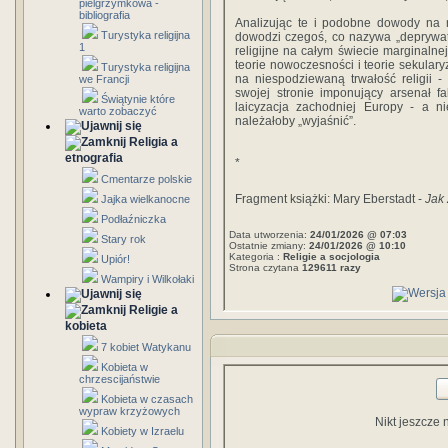
pielgrzymkowa -
bibliografia
Analizując te i podobne dowody na n
Turystyka religijna
dowodzi czegoś, co nazywa „deprywatyz
1
religijne na całym świecie marginalnej
teorie nowoczesności i teorie sekular
Turystyka religijna
na niespodziewaną trwałość religii -
we Francji
swojej stronie imponujący arsenał f
Świątynie które
laicyzacja zachodniej Europy - a ni
warto zobaczyć
należałoby „wyjaśnić”.
Religia a
etnografia
*
Cmentarze polskie
Fragment książki: Mary Eberstadt -
Jak 
Jajka wielkanocne
Podłaźniczka
Data utworzenia:
24/01/2026 @ 07:03
Stary rok
Ostatnie zmiany:
24/01/2026 @ 10:10
Kategoria :
Religie a socjologia
Upiór!
Strona czytana
129611 razy
Wampiry i Wilkołaki
Religie a
kobieta
7 kobiet Watykanu
Kobieta w
chrzescijaństwie
Kobieta w czasach
wypraw krzyżowych
Nikt jeszcze 
Kobiety w Izraelu