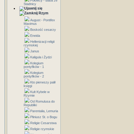
Połowcy - Baba ze
Stadnicy
Rzym
August - Pontifex
Maximus
Boskość cesarzy
Eneida
Hellenizacji religii
rzymskiej
Janus
Kaligula i Żydzi
Kolegium
pontyfików - 1
Kolegium
pontyfików - 2
Kto pierwszy palił
księgi
Kult Kybele w
Rzymie
Od Romulusa do
Republiki
Parentalia, Lemuria
Pliniusz St. o Bogu
Religie Cesarstwa
Religie rzymskie