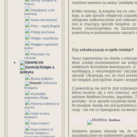
Mordy rytualne w
rodzinne wywiera na wiarę i praktykę re
Polsce
Nieodparty urok
Krótko mówiąc, ta książka ma na cel
kastracji
tego, w jaki sposób religijność popadł
obiegowe wytłumaczenie jest całkowic
Nowa duchowość
ono w znaczący sposób niepełne, co
Piwo - napój Bogów
kresie chrześcijaństwa na Zachodzi
Policja duchowa
powrócimy w podsumowaniu naszych 
Religia i wspólnota
...
Religijne wędrówki
ludów
Czy sekularyzacja w ogóle istnieje?
Różaniec na
zdrowie
Teraz zapomnijmy na chwilę o intuic
które zostały przedstawione we wstę
niektórych teoretyków twierdzących, iż 
Religie a
wynikającą z nieumiejętności odczyt
polityka
sposób. Utrzymują oni, że choć prześwi
Boska polityka
niż niegdyś, jest ogólnie znane i przyj
Doktryna
Reagana
Z pewnością nie jest to zbyt rozpowsze
której musimy się z nim zmierzyć: jeż
Hezbollah
opiniom Matthew Arnolda, tygodnika „Ti
wojownicy Boga
pochyłej - to w sposób oczywisty świat 
Historia wolności w
W zasadzie światu nie jest potrzebna ża
chrześ.
rację - nie ma co dywagować na temat u
Islam kontra
hinduizm
Modlitwa
Kara śmierci
Kara śmierci w
zbadaniu sprawy okazuje się, że c
Piśmie Świętym i
socjologicznym wy-jaśnieniem upadku c
nauczaniu katolickim