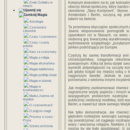
Znaki Zodiaku w
Kolejnym dowodem na to, jak kolosalny
mitach
obecny klimat społeczny, który bardzo
określenie „Stary Kontynent”. Słynne z
Magia
Amsterdam i Berlin, szczycą się jed
latarni na świecie.
Astrologia
Ta przemiana obyczajów społecznych p
Czarownice
Litewskie
Jawne eksponowanie pornografii w
zjawiskiem niż w Stanach, na wielu
Czary i czarownice
ulubioną grą towarzyską wyrafinowanych
Czary i czarty
wyśmiewanie względnego „purytanizm
polskie
jankes podróżujący po Europie.
Kary za czarymary
Częścią tej samej transformacji jest
Magia a religia
chrześcijaństwa, osiągnęła rekor
Magia afrykańska
powojennym. Kilka lat temu dzięki swo
wynieśli antyreligijność na szczyty k
Magia babilońska
jak gdyby ścigali się między sobą o to
Magia podbija świat
najgorszym świetle. Jednak te za
porównaniu z wieloma innymi incydent
Magia w islamie
Magia w
Jak mogliśmy zaobserwować również na 
średniowieczu
zagraniczne wizyty papieża i innych 
Matka Joanna od
wiarygodnym probierzem nastrojów a
Aniołów
publicznej celebracji modlitwy, dziś w
Berlin, a nawet tuż obok samego Waty
O czarownicach
O pojęciu magii
Nie tylko demonstracje, ale również
głębokim rozkładzie wewnątrz samego 
Procesy o czary -
Prusy
się powstrzymać od ciągłego rozdrapy
wiary i wierzenia religijne. Niektóre z
Sztuka wróżenia
można by się było spodziewać, iż zo