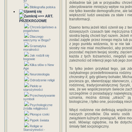
37
dokładnie tak jak w przypadku chrześ
zdecydowanie mniejszy wpływ na jednos
Bibliografia polska
nie tylko kwestie demograficzne, ale t
większość ludzi uważała za stałe i ni
=>> ART.
transformacji.
PRZEKROJOWE
Chrześcijaństwo a
Dawno temu jeżeli ktoś ożenił się z tw
pogaństwo
dzisiejszych czasach taki mężczyzna 
siostra będą chcieli być razem. Jeżeli
Dlaczego
zostać zajęte przez innego męża lub pa
wierzymy w Boga?
z jego punktu widzenia, to w nie tak
Gramatyka
siostry nie miał możliwości, aby prze
moralności
pozostać mężem twojej siostry, zięciem 
Jak rodzili się
każda z tych tożsamości, niegdyś u
bogowie
zależności od intencji jego lub jego żon
Kilka słów o New
Age
To tylko jeden przykład tego, jak 
radykalnego przedefiniowania rodziny
Neuroteologia
chrzestny II
, gdy główny bohater, Mich
Odrodzenie religii
pociesza go, stwierdzając stanowczo, ż
rodzinnej, tradycjonalistycznej Sycyl
Piekło w
wie, że we współczesnym świecie zacho
starożytności
szczególnie ci posiadający największ
Przechwytywanie
uznania, można dzisiaj „utracić” 
symboli
biologiczne, i tylko one, pozostają nie
Psychologiczne
źródła religijności
Więzi rodzinne nie definiują współcze
naszych przodków. Dla wielu osób 
Płonące rzeki
związkiem luźnych powiązań, które mog
Pępek świata
woli. Mówiąc oględnie, na tle dotychcz
Religie w
śmiały fakt socjologiczny.
Starożytności -