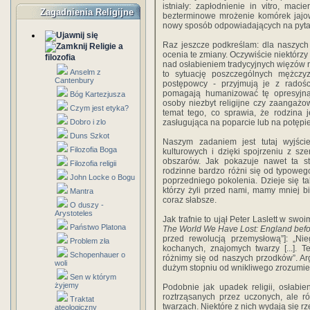
istniały: zapłodnienie in vitro, ma
Zagadnienia Religijne
bezterminowe mrożenie komórek jajo
nowy sposób odpowiadających na pytani
Raz jeszcze podkreślam: dla naszych 
Religie a
ocenia te zmiany. Oczywiście niektórzy 
filozofia
nad osłabieniem tradycyjnych więzów r
Anselm z
to sytuację poszczególnych mężczyzn
Cantenbury
postępowcy - przyjmują je z radośc
pomagają humanizować tę opresyjną, 
Bóg Kartezjusza
osoby niezbyt religijne czy zaangażo
Czym jest etyka?
temat tego, co sprawia, że rodzina 
Dobro i zlo
zasługująca na poparcie lub na potępie
Duns Szkot
Naszym zadaniem jest tutaj wyjśc
Filozofia Boga
kulturowych i dzięki spojrzeniu z sz
obszarów. Jak pokazuje nawet ta st
Filozofia religii
rodzinne bardzo różni się od typowe
John Locke o Bogu
poprzedniego pokolenia. Dzieje się t
którzy żyli przed nami, mamy mniej bi
Mantra
coraz słabsze.
O duszy -
Arystoteles
Jak trafnie to ujął Peter Laslett w sw
Państwo Platona
The World We Have Lost: England befor
przed rewolucją przemysłową”]: „Ni
Problem zła
kochanych, znajomych twarzy [...]. 
Schopenhauer o
różnimy się od naszych przodków”. Arg
woli
dużym stopniu od wnikliwego zrozumien
Sen w którym
żyjemy
Podobnie jak upadek religii, osłabie
roztrząsanych przez uczonych, ale r
Traktat
twarzach. Niektóre z nich wydają się r
ateologiczny