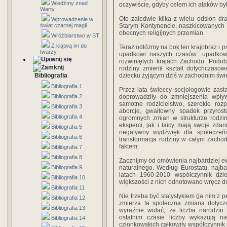
Wiedźmy znad
oczywiście, gdyby celem ich ataków był
Warty
Oto zaledwie kilka z wielu odsłon d
Wprowadzenie w
świat czarnej magii
Starym Kontynencie, naszkicowanych 
obecnych religijnych przemian.
Wróżbiarstwo w ST
Z klątwą im do
Teraz odłóżmy na bok ten krajobraz i p
twarzy
upadkowi naszych czasów: upadkowi 
rozwiniętych krajach Zachodu. Podobn
rodziny zmienił kształt dotychczaso
Bibliografia
dziecku żyjącym dziś w zachodnim świe
Bibliografia 1
Przez lata świeccy socjologowie zasta
Bibliografia 2
doprowadziły do zmniejszenia wpływ
samotne rodzicielstwo, szerokie roz
Bibliografia 3
aborcje, gwałtowny spadek przyrost
Bibliografia 4
ogromnych zmian w strukturze rodzin
eksperci, jak i laicy mają swoje zda
Bibliografia 5
negatywny wydźwięk dla społeczeńs
Bibliografia 6
transformacja rodziny w całym zacho
faktem.
Bibliografia 7
Bibliografia 8
Zacznijmy od omówienia najbardziej ew
Bibliografia 9
naturalnego. Według Eurostatu, najba
latach 1960-2010 współczynnik dzie
Bibliografia 10
większości z nich odnotowano wręcz d
Bibliografia 11
Nie trzeba być statystykiem (ja nim z 
Bibliografia 12
zmierza ta społeczna zmiana dotycz
Bibliografia 13
wyraźnie widać, że liczba narodzin
ostatnim czasie liczby wykazują n
Bibliografia 14
członkowskich całkowity współczynnik