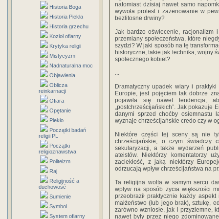
natomiast dzisiaj nawet samo napomk
Historia Boga
wywoła protest i zażenowanie w pew
Historia Piekła
bezlitosne drwiny?
Historia grzechu
Jak bardzo oświecenie, racjonalizm i
Kozioł ofiarny
przemiany społeczeństwa, które niegd
szydzi? W jaki sposób na tę transforma
Krytyka religii
historyczne, takie jak technika, wojny 
Mistycyzm
społecznego kobiet?
Nadnaturalna moc
...
Objawienia
Oblicza
Dramatyczny upadek wiary i praktyki 
reinkarnacji
Europie, jest pojęciem tak dobrze zn
pojawiła się nawet tendencja, a
Ofiara
„postchrześcijańskich”. Jak pokazuje E
Opętanie
danymi sprzed choćby osiemnastu la
Piekło
wyznaje chrześcijańskie credo czy w o
Początki badań
Niektóre części tej sceny są nie ty
religii PL
chrześcijańskie, o czym świadczy c
Początki
sekularyzacji, a także wydarzeń pub
religioznawstwa
ateistów. Niektórzy komentatorzy uż
Politeizm
zaciekłość, z jaką niektórzy Europ
odrzucają wpływ chrześcijaństwa na pr
Raj
Religijność a
Ta religijna wolta w samym sercu da
duchowość
wpływ na sposób życia większości mi
przeobraził praktycznie każdy aspekt i
Sumienie
małżeństwo (lub jego brak), sztukę, e
Symbol
zarówno wzniosłe, jak i przyziemne, 
System ofiarny
nawet były przez niego zdominowane.