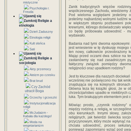
mistyczne
Zanik tradycyjnych więzów rodzinn
Psychologia r.
współczesnego Zachodu, wiedziemy ży
Freuda
Pod wieloma względami jesteśmy o
jesteśmy najbardziej wolnymi ludźmi w 
Religie a
w większym stopniu pozbawieni pokrz
etnologia
krewnymi, którego doświadczało większ
co będę próbowała udowodnić - ma 
Dzień Zaduszny
wydawało.
Etnologia religii
Kult słońca
Badania nad tymi dwoma epokowymi pr
jest wniesienie w tę dyskusję mojego
Sati
ten nowy, całkowicie przeobrażony kr
Mając przed oczami dwa szkice na tem
Religie a
zastanówmy się nad zasadniczym pyta
socjologia
faktyczny związek pomiędzy dwoma
religijności oraz upadkiem rodziny?
Akty przemocy
Ateizm po czesku
Jest to kluczowe dla naszych dociekań 
wcześniej nie poświęcono mu tak wnik
Brat brud
znajdująca się na kolejnych stronac
Czy Zachód
Główna teza tej książki głosi, że w 
utracił Boga
chrześcijaństwo upadło w niektórych cz
luka. Tym brakującym elementem jest c
Grzechy i grzeszki
Instytucjonalizacja
Mówiąc prosto, „czynnik rodzinny”
religii
między rodziną a religią, w szczególn
McJudaizm -
obu kierunkach. Innymi słowy, założ
Kabała dla każdego!
religijnych, jak twierdzi świecka soc
przyczynowym, który może wpłynąć na wi
Moda na
chciała udowodnić, proces sekulary
wegetarianizm
ponieważ zapomniano wziąć pod uwagę t