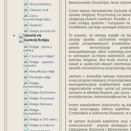
faworyzowały chrześcijan, teraz czynni
Wszechwiedza
Zabawa i kult
Coraz więcej mieszkańców Zachodu d
oprawy religijnej. Przychodzą na świat
Zarys
zastępują ślubem cywilnym. Rzadko, o i
fenomenologii ofiary
ciała zostają spalone i rozsypane na
Świetość
modlitwami, jak tego wymagał dotychc
Święta przestrzeń
To prawda, że istnieją wyjątki od tej
zasady upadku zachodniej religijn
Religia
często przywoływanych przykładów
Religia - jedna z
pewne denominacje protesta
definicji
ewangelikalnego, które rozkwitają p
w szeregach za-równo katolickich, jak
Czym jest religia?
odnowy religijnej. Bez trudu można z
Religia - zjawisko
nawet w społeczeń-stwach zdominowan
naturalne
sposób niezamierzony przyczyniają się 
Klasyfikacja religii
Jednym z dowodów takiego rozprzestr
Etnologia religii
nowy program edukacji chrześcijańskie
Religia
ewangelizacyjnej anglikańskiej wsp
Bocheńskiego
organizatorów wzięło udział już pon
Religia Durkheima
zarówno w Wielkiej Brytanii, jak i poza
prezbiterianów, zielonoświątkowców, l
Religia Rousseau
Religia Skinnera
Innym wskaźnikiem pobożności są kato
wciąż przyciągają miliony pątników
Religia
Compostela w północnej Hiszpanii, w os
obywatelska
Religia w XIX wieku
W samym Kościele katolickim oraz 
Religia w kulturze
nowoczesność - prężnie działające 
Liberazione (Komunia i Wyzwolenie), kt