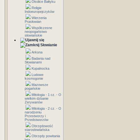
Okolice Bałtyku
Religie
Indoeuropejczyków
Wierzenia
Prasłowian
Współczesne
neopogaństwo
słowiańskie
Słowianie
Arkona
Badania nad
Słowianami
Kupalnocka
Ludowe
kosmogonie
Mazowsze
pogańskie
Mitologia - 1 cz. - O
wielkim dzbanie
Zerywanów
Mitologia - 2 cz. - O
narodzeniu
Przestworzy i
Przedstworzów
Obrzędowość
starosłowiańska
Obrzędy powitania
lata