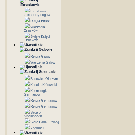
Etruskowie
Etruskowie -
zakładnicy bogów
Religia Etruska
Wierzenia
Etrusków
Święte Księgi
Etrusków
Galowie
Religia Galów
Wierzenia Galów
Germanie
Bogowie i Olbrzymi
Kodeks Królewski
Kosmologia
Germanów
Religia Germanów
Religie Germanów
Saga o
Nibelungach
Stara Edda - Prolog
Yggdrasil