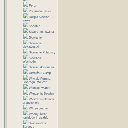
Perun
Pogański Łysiec
Religie Słowian -
zarys
Sobótka
Stworzenie świata
Słowianie
Słowianie -
ciekawostki
Słowianie Połabscy
Słowianie
Wschodni
Słowiańska dusza
Ukraiński Olimp
W kraju Peruna,
Swaroga i Welesa
Wieniec, wianki
Wierzenia Słowian
Wierzenia plemion
prapolskich
Wilcze plemię
Wodny świat
topielców i rusałek
Światowid ze
Zbrucza