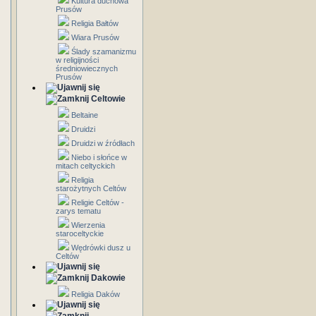
Kultura duchowa
Prusów
Religia Bałtów
Wiara Prusów
Ślady szamanizmu
w religijności
średniowiecznych
Prusów
Celtowie
Beltaine
Druidzi
Druidzi w źródłach
Niebo i słońce w
mitach celtyckich
Religia
starożytnych Celtów
Religie Celtów -
zarys tematu
Wierzenia
staroceltyckie
Wędrówki dusz u
Celtów
Dakowie
Religia Daków