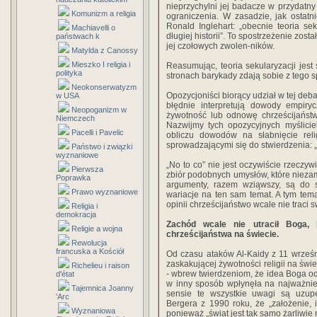
nieprzychylni jej badacze w przydatny 
Komunizm a religia
ograniczenia. W zasadzie, jak ostat
Ronald Inglehart: „obecnie teoria se
Machiavelli o
długiej historii”. To spostrzeżenie zost
państwach k
jej czołowych zwolen-ników.
Matylda z Canossy
Mieszko I religia i
Reasumując, teoria sekularyzacji jes
polityka
stronach barykady zdają sobie z tego 
Neokonserwatyzm
Opozycjoniści biorący udział w tej deb
w USA
błędnie interpretują dowody empiry
Neopoganizm w
żywotność lub odnowę chrześcijaństwa
Niemczech
Nazwijmy tych opozycyjnych myśliciel
Pacelli i Pavelic
obliczu dowodów na słabnięcie relig
sprowadzającymi się do stwierdzenia: „
Państwo i związki
wyznaniowe
„No to co” nie jest oczywiście rzeczyw
Pierwsza
zbiór podobnych umysłów, które nieza
Poprawka
argumenty, razem wziąwszy, są do s
Prawo wyznaniowe
wariacje na ten sam temat. A tym te
opinii chrześcijaństwo wcale nie traci s
Religia i
demokracja
Zachód wcale nie utracił Boga,
Religie a wojna
chrześcijaństwa na świecie.
Rewolucja
francuska a Kościół
Od czasu ataków Al-Kaidy z 11 wrześn
zaskakującej żywotności religii na świ
Richelieu i raison
- wbrew twierdzeniom, że idea Boga ode
d'état
w inny sposób wpłynęła na najważnie
Tajemnica Joanny
sensie te wszystkie uwagi są uzupe
'Arc
Bergera z 1990 roku, że „założenie, 
Wyznaniowa
ponieważ „świat jest tak samo żarliwie r