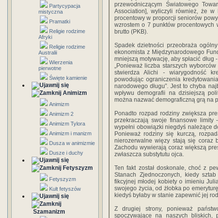
przewodniczącym Światowego Towar
Partycypacja
Association], wyliczyli również, że
mistyczna
procentowy w proporcji seniorów powyże
Pramatki
wzrostem o 7 punktów procentowych w
Religie rodzime
brutto (PKB).
Afryki
Spadek dzietności przeobraża ogólny o
Religie rodzime
ekonomista z Międzynarodowego Fundu
Australii
mniejszą motywację, aby spłacić dług -
Wierzenia
„Ponieważ liczba starszych wyborców
pierwotne
stwierdza Alichi - wiarygodność k
Święte kamienie
powodując ograniczenia kredytowania
narodowego długu”. Jest to chyba naj
Animizm
wpływu demografii na dzisiejszą pol
można nazwać demograficzną grą na p
Animizm
Ponadto rozpad rodziny zwiększa pres
Animizm 2
przekraczają swoje finansowe limity
Animizm Tylora
wypełni obowiązki niegdyś należące d
Animizm i manizm
Ponieważ rodziny się kurczą, rozpada
nierozerwalne więzy stają się coraz
Dusza w animizmie
Zachodu wywierają coraz większą presj
Dusze i duchy
zwłaszcza substytutu ojca.
Fetyszyzm
Ten fakt został doskonale, choć z p
Stanach Zjednoczonych, kiedy szta
Fetyszyzm
fikcyjnej młodej kobiety o imieniu Ju
swojego życia, od żłobka po emeryturę
Kult fetyszów
kiedyś byłaby w stanie zapewnić jej r
Z drugiej strony, ponieważ państ
Szamanizm
spoczywające na naszych bliskich, p