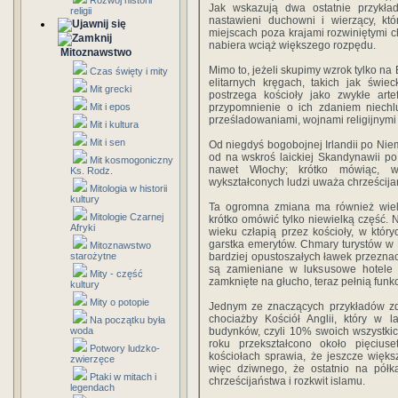
Rozwój historii
Jak wskazują dwa ostatnie przykład
religii
nastawieni duchowni i wierzący, kt
miejscach poza krajami rozwiniętymi ch
nabiera wciąż większego rozpędu.
Mitoznawstwo
Mimo to, jeżeli skupimy wzrok tylko na
Czas święty i mity
elitarnych kręgach, takich jak świ
Mit grecki
postrzega kościoły jako zwykłe arte
Mit i epos
przypomnienie o ich zdaniem niechl
prześladowaniami, wojnami religijnymi 
Mit i kultura
Mit i sen
Od niegdyś bogobojnej Irlandii po Ni
od na wskroś laickiej Skandynawii po 
Mit kosmogoniczny
nawet Włochy; krótko mówiąc, w
Ks. Rodz.
wykształconych ludzi uważa chrześcija
Mitologia w historii
kultury
Ta ogromna zmiana ma również wiele
Mitologie Czarnej
krótko omówić tylko niewielką część.
Afryki
wieku człapią przez kościoły, w któr
garstka emerytów. Chmary turystów w 
Mitoznawstwo
starożytne
bardziej opustoszałych ławek przezna
są zamieniane w luksusowe hotele cz
Mity - część
zamknięte na głucho, teraz pełnią funk
kultury
Mity o potopie
Jednym ze znaczących przykładów zde
chociażby Kościół Anglii, który w 
Na początku była
woda
budynków, czyli 10% swoich wszystk
roku przekształcono około pięciu
Potwory ludzko-
kościołach sprawia, że jeszcze więk
zwierzęce
więc dziwnego, że ostatnio na półka
Ptaki w mitach i
chrześcijaństwa i rozkwit islamu.
legendach