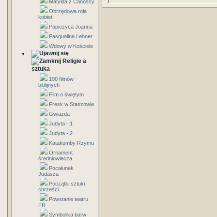
Matylda z Canossy
Obrzędowa rola
kobiet
Papieżyca Joanna
Pasqualina Lehner
Wdowy w Kościele
Religie a
sztuka
100 filmów
biblijnych
Film o świętym
Fresk w Staszowie
Gwiazda
Judyta - 1
Judyta - 2
Katakumby Rzymu
Ornament
średniowiecza
Pocałunek
Judasza
Początki sztuki
chrześci.
Powstanie teatru
FR
Symbolika barw