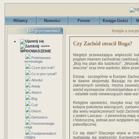
Witamy
Nowości
Forum
Księga Gości
N
Religioznawstwo
Religie a socjo
Czy Zachód utracił Boga?
==>>
WPROWADZENIE
Niegdyś przeważająca większość lud
Podstawowa
pojętym mianem zachodniej cywilizacji, 
terminologia
„Bóg ma plan dla ludzkości”, „Wszystk
Czym jest kult?
wieczne” oraz inne wartości, które prz
Co to jest rytuał?
Dzisiaj - szczególnie w Europie Zachod
Absolut
te dawne aksjomaty. Bazując na d
zakrojonych sondaży, można zauważyć,
Anioły
wśród wyznawców chrześcijaństwa w n
Ateizm
- odsetek osób niewierzących stale wz
Bóg
Religijne opowieści, muzyka oraz ry
Cud
kolejne pokolenia wierzących, zarówno 
Deizm
dla wielu współczesnych ludzi Zachodu
z jaskini Lascaux - z pewnością mają 
Demonizm
i historyczną, jednak pod względem wpł
Fenomenologia
paleolitycznej.
religii
Co się stało? Dlaczego wiara w chrz
Fundamentalizm
religijny
wydawała się większości Europejczy