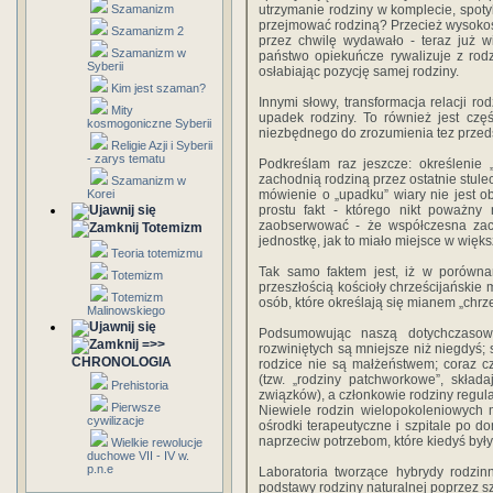
Szamanizm
utrzymanie rodziny w komplecie, spotyk
przejmować rodziną? Przecież wysokość 
Szamanizm 2
przez chwilę wydawało - teraz już 
Szamanizm w
państwo opiekuńcze rywalizuje z rodz
Syberii
osłabiając pozycję samej rodziny.
Kim jest szaman?
Innymi słowy, transformacja relacji ro
Mity
upadek rodziny. To również jest czę
kosmogoniczne Syberii
niezbędnego do zrozumienia tez przeds
Religie Azji i Syberii
- zarys tematu
Podkreślam raz jeszcze: określenie 
zachodnią rodziną przez ostatnie stule
Szamanizm w
Korei
mówienie o „upadku” wiary nie jest ob
prostu fakt - którego nikt poważny
zaobserwować - że współczesna zac
Totemizm
jednostkę, jak to miało miejsce w więks
Teoria totemizmu
Tak samo faktem jest, iż w porówna
Totemizm
przeszłością kościoły chrześcijańskie
Totemizm
osób, które określają się mianem „chrze
Malinowskiego
Podsumowując naszą dotychczasową
=>>
rozwiniętych są mniejsze niż niegdyś;
CHRONOLOGIA
rodzice nie są małżeństwem; coraz c
(tzw. „rodziny patchworkowe”, skład
Prehistoria
związków), a członkowie rodziny regu
Pierwsze
Niewiele rodzin wielopokoleniowych
cywilizacje
ośrodki terapeutyczne i szpitale po do
naprzeciw potrzebom, które kiedyś był
Wielkie rewolucje
duchowe VII - IV w.
p.n.e
Laboratoria tworzące hybrydy rodzin
podstawy rodziny naturalnej poprzez sz