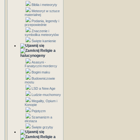
Biblia i meteoryty
Meteoryt w sztuce
materialnej
Podania, legendy i
przepowiednie
Znaczenie i
symbolika meteorytów
Święte kamienie
Religie a
halucynogeny
Asasyni -
Fanatyczni mordercy
Bogini maku
Budowniczowie
mostu
LSD a New Age
Ludzie-muchomory
Megality, Opium i
Konopie
Pejotyzm
Szamanizm a
ekstaza
Święte grzyby
Religie a