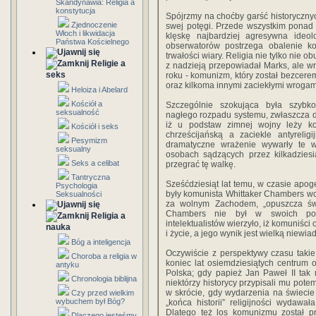
Skandynawia: Religia a
konstytucja
Spójrzmy na choćby garść historycznyc
Zjednoczenie
swej potęgi. Przede wszystkim ponad
Włoch i likwidacja
klęskę najbardziej agresywna ideol
Państwa Kościelnego
obserwatorów postrzega obalenie k
trwałości wiary. Religia nie tylko nie
Religie a
z nadzieją przepowiadał Marks, ale w
seks
roku - komunizm, który został bezcerem
oraz kilkoma innymi zaciekłymi wrogam
Heloiza i Abelard
Kościół a
Szczególnie szokująca była szybk
seksualność
nagłego rozpadu systemu, zwłaszcza dl
iż u podstaw zimnej wojny leży ko
Kościół i seks
chrześcijańską a zaciekle antyrelig
Pesymizm
dramatyczne wrażenie wywarły te wy
seksualny
osobach sądzących przez kilkadzies
Seks a celibat
przegrać tę walkę.
Tantryczna
Sześćdziesiąt lat temu, w czasie apog
Psychologia
były komunista Whittaker Chambers wci
Seksualności
za wolnym Zachodem, „opuszcza świ
Chambers nie był w swoich pogl
Religia a
intelektualistów wierzyło, iż komuniści
nauka
i życie, a jego wynik jest wielką niewi
Bóg a inteligencja
Oczywiście z perspektywy czasu taki
Choroba a religia w
koniec lat osiemdziesiątych centrum o
antyku
Polska; gdy papież Jan Paweł II ta
Chronologia biblijna
niektórzy historycy przypisali mu pot
w skrócie, gdy wydarzenia na świecie
Czy przed wielkim
wybuchem był Bóg?
„końca historii” religijności wydaw
Dlatego też los komunizmu został pr
Dlaczego jesteśmy