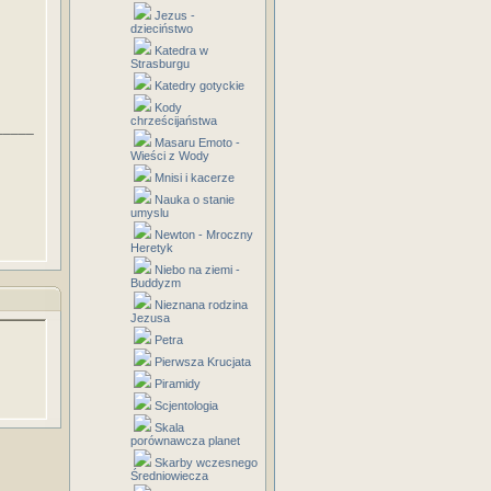
Jezus -
dzieciństwo
Katedra w
Strasburgu
Katedry gotyckie
Kody
chrześcijaństwa
_____
Masaru Emoto -
Wieści z Wody
Mnisi i kacerze
Nauka o stanie
umyslu
Newton - Mroczny
Heretyk
Niebo na ziemi -
Buddyzm
Nieznana rodzina
Jezusa
Petra
Pierwsza Krucjata
Piramidy
Scjentologia
Skala
porównawcza planet
Skarby wczesnego
Średniowiecza