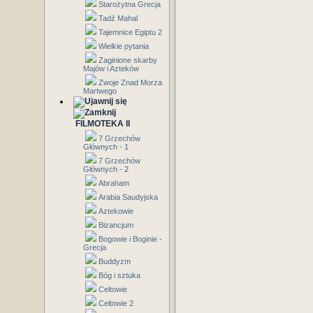
Starożytna Grecja
Tadź Mahal
Tajemnice Egiptu 2
Wielkie pytania
Zaginione skarby
Majów i Azteków
Zwoje Znad Morza
Martwego
FILMOTEKA II
7 Grzechów
Głównych - 1
7 Grzechów
Głównych - 2
Abraham
Arabia Saudyjska
Aztekowie
Bizancjum
Bogowie i Boginie -
Grecja
Buddyzm
Bóg i sztuka
Celtowie
Celtowie 2