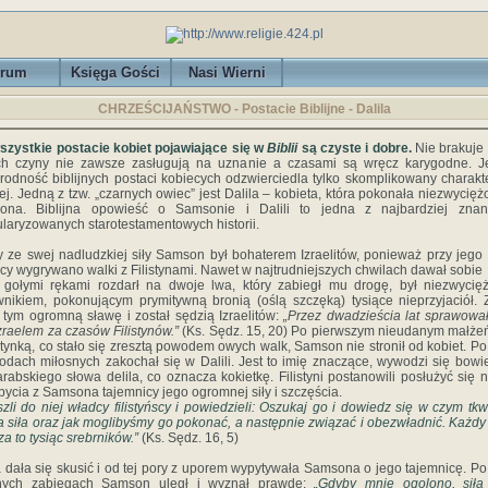
rum
Księga Gości
Nasi Wierni
CHRZEŚCIJAŃSTWO - Postacie Biblijne - Dalila
wszystkie postacie kobiet pojawiające się w
Biblii
są czyste i dobre.
Nie brakuje 
ych czyny nie zawsze zasługują na uznanie a czasami są wręcz karygodne. J
rodność biblijnych postaci kobiecych odzwierciedla tylko skomplikowany charakte
ej. Jedną z tzw. „czarnych owiec” jest Dalila – kobieta, która pokonała niezwycię
ona. Biblijna opowieść o Samsonie i Dalili to jedna z najbardziej znan
laryzowanych starotestamentowych historii.
 ze swej nadludzkiej siły Samson był bohaterem Izraelitów, ponieważ przy jego
y wygrywano walki z Filistynami. Nawet w najtrudniejszych chwilach dawał sobie
 gołymi rękami rozdarł na dwoje lwa, który zabiegł mu drogę, był niezwyci
nikiem, pokonującym prymitywną bronią (oślą szczęką) tysiące nieprzyjaciół. 
 tym ogromną sławę i został sędzią Izraelitów:
„Przez dwadzieścia lat sprawowa
zraelem za czasów Filistynów.”
(Ks. Sędz. 15, 20) Po pierwszym nieudanym małże
istynką, co stało się zresztą powodem owych walk, Samson nie stronił od kobiet. Po
odach miłosnych zakochał się w Dalili. Jest to imię znaczące, wywodzi się bow
arabskiego słowa delila, co oznacza kokietkę. Filistyni postanowili posłużyć się n
ycia z Samsona tajemnicy jego ogromnej siły i szczęścia.
szli do niej władcy filistyńscy i powiedzieli: Oszukaj go i dowiedz się w czym tkw
a siła oraz jak moglibyśmy go pokonać, a następnie związać i obezwładnić. Każdy
za to tysiąc srebrników.”
(
Ks. Sędz. 16, 5)
a dała się skusić i od tej pory z uporem wypytywała Samsona o jego tajemnicę. Po
tnych zabiegach Samson uległ i wyznał prawdę:
„Gdyby mnie ogolono, siła