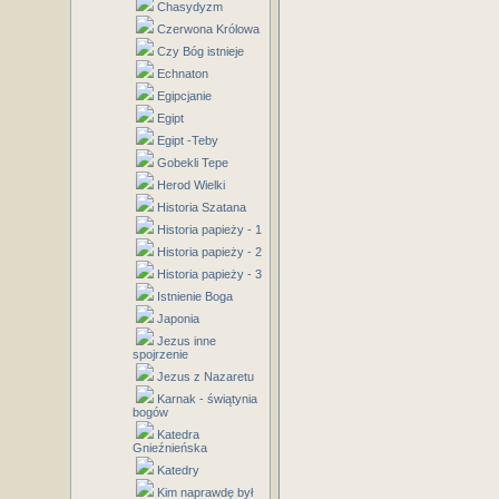
Chasydyzm
Czerwona Królowa
Czy Bóg istnieje
Echnaton
Egipcjanie
Egipt
Egipt -Teby
Gobekli Tepe
Herod Wielki
Historia Szatana
Historia papieży - 1
Historia papieży - 2
Historia papieży - 3
Istnienie Boga
Japonia
Jezus inne
spojrzenie
Jezus z Nazaretu
Karnak - świątynia
bogów
Katedra
Gnieźnieńska
Katedry
Kim naprawdę był