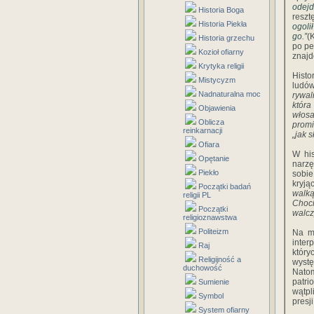
odejd
Historia Boga
reszt
Historia Piekła
ogoli
go.”
(
Historia grzechu
po pe
Kozioł ofiarny
znajd
Krytyka religii
Histo
Mistycyzm
ludó
Nadnaturalna moc
rywal
która
Objawienia
włosa
Oblicza
promi
reinkarnacji
„jak 
Ofiara
W his
Opętanie
narz
Piekło
sobie
kryj
Początki badań
walką
religii PL
Choci
Początki
walcz
religioznawstwa
Politeizm
Na m
inter
Raj
który
Religijność a
wystę
duchowość
Natom
patri
Sumienie
wątpl
Symbol
presj
System ofiarny