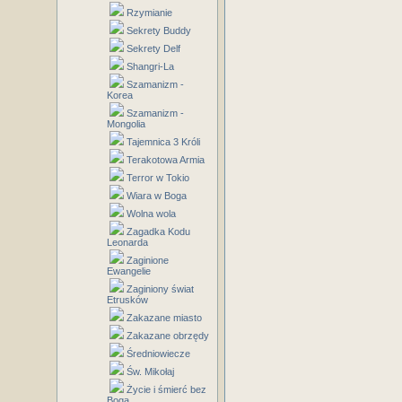
Rzymianie
Sekrety Buddy
Sekrety Delf
Shangri-La
Szamanizm -
Korea
Szamanizm -
Mongolia
Tajemnica 3 Króli
Terakotowa Armia
Terror w Tokio
Wiara w Boga
Wolna wola
Zagadka Kodu
Leonarda
Zaginione
Ewangelie
Zaginiony świat
Etrusków
Zakazane miasto
Zakazane obrzędy
Średniowiecze
Św. Mikołaj
Życie i śmierć bez
Boga