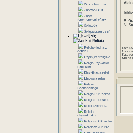
Aleks
Wszechwiedza
Zabawa i kult
biblio
Zarys
fenomenologii ofiary
R. Gr
M. Śn
Świetość
Święta przestrzeń
Religia
Religia - jedna z
Data ut
definicji
Ostatni
Kategor
Czym jest religia?
Strona 
Religia - zjawisko
naturalne
Klasyfikacja religii
Etnologia religii
Religia
Bocheńskiego
Religia Durkheima
Religia Rousseau
Religia Skinnera
Religia
obywatelska
Religia w XIX wieku
Religia w kulturze