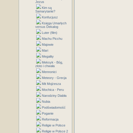
Jezus
Kim są
Samarytanie?
Konfucjusz
Księga Umarłych
versus Dekalog
Luter (film)
Machu Picchu
Majowie
Mari
Megality
Meksyk - Bóg,
złoto i chwała
Mennonici
Meteory - Grecja
Mit Mojżesza
Mochica - Peru
Narodziny Diabła
Nubia
Podświadomość
Poganie
Reformacja
Religie w Polsce
Religie w Polsce 2