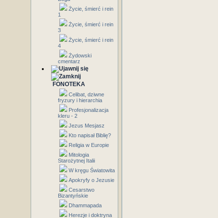
Życie, śmierć i rein
1
Życie, śmierć i rein
3
Życie, śmierć i rein
4
Żydowski
cmentarz
FONOTEKA
Celibat, dziwne
fryzury i hierarchia
Profesjonalizacja
kleru - 2
Jezus Mesjasz
Kto napisał Biblię?
Religia w Europie
Mitologia
Starożytnej Italii
W kręgu Światowita
Apokryfy o Jezusie
Cesarstwo
Bizantyńskie
Dhammapada
Herezje i doktryna