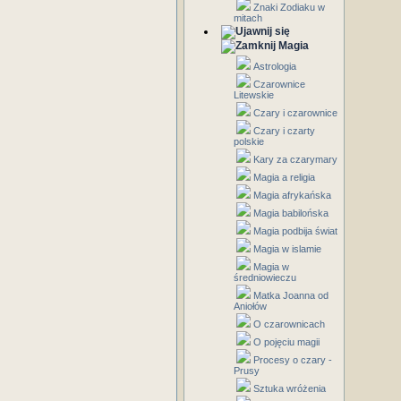
Znaki Zodiaku w
mitach
Magia
Astrologia
Czarownice
Litewskie
Czary i czarownice
Czary i czarty
polskie
Kary za czarymary
Magia a religia
Magia afrykańska
Magia babilońska
Magia podbija świat
Magia w islamie
Magia w
średniowieczu
Matka Joanna od
Aniołów
O czarownicach
O pojęciu magii
Procesy o czary -
Prusy
Sztuka wróżenia