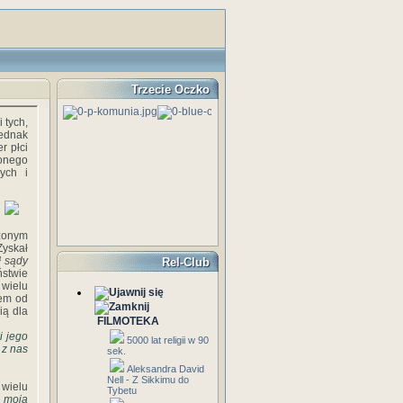
Trzecie Oczko
i tych,
ednak
r płci
żonego
ych i
ężonym
Zyskał
ł sądy
Rel-Club
ństwie
 wielu
iem od
ią dla
FILMOTEKA
i jego
5000 lat religii w 90
 z nas
sek.
Aleksandra David
Nell - Z Sikkimu do
 wielu
Tybetu
 moja