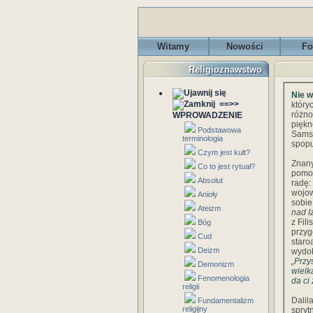
Witamy
Nowości
Fo
Religioznawstwo
N
ie 
==>>
któr
różno
WPROWADZENIE
piękn
Podstawowa
Sams
terminologia
spopu
Czym jest kult?
Znany
Co to jest rytuał?
pomoc
Absolut
radę:
wojow
Anioły
sobie
Ateizm
nad I
z Fil
Bóg
przyg
Cud
staro
Deizm
wydob
„Przy
Demonizm
wielk
Fenomenologia
da ci 
religii
Dalil
Fundamentalizm
religijny
spry