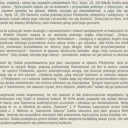
zie, osłabnę i stanę się zwykłym człowiekiem.”
(Ks. Sędz. 16, 18) Wtedy Dalila wy
ę planu:
„Tymczasem uśpiła go na kolanach i przywołała jednego z mężczyzn, 
ł siedem splotów na głowie. Wtedy zaczęła go obezwładniać, a jego siła op
Ks. Sędz. 16, 20) Samson został pojmały przez Filistynów, oślepiony i uwięziony. 
wnym czasie włosy jego odrosły i pozwoliły mu się zemścić. Zniszczył on dom, w 
owali się władcy filistyńscy, sam również ginąc pod jego gruzami.
ria ta wykazuje wiele analogii z opowieściami i mitami spotykanymi w tradycjach r
w. Robert Graves uważa je za warianty jednego wątku mitycznego:
„Dotyc
izacji między świętym królem i jego bliźniakiem – zastępcą o względy bogini ksi
 podczas letniego przesilenia ścina włosy króla i go zdradza. Siła króla ma źró
ch, ponieważ przedstawia on słońce; jego długie, żółte loki przyrównywane
eni słonecznych.” Samson to typowy słoneczny bohater. Jego imię oznacza pr
słońce”
. Gdy zostały obcięte jego włosy – promienie, słabnie on jak słońce w okresie
torii tej Dalila przedstawiona jest jako narzędzie w rękach Filistynów. Jest o
ędziem w rękach Boga, pokusą podsuniętą Samsonowi, by ten w końcu uświa
, że oprócz Filistynów, oprócz zewnętrznego wroga, ma jeszcze jednego przeci
ącego się w nim samym.
„Ostatnia walka, jaką stoczył Samson, w równym stopni
 z Filistynami, co z własna słabością.” Dalila staje się równym przeciwnikiem mężc
aż działa zdradziecko nie można odmówić jej zwycięstwa. Tysiące mężczyzn pró
yć z Samsonem, nie zawsze czysto, lecz dopiero „słabej płci”
udało się go pokonać
arginesie warto wspomnieć, że nie zawsze w tak jednoznacznie negatywny s
pretowano rolę Dalili w biblijnej historii. W XVIII wieku pojawiły się dzieła literac
ch darzy ona Samsona autentycznym uczuciem i zdradza go nieświadomie. Mot
puje m. in. w libretcie do opery „Samson” J. P. Rameau napisanym przez Volta
iast u J. Miltona w „Samsonie siłaczu” Dalila ukazana jest jako gorąca filis
otka. Jednak we wszystkich wersjach fakt pokonania mężczyzny przez kobietę nie
iwości. Dalila powiększa grono kobiet, które aktywnie kształtują swoje życie, nie ul
i podporządkowania się patriarchalnej kulturze.