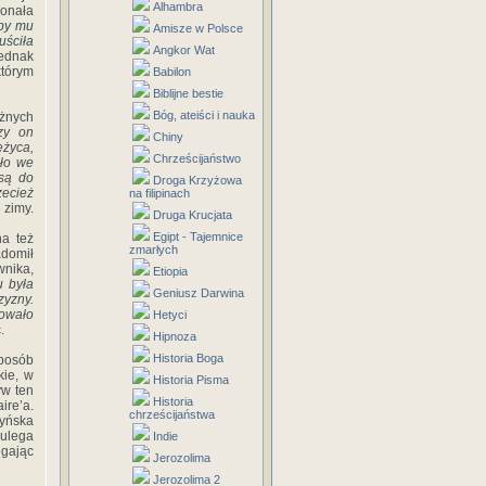
Alhambra
konała
aby mu
Amisze w Polsce
uściła
Angkor Wat
Jednak
którym
Babilon
Biblijne bestie
Bóg, ateiści i nauka
óżnych
zy on
Chiny
ężyca,
Chrześcijaństwo
dło we
 są do
Droga Krzyżowa
zecież
na filipinach
 zimy.
Druga Krucjata
Egipt - Tajemnice
na też
zmarłych
domił
wnika,
Etiopia
u była
Geniusz Darwina
zyzny.
bowało
Hetyci
.
Hipnoza
Historia Boga
posób
kie, w
Historia Pisma
yw ten
Historia
ire’a.
chrześcijaństwa
tyńska
 ulega
Indie
egając
Jerozolima
Jerozolima 2