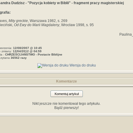
andra Dudzisz - "Pozycja kobiety w Biblii" - fragment pracy magisterskiej
grafia:
aves,
Mity greckie
, Warszawa 1982, s. 269
ieciński,
Od Ewy do Marii Magdaleny
, Wrocław 1998, s. 95
Paulina
worzenia:
12/08/2007 @ 10:45
e zmiany:
12/04/2012 @ 04:59
ia :
CHRZEŚCIJAŃSTWO - Postacie Biblijne
czytana
36562 razy
Wersja do druku
Komentarze
Komentuj artykuł
Nikt jeszcze nie komentował tego artykułu.
Bądź pierwszy!