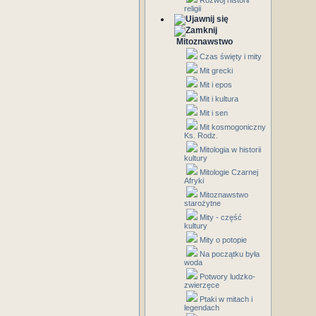
Rozwój historii
religii
Mitoznawstwo
Czas święty i mity
Mit grecki
Mit i epos
Mit i kultura
Mit i sen
Mit kosmogoniczny
Ks. Rodz.
Mitologia w historii
kultury
Mitologie Czarnej
Afryki
Mitoznawstwo
starożytne
Mity - część
kultury
Mity o potopie
Na początku była
woda
Potwory ludzko-
zwierzęce
Ptaki w mitach i
legendach