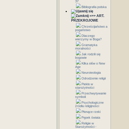
37
Bibliografia polska
=>> ART.
PRZEKROJOWE
Chrześcijaństwo a
pogaństwo
Dlaczego
wierzymy w Boga?
Gramatyka
moralności
Jak rodzili się
bogowie
Kilka słów o New
Age
Neuroteologia
Odrodzenie religii
Piekło w
starożytności
Przechwytywanie
symboli
Psychologiczne
źródła religijności
Płonące rzeki
Pępek świata
Religie w
Starożytności -