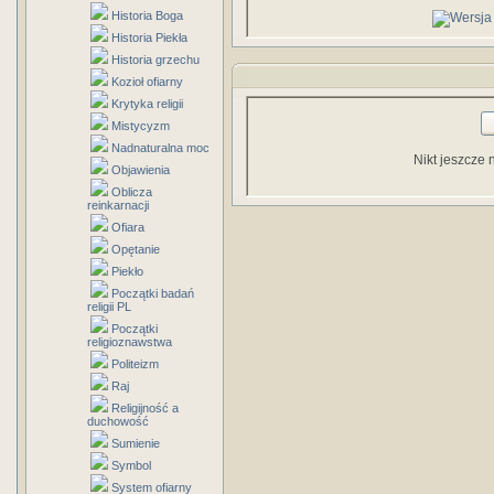
Historia Boga
Historia Piekła
Historia grzechu
Kozioł ofiarny
Krytyka religii
Mistycyzm
Nadnaturalna moc
Nikt jeszcze 
Objawienia
Oblicza
reinkarnacji
Ofiara
Opętanie
Piekło
Początki badań
religii PL
Początki
religioznawstwa
Politeizm
Raj
Religijność a
duchowość
Sumienie
Symbol
System ofiarny