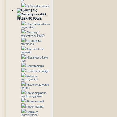
37
Bibliografia polska
=>> ART.
PRZEKROJOWE
Chrześcijaństwo a
pogaństwo
Dlaczego
wierzymy w Boga?
Gramatyka
moralności
Jak rodzili się
bogowie
Kilka słów o New
Age
Neuroteologia
Odrodzenie religii
Piekło w
starożytności
Przechwytywanie
symboli
Psychologiczne
źródła religijności
Płonące rzeki
Pępek świata
Religie w
Starożytności -