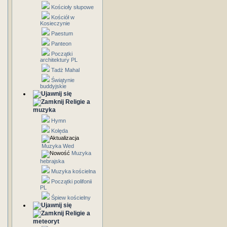
Kościoły słupowe
Kościół w
Kosieczynie
Paestum
Panteon
Początki
architektury PL
Tadż Mahal
Świątynie
buddyjskie
Religie a
muzyka
Hymn
Kolęda
Muzyka Wed
Muzyka
hebrajska
Muzyka kościelna
Początki polifonii
PL
Śpiew kościelny
Religie a
meteoryt