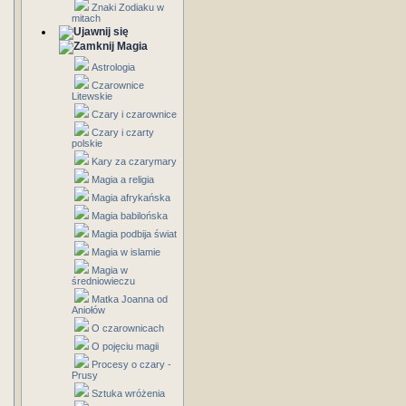
Znaki Zodiaku w
mitach
Magia
Astrologia
Czarownice
Litewskie
Czary i czarownice
Czary i czarty
polskie
Kary za czarymary
Magia a religia
Magia afrykańska
Magia babilońska
Magia podbija świat
Magia w islamie
Magia w
średniowieczu
Matka Joanna od
Aniołów
O czarownicach
O pojęciu magii
Procesy o czary -
Prusy
Sztuka wróżenia