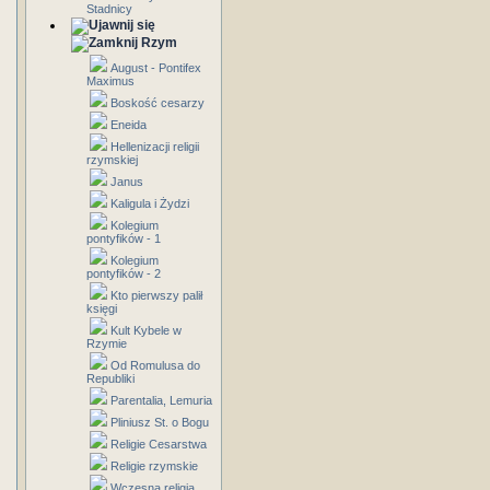
Stadnicy
Rzym
August - Pontifex
Maximus
Boskość cesarzy
Eneida
Hellenizacji religii
rzymskiej
Janus
Kaligula i Żydzi
Kolegium
pontyfików - 1
Kolegium
pontyfików - 2
Kto pierwszy palił
księgi
Kult Kybele w
Rzymie
Od Romulusa do
Republiki
Parentalia, Lemuria
Pliniusz St. o Bogu
Religie Cesarstwa
Religie rzymskie
Wczesna religia