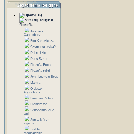
Zagadnienia Religijne
Religie a
filozofia
Anselm z
Cantenbury
Bóg Kartezjusza
Czym jest etyka?
Dobro i zlo
Duns Szkot
Filozofia Boga
Filozofia religii
John Locke o Bogu
Mantra
O duszy -
Arystoteles
Państwo Platona
Problem zła
Schopenhauer o
woli
Sen w którym
żyjemy
Traktat
ateologiczny