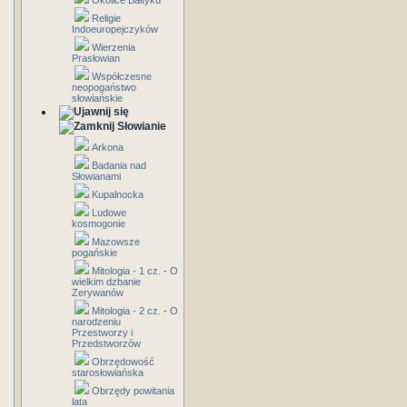
Okolice Bałtyku
Religie
Indoeuropejczyków
Wierzenia
Prasłowian
Współczesne
neopogaństwo
słowiańskie
Słowianie
Arkona
Badania nad
Słowianami
Kupalnocka
Ludowe
kosmogonie
Mazowsze
pogańskie
Mitologia - 1 cz. - O
wielkim dzbanie
Zerywanów
Mitologia - 2 cz. - O
narodzeniu
Przestworzy i
Przedstworzów
Obrzędowość
starosłowiańska
Obrzędy powitania
lata