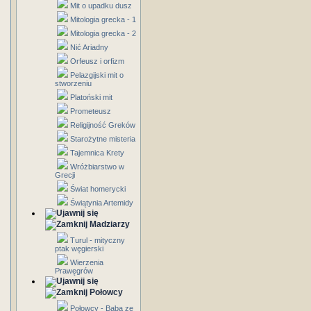
Mit o upadku dusz
Mitologia grecka - 1
Mitologia grecka - 2
Nić Ariadny
Orfeusz i orfizm
Pelazgijski mit o
stworzeniu
Platoński mit
Prometeusz
Religijność Greków
Starożytne misteria
Tajemnica Krety
Wróżbiarstwo w
Grecji
Świat homerycki
Świątynia Artemidy
Madziarzy
Turul - mityczny
ptak węgierski
Wierzenia
Prawęgrów
Połowcy
Połowcy - Baba ze