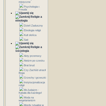
mistyczne
Psychologia r.
Freuda
Religie a
etnologia
Dzień Zaduszny
Etnologia religii
Kult słońca
Sati
Religie a
socjologia
Akty przemocy
Ateizm po czesku
Brat brud
Czy Zachód utracił
Boga
Grzechy i grzeszki
Instytucjonalizacja
religii
McJudaizm -
Kabała dla każdego!
Moda na
wegetarianizm
Mordy rytualne w