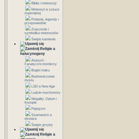
Biblia i meteoryty
Meteoryt w sztuce
materialnej
Podania, legendy i
przepowiednie
Znaczenie i
symbolika meteorytów
Święte kamienie
Religie a
halucynogeny
Asasyni -
Fanatyczni mordercy
Bogini maku
Budowniczowie
mostu
LSD a New Age
Ludzie-muchomory
Megality, Opium i
Konopie
Pejotyzm
Szamanizm a
ekstaza
Święte grzyby
Religie a