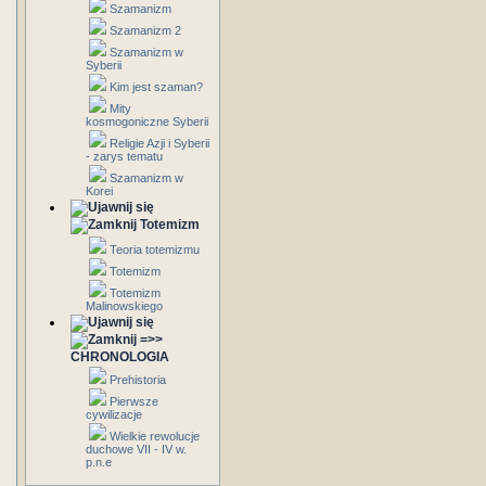
Szamanizm
Szamanizm 2
Szamanizm w
Syberii
Kim jest szaman?
Mity
kosmogoniczne Syberii
Religie Azji i Syberii
- zarys tematu
Szamanizm w
Korei
Totemizm
Teoria totemizmu
Totemizm
Totemizm
Malinowskiego
=>>
CHRONOLOGIA
Prehistoria
Pierwsze
cywilizacje
Wielkie rewolucje
duchowe VII - IV w.
p.n.e