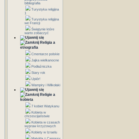
bibliografia
Turystyka religijna
1
Turystyka religijna
we Francji
Świątynie które
warto zobaczyć
Religia a
etnografia
Cmentarze polskie
Jajka wielkanocne
Podłaźniczka
Stary rok
Upiór!
Wampiry i Wilkołaki
Religie a
kobieta
7 kobiet Watykanu
Kobieta w
chrzescijaństwie
Kobieta w czasach
wypraw krzyżowych
Kobiety w Izraelu
Matylda z Canossy