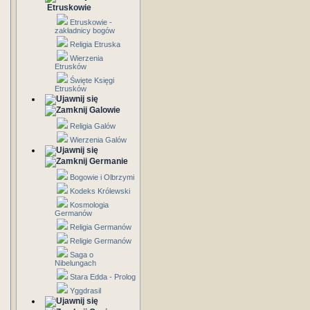
Etruskowie
Etruskowie -
zakładnicy bogów
Religia Etruska
Wierzenia
Etrusków
Święte Księgi
Etrusków
Galowie
Religia Galów
Wierzenia Galów
Germanie
Bogowie i Olbrzymi
Kodeks Królewski
Kosmologia
Germanów
Religia Germanów
Religie Germanów
Saga o
Nibelungach
Stara Edda - Prolog
Yggdrasil