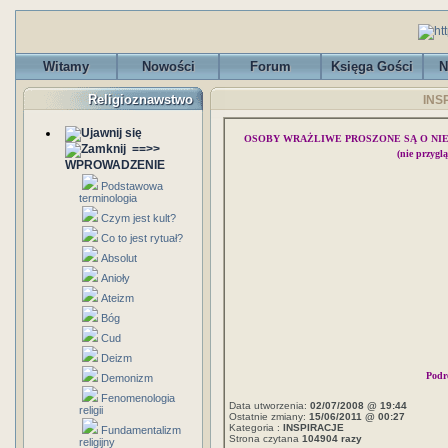
Witamy
Nowości
Forum
Księga Gości
N
Religioznawstwo
INSP
OSOBY WRAŻLIWE PROSZONE SĄ O NI
==>>
(nie przygl
WPROWADZENIE
Podstawowa
terminologia
Czym jest kult?
Co to jest rytuał?
Absolut
Anioły
Ateizm
Bóg
Cud
Deizm
Podr
Demonizm
Fenomenologia
Data utworzenia:
02/07/2008 @ 19:44
religii
Ostatnie zmiany:
15/06/2011 @ 00:27
Kategoria :
INSPIRACJE
Fundamentalizm
Strona czytana
104904 razy
religijny