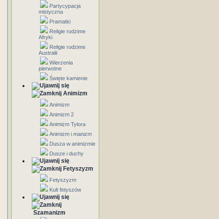
Partycypacja
mistyczna
Pramatki
Religie rodzime
Afryki
Religie rodzime
Australii
Wierzenia
pierwotne
Święte kamienie
Animizm
Animizm
Animizm 2
Animizm Tylora
Animizm i manizm
Dusza w animizmie
Dusze i duchy
Fetyszyzm
Fetyszyzm
Kult fetyszów
Szamanizm