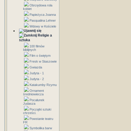
Obrzędowa rola
kobiet
Papieżyca Joanna
Pasqualina Lehner
Wdowy w Kościele
Religie a
sztuka
100 filmów
biblijnych
Film o świętym
Fresk w Staszowie
Gwiazda
Judyta - 1
Judyta - 2
Katakumby Rzymu
Ornament
średniowiecza
Pocałunek
Judasza
Początki sztuki
chrześci.
Powstanie teatru
FR
Symbolika barw