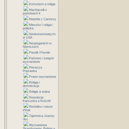
Komunizm a religia
Machiavelli o
państwach k
Matylda z Canossy
Mieszko I religia i
polityka
Neokonserwatyzm
w USA
Neopoganizm w
Niemczech
Pacelli i Pavelic
Państwo i związki
wyznaniowe
Pierwsza
Poprawka
Prawo wyznaniowe
Religia i
demokracja
Religie a wojna
Rewolucja
francuska a Kościół
Richelieu i raison
d'état
Tajemnica Joanny
'Arc
Wyznaniowa
Skandynawia: Religia a