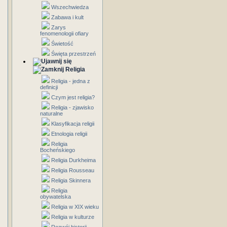
Wszechwiedza
Zabawa i kult
Zarys
fenomenologii ofiary
Świetość
Święta przestrzeń
Religia
Religia - jedna z
definicji
Czym jest religia?
Religia - zjawisko
naturalne
Klasyfikacja religii
Etnologia religii
Religia
Bocheńskiego
Religia Durkheima
Religia Rousseau
Religia Skinnera
Religia
obywatelska
Religia w XIX wieku
Religia w kulturze