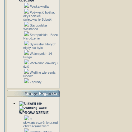
obyczaje
Polska wigilja
Poświęcić bożka,
czyli polskie
świętowanie Sobótki
Staropolska
Wielkanoc
Staropolskie - Boże
Narodzenie
Sylwestry, których
nigdy nie było
Walentynki - 14
lutego
Wielkanoc dawniej i
dziś
Wigilijne wierzenia
ludowe
Zapusty
Europa Pogańska
==>>
WPROWADZENIE
O
słowiańszczyźnie przed
chrześcijaństwem