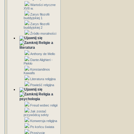
Wartości etyczne
XVII w.
Zarys filozofii
buddyjskiej 1
Zarys filozofii
buddyjskiej 2
Źródło moralności
Religie a
literatura
Anthony de Mello
Dante Alighieri -
Piekło
Konstandinos
Kawafis
Literatura religijna
Powieść religijna
Religia a
psychologia
Freud wobec religii
Jak zostać
przywódcą sekty
Konwersja religijna
Po końcu świata
Przeżycie