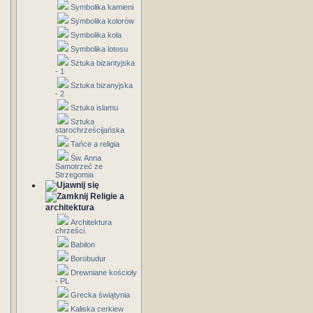
Symbolika kamieni
Symbolika kolorów
Symbolika koła
Symbolika lotosu
Sztuka bizantyjska
- 1
Sztuka bizanyjska
- 2
Sztuka islamu
Sztuka
starochrześcijańska
Tańce a religia
Św. Anna
Samotrzeć ze
Strzegomia
Religie a
architektura
Architektura
chrześci.
Babilon
Borobudur
Drewniane kościoły
- PL
Grecka świątynia
Kaliska cerkiew