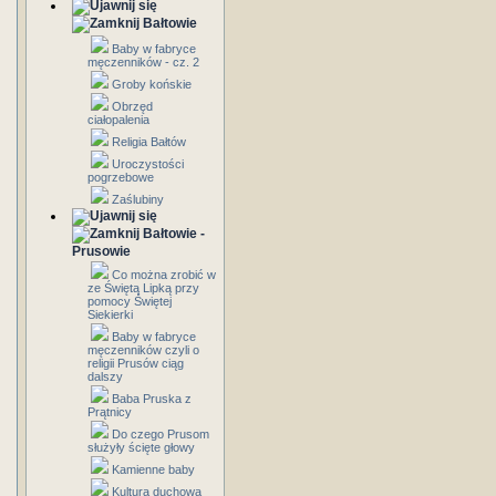
Bałtowie
Baby w fabryce
męczenników - cz. 2
Groby końskie
Obrzęd
ciałopalenia
Religia Bałtów
Uroczystości
pogrzebowe
Zaślubiny
Bałtowie -
Prusowie
Co można zrobić w
ze Świętą Lipką przy
pomocy Świętej
Siekierki
Baby w fabryce
męczenników czyli o
religii Prusów ciąg
dalszy
Baba Pruska z
Prątnicy
Do czego Prusom
służyły ścięte głowy
Kamienne baby
Kultura duchowa