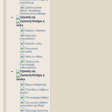
konstytucja
Zjednoczenie
Włoch i likwidacja
Państwa Kościelnego
Religie a
seks
Heloiza i Abelard
Kościół a
seksualność
Kościół i seks
Pesymizm
seksualny
Seks a celibat
Tantryczna
Psychologia
Seksualności
Religia a
nauka
Bóg a inteligencja
Choroba a religia w
antyku
Chronologia biblijna
Czy przed wielkim
wybuchem był Bóg?
Dlaczego jesteśmy