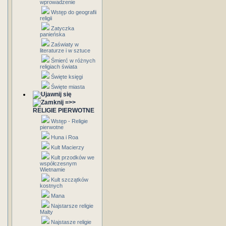
wprowadzenie
Wstęp do geografii
religii
Zatyczka
panieńska
Zaświaty w
literaturze i w sztuce
Śmierć w różnych
religiach świata
Święte księgi
Święte miasta
=>>
RELIGIE PIERWOTNE
Wstęp - Religie
pierwotne
Huna i Roa
Kult Macierzy
Kult przodków we
współczesnym
Wietnamie
Kult szczątków
kostnych
Mana
Najstarsze religie
Malty
Najstasze religie