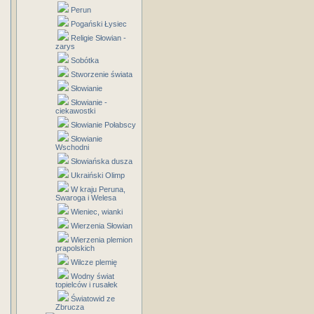
Perun
Pogański Łysiec
Religie Słowian -
zarys
Sobótka
Stworzenie świata
Słowianie
Słowianie -
ciekawostki
Słowianie Połabscy
Słowianie
Wschodni
Słowiańska dusza
Ukraiński Olimp
W kraju Peruna,
Swaroga i Welesa
Wieniec, wianki
Wierzenia Słowian
Wierzenia plemion
prapolskich
Wilcze plemię
Wodny świat
topielców i rusałek
Światowid ze
Zbrucza