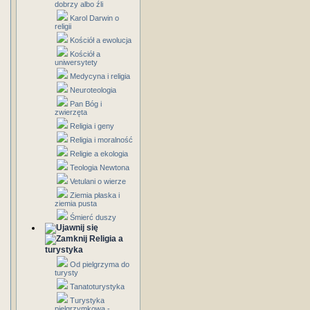
dobrzy albo źli
Karol Darwin o
religii
Kościół a ewolucja
Kościół a
uniwersytety
Medycyna i religia
Neuroteologia
Pan Bóg i
zwierzęta
Religia i geny
Religia i moralność
Religie a ekologia
Teologia Newtona
Vetulani o wierze
Ziemia płaska i
ziemia pusta
Śmierć duszy
Religia a
turystyka
Od pielgrzyma do
turysty
Tanatoturystyka
Turystyka
pielgrzymkowa -