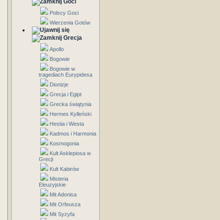
Goci
Polscy Goci
Wierzenia Gotów
Grecja
Apollo
Bogowie
Bogowie w
tragediach Eurypidesa
Dionizje
Grecja i Egipt
Grecka świątynia
Hermes Kylleński
Hestia i Westa
Kadmos i Harmonia
Kosmogonia
Kult Asklepiosa w
Grecji
Kult Kabirów
Misteria
Eleuzyjskie
Mit Adonisa
Mit Orfeusza
Mit Syzyfa