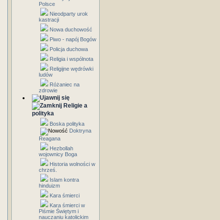
Polsce
Nieodparty urok
kastracji
Nowa duchowość
Piwo - napój Bogów
Policja duchowa
Religia i wspólnota
Religijne wędrówki
ludów
Różaniec na
zdrowie
Religie a
polityka
Boska polityka
Doktryna
Reagana
Hezbollah
wojownicy Boga
Historia wolności w
chrześ.
Islam kontra
hinduizm
Kara śmierci
Kara śmierci w
Piśmie Świętym i
nauczaniu katolickim