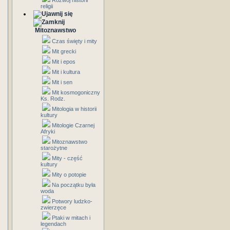
Rozwój historii
religii
Mitoznawstwo
Czas święty i mity
Mit grecki
Mit i epos
Mit i kultura
Mit i sen
Mit kosmogoniczny
Ks. Rodz.
Mitologia w historii
kultury
Mitologie Czarnej
Afryki
Mitoznawstwo
starożytne
Mity - część
kultury
Mity o potopie
Na początku była
woda
Potwory ludzko-
zwierzęce
Ptaki w mitach i
legendach