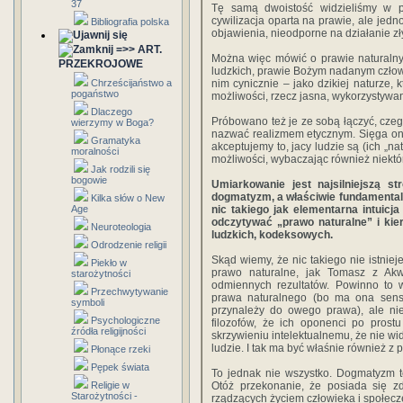
37
Tę samą dwoistość widzieliśmy w p
cywilizacja oparta na prawie, ale jed
Bibliografia polska
objawienia, nieodporne na działanie z
=>> ART.
Można więc mówić o prawie naturalny
PRZEKROJOWE
ludzkich, prawie Bożym nadanym czło
Chrześcijaństwo a
nim cynicznie – jako dzikiej naturze, 
pogaństwo
możliwości, rzecz jasna, wykorzystywa
Dlaczego
Próbowano też je ze sobą łączyć, cze
wierzymy w Boga?
nazwać realizmem etycznym. Sięga ono
Gramatyka
akceptujemy to, jacy ludzie są (ich „n
moralności
możliwości, wybaczając również niektór
Jak rodzili się
bogowie
Umiarkowanie jest najsilniejszą st
dogmatyzm, a właściwie fundamentaln
Kilka słów o New
Age
nic takiego jak elementarna intuic
odczytywać „prawo naturalne” i kie
Neuroteologia
ludzkich, kodeksowych.
Odrodzenie religii
Skąd wiemy, że nic takiego nie istnieje
Piekło w
prawo naturalne, jak Tomasz z Ak
starożytności
odmiennych rezultatów. Powinno to w
Przechwytywanie
prawa naturalnego (bo ma ona sens 
symboli
przynależy do owego prawa), ale ni
Psychologiczne
filozofów, że ich oponenci po prostu
źródła religijności
skrzywieniu intelektualnemu, że nie wid
ludzie. I tak ma być właśnie również z
Płonące rzeki
Pępek świata
To jednak nie wszystko. Dogmatyzm te
Religie w
Otóż przekonanie, że posiada się zd
Starożytności -
rządzących życiem człowieka i społecz