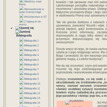
Wiedźmy znad
bowiem i tak sprawuje nad nim pełni
Warty
całościowego porządku naturalnego 
niezmienne i absolutne prawo. Dlatego
Wprowadzenie w
świat czarnej magii
faktycznie poznajemy Boga i Jego zam
w studiowaniu Pisma oraz uprawianiu te
Wróżbiarstwo w ST
Z klątwą im do
Tak oto grecka doktryna o naturach c
twarzy
uprawiania „świeckiej” filozofii i etyk
jednak błędem, gdyż kontrolowana au
Kościoła przez reformację, zaczę
Bibliografia
doprowadziło w ciągu kilku stuleci d
przyrodzie dopuszczającej się blu
Bibliografia 1
ewolucjonizm.
Bibliografia 2
Doszło wręcz do tego, że nauka zachowa
Bibliografia 3
odarła je z jego religijnego sensu. Kto
Bibliografia 4
Boga i prowadzić do tym lepszego po
głównie magią, a Leibniz teodyceą?
Bibliografia 5
Bibliografia 6
Nie da się zrozumieć, czym jest współcz
rozumie się tego zadziwiającego p
Bibliografia 7
poprzedzała i warunkowała emancypacj
Bibliografia 8
Bibliografia 9
Dlatego
zrozumienie, co się stało z
ukształtowała się średniowieczna „la
Bibliografia 10
natury, stanowi warunek zrozumi
Bibliografia 11
również osobliwej sytuacji mentalnej
bowiem etyka zakładniczką procesu 
Bibliografia 12
jego paradoksy i dzieląc jego los, a 
Bibliografia 13
Już Arys
Bibliografia 14
„porząd