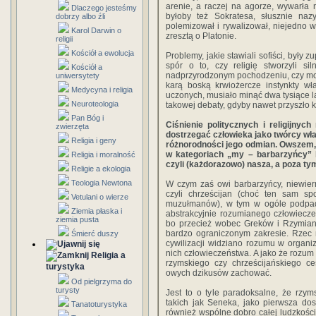
arenie, a raczej na agorze, wywarła n
Dlaczego jesteśmy
byłoby też Sokratesa, słusznie naz
dobrzy albo źli
polemizował i rywalizował, niejedno
Karol Darwin o
zresztą o Platonie.
religii
Kościół a ewolucja
Problemy, jakie stawiali sofiści, były z
spór o to, czy religię stworzyli si
Kościół a
nadprzyrodzonym pochodzeniu, czy moż
uniwersytety
karą boską krwiożercze instynkty wł
Medycyna i religia
uczonych, musiało minąć dwa tysiące la
Neuroteologia
takowej debaty, gdyby nawet przyszło k
Pan Bóg i
Ciśnienie politycznych i religijnyc
zwierzęta
dostrzegać człowieka jako twórcy wł
Religia i geny
różnorodności jego odmian. Owszem, m
w kategoriach „my – barbarzyńcy” b
Religia i moralność
czyli (każdorazowo) nasza, a poza ty
Religie a ekologia
Teologia Newtona
W czym zaś owi barbarzyńcy, niewiern
czyli chrześcijan (choć ten sam s
Vetulani o wierze
muzułmanów), w tym w ogóle podpad
Ziemia płaska i
abstrakcyjnie rozumianego człowiecze
ziemia pusta
bo przecież wobec Greków i Rzymian 
bardzo ograniczonym zakresie. Rzec m
Śmierć duszy
cywilizacji widziano rozumu w organiz
nich człowieczeństwa. A jako że rozum
Religia a
rzymskiego czy chrześcijańskiego ce
turystyka
owych dzikusów zachować.
Od pielgrzyma do
turysty
Jest to o tyle paradoksalne, że rzy
takich jak Seneka, jako pierwsza dos
Tanatoturystyka
również wspólne dobro całej ludzkości