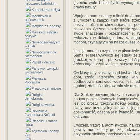
grzechu wolę i całe życie wymagan
nauczaniu katolickim
prawo natury.
Komunizm a religia
Wpojona nam z natury miłość do dobr
Machiavelli o
państwach k
z urodzenia zalążki cnót (które tr
naszymi bliźnimi chrześcijanami, 
Matylda z Canossy
zbawienia. Wszystko to dzieje się zgo
Mieszko I religia i
swoje znaczenie i przeznaczenie. W
polityka
zwłaszcza w dekalogu, lecz szczegól
mocom, czyhającym na nasze dusze, ot
Neokonserwatyzm
w USA
Intuicja moralna uzyskuje w pisarstwie
Neopoganizm w
Sama jej idea wywodzi się jednak ze zna
Niemczech
greckiej, w której – począwszy od Ar
Pacelli i Pavelic
orthos logos
, czyli właśnie „słuszny os
Państwo i związki
wyznaniowe
Ów klasyczny słuszny osąd jest władzą
dóbr, szkód, interesów, zasług, win
Pierwsza
podbudowa sprawiedliwości, jest je
Poprawka
ogólnej zdolności kierowania się rozu
Prawo wyznaniowe
Dla Greków bowiem, którzy nie znali je
Religia i
demokracja
na tym punkcie żadnych kompleksów, ra
jest po prostu rzeczywistością bosk
Religie a wojna
słaby, acz przemyślny człowiek, jego
Rewolucja
doskonałość, obecna jest świętość. Dl
francuska a Kościół
ołtarzem.
Richelieu i raison
d'état
Owszem, tradycja atomistyczna, na czel
główny nurt kultury greckiej odznac
Tajemnica Joanny
przypadku stoików, przeistacza się w d
'Arc