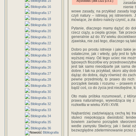
Bibliografia 15
Arystoteles (384-1322 p.n.e.)
zasadac
Bibliografia 16
nienie 
wowe zasady, na przykład zasady logi
Bibliografia 17
czyli natury – istnieją jej istnieniem
Bibliografia 18
mówiące, że dobro należy czynić, a zła 
Bibliografia 19
Pytanie, dlaczego mamy dążyć do dobr
Bibliografia 20
rzecz ciąży, a ciepła grzeje. Tak przeci
generalnie aż do XV wieku dociekliwość
Bibliografia 21
zjawiska, nie zaś tego, dlaczego są takie
Bibliografia 22
Bibliografia 23
Dobro po prostu istnieje i jako takie 
ostateczne, jak i wtedy, gdy jest to t
Bibliografia 24
wyższej miary. Od tego uciec nie moż
Bibliografia 25
typowych filozofów ery przednowożytnej
jest tak samo nieodparte jak sama d
Bibliografia 26
dobre. I tak na przykład, skoro aby do
Bibliografia 27
dążąc do dobra, dąży również do zach
pewne przedmioty, to prawo do nich
Bibliografia 28
porządek świata i rozumu – prawem n
Bibliografia 29
bądź coś, co do życia jest niezbędne, t
Bibliografia 30
Oto mała próbka rozumowań, z których 
Bibliografia 31
prawa naturalnego, wywodząca się z f
Bibliografia 32
rozkwitła w wieku XVII i XVIII.
Bibliografia 33
Najbardziej zadziwiającą cechą tej tr
Bibliografia 34
stuleci niepokojąca dwoistość tenden
bowiem zarówno porządek stworzenia,
Bibliografia 35
wedle zamysłu Stwórcy, jak i świat oż
Bibliografia 36
bezwzględne zdeterminowanie przez c
Bibliografia