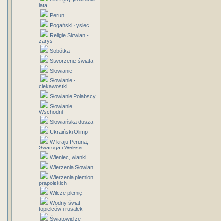
lata
Perun
Pogański Łysiec
Religie Słowian -
zarys
Sobótka
Stworzenie świata
Słowianie
Słowianie -
ciekawostki
Słowianie Połabscy
Słowianie
Wschodni
Słowiańska dusza
Ukraiński Olimp
W kraju Peruna,
Swaroga i Welesa
Wieniec, wianki
Wierzenia Słowian
Wierzenia plemion
prapolskich
Wilcze plemię
Wodny świat
topielców i rusałek
Światowid ze