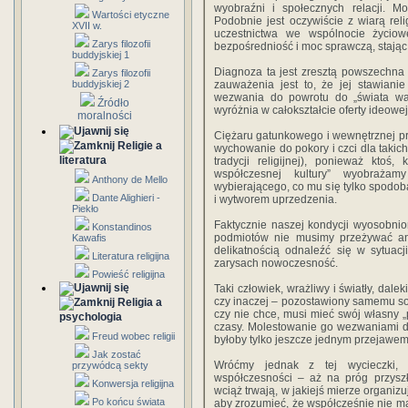
wyobraźni i społecznych relacji. Mo
Wartości etyczne
Podobnie jest oczywiście z wiarą rel
XVII w.
uczestnictwa we wspólnocie życiow
Zarys filozofii
bezpośredniość i moc sprawczą, stają
buddyjskiej 1
Diagnoza ta jest zresztą powszechna i
Zarys filozofii
buddyjskiej 2
zauważenia jest to, że jej stawiani
wezwania do powrotu do „świata war
Źródło
wyróżnia w całokształcie oferty ideowej
moralności
Ciężaru gatunkowego i wewnętrznej pr
Religie a
wychowanie do pokory i czci dla takich
literatura
tradycji religijnej), ponieważ ktoś
współczesnej kultury” wyobraża
Anthony de Mello
wybierającego, co mu się tylko spodob
Dante Alighieri -
i wytworem uprzedzenia.
Piekło
Faktycznie naszej kondycji wyosobn
Konstandinos
podmiotów nie musimy przeżywać ani
Kawafis
delikatnością odnaleźć się w sytuac
Literatura religijna
zarysach nowoczesność.
Powieść religijna
Taki człowiek, wrażliwy i światły, dalek
czy inaczej – pozostawiony samemu so
Religia a
czy nie chce, musi mieć swój własny „p
psychologia
czasy. Molestowanie go wezwaniami 
Freud wobec religii
byłoby tylko jeszcze jednym przejawem 
Jak zostać
Wróćmy jednak z tej wycieczki, 
przywódcą sekty
współczesności – aż na próg przyszł
Konwersja religijna
wciąż trwają, w jakiejś mierze organiz
Po końcu świata
aby zrozumieć, że współcześnie nie m