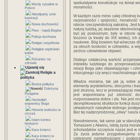
spekulatywne konstrukcje na temat wol
Mordy rytualne w
moralności.
Polsce
Nieodparty urok
W każdym razie mimo całej chłodnej log
kastracji
racjonalności i spójności, moralność
Nowa duchowość
istocie rzeczywistością sakralną. Jest
naturę ludzką, jej skażenie skłonności
Piwo - napój Bogów
być jej posłusznym, były w istocie 
Policja duchowa
toczono (a trwały do XIX wieku), ic
naukowe. Bóg bowiem był wówczas dla 
Religia i wspólnota
za okruch boskości w człowieku, a wi
Religijne wędrówki
zechce człowiekowi objawić.
ludów
Różaniec na
Dlatego ostateczną wartość przypisyw
zdrowie
intelektu ludzkiego do przeprowadza
relacji Boga jako objawiającego i czł
Religie a
intuicyjnego czy wręcz machinalnego d
polityka
Władza moralna, tak jak ją sobie p
Boska polityka
elementy arystotelizmu, stoicyzmu i tr
Doktryna
jest złożona, lecz w przeważającej mi
Reagana
jest wspomniana już zdolność do
rozpoznawania dobra i zła. Nie jest o
Hezbollah
skomplikowanej strukturze funkcji dusz
wojownicy Boga
utrwalonych nawyków dobrego postępow
Historia wolności w
Bez tej nadprzyrodzonej „oliwy” nasza
chrześ.
Islam kontra
Nieodmiennie, tak samo jak w starożytn
hinduizm
Tomaszem z Akwinu, istotą życia moraln
scholastyków szczęście nasze jest w 
Kara śmierci
Za życia jedynie przygotowujemy 
Kara śmierci w
cielesnymi namiętnościami i podpor
Piśmie Świętym i