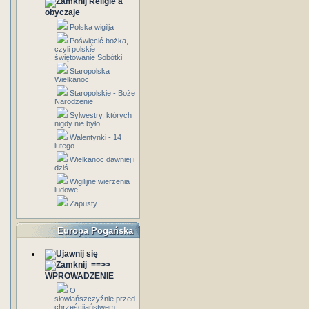
Religie a
obyczaje
Polska wigilja
Poświęcić bożka,
czyli polskie
świętowanie Sobótki
Staropolska
Wielkanoc
Staropolskie - Boże
Narodzenie
Sylwestry, których
nigdy nie było
Walentynki - 14
lutego
Wielkanoc dawniej i
dziś
Wigilijne wierzenia
ludowe
Zapusty
Europa Pogańska
==>>
WPROWADZENIE
O
słowiańszczyźnie przed
chrześcijaństwem