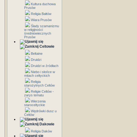
Kultura duchowa
Prusów
Religia Bałtów
Wiara Prusów
Ślady szamanizmu
w religijności
średniowiecznych
Prusów
Celtowie
Beltaine
Druidzi
Druidzi w źródłach
Niebo i słońce w
mitach celtyckich
Religia
starożytnych Celtów
Religie Celtów -
zarys tematu
Wierzenia
staroceltyckie
Wędrówki dusz u
Celtów
Dakowie
Religia Daków