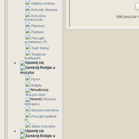
Kaliska cerkiew
Kościoły słupowe
Kościół w
Nikt jeszcze 
Kosieczynie
Paestum
Panteon
Początki
architektury PL
Tadż Mahal
Świątynie
buddyjskie
Religie a
muzyka
Hymn
Kolęda
Muzyka Wed
Muzyka
hebrajska
Muzyka kościelna
Początki polifonii
PL
Śpiew kościelny
Religie a