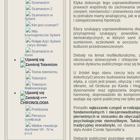
Szamanizm
Etyka dokonuje tego usprawiedliwie
prawach wspólnoty do zachowania swo
Szamanizm 2
cierpień, nierówności i zniewolenia nie
Szamanizm w
tu jednakże mamy analogiczną, jak w 
Syberii
i zalegalizowanej hipokryzji.
Kim jest szaman?
Etycy szukający usprawiedliwienia d
Mity
przynajmniej szukający powodó
kosmogoniczne Syberii
demokratycznych, w których sami 
Religie Azji i Syberii
sumieniom, aczkolwiek w poczuciu
- zarys tematu
kulturom przednowoczesnym.
Szamanizm w
Korei
Debaty na temat multikulturalizmu,
obrzezania dziewczynek i chłopców 
scenie dyskursu publicznego oraz jej 
Totemizm
Teoria totemizmu
U źródeł tego stanu rzeczy leży n
dokończyć) proces budowania świadomoś
Totemizm
etyka, a czym jest prawo, obyczaj i r
Totemizm
sferami, od Grotiusa po Kanta i He
Malinowskiego
dysonansów oraz ogłaszania dogma
harmonię, doprowadziło do kompromit
=>>
wydaje się opinii publicznej nie tylko 
CHRONOLOGIA
Ponadto
ogłaszanie czegoś w rodzaju
Prehistoria
fundamentalnych i niesprowadzalnyc
Pierwsze
pierwotnych w stosunku do obyczajó
cywilizacje
psychologicznie niemożliwym. Takiej
tradycyjnej moralistyki
, od dawna za
Wielkie rewolucje
duchowe VII - IV w.
stylu André Comte Sponville’a.
p.n.e
Debacie publicznej pozostaje więc p