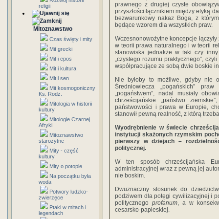
Rozwój historii
prawnego z drugiej czyste obowiązy
religii
przyszłości łącznikiem między etyką 
bezwarunkowy nakaz Boga, z którym 
będące wzorem dla wszystkich praw.
Mitoznawstwo
Wczesnonowożytne koncepcje łączyły z
Czas święty i mity
w teorii prawa naturalnego i w teorii 
Mit grecki
stanowiska jednakże w taki czy inny
Mit i epos
„czystego rozumu praktycznego”, czyli
współpracujące ze sobą dwie boskie in
Mit i kultura
Mit i sen
Nie byłoby to możliwe, gdyby nie od
Średniowiecza „pogańskich” praw
Mit kosmogoniczny
„pogaństwem”, nadal musiały obow
Ks. Rodz.
chrześcijańskie „państwo ziemskie”,
Mitologia w historii
państwowości i prawa w Europie, cho
kultury
stanowił pewną realność, z którą trzeba 
Mitologie Czarnej
Afryki
Wyodrębnienie w świecie chrześcija
instytucji skażonych rzymskim poch
Mitoznawstwo
starożytne
pierwszy w dziejach – rozdzielnośc
politycznej.
Mity - część
kultury
W ten sposób chrześcijańska Eu
Mity o potopie
administracyjnej wraz z pewną jej auto
nie boskim.
Na początku była
woda
Dwuznaczny stosunek do dziedzictw
Potwory ludzko-
podziwem dla potęgi cywilizacyjnej i 
zwierzęce
politycznego
profanum
, a w konsekw
Ptaki w mitach i
cesarsko-papieskiej.
legendach