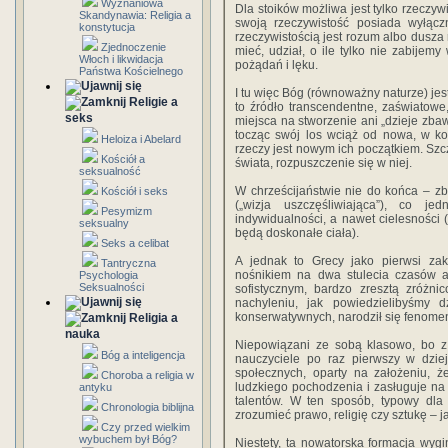
Wyznaniowa
Dla stoików możliwa jest tylko rzeczyw
Skandynawia: Religia a
swoją rzeczywistość posiada wyłącz
konstytucja
rzeczywistością jest rozum albo dusz
Zjednoczenie
mieć, udział, o ile tylko nie zabijemy
Włoch i likwidacja
pożądań i lęku.
Państwa Kościelnego
I tu więc Bóg (równoważny naturze) jes
Religie a
to źródło transcendentne, zaświatowe
seks
miejsca na stworzenie ani „dzieje zbaw
tocząc swój los wciąż od nowa, w ko
Heloiza i Abelard
rzeczy jest nowym ich początkiem. Szc
Kościół a
świata, rozpuszczenie się w niej.
seksualność
W chrześcijaństwie nie do końca – z
Kościół i seks
(„wizja uszczęśliwiająca”), co j
Pesymizm
indywidualności, a nawet cielesności 
seksualny
będą doskonałe ciała).
Seks a celibat
A jednak to Grecy jako pierwsi zak
Tantryczna
nośnikiem na dwa stulecia czasów at
Psychologia
Seksualności
sofistycznym, bardzo zresztą zróżn
nachyleniu, jak powiedzielibyśmy dz
konserwatywnych, narodził się fenomen 
Religia a
nauka
Niepowiązani ze sobą klasowo, bo z
Bóg a inteligencja
nauczyciele po raz pierwszy w dziej
społecznych, oparty na założeniu, ż
Choroba a religia w
ludzkiego pochodzenia i zasługuje na r
antyku
talentów. W ten sposób, typowy dla n
Chronologia biblijna
zrozumieć prawo, religię czy sztukę – j
Czy przed wielkim
wybuchem był Bóg?
Niestety, ta nowatorska formacja wyg