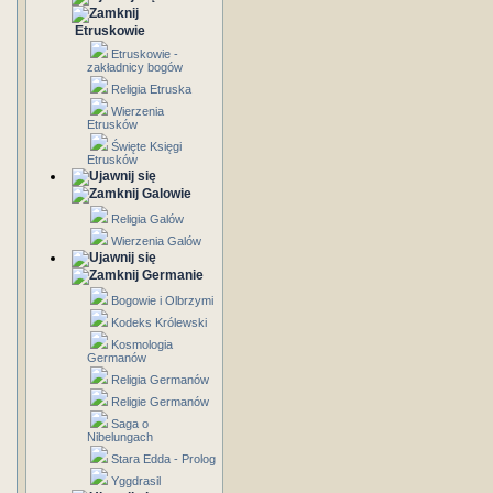
Etruskowie
Etruskowie -
zakładnicy bogów
Religia Etruska
Wierzenia
Etrusków
Święte Księgi
Etrusków
Galowie
Religia Galów
Wierzenia Galów
Germanie
Bogowie i Olbrzymi
Kodeks Królewski
Kosmologia
Germanów
Religia Germanów
Religie Germanów
Saga o
Nibelungach
Stara Edda - Prolog
Yggdrasil