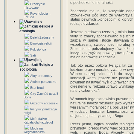
o pochodzenie moralności.
Przeżycie
mistyczne
Znaczenie ma to, że wszystkie odpo
Psychologia r.
człowiekowi Bóg albo że wytworzyła 
Freuda
status pewnych „koncepcji”, o który
rodzaju dyskusje.
Religie a
etnologia
Jeszcze niedawno rzecz się miała inacz
fakty, to znaczy spodziewano się ich w
Dzień Zaduszny
zaszła w samej istocie stawiania pr
Etnologia religii
współczesną świadomość moralną wr
Zrozumienia potrzebujemy również do t
Kult słońca
toczyli z najwyższą powagą ów spór o
Sati
ma on naprawdę znaczenie.
Religie a
Tak oto przez półtora tysiąca lat z
socjologia
ludziom prawo moralne zwane w owy
Wobec naszej skłonności do przypis
Akty przemocy
konotacji warto jeszcze raz podkreśl
Ateizm po czesku
powinien nasuwać myśl o „prawach prz
określenie w rodzaju „prawo wynikając
Brat brud
natury człowieka”.
Czy Zachód utracił
Boga
W ramach tego stanowiska prawno-natu
naturalne należy rozumieć jako wyraz 
Grzechy i grzeszki
tym samym moralność na posłuszeństwie)
Instytucjonalizacja
w rodzaju logicznej konieczności 
religii
racjonalnej natury samego Boga.
McJudaizm -
Kabała dla każdego!
Rzecz jasna, logika sporów teologic
przymioty i prerogatywy, więc ostatecz
Moda na
wegetarianizm
woli, i rozumu Boga. Akcenty moż