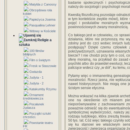
badanie społecznych i psychologic
Matylda z Canossy
należy do socjologii i psychologii mora
Obrzędowa rola
kobiet
Kwestią filozoficzną pozostaje odnalezie
w tym kontekście zwykle mówi), które s
Papieżyca Joanna
pojęć i postulatów moralnych wyzn
Pasqualina Lehner
powinnościowych zwany moralnością.
Wdowy w Kościele
Co takiego jest w człowieku, co sprawi
działania, które nie przynoszą mu w
Religie a
zdolny jest do czci wobec innych ludz
sztuka
postępują? Dzięki czemu człowiek 
100 filmów
pokrzywdzonych, uznawania własnych 
biblijnych
bierze? I nie chodzi przy tym o coś, 
sferę moralną, na przykład do zasad
Film o świętym
psychiki albo do prawideł ewolucji, le
Fresk w Staszowie
patrzące wstecz czy „w dół”, ku temu, 
Gwiazda
Pytamy więc o immanentną genealogię 
Judyta - 1
moralności. Rzecz jasna, nie wyklucz
Judyta - 2
nawet historycznych. Nie mogą one je
ścisłym sensie etyczna.
Katakumby Rzymu
Ornament
Można wskazać na kilka zjawisk archety
średniowiecza
one na określenie ich mianem pie
nieporównywalne z zachowaniami zn
Pocałunek
Judasza
poważnie odnieść się do ewentualności,
symbolicznej wytwórczości, należy jej
Początki sztuki
rodzaju ludzkiego, która zresztą trwała
chrześci.
50 tys. lat. Cóż więc takiego czyniły 
Powstanie teatru
się ku stanowi we właściwym sens
FR
zwierzęcość i zwierzęcą organizację ż