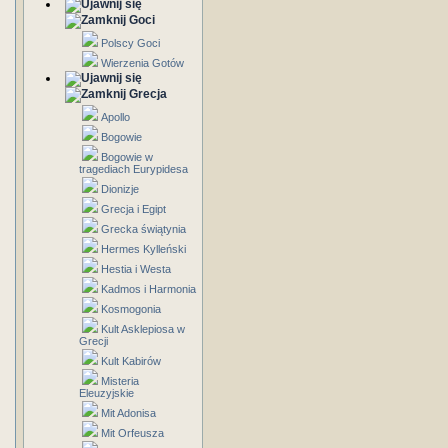
Goci
Polscy Goci
Wierzenia Gotów
Grecja
Apollo
Bogowie
Bogowie w
tragediach Eurypidesa
Dionizje
Grecja i Egipt
Grecka świątynia
Hermes Kylleński
Hestia i Westa
Kadmos i Harmonia
Kosmogonia
Kult Asklepiosa w
Grecji
Kult Kabirów
Misteria
Eleuzyjskie
Mit Adonisa
Mit Orfeusza