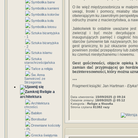
Symbolika barw
O ile więź międzyosobnicza w małpim
Symbolika kamieni
uwagi, troski i pomocy, miałaby st
Symbolika kolorów
otwierającym ku zawrotnym perspektyw
odruchy znane z macierzyństwa, a nawe
Symbolika koła
Symbolika lotosu
Jakkolwiek to ostatnie uważane jest
zwierząt i być może decydujące d
Sztuka bizantyjska
- 1
inaugurujących pamięć i ciągłość hi
starców (umownie tak nazywanych, bo 
Sztuka bizanyjska
gest graniczny, to już okazanie pom
- 2
powinien zostać przepędzony lub zabity
Sztuka islamu
ku czemuś niesłychanemu i nowemu.
Sztuka
starochrześcijańska
Gest gościnności, objęcie opieką 
zamian dać przyjmującej go hordzie
Tańce a religia
bezinteresowności, który można uzn
Św. Anna
Samotrzeć ze
***
Strzegomia
Fragment książki: Jan Hartman -
Etyka!
Religie a
architektura
Data utworzenia:
15/09/2025 @ 09:24
Ostatnie zmiany:
18/09/2025 @ 05:12
Architektura
Kategoria :
Religie a filozofia
chrześci.
Strona czytana
81382 razy
Babilon
Borobudur
Drewniane kościoły
- PL
Grecka świątynia