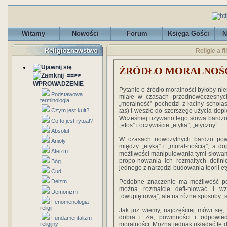
Witamy
Nowości
Forum
Księga Gości
N
Religioznawstwo
Religie a f
ŹRÓDŁO MORALNOŚ
==>>
WPROWADZENIE
Pytanie o źródło moralności byłoby ni
Podstawowa
miałe w czasach przednowoczesnyc
terminologia
„moralność” pochodzi z łaciny scholas
Czym jest kult?
tas
) i weszło do szerszego użycia dop
Wcześniej używano tego słowa bardzo
Co to jest rytuał?
„etos” i oczywiście „etyka”, „etyczny”.
Absolut
W czasach nowożytnych bardzo powol
Anioły
między „etyką” i „moral-nością”, a d
Ateizm
możliwości manipulowania tymi słowami 
propo-nowania ich rozmaitych defini
Bóg
jednego z narzędzi budowania teorii et
Cud
Deizm
Podobne znaczenie ma możliwość posł
można rozmaicie defi-niować i wzg
Demonizm
„dwupiętrową”, ale na różne sposoby „s
Fenomenologia
religii
Jak już wiemy, najczęściej mówi się,
dobra i zła, powinności i odpowiedz
Fundamentalizm
religijny
moralności. Można jednak układać te def