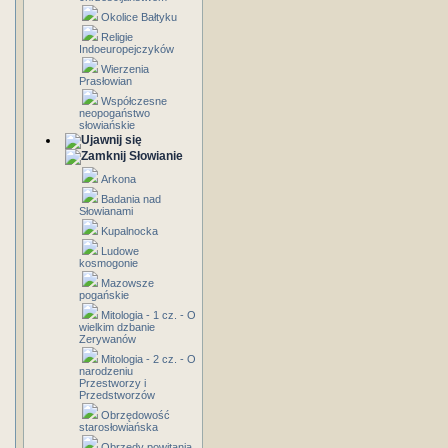
Okolice Bałtyku
Religie
Indoeuropejczyków
Wierzenia
Prasłowian
Współczesne
neopogaństwo
słowiańskie
Słowianie
Arkona
Badania nad
Słowianami
Kupalnocka
Ludowe
kosmogonie
Mazowsze
pogańskie
Mitologia - 1 cz. - O
wielkim dzbanie
Zerywanów
Mitologia - 2 cz. - O
narodzeniu
Przestworzy i
Przedstworzów
Obrzędowość
starosłowiańska
Obrzędy powitania