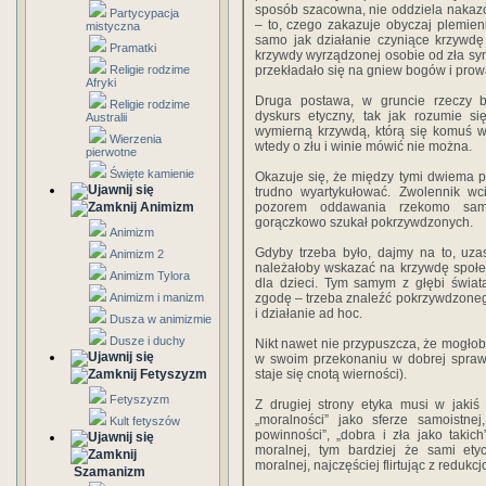
sposób szacowna, nie oddziela nakazó
Partycypacja
– to, czego zakazuje obyczaj plemieni
mistyczna
samo jak działanie czyniące krzywd
Pramatki
krzywdy wyrządzonej osobie od zła sym
Religie rodzime
przekładało się na gniew bogów i prowa
Afryki
Druga postawa, w gruncie rzeczy
Religie rodzime
dyskurs etyczny, tak jak rozumie s
Australii
wymierną krzywdą, którą się komuś w
Wierzenia
wtedy o złu i winie mówić nie można.
pierwotne
Święte kamienie
Okazuje się, że między tymi dwiema pos
trudno wyartykułować. Zwolennik wc
Animizm
pozorem oddawania rzekomo samoo
gorączkowo szukał pokrzywdzonych.
Animizm
Gdyby trzeba było, dajmy na to, uza
Animizm 2
należałoby wskazać na krzywdę społe
Animizm Tylora
dla dzieci. Tym samym z głębi świa
Animizm i manizm
zgodę – trzeba znaleźć pokrzywdzonego
i działanie ad hoc.
Dusza w animizmie
Dusze i duchy
Nikt nawet nie przypuszcza, że mogłob
w swoim przekonaniu w dobrej sprawie
Fetyszyzm
staje się cnotą wierności).
Fetyszyzm
Z drugiej strony etyka musi w jakiś
„moralności” jako sferze samoistnej,
Kult fetyszów
powinności”, „dobra i zła jako taki
moralnej, tym bardziej że sami etyc
moralnej, najczęściej flirtując z reduk
Szamanizm