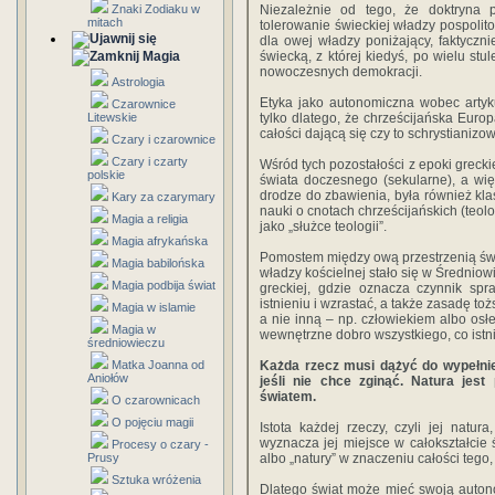
Znaki Zodiaku w
Niezależnie od tego, że doktryna p
mitach
tolerowanie świeckiej władzy pospolit
dla owej władzy poniżający, faktyczn
Magia
świecką, z której kiedyś, po wielu s
nowoczesnych demokracji.
Astrologia
Etyka jako autonomiczna wobec artyk
Czarownice
Litewskie
tylko dlatego, że chrześcijańska Europ
całości dającą się czy to schrystianizow
Czary i czarownice
Czary i czarty
Wśród tych pozostałości z epoki grecki
polskie
świata doczesnego (sekularne), a wię
drodze do zbawienia, była również kla
Kary za czarymary
nauki o cnotach chrześcijańskich (teolog
Magia a religia
jako „służce teologii”.
Magia afrykańska
Pomostem między ową przestrzenią świe
Magia babilońska
władzy kościelnej stało się w Średniowie
Magia podbija świat
greckiej, gdzie oznacza czynnik sp
istnieniu i wzrastać, a także zasadę toż
Magia w islamie
a nie inną – np. człowiekiem albo osł
Magia w
wewnętrzne dobro wszystkiego, co istn
średniowieczu
Matka Joanna od
Każda rzecz musi dążyć do wypełnien
Aniołów
jeśli nie chce zginąć. Natura jes
światem.
O czarownicach
O pojęciu magii
Istota każdej rzeczy, czyli jej natu
wyznacza jej miejsce w całokształcie 
Procesy o czary -
Prusy
albo „natury” w znaczeniu całości tego
Sztuka wróżenia
Dlatego świat może mieć swoją autono