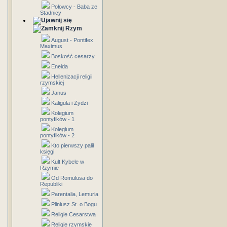
Połowcy - Baba ze
Stadnicy
Rzym
August - Pontifex
Maximus
Boskość cesarzy
Eneida
Hellenizacji religii
rzymskiej
Janus
Kaligula i Żydzi
Kolegium
pontyfików - 1
Kolegium
pontyfików - 2
Kto pierwszy palił
księgi
Kult Kybele w
Rzymie
Od Romulusa do
Republiki
Parentalia, Lemuria
Pliniusz St. o Bogu
Religie Cesarstwa
Religie rzymskie