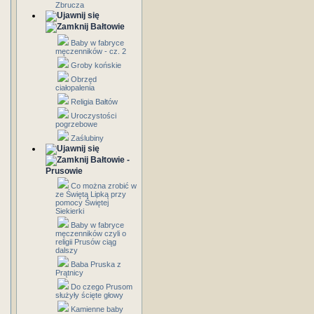
Zbrucza
Bałtowie
Baby w fabryce
męczenników - cz. 2
Groby końskie
Obrzęd
ciałopalenia
Religia Bałtów
Uroczystości
pogrzebowe
Zaślubiny
Bałtowie -
Prusowie
Co można zrobić w
ze Świętą Lipką przy
pomocy Świętej
Siekierki
Baby w fabryce
męczenników czyli o
religii Prusów ciąg
dalszy
Baba Pruska z
Prątnicy
Do czego Prusom
służyły ścięte głowy
Kamienne baby