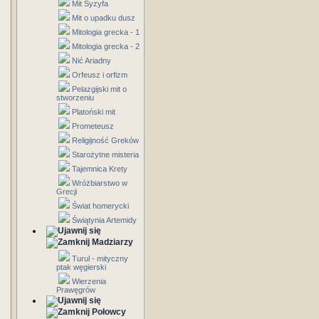
Mit Syzyfa
Mit o upadku dusz
Mitologia grecka - 1
Mitologia grecka - 2
Nić Ariadny
Orfeusz i orfizm
Pelazgijski mit o
stworzeniu
Platoński mit
Prometeusz
Religijność Greków
Starożytne misteria
Tajemnica Krety
Wróżbiarstwo w
Grecji
Świat homerycki
Świątynia Artemidy
Madziarzy
Turul - mityczny
ptak węgierski
Wierzenia
Prawęgrów
Połowcy