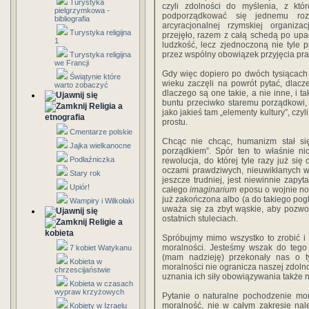
Turystyka
czyli zdolności do myślenia, z któ
pielgrzymkowa -
podporządkować się jednemu roz
bibliografia
arcyracjonalnej rzymskiej organiza
Turystyka religijna
przejęło, razem z całą schedą po up
1
ludzkość, lecz zjednoczoną nie tyle 
przez wspólny obowiązek przyjęcia pra
Turystyka religijna
we Francji
Gdy więc dopiero po dwóch tysiącach 
Świątynie które
wieku zaczęli na powrót pytać, dlaczeg
warto zobaczyć
dlaczego są one takie, a nie inne, i ta
buntu przeciwko staremu porządkowi, 
Religia a
jako jakieś tam „elementy kultury”, czy
etnografia
prostu.
Cmentarze polskie
Chcąc nie chcąc, humanizm stał się
Jajka wielkanocne
porządkiem”. Spór ten to właśnie ni
Podłaźniczka
rewolucja, do której tyle razy już się
oczami prawdziwych, nieuwikłanych w
Stary rok
jeszcze trudniej, jest niewinnie zapy
Upiór!
całego
imaginarium
eposu o wojnie now
już zakończona albo (a do takiego pogl
Wampiry i Wilkołaki
uważa się za zbyt wąskie, aby pozwol
ostatnich stuleciach.
Religie a
kobieta
Spróbujmy mimo wszystko to zrobić i 
moralności. Jesteśmy wszak do tego 
7 kobiet Watykanu
(mam nadzieję) przekonały nas o ty
Kobieta w
moralności nie ogranicza naszej zdol
chrzescijaństwie
uznania ich siły obowiązywania także n
Kobieta w czasach
wypraw krzyżowych
Pytanie o naturalne pochodzenie mor
moralność, nie w całym zakresie należ
Kobiety w Izraelu