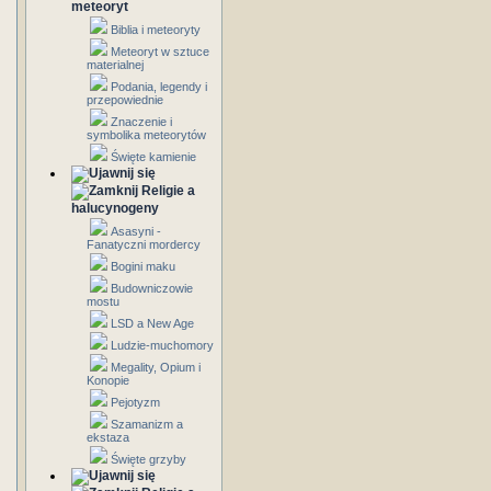
meteoryt
Biblia i meteoryty
Meteoryt w sztuce
materialnej
Podania, legendy i
przepowiednie
Znaczenie i
symbolika meteorytów
Święte kamienie
Religie a
halucynogeny
Asasyni -
Fanatyczni mordercy
Bogini maku
Budowniczowie
mostu
LSD a New Age
Ludzie-muchomory
Megality, Opium i
Konopie
Pejotyzm
Szamanizm a
ekstaza
Święte grzyby