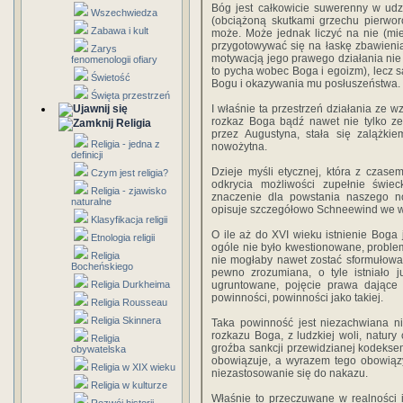
Bóg jest całkowicie suwerenny w udzi
Wszechwiedza
(obciążoną skutkami grzechu pierwor
Zabawa i kult
może. Może jednak liczyć na nie (mie
przygotowywać się na łaskę zbawieni
Zarys
motywacją jego prawego działania nie
fenomenologii ofiary
to pycha wobec Boga i egoizm), lecz s
Świetość
Bogu i okazywania mu posłuszeństwa.
Święta przestrzeń
I właśnie ta przestrzeń działania ze 
rozkaz Boga bądź nawet nie tylko ze
Religia
przez Augustyna, stała się zalążkie
Religia - jedna z
nowożytna.
definicji
Dzieje myśli etycznej, która z czase
Czym jest religia?
odkrycia możliwości zupełnie świec
Religia - zjawisko
znaczenie dla powstania naszego n
naturalne
opisuje szczegółowo Schneewind we w
Klasyfikacja religii
O ile aż do XVI wieku istnienie Boga
Etnologia religii
ogóle nie było kwestionowane, problem
Religia
nie mogłaby nawet zostać sformułowan
Bocheńskiego
pewno zrozumiana, o tyle istniało 
Religia Durkheima
ugruntowane, pojęcie prawa dające 
powinności, powinności jako takiej.
Religia Rousseau
Religia Skinnera
Taka powinność jest niezachwiana n
rozkazu Boga, z ludzkiej woli, natury
Religia
groźba sankcji przewidzianej kodeksem
obywatelska
obowiązuje, a wyrazem tego obowiązy
Religia w XIX wieku
niezastosowanie się do nakazu.
Religia w kulturze
Właśnie to przeczuwane w realności i