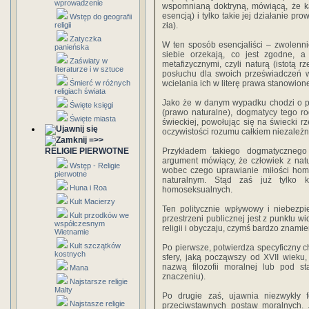
wprowadzenie
wspomnianą doktryną, mówiącą, że ka
esencją) i tylko takie jej działanie p
Wstęp do geografii
religii
zła).
Zatyczka
W ten sposób esencjaliści – zwolenn
panieńska
siebie orzekają, co jest zgodne, 
Zaświaty w
metafizycznymi, czyli naturą (istotą
literaturze i w sztuce
posłuchu dla swoich przeświadczeń w
Śmierć w różnych
wcielania ich w literę prawa stanowio
religiach świata
Jako że w danym wypadku chodzi o po
Święte księgi
(prawo naturalne), dogmatycy tego r
Święte miasta
świeckiej, powołując się na świecki 
oczywistości rozumu całkiem niezależn
=>>
RELIGIE PIERWOTNE
Przykładem takiego dogmatycznego
argument mówiący, że człowiek z nat
Wstęp - Religie
wobec czego uprawianie miłości hom
pierwotne
naturalnym. Stąd zaś już tylko
Huna i Roa
homoseksualnych.
Kult Macierzy
Ten politycznie wpływowy i niebezpi
Kult przodków we
przestrzeni publicznej jest z punktu wid
współczesnym
religii i obyczaju, czymś bardzo znam
Wietnamie
Kult szczątków
Po pierwsze, potwierdza specyficzny ch
kostnych
sfery, jaką począwszy od XVII wieku
nazwą filozofii moralnej lub pod s
Mana
znaczeniu).
Najstarsze religie
Malty
Po drugie zaś, ujawnia niezwykły
Najstasze religie
przeciwstawnych postaw moralnych. 