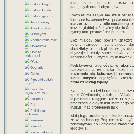
moralność to sfera bezinteresownego
Historia Boga
panujących norm i obyczajów.
Historia Piekła
Również metaetyka nie musi oznacza
Historia grzechu
dajmy na to, „semantykę języka moralno
Kozioł ofiarny
inaczej, pytanie o źródło moralności jes
lecz im głębiej cofalibyśmy się do Śred
Krytyka religii
byłoby nam postawić ten problem.
Mistycyzm
Nadnaturalna moc
Cóż miałoby ono bowiem znaczyć w
autonomicznego i samoistnego „kr
Objawienia
chodziłoby o to, skąd się wzięły do
Oblicza
obyczaje i cnoty same mówią za si
reinkarnacji
doskonałości. O czym tu dyskutować?
Ofiara
Podstawową trudnością w ukonsty
Opętanie
najczęściej, a więc jako filozofii
Piekło
otwieranie się kulturowej i teorety
siebie miejsca, najczęściej zreszt
Początki badań
protestanckiej) lojalny.
religii PL
Początki
Bynajmniej nie był to proces burzliwy i
religioznawstwa
epoki Oświecenia, takich jak Voltair
Politeizm
usposobieni religijnie. Może to się
przestrzeni dla dyskursu moralnego by
Raj
dyskusji nad problemem łaski.
Religijność a
duchowość
Istotą tego problemu jest konieczność 
że wszechmocny Bóg nie może być z
Sumienie
zobowiązany do udzielenia zbawienia
Symbol
jego życie.
System ofiarny