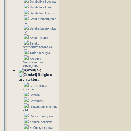
Symbolika kolorów
Symbolika koła
Symbolika lotosu
Sztuka bizantyjska
- 1
Sztuka bizanyjska
- 2
Sztuka islamu
Sztuka
starochrześcijańska
Tańce a religia
Św. Anna
Samotrzeć ze
Strzegomia
Religie a
architektura
Architektura
chrześci.
Babilon
Borobudur
Drewniane kościoły
- PL
Grecka świątynia
Kaliska cerkiew
Kościoły słupowe