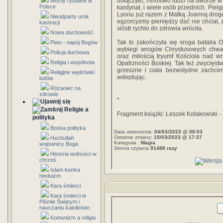
dołączyło, mnóstwo ludzi na dworze w P
Mordy rytualne w
Polsce
kardynał, i wiele osób przednich. Pielg
Lyonu już razem z Matką Joanną drogę
Nieodparty urok
egzorcyzmy pieniędzy dać nie chciał, 
kastracji
sióstr rychło do zdrowia wróciła.
Nowa duchowość
Tak to zakończyła się sroga batalia 
Piwo - napój Bogów
wybiegi wrogów Chrystusowych chwal
Policja duchowa
oraz miłością tryumf Kościoła nad w
Religia i wspólnota
Opatrzności Bo­skiej. Tak też zwycięst
grzeszne i ciała bezwstydne zachcen
Religijne wędrówki
wdeptując.
ludów
Różaniec na
zdrowie
*
Religie a
Fragment książki: Leszek Kołakowski -
polityka
Boska polityka
Data utworzenia:
04/03/2023 @ 08:03
Ostatnie zmiany:
15/03/2023 @ 17:37
Hezbollah
Kategoria :
Magia
wojownicy Boga
Strona czytana
91488 razy
Historia wolności w
chrześ.
Islam kontra
hinduizm
Kara śmierci
Kara śmierci w
Piśmie Świętym i
nauczaniu katolickim
Komunizm a religia