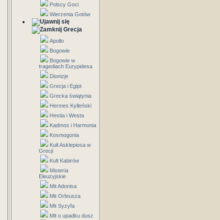
Polscy Goci
Wierzenia Gotów
Grecja
Apollo
Bogowie
Bogowie w
tragediach Eurypidesa
Dionizje
Grecja i Egipt
Grecka świątynia
Hermes Kylleński
Hestia i Westa
Kadmos i Harmonia
Kosmogonia
Kult Asklepiosa w
Grecji
Kult Kabirów
Misteria
Eleuzyjskie
Mit Adonisa
Mit Orfeusza
Mit Syzyfa
Mit o upadku dusz