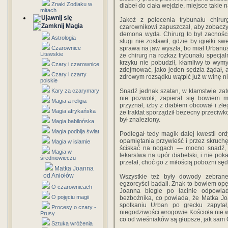
Znaki Zodiaku w
diabeł do ciała wejdzie, miejsce takie na
mitach
Jakoż z polecenia trybunału chirurg
Magia
czarownikowi zapuszczał, aby zobaczyć
demona wyda. Chirurg to był zacności 
Astrologia
sługi nie zostawił, gdzie by igiełki sw
Czarownice
sprawa na jaw wyszła, bo miał Urbanus 
Litewskie
że chirurg na rozkaz trybunału specjal
krzyku nie pobudził, kłamliwy to wymy
Czary i czarownice
zdejmować, jako jeden sędzia żądał, a
Czary i czarty
zdrowym rozsądku wątpić już w winę ni
polskie
Kary za czarymary
Snadź jednak szatan, w kłamstwie za
nie pozwolił; zapierał się bowiem 
Magia a religia
przyznał, iżby z diabłem obcował i złe
Magia afrykańska
że traktat sporządził bezecny przeciwk
był znaleziony.
Magia babilońska
Magia podbija świat
Podlegał tedy magik dalej kwestii ord
opamiętania przywieść i przez skruchę
Magia w islamie
ściskać na nogach — mocno snadź, b
Magia w
lekarstwa na upór diabelski, i nie poka
średniowieczu
przelał, choć go z miłością pobożni sę
Matka Joanna
od Aniołów
Wszystkie też były dowody zebran
egzorcyści badali. Znak to bowiem o
O czarownicach
Joanna biegle po łacinie odpowia
O pojęciu magii
bezbożnika, co powiada, że Matka Jo
spotkaniu Urban po grecku zapytał,
Procesy o czary -
niegodziwości wrogowie Kościoła nie w
Prusy
co od wieśniaków są głupsze, jak sam 
Sztuka wróżenia