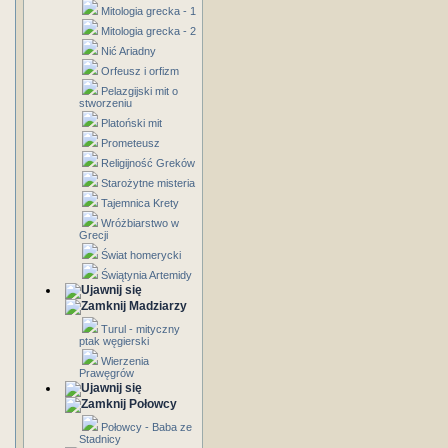
Mitologia grecka - 1
Mitologia grecka - 2
Nić Ariadny
Orfeusz i orfizm
Pelazgijski mit o
stworzeniu
Platoński mit
Prometeusz
Religijność Greków
Starożytne misteria
Tajemnica Krety
Wróżbiarstwo w
Grecji
Świat homerycki
Świątynia Artemidy
Madziarzy
Turul - mityczny
ptak węgierski
Wierzenia
Prawęgrów
Połowcy
Połowcy - Baba ze
Stadnicy