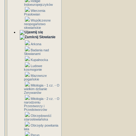
Religie
Indoeuropejczyków
Wierzenia
Prasłowian
Współczesne
neopogaństwo
słowiańskie
Słowianie
Arkona
Badania nad
Słowianami
Kupalnocka
Ludowe
kosmogonie
Mazowsze
pogańskie
Mitologia - 1 cz. - O
wielkim dzbanie
Zerywanów
Mitologia - 2 cz. - O
narodzeniu
Przestworzy i
Przedstworzów
Obrzędowość
starosłowiańska
Obrzędy powitania
lata
Perun