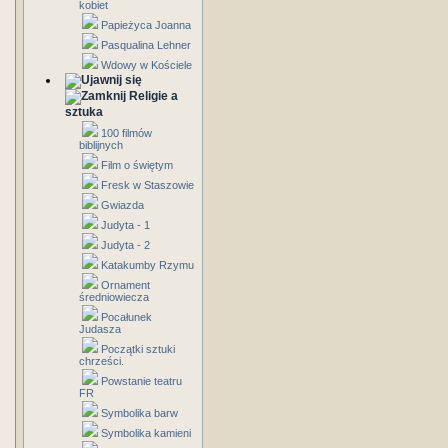
kobiet
Papieżyca Joanna
Pasqualina Lehner
Wdowy w Kościele
Religie a
sztuka
100 filmów
biblijnych
Film o świętym
Fresk w Staszowie
Gwiazda
Judyta - 1
Judyta - 2
Katakumby Rzymu
Ornament
średniowiecza
Pocałunek
Judasza
Początki sztuki
chrześci.
Powstanie teatru
FR
Symbolika barw
Symbolika kamieni