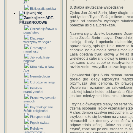
37
3. Diabła skuteczne wypędzanie
Bibliografia polska
Ojciec Jan Józef Surin, który długie la
pod tytułem Tryumf Bożej miłości o zma
=>> ART.
gdzie od szatanów wydo­byte wiadom
PRZEKROJOWE
pobożne usidlają, przekazał.
Chrześcijaństwo a
pogaństwo
Nazywa się to dziełko bezcenne Doświ
Jana-Józefa Surin nabyta. Do­wodnie
Dlaczego
istnieją diabły i opętania diabelski
wierzymy w Boga?
opowiedziały, spisuje. I nie może to 
Gramatyka
chodziło, bo nie mogła przecie moc lu
moralności
Łasa opętana była) głową w tył aż do
Jak rodzili się
wielekroć z całej siły głową w pierś i 
bogowie
tak samo ciała zupełne zesztywnieni
roziskrzenie - wszystko to czarciego o
Kilka słów o New
Age
Opowiedział Ojcu Surin demon Isacar
Neuroteologia
doszło (bo kiedy egzor­cysta mądr
Odrodzenie religii
przymusza Bóg demona, by prawdę 
Wcielenia i oznajmił, że człowiekiem
Piekło w
ludzkiej istocie hołdu oddawać, a Ojci
starożytności
jest tam między nimi hierarchia, stosow
Przechwytywanie
symboli
Trzy najgłówniejsze diabły od serafinów
Psychologiczne
trzema osobami Trójcy Przenajświętsze
źródła religijności
A choć demon czystym jest duchem, to 
zwykłe; może się bowiem na znaczną d
Płonące rzeki
hierarachii: tak demony z serafinów 
Pępek świata
odpowiednio krócej. Jakoż na ta­ki
Religie w
czynić, choć nie po obu stronach to s
Starożytności -