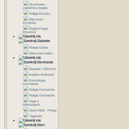
Etruskowie -
zakładnicy bogów
Religia Etruska
Wierzenia
Etrusków
Święte Księgi
Etrusków
Galowie
Religia Galów
Wierzenia Galów
Germanie
Bogowie i Olbrzymi
Kodeks Królewski
Kosmologia
Germanów
Religia Germanów
Religie Germanów
Saga o
Nibelungach
Stara Edda - Prolog
Yggdrasil
Goci