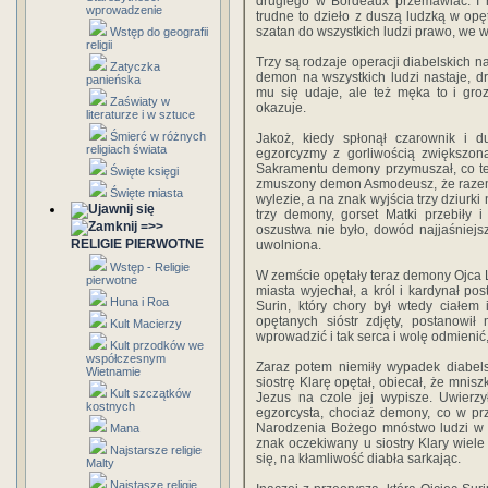
drugiego w Bordeaux przemawiać. I 
wprowadzenie
trudne to dzieło z duszą ludzką w opęt
szatan do wszystkich ludzi prawo, we ws
Wstęp do geografii
religii
Trzy są rodzaje operacji diabelskich n
Zatyczka
demon na wszystkich ludzi nastaje, dru
panieńska
mu się udaje, ale też męka to i groz
Zaświaty w
okazuje.
literaturze i w sztuce
Śmierć w różnych
Jakoż, kiedy spłonął czarownik i d
religiach świata
egzorcyzmy z gorliwością zwiększoną
Sakramentu demony przymuszał, co te
Święte księgi
zmuszony demon Asmodeusz, że razem 
Święte miasta
wylezie, a na znak wyjścia trzy dziurki 
trzy demony, gorset Matki przebiły i
=>>
oszustwa nie było, dowód najjaś­niejs
RELIGIE PIERWOTNE
uwolniona.
Wstęp - Religie
W zemście opętały teraz demony Ojca La
pierwotne
miasta wyjechał, a król i kardynał pos
Huna i Roa
Surin, który chory był wtedy ciałem
opętanych sióstr zdjęty, postanowi
Kult Macierzy
wprowadzić i tak serca i wolę odmienić,
Kult przodków we
współczesnym
Zaraz potem niemiły wypadek diabels
Wietnamie
siostrę Klarę opętał, obiecał, że mnis
Kult szczątków
Jezus na czole jej wypisze. Uwierzył
kostnych
egzorcysta, chociaż demony, co w prze
Narodzenia Bożego mnóstwo ludzi w k
Mana
znak oczekiwany u siostry Klary wiele 
Najstarsze religie
się, na kłamliwość diabła sarkając.
Malty
Najstasze religie