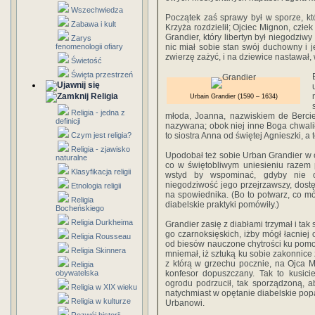
Wszechwiedza
Początek zaś sprawy był w sporze, k
Zabawa i kult
Krzyża rozdzielił; Ojciec Mignon, człek
Grandier, który libertyn był niegodziwy
Zarys
fenomenologii ofiary
nic miał sobie stan swój duchowny i 
zwierzę zażyć, i na dziewice nastawał, 
Świetość
Święta przestrzeń
Religia
Urbain Grandier (1590 – 1634)
Religia - jedna z
młoda, Joanna, nazwiskiem de Berci
definicji
nazywana; obok niej inne Boga chwalił
Czym jest religia?
to siostra Anna od świętej Agnieszki, a t
Religia - zjawisko
Upodobał też sobie Urban Grandier w ow
naturalne
co w świętobliwym uniesieniu razem p
Klasyfikacja religii
wstyd by wspominać, gdyby nie o
niegodziwość jego przejrzawszy, dostę
Etnologia religii
na spowiednika. (Bo to potwarz, co mó
Religia
diabelskie praktyki pomówiły.)
Bocheńskiego
Religia Durkheima
Grandier zasię z diabłami trzymał i tak 
go czarnoksięskich, iżby mógł łacniej
Religia Rousseau
od biesów nauczone chytrości ku pomo
Religia Skinnera
mniemał, iż sztuką ku sobie zakonnice 
z którą w grzechu pocznie, na Ojca 
Religia
obywatelska
konfesor dopuszczany. Tak to kusici
ogrodu podrzucił, tak sporządzoną, ab
Religia w XIX wieku
natychmiast w opętanie diabelskie pop
Religia w kulturze
Urbanowi.