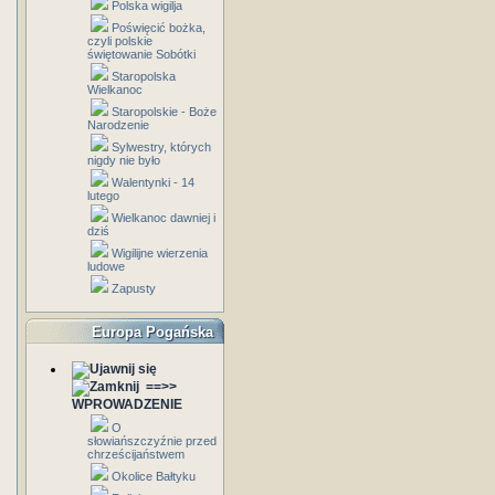
Polska wigilja
Poświęcić bożka,
czyli polskie
świętowanie Sobótki
Staropolska
Wielkanoc
Staropolskie - Boże
Narodzenie
Sylwestry, których
nigdy nie było
Walentynki - 14
lutego
Wielkanoc dawniej i
dziś
Wigilijne wierzenia
ludowe
Zapusty
Europa Pogańska
==>>
WPROWADZENIE
O
słowiańszczyźnie przed
chrześcijaństwem
Okolice Bałtyku