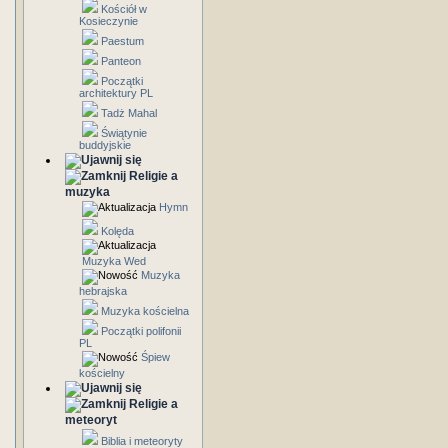
Kościół w
Kosieczynie
Paestum
Panteon
Początki
architektury PL
Tadż Mahal
Świątynie
buddyjskie
Religie a
muzyka
Hymn
Kolęda
Muzyka Wed
Muzyka
hebrajska
Muzyka kościelna
Początki polifonii
PL
Śpiew
kościelny
Religie a
meteoryt
Biblia i meteoryty