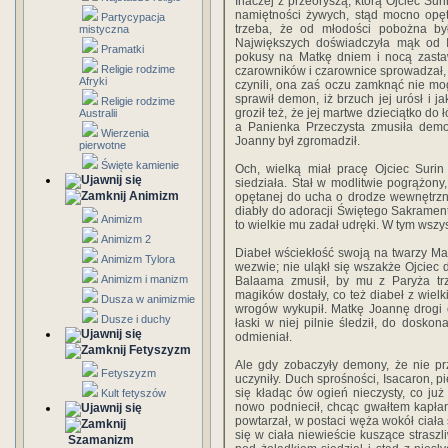
Inaczej z przeoryszą, którą Ojciec Su
namiętności żywych, stąd mocno opęt
Partycypacja
trzeba, że od młodości pobożna by­ł
mistyczna
Największych doświad­czyła mąk od Is
Pramatki
pokusy na Matkę dniem i nocą zastaw
Religie rodzime
czarowników i czarownice sprowadzał, 
Afryki
czynili, ona zaś oczu zamknąć nie m
sprawił demon, iż brzuch jej urósł i j
Religie rodzime
groził też, że jej martwe dzieciątko do
Australii
a Panienka Przeczysta zmusiła demo
Wierzenia
Joanny był zgromadził.
pierwotne
Święte kamienie
Och, wielką miał pracę Ojciec Surin
siedziała. Stał w modlitwie pogrążony,
Animizm
opętanej do ucha o drodze wew­nętrzne
diabły do adoracji Świętego Sakramentu
Animizm
to wielkie mu zadał udręki. W tym wszy
Animizm 2
Diabeł wściekłość swoją na twarzy Mat
Animizm Tylora
wezwie; nie uląkł się wszakże Ojciec 
Animizm i manizm
Balaama zmusił, by mu z Paryża trzy
magików dostały, co też diabeł z wielk
Dusza w animizmie
wrogów wykupił. Matkę Joannę drogi o
Dusze i duchy
łaski w niej pilnie śledził, do dosko
odmieniał.
Fetyszyzm
Ale gdy zobaczyły demony, że nie prz
Fetyszyzm
uczyniły. Duch sprośności, Isacaron, p
się kładąc ów ogień nieczysty, co ju
Kult fetyszów
nowo podniecił, chcąc gwałtem kapła
powtarzał, w postaci węża wokół ciała 
się w ciała niewieście kuszące strasz
Szamanizm