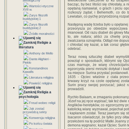
wielokrot­nie ćwiczenie to ku utrapie
ateologiczny
bacząc, by bez litości się chłostały, a 
Wartości etyczne
opętaną namawiał, o grach i piciu opo
XVII w.
rozkoszy żądał; i Behemoth, co do bl
Zarys filozofii
Lewiatan, co pychę przyrodzoną rozpal
buddyjskiej 1
Następną wadę trzeba było u opętanej p
Zarys filozofii
buddyjskiej 2
przeorysza po obiedzie wypoczywa n
mianował. Od razu diabeł do głowy Mat
Źródło moralności
to, ale natura; aliści za chwilę pr
zwalczania oznajmiła. Odtąd nie dopusz
Religie a
i chłostać się kazał, a tak coraz głę
literatura
odebrać.
Anthony de Mello
Teraz nową sztuczkę diabeł wymyślił
Dante Alighieri -
powziął o sposobach, którymi się Ojci
Piekło
czas marnuje, że wiarę chrześci­jań
Konstandinos
egzorcysta piersi mniszki dotykał i ba
Kawafis
na miejsce Surina przysłać postanowił.
1635 - Ojciec właśnie z ciała przeo
Literatura religijna
krwawy krzyż na czole opę­tanej zosta
Powieść religijna
Surin pracy swojej porzucać; jakoż 
prowadzili.
Religia a
psychologia
Rychło Balaam, w zmaganiu pokonany, 
Józef na jej ręce wypisać; tak też dwie 
Freud wobec religii
Anglików-heretyków, co egzorcyzmy przy
Jak zostać
katolicką wiarę wyznawał, pojechał po
przywódcą sekty
i kapłanem został. Teraz jawnym się s
Isacaron oświadczył, że tylko przy oł
Konwersja religijna
przełożeni na tę podróż Matki Joanny zg
Po końcu świata
demona wygnano; kazał Ojciec Surin te