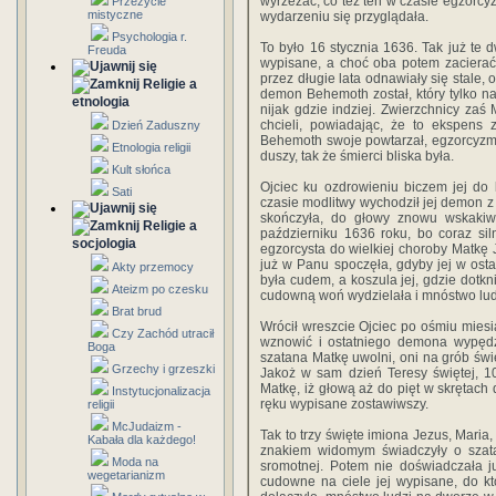
wyrzezać, co też ten w czasie egzorcy
Przeżycie
mistyczne
wydarzeniu się przyglądała.
Psychologia r.
To było 16 stycznia 1636. Tak już te 
Freuda
wypisane, a choć oba potem zacierać
przez długie lata odnawiały się stale, 
Religie a
demon Behemoth został, który tylko na
etnologia
nijak gdzie indziej. Zwierzchnicy za
chcieli, powiadając, że to ekspens 
Dzień Zaduszny
Behemoth swoje powtarzał, egzorcyzmom
Etnologia religii
duszy, tak że śmierci bliska była.
Kult słońca
Ojciec ku ozdrowieniu biczem jej do kr
Sati
czasie modlitwy wychodził jej demon z
skończyła, do głowy znowu wska­ki
Religie a
październiku 1636 roku, bo coraz sil
socjologia
egzorcysta do wielkiej choroby Matkę J
już w Panu spoczęła, gdyby jej w ostat
Akty przemocy
była cudem, a koszula jej, gdzie dotkn
Ateizm po czesku
cudow­ną woń wydzielała i mnóstwo lud
Brat brud
Wrócił wreszcie Ojciec po ośmiu mies
Czy Zachód utracił
wznowić i ostatniego demona wypędzi
Boga
szatana Matkę uwolni, oni na grób św
Grzechy i grzeszki
Jakoż w sam dzień Teresy świętej, 1
Matkę, iż głową aż do pięt w skrętach 
Instytucjonalizacja
ręku wypisane zostawiwszy.
religii
McJudaizm -
Tak to trzy święte imiona Jezus, Maria,
Kabała dla każdego!
znakiem widomym świadczyły o szata
Moda na
sromotnej. Potem nie doświadczała ju
wegetarianizm
cudowne na ciele jej wypisane, do kt