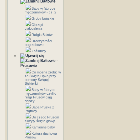
Bałtowie
Baby w fabryce
męczenników - cz. 2
Groby końskie
Obrzęd
ciałopalenia
Religia Bałtów
Uroczystości
pogrzebowe
Zaślubiny
Bałtowie -
Prusowie
Co można zrobić w
ze Świętą Lipką przy
pomocy Świętej
Siekierki
Baby w fabryce
męczenników czyli o
religii Prusów ciąg
dalszy
Baba Pruska z
Prątnicy
Do czego Prusom
służyły ścięte głowy
Kamienne baby
Kultura duchowa
Prusów