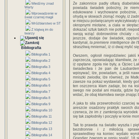
Że zakonnice padły ofiarą diabelskie
Wiedźmy znad
Warty
powiada świadek pobożny, że niem
edukowane i wychowane pobożnie, be
Wprowadzenie w
ohydą w słowach zionąć mogły, iż żadne
świat czarnej magii
w miejscu poświęcanym wykrzykiwały o
Wróżbiarstwo w ST
okropnymi miotane, a ciała w skrętac
dokazać sztuk takich nie potrafi; niep
Z klątwą im do
twarzy
swoją wziąć dobrowolnie chciały - c
jeszcze, dodaje ów świadek, opętani
kardynał,
la premiere inteltigence de l'
straszliwą mniemać, iż ci dwaj mylić się
Bibliografia
Bibliografia 1
Owszem, ogłosił niegodziwiec jakiś 
zaprzecza, opowiadając kłamliwie, że s
Bibliografia 2
iż opętane zgoła nie były, a Ojciec L
Bibliografia 3
świadectwa i że pan de Laubardem
wpisywać; łże, powiadam, a jeśli nawe
Bibliografia 4
mniszki zwiodła; łże również, że Mat
Bibliografia 5
zawsze na pokaz wystawiali, kiedy goś
Bibliografia 6
ten oszczerca kłam zadaje, bo na ks
swego nie podał ani miasta, gdzie by
Bibliografia 7
widać, że obaj kłamstwa swoje znając 
Bibliografia 8
A jaka to siła przewrotności czarciej 
Bibliografia 9
areszcie osadzony praktyk swoich di
Bibliografia 10
czerwca, że im z zamknięcia wyrodek ó
się tak zapłodniły i poczęły w łonie mon
Bibliografia 11
Bibliografia 12
Tak to prawda na światło wyszła i pię
Bibliografia 13
bezstronnie i z miłością spraw
sprawiedliwy na koniec wydało wyro
Bibliografia 14
Grandier żywcem w ogniu spalić. 18 s