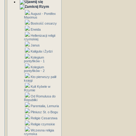
Rzym
August - Pontifex
Maximus
Boskość cesarzy
Eneida
Hellenizacji religii
rzymskiej
Janus
Kaligula i Żydzi
Kolegium
pontyfików - 1
Kolegium
pontyfików - 2
Kto pierwszy palił
księgi
Kult Kybele w
Rzymie
Od Romulusa do
Republiki
Parentalia, Lemuria
Pliniusz St. o Bogu
Religie Cesarstwa
Religie rzymskie
Wczesna religia
rzymska