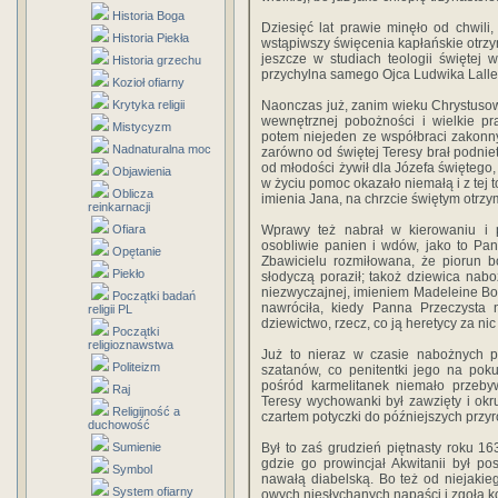
Historia Boga
Dziesięć lat prawie minęło od chwili
Historia Piekła
wstąpiwszy święcenia kapłańskie otrzym
jeszcze w studiach teologii świętej
Historia grzechu
przychylna samego Ojca Ludwika Lallem
Kozioł ofiarny
Krytyka religii
Naonczas już, zanim wieku Chrystusow
wewnętrznej pobożności i wielkie p
Mistycyzm
potem niejeden ze współbraci zakonn
Nadnaturalna moc
zarówno od świętej Teresy brał podniet
od młodości żywił dla Józefa świętego,
Objawienia
w życiu pomoc okazało niemałą i z tej t
Oblicza
imienia Jana, na chrzcie świętym otrzy
reinkarnacji
Ofiara
Wprawy też nabrał w kierowaniu i 
osobliwie panien i wdów, jako to Pan
Opętanie
Zbawicielu rozmiłowana, że piorun b
Piekło
słodyczą poraził; takoż dziewica nabo
niezwyczajnej, imieniem Madeleine Boir
Początki badań
nawróciła, kiedy Panna Przeczysta n
religii PL
dziewictwo, rzecz, co ją heretycy za nic
Początki
religioznawstwa
Już to nieraz w czasie nabożnych po
Politeizm
szatanów, co penitentki jego na poku
pośród karmelitanek niemało przebyw
Raj
Teresy wychowanki był zawzięty i okru
Religijność a
czartem potyczki do późniejszych przy
duchowość
Sumienie
Był to zaś grudzień piętnasty roku 16
gdzie go prowincjał Akwitanii był p
Symbol
nawałą diabelską. Bo też od niejakie
System ofiarny
owych niesłychanych napaści i zgoła ko