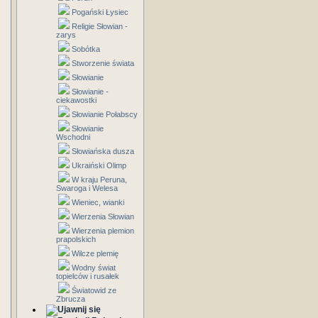
Pogański Łysiec
Religie Słowian -
zarys
Sobótka
Stworzenie świata
Słowianie
Słowianie -
ciekawostki
Słowianie Połabscy
Słowianie
Wschodni
Słowiańska dusza
Ukraiński Olimp
W kraju Peruna,
Swaroga i Welesa
Wieniec, wianki
Wierzenia Słowian
Wierzenia plemion
prapolskich
Wilcze plemię
Wodny świat
topielców i rusałek
Światowid ze
Zbrucza