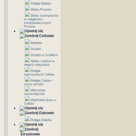
Religia Bałtów
Wiara Prusów
Ślady szamanizmu
w religijności
średniowiecznych
Prusów
Celtowie
Beltaine
Druidzi
Druidzi w źródłach
Niebo i słońce w
mitach celtyckich
Religia
starożytnych Celtów
Religie Celtów -
zarys tematu
Wierzenia
staroceltyckie
Wędrówki dusz u
Celtów
Dakowie
Religia Daków
Etruskowie