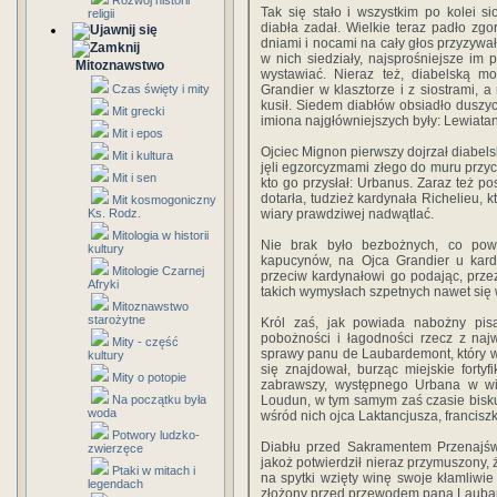
Rozwój historii
Tak się stało i wszystkim po kolei s
religii
diabła zadał. Wielkie teraz padło zgo
dniami i nocami na cały głos przyzywał
w nich siedziały, najsprośniejsze im
Mitoznawstwo
wystawiać. Nieraz też, diabelską mo
Czas święty i mity
Grandier w klasztorze i z siostrami, a
kusił. Siedem diabłów obsiadło duszycz
Mit grecki
imiona najgłówniejszych były: Lewiat
Mit i epos
Ojciec Mignon pierwszy dojrzał diabel
Mit i kultura
jęli egzorcyzmami złego do muru przyci
Mit i sen
kto go przysłał: Urbanus. Zaraz też p
dotarła, tudzież kardynała Richelieu, 
Mit kosmogoniczny
Ks. Rodz.
wiary prawdziwej nadwątlać.
Mitologia w historii
Nie brak było bezbożnych, co powi
kultury
kapucynów, na Ojca Grandier u kard
Mitologie Czarnej
przeciw kardynałowi go podając, przez
Afryki
takich wymysłach szpetnych nawet się
Mitoznawstwo
starożytne
Król zaś, jak powiada nabożny pis
pobożności i łagodności rzecz z naj
Mity - część
sprawy panu de Laubardemont, który w
kultury
się znajdował, burząc miejskie forty
Mity o potopie
zabrawszy, występnego Urbana w wi
Na początku była
Loudun, w tym samym zaś czasie bisk
woda
wśród nich ojca Laktancjusza, francisz
Potwory ludzko-
Diabłu przed Sakramentem Przenajśw
zwierzęce
jakoż potwierdził nieraz przymuszony,
Ptaki w mitach i
na spytki wzięty winę swoje kłamliwie 
legendach
złożony przed przewodem pana Laubard