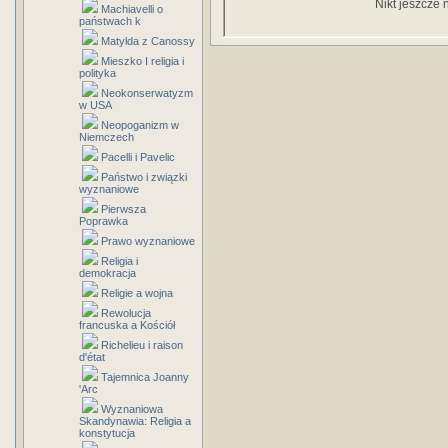
Nikt jeszcze 
Machiavelli o
państwach k
Matylda z Canossy
Mieszko I religia i
polityka
Neokonserwatyzm
w USA
Neopoganizm w
Niemczech
Pacelli i Pavelic
Państwo i związki
wyznaniowe
Pierwsza
Poprawka
Prawo wyznaniowe
Religia i
demokracja
Religie a wojna
Rewolucja
francuska a Kościół
Richelieu i raison
d'état
Tajemnica Joanny
'Arc
Wyznaniowa
Skandynawia: Religia a
konstytucja