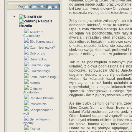
wpadała. Uczył ją Ojciec cier­pliwie s
do samej siebie budził oraz ukochanie
Zagadnienia Religijne
był Lewiatan, wróg główny Chrystusa — 
rozpoznała wybieg po bluźnierstwach, jak
Żeby naturę w sobie zniszczyć i tak m
Religie a
demonom odebrać, coraz to większe 
filozofia
Ojca, a była zdrowia słabego. Na des
Anselm z
do ognia nie pod­chodziła, trzy razy 
Cantenbury
mywała i straszliwy głód znosząc, co 
obrzydliwość budziły i na zdrowie szko
Bóg Kartezjusza
o każdą słabość ludzką się zaczepia
Czym jest etyka?
siedzibę swoją zbudował, próbował Le
Dobro i zlo
panna z dobrego domu i w godności c
Duns Szkot
Tak to za podszeptem subtelnym pie
Filozofia Boga
układać, z głową podniesioną się nos
upokorzyć, sprowadzał Ojciec Jan-J
Filozofia religii
opętanej deptać, a gdy się poskarży
John Locke o Bogu
wielce. Na kolanach kazał penitent
wysmagała, co też tamta ochotnie uc
Mantra
rozpowiadał, jej samej na kolanach w
O duszy -
spowiedź szczegółową z całego życ
Arystoteles
ciągnęło - ów, z jej przyzwolenia wszys
Państwo Platona
Ale nie byłby demon demonem, żeby ł
Problem zła
które Ojciec Surin z miłości Bożej zn
Schopenhauer o
ustami Matki zuchwale, że nie go­dzi 
woli
Ojciec karami szatanowi zagroził i na 
Sen w którym
i własnymi rękoma obficie się biczem w
żyjemy
ale Matka Joanna zgoła biczowania n
Dobre skutki tej praktyki oglądając
Traktat