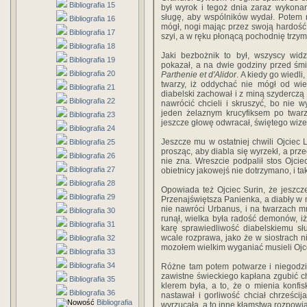
Bibliografia 15
był wyrok i tegoż dnia zaraz wykona
sługę, aby wspólników wydał. Potem 
Bibliografia 16
mógł, nogi mając przez swoją hardość
Bibliografia 17
szyi, a w ręku płonącą pochodnię trzy
Bibliografia 18
Jaki bezbożnik to był, wszyscy widz
Bibliografia 19
pokazał, a na dwie godziny przed śmi
Bibliografia 20
Parthenie et d'Alidor
. A kiedy go wiedli
twarzy, iż oddychać nie mógł od wielk
Bibliografia 21
diabelski zachował i z miną szyderczą
Bibliografia 22
nawrócić chcieli i skruszyć, bo nie 
jeden żelaznym krucyfiksem po twarz
Bibliografia 23
jeszcze głowę odwracał, świętego wize
Bibliografia 24
Jeszcze mu w ostatniej chwili Ojciec
Bibliografia 25
prosząc, aby diabla się wyrzekł, a prz
Bibliografia 26
nie zna. Wreszcie podpalił stos Ojci
Bibliografia 27
obietnicy jakowejś nie dotrzymano, i ta
Bibliografia 28
Opowiada też Ojciec Surin, że jeszcz
Bibliografia 29
Przenajświętsza Panienka, a diabły w 
nie nawróci Urbanus, i na twarzach m
Bibliografia 30
runął, wielka była radość demonów, iż
Bibliografia 31
karę sprawiedliwość diabelskiemu sł
wcale rozprawa, jako że w siostrach n
Bibliografia 32
mozołem wielkim wyganiać musieli Ojc
Bibliografia 33
Bibliografia 34
Różne tam potem potwarze i niegodziw
zawistne świeckiego kapłana zgubić ch
Bibliografia 35
klerem była, a to, że o mienia konfis
Bibliografia 36
nastawał i gorliwość chciał chrześci
Bibliografia
wyrzucała, a to inne kłamstwa rozpowiada