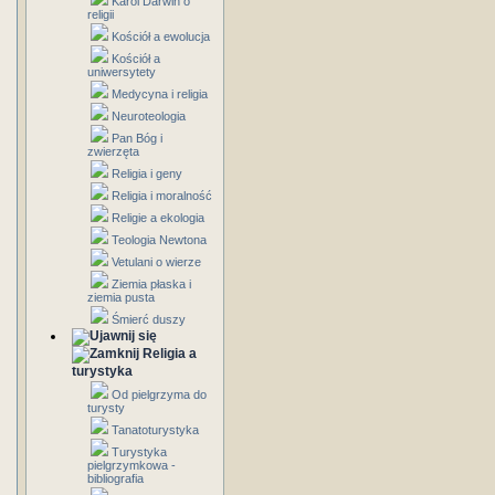
Karol Darwin o
religii
Kościół a ewolucja
Kościół a
uniwersytety
Medycyna i religia
Neuroteologia
Pan Bóg i
zwierzęta
Religia i geny
Religia i moralność
Religie a ekologia
Teologia Newtona
Vetulani o wierze
Ziemia płaska i
ziemia pusta
Śmierć duszy
Religia a
turystyka
Od pielgrzyma do
turysty
Tanatoturystyka
Turystyka
pielgrzymkowa -
bibliografia