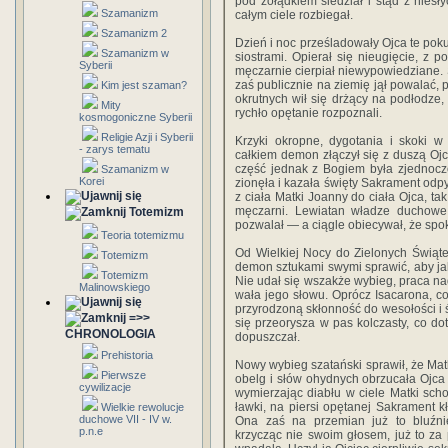
pod żołąd­kiem siedział i stąd z niesł
Szamanizm
całym ciele rozbiegał.
Szamanizm 2
Dzień i noc prześladowały Ojca te poku
Szamanizm w
siostrami. Opierał się nieugięcie, z 
Syberii
mę­czarnie cierpiał niewypowiedziane.
zaś publicznie na ziemię jął powalać, p
Kim jest szaman?
okrutnych wił się drżący na podłodze, 
Mity
rychło opętanie rozpoznali.
kosmogoniczne Syberii
Religie Azji i Syberii
Krzyki okropne, dygotania i skoki w
- zarys tematu
całkiem demon złączył się z duszą Ojca
część jednak z Bogiem była zjednocz
Szamanizm w
Korei
zionęła i kazała święty Sakrament od
z ciała Matki Joanny do ciała Ojca, ta
męczarni. Lewiatan wła­dze duchowe 
Totemizm
pozwalał — a ciągle obiecywał, że spok
Teoria totemizmu
Od Wielkiej Nocy do Zielonych Świąte
Totemizm
demon sztukami swymi sprawić, aby jak
Totemizm
Nie udał się wszakże wybieg, praca na
Malinowskiego
wała jego słowu. Oprócz Isacarona, 
przyrodzoną skłonność do wesołości i ś
=>>
się przeorysza w pas kolczasty, co dot
CHRONOLOGIA
dopuszczał.
Prehistoria
No­wy wybieg szatański sprawił, że Mat
Pierwsze
obelg i słów ohydnych obrzucała Ojca eg
cywilizacje
wymierzając diabłu w ciele Matki sc
ławki, na piersi opętanej Sakrament kł
Wielkie rewolucje
duchowe VII - IV w.
Ona zaś na przemian już to bluźnie
p.n.e
krzycząc nie swoim głosem, już to za 