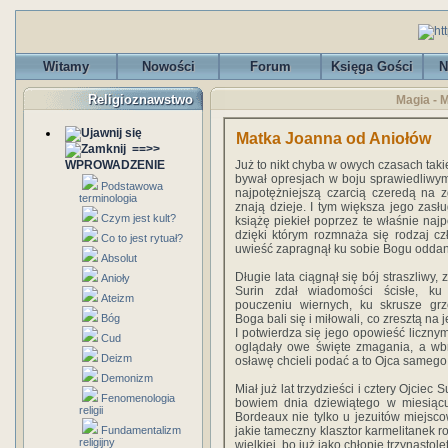
Witamy
Nowości
Forum
Księga Gości
N
Religioznawstwo
Magia - 
Matka Joanna od Aniołów
==>>
WPROWADZENIE
Już to nikt chyba w owych czasach takie
bywał opresjach w boju sprawiedliwym
Podstawowa
najpotężniejszą czarcią czeredą na z
terminologia
znają dzieje. I tym większa jego zas
Czym jest kult?
książę piekieł poprzez te właśnie najp
dzięki którym rozmnaża się rodzaj cz
Co to jest rytuał?
uwieść zapragnął ku sobie Bogu oddan
Absolut
Długie lata ciągnął się bój straszliwy, 
Anioły
Surin zdał wiadomości ścisłe, ku 
Ateizm
pouczeniu wiernych, ku skrusze grz
Bóg
Boga bali się i miłowali, co zresztą na
I potwierdza się jego opowieść liczn
Cud
oglądały owe święte zmagania, a wbr
Deizm
osławę chcieli podać a to Ojca samego,
Demonizm
Miał już lat trzydzieści i cztery Ojciec
Fenomenologia
bowiem dnia dziewiątego w miesiąc
religii
Bordeaux nie tylko u jezuitów miejscowy
Fundamentalizm
jakie tameczny klasztor karmelitanek r
religijny
wielkiej, bo już jako chłopię trzynastole