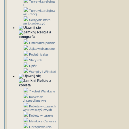
Turystyka religijna
1
Turystyka religijna
we Francji
Świątynie które
warto zobaczyć
Religia a
etnografia
Cmentarze polskie
Jajka wielkanocne
Podłaźniczka
Stary rok
Upiór!
Wampiry i Wilkołaki
Religie a
kobieta
7 kobiet Watykanu
Kobieta w
chrzescijaństwie
Kobieta w czasach
wypraw krzyżowych
Kobiety w Izraelu
Matylda z Canossy
Obrzędowa rola