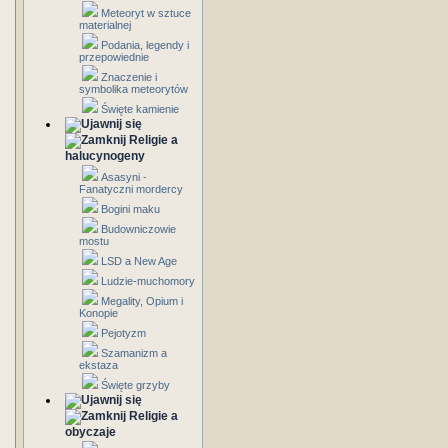
Meteoryt w sztuce
materialnej
Podania, legendy i
przepowiednie
Znaczenie i
symbolika meteorytów
Święte kamienie
Religie a
halucynogeny
Asasyni -
Fanatyczni mordercy
Bogini maku
Budowniczowie
mostu
LSD a New Age
Ludzie-muchomory
Megality, Opium i
Konopie
Pejotyzm
Szamanizm a
ekstaza
Święte grzyby
Religie a
obyczaje