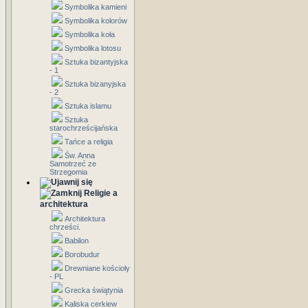
Symbolika kamieni
Symbolika kolorów
Symbolika koła
Symbolika lotosu
Sztuka bizantyjska
- 1
Sztuka bizanyjska
- 2
Sztuka islamu
Sztuka
starochrześcijańska
Tańce a religia
Św. Anna
Samotrzeć ze
Strzegomia
Religie a
architektura
Architektura
chrześci.
Babilon
Borobudur
Drewniane kościoły
- PL
Grecka świątynia
Kaliska cerkiew