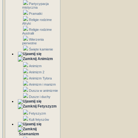
Partycypacja
mistyczna
Pramatki
Religie rodzime
Afryki
Religie rodzime
Australii
Wierzenia
pierwotne
Święte kamienie
Animizm
Animizm
Animizm 2
Animizm Tylora
Animizm i manizm
Dusza w animizmie
Dusze i duchy
Fetyszyzm
Fetyszyzm
Kult fetyszów
Szamanizm