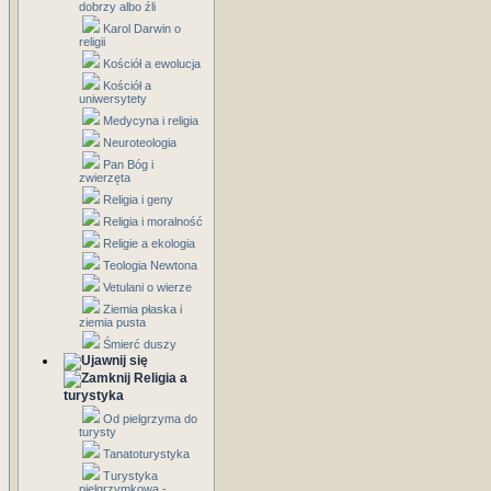
dobrzy albo źli
Karol Darwin o
religii
Kościół a ewolucja
Kościół a
uniwersytety
Medycyna i religia
Neuroteologia
Pan Bóg i
zwierzęta
Religia i geny
Religia i moralność
Religie a ekologia
Teologia Newtona
Vetulani o wierze
Ziemia płaska i
ziemia pusta
Śmierć duszy
Religia a
turystyka
Od pielgrzyma do
turysty
Tanatoturystyka
Turystyka
pielgrzymkowa -