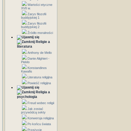
Wartości etyczne
XVII w.
Zarys filozofii
buddyjskiej 1
Zarys filozofii
buddyjskiej 2
Źródło moralności
Religie a
literatura
Anthony de Mello
Dante Alighieri -
Piekło
Konstandinos
Kawafis
Literatura religijna
Powieść religijna
Religia a
psychologia
Freud wobec religii
Jak zostać
przywódcą sekty
Konwersja religijna
Po końcu świata
Przeżycie