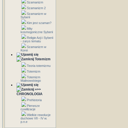
Szamanizm
Szamanizm 2
Szamanizm w
Syberii
Kim jest szaman?
Mity
kosmogoniczne Syberii
Religie Azji i Syberii
- zarys tematu
Szamanizm w
Korei
Totemizm
Teoria totemizmu
Totemizm
Totemizm
Malinowskiego
=>>
CHRONOLOGIA
Prehistoria
Pierwsze
cywilizacje
Wielkie rewolucje
duchowe VII - IV w.
p.n.e