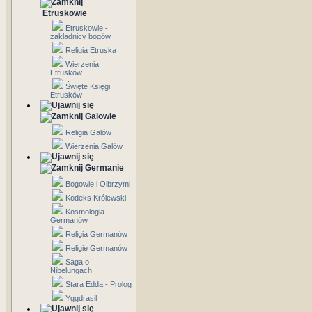
Etruskowie
Etruskowie -
zakładnicy bogów
Religia Etruska
Wierzenia
Etrusków
Święte Księgi
Etrusków
Galowie
Religia Galów
Wierzenia Galów
Germanie
Bogowie i Olbrzymi
Kodeks Królewski
Kosmologia
Germanów
Religia Germanów
Religie Germanów
Saga o
Nibelungach
Stara Edda - Prolog
Yggdrasil