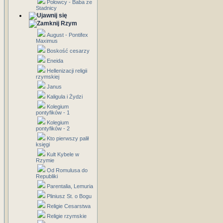
Połowcy - Baba ze
Stadnicy
Rzym
August - Pontifex
Maximus
Boskość cesarzy
Eneida
Hellenizacji religii
rzymskiej
Janus
Kaligula i Żydzi
Kolegium
pontyfików - 1
Kolegium
pontyfików - 2
Kto pierwszy palił
księgi
Kult Kybele w
Rzymie
Od Romulusa do
Republiki
Parentalia, Lemuria
Pliniusz St. o Bogu
Religie Cesarstwa
Religie rzymskie