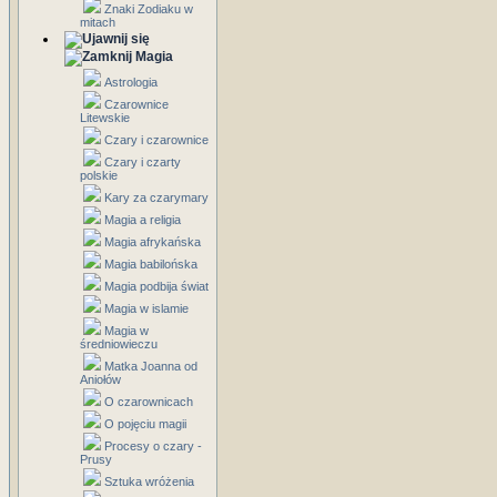
Znaki Zodiaku w
mitach
Magia
Astrologia
Czarownice
Litewskie
Czary i czarownice
Czary i czarty
polskie
Kary za czarymary
Magia a religia
Magia afrykańska
Magia babilońska
Magia podbija świat
Magia w islamie
Magia w
średniowieczu
Matka Joanna od
Aniołów
O czarownicach
O pojęciu magii
Procesy o czary -
Prusy
Sztuka wróżenia