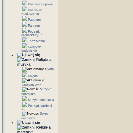
Kościoły słupowe
Kościół w
Kosieczynie
Paestum
Panteon
Początki
architektury PL
Tadż Mahal
Świątynie
buddyjskie
Religie a
muzyka
Hymn
Kolęda
Muzyka Wed
Muzyka
hebrajska
Muzyka kościelna
Początki polifonii
PL
Śpiew
kościelny
Religie a
meteoryt