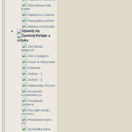
Obrzędowa rola
kobiet
Papieżyca Joanna
Pasqualina Lehner
Wdowy w Kościele
Religie a
sztuka
100 filmów
biblijnych
Film o świętym
Fresk w Staszowie
Gwiazda
Judyta - 1
Judyta - 2
Katakumby Rzymu
Ornament
średniowiecza
Pocałunek
Judasza
Początki sztuki
chrześci.
Powstanie teatru
FR
Symbolika barw