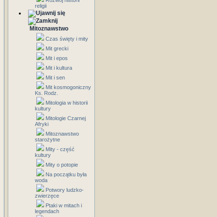
Rozwój historii
religii
Mitoznawstwo
Czas święty i mity
Mit grecki
Mit i epos
Mit i kultura
Mit i sen
Mit kosmogoniczny
Ks. Rodz.
Mitologia w historii
kultury
Mitologie Czarnej
Afryki
Mitoznawstwo
starożytne
Mity - część
kultury
Mity o potopie
Na początku była
woda
Potwory ludzko-
zwierzęce
Ptaki w mitach i
legendach