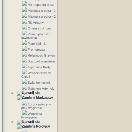
Mit o upadku dusz
Mitologia grecka - 1
Mitologia grecka - 2
Nić Ariadny
Orfeusz i orfizm
Pelazgijski mit o
stworzeniu
Platoński mit
Prometeusz
Religijność Greków
Starożytne misteria
Tajemnica Krety
Wróżbiarstwo w
Grecji
Świat homerycki
Świątynia Artemidy
Madziarzy
Turul - mityczny
ptak węgierski
Wierzenia
Prawęgrów
Połowcy