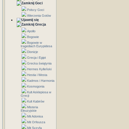
Goci
Polscy Goci
Wierzenia Gotów
Grecja
Apollo
Bogowie
Bogowie w
tragediach Eurypidesa
Dionizje
Grecja i Egipt
Grecka świątynia
Hermes Kylleński
Hestia i Westa
Kadmos i Harmonia
Kosmogonia
Kult Asklepiosa w
Grecji
Kult Kabirów
Misteria
Eleuzyjskie
Mit Adonisa
Mit Orfeusza
Mit Syzyfa