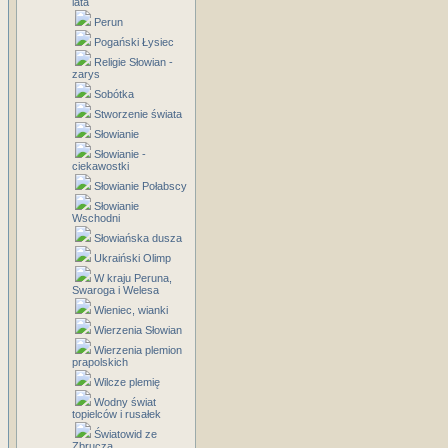
lata
Perun
Pogański Łysiec
Religie Słowian -
zarys
Sobótka
Stworzenie świata
Słowianie
Słowianie -
ciekawostki
Słowianie Połabscy
Słowianie
Wschodni
Słowiańska dusza
Ukraiński Olimp
W kraju Peruna,
Swaroga i Welesa
Wieniec, wianki
Wierzenia Słowian
Wierzenia plemion
prapolskich
Wilcze plemię
Wodny świat
topielców i rusałek
Światowid ze
Zbrucza