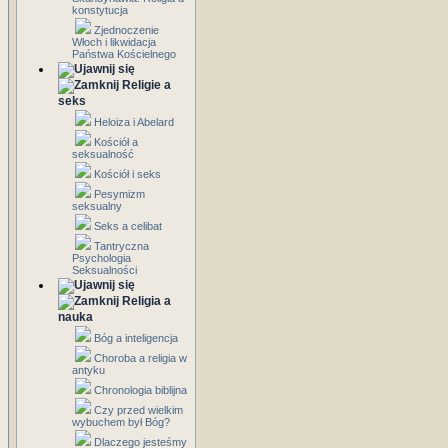
konstytucja
Zjednoczenie
Włoch i likwidacja
Państwa Kościelnego
Religie a
seks
Heloiza i Abelard
Kościół a
seksualność
Kościół i seks
Pesymizm
seksualny
Seks a celibat
Tantryczna
Psychologia
Seksualności
Religia a
nauka
Bóg a inteligencja
Choroba a religia w
antyku
Chronologia biblijna
Czy przed wielkim
wybuchem był Bóg?
Dlaczego jesteśmy