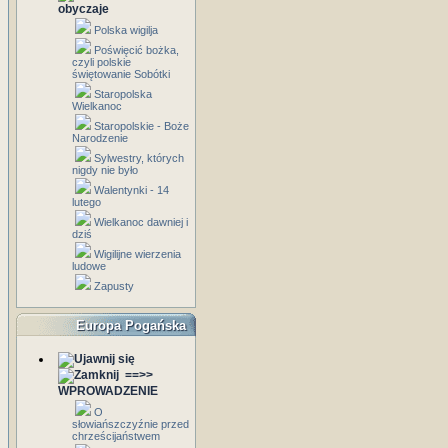
obyczaje
Polska wigilja
Poświęcić bożka,
czyli polskie
świętowanie Sobótki
Staropolska
Wielkanoc
Staropolskie - Boże
Narodzenie
Sylwestry, których
nigdy nie było
Walentynki - 14
lutego
Wielkanoc dawniej i
dziś
Wigilijne wierzenia
ludowe
Zapusty
Europa Pogańska
==>>
WPROWADZENIE
O
słowiańszczyźnie przed
chrześcijaństwem