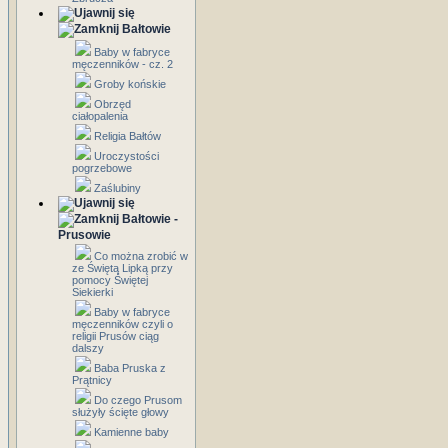
Bałtowie
Baby w fabryce
męczenników - cz. 2
Groby końskie
Obrzęd
ciałopalenia
Religia Bałtów
Uroczystości
pogrzebowe
Zaślubiny
Bałtowie -
Prusowie
Co można zrobić w
ze Świętą Lipką przy
pomocy Świętej
Siekierki
Baby w fabryce
męczenników czyli o
religii Prusów ciąg
dalszy
Baba Pruska z
Prątnicy
Do czego Prusom
służyły ścięte głowy
Kamienne baby