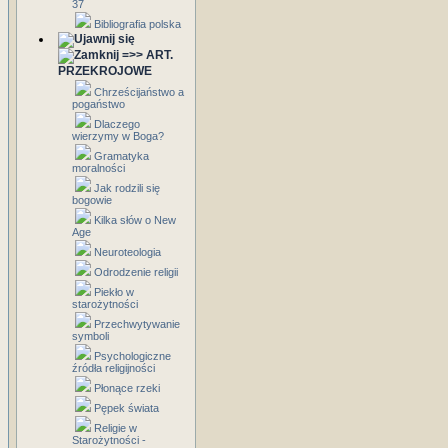
37
Bibliografia polska
=>> ART.
PRZEKROJOWE
Chrześcijaństwo a
pogaństwo
Dlaczego
wierzymy w Boga?
Gramatyka
moralności
Jak rodzili się
bogowie
Kilka słów o New
Age
Neuroteologia
Odrodzenie religii
Piekło w
starożytności
Przechwytywanie
symboli
Psychologiczne
źródła religijności
Płonące rzeki
Pępek świata
Religie w
Starożytności -