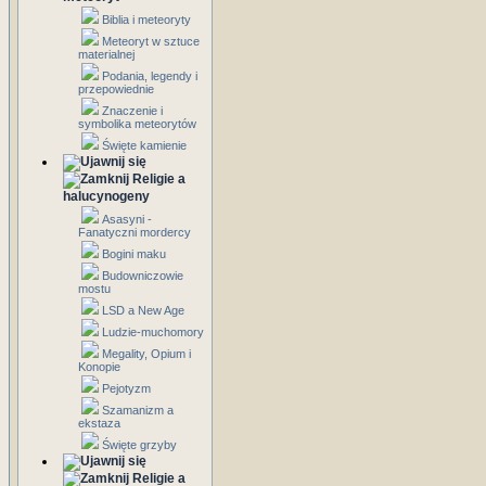
Biblia i meteoryty
Meteoryt w sztuce
materialnej
Podania, legendy i
przepowiednie
Znaczenie i
symbolika meteorytów
Święte kamienie
Religie a
halucynogeny
Asasyni -
Fanatyczni mordercy
Bogini maku
Budowniczowie
mostu
LSD a New Age
Ludzie-muchomory
Megality, Opium i
Konopie
Pejotyzm
Szamanizm a
ekstaza
Święte grzyby
Religie a