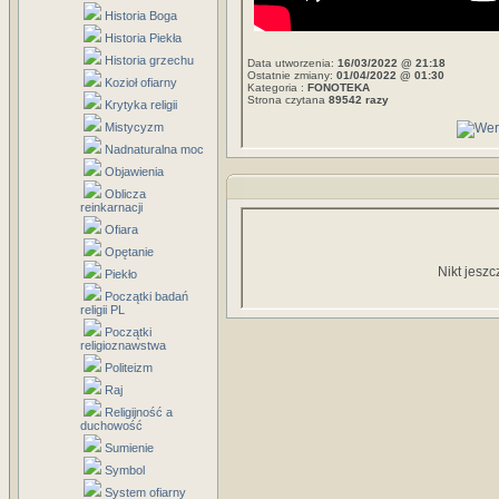
Historia Boga
Historia Piekła
Historia grzechu
Data utworzenia:
16/03/2022 @ 21:18
Ostatnie zmiany:
01/04/2022 @ 01:30
Kozioł ofiarny
Kategoria :
FONOTEKA
Strona czytana
89542 razy
Krytyka religii
Mistycyzm
Nadnaturalna moc
Objawienia
Oblicza
reinkarnacji
Ofiara
Opętanie
Nikt jeszc
Piekło
Początki badań
religii PL
Początki
religioznawstwa
Politeizm
Raj
Religijność a
duchowość
Sumienie
Symbol
System ofiarny