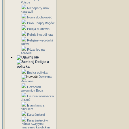
Polsce
Nieodparty urok
kastracji
Nowa duchowość
Piwo - napój Bogów
Policja duchowa
Religia i wspólnota
Religijne wędrówki
ludów
Różaniec na
zdrowie
Religie a
polityka
Boska polityka
Doktryna
Reagana
Hezbollah
wojownicy Boga
Historia wolności w
chrześ.
Islam kontra
hinduizm
Kara śmierci
Kara śmierci w
Piśmie Świętym i
nauczaniu katolickim