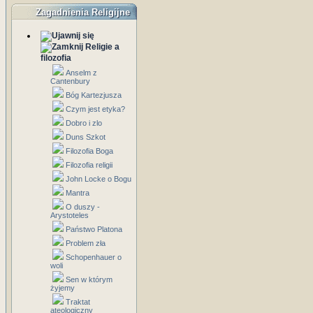
Zagadnienia Religijne
Religie a
filozofia
Anselm z
Cantenbury
Bóg Kartezjusza
Czym jest etyka?
Dobro i zlo
Duns Szkot
Filozofia Boga
Filozofia religii
John Locke o Bogu
Mantra
O duszy -
Arystoteles
Państwo Platona
Problem zła
Schopenhauer o
woli
Sen w którym
żyjemy
Traktat
ateologiczny