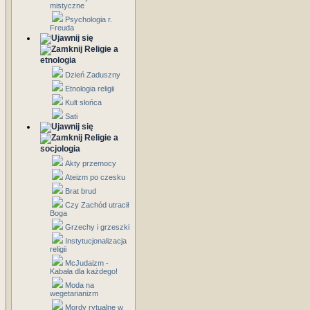
mistyczne
Psychologia r.
Freuda
Religie a
etnologia
Dzień Zaduszny
Etnologia religii
Kult słońca
Sati
Religie a
socjologia
Akty przemocy
Ateizm po czesku
Brat brud
Czy Zachód utracił
Boga
Grzechy i grzeszki
Instytucjonalizacja
religii
McJudaizm -
Kabała dla każdego!
Moda na
wegetarianizm
Mordy rytualne w