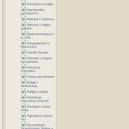
Komunizm a religia
Machiavelli o
państwach k
Matylda z Canossy
Mieszko I religia i
polityka
Neokonserwatyzm
w USA
Neopoganizm w
Niemczech
Pacelli i Pavelic
Państwo i związki
wyznaniowe
Pierwsza
Poprawka
Prawo wyznaniowe
Religia i
demokracja
Religie a wojna
Rewolucja
francuska a Kościół
Richelieu i raison
d'état
Tajemnica Joanny
'Arc
Wyznaniowa
Skandynawia: Religia a