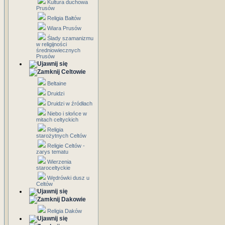
Kultura duchowa
Prusów
Religia Bałtów
Wiara Prusów
Ślady szamanizmu
w religijności
średniowiecznych
Prusów
Celtowie
Beltaine
Druidzi
Druidzi w źródłach
Niebo i słońce w
mitach celtyckich
Religia
starożytnych Celtów
Religie Celtów -
zarys tematu
Wierzenia
staroceltyckie
Wędrówki dusz u
Celtów
Dakowie
Religia Daków