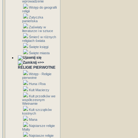
wprowadzenie
Wstęp do geografii
religii
Zatyczka
panieńska
Zaświaty w
literaturze i w sztuce
Śmierć w różnych
religiach świata
Święte księgi
Święte miasta
=>>
RELIGIE PIERWOTNE
Wstęp - Religie
pierwotne
Huna i Roa
Kult Macierzy
Kult przodków we
współczesnym
Wietnamie
Kult szczątków
kostnych
Mana
Najstarsze religie
Malty
Najstasze religie