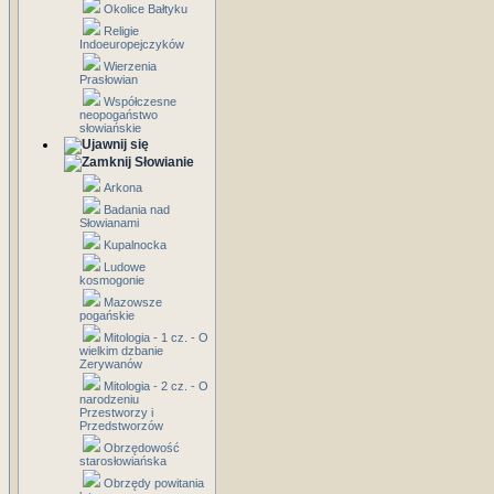
Okolice Bałtyku
Religie
Indoeuropejczyków
Wierzenia
Prasłowian
Współczesne
neopogaństwo
słowiańskie
Słowianie
Arkona
Badania nad
Słowianami
Kupalnocka
Ludowe
kosmogonie
Mazowsze
pogańskie
Mitologia - 1 cz. - O
wielkim dzbanie
Zerywanów
Mitologia - 2 cz. - O
narodzeniu
Przestworzy i
Przedstworzów
Obrzędowość
starosłowiańska
Obrzędy powitania