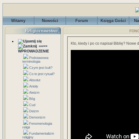
Witamy
Nowości
Forum
Księga Gości
Na
Religioznawstwo
FONO
Kto, kiedy i po co napisał Biblię? Nowe
==>>
WPROWADZENIE
Podstawowa
terminologia
Czym jest kult?
Co to jest rytuał?
Absolut
Anioły
Ateizm
Bóg
Cud
Deizm
Demonizm
Fenomenologia
religii
Fundamentalizm
religijny