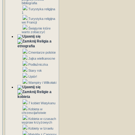
bibliografia
Turystyka religijna
1
Turystyka religijna
we Francji
Świątynie które
warto zobaczyć
Religia a
etnografia
Cmentarze polskie
Jajka wielkanocne
Podłaźniczka
Stary rok
Upiór!
Wampiry i Wilkołaki
Religie a
kobieta
7 kobiet Watykanu
Kobieta w
chrzescijaństwie
Kobieta w czasach
wypraw krzyżowych
Kobiety w Izraelu
Matylda z Canossy