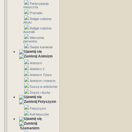
Partycypacja
mistyczna
Pramatki
Religie rodzime
Afryki
Religie rodzime
Australii
Wierzenia
pierwotne
Święte kamienie
Animizm
Animizm
Animizm 2
Animizm Tylora
Animizm i manizm
Dusza w animizmie
Dusze i duchy
Fetyszyzm
Fetyszyzm
Kult fetyszów
Szamanizm