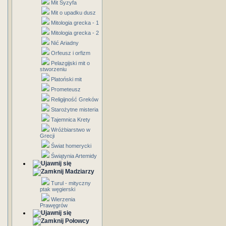
Mit Syzyfa
Mit o upadku dusz
Mitologia grecka - 1
Mitologia grecka - 2
Nić Ariadny
Orfeusz i orfizm
Pelazgijski mit o
stworzeniu
Platoński mit
Prometeusz
Religijność Greków
Starożytne misteria
Tajemnica Krety
Wróżbiarstwo w
Grecji
Świat homerycki
Świątynia Artemidy
Madziarzy
Turul - mityczny
ptak węgierski
Wierzenia
Prawęgrów
Połowcy