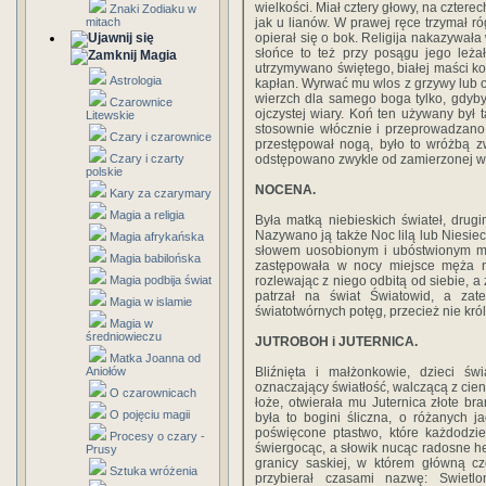
wielkości. Miał cztery głowy, na czter
Znaki Zodiaku w
mitach
jak u lianów. W prawej ręce trzymał ró
opierał się o bok. Religija nakazywała
słońce to też przy posągu jego leża
Magia
utrzymywano świętego, białej maści k
Astrologia
kapłan. Wyrwać mu wlos z grzywy lub 
wierzch dla samego boga tylko, gdyby
Czarownice
ojczystej wiary. Koń ten używany był
Litewskie
stosownie włócznie i przeprowadzano 
Czary i czarownice
przestępował nogą, było to wróżbą zw
Czary i czarty
odstępowano zwykle od zamierzonej w
polskie
NOCENA.
Kary za czarymary
Magia a religia
Była matką niebieskich świateł, drug
Nazywano ją także Noc lilą lub Niesiec
Magia afrykańska
słowem uosobionym i ubóstwionym mie
Magia babilońska
zastępowała w nocy miejsce męża n
Magia podbija świat
rozlewając z niego odbitą od siebie, a
patrzał na świat Światowid, a za
Magia w islamie
światotwórnych potęg, przecież nie kró
Magia w
średniowieczu
JUTROBOH i JUTERNICA.
Matka Joanna od
Aniołów
Bliźnięta i małżonkowie, dzieci świ
oznaczający światłość, walczącą z cien
O czarownicach
łoże, otwierała mu Juternica złote bra
O pojęciu magii
była to bogini śliczna, o różanych j
poświęcone ptastwo, które każdodzie
Procesy o czary -
świergocąc, a słowik nucąc radosne h
Prusy
granicy saskiej, w którem główną cz
Sztuka wróżenia
przybierał czasami nazwę: Swietl