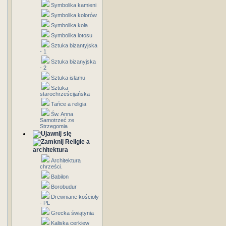
Symbolika kamieni
Symbolika kolorów
Symbolika koła
Symbolika lotosu
Sztuka bizantyjska
- 1
Sztuka bizanyjska
- 2
Sztuka islamu
Sztuka
starochrześcijańska
Tańce a religia
Św. Anna
Samotrzeć ze
Strzegomia
Religie a
architektura
Architektura
chrześci.
Babilon
Borobudur
Drewniane kościoły
- PL
Grecka świątynia
Kaliska cerkiew