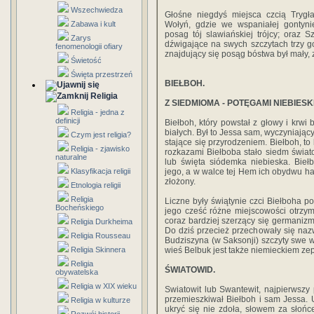
Wszechwiedza
Głośne niegdyś miejsca czcią Trygła
Zabawa i kult
Wołyń, gdzie we wspaniałej gontynie
posag tój slawiańskiej trójcy; oraz S
Zarys
dźwigające na swych szczytach trzy g
fenomenologii ofiary
znajdujący się posąg bóstwa był mały,
Świetość
Święta przestrzeń
BIEŁBOH.
Religia
Z SIEDMIOMA - POTĘGAMI NIEBIESKI
Religia - jedna z
definicji
Biełboh, który powstał z głowy i krwi
białych. Był to Jessa sam, wyczyniający
Czym jest religia?
stające się przyrodzeniem. Biełboh, to
Religia - zjawisko
rozkazami Biełboba stało siedm świat
naturalne
lub święta siódemka niebieska. Bie
Klasyfikacja religii
jego, a w walce tej Hem ich obydwu ha
złożony.
Etnologia religii
Religia
Liczne były świątynie czci Biełboha p
Bocheńskiego
jego cześć różne miejscowości otrzym
coraz bardziej szerzący się germaniz
Religia Durkheima
Do dziś przecież przechowały się naz
Religia Rousseau
Budziszyna (w Saksonji) szczyty swe 
Religia Skinnera
wieś Belbuk jest także niemieckiem ze
Religia
ŚWIATOWID.
obywatelska
Religia w XIX wieku
Swiatowit lub Swantewit, najpierwszy
przemieszkiwał Biełboh i sam Jessa. 
Religia w kulturze
ukryć się nie zdoła, słowem za słońc