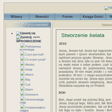
Witamy
Nowości
Forum
Księga Gości
N
Religioznawstwo
Słowian
Stworzenie świata
==>>
WPROWADZENIE
JESS
Podstawowa
terminologia
Jessa, Jessen lub Jesse był najprzedn
wym panem i ojcem słowiańskim, był
Czym jest kult?
ogólnym jeszcze języku Słowian, Jesse
Co to jest rytuał?
a Jessen lub Jess, tyle co jest. On tedy
Absolut
na wieki mówi o sobie jestem, czyli 
namaścił duszę do pojmowania boga 
Anioły
prawdziwy. W nim miało źródło i z ni
Ateizm
jestestico. W nim i z niego wszechistni
rozumie się przez się. Jessa więc przed
Bóg
cnót, jednem słowem świętością. Je
Cud
Słowaków nazywał się on Proboh.
Deizm
BOH
Demonizm
Fenomenologia
Boh, zkąd urobił się później Bóg, jes
religii
Jessa znaczył tego, który jest, tak Boh
Jessy pochodziło jestestwo, tak od Bo
Fundamentalizm
lub tego co było i bodzie. Jessa i Boh
religijny