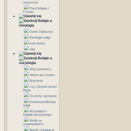
mistyczne
Psychologia r.
Freuda
Religie a
etnologia
Dzień Zaduszny
Etnologia religii
Kult słońca
Sati
Religie a
socjologia
Akty przemocy
Ateizm po czesku
Brat brud
Czy Zachód utracił
Boga
Grzechy i grzeszki
Instytucjonalizacja
religii
McJudaizm -
Kabała dla każdego!
Moda na
wegetarianizm
Mordy rytualne w