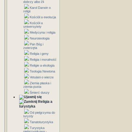
dobrzy albo źli
Karol Darwin o
religii
Kościół a ewolucja
Kościół a
uniwersytety
Medycyna i religia
Neuroteologia
Pan Bóg i
zwierzęta
Religia i geny
Religia i moralność
Religie a ekologia
Teologia Newtona
Vetulani o wierze
Ziemia płaska i
ziemia pusta
Śmierć duszy
Religia a
turystyka
Od pielgrzyma do
turysty
Tanatoturystyka
Turystyka
pielgrzymkowa -