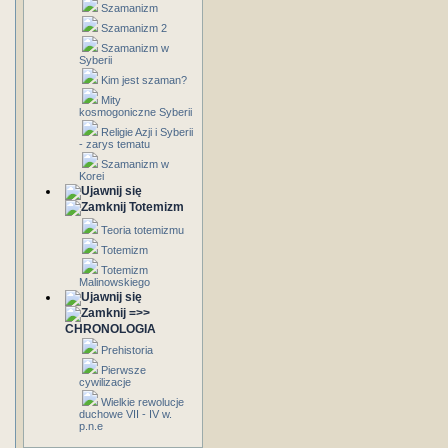
Szamanizm
Szamanizm 2
Szamanizm w
Syberii
Kim jest szaman?
Mity
kosmogoniczne Syberii
Religie Azji i Syberii
- zarys tematu
Szamanizm w
Korei
Totemizm
Teoria totemizmu
Totemizm
Totemizm
Malinowskiego
=>>
CHRONOLOGIA
Prehistoria
Pierwsze
cywilizacje
Wielkie rewolucje
duchowe VII - IV w.
p.n.e