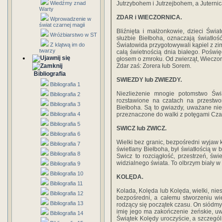
Wiedźmy znad
Jutrzybohem i Jutrzejbohem, a Juternic
Warty
ZDAR i WIECZORNICA.
Wprowadzenie w
świat czarnej magii
Bliźnięta i małżonkowie, dzieci Świa
Wróżbiarstwo w ST
służbie Biełboha, oznaczają światłoś
Z klątwą im do
Światowida przygotowywali kąpiel z zi
twarzy
całą świetnością dnia białego. Poświ
głosem o zmroku. Od zwierząt, Wieczo
Zdar zaś: Zorera łub Sorem.
Bibliografia
SWIEZDY lub ZWIEZDY.
Bibliografia 1
Niezlieżenie mnogie potomstwo Świ
Bibliografia 2
rozstawione na czatach na przestwor
Bibliografia 3
Biełboha. Są to gwiazdy, uważane nie
Bibliografia 4
przeznaczone do walki z potęgami Cz
Bibliografia 5
SWICZ lub ZWICZ.
Bibliografia 6
Wielki bez granic, bezpośredni wyjaw k
Bibliografia 7
świetlany Biełboha, był światłością w 
Bibliografia 8
Swicz to rozciągłość, przestrzeń, świ
widzialnego świata. To olbrzym biały w
Bibliografia 9
Bibliografia 10
KOLĘDA.
Bibliografia 11
Kolada, Kolęda lub Kolęda, wielki, ni
Bibliografia 12
bezpośredni, a całemu stworzeniu wi
Bibliografia 13
rodzący się początek czasu. On siódmy 
imię jego ma zakończenie żeńskie, uw
Bibliografia 14
Świątek Kolędy uroczyście, a szczegó