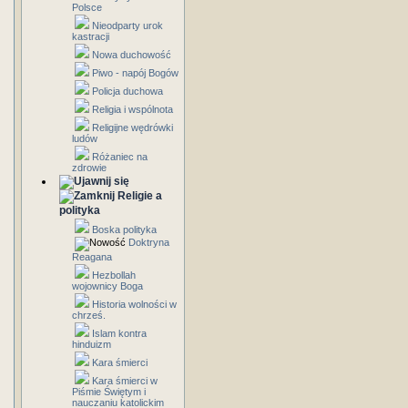
Polsce
Nieodparty urok
kastracji
Nowa duchowość
Piwo - napój Bogów
Policja duchowa
Religia i wspólnota
Religijne wędrówki
ludów
Różaniec na
zdrowie
Religie a
polityka
Boska polityka
Doktryna
Reagana
Hezbollah
wojownicy Boga
Historia wolności w
chrześ.
Islam kontra
hinduizm
Kara śmierci
Kara śmierci w
Piśmie Świętym i
nauczaniu katolickim