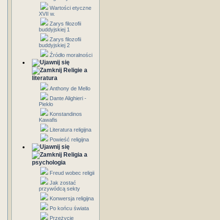
Wartości etyczne
XVII w.
Zarys filozofii
buddyjskiej 1
Zarys filozofii
buddyjskiej 2
Źródło moralności
Religie a
literatura
Anthony de Mello
Dante Alighieri -
Piekło
Konstandinos
Kawafis
Literatura religijna
Powieść religijna
Religia a
psychologia
Freud wobec religii
Jak zostać
przywódcą sekty
Konwersja religijna
Po końcu świata
Przeżycie