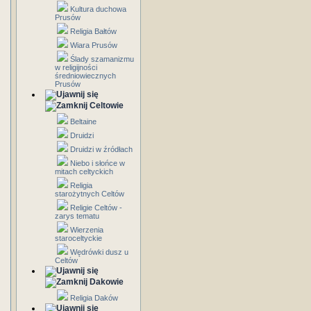
Kultura duchowa
Prusów
Religia Bałtów
Wiara Prusów
Ślady szamanizmu
w religijności
średniowiecznych
Prusów
Celtowie
Beltaine
Druidzi
Druidzi w źródłach
Niebo i słońce w
mitach celtyckich
Religia
starożytnych Celtów
Religie Celtów -
zarys tematu
Wierzenia
staroceltyckie
Wędrówki dusz u
Celtów
Dakowie
Religia Daków