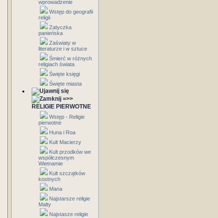
wprowadzenie
Wstęp do geografii
religii
Zatyczka
panieńska
Zaświaty w
literaturze i w sztuce
Śmierć w różnych
religiach świata
Święte księgi
Święte miasta
=>>
RELIGIE PIERWOTNE
Wstęp - Religie
pierwotne
Huna i Roa
Kult Macierzy
Kult przodków we
współczesnym
Wietnamie
Kult szczątków
kostnych
Mana
Najstarsze religie
Malty
Najstasze religie