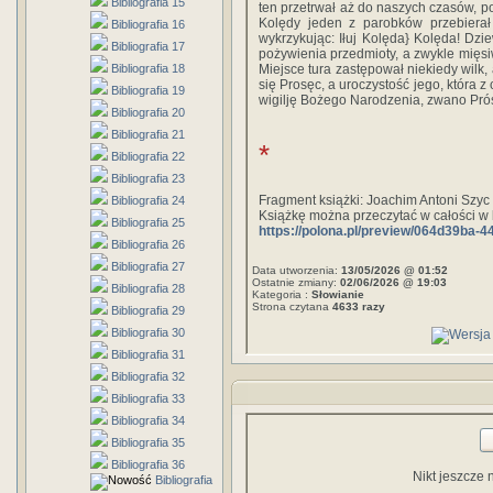
Bibliografia 15
ten przetrwał aż do naszych czasów, p
Kolędy jeden z parobków przebierał 
Bibliografia 16
wykrzykując: Iłuj Kolęda} Kolęda! D
Bibliografia 17
pożywienia przedmioty, a zwykle mięsi
Bibliografia 18
Miejsce tura zastępował niekiedy wilk
się Prosęc, a uroczystość jego, która 
Bibliografia 19
wigilję Bożego Narodzenia, zwano Pró
Bibliografia 20
Bibliografia 21
*
Bibliografia 22
Bibliografia 23
Fragment książki: Joachim Antoni Szyc
Bibliografia 24
Książkę można przeczytać w całości w 
Bibliografia 25
https://polona.pl/preview/064d39ba-
Bibliografia 26
Bibliografia 27
Data utworzenia:
13/05/2026 @ 01:52
Ostatnie zmiany:
02/06/2026 @ 19:03
Bibliografia 28
Kategoria :
Słowianie
Strona czytana
4633 razy
Bibliografia 29
Bibliografia 30
Bibliografia 31
Bibliografia 32
Bibliografia 33
Bibliografia 34
Bibliografia 35
Bibliografia 36
Nikt jeszcze 
Bibliografia