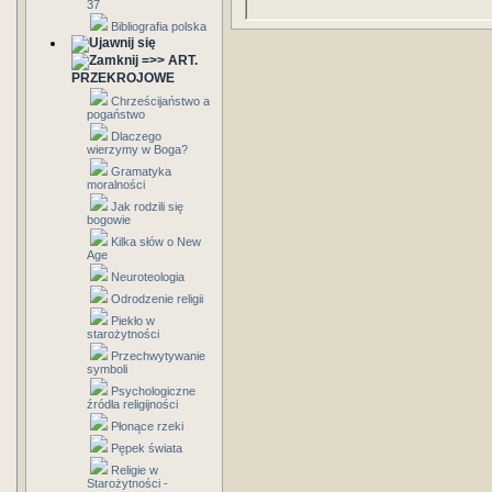
37
Bibliografia polska
=>> ART.
PRZEKROJOWE
Chrześcijaństwo a
pogaństwo
Dlaczego
wierzymy w Boga?
Gramatyka
moralności
Jak rodzili się
bogowie
Kilka słów o New
Age
Neuroteologia
Odrodzenie religii
Piekło w
starożytności
Przechwytywanie
symboli
Psychologiczne
źródła religijności
Płonące rzeki
Pępek świata
Religie w
Starożytności -