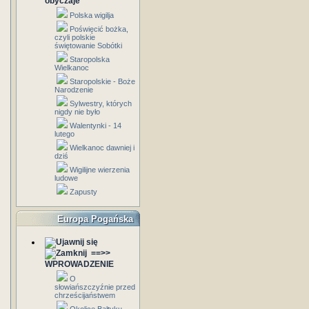
obyczaje
Polska wigilja
Poświęcić bożka,
czyli polskie
świętowanie Sobótki
Staropolska
Wielkanoc
Staropolskie - Boże
Narodzenie
Sylwestry, których
nigdy nie było
Walentynki - 14
lutego
Wielkanoc dawniej i
dziś
Wigilijne wierzenia
ludowe
Zapusty
Europa Pogańska
==>>
WPROWADZENIE
O
słowiańszczyźnie przed
chrześcijaństwem