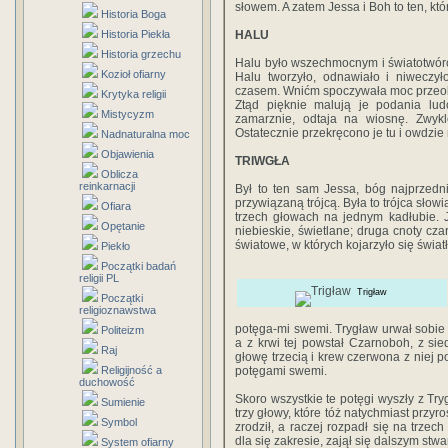
słowem. A zatem Jessa i Boh to ten, któr
Historia Boga
Historia Piekła
HALU
Historia grzechu
Halu było wszechmocnym i światotwór
Kozioł ofiarny
Halu tworzyło, odnawiało i niweczył
czasem. Wnićm spoczywała moc przeobr
Krytyka religii
Ztąd pięknie malują je podania lu
Mistycyzm
zamarznie, odtaja na wiosnę. Zwykl
Ostatecznie przekręcono je tu i owdzie 
Nadnaturalna moc
Objawienia
TRIWGŁA
Oblicza
reinkarnacji
Był to ten sam Jessa, bóg najprzedni
przywiązaną trójcą. Była to trójca słow
Ofiara
trzech głowach na jednym kadłubie. 
Opętanie
niebieskie, świetlane; druga cnoty czar
światowe, w których kojarzyło się świat
Piekło
Początki badań
religii PL
Trigław
Początki
religioznawstwa
potęga-mi swemi. Trygław urwał sobie 
Politeizm
a z krwi tej powstał Czarnoboh, z si
Raj
głowę trzecią i krew czerwona z niej p
Religijność a
potęgami swemi.
duchowość
Skoro wszystkie te potęgi wyszły z Try
Sumienie
trzy głowy, które tóż natychmiast przy
Symbol
zrodził, a raczej rozpadł się na trze
dla się zakresie, zajął się dalszym st
System ofiarny