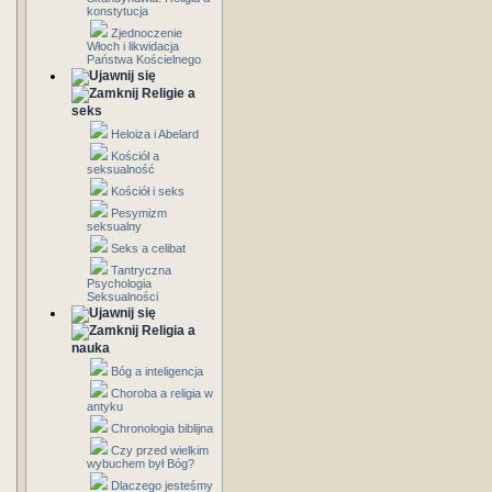
konstytucja
Zjednoczenie
Włoch i likwidacja
Państwa Kościelnego
Religie a
seks
Heloiza i Abelard
Kościół a
seksualność
Kościół i seks
Pesymizm
seksualny
Seks a celibat
Tantryczna
Psychologia
Seksualności
Religia a
nauka
Bóg a inteligencja
Choroba a religia w
antyku
Chronologia biblijna
Czy przed wielkim
wybuchem był Bóg?
Dlaczego jesteśmy