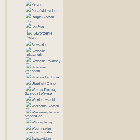
Perun
Pogański Łysiec
Religie Słowian -
zarys
Sobótka
Stworzenie
świata
Słowianie
Słowianie -
ciekawostki
Słowianie Połabscy
Słowianie
Wschodni
Słowiańska dusza
Ukraiński Olimp
W kraju Peruna,
Swaroga i Welesa
Wieniec, wianki
Wierzenia Słowian
Wierzenia plemion
prapolskich
Wilcze plemię
Wodny świat
topielców i rusałek
Światowid ze