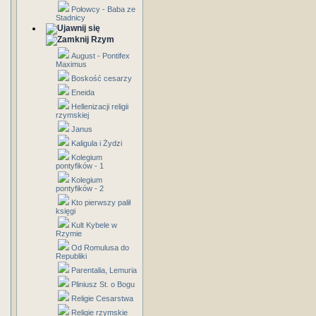
Połowcy - Baba ze
Stadnicy
Rzym
August - Pontifex
Maximus
Boskość cesarzy
Eneida
Hellenizacji religii
rzymskiej
Janus
Kaligula i Żydzi
Kolegium
pontyfików - 1
Kolegium
pontyfików - 2
Kto pierwszy palił
księgi
Kult Kybele w
Rzymie
Od Romulusa do
Republiki
Parentalia, Lemuria
Pliniusz St. o Bogu
Religie Cesarstwa
Religie rzymskie