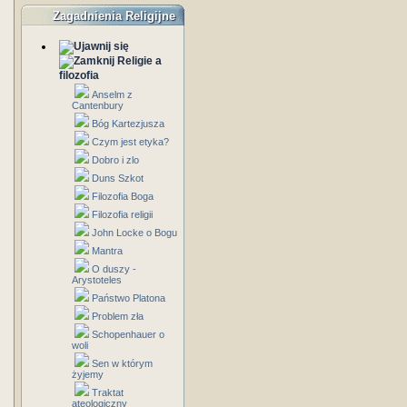
Zagadnienia Religijne
Religie a
filozofia
Anselm z
Cantenbury
Bóg Kartezjusza
Czym jest etyka?
Dobro i zlo
Duns Szkot
Filozofia Boga
Filozofia religii
John Locke o Bogu
Mantra
O duszy -
Arystoteles
Państwo Platona
Problem zła
Schopenhauer o
woli
Sen w którym
żyjemy
Traktat
ateologiczny