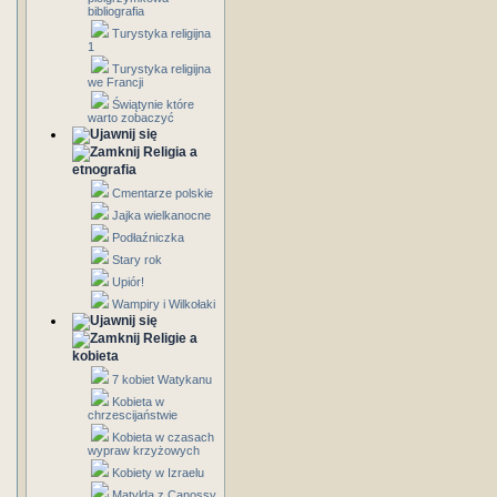
bibliografia
Turystyka religijna
1
Turystyka religijna
we Francji
Świątynie które
warto zobaczyć
Religia a
etnografia
Cmentarze polskie
Jajka wielkanocne
Podłaźniczka
Stary rok
Upiór!
Wampiry i Wilkołaki
Religie a
kobieta
7 kobiet Watykanu
Kobieta w
chrzescijaństwie
Kobieta w czasach
wypraw krzyżowych
Kobiety w Izraelu
Matylda z Canossy