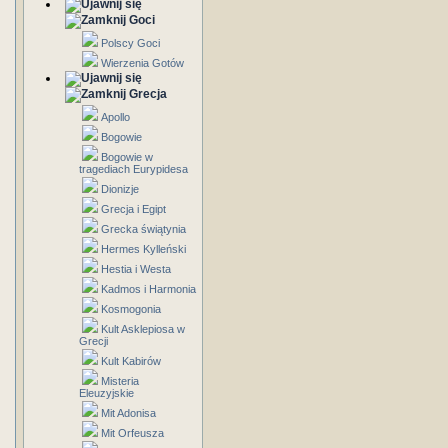
Goci
Polscy Goci
Wierzenia Gotów
Grecja
Apollo
Bogowie
Bogowie w
tragediach Eurypidesa
Dionizje
Grecja i Egipt
Grecka świątynia
Hermes Kylleński
Hestia i Westa
Kadmos i Harmonia
Kosmogonia
Kult Asklepiosa w
Grecji
Kult Kabirów
Misteria
Eleuzyjskie
Mit Adonisa
Mit Orfeusza