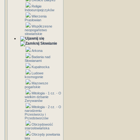
Okolice Bałtyku
Religie
Indoeuropejczyków
Wierzenia
Prasłowian
Współczesne
neopogaństwo
słowiańskie
Słowianie
Arkona
Badania nad
Słowianami
Kupalnocka
Ludowe
kosmogonie
Mazowsze
pogańskie
Mitologia - 1 cz. - O
wielkim dzbanie
Zerywanów
Mitologia - 2 cz. - O
narodzeniu
Przestworzy i
Przedstworzów
Obrzędowość
starosłowiańska
Obrzędy powitania
lata