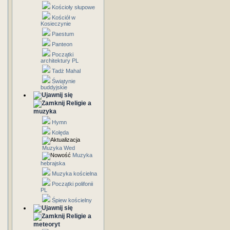
Kościoły słupowe
Kościół w
Kosieczynie
Paestum
Panteon
Początki
architektury PL
Tadż Mahal
Świątynie
buddyjskie
Religie a
muzyka
Hymn
Kolęda
Muzyka Wed
Muzyka
hebrajska
Muzyka kościelna
Początki polifonii
PL
Śpiew kościelny
Religie a
meteoryt