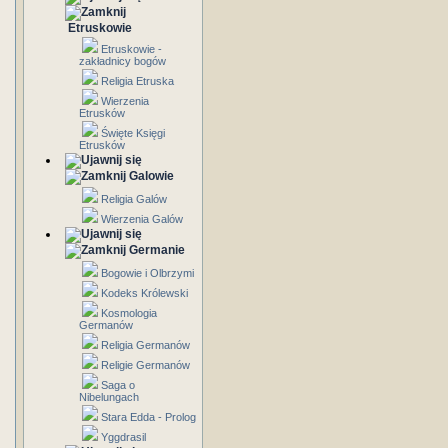
Etruskowie
Etruskowie -
zakładnicy bogów
Religia Etruska
Wierzenia
Etrusków
Święte Księgi
Etrusków
Galowie
Religia Galów
Wierzenia Galów
Germanie
Bogowie i Olbrzymi
Kodeks Królewski
Kosmologia
Germanów
Religia Germanów
Religie Germanów
Saga o
Nibelungach
Stara Edda - Prolog
Yggdrasil