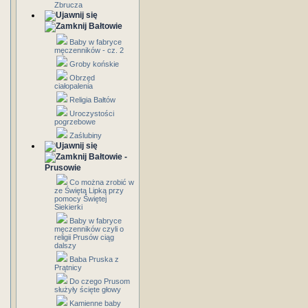
Zbrucza
Bałtowie
Baby w fabryce
męczenników - cz. 2
Groby końskie
Obrzęd
ciałopalenia
Religia Bałtów
Uroczystości
pogrzebowe
Zaślubiny
Bałtowie -
Prusowie
Co można zrobić w
ze Świętą Lipką przy
pomocy Świętej
Siekierki
Baby w fabryce
męczenników czyli o
religii Prusów ciąg
dalszy
Baba Pruska z
Prątnicy
Do czego Prusom
służyły ścięte głowy
Kamienne baby