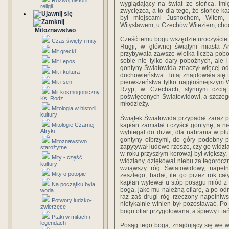
Rozwój historii
wyglądający na świat ze słońca. Imię
religii
zwycięzca, a to dla tego, że słońce k
był miejscami Jusnochem, Witem,
Witysławem, u Czechów Witeziem, cho
Mitoznawstwo
Cześć temu bogu wszędzie uroczyście b
Czas święty i mity
Rugji, w głównej świątyni miasta A
Mit grecki
przybywała zawsze wielka liczba poboż
sobie nie tylko dary pobożnych, ale 
Mit i epos
gontyny Światowida znaczył więcej od
Mit i kultura
duchowieństwa. Tutaj znajdowała się 
Mit i sen
pierwszeństwa tylko najgłośniejszym
Rzyp, w Czechach, słynnym czcią 
Mit kosmogoniczny
poświęconych Światowidowi, a szczegó
Ks. Rodz.
młodzieży.
Mitologia w historii
kultury
Świątek Światowida przypadał zaraz 
Mitologie Czarnej
kapłan zamiatał i czyścił gontynę, a
Afryki
wybiegał do drzwi, dla nabrania w p
gontyny olbrzymi, do góry podobny p
Mitoznawstwo
zapytywał ludowe rzesze, czy go widział
starożytne
w roku przyszłym korowaj był większy, 
Mity - część
widziany, dziękował niebu za tegoroczn
kultury
wziąwszy róg Światowidowy, napeł
Mity o potopie
zeszłego, badał, ile go przez rok cał
kapłan wylewał u stóp posągu miód z 
Na początku była
boga, jako mu należną ofiarę, a po od
woda
raz zaś drugi róg rzeczony napełniws
Potwory ludzko-
nietykalnie winien był pozostawać. Po 
zwierzęce
bogu ofiar przygotowana, a śpiewy i ta
Ptaki w mitach i
legendach
Posąg tego boga, znajdujący się we ws