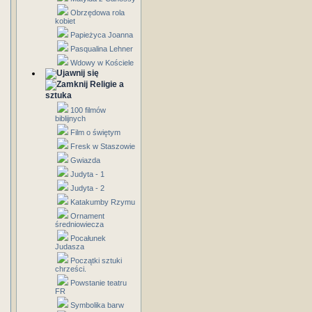
Obrzędowa rola
kobiet
Papieżyca Joanna
Pasqualina Lehner
Wdowy w Kościele
Religie a
sztuka
100 filmów
biblijnych
Film o świętym
Fresk w Staszowie
Gwiazda
Judyta - 1
Judyta - 2
Katakumby Rzymu
Ornament
średniowiecza
Pocałunek
Judasza
Początki sztuki
chrześci.
Powstanie teatru
FR
Symbolika barw