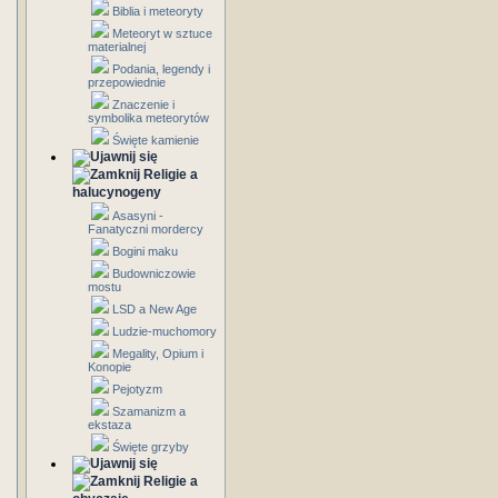
Biblia i meteoryty
Meteoryt w sztuce
materialnej
Podania, legendy i
przepowiednie
Znaczenie i
symbolika meteorytów
Święte kamienie
Religie a
halucynogeny
Asasyni -
Fanatyczni mordercy
Bogini maku
Budowniczowie
mostu
LSD a New Age
Ludzie-muchomory
Megality, Opium i
Konopie
Pejotyzm
Szamanizm a
ekstaza
Święte grzyby
Religie a