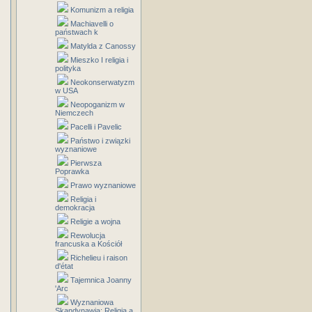
Komunizm a religia
Machiavelli o
państwach k
Matylda z Canossy
Mieszko I religia i
polityka
Neokonserwatyzm
w USA
Neopoganizm w
Niemczech
Pacelli i Pavelic
Państwo i związki
wyznaniowe
Pierwsza
Poprawka
Prawo wyznaniowe
Religia i
demokracja
Religie a wojna
Rewolucja
francuska a Kościół
Richelieu i raison
d'état
Tajemnica Joanny
'Arc
Wyznaniowa
Skandynawia: Religia a