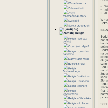
Wszechwiedza
• Wie
Zabawa i kult
• ad-
• al-
Zarys
fenomenologii ofiary
W nom
Świetość
Petre
Święta przestrzeń
BEDU
Religia
Bedu
Religia - jedna z
państ
definicji
hand
Czym jest religia?
pośre
Podst
Religia - zjawisko
na pu
naturalne
stano
Klasyfikacja religii
długi
sznur
Etnologia religii
Bedu
Religia
naro
Bocheńskiego
Zgodn
Religia Durkheima
konie
Zło w
Religia Rousseau
Bedui
Religia Skinnera
Nacz
(ḥam
Religia
obywatelska
potr
przes
Religia w XIX wieku
Religia w kulturze
SPOŁ