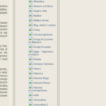
Alhambra
wiana
Amisze w Polsce
abłka,
Angkor Wat
aktyle
Babilon
Biblijne bestie
ż kawę
Bóg, ateiści i nauka
akazu
szości
Chiny
za się
Chrześcijaństwo
awnych
Droga Krzyżowa
na filipinach
y lwy,
Druga Krucjata
 się w
Egipt - Tajemnice
ane do
zmarłych
przez
- hart
Etiopia
Geniusz Darwina
Hetyci
portu,
h skór
Hipnoza
 moczu
Historia Boga
pisuje
óżnych
Historia Pisma
znaką
Historia
bskiej
chrześcijaństwa
konie
Indie
abowie
Jerozolima
Jerozolima 2