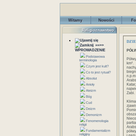
Witamy
Nowości
Fo
Religioznawstwo
DZI
==>>
WPROWADZENIE
PÓŁ
Podstawowa
Półwy
terminologia
km².
Czym jest kult?
nachy
biegn
Co to jest rytuał?
n.p.
Absolut
Arabs
Kata
Anioły
najwi
Ateizm
Zabi.
Bóg
Klima
Cud
zjawi
Deizm
Pomim
obsza
Demonizm
Niec
Fenomenologia
part
religii
Arab
Fundamentalizm
półwy
religijny
i gaz