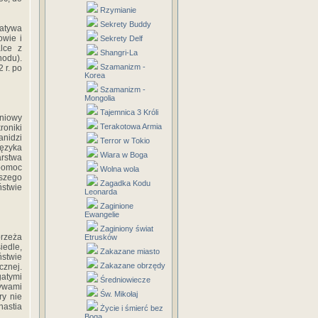
Rzymianie
Sekrety Buddy
natywa
owie i
Sekrety Delf
lce z
Shangri-La
hodu).
Szamanizm -
 r. po
Korea
Szamanizm -
Mongolia
Tajemnica 3 Króli
dniowy
Terakotowa Armia
roniki
anidzi
Terror w Tokio
języka
Wiara w Boga
rstwa
 pomoc
Wolna wola
ższego
Zagadka Kodu
ństwie
Leonarda
Zaginione
Ewangelie
Zaginiony świat
rzeża
Etrusków
iedle,
Zakazane miasto
stwie
Zakazane obrzędy
cznej.
gatymi
Średniowiecze
ływami
Św. Mikołaj
ry nie
nastia
Życie i śmierć bez
Boga