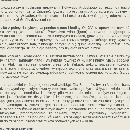
ażniejszymi roślinami uprawnymi Półwyspu Arabskiego są: pszenica (upra
ie w Jemenie), ryż (w Omanie), jęczmień, proso, granaty, pomarańcze, cytryny, j
e i migdały. W jadłospisie miejscowej ludności bardzo ważną rolę odgrywały d
adzane z al-Ğazīry (Mezopotamii).
ytku z palmy daktylowej wspomina sunna i hadisy. Od XVI w. uprawiano równie
wa) zwaną „winem islamu”. Prawdziwe wino (ẖamr) z powodu religijnego z
wania alkoholu produkowano w mniejszych ilościach, głównie na potrzeby mniej
ijnych. Zyski czerpano z uprawy drzewa kadzidłowego, z którego kory wytwar
idła, oraz drzewa ṭalḥ, z którego pozyskuje się gumę arabską. Spis roślin upr
spu Arabskiego uzupełniają banany, arbuzy oraz drzewa oliwne.
 Półwyspu Arabskiego nie jest zbyt urozmaicona. Dawniej w stanie dzikim żył
ry (namir) i lamparty (fahd). Występują również wilki, lisy i hieny. Małpy spotyka
ie. Ptaki są reprezentowane przez orły (‘ukāb), sokoły, jastrzębie (używ
wań), sowy i dropy. Z owadów występują skorpiony oraz szarańcza, uważana 
nów za przysmak. Ze zwierząt udomowionych warto wspomnieć koty, psy (salūqi
i) oraz owce i kozy.
turze arabskiej ważną rolę odgrywał wielbłąd. Dla Beduinów był on środkiem trans
dziem wymiany i stałym towarzyszem koczowniczego życia. Używano wielbłądzic
sia do wyrobu namiotów i odzieży, pito wielbłądzie mleko, spożywano mięso,
no jako środka do dezynfekcji i lekarstwa, a odchodów jako opału. Koran o
łąda jako „dar Allacha” (sura XVI, 5-8). Tradycja muzułmańska zna około tysiąca r
śleń wielbłąda. Najważniejszym ośrodkiem hodowli dromaderów był Oman. O
iżu w społeczeństwie arabskim było dawniej posiadanie konia. Koń czystej krwi ara
 niewysoki, proporcjonalnie zbudowany, szybki i wytrzymały. Najlepsze 
adzano z Nağdu na południu Półwyspu Arabskiego. Poza wielbłądami i końmi Ar
li do transportu osłów oraz mułów hodowanych w al-Ḥasie.
NY GEOGRAFICZNE