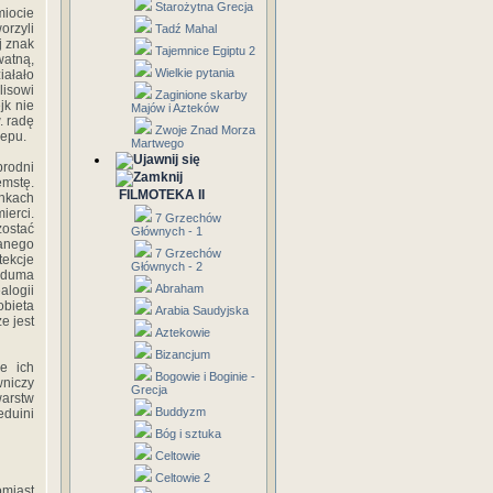
Starożytna Grecja
iocie
orzyli
Tadź Mahal
j znak
Tajemnice Egiptu 2
atną,
Wielkie pytania
iałało
isowi
Zaginione skarby
jk nie
Majów i Azteków
. radę
Zwoje Znad Morza
zepu.
Martwego
brodni
mstę.
FILMOTEKA II
unkach
ierci.
7 Grzechów
zostać
Głównych - 1
wanego
7 Grzechów
tekcje
Głównych - 2
z duma
Abraham
alogii
obieta
Arabia Saudyjska
e jest
Aztekowie
Bizancjum
e ich
Bogowie i Boginie -
wniczy
Grecja
warstw
Buddyzm
eduini
Bóg i sztuka
Celtowie
Celtowie 2
omiast