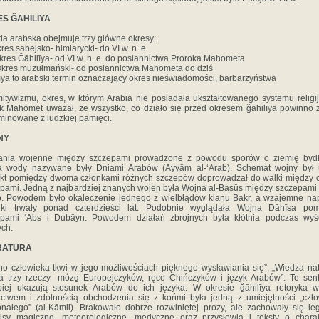
S ĞĀHILĪYA
ria arabska obejmuje trzy główne okresy:
res sabejsko- himiarycki- do VI w. n. e.
kres Ğāhilīya- od VI w. n. e. do posłannictwa Proroka Mahometa
Okres muzułmański- od posłannictwa Mahometa do dziś
īya to arabski termin oznaczający okres nieświadomości, barbarzyństwa
mitywizmu, okres, w którym Arabia nie posiadała ukształtowanego systemu religi
k Mahomet uważał, że wszystko, co działo się przed okresem ğāhilīya powinno 
minowane z ludzkiej pamięci.
NY
łania wojenne między szczepami prowadzone z powodu sporów o ziemię bydł
a wody nazywane były Dniami Arabów (Ayyām al-‘Arab). Schemat wojny był u
ikt pomiędzy dwoma członkami różnych szczepów doprowadzał do walki między 
pami. Jedną z najbardziej znanych wojen była Wojna al-Basūs między szczepami 
b. Powodem było okaleczenie jednego z wielbłądów klanu Bakr, a wzajemne na
nki trwały ponad czterdzieści lat. Podobnie wyglądała Wojna Dāhīsa pom
epami ‘Abs i Dubāyn. Powodem działań zbrojnych była kłótnia podczas wyś
ch.
RATURA
no człowieka tkwi w jego możliwościach pięknego wysławiania się”, „Wiedza na
a trzy rzeczy- mózg Europejczyków, ręce Chińczyków i język Arabów”. Te sen
piej ukazują stosunek Arabów do ich języka. W okresie ğāhilīya retoryka 
ictwem i zdolnością obchodzenia się z końmi była jedną z umiejętności „czł
nałego” (al-Kāmil). Brakowało dobrze rozwiniętej prozy, ale zachowały się le
isy magiczne, meteorologiczne, medyczne oraz przysłowia i teksty o chara