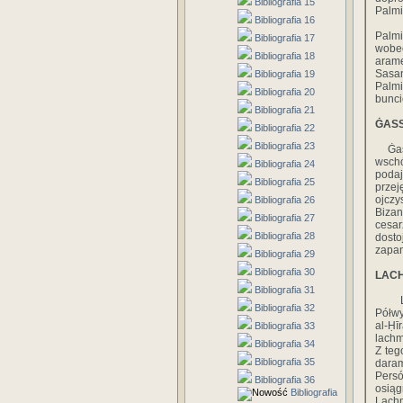
Bibliografia 15
Palmi
Bibliografia 16
Palmi
Bibliografia 17
wobec
Bibliografia 18
aram
Sasan
Bibliografia 19
Palmi
Bibliografia 20
bunci
Bibliografia 21
ĠASS
Bibliografia 22
Bibliografia 23
Ġassa
wschó
Bibliografia 24
podaj
Bibliografia 25
przej
ojcz
Bibliografia 26
Bizan
Bibliografia 27
cesar
Bibliografia 28
dosto
zapan
Bibliografia 29
Bibliografia 30
LACH
Bibliografia 31
Lach
Bibliografia 32
Półwy
al-Ḥ
Bibliografia 33
lachm
Bibliografia 34
Z teg
Bibliografia 35
daram
Persó
Bibliografia 36
osiąg
Bibliografia
Lachm