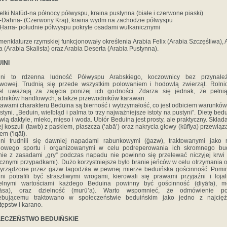
lki Nafūd-na północy półwyspu, kraina pustynna (białe i czerwone piaski)
Dahnā- (Czerwony Kraj), kraina wydm na zachodzie półwyspu
Ḥarra- południe półwyspu pokryte osadami wulkanicznymi
enklaturze rzymskiej funkcjonowały określenia Arabia Felix (Arabia Szczęśliwa), 
a (Arabia Skalista) oraz Arabia Deserta (Arabia Pustynna).
INI
ini to rdzenna ludność Półwyspu Arabskiego, koczownicy bez przynależ
wowej. Trudnią się przede wszystkim polowaniem i hodowlą zwierząt. Rolni
el uważają za zajęcia poniżej ich godności. Zdarza się jednak, że pełnią
dników handlowych, a także przewodników karawan.
awami charakteru Beduina są bierność i wytrzymałość, co jest odbiciem warunków
styni. „Beduin, wielbłąd i palma to trzy najważniejsze istoty na pustyni”. Dietę bed
wią daktyle, mleko, mięso i woda. Ubiór Beduina jest prosty, ale praktyczny. Składa
ej koszuli (tawb) z paskiem, płaszcza (‘abā’) oraz nakrycia głowy (kūfīya) przewią
em (‘iqāl).
ini trudnili się dawniej napadami rabunkowymi (ġazw), traktowanymi jako r
dowego sportu i organizowanymi w celu podreperowania ich skromnego bud
ie z zasadami „gry” podczas napadu nie powinno się przelewać niczyjej krwi
cznymi przypadkami). Dużo korzystniejsze było branie jeńców w celu otrzymania 
yrządzone przez ġazw łagodziła w pewnej mierze beduińska gościnność. Pom
ni potrafili być straszliwymi wrogami, kierowali się prawami przyjaźni i lojal
elnymi wartościami każdego Beduina powinny być gościnność (ḍiyāfa), m
āsa), oraz dzielność (murū’a). Warto wspomnieć, że odmówienie p
zebującemu traktowano w społeczeństwie beduińskim jako jedno z najcięż
tępstw i karano.
ECZEŃSTWO BEDUIŃSKIE