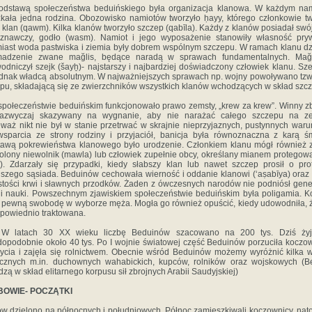
tawą społeczeństwa beduińskiego była organizacja klanowa. W każdym nam
kała jedna rodzina. Obozowisko namiotów tworzyło ḥayy, którego członkowie tw
 klan (qawm). Kilka klanów tworzyło szczep (qabīla). Każdy z klanów posiadał swó
oznawczy, godło (wasm). Namiot i jego wyposażenie stanowiły własność pryw
iast woda pastwiska i ziemia były dobrem wspólnym szczepu. W ramach klanu dz
madzenie zwane mağlis, będące naradą w sprawach fundamentalnych. Mağl
odniczył szejk (šayẖ)- najstarszy i najbardziej doświadczony człowiek klanu. Sze
ednak władcą absolutnym. W najważniejszych sprawach np. wojny powoływano tzw
pu, składającą się ze zwierzchników wszystkich klanów wchodzących w skład szc
łeczeństwie beduińskim funkcjonowało prawo zemsty, „krew za krew”. Winny z
zazwyczaj skazywany na wygnanie, aby nie narażać całego szczepu na ze
waż nikt nie był w stanie przetrwać w skrajnie nieprzyjaznych, pustynnych war
sparcia ze strony rodziny i przyjaciół, banicja była równoznaczna z karą śm
awą pokrewieństwa klanowego było urodzenie. Członkiem klanu mógł również 
lony niewolnik (mawla) lub człowiek zupełnie obcy, określany mianem protego
l). Zdarzały się przypadki, kiedy słabszy klan lub nawet szczep prosił o pro
ejszego sąsiada. Beduinów cechowała wierność i oddanie klanowi (‘aṣabīya) ora
stości krwi i sławnych przodków. Żaden z ówczesnych narodów nie podniósł gene
li nauki. Powszechnym zjawiskiem społeczeństwie beduińskim była poligamia. K
 pewną swobodę w wyborze męża. Mogła go również opuścić, kiedy udowodniła, ż
powiednio traktowana.
tach 30 XX wieku liczbę Beduinów szacowano na 200 tys. Dziś żyj
opodobnie około 40 tys. Po I wojnie światowej część Beduinów porzuciła koczo
życia i zajęła się rolnictwem. Obecnie wśród Beduinów możemy wyróżnić kilka 
cznych m.in. duchownych wahabickich, kupców, rolników oraz wojskowych (B
zą w skład elitarnego korpusu sił zbrojnych Arabii Saudyjskiej)
OWIE- POCZĄTKI
w dzielono na północnych i południowych. Północ zamieszkiwali koczownicy, nat