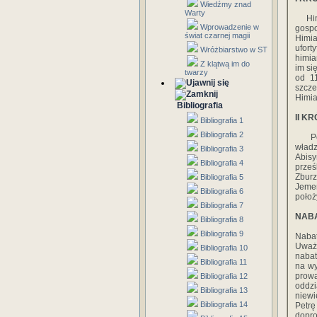
Wiedźmy znad
Warty
Himia
Wprowadzenie w
gospo
świat czarnej magii
Himi
ufor
Wróżbiarstwo w ST
himia
Z klątwą im do
im si
twarzy
od 11
szcze
Himia
Bibliografia
II K
Bibliografia 1
Bibliografia 2
Po na
wład
Bibliografia 3
Abis
Bibliografia 4
prze
Zburz
Bibliografia 5
Jemen
Bibliografia 6
położ
Bibliografia 7
NAB
Bibliografia 8
Bibliografia 9
Naba
Uważ
Bibliografia 10
nabat
Bibliografia 11
na wy
prowa
Bibliografia 12
oddz
Bibliografia 13
niewi
Bibliografia 14
Petrę
dopro