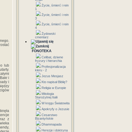
Życie, śmierć i rein
1
Życie, śmierć i rein
3
Życie, śmierć i rein
4
Żydowski
cmentarz
jnego.
zostać
FONOTEKA
Celibat, dziwne
fryzury i hierarchia
o lub
Profesjonalizacja
tarty.
kleru - 2
całymi
Jezus Mesjasz
Bakr i
pady i
Kto napisał Biblię?
iędzy
Religia w Europie
cigów
Mitologia
Starożytnej Italii
W kręgu Światowita
Apokryfy o Jezusie
tknęła
tencje
Cesarstwo
Bizantyńskie
wraz z
owieka
Dhammapada
gendy,
Herezje i doktryna
kterze