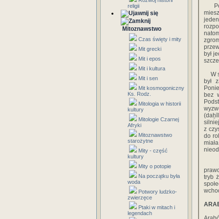
Rozwój historii
Pods
religii
miesz
jeden
rozp
Mitoznawstwo
natom
Czas święty i mity
zgro
przew
Mit grecki
był j
Mit i epos
szcze
Mit i kultura
W spo
Mit i sen
był 
Ponie
Mit kosmogoniczny
Ks. Rodz.
bez w
Podst
Mitologia w historii
wyzwo
kultury
(daẖī
Mitologie Czarnej
silni
Afryki
z czy
Mitoznawstwo
do ro
starożytne
miała
nieod
Mity - część
kultury
W la
Mity o potopie
prawd
Na początku była
tryb 
woda
społe
wchod
Potwory ludzko-
zwierzęce
ARAB
Ptaki w mitach i
legendach
Arabó