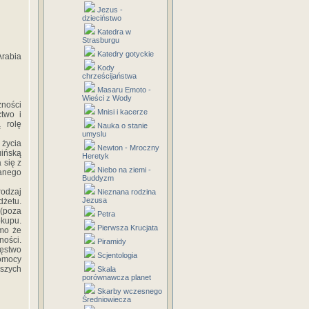
Jezus -
dzieciństwo
Katedra w
Strasburgu
Katedry gotyckie
Arabia
Kody
chrześcijaństwa
Masaru Emoto -
Wieści z Wody
ności
Mnisi i kacerze
ctwo i
 rolę
Nauka o stanie
umyslu
 życia
Newton - Mroczny
uińską
Heretyk
 się z
Niebo na ziemi -
zanego
Buddyzm
odzaj
Nieznana rodzina
Jezusa
żetu.
 (poza
Petra
okupu.
Pierwsza Krucjata
imo że
ności.
Piramidy
ęstwo
Scjentologia
omocy
szych
Skala
porównawcza planet
Skarby wczesnego
Średniowiecza