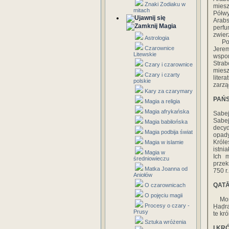
Znaki Zodiaku w
mies
mitach
Półw
Arabs
Magia
perf
zwier
Astrologia
Poza 
Czarownice
Jerem
Litewskie
wspom
Strab
Czary i czarownice
mies
Czary i czarty
liter
polskie
zarzą
Kary za czarymary
PAŃS
Magia a religia
Magia afrykańska
Sabej
Sabe
Magia babilońska
decyd
Magia podbija świat
opady
Króle
Magia w islamie
istni
Magia w
Ich 
średniowieczu
przek
Matka Joanna od
750 r.
Aniołów
QAT
O czarownicach
O pojęciu magii
Monar
Procesy o czary -
Ḥaḍra
Prusy
te kr
Sztuka wróżenia
I KR