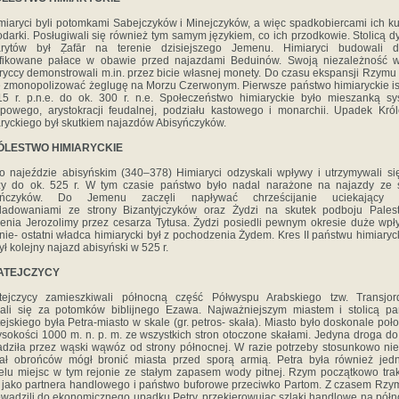
ryci byli potomkami Sabejczyków i Minejczyków, a więc spadkobiercami ich kul
darki. Posługiwali się również tym samym językiem, co ich przodkowie. Stolicą dy
arytów był Ẓafār na terenie dzisiejszego Jemenu. Himiaryci budowali d
tyfikowane pałace w obawie przed najazdami Beduinów. Swoją niezależność w
ryccy demonstrowali m.in. przez bicie własnej monety. Do czasu ekspansji Rzymu
ę zmonopolizować żeglugę na Morzu Czerwonym. Pierwsze państwo himiaryckie is
5 r. p.n.e. do ok. 300 r. n.e. Społeczeństwo himiaryckie było mieszanką s
powego, arystokracji feudalnej, podziału kastowego i monarchii. Upadek Kró
ryckiego był skutkiem najazdów Abisyńczyków.
RÓLESTWO HIMIARYCKIE
jeździe abisyńskim (340–378) Himiaryci odzyskali wpływy i utrzymywali si
zy do ok. 525 r. W tym czasie państwo było nadal narażone na najazdy ze s
yńczyków. Do Jemenu zaczęli napływać chrześcijanie uciekający 
śladowaniami ze strony Bizantyjczyków oraz Żydzi na skutek podboju Palest
enia Jerozolimy przez cesarza Tytusa. Żydzi posiedli pewnym okresie duże wp
ie- ostatni władca himiarycki był z pochodzenia Żydem. Kres II państwu himiary
ył kolejny najazd abisyński w 525 r.
ATEJCZYCY
tejczycy zamieszkiwali północną część Półwyspu Arabskiego tzw. Transjord
ali się za potomków biblijnego Ezawa. Najważniejszym miastem i stolicą pa
ejskiego była Petra-miasto w skale (gr. petros- skała). Miasto było doskonale poł
sokości 1000 m. n. p. m. ze wszystkich stron otoczone skałami. Jedyna droga do
dziła przez wąski wąwóz od strony północnej. W razie potrzeby stosunkowo nie
iał obrońców mógł bronić miasta przed sporą armią. Petra była również jed
elu miejsc w tym rejonie ze stałym zapasem wody pitnej. Rzym początkowo tra
 jako partnera handlowego i państwo buforowe przeciwko Partom. Z czasem Rzy
wadzili do ekonomicznego upadku Petry, przekierowując szlaki handlowe na półn