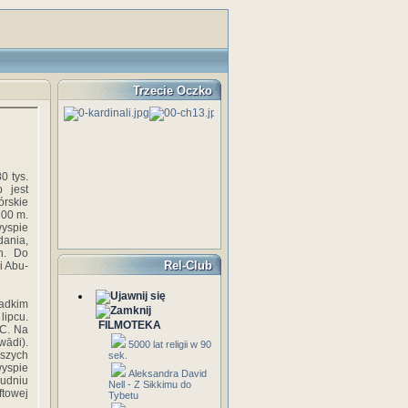
Trzecie Oczko
0 tys.
 jest
órskie
700 m.
yspie
dania,
n. Do
Rel-Club
i Abu-
zadkim
lipcu.
FILMOTEKA
 C. Na
wādi).
5000 lat religii w 90
szych
sek.
yspie
Aleksandra David
udniu
Nell - Z Sikkimu do
ftowej
Tybetu