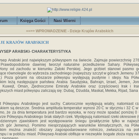
rum
Księga Gości
Nasi Wierni
==>> WPROWADZENIE - Dzieje Krajów Arabskich
EJE KRAJÓW ARABSKICH
WYSEP ARABSKI- CHARAKTERYSTYKA
sep Arabski jest największym półwyspem na świecie. Zajmuje powierzchnię 278
 Prawdopodobnie dawniej tworzył naturalne przedłużenie Sahary. Półwysep
lony od zachodu w kierunku Zatoki Perskiej. Jego grzbiet stanowi pasmo g
ące równolegle do wybrzeża zachodniego (najwyższy szczyt w górach Jemenu 3
m.) Poza górami na obszarze półwyspu występują pustynie i stepy. Na Półw
kim leżą następujące państwa: Arabia Saudyjska, Bahrajn, Izrael, Jemen, Jor
r, Kuwejt, Oman, Zjednoczone Emiraty Arabskie oraz (częściowo) Irak i Ira
ększych miast półwyspu zaliczają się: Dubaj, Dżudda, Maskat, Mekka, Rijad, Sana 
t Półwyspu Arabskiego jest suchy. Całorocznie występują wiatry, natomiast r
skiem są deszcze. Średnia amplituda temperatur wynosi 20 C w styczniu i 32 C w 
o, że za dnia temperatura jest bardzo wysoka, w nocy może spadać poniżej 0
rze Półwyspu Arabskiego brak stałych rzek. Występują natomiast rzeki okresowe (
odziennym zjawiskiem jest występowanie śniegu (praktycznie tylko w najwyż
iach gór Jemenu). Pomimo niesprzyjających warunków klimatycznych, na Półw
skim można znaleźć obszary zagospodarowane rolniczo, zwłaszcza na poł
spu i w pobliżu miast. Półwysep Arabski obfituje w niezwykle bogate złoża ropy na
u ziemnego.