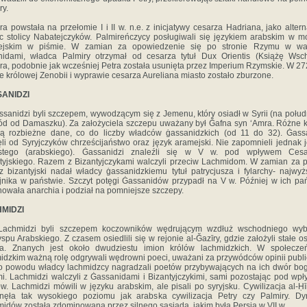
ry.
ra powstała na przełomie I i II w. n.e. z inicjatywy cesarza Hadriana, jako alter
 stolicy Nabatejczyków. Palmireńczycy posługiwali się językiem arabskim w m
ejskim w piśmie. W zamian za opowiedzenie się po stronie Rzymu w wa
idami, władca Palmiry otrzymał od cesarza tytuł Dux Orientis (Książę Wsc
ra, podobnie jak wcześniej Petra została usunięta przez Imperium Rzymskie. W 272
e królowej Zenobii i wyprawie cesarza Aureliana miasto zostało zburzone.
ANIDZI
nidzi byli szczepem, wywodzącym się z Jemenu, który osiadł w Syrii (na połu
d od Damaszku). Za założyciela szczepu uważany był Ğafna syn ‘Amra. Różne k
ą rozbieżne dane, co do liczby władców ġassanidzkich (od 11 do 32). Ġass
ęli od Syryjczyków chrześcijaństwo oraz język aramejski. Nie zapomnieli jednak 
ystego (arabskiego). Ġassanidzi znaleźli się w V w. pod wpływem Cesa
tyjskiego. Razem z Bizantyjczykami walczyli przeciw Lachmidom. W zamian za
z bizantyjski nadał władcy ġassanidzkiemu tytuł patrycjusza i fylarchy- najwy
jnika w państwie. Szczyt potęgi Ġassanidów przypadł na V w. Później w ich pa
owała anarchia i podział na pomniejsze szczepy.
MIDZI
midzi byli szczepem koczowników wędrującym wzdłuż wschodniego wyb
spu Arabskiego. Z czasem osiedlili się w rejonie al-Ğazīry, gdzie założyli stałe os
īra. Znanych jest około dwudziestu imion królów lachmidzkich. W społeczeń
idzkim ważną rolę odgrywali wędrowni poeci, uważani za przywódców opinii publi
o powodu władcy lachmidzcy nagradzali poetów przybywających na ich dwór bo
i. Lachmidzi walczyli z Ġassanidami i Bizantyjczykimi, sami pozostając pod wp
w. Lachmidzi mówili w języku arabskim, ale pisali po syryjsku. Cywilizacja al-Ḥī
nęła tak wysokiego poziomu jak arabska cywilizacja Petry czy Palmiry. Dy
idów została zdominowana przez silnego sąsiada, jakim była Persja w VII w.