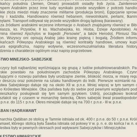
zkańcy południa (Jemen, Oman) prowadzili osiadły tryb życia. Zaintereso
yspem Arabskim przez inne ludy wynikało przede wszystkim z potrzeb handlo
kie złoża miedzi miały znaczenie militarne (produkcja broni), Egipcjanie sprow
umy i kadzidła. Handlowano również hebanem, niewolnikami, perłami, tkanin
zętami. Transport odbywał się przede wszystkim drogą lądową (karawany).
źródłami arabskimi wczesne informacje o Arabach znajdujemy również w Bibli
iasza, ks. Przysłów, II ks. Machabejska, ks. Hioba, Dzieje Apostolskie). 
ina również Ajschylos w tragedii „Persowie”, a także Herodot, Pliniusz Sta
on. Wszyscy oni opisują Arabię jako krainę piękną i bogatą. Źródłem inform
zkańcach Półwyspu Arabskiego są również kontrakty handlowe, umowy kupie
atura epigraficzna, napisy wotywne, wczesnomuzułmańska literatura histor
dzenia o charakterze ogólnym oraz napisy pogrzebowe.
TWO MINEJSKO- SABEJSKIE
czycy byli najbardziej wyróżniająca się grupą z ludów południowoarabskich. P
jskie powstało na południowym zachodzie Półwyspu Arabskiego. Czynn
ującymi o rozwoju państwa były urodzajne ziemie, bliskość morza, w miarę reg
 deszczu oraz położenie na szlaku handlowym do Indii. Pierwsze wzmianki na
stwa Sabejskiego datuje się na około XII w. p.n.e. Mniej więcej w tym samym 
ało Królestwo Minejskie. Oba państwa były do siebie pod pewnymi względami po
mieszkańcy posługiwali się tym samym językiem. Ustrój, początkowo teokrat
ształcił się z czasem w monarchię świecką. Okres sabejski trwał prawdopodob
 p.n.e. do 115 r. p.n.e. Okres minejski datuje się na 700 r. p.n.e.- III w. p.n.e.
ĀBAN I ḤAḌRAMAWT
chia Qatāban ze stolicą w Tamnie istniała od ok. 400 r. p.n.e. do 50 r. p.n.e. Kró
mawt, którego stolicą była Šawba istniała od połowy V w. p. n. e. do końca I w. n. 
ólestwa były w pewnych okresach pod wpływami Sabejczyków i Minejczyków.
ÓLESTWO HIMIARYCKIE