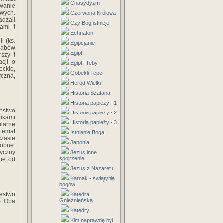
Chasydyzm
wanie
wych.
Czerwona Królowa
adzali
Czy Bóg istnieje
ami i
Echnaton
i (ks.
Egipcjanie
Arabów
Egipt
rszy i
acji o
Egipt -Teby
ckie,
Gobekli Tepe
yczna,
Herod Wielki
Historia Szatana
Historia papieży - 1
aństwo
Historia papieży - 2
ikami
Historia papieży - 3
ularne
 temat
Istnienie Boga
czasie
Japonia
dobne.
yczny
Jezus inne
spojrzenie
nie od
Jezus z Nazaretu
Karnak - świątynia
bogów
lestwo
Katedra
Gnieźnieńska
e. Oba
Katedry
Kim naprawdę był