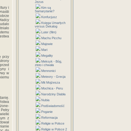
Jezus
tury i
Kim są
Samarytanie?
nastii
obrze
Konfucjusz
ładcy
Księga Umarłych
 udało
versus Dekalog
tniało
ystemu
Luter (film)
lestwa
Machu Picchu
Majowie
Mari
Megality
ę przy
trony
Meksyk - Bóg,
przed
złoto i chwała
yny i
Mennonici
ływy w
Meteory - Grecja
ckiemu
Mit Mojżesza
Mochica - Peru
Narodziny Diabła
anię.
Nubia
ństwa
ożone-
Podświadomość
 Petry
Poganie
wielki
Reformacja
nym z
ktował
Religie w Polsce
mianie
Religie w Polsce 2
oc, do