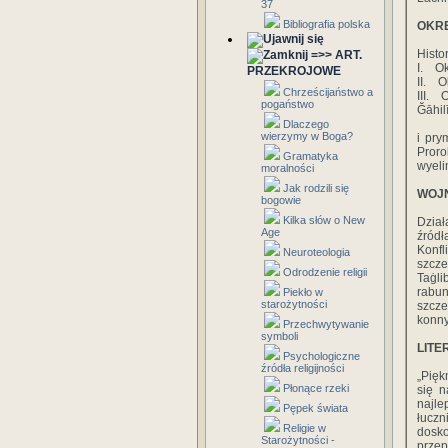
37
Bibliografia polska
OKRE
Histo
=>> ART.
I. Ok
PRZEKROJOWE
II. O
Chrześcijaństwo a
III. 
pogaństwo
Ğāhil
Dlaczego
wierzymy w Boga?
i pry
Proro
Gramatyka
wyeli
moralności
Jak rodzili się
WOJ
bogowie
Kilka słów o New
Dzia
Age
źródł
Konfl
Neuroteologia
szcze
Odrodzenie religii
Taġli
rabu
Piekło w
starożytności
szcz
konny
Przechwytywanie
symboli
LITE
Psychologiczne
źródła religijności
„Pięk
Płonące rzeki
się n
najle
Pępek świata
łuczn
Religie w
dosko
Starożytności -
przep