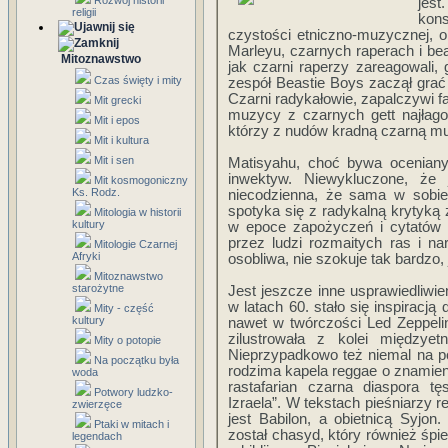
Rozwój historii
jes
religii
kon
czystości etniczno-muzycznej, o
Marleyu, czarnych raperach i bea
Mitoznawstwo
jak czarni raperzy zareagowali,
Czas święty i mity
zespół Beastie Boys zaczął grać 
Czarni radykałowie, zapalczywi f
Mit grecki
muzycy z czarnych gett najłagod
Mit i epos
którzy z nudów kradną czarną m
Mit i kultura
Mit i sen
Matisyahu, choć bywa oceniany
inwektyw. Niewykluczone, że 
Mit kosmogoniczny
Ks. Rodz.
niecodzienna, że sama w sobie 
spotyka się z radykalną krytyką z
Mitologia w historii
kultury
w epoce zapożyczeń i cytatów 
przez ludzi rozmaitych ras i n
Mitologie Czarnej
Afryki
osobliwa, nie szokuje tak bardzo
Mitoznawstwo
starożytne
Jest jeszcze inne usprawiedliwi
w latach 60. stało się inspiracj
Mity - część
kultury
nawet w twórczości Led Zeppeli
zilustrowała z kolei międzyet
Mity o potopie
Nieprzypadkowo też niemal na p
Na początku była
rodzima kapela reggae o znamienne
woda
rastafarian czarna diaspora t
Potwory ludzko-
Izraela”. W tekstach pieśniarzy r
zwierzęce
jest Babilon, a obietnicą Syjon
Ptaki w mitach i
został chasyd, który również śpie
legendach