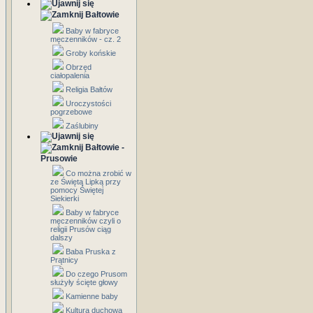
Bałtowie
Baby w fabryce
męczenników - cz. 2
Groby końskie
Obrzęd
ciałopalenia
Religia Bałtów
Uroczystości
pogrzebowe
Zaślubiny
Bałtowie -
Prusowie
Co można zrobić w
ze Świętą Lipką przy
pomocy Świętej
Siekierki
Baby w fabryce
męczenników czyli o
religii Prusów ciąg
dalszy
Baba Pruska z
Prątnicy
Do czego Prusom
służyły ścięte głowy
Kamienne baby
Kultura duchowa