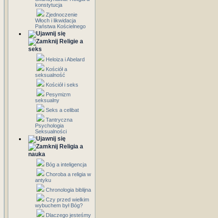
konstytucja
Zjednoczenie
Włoch i likwidacja
Państwa Kościelnego
Religie a
seks
Heloiza i Abelard
Kościół a
seksualność
Kościół i seks
Pesymizm
seksualny
Seks a celibat
Tantryczna
Psychologia
Seksualności
Religia a
nauka
Bóg a inteligencja
Choroba a religia w
antyku
Chronologia biblijna
Czy przed wielkim
wybuchem był Bóg?
Dlaczego jesteśmy