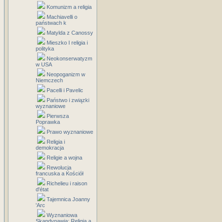
Komunizm a religia
Machiavelli o
państwach k
Matylda z Canossy
Mieszko I religia i
polityka
Neokonserwatyzm
w USA
Neopoganizm w
Niemczech
Pacelli i Pavelic
Państwo i związki
wyznaniowe
Pierwsza
Poprawka
Prawo wyznaniowe
Religia i
demokracja
Religie a wojna
Rewolucja
francuska a Kościół
Richelieu i raison
d'état
Tajemnica Joanny
'Arc
Wyznaniowa
Skandynawia: Religia a