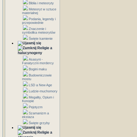
Biblia i meteoryty
Meteoryt w sztuce
materialnej
Podania, legendy i
przepowiednie
Znaczenie i
symbolika meteorytów
Święte kamienie
Religie a
halucynogeny
Asasyni -
Fanatyczni mordercy
Bogini maku
Budowniczowie
mostu
LSD a New Age
Ludzie-muchomory
Megality, Opium i
Konopie
Pejotyzm
Szamanizm a
ekstaza
Święte grzyby
Religie a