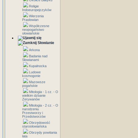
Okolice Bałtyku
Religie
Indoeuropejczyków
Wierzenia
Prasłowian
Współczesne
neopogaństwo
słowiańskie
Słowianie
Arkona
Badania nad
Słowianami
Kupalnocka
Ludowe
kosmogonie
Mazowsze
pogańskie
Mitologia - 1 cz. - O
wielkim dzbanie
Zerywanów
Mitologia - 2 cz. - O
narodzeniu
Przestworzy i
Przedstworzów
Obrzędowość
starosłowiańska
Obrzędy powitania
lata