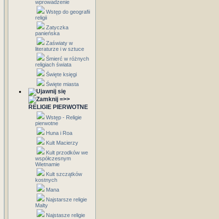
wprowadzenie
Wstęp do geografii
religii
Zatyczka
panieńska
Zaświaty w
literaturze i w sztuce
Śmierć w różnych
religiach świata
Święte księgi
Święte miasta
=>>
RELIGIE PIERWOTNE
Wstęp - Religie
pierwotne
Huna i Roa
Kult Macierzy
Kult przodków we
współczesnym
Wietnamie
Kult szczątków
kostnych
Mana
Najstarsze religie
Malty
Najstasze religie