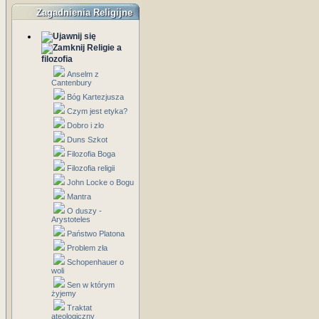
Zagadnienia Religijne
Religie a
filozofia
Anselm z
Cantenbury
Bóg Kartezjusza
Czym jest etyka?
Dobro i zlo
Duns Szkot
Filozofia Boga
Filozofia religii
John Locke o Bogu
Mantra
O duszy -
Arystoteles
Państwo Platona
Problem zła
Schopenhauer o
woli
Sen w którym
żyjemy
Traktat
ateologiczny