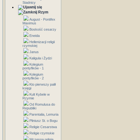
Stadnicy
Rzym
August - Pontifex
Maximus
Boskość cesarzy
Eneida
Hellenizacji religii
rzymskiej
Janus
Kaligula i Żydzi
Kolegium
pontyfików - 1
Kolegium
pontyfików - 2
Kto pierwszy palił
księgi
Kult Kybele w
Rzymie
Od Romulusa do
Republiki
Parentalia, Lemuria
Pliniusz St. o Bogu
Religie Cesarstwa
Religie rzymskie
Wczesna religia