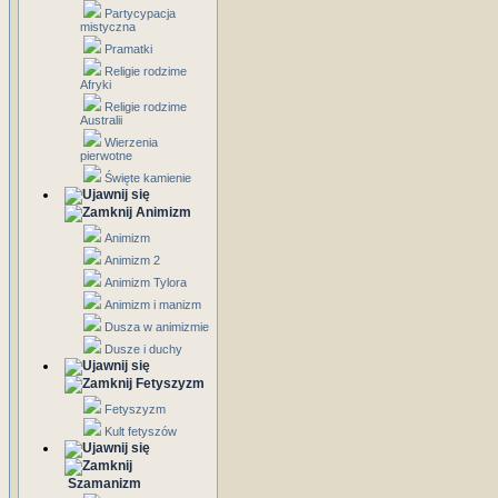
Partycypacja
mistyczna
Pramatki
Religie rodzime
Afryki
Religie rodzime
Australii
Wierzenia
pierwotne
Święte kamienie
Animizm
Animizm
Animizm 2
Animizm Tylora
Animizm i manizm
Dusza w animizmie
Dusze i duchy
Fetyszyzm
Fetyszyzm
Kult fetyszów
Szamanizm