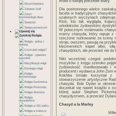
mówi o swojej potrzebie wiary.
Wszechwiedza
Dla postronnego wielce zaskaku
Zabawa i kult
faceta w tradycyjnym chasydzkim
Zarys
szalonych wyczynach zdejmuje,
fenomenologii ofiary
Ktoś, kto tak wygląda, kojar
Świetość
ortodoksów żydowskimi dystrykta
Święta przestrzeń
W potocznym mniemaniu chasyd to
mamy chasyda, który rapuje z sz
Religia
rzeczone nurkowanie ze sceny n
Religia - jedna z
stroje, owszem, pasują na przyk
definicji
klezmerskich kapel albo, si
Czym jest religia?
chasydzkich, ale przecież nie do
Religia - zjawisko
naturalne
Nikt wcześniej czegoś podobn
muzyków z kręgu szeroko pojętej
Klasyfikacja religii
żydowskość manifestowało i m
Etnologia religii
producent i wydawca John Zorn w
Religia
Kokhba śmiało korzystał z t
Bocheńskiego
stowarzyszenie artystyczne Radic
Religia Durkheima
chasyda. Bob Dylan w okresie
Religia Rousseau
doczekał się nawet książki o s
której autor Stephen Pickeri
Religia Skinnera
chasydyzmem, a przecież Dylana
Religia
obywatelska
Chasyd a la Marley
Religia w XIX wieku
Religia w kulturze
Mill