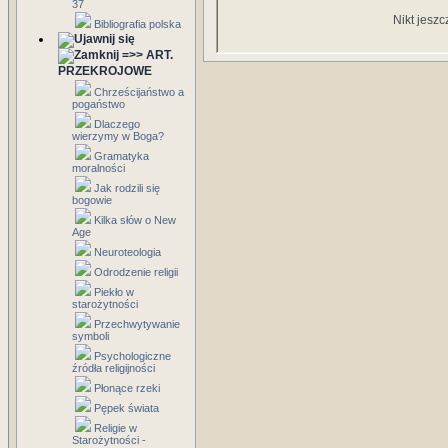
37
Nikt jeszc
Bibliografia polska
=>> ART.
PRZEKROJOWE
Chrześcijaństwo a
pogaństwo
Dlaczego
wierzymy w Boga?
Gramatyka
moralności
Jak rodzili się
bogowie
Kilka słów o New
Age
Neuroteologia
Odrodzenie religii
Piekło w
starożytności
Przechwytywanie
symboli
Psychologiczne
źródła religijności
Płonące rzeki
Pępek świata
Religie w
Starożytności -