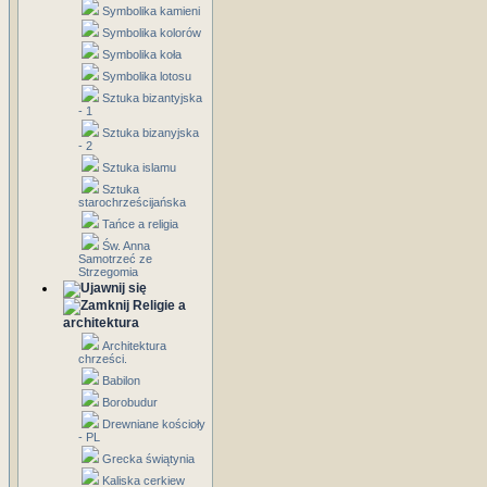
Symbolika kamieni
Symbolika kolorów
Symbolika koła
Symbolika lotosu
Sztuka bizantyjska
- 1
Sztuka bizanyjska
- 2
Sztuka islamu
Sztuka
starochrześcijańska
Tańce a religia
Św. Anna
Samotrzeć ze
Strzegomia
Religie a
architektura
Architektura
chrześci.
Babilon
Borobudur
Drewniane kościoły
- PL
Grecka świątynia
Kaliska cerkiew