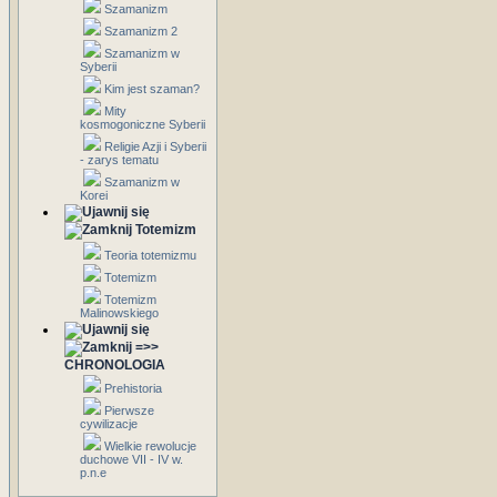
Szamanizm
Szamanizm 2
Szamanizm w
Syberii
Kim jest szaman?
Mity
kosmogoniczne Syberii
Religie Azji i Syberii
- zarys tematu
Szamanizm w
Korei
Totemizm
Teoria totemizmu
Totemizm
Totemizm
Malinowskiego
=>>
CHRONOLOGIA
Prehistoria
Pierwsze
cywilizacje
Wielkie rewolucje
duchowe VII - IV w.
p.n.e