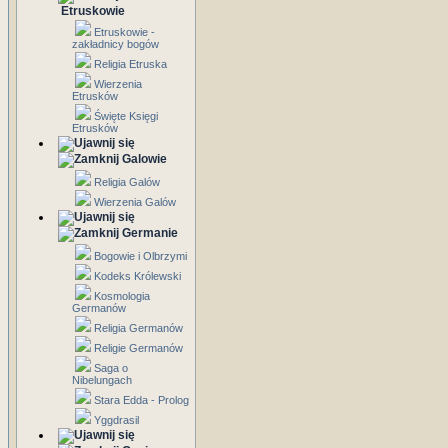
Etruskowie
Etruskowie -
zakładnicy bogów
Religia Etruska
Wierzenia
Etrusków
Święte Księgi
Etrusków
Galowie
Religia Galów
Wierzenia Galów
Germanie
Bogowie i Olbrzymi
Kodeks Królewski
Kosmologia
Germanów
Religia Germanów
Religie Germanów
Saga o
Nibelungach
Stara Edda - Prolog
Yggdrasil