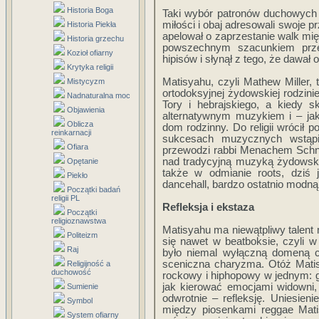
Historia Boga
Taki wybór patronów duchowych 
miłości i obaj adresowali swoje pr
Historia Piekła
apelował o zaprzestanie walk mię
Historia grzechu
powszechnym szacunkiem przez 
Kozioł ofiarny
hipisów i słynął z tego, że dawał
Krytyka religii
Matisyahu, czyli Mathew Miller, 
Mistycyzm
ortodoksyjnej żydowskiej rodzini
Nadnaturalna moc
Tory i hebrajskiego, a kiedy sk
Objawienia
alternatywnym muzykiem i – jak
Oblicza
dom rodzinny. Do religii wrócił
reinkarnacji
sukcesach muzycznych wstąpił 
Ofiara
przewodzi rabbi Menachem Schne
nad tradycyjną muzyką żydowską.
Opętanie
także w odmianie roots, dziś j
Piekło
dancehall, bardzo ostatnio modn
Początki badań
religii PL
Refleksja i ekstaza
Początki
religioznawstwa
Matisyahu ma niewątpliwy talent 
Politeizm
się nawet w beatboksie, czyli 
Raj
było niemal wyłączną domeną c
sceniczna charyzma. Otóż Matisy
Religijność a
duchowość
rockowy i hiphopowy w jednym: ge
jak kierować emocjami widowni, 
Sumienie
odwrotnie – refleksję. Uniesien
Symbol
między piosenkami reggae Matis
System ofiarny