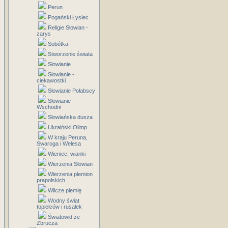
Perun
Pogański Łysiec
Religie Słowian -
zarys
Sobótka
Stworzenie świata
Słowianie
Słowianie -
ciekawostki
Słowianie Połabscy
Słowianie
Wschodni
Słowiańska dusza
Ukraiński Olimp
W kraju Peruna,
Swaroga i Welesa
Wieniec, wianki
Wierzenia Słowian
Wierzenia plemion
prapolskich
Wilcze plemię
Wodny świat
topielców i rusałek
Światowid ze
Zbrucza