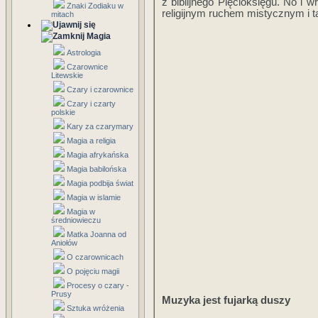
z biblijnego Pięcioksięgu. No i 
Znaki Zodiaku w
religijnym ruchem mistycznym i 
mitach
Magia
Astrologia
Czarownice
Litewskie
Czary i czarownice
Czary i czarty
polskie
Kary za czarymary
Magia a religia
Magia afrykańska
Magia babilońska
Magia podbija świat
Magia w islamie
Magia w
średniowieczu
Matka Joanna od
Aniołów
O czarownicach
O pojęciu magii
Procesy o czary -
Prusy
Muzyka jest fujarką duszy
Sztuka wróżenia