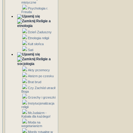
mistyczne
Psychologia r.
Freuda
Religie a
etnologia
Dzień Zaduszny
Etnologia religii
Kult słońca
Sati
Religie a
socjologia
Akty przemocy
Ateizm po czesku
Brat brud
Czy Zachód utracił
Boga
Grzechy i grzeszki
Instytucjonalizacja
religii
McJudaizm -
Kabała dla każdego!
Moda na
wegetarianizm
Mordy rytualne w