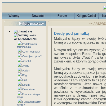
Witamy
Nowości
Forum
Księga Gości
Na
Religioznawstwo
<< ART.PRZ
Dredy pod jarmułką
==>>
Matisyahu łączy w swojej twór
WPROWADZENIE
formą wypracowaną przez jamaj
Podstawowa
terminologia
Nowym odkryciem muzycznej Amer
Czym jest kult?
swoim zespołem Roots Tonic gr
Co to jest rytuał?
najnowsza płyta „Youth” trafiła
zjawiskiem, o którym gorąco dyskut
Absolut
Anioły
Matisyahu łączy w swojej twór
Ateizm
formą wypracowaną przez jamaj
Bóg
periodykach żydowskich nie brak 
wiadomo czarni raperzy to często
Cud
rastafarianizmem. Jest nawet 
Deizm
wspólnie z muzułmańskim be
Demonizm
powtarza w wywiadach, że je
Fenomenologia
największy w dziejach pieśniarz 
religii
temu legendarny kantor i chasydz
Fundamentalizm
z występów na krakowskim Festiw
religijny