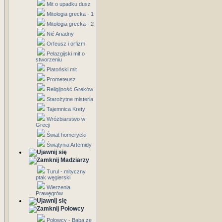
Mit o upadku dusz
Mitologia grecka - 1
Mitologia grecka - 2
Nić Ariadny
Orfeusz i orfizm
Pelazgijski mit o
stworzeniu
Platoński mit
Prometeusz
Religijność Greków
Starożytne misteria
Tajemnica Krety
Wróżbiarstwo w
Grecji
Świat homerycki
Świątynia Artemidy
Madziarzy
Turul - mityczny
ptak węgierski
Wierzenia
Prawęgrów
Połowcy
Połowcy - Baba ze