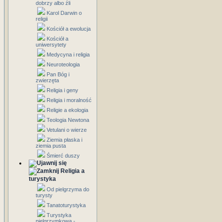
dobrzy albo źli
Karol Darwin o
religii
Kościół a ewolucja
Kościół a
uniwersytety
Medycyna i religia
Neuroteologia
Pan Bóg i
zwierzęta
Religia i geny
Religia i moralność
Religie a ekologia
Teologia Newtona
Vetulani o wierze
Ziemia płaska i
ziemia pusta
Śmierć duszy
Religia a
turystyka
Od pielgrzyma do
turysty
Tanatoturystyka
Turystyka
pielgrzymkowa -