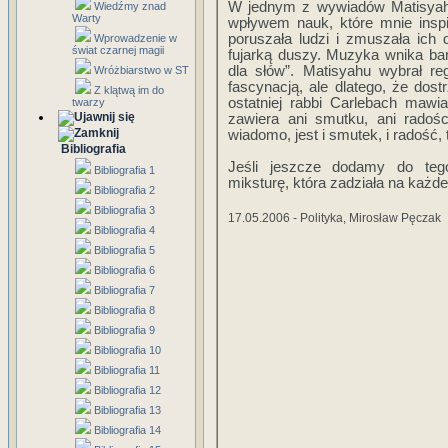
W jednym z wywiadów Matisyahu
Wiedźmy znad
Warty
wpływem nauk, które mnie insp
poruszała ludzi i zmuszała ic
Wprowadzenie w
świat czarnej magii
fujarką duszy. Muzyka wnika ba
dla słów”. Matisyahu wybrał re
Wróżbiarstwo w ST
fascynacją, ale dlatego, że dos
Z klątwą im do
ostatniej rabbi Carlebach mawia
twarzy
zawiera ani smutku, ani radoś
wiadomo, jest i smutek, i radość, t
Bibliografia
Jeśli jeszcze dodamy do teg
Bibliografia 1
miksturę, która zadziała na każd
Bibliografia 2
Bibliografia 3
17.05.2006 - Polityka, Mirosław Pęczak
Bibliografia 4
Bibliografia 5
Bibliografia 6
Bibliografia 7
Bibliografia 8
Bibliografia 9
Bibliografia 10
Bibliografia 11
Bibliografia 12
Bibliografia 13
Bibliografia 14