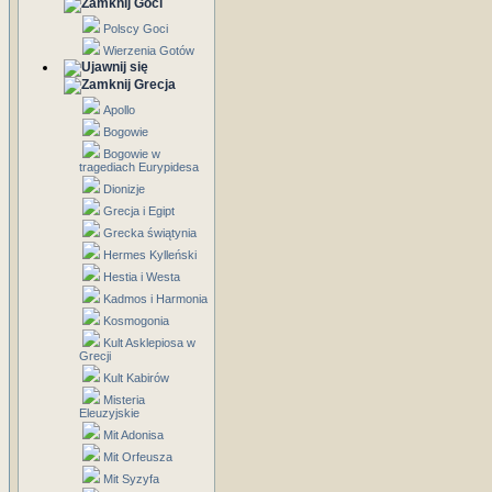
Goci
Polscy Goci
Wierzenia Gotów
Grecja
Apollo
Bogowie
Bogowie w
tragediach Eurypidesa
Dionizje
Grecja i Egipt
Grecka świątynia
Hermes Kylleński
Hestia i Westa
Kadmos i Harmonia
Kosmogonia
Kult Asklepiosa w
Grecji
Kult Kabirów
Misteria
Eleuzyjskie
Mit Adonisa
Mit Orfeusza
Mit Syzyfa