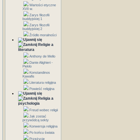
Wartości etyczne
XVII w.
Zarys filozofii
buddyjskiej 1
Zarys filozofii
buddyjskiej 2
Źródło moralności
Religie a
literatura
Anthony de Mello
Dante Alighieri -
Piekło
Konstandinos
Kawafis
Literatura religijna
Powieść religijna
Religia a
psychologia
Freud wobec religii
Jak zostać
przywódcą sekty
Konwersja religijna
Po końcu świata
Przeżycie