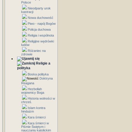
Polsce
Nieodparty urok
kastracji
Nowa duchowość
Piwo - napój Bogów
Policja duchowa
Religia i wspólnota
Religijne wędrówki
ludów
Różaniec na
zdrowie
Religie a
polityka
Boska polityka
Doktryna
Reagana
Hezbollah
wojownicy Boga
Historia wolności w
chrześ.
Islam kontra
hinduizm
Kara śmierci
Kara śmierci w
Piśmie Świętym i
nauczaniu katolickim