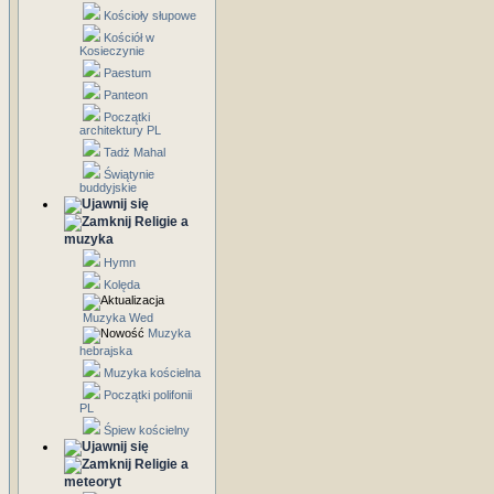
Kościoły słupowe
Kościół w
Kosieczynie
Paestum
Panteon
Początki
architektury PL
Tadż Mahal
Świątynie
buddyjskie
Religie a
muzyka
Hymn
Kolęda
Muzyka Wed
Muzyka
hebrajska
Muzyka kościelna
Początki polifonii
PL
Śpiew kościelny
Religie a
meteoryt