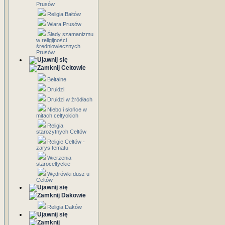
Prusów
Religia Bałtów
Wiara Prusów
Ślady szamanizmu
w religijności
średniowiecznych
Prusów
Celtowie
Beltaine
Druidzi
Druidzi w źródłach
Niebo i słońce w
mitach celtyckich
Religia
starożytnych Celtów
Religie Celtów -
zarys tematu
Wierzenia
staroceltyckie
Wędrówki dusz u
Celtów
Dakowie
Religia Daków