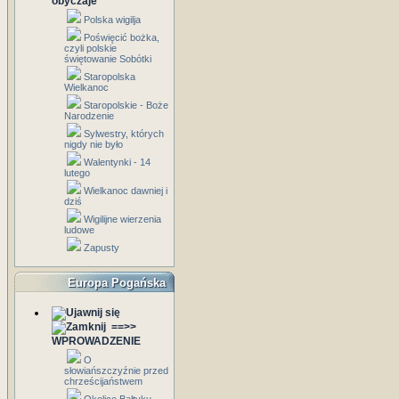
obyczaje
Polska wigilja
Poświęcić bożka,
czyli polskie
świętowanie Sobótki
Staropolska
Wielkanoc
Staropolskie - Boże
Narodzenie
Sylwestry, których
nigdy nie było
Walentynki - 14
lutego
Wielkanoc dawniej i
dziś
Wigilijne wierzenia
ludowe
Zapusty
Europa Pogańska
==>>
WPROWADZENIE
O
słowiańszczyźnie przed
chrześcijaństwem