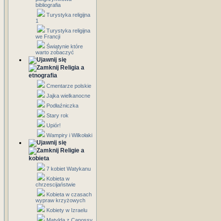
bibliografia
Turystyka religijna
1
Turystyka religijna
we Francji
Świątynie które
warto zobaczyć
Religia a
etnografia
Cmentarze polskie
Jajka wielkanocne
Podłaźniczka
Stary rok
Upiór!
Wampiry i Wilkołaki
Religie a
kobieta
7 kobiet Watykanu
Kobieta w
chrzescijaństwie
Kobieta w czasach
wypraw krzyżowych
Kobiety w Izraelu
Matylda z Canossy