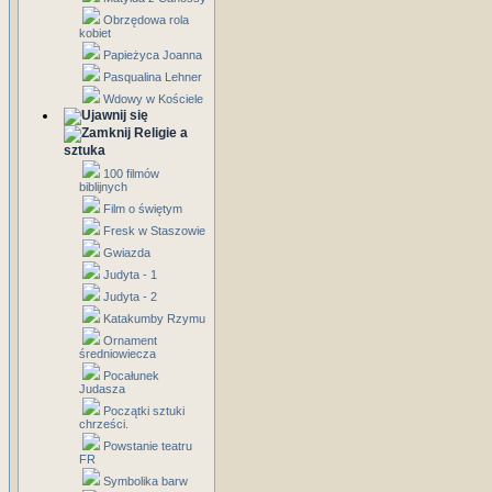
Obrzędowa rola
kobiet
Papieżyca Joanna
Pasqualina Lehner
Wdowy w Kościele
Religie a
sztuka
100 filmów
biblijnych
Film o świętym
Fresk w Staszowie
Gwiazda
Judyta - 1
Judyta - 2
Katakumby Rzymu
Ornament
średniowiecza
Pocałunek
Judasza
Początki sztuki
chrześci.
Powstanie teatru
FR
Symbolika barw