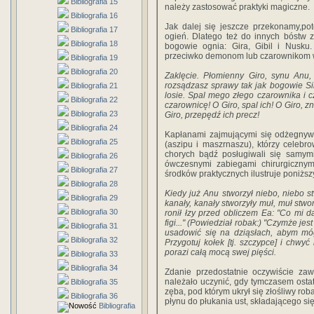
Bibliografia 15
należy zastosować praktyki magiczne.
Bibliografia 16
Jak dalej się jeszcze przekonamy,po
Bibliografia 17
ogień. Dlatego też do innych bóstw z
Bibliografia 18
bogowie ognia: Gira, Gibil i Nusku
przeciwko demonom lub czarownikom 
Bibliografia 19
Bibliografia 20
Zaklęcie. Płomienny Giro, synu Anu, 
rozsądzasz sprawy tak jak bogowie Si
Bibliografia 21
losie. Spal mego złego czarownika i c
Bibliografia 22
czarownicę! O Giro, spal ich! O Giro, zn
Bibliografia 23
Giro, przepędź ich precz!
Bibliografia 24
Kapłanami zajmującymi się odżegnywa
Bibliografia 25
(aszipu i maszrnaszu), którzy celebro
chorych bądź posługiwali się samymi 
Bibliografia 26
ówczesnymi zabiegami chirurgicznym
Bibliografia 27
środków praktycznych ilustruje poniższy
Bibliografia 28
Kiedy już Anu stworzył niebo, niebo st
Bibliografia 29
kanały, kanały stworzyły muł, muł stw
Bibliografia 30
ronił łzy przed obliczem Ea: "Co mi d
figi..." (Powiedział robak:) "Czymże je
Bibliografia 31
usadowić się na dziąsłach, abym móg
Bibliografia 32
Przygotuj kołek [tj. szczypce] i chwyć
porazi całą mocą swej pięści.
Bibliografia 33
Bibliografia 34
Zdanie przedostatnie oczywiście z
należało uczynić, gdy tymczasem osta
Bibliografia 35
zęba, pod którym ukrył się złośliwy ro
Bibliografia 36
płynu do płukania ust, składającego się 
Bibliografia