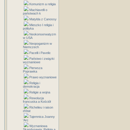
Komunizm a religia
Machiavelli o
państwach k
Matylda z Canossy
Mieszko I religia i
polityka
Neokonserwatyzm
w USA
Neopoganizm w
Niemczech
Pacelli i Pavelic
Państwo i związki
wyznaniowe
Pierwsza
Poprawka
Prawo wyznaniowe
Religia i
demokracja
Religie a wojna
Rewolucja
francuska a Kościół
Richelieu i raison
d'état
Tajemnica Joanny
'Arc
Wyznaniowa
Skandynawia: Religia a