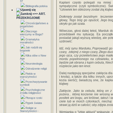
37
Kapłani często polegali na mniej 
sympatyczne (czyli symboliczne). Św
Bibliografia polska
"człowiek ten obłożony został złą kląt
=>> ART.
Dotknięty został bezsilnym leczenie
PRZEKROJOWE
głowy, Tego bóg go opuścił, Jego bog
Chrześcijaństwo a
okryło go jak szata.
pogaństwo
Wówczas, głosi dalej tekst, Marduk d
Dlaczego
przedstawił mu sytuację. Ea począt
wierzymy w Boga?
posiadał jakąś wyższą wiedzę, ale po
Gramatyka
uzdrowić:
moralności
Jak rodzili się
Idź, mój synu Marduku, Poprowadź
go
bogowie
czary, zdejmij z niego czary, Złego duc
jego ojca, czy przekleństwo jego matk
Kilka słów o New
Age
mordu popełnionego na człowieku, kt
będzie jak obrana z łupin cebula, Niech
Neuroteologia
rozplecie jako ten knot.
Odrodzenie religii
Dalej następują specjalne zaklęcia dl
Piekło w
i knota), a także dla kilku innych, u
starożytności
kozia sierść); świadczą one, że kap
Przechwytywanie
klątwę:
symboli
Psychologiczne
Zaklęcie. Jako ta cebula, którą on
z 
źródła religijności
pożera... której korzenie nie wrosną w
posiłek ani bogu, ani królowi, takoż i 
Płonące rzeki
ciele lub w moich członkach, niechaj 
Pępek świata
strawi ją dziś w całości; oby zdjęta zos
Religie w
Starożytności -
Wzmianka o "izbie ablucji" wskazuje, 