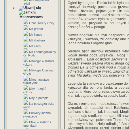
Rozwój historii
Ogień był bogiem. Rzeka także była bo
religii
skoczyć do wody, pochłaniała grzeszn
światło brzasku, pojawiające się n
odblaskiem aureoli ludzi-skorpion
Mitoznawstwo
demonów zawsze była w gotowości, 
kobietę, na przykład w odludnych 
Czas święty i mity
szczególności w połogu.
Mit grecki
Mit i epos
Nawet bogowie nie byli bezpieczni
księżyca, uważano, że odniosły one 
Mit i kultura
jedna bowiem z legend głosi:
Mit i sen
Siedem złych duchów przemocą wtargn
Mit kosmogoniczny
wokół sierpa boga księżyca... Nocą i
Ks. Rodz.
królestwa... Enlil dostrzegł zaćmienie
Mitologia w historii
wezwał swego wezyra Nusku [boga ogn
kultury
Donieś Ea w odmętach wód o moim syn
Mitologie Czarnej
odmętach usłyszał tę wieść. Zagryzł 
Afryki
syna Marduka i wydal mu polecenie: "I
Mitoznawstwo
starożytne
Legenda ta stanowi wprowadzenie do 
księżyca dla ochrony króla, a poprz
Mity - część
duchami, które po przejściowym zwyc
kultury
kraj, jak trąba powietrzna opadły kraj".
Mity o potopie
Dla ochrony przed niebezpieczeństwe
Na początku była
woda
wypadek ich napaści mieli Babilończyc
zarówno oficjalnej, jak i ludowej. Mogl
Potwory ludzko-
tego rodzaju środkami nie gardzili naw
zwierzęce
z praodwiecznym potworem Tiamat "trzy
Ptaki w mitach i
ręku swym ściskał zielę-odtrutkę". Amu
legendach
wizerunek demona, przed którym miał