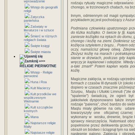
wprowadzenie
rodzaju rytuały magiczne odprawiano
chorego, w trzcinowych chatach, na brz
Wstęp do geografii
religii
Innym, odmiennym od magii sympatycz
Zatyczka
przykładem jej jest pochodzący z Aszuru
panieńska
Zaświaty w
Podmiana człowieka upatrzonego prze
literaturze i w sztuce
do łóżka koźlątko. O świcie ty [tj. ka
Śmierć w różnych
zaniesie koźlątko na rękach do domu, g
religiach świata
chorego i koźlę na ziemi. Dotkniesz s
koźlęcia sztyletem z brązu... Potem od
Święte księgi
oczy, namaścisz głowę oliwą. Zdejmi
Święte miasta
Złożysz koźlę na marach i potraktujes
stanie w drzwiach, podczas gdy kapłan
=>>
wręczy je kapłanowi i odejdzie. Wtedy 
RELIGIE PIERWOTNE
a-taki zmarł!" Potem kapłan wyda po
koźlę.
Wstęp - Religie
pierwotne
Magiczne zaklęcia, w rodzaju uprzedn
Huna i Roa
formach z czasów III dynastii Ur (około
dopiero w czasach znacznie późniejsz
Kult Macierzy
Szurpu, Maqlu i Utukki Limnuti ("złe 
Kult przodków we
"spalenie") świadczą, że ogień b
współczesnym
jakkolwiek dysponowano także inny
Wietnamie
rodzaje "palenia", choć bardzo do siebi
Kult szczątków
Maqlu miały głównie na celu udarem
kostnych
towarzyszyły one oficjalnej czarnej
wykonany w wosku, drewnie, brązie l
Mana
sprawcy nieszczęścia. Natomiast obr
Najstarsze religie
popełnione przez delikwenta grzechy,
Malty
obraził on bóstwo i ściągnął tym na sie
Najstasze religie
następnie palono. Zaklęcia i obrzę