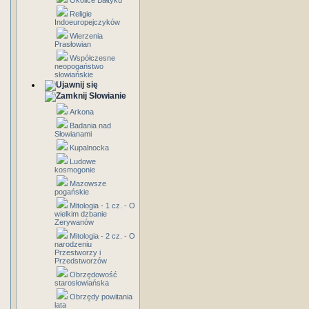
Okolice Bałtyku
Religie
Indoeuropejczyków
Wierzenia
Prasłowian
Współczesne
neopogaństwo
słowiańskie
Słowianie
Arkona
Badania nad
Słowianami
Kupalnocka
Ludowe
kosmogonie
Mazowsze
pogańskie
Mitologia - 1 cz. - O
wielkim dzbanie
Zerywanów
Mitologia - 2 cz. - O
narodzeniu
Przestworzy i
Przedstworzów
Obrzędowość
starosłowiańska
Obrzędy powitania
lata