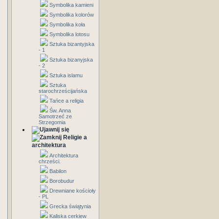
Symbolika kamieni
Symbolika kolorów
Symbolika koła
Symbolika lotosu
Sztuka bizantyjska
- 1
Sztuka bizanyjska
- 2
Sztuka islamu
Sztuka
starochrześcijańska
Tańce a religia
Św. Anna
Samotrzeć ze
Strzegomia
Religie a
architektura
Architektura
chrześci.
Babilon
Borobudur
Drewniane kościoły
- PL
Grecka świątynia
Kaliska cerkiew