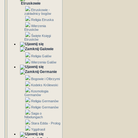
Etruskowie
Etruskowie -
zakładnicy bogów
Religia Etruska
Wierzenia
Etrusków
Święte Księgi
Etrusków
Galowie
Religia Galów
Wierzenia Galów
Germanie
Bogowie i Olbrzymi
Kodeks Królewski
Kosmologia
Germanów
Religia Germanów
Religie Germanów
Saga o
Nibelungach
Stara Edda - Prolog
Yggdrasil