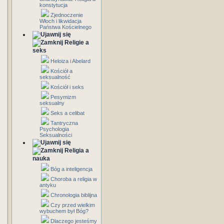
konstytucja
Zjednoczenie
Włoch i likwidacja
Państwa Kościelnego
Religie a
seks
Heloiza i Abelard
Kościół a
seksualność
Kościół i seks
Pesymizm
seksualny
Seks a celibat
Tantryczna
Psychologia
Seksualności
Religia a
nauka
Bóg a inteligencja
Choroba a religia w
antyku
Chronologia biblijna
Czy przed wielkim
wybuchem był Bóg?
Dlaczego jesteśmy