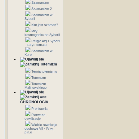
Szamanizm
Szamanizm 2
Szamanizm w
Syberii
Kim jest szaman?
Mity
kosmogoniczne Syberii
Religie Azji i Syberii
- zarys tematu
Szamanizm w
Korei
Totemizm
Teoria totemizmu
Totemizm
Totemizm
Malinowskiego
=>>
CHRONOLOGIA
Prehistoria
Pierwsze
cywilizacje
Wielkie rewolucje
duchowe VII - IV w.
p.n.e