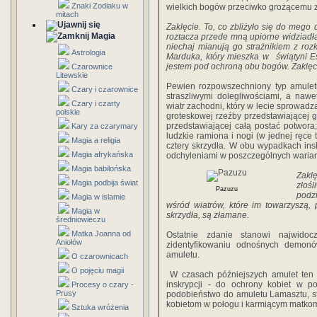
Znaki Zodiaku w
wielkich bogów przeciwko grożącemu złu
mitach
Zaklęcie. To, co zbliżyło się do mego
Magia
roztacza przede mną upiorne widziad
niechaj mianują go strażnikiem z ro
Astrologia
Marduka, który mieszka w świątyni Es
jestem pod ochroną obu bogów. Zaklęc
Czarownice
Litewskie
Pewien rozpowszechniony typ amulet
Czary i czarownice
straszliwymi dolegliwościami, a na
Czary i czarty
wiatr zachodni, który w lecie sprowadz
polskie
groteskowej rzeźby przedstawiającej 
przedstawiającej całą postać potwora
Kary za czarymary
ludzkie ramiona i nogi (w jednej ręce 
Magia a religia
cztery skrzydła. W obu wypadkach ins
Magia afrykańska
odchyleniami w poszczególnych warian
Magia babilońska
Zakl
Magia podbija świat
złośl
Pazuzu
podz
Magia w islamie
wśród wiatrów, które im towarzyszą, 
Magia w
skrzydła, są złamane.
średniowieczu
Matka Joanna od
Ostatnie zdanie stanowi najwidoc
Aniołów
zidentyfikowaniu odnośnych demonó
amuletu.
O czarownicach
O pojęciu magii
W czasach późniejszych amulet ten 
inskrypcji - do ochrony kobiet w p
Procesy o czary -
Prusy
podobieństwo do amuletu Lamasztu, 
kobietom w połogu i karmiącym matko
Sztuka wróżenia