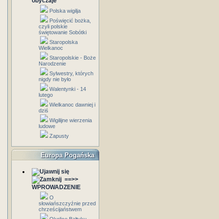
obyczaje
Polska wigilja
Poświęcić bożka,
czyli polskie
świętowanie Sobótki
Staropolska
Wielkanoc
Staropolskie - Boże
Narodzenie
Sylwestry, których
nigdy nie było
Walentynki - 14
lutego
Wielkanoc dawniej i
dziś
Wigilijne wierzenia
ludowe
Zapusty
Europa Pogańska
==>>
WPROWADZENIE
O
słowiańszczyźnie przed
chrześcijaństwem