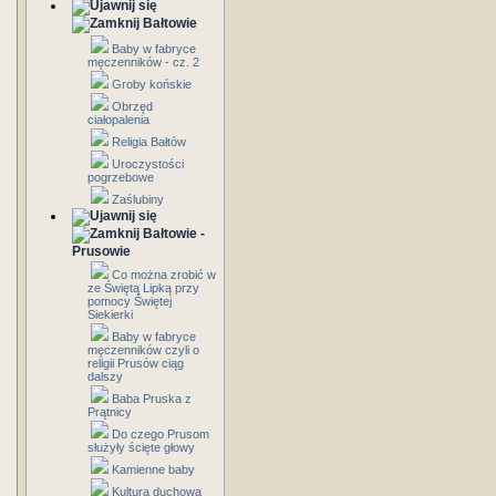
Bałtowie
Baby w fabryce
męczenników - cz. 2
Groby końskie
Obrzęd
ciałopalenia
Religia Bałtów
Uroczystości
pogrzebowe
Zaślubiny
Bałtowie -
Prusowie
Co można zrobić w
ze Świętą Lipką przy
pomocy Świętej
Siekierki
Baby w fabryce
męczenników czyli o
religii Prusów ciąg
dalszy
Baba Pruska z
Prątnicy
Do czego Prusom
służyły ścięte głowy
Kamienne baby
Kultura duchowa