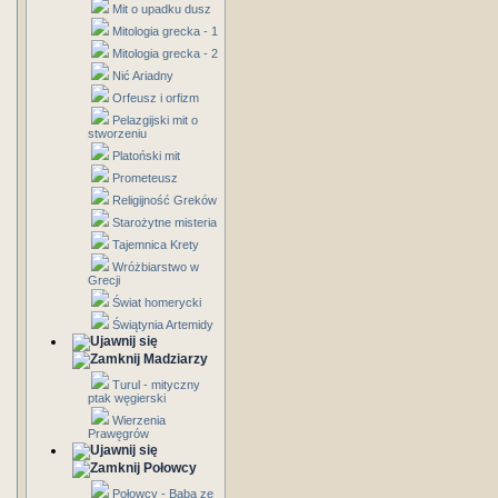
Mit o upadku dusz
Mitologia grecka - 1
Mitologia grecka - 2
Nić Ariadny
Orfeusz i orfizm
Pelazgijski mit o
stworzeniu
Platoński mit
Prometeusz
Religijność Greków
Starożytne misteria
Tajemnica Krety
Wróżbiarstwo w
Grecji
Świat homerycki
Świątynia Artemidy
Madziarzy
Turul - mityczny
ptak węgierski
Wierzenia
Prawęgrów
Połowcy
Połowcy - Baba ze