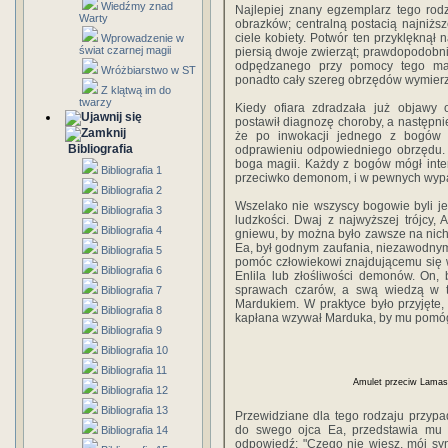
Wiedźmy znad
Najlepiej znany egzemplarz tego rod
Warty
obrazków; centralną postacią najniższ
ciele kobiety. Potwór ten przyklęknął
Wprowadzenie w
świat czarnej magii
piersią dwoje zwierząt; prawdopodob
odpędzanego przy pomocy tego magi
Wróżbiarstwo w ST
ponadto cały szereg obrzędów wymier
Z klątwą im do
twarzy
Kiedy ofiara zdradzała już objawy
postawił diagnozę choroby, a następni
że po inwokacji jednego z bogów 
Bibliografia
odprawieniu odpowiedniego obrzędu.
boga magii. Każdy z bogów mógł inte
Bibliografia 1
przeciwko demonom, i w pewnych wypad
Bibliografia 2
Wszelako nie wszyscy bogowie byli je
Bibliografia 3
ludzkości. Dwaj z najwyższej trójcy, A
Bibliografia 4
gniewu, by można było zawsze na nich 
Ea, był godnym zaufania, niezawodnym
Bibliografia 5
pomóc człowiekowi znajdującemu się w
Bibliografia 6
Enlila lub złośliwości demonów. On,
sprawach czarów, a swą wiedzą w te
Bibliografia 7
Mardukiem. W praktyce było przyjęte,
Bibliografia 8
kapłana wzywał Marduka, by mu pomógł
Bibliografia 9
Bibliografia 10
Bibliografia 11
Amulet przeciw Lamasz
Bibliografia 12
Bibliografia 13
Przewidziane dla tego rodzaju przypa
do swego ojca Ea, przedstawia mu p
Bibliografia 14
odpowiedź: "Czego nie wiesz, mój sy