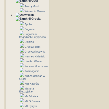
Goci
Polscy Goci
Wierzenia Gotów
Grecja
Apollo
Bogowie
Bogowie w
tragediach Eurypidesa
Dionizje
Grecja i Egipt
Grecka świątynia
Hermes Kylleński
Hestia i Westa
Kadmos i Harmonia
Kosmogonia
Kult Asklepiosa w
Grecji
Kult Kabirów
Misteria
Eleuzyjskie
Mit Adonisa
Mit Orfeusza
Mit Syzyfa