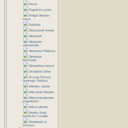
Perun
Pogański Łysiec
Religie Słowian -
zarys
Sobótka
Stworzenie świata
Słowianie
Słowianie -
ciekawostki
Słowianie Połabscy
Słowianie
Wschodni
Słowiańska dusza
Ukraiński Olimp
W kraju Peruna,
Swaroga i Welesa
Wieniec, wianki
Wierzenia Słowian
Wierzenia plemion
prapolskich
Wilcze plemię
Wodny świat
topielców i rusałek
Światowid ze
Zbrucza