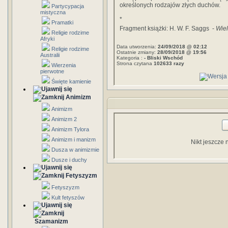
określonych rodzajów złych duchów.
Partycypacja
mistyczna
*
Pramatki
Fragment książki: H. W. F. Saggs -
Wiel
Religie rodzime
Afryki
Data utworzenia:
24/09/2018 @ 02:12
Religie rodzime
Ostatnie zmiany:
28/09/2018 @ 19:56
Australii
Kategoria :
- Bliski Wschód
Strona czytana
102633 razy
Wierzenia
pierwotne
Święte kamienie
Animizm
Animizm
Animizm 2
Animizm Tylora
Animizm i manizm
Nikt jeszcze 
Dusza w animizmie
Dusze i duchy
Fetyszyzm
Fetyszyzm
Kult fetyszów
Szamanizm