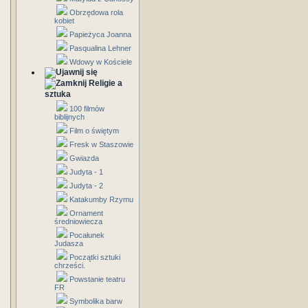
Obrzędowa rola
kobiet
Papieżyca Joanna
Pasqualina Lehner
Wdowy w Kościele
Religie a
sztuka
100 filmów
biblijnych
Film o świętym
Fresk w Staszowie
Gwiazda
Judyta - 1
Judyta - 2
Katakumby Rzymu
Ornament
średniowiecza
Pocałunek
Judasza
Początki sztuki
chrześci.
Powstanie teatru
FR
Symbolika barw