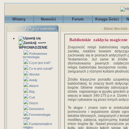
Witamy
Nowości
Forum
Księga Gości
N
Religioznawstwo
- Bliski Wschód 
Babilońskie zaklęcia magiczne
==>>
Znajomość religii babilońskiej nigd
WPROWADZENIE
zanikła, niektóre bowiem dotycząc
Podstawowa
zachowały się w pismach antycznych p
terminologia
Testamencie. Już same te źródła
Czym jest kult?
sformułowania pewnych ostateczn
religia babilońska bezspornie nosił
Co to jest rytuał?
związanych z różnymi kultami płodnośc
Absolut
Źródła klasyczne ponadto uzupełni
Anioły
babilońskiej, to znaczy teorii dotycz
Ateizm
bogów. Główne materiały odnoszące s
dzieła napisanego w języku greckim pr
Bóg
więcej w latach 340-275 p.n.e. Dzieło
Cud
niego cytowane są przez innych antycz
Deizm
Te skąpe i znane nam w zniekształ
Demonizm
pomnożone i wyjaśnione dzięki ogrom
Fenomenologia
tekstów klinowych, związanych z tematy
religii
modlitwy, zaklęcia, egzorcyzmy, trakta
imion bogów itp. Nawet prozaiczne p
Fundamentalizm
religijny
kultu, gdy dotyczy takich spraw, j