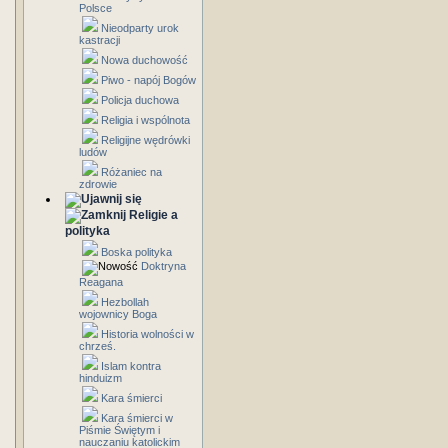
Polsce
Nieodparty urok
kastracji
Nowa duchowość
Piwo - napój Bogów
Policja duchowa
Religia i wspólnota
Religijne wędrówki
ludów
Różaniec na
zdrowie
Religie a
polityka
Boska polityka
Doktryna
Reagana
Hezbollah
wojownicy Boga
Historia wolności w
chrześ.
Islam kontra
hinduizm
Kara śmierci
Kara śmierci w
Piśmie Świętym i
nauczaniu katolickim