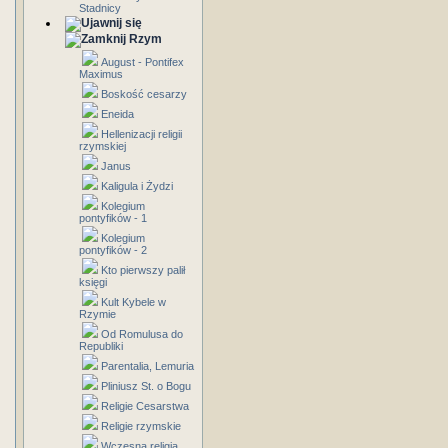
Stadnicy
Rzym
August - Pontifex
Maximus
Boskość cesarzy
Eneida
Hellenizacji religii
rzymskiej
Janus
Kaligula i Żydzi
Kolegium
pontyfików - 1
Kolegium
pontyfików - 2
Kto pierwszy palił
księgi
Kult Kybele w
Rzymie
Od Romulusa do
Republiki
Parentalia, Lemuria
Pliniusz St. o Bogu
Religie Cesarstwa
Religie rzymskie
Wczesna religia