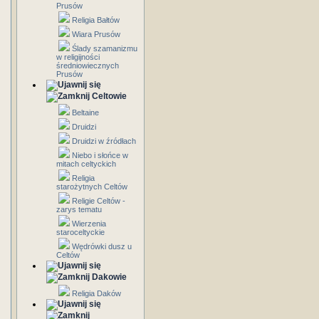
Prusów
Religia Bałtów
Wiara Prusów
Ślady szamanizmu
w religijności
średniowiecznych
Prusów
Celtowie
Beltaine
Druidzi
Druidzi w źródłach
Niebo i słońce w
mitach celtyckich
Religia
starożytnych Celtów
Religie Celtów -
zarys tematu
Wierzenia
staroceltyckie
Wędrówki dusz u
Celtów
Dakowie
Religia Daków