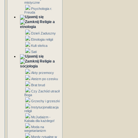
mistyczne
Psychologia r.
Freuda
Religie a
etnologia
Dzień Zaduszny
Etnologia religii
Kult słońca
Sati
Religie a
socjologia
Akty przemocy
Ateizm po czesku
Brat brud
Czy Zachód utracił
Boga
Grzechy i grzeszki
Instytucjonalizacja
religii
McJudaizm -
Kabała dla każdego!
Moda na
wegetarianizm
Mordy rytualne w