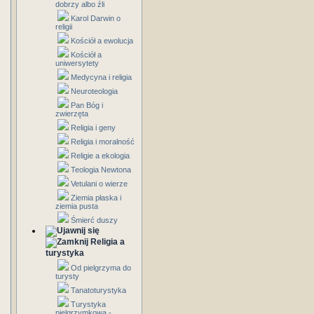
dobrzy albo źli
Karol Darwin o
religii
Kościół a ewolucja
Kościół a
uniwersytety
Medycyna i religia
Neuroteologia
Pan Bóg i
zwierzęta
Religia i geny
Religia i moralność
Religie a ekologia
Teologia Newtona
Vetulani o wierze
Ziemia płaska i
ziemia pusta
Śmierć duszy
Religia a
turystyka
Od pielgrzyma do
turysty
Tanatoturystyka
Turystyka
pielgrzymkowa -