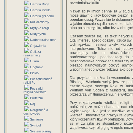
przedmiotów kultu.
Historia Boga
Historia Piekła
Nawet spisy imion cenne są w studiac
może ujawnić, jacy bogowie cieszyli 
Historia grzechu
popularnością. Wszystkie te dokumenty
Kozioł ofiarny
w jakim obecnie są dla nas zrozumiałe; 
albo po sumeryjsku, albo też w obu tyc
Krytyka religii
Mistycyzm
Czasem zdarza się, że tekst hetycki 
Nadnaturalna moc
tutaj interesującego obszaru, rzuca świ
tych językach istnieją teksty, któr
Objawienia
interpretowane. Toteż nie od rzeczy
Oblicza
powołujący się na niewłaściwe p
reinkarnacji
porównawczego, podchodzący do s
mezopotamska odpowiada temu czy inn
Ofiara
bieżąco najnowszych odkryć asyriol
Opętanie
wspomnianego wyżej rodzaju jako pozo
Piekło
Dla przykładu można tu wspomnieć, że
Początki badań
Bliskiego Wschodu wciąż jeszcze pod
religii PL
czasie święta Nowego Roku w Babilo
Początki
Wolfram von Soden z Munsteru, udowo
religioznawstwa
przestarzałym tłumaczeniu, nie wytrzymu
Politeizm
Przy rozpatrywaniu wielkich religii
Raj
położeniu, że można badania nad ni
Religijność a
wyjściowego. Nie jest to możliwe w 
duchowość
wierzeń i modyfikacje praktyk religij
który korzeniami tkwi w prehistorii. Dotyc
Sumienie
że w związku ze stosunkowo późn
Symbol
wątpliwość, czy religię tę w ogóle moż
System ofiarny