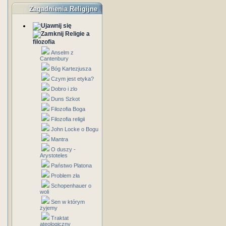
Zagadnienia Religijne
Religie a
filozofia
Anselm z
Cantenbury
Bóg Kartezjusza
Czym jest etyka?
Dobro i zlo
Duns Szkot
Filozofia Boga
Filozofia religii
John Locke o Bogu
Mantra
O duszy -
Arystoteles
Państwo Platona
Problem zła
Schopenhauer o
woli
Sen w którym
żyjemy
Traktat
ateologiczny