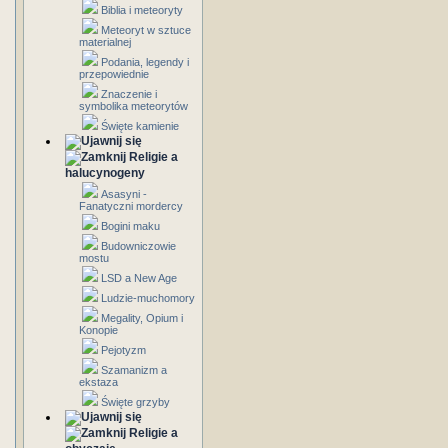
Biblia i meteoryty
Meteoryt w sztuce
materialnej
Podania, legendy i
przepowiednie
Znaczenie i
symbolika meteorytów
Święte kamienie
Religie a
halucynogeny
Asasyni -
Fanatyczni mordercy
Bogini maku
Budowniczowie
mostu
LSD a New Age
Ludzie-muchomory
Megality, Opium i
Konopie
Pejotyzm
Szamanizm a
ekstaza
Święte grzyby
Religie a