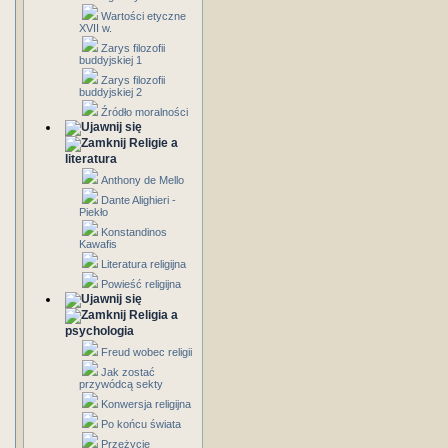
Wartości etyczne
XVII w.
Zarys filozofii
buddyjskiej 1
Zarys filozofii
buddyjskiej 2
Źródło moralności
Religie a
literatura
Anthony de Mello
Dante Alighieri -
Piekło
Konstandinos
Kawafis
Literatura religijna
Powieść religijna
Religia a
psychologia
Freud wobec religii
Jak zostać
przywódcą sekty
Konwersja religijna
Po końcu świata
Przeżycie