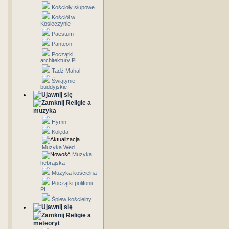
Kościoły słupowe
Kościół w
Kosieczynie
Paestum
Panteon
Początki
architektury PL
Tadż Mahal
Świątynie
buddyjskie
Religie a
muzyka
Hymn
Kolęda
Muzyka Wed
Muzyka
hebrajska
Muzyka kościelna
Początki polifonii
PL
Śpiew kościelny
Religie a
meteoryt