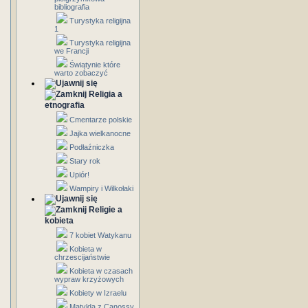
bibliografia
Turystyka religijna
1
Turystyka religijna
we Francji
Świątynie które
warto zobaczyć
Religia a
etnografia
Cmentarze polskie
Jajka wielkanocne
Podłaźniczka
Stary rok
Upiór!
Wampiry i Wilkołaki
Religie a
kobieta
7 kobiet Watykanu
Kobieta w
chrzescijaństwie
Kobieta w czasach
wypraw krzyżowych
Kobiety w Izraelu
Matylda z Canossy