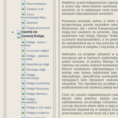
Niektórzy uczeni kategorycznie zaprzec
Wszechwiedza
iż przez cały okres trwania cywilizacj
Zabawa i kult
wyraźnie, że w najlepszym razie można
pewnymi naleciałościami semickimi.
Zarys
fenomenologii ofiary
Przeważa wszelako opinia, iż mimo si
Świetość
przypominają przede wszystkim wie
Święta przestrzeń
Mojżeszem, jak i wśród Kanaanejcz
mogą być uważane za semickie. Zaga
badaniami nad religią Starego Testa
Religia
uczonych skandynawskich, a do pewneg
Religia - jedna z
do dopatrywania się w niej wzorców str
definicji
szczególności w związku z rolą króla,
Czym jest religia?
Nietrudno na przykład odnaleźć w p
Religia - zjawisko
koncepcje jak w hymnach babilońskic
naturalne
potem wniosek, iż psalmy Starego Te
Klasyfikacja religii
istnieniu nie mamy żadnych konkretny
których recytowano odpowiadające im
Etnologia religii
jednak owe hymny babilońskie był
Religia
starożytnego, specyficznie sumeryjs
Bocheńskiego
hebrajskich form literackich niek
Religia Durkheima
obrzędów. Ten hipotetyczny przykład p
podbudowania lub obalenia jakiejś konkr
Religia Rousseau
Religia Skinnera
Choć od czasów najdawniejszych relacj
którym dalej pokrótce będzie jes
Religia
oddziaływaniu na prostego człowieka b
obywatelska
czuł się otoczony siłami, które w jego
Religia w XIX wieku
demonów objawiał się w wiejącej od pu
Religia w kulturze
przeciwstawić, musiał liczyć się z tym