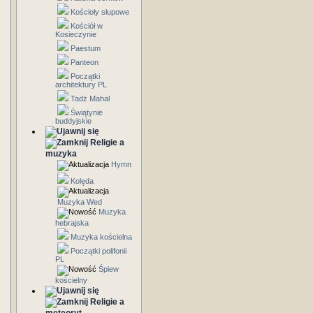
Kościoły słupowe
Kościół w
Kosieczynie
Paestum
Panteon
Początki
architektury PL
Tadż Mahal
Świątynie
buddyjskie
Religie a
muzyka
Hymn
Kolęda
Muzyka Wed
Muzyka
hebrajska
Muzyka kościelna
Początki polifonii
PL
Śpiew
kościelny
Religie a