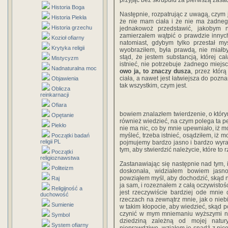
przyjąć bez skrupułu za pierwszą zasadę
Historia Boga
Następnie, rozpatrując z uwagą, czym j
Historia Piekła
że nie mam ciała i że nie ma żadneg
Historia grzechu
jednakowoż przedstawić, jakobym ni
zamierzałem wątpić o prawdzie innych 
Kozioł ofiarny
natomiast, gdybym tylko przestał my
Krytyka religii
wyobraziłem, była prawdą, nie miałb
stąd, że jestem substancją, której całą
Mistycyzm
istnieć, nie potrzebuje żadnego miejsc
Nadnaturalna moc
owo ja, to znaczy dusza
, przez któr
ciała, a nawet jest łatwiejsza do pozna
Objawienia
tak wszystkim, czym jest.
Oblicza
reinkarnacji
Ofiara
bowiem znalazłem twierdzenie, o który
Opętanie
również wiedzieć, na czym polega ta pe
Piekło
nie ma nic, co by mnie upewniało, iż m
myśleć, trzeba istnieć, osądziłem, iż m
Początki badań
religii PL
pojmujemy bardzo jasno i bardzo wyra
tym, aby stwierdzić należycie, które to
Początki
religioznawstwa
Zastanawiając się następnie nad tym, i
Politeizm
doskonała, widziałem bowiem jasno
powziąłem myśl, aby dochodzić, skąd 
Raj
ja sam, i rozeznałem z całą oczywistości
Religijność a
jest rzeczywiście bardziej ode mnie
duchowość
rzeczach na zewnątrz mnie, jak o niebie
Sumienie
w takim kłopocie, aby wiedzieć, skąd p
czynić w mym mniemaniu wyższymi nad
Symbol
dziedziną zależną od mojej natur
System ofiarny