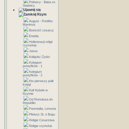
Połowcy - Baba ze
Stadnicy
Rzym
August - Pontifex
Maximus
Boskość cesarzy
Eneida
Hellenizacji religii
rzymskiej
Janus
Kaligula i Żydzi
Kolegium
pontyfików - 1
Kolegium
pontyfików - 2
Kto pierwszy palił
księgi
Kult Kybele w
Rzymie
Od Romulusa do
Republiki
Parentalia, Lemuria
Pliniusz St. o Bogu
Religie Cesarstwa
Religie rzymskie