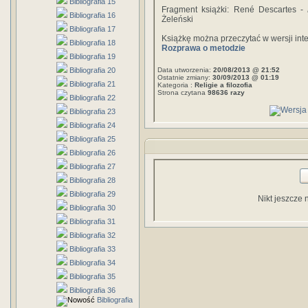
Bibliografia 15
Fragment książki: René Descartes -
Bibliografia 16
Żeleński
Bibliografia 17
Książkę można przeczytać w wersji int
Bibliografia 18
Rozprawa o metodzie
Bibliografia 19
Bibliografia 20
Data utworzenia:
20/08/2013 @ 21:52
Ostatnie zmiany:
30/09/2013 @ 01:19
Bibliografia 21
Kategoria :
Religie a filozofia
Strona czytana
98636 razy
Bibliografia 22
Bibliografia 23
Bibliografia 24
Bibliografia 25
Bibliografia 26
Bibliografia 27
Bibliografia 28
Bibliografia 29
Nikt jeszcze 
Bibliografia 30
Bibliografia 31
Bibliografia 32
Bibliografia 33
Bibliografia 34
Bibliografia 35
Bibliografia 36
Bibliografia