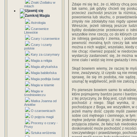
Znaki Zodiaku w
Zdaje mi się też, że ci, którzy chcą p
mitach
tak samo, jak gdyby chcieli się posł
przecież zachodzi jeszcze ta różnic
Magia
powonienia lub słuchu, o prawdziwośc
zmysły nie zdołałyby nas nigdy upewni
Astrologia
Wreszcie, jeżeli istnieją jeszcze ludz
Czarownice
byliby dostatecznie przekonani o istn
Litewskie
wszystkie inne rzeczy, co do których cz
że istnieją gwiazdy i ziemia, i pod
Czary i czarownice
pewność moralną tych rzeczy tak wie
Czary i czarty
można o nich wątpić, wszelako, kiedy 
polskie
nie chcąc również popaść w niedorzec
Kary za czarymary
wystarczy zastanowić się, że można 
inne ciało i widzi się inne gwiazdy i in
Magia a religia
Magia afrykańska
Skąd bowiem wiemy, że raczej te myśli
inne, zważywszy, iż często są nie mnie
Magia babilońska
sprawę, ile się im podoba, nie sądzę,
Magia podbija świat
usunąć tę wątpliwość, jeśli nie założą z
Magia w islamie
Po pierwsze bowiem samo to właśnie, 
Magia w
które pojmujemy bardzo jasno i bardzo
średniowieczu
z tej przyczyny, że Bóg jest, czyli istni
Matka Joanna od
pochodzi z niego. Stąd wynika, iż 
Aniołów
pochodzące z Boga, we wszystkim, w c
O czarownicach
jeżeli mamy dość często myśli zawier
sobie coś mętnego i ciemnego, w tym 
O pojęciu magii
mętne jedynie dlatego, iż nie jesteśm
Procesy o czary -
przyjęcia zdanie, że fałsz lub niedosko
Prusy
doskonałość może pochodzić z nicości. 
rzeczywistego i prawdziwego, pochodzi
Sztuka wróżenia