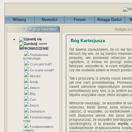
Witamy
Nowości
Forum
Księga Gości
N
Religioznawstwo
Religie a 
Bóg Kartezjusza
==>>
WPROWADZENIE
Od dawna zauważyłem, że co się tycz
których się wie, że są bardzo niepewne
Podstawowa
powyżej; ale ponieważ wówczas pr
terminologia
sądziłem, iż trzeba mi począć sobi
Czym jest kult?
fałszywe, wszystko to, w czym mógłby
czy nie zostanie potem w moich przeko
Co to jest rytuał?
Absolut
Tak z przyczyny, iż zmysły nasze zwodzą
Anioły
jak one nam przedstawiają. Ponieważ
nawet odnośnie najprostszych przedm
Ateizm
pomyślawszy przy tym, iż ja jestem po
Bóg
błędne wszystkie racje, które wziąłem
Cud
Wreszcie uważając, że wszystkie te s
Deizm
wówczas, kiedy śpimy, zasię wówcz
założyć, iż wszystko, co kiedykolwiek
Demonizm
niźli złudzenia senne. Ale zaraz p
Fenomenologia
przypuszczać, że wszystko jest fałszywe
religii
spostrzegłszy, iż ta prawda:
myślę, 
Fundamentalizm
najskrajniejsze przypuszczenia scept
religijny