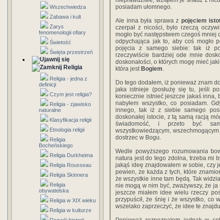
nieprawdziwe, wziąłem je snadź z nicoś
posiadam ułomnego.
Wszechwiedza
Zabawa i kult
Ale inna była sprawa z
pojęciem isto
Zarys
czerpał z nicości, było rzeczą oczy
fenomenologii ofiary
mogło być następstwem czegoś mniej do
odpychająca jak to, aby coś mogło 
Świetość
pojęcia z samego siebie: tak iż po
Święta przestrzeń
rzeczywiście bardziej ode mnie dosk
doskonałości, o których mogę mieć jaki
Religia
która jest
Bogiem
.
Religia - jedna z
Do tego dodałem, iż ponieważ znam dosk
definicji
jaka istnieje (posłużę się tu, jeśli 
Czym jest religia?
koniecznie istnieć jeszcze jakaś inna, 
nabyłem wszystko, co posiadam. G
Religia - zjawisko
innego, tak iż z siebie samego pos
naturalne
doskonałej istocie, z tą samą racją mó
Klasyfikacja religii
świadomość, i przeto być sam
Etnologia religii
wszystkowiedzącym, wszechmogącym i 
dostrzec w Bogu.
Religia
Bocheńskiego
Wedle powyższego rozumowania bo
Religia Durkheima
natura jest do tego zdolna, trzeba mi 
jakąś ideę znajdowałem w sobie, czy je
Religia Rousseau
pewien, że każda z tych, które znamion
Religia Skinnera
że wszystkie inne tam będą. Tak widzia
Religia
nie mogą w nim być, zważywszy, że ja
obywatelska
jeszcze miałem idee wielu rzeczy po
przypuścił, że śnię i że wszystko, co
Religia w XIX wieku
wszelako zaprzeczyć, że idee te znajduj
Religia w kulturze