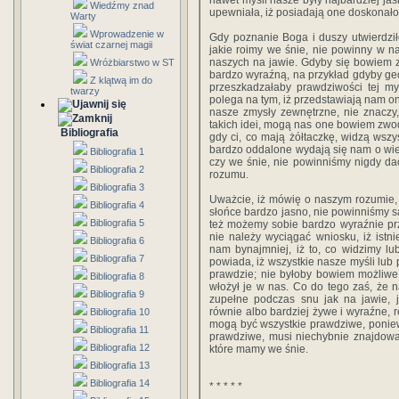
nawet myśli nasze były najbardziej jas
Wiedźmy znad
upewniała, iż posiadają one doskonał
Warty
Wprowadzenie w
Gdy poznanie Boga i duszy utwierdziło
świat czarnej magii
jakie roimy we śnie, nie powinny w n
naszych na jawie. Gdyby się bowiem 
Wróżbiarstwo w ST
bardzo wyraźną, na przykład gdyby ge
Z klątwą im do
przeszkadzałaby prawdziwości tej my
twarzy
polega na tym, iż przedstawiają nam on
nasze zmysły zewnętrzne, nie znaczy
takich idei, mogą nas one bowiem zwodz
Bibliografia
gdy ci, co mają żółtaczkę, widzą wszy
bardzo oddalone wydają się nam o wiel
Bibliografia 1
czy we śnie, nie powinniśmy nigdy d
Bibliografia 2
rozumu.
Bibliografia 3
Uważcie, iż mówię o naszym rozumie, 
Bibliografia 4
słońce bardzo jasno, nie powinniśmy sąd
Bibliografia 5
też możemy sobie bardzo wyraźnie pr
nie należy wyciągać wniosku, iż ist
Bibliografia 6
nam bynajmniej, iż to, co widzimy l
Bibliografia 7
powiada, iż wszystkie nasze myśli lub
prawdzie; nie byłoby bowiem możliwe,
Bibliografia 8
włożył je w nas. Co do tego zaś, że 
Bibliografia 9
zupełne podczas snu jak na jawie, 
równie albo bardziej żywe i wyraźne, 
Bibliografia 10
mogą być wszystkie prawdziwe, poniewa
Bibliografia 11
prawdziwe, musi niechybnie znajdować
Bibliografia 12
które mamy we śnie.
Bibliografia 13
Bibliografia 14
* * * * *