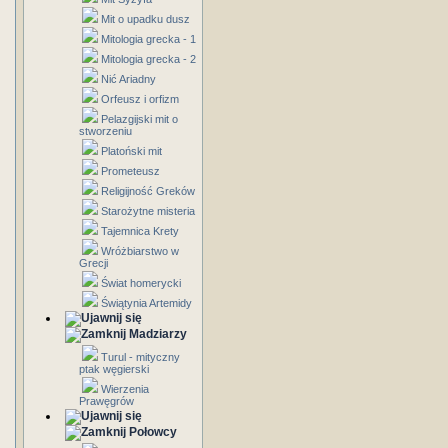
Mit o upadku dusz
Mitologia grecka - 1
Mitologia grecka - 2
Nić Ariadny
Orfeusz i orfizm
Pelazgijski mit o
stworzeniu
Platoński mit
Prometeusz
Religijność Greków
Starożytne misteria
Tajemnica Krety
Wróżbiarstwo w
Grecji
Świat homerycki
Świątynia Artemidy
Madziarzy
Turul - mityczny
ptak węgierski
Wierzenia
Prawęgrów
Połowcy