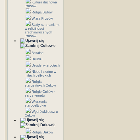
Kultura duchowa
Prusów
Religia Bałtów
Wiara Prusów
Ślady szamanizmu
w religijności
średniowiecznych
Prusów
Celtowie
Beltaine
Druidzi
Druidzi w źródłach
Niebo i słońce w
mitach celtyckich
Religia
starożytnych Celtów
Religie Celtów -
zarys tematu
Wierzenia
staroceltyckie
Wędrówki dusz u
Celtów
Dakowie
Religia Daków