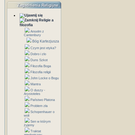
Zagadnienia Religijne
Religie a
filozofia
Anselm z
Cantenbury
Bóg Kartezjusza
Czym jest etyka?
Dobro i zlo
Duns Szkot
Filozofia Boga
Filozofia religii
John Locke o Bogu
Mantra
O duszy -
Arystoteles
Państwo Platona
Problem zła
Schopenhauer o
woli
Sen w którym
żyjemy
Traktat
ateologiczny