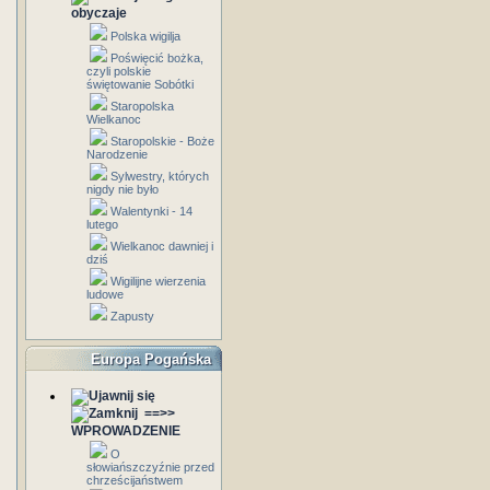
obyczaje
Polska wigilja
Poświęcić bożka,
czyli polskie
świętowanie Sobótki
Staropolska
Wielkanoc
Staropolskie - Boże
Narodzenie
Sylwestry, których
nigdy nie było
Walentynki - 14
lutego
Wielkanoc dawniej i
dziś
Wigilijne wierzenia
ludowe
Zapusty
Europa Pogańska
==>>
WPROWADZENIE
O
słowiańszczyźnie przed
chrześcijaństwem