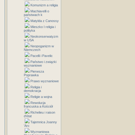
Komunizm a religia
Machiavelli o
państwach k
Matylda z Canossy
Mieszko I religia i
polityka
Neokonserwatyzm
w USA
Neopoganizm w
Niemczech
Pacelli i Pavelic
Państwo i związki
wyznaniowe
Pierwsza
Poprawka
Prawo wyznaniowe
Religia i
demokracja
Religie a wojna
Rewolucja
francuska a Kościół
Richelieu i raison
d'état
Tajemnica Joanny
'Arc
Wyznaniowa