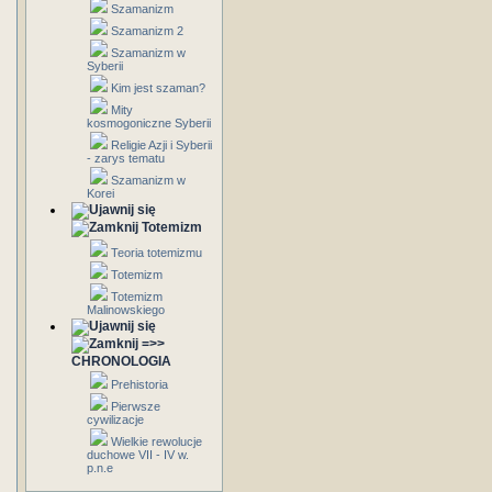
Szamanizm
Szamanizm 2
Szamanizm w
Syberii
Kim jest szaman?
Mity
kosmogoniczne Syberii
Religie Azji i Syberii
- zarys tematu
Szamanizm w
Korei
Totemizm
Teoria totemizmu
Totemizm
Totemizm
Malinowskiego
=>>
CHRONOLOGIA
Prehistoria
Pierwsze
cywilizacje
Wielkie rewolucje
duchowe VII - IV w.
p.n.e