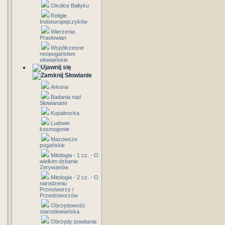
Okolice Bałtyku
Religie
Indoeuropejczyków
Wierzenia
Prasłowian
Współczesne
neopogaństwo
słowiańskie
Słowianie
Arkona
Badania nad
Słowianami
Kupalnocka
Ludowe
kosmogonie
Mazowsze
pogańskie
Mitologia - 1 cz. - O
wielkim dzbanie
Zerywanów
Mitologia - 2 cz. - O
narodzeniu
Przestworzy i
Przedstworzów
Obrzędowość
starosłowiańska
Obrzędy powitania