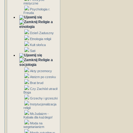
mistyczne
Psychologia r.
Freuda
Religie a
etnologia
Dzień Zaduszny
Etnologia religii
Kult słońca
Sati
Religie a
socjologia
Akty przemocy
Ateizm po czesku
Brat brud
Czy Zachód utracił
Boga
Grzechy i grzeszki
Instytucjonalizacja
religii
McJudaizm -
Kabała dla każdego!
Moda na
wegetarianizm
Mordy rytualne w