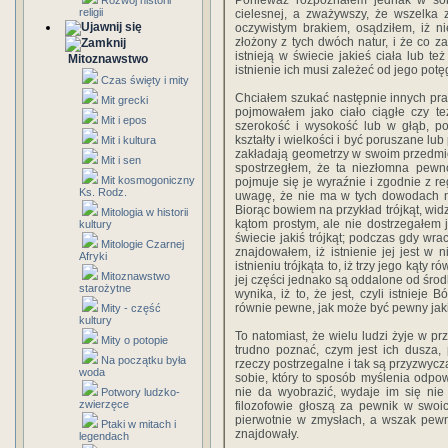
Ponieważ rozpoznałem jednak w sob
Rozwój historii
religii
cielesnej, a zważywszy, że wszelka 
oczywistym brakiem, osądziłem, iż n
złożony z tych dwóch natur, i że co za 
istnieją w świecie jakieś ciała lub te
Mitoznawstwo
istnienie ich musi zależeć od jego potę
Czas święty i mity
Chciałem szukać następnie innych pr
Mit grecki
pojmowałem jako ciało ciągłe czy te
Mit i epos
szerokość i wysokość lub w głąb, po
kształty i wielkości i być poruszane l
Mit i kultura
zakładają geometrzy w swoim przedmio
Mit i sen
spostrzegłem, że ta niezłomna pewnoś
Mit kosmogoniczny
pojmuje się je wyraźnie i zgodnie z r
Ks. Rodz.
uwagę, że nie ma w tych dowodach ni
Biorąc bowiem na przykład trójkąt, wid
Mitologia w historii
kątom prostym, ale nie dostrzegałem j
kultury
świecie jakiś trójkąt; podczas gdy wra
Mitologie Czarnej
znajdowałem, iż istnienie jej jest w 
Afryki
istnieniu trójkąta to, iż trzy jego kąty
Mitoznawstwo
jej części jednako są oddalone od środ
starożytne
wynika, iż to, że jest, czyli istnieje B
równie pewne, jak może być pewny jak
Mity - część
kultury
To natomiast, że wielu ludzi żyje w pr
Mity o potopie
trudno poznać, czym jest ich dusza,
Na początku była
rzeczy postrzegalne i tak są przyzwycz
woda
sobie, który to sposób myślenia odpowi
nie da wyobrazić, wydaje im się nie
Potwory ludzko-
zwierzęce
filozofowie głoszą za pewnik w swoi
pierwotnie w zmysłach, a wszak pewn
Ptaki w mitach i
znajdowały.
legendach