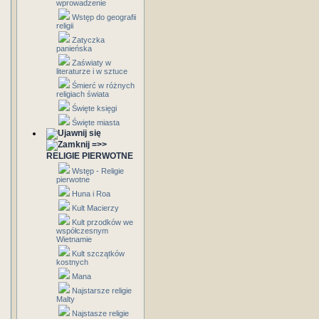
wprowadzenie
Wstęp do geografii
religii
Zatyczka
panieńska
Zaświaty w
literaturze i w sztuce
Śmierć w różnych
religiach świata
Święte księgi
Święte miasta
=>>
RELIGIE PIERWOTNE
Wstęp - Religie
pierwotne
Huna i Roa
Kult Macierzy
Kult przodków we
współczesnym
Wietnamie
Kult szczątków
kostnych
Mana
Najstarsze religie
Malty
Najstasze religie