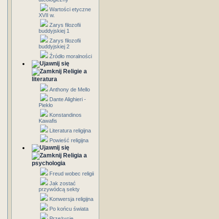
Wartości etyczne
XVII w.
Zarys filozofii
buddyjskiej 1
Zarys filozofii
buddyjskiej 2
Źródło moralności
Religie a
literatura
Anthony de Mello
Dante Alighieri -
Piekło
Konstandinos
Kawafis
Literatura religijna
Powieść religijna
Religia a
psychologia
Freud wobec religii
Jak zostać
przywódcą sekty
Konwersja religijna
Po końcu świata
Przeżycie