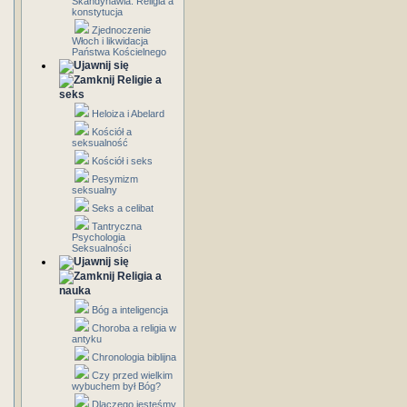
Skandynawia: Religia a
konstytucja
Zjednoczenie
Włoch i likwidacja
Państwa Kościelnego
Religie a
seks
Heloiza i Abelard
Kościół a
seksualność
Kościół i seks
Pesymizm
seksualny
Seks a celibat
Tantryczna
Psychologia
Seksualności
Religia a
nauka
Bóg a inteligencja
Choroba a religia w
antyku
Chronologia biblijna
Czy przed wielkim
wybuchem był Bóg?
Dlaczego jesteśmy