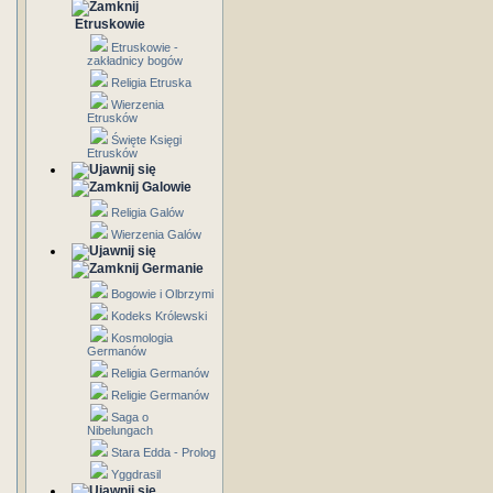
Etruskowie
Etruskowie -
zakładnicy bogów
Religia Etruska
Wierzenia
Etrusków
Święte Księgi
Etrusków
Galowie
Religia Galów
Wierzenia Galów
Germanie
Bogowie i Olbrzymi
Kodeks Królewski
Kosmologia
Germanów
Religia Germanów
Religie Germanów
Saga o
Nibelungach
Stara Edda - Prolog
Yggdrasil