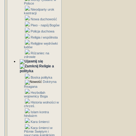
Polsce
Nieodparty urok
kastracji
Nowa duchowość
Piwo - napój Bogów
Policja duchowa
Religia i wspólnota
Religijne wędrówki
ludów
Różaniec na
zdrowie
Religie a
polityka
Boska polityka
Doktryna
Reagana
Hezbollah
wojownicy Boga
Historia wolności w
chrześ.
Islam kontra
hinduizm
Kara śmierci
Kara śmierci w
Piśmie Świętym i
nauczaniu katolickim