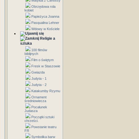
Matylda z Canossy
Obrzędowa rola
kobiet
Papieżyca Joanna
Pasqualina Lehner
Wdowy w Kościele
Religie a
sztuka
100 filmów
biblijnych
Film o świętym
Fresk w Staszowie
Gwiazda
Judyta - 1
Judyta - 2
Katakumby Rzymu
Ornament
średniowiecza
Pocałunek
Judasza
Początki sztuki
chrześci.
Powstanie teatru
FR
Symbolika barw