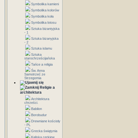
Symbolika kamieni
Symbolika kolorów
Symbolika koła
Symbolika lotosu
Sztuka bizantyjska
- 1
Sztuka bizanyjska
- 2
Sztuka islamu
Sztuka
starochrześcijańska
Tańce a religia
Św. Anna
Samotrzeć ze
Strzegomia
Religie a
architektura
Architektura
chrześci.
Babilon
Borobudur
Drewniane kościoły
- PL
Grecka świątynia
Kaliska cerkiew