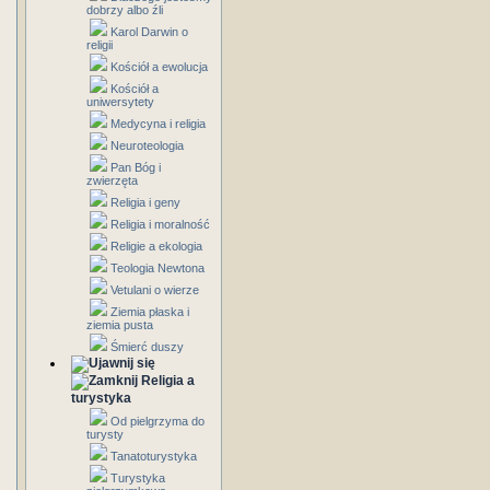
dobrzy albo źli
Karol Darwin o
religii
Kościół a ewolucja
Kościół a
uniwersytety
Medycyna i religia
Neuroteologia
Pan Bóg i
zwierzęta
Religia i geny
Religia i moralność
Religie a ekologia
Teologia Newtona
Vetulani o wierze
Ziemia płaska i
ziemia pusta
Śmierć duszy
Religia a
turystyka
Od pielgrzyma do
turysty
Tanatoturystyka
Turystyka