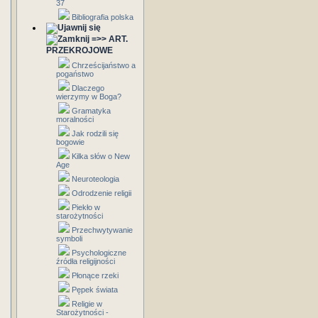
37
Bibliografia polska
=>> ART.
PRZEKROJOWE
Chrześcijaństwo a
pogaństwo
Dlaczego
wierzymy w Boga?
Gramatyka
moralności
Jak rodzili się
bogowie
Kilka słów o New
Age
Neuroteologia
Odrodzenie religii
Piekło w
starożytności
Przechwytywanie
symboli
Psychologiczne
źródła religijności
Płonące rzeki
Pępek świata
Religie w
Starożytności -