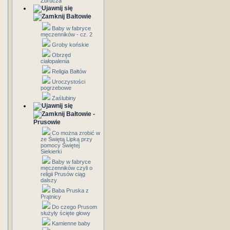
Zbrucza
Bałtowie
Baby w fabryce
męczenników - cz. 2
Groby końskie
Obrzęd
ciałopalenia
Religia Bałtów
Uroczystości
pogrzebowe
Zaślubiny
Bałtowie -
Prusowie
Co można zrobić w
ze Świętą Lipką przy
pomocy Świętej
Siekierki
Baby w fabryce
męczenników czyli o
religii Prusów ciąg
dalszy
Baba Pruska z
Prątnicy
Do czego Prusom
służyły ścięte głowy
Kamienne baby