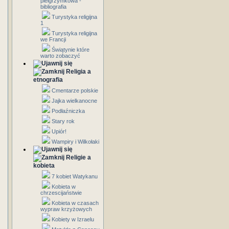
pielgrzymkowa -
bibliografia
Turystyka religijna
1
Turystyka religijna
we Francji
Świątynie które
warto zobaczyć
Religia a
etnografia
Cmentarze polskie
Jajka wielkanocne
Podłaźniczka
Stary rok
Upiór!
Wampiry i Wilkołaki
Religie a
kobieta
7 kobiet Watykanu
Kobieta w
chrzescijaństwie
Kobieta w czasach
wypraw krzyżowych
Kobiety w Izraelu