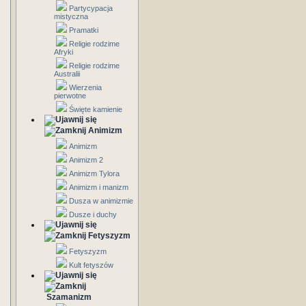
Partycypacja
mistyczna
Pramatki
Religie rodzime
Afryki
Religie rodzime
Australii
Wierzenia
pierwotne
Święte kamienie
Animizm
Animizm
Animizm 2
Animizm Tylora
Animizm i manizm
Dusza w animizmie
Dusze i duchy
Fetyszyzm
Fetyszyzm
Kult fetyszów
Szamanizm