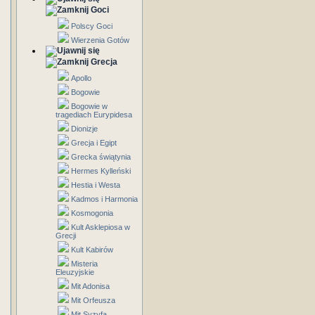
Goci
Polscy Goci
Wierzenia Gotów
Grecja
Apollo
Bogowie
Bogowie w
tragediach Eurypidesa
Dionizje
Grecja i Egipt
Grecka świątynia
Hermes Kylleński
Hestia i Westa
Kadmos i Harmonia
Kosmogonia
Kult Asklepiosa w
Grecji
Kult Kabirów
Misteria
Eleuzyjskie
Mit Adonisa
Mit Orfeusza
Mit Syzyfa