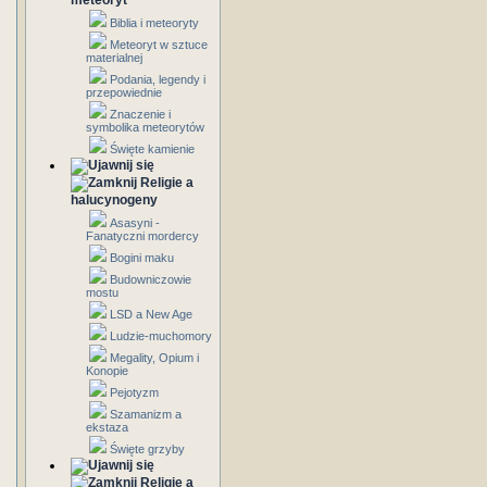
meteoryt
Biblia i meteoryty
Meteoryt w sztuce
materialnej
Podania, legendy i
przepowiednie
Znaczenie i
symbolika meteorytów
Święte kamienie
Religie a
halucynogeny
Asasyni -
Fanatyczni mordercy
Bogini maku
Budowniczowie
mostu
LSD a New Age
Ludzie-muchomory
Megality, Opium i
Konopie
Pejotyzm
Szamanizm a
ekstaza
Święte grzyby
Religie a