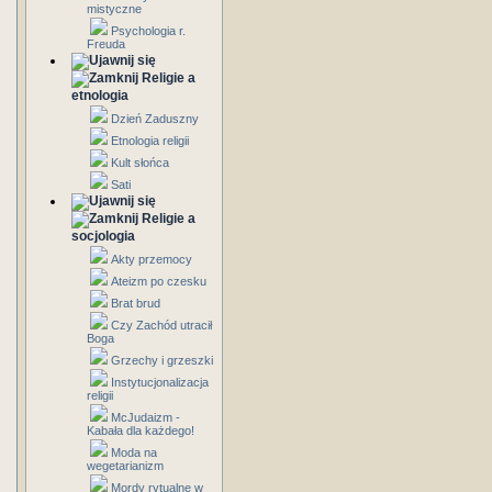
mistyczne
Psychologia r.
Freuda
Religie a
etnologia
Dzień Zaduszny
Etnologia religii
Kult słońca
Sati
Religie a
socjologia
Akty przemocy
Ateizm po czesku
Brat brud
Czy Zachód utracił
Boga
Grzechy i grzeszki
Instytucjonalizacja
religii
McJudaizm -
Kabała dla każdego!
Moda na
wegetarianizm
Mordy rytualne w