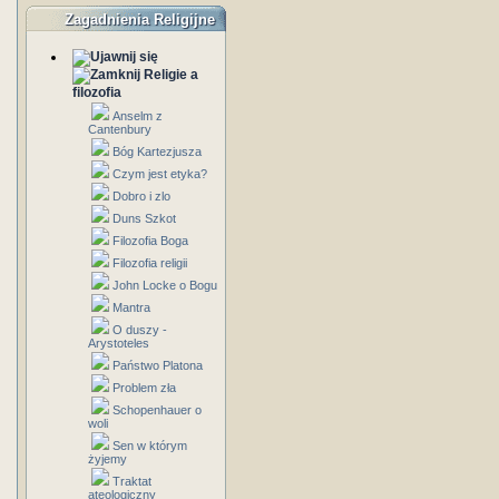
Zagadnienia Religijne
Religie a
filozofia
Anselm z
Cantenbury
Bóg Kartezjusza
Czym jest etyka?
Dobro i zlo
Duns Szkot
Filozofia Boga
Filozofia religii
John Locke o Bogu
Mantra
O duszy -
Arystoteles
Państwo Platona
Problem zła
Schopenhauer o
woli
Sen w którym
żyjemy
Traktat
ateologiczny