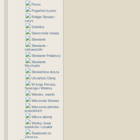
Perun
Pogański Łysiec
Religie Słowian -
zarys
Sobótka
Stworzenie świata
Słowianie
Słowianie -
ciekawostki
Słowianie Połabscy
Słowianie
Wschodni
Słowiańska dusza
Ukraiński Olimp
W kraju Peruna,
Swaroga i Welesa
Wieniec, wianki
Wierzenia Słowian
Wierzenia plemion
prapolskich
Wilcze plemię
Wodny świat
topielców i rusałek
Światowid ze
Zbrucza