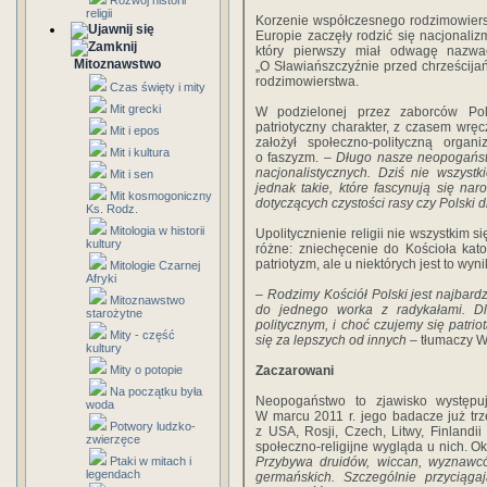
Rozwój historii
religii
Korzenie współczesnego rodzimowierst
Europie zaczęły rodzić się nacjonaliz
który pierwszy miał odwagę nazwa
Mitoznawstwo
„O Sławiańszczyźnie przed chrześcija
rodzimowierstwa.
Czas święty i mity
Mit grecki
W podzielonej przez zaborców Pol
patriotyczny charakter, z czasem wrę
Mit i epos
założył społeczno-polityczną orga
Mit i kultura
o faszyzm. –
Długo nasze neopogaństwo
nacjonalistycznych. Dziś nie wszyst
Mit i sen
jednak takie, które fascynują się na
Mit kosmogoniczny
dotyczących czystości rasy czy Polski
Ks. Rodz.
Mitologia w historii
Upolitycznienie religii nie wszystkim 
kultury
różne: zniechęcenie do Kościoła katol
patriotyzm, ale u niektórych jest to w
Mitologie Czarnej
Afryki
–
Rodzimy Kościół Polski jest najbardz
Mitoznawstwo
do jednego worka z radykałami. Dl
starożytne
politycznym, i choć czujemy się patrio
Mity - część
się za lepszych od innych –
tłumaczy W
kultury
Zaczarowani
Mity o potopie
Na początku była
Neopogaństwo to zjawisko występują
woda
W marcu 2011 r. jego badacze już trze
Potwory ludzko-
z USA, Rosji, Czech, Litwy, Finlandi
zwierzęce
społeczno-religijne wygląda u nich. O
Przybywa druidów, wiccan, wyznawcó
Ptaki w mitach i
legendach
germańskich. Szczególnie przyciąga