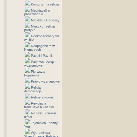
Komunizm a religia
Machiavelli o
państwach k
Matylda z Canossy
Mieszko I religia i
polityka
Neokonserwatyzm
w USA
Neopoganizm w
Niemczech
Pacelli i Pavelic
Państwo i związki
wyznaniowe
Pierwsza
Poprawka
Prawo wyznaniowe
Religia i
demokracja
Religie a wojna
Rewolucja
francuska a Kościół
Richelieu i raison
d'état
Tajemnica Joanny
'Arc
Wyznaniowa
Skandynawia: Religia a