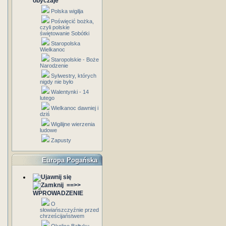
obyczaje
Polska wigilja
Poświęcić bożka,
czyli polskie
świętowanie Sobótki
Staropolska
Wielkanoc
Staropolskie - Boże
Narodzenie
Sylwestry, których
nigdy nie było
Walentynki - 14
lutego
Wielkanoc dawniej i
dziś
Wigilijne wierzenia
ludowe
Zapusty
Europa Pogańska
==>>
WPROWADZENIE
O
słowiańszczyźnie przed
chrześcijaństwem