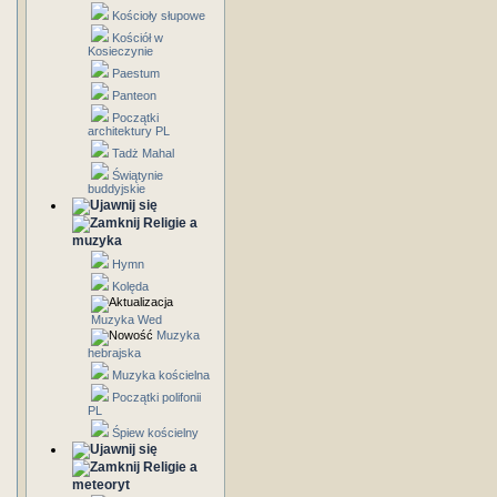
Kościoły słupowe
Kościół w
Kosieczynie
Paestum
Panteon
Początki
architektury PL
Tadż Mahal
Świątynie
buddyjskie
Religie a
muzyka
Hymn
Kolęda
Muzyka Wed
Muzyka
hebrajska
Muzyka kościelna
Początki polifonii
PL
Śpiew kościelny
Religie a
meteoryt