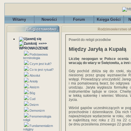
Witamy
Nowości
Forum
Księga Gości
N
Religioznawstwo
Rodzimowierstwo sło
Powrót do religii przodków
==>>
Między Jaryłą a Kupałą
WPROWADZENIE
Podstawowa
terminologia
Liczbę neopogan w Polsce ocenia s
wracają do wiary w Świętowita, a inni
Czym jest kult?
Co to jest rytuał?
Gdy pochód zbliża się do rzeki, sł
niesionej przez grupę wyznawców R
Absolut
wstęgi. Prowadzący uroczystość Jareg
Anioły
i ma pomalowaną twarz, bo odgrywa r
urodzaju. Jaryła wygłasza formułkę
Ateizm
instrumentów ląduje w rzece. Chwi
Bóg
w lekką sukienkę i wieniec Wiosna. 
Cud
życia.
Deizm
Wśród gapiów uczestniczących w poga
Demonizm
przechodnie i dziennikarze. Dla nich
najważniejsze wydarzenie w roku, obok
Fenomenologia
w najkrótszą noc roku z 21 na 22 c
religii
(w dniu przesilenia zimowego 22 grudn
Fundamentalizm
religijny