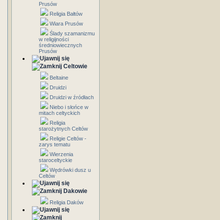
Prusów
Religia Bałtów
Wiara Prusów
Ślady szamanizmu
w religijności
średniowiecznych
Prusów
Celtowie
Beltaine
Druidzi
Druidzi w źródłach
Niebo i słońce w
mitach celtyckich
Religia
starożytnych Celtów
Religie Celtów -
zarys tematu
Wierzenia
staroceltyckie
Wędrówki dusz u
Celtów
Dakowie
Religia Daków