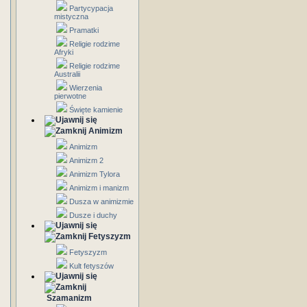
Partycypacja
mistyczna
Pramatki
Religie rodzime
Afryki
Religie rodzime
Australii
Wierzenia
pierwotne
Święte kamienie
Animizm
Animizm
Animizm 2
Animizm Tylora
Animizm i manizm
Dusza w animizmie
Dusze i duchy
Fetyszyzm
Fetyszyzm
Kult fetyszów
Szamanizm