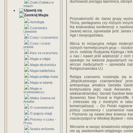
duchowość pociąga tajemnica, obrzęd i
Znaki Zodiaku w
mitach
Magia
Przynależność do danej grupy wyzna
Astrologia
Thora, pentagramu czy różnych innych
Na krakowskiej konferencji o nasilone
Czarownice
zwanej wicca, opowiadał prof. James
Litewskie
Age i neopogaństwa.
Czary i czarownice
Wicca to inicjacyjna religia mister
Czary i czarty
polskie
różnych hermetycznych grup – różokrzy
(m.in. noblisty Rudyarda Kiplinga i fo
Kary za czarymary
u nas i nawet jeśli większość z nich t
Magia a religia
opartego na lekturze popularnych n
wiccan tradycyjnych
– opowiada zajm
Magia afrykańska
Religioznawstwa UJ.
Magia babilońska
Religia czarownic rozwinęła się w
Magia podbija świat
„Współczesnego czarownictwa” prz
Magia w islamie
antropologa amatora Geralda Gardn
Magia w
kontynuatora jego nauk Alexandra
średniowieczu
aleksandriańska). Gerald Gardner twier
(kowenie) New Forest w Highcliffe. 
Matka Joanna od
i zmieszało się z modnymi w lata
Aniołów
komercjalizacji. –
Do Polski najpierw
O czarownicach
polscy czarownicy i czarownice naw
O pojęciu magii
i Poznaniu są nawet dwa koweny tra
macierzystych w Wielkiej Brytanii
– mów
Procesy o czary -
Prusy
Wiccanie w swojej działalności religij
Sztuka wróżenia
nie są zwolennikami religijnego
comin