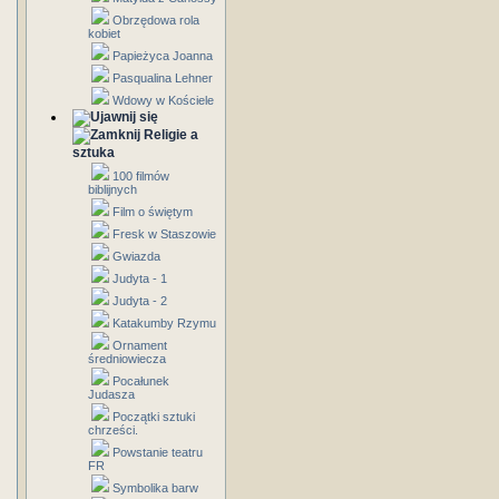
Obrzędowa rola
kobiet
Papieżyca Joanna
Pasqualina Lehner
Wdowy w Kościele
Religie a
sztuka
100 filmów
biblijnych
Film o świętym
Fresk w Staszowie
Gwiazda
Judyta - 1
Judyta - 2
Katakumby Rzymu
Ornament
średniowiecza
Pocałunek
Judasza
Początki sztuki
chrześci.
Powstanie teatru
FR
Symbolika barw