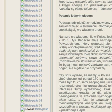
Bibliografia 15
kogo czczą wiccanie albo czym są dla 
z kręgu energię lub przeskakuje, c
Bibliografia 16
rytuałów są objęte tajemnicą
– tłumaczy
Bibliografia 17
Poganie jednym głosem
Bibliografia 18
Bibliografia 19
Podczas gdy niektórzy rodzimowiercy z
Bibliografia 20
zamieszczając w Internecie informacje
spotykają się we własnym gronie.
Bibliografia 21
Bibliografia 22
Na razie nie wiadomo, ilu w Polsce je
2 do 10 tys. Badacze mają nadzieję
Bibliografia 23
Powszechnemu, który rozpoczął się 
Bibliografia 24
liczbą współwyznawców, stąd zainicj
udało się nam dowiedzieć, że w spisi
Bibliografia 25
zarejestrowanych związków rodzimow
Bibliografia 26
„wyznanie” zarówno słowo „poganin”,
Bibliografia 27
„rodzimowierca słowiański” lub „wiccan
że będą mogli policzyć zarówno tych, któ
Bibliografia 28
pogan, ale nigdzie nie przynależą.
Bibliografia 29
Czy spis wykaże, że mamy w Polsce s
Bibliografia 30
choć obecne od ponad 150 lat, nadal
Bibliografia 31
może być to, co sami neopoganie uwa
rodzimowierców i kulturowa obcość reli
Bibliografia 32
interesują tłumy wyznawców). Brak
Bibliografia 33
współczesna kreacja, co dla wiel
Bibliografia 34
neopogańskie są sztucznie wykoncypowa
wiele osób, a fakt, że powstały n
Bibliografia 35
monoteistycznych opartych na świ
Bibliografia 36
szczególnie w czasach nasilającej się s
Bibliografia
– przekonuje Gajda.