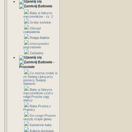
Bałtowie
Baby w fabryce
męczenników - cz. 2
Groby końskie
Obrzęd
ciałopalenia
Religia Bałtów
Uroczystości
pogrzebowe
Zaślubiny
Bałtowie -
Prusowie
Co można zrobić w
ze Świętą Lipką przy
pomocy Świętej
Siekierki
Baby w fabryce
męczenników czyli o
religii Prusów ciąg
dalszy
Baba Pruska z
Prątnicy
Do czego Prusom
służyły ścięte głowy
Kamienne baby
Kultura duchowa