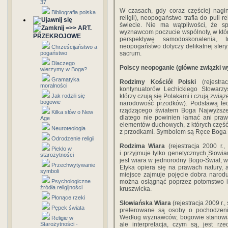
37
W czasach, gdy coraz częściej nagin
Bibliografia polska
religii), neopogaństwo trafia do puli r
świecie. Nie ma wątpliwości, że sp
=>> ART.
wyznawcom poczucie wspólnoty, w któr
PRZEKROJOWE
perspektywę samodoskonalenia, 
neopogaństwo dotyczy delikatnej sfery
Chrześcijaństwo a
sacrum.
pogaństwo
Dlaczego
Polscy neopoganie (główne związki 
wierzymy w Boga?
Gramatyka
Rodzimy Kościół Polski
(rejestra
moralności
kontynuatorów Lechickiego Stowarzys
którzy czują się Polakami i czują związ
Jak rodzili się
bogowie
narodowość przodków). Podstawą teo
rządzącego światem Boga Najwyższego
Kilka słów o New
dlatego nie powinien łamać ani praw 
Age
elementów duchowych, z których część 
Neuroteologia
z przodkami. Symbolem są Ręce Boga (z
Odrodzenie religii
Rodzima Wiara
(rejestracja 2000 r.,
Piekło w
i przyjmuje tylko genetycznych Słowi
starożytności
jest wiara w jednorodny Bogo-Świat, w
Przechwytywanie
Etyka opiera się na prawach natury,
symboli
miejsce zajmuje pojęcie dobra narodu
można osiągnąć poprzez potomstwo i 
Psychologiczne
źródła religijności
kruszwicka.
Płonące rzeki
Słowiańska Wiara
(rejestracja 2009 r.
Pępek świata
preferowane są osoby o pochodzeni
Według wyznawców, bogowie stanowią 
Religie w
ale interpretacja, czym są, jest r
Starożytności -