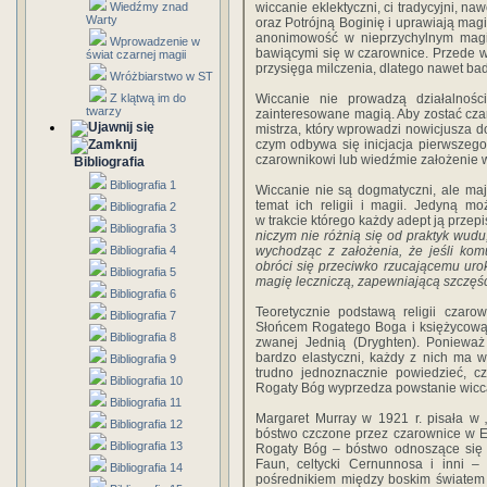
wiccanie eklektyczni, ci tradycyjni, n
Wiedźmy znad
Warty
oraz Potrójną Boginię i uprawiają mag
anonimowość w nieprzychylnym magii 
Wprowadzenie w
bawiącymi się w czarownice. Przede 
świat czarnej magii
przysięga milczenia, dlatego nawet bad
Wróżbiarstwo w ST
Wiccanie nie prowadzą działalności
Z klątwą im do
twarzy
zainteresowane magią. Aby zostać czar
mistrza, który wprowadzi nowicjusza do
czym odbywa się inicjacja pierwszego
czarownikowi lub wiedźmie założenie
Bibliografia
Bibliografia 1
Wiccanie nie są dogmatyczni, ale maj
temat ich religii i magii. Jedyną mo
Bibliografia 2
w trakcie którego każdy adept ją przepi
Bibliografia 3
niczym nie różnią się od praktyk wudu,
wychodząc z założenia, że jeśli kom
Bibliografia 4
obróci się przeciwko rzucającemu urok
Bibliografia 5
magię leczniczą, zapewniającą szczęśc
Bibliografia 6
Teoretycznie podstawą religii czar
Bibliografia 7
Słońcem Rogatego Boga i księżycową P
Bibliografia 8
zwanej Jednią (Dryghten). Poniewa
bardzo elastyczni, każdy z nich ma wł
Bibliografia 9
trudno jednoznacznie powiedzieć, cz
Bibliografia 10
Rogaty Bóg wyprzedza powstanie wicc
Bibliografia 11
Margaret Murray w 1921 r. pisała w 
Bibliografia 12
bóstwo czczone przez czarownice w Eu
Bibliografia 13
Rogaty Bóg – bóstwo odnoszące się d
Faun, celtycki Cernunnosa i inni – s
Bibliografia 14
pośrednikiem między boskim światem