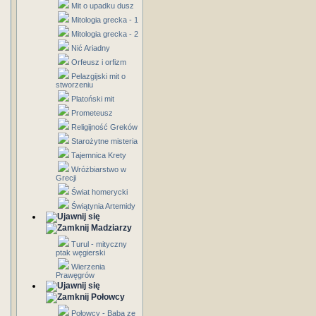
Mit o upadku dusz
Mitologia grecka - 1
Mitologia grecka - 2
Nić Ariadny
Orfeusz i orfizm
Pelazgijski mit o
stworzeniu
Platoński mit
Prometeusz
Religijność Greków
Starożytne misteria
Tajemnica Krety
Wróżbiarstwo w
Grecji
Świat homerycki
Świątynia Artemidy
Madziarzy
Turul - mityczny
ptak węgierski
Wierzenia
Prawęgrów
Połowcy
Połowcy - Baba ze