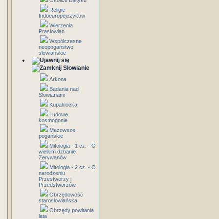
Okolice Bałtyku
Religie
Indoeuropejczyków
Wierzenia
Prasłowian
Współczesne
neopogaństwo
słowiańskie
Słowianie
Arkona
Badania nad
Słowianami
Kupalnocka
Ludowe
kosmogonie
Mazowsze
pogańskie
Mitologia - 1 cz. - O
wielkim dzbanie
Zerywanów
Mitologia - 2 cz. - O
narodzeniu
Przestworzy i
Przedstworzów
Obrzędowość
starosłowiańska
Obrzędy powitania
lata