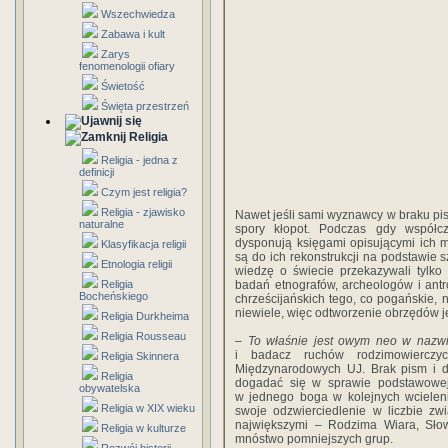
Wszechwiedza
Zabawa i kult
Zarys
fenomenologii ofiary
Świetość
Święta przestrzeń
Religia
Religia - jedna z
definicji
Czym jest religia?
Religia - zjawisko
Nawet jeśli sami wyznawcy w braku pism
naturalne
spory kłopot. Podczas gdy współcz
dysponują księgami opisującymi ich mi
Klasyfikacja religii
są do ich rekonstrukcji na podstawie s
Etnologia religii
wiedzę o świecie przekazywali tylko u
badań etnografów, archeologów i antr
Religia
Bocheńskiego
chrześcijańskich tego, co pogańskie, n
niewiele, więc odtworzenie obrzędów j
Religia Durkheima
Religia Rousseau
– To właśnie jest owym neo w naz
i badacz ruchów rodzimowierczy
Religia Skinnera
Międzynarodowych UJ. Brak pism i 
Religia
dogadać się w sprawie podstawowej: 
obywatelska
w jednego boga w kolejnych wcielen
Religia w XIX wieku
swoje odzwierciedlenie w liczbie z
największymi – Rodzima Wiara, Słow
Religia w kulturze
mnóstwo pomniejszych grup.