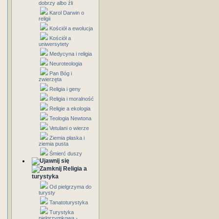
dobrzy albo źli
Karol Darwin o
religii
Kościół a ewolucja
Kościół a
uniwersytety
Medycyna i religia
Neuroteologia
Pan Bóg i
zwierzęta
Religia i geny
Religia i moralność
Religie a ekologia
Teologia Newtona
Vetulani o wierze
Ziemia płaska i
ziemia pusta
Śmierć duszy
Religia a
turystyka
Od pielgrzyma do
turysty
Tanatoturystyka
Turystyka
pielgrzymkowa -