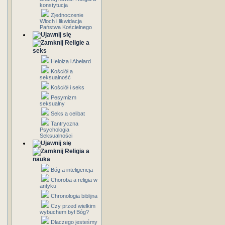
konstytucja
Zjednoczenie
Włoch i likwidacja
Państwa Kościelnego
Religie a
seks
Heloiza i Abelard
Kościół a
seksualność
Kościół i seks
Pesymizm
seksualny
Seks a celibat
Tantryczna
Psychologia
Seksualności
Religia a
nauka
Bóg a inteligencja
Choroba a religia w
antyku
Chronologia biblijna
Czy przed wielkim
wybuchem był Bóg?
Dlaczego jesteśmy