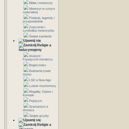
Biblia i meteoryty
Meteoryt w sztuce
materialnej
Podania, legendy i
przepowiednie
Znaczenie i
symbolika meteorytów
Święte kamienie
Religie a
halucynogeny
Asasyni -
Fanatyczni mordercy
Bogini maku
Budowniczowie
mostu
LSD a New Age
Ludzie-muchomory
Megality, Opium i
Konopie
Pejotyzm
Szamanizm a
ekstaza
Święte grzyby
Religie a