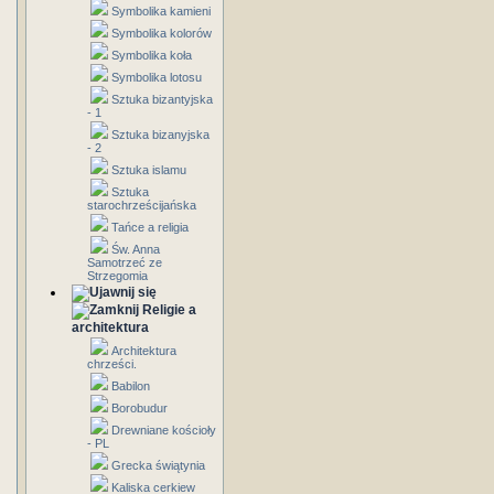
Symbolika kamieni
Symbolika kolorów
Symbolika koła
Symbolika lotosu
Sztuka bizantyjska
- 1
Sztuka bizanyjska
- 2
Sztuka islamu
Sztuka
starochrześcijańska
Tańce a religia
Św. Anna
Samotrzeć ze
Strzegomia
Religie a
architektura
Architektura
chrześci.
Babilon
Borobudur
Drewniane kościoły
- PL
Grecka świątynia
Kaliska cerkiew