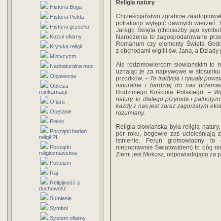
Religia natury
Historia Boga
Chrześcijaństwo zgrabnie zaadoptowało 
Historia Piekła
potrafiono wytępić dawnych wierzeń.
Historia grzechu
Jarego Święta (chociażby jajo symbo
Narodzenia to zagospodarowane przez
Kozioł ofiarny
Romanum czy elementy Święta Godo
Krytyka religii
z obchodami wigilii św. Jana, a Dziady
Mistycyzm
Ale rodzimowiercom słowiańskim to n
Nadnaturalna moc
uznając je za napływowe w stosunku d
Objawienia
przodków. –
To tradycja i rytuały pows
naturalne i bardziej do nas przem
Oblicza
Rodzimego Kościoła Polskiego
. – Wy
reinkarnacji
natury, to dlatego przyroda i patrio
Ofiara
każdy z nas jest zaraz zagorzałym ekol
Opętanie
rozumiany.
Piekło
Religia słowiańska była religią natur
Początki badań
pór roku, bogowie zaś ucieleśniają 
religii PL
istnienie. Perun gromowładny to 
niepoprawnie Światowidem) to bóg nie
Początki
religioznawstwa
Ziemi jest Mokosz, odpowiadająca za p
Politeizm
Raj
Religijność a
duchowość
Sumienie
Symbol
System ofiarny