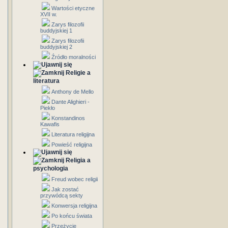
Wartości etyczne
XVII w.
Zarys filozofii
buddyjskiej 1
Zarys filozofii
buddyjskiej 2
Źródło moralności
Religie a
literatura
Anthony de Mello
Dante Alighieri -
Piekło
Konstandinos
Kawafis
Literatura religijna
Powieść religijna
Religia a
psychologia
Freud wobec religii
Jak zostać
przywódcą sekty
Konwersja religijna
Po końcu świata
Przeżycie