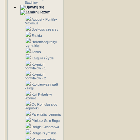
Stadnicy
Rzym
August - Pontifex
Maximus
Boskość cesarzy
Eneida
Hellenizacji religii
rzymskiej
Janus
Kaligula i Żydzi
Kolegium
pontyfików - 1
Kolegium
pontyfików - 2
Kto pierwszy palił
księgi
Kult Kybele w
Rzymie
Od Romulusa do
Republiki
Parentalia, Lemuria
Pliniusz St. o Bogu
Religie Cesarstwa
Religie rzymskie
Wczesna religia