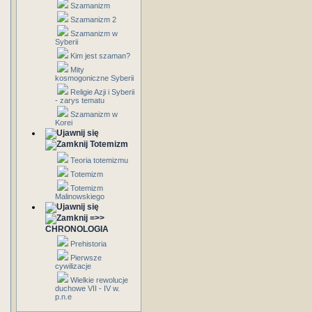
Szamanizm
Szamanizm 2
Szamanizm w
Syberii
Kim jest szaman?
Mity
kosmogoniczne Syberii
Religie Azji i Syberii
- zarys tematu
Szamanizm w
Korei
Totemizm
Teoria totemizmu
Totemizm
Totemizm
Malinowskiego
=>>
CHRONOLOGIA
Prehistoria
Pierwsze
cywilizacje
Wielkie rewolucje
duchowe VII - IV w.
p.n.e