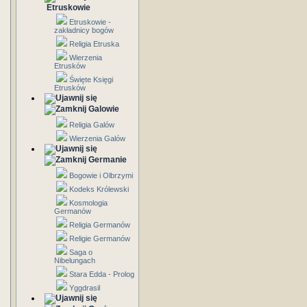
Etruskowie
Etruskowie -
zakładnicy bogów
Religia Etruska
Wierzenia
Etrusków
Święte Księgi
Etrusków
Galowie
Religia Galów
Wierzenia Galów
Germanie
Bogowie i Olbrzymi
Kodeks Królewski
Kosmologia
Germanów
Religia Germanów
Religie Germanów
Saga o
Nibelungach
Stara Edda - Prolog
Yggdrasil