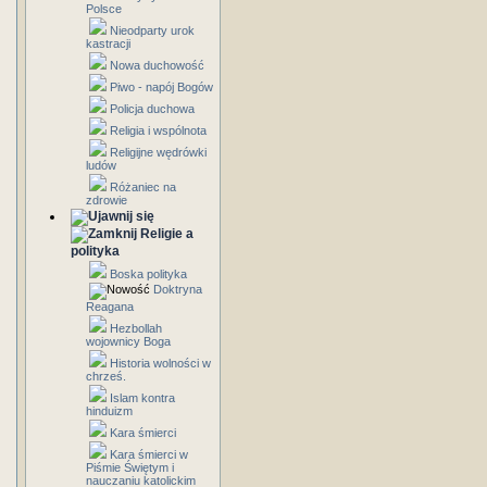
Polsce
Nieodparty urok
kastracji
Nowa duchowość
Piwo - napój Bogów
Policja duchowa
Religia i wspólnota
Religijne wędrówki
ludów
Różaniec na
zdrowie
Religie a
polityka
Boska polityka
Doktryna
Reagana
Hezbollah
wojownicy Boga
Historia wolności w
chrześ.
Islam kontra
hinduizm
Kara śmierci
Kara śmierci w
Piśmie Świętym i
nauczaniu katolickim