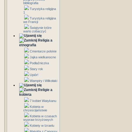
bibliografia
Turystyka religijna
1
Turystyka religijna
we Francji
Świątynie które
warto zobaczyć
Religia a
etnografia
Cmentarze polskie
Jajka wielkanocne
Podłaźniczka
Stary rok
Upiór!
Wampiry i Wilkołaki
Religie a
kobieta
7 kobiet Watykanu
Kobieta w
chrzescijaństwie
Kobieta w czasach
wypraw krzyżowych
Kobiety w Izraelu
Matylda z Canossy