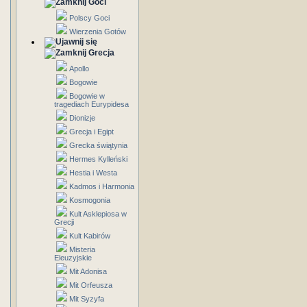
Goci
Polscy Goci
Wierzenia Gotów
Grecja
Apollo
Bogowie
Bogowie w
tragediach Eurypidesa
Dionizje
Grecja i Egipt
Grecka świątynia
Hermes Kylleński
Hestia i Westa
Kadmos i Harmonia
Kosmogonia
Kult Asklepiosa w
Grecji
Kult Kabirów
Misteria
Eleuzyjskie
Mit Adonisa
Mit Orfeusza
Mit Syzyfa