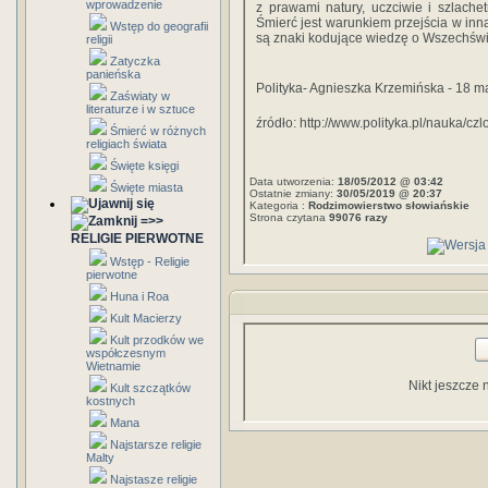
wprowadzenie
z prawami natury, uczciwie i szlachet
Śmierć jest warunkiem przejścia w inną
Wstęp do geografii
są znaki kodujące wiedzę o Wszechświ
religii
Zatyczka
panieńska
Polityka- Agnieszka Krzemińska
- 18 m
Zaświaty w
literaturze i w sztuce
źródło: http://www.polityka.pl/nauka/c
Śmierć w różnych
religiach świata
Święte księgi
Data utworzenia:
18/05/2012 @ 03:42
Święte miasta
Ostatnie zmiany:
30/05/2019 @ 20:37
Kategoria :
Rodzimowierstwo słowiańskie
Strona czytana
99076 razy
=>>
RELIGIE PIERWOTNE
Wstęp - Religie
pierwotne
Huna i Roa
Kult Macierzy
Kult przodków we
współczesnym
Wietnamie
Nikt jeszcze 
Kult szczątków
kostnych
Mana
Najstarsze religie
Malty
Najstasze religie