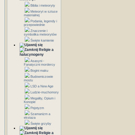
Biblia i meteoryty
Meteoryt w sztuce
materialnej
Podania, legendy i
przepowiednie
Znaczenie i
symbolika meteorytów
Święte kamienie
Religie a
halucynogeny
Asasyni -
Fanatyczni mordercy
Bogini maku
Budowniczowie
mostu
LSD a New Age
Ludzie-muchomory
Megality, Opium i
Konopie
Pejotyzm
Szamanizm a
ekstaza
Święte grzyby
Religie a