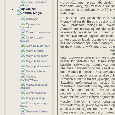
Znaki Zodiaku w
wprowadzonego przez iberyjskich c
mitach
wyznania wiary, były w istocie konflik
zjednoczeniu podpisany w 1439 r. we
Magia
Paleologa.
Na początku XVI wieku znacznie bard
Astrologia
Niemcy od reszty Europy. Jest ona d
Czarownice
1546), profesora teologii na uniwe
Litewskie
Augustynem prowadzą go do wniosk
sakramenty nieskuteczne, grzeszna
Czary i czarownice
małżeństwo odpychającym, ale mimo t
Czary i czarty
zmienić żaden ludzki uczynek, wreszc
polskie
bez konieczności spełniania dobrych u
Kary za czarymary
do drzwi katedry w Wittenberdze Lut
le
Magia a religia
hum
Magia afrykańska
Luter przekroczy wreszcie w wielu punk
uczeń Jan Kalwin (1509-1564), który
Magia babilońska
bardziej sztywnego, dogmatyczneg
Magia podbija świat
obejmuje partykularystyczne księstwa 
Magia w islamie
pełni władzy papieskiej. Sekularyzacj
watah uzbrojonych rycerzy, a także chł
Magia w
Tomasza Munzera rozpętują wojnę, pot
średniowieczu
Szwabski zreformowanych książąt (15
Matka Joanna od
zasadzie fundamentalistyczny, obejmu
Aniołów
entuzjaści, mennonici itd.). Sytuacja 
O czarownicach
poglądy z okresu młodości, podtrz
zwolenników, wśród których najbardziej
O pojęciu magii
Kościół katolicki z kolei organi
Procesy o czary -
"kontrreformacją", jakby był to ruch 
Prusy
katolicki skupia się na sobie, przyjmują
Sztuka wróżenia
Towarzystwo Jezusowe, zakon założo