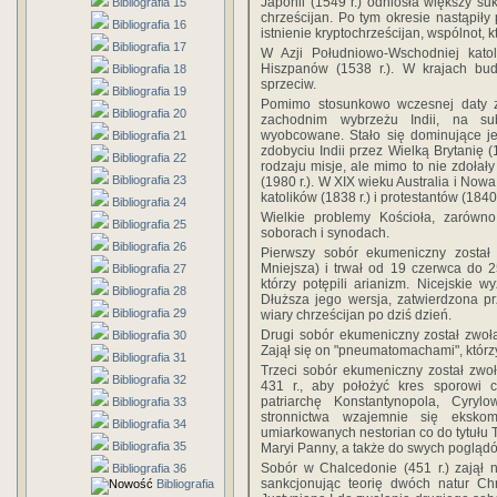
Japonii (1549 r.) odniosła większy suk
Bibliografia 15
chrześcijan. Po tym okresie nastąpiły
Bibliografia 16
istnienie kryptochrześcijan, wspólnot, 
Bibliografia 17
W Azji Południowo-Wschodniej kato
Hiszpanów (1538 r.). W krajach bud
Bibliografia 18
sprzeciw.
Bibliografia 19
Pomimo stosunkowo wczesnej daty za
Bibliografia 20
zachodnim wybrzeżu Indii, na sub
wyobcowane. Stało się dominujące jed
Bibliografia 21
zdobyciu Indii przez Wielką Brytanię 
Bibliografia 22
rodzaju misje, ale mimo to nie zdołał
Bibliografia 23
(1980 r.). W XIX wieku Australia i Now
katolików (1838 r.) i protestantów (1840 
Bibliografia 24
Wielkie problemy Kościoła, zarówno
Bibliografia 25
soborach i synodach.
Bibliografia 26
Pierwszy sobór ekumeniczny został
Mniejsza) i trwał od 19 czerwca do 2
Bibliografia 27
którzy potępili arianizm. Nicejskie 
Bibliografia 28
Dłuższa jego wersja, zatwierdzona p
Bibliografia 29
wiary chrześcijan po dziś dzień.
Drugi sobór ekumeniczny został zwoł
Bibliografia 30
Zajął się on "pneumatomachami", którzy 
Bibliografia 31
Trzeci sobór ekumeniczny został zwoł
Bibliografia 32
431 r., aby położyć kres sporowi ch
patriarchę Konstantynopola, Cyryl
Bibliografia 33
stronnictwa wzajemnie się ekskom
Bibliografia 34
umiarkowanych nestorian co do tytułu T
Bibliografia 35
Maryi Panny, a także do swych pogląd
Sobór w Chalcedonie (451 r.) zajął 
Bibliografia 36
sankcjonując teorię dwóch natur Chr
Bibliografia