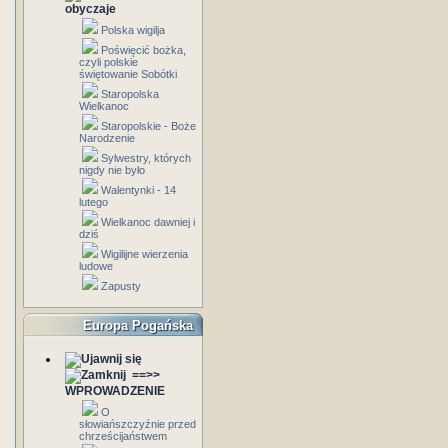
obyczaje
Polska wigilja
Poświęcić bożka,
czyli polskie
świętowanie Sobótki
Staropolska
Wielkanoc
Staropolskie - Boże
Narodzenie
Sylwestry, których
nigdy nie było
Walentynki - 14
lutego
Wielkanoc dawniej i
dziś
Wigilijne wierzenia
ludowe
Zapusty
Europa Pogańska
==>>
WPROWADZENIE
O
słowiańszczyźnie przed
chrześcijaństwem