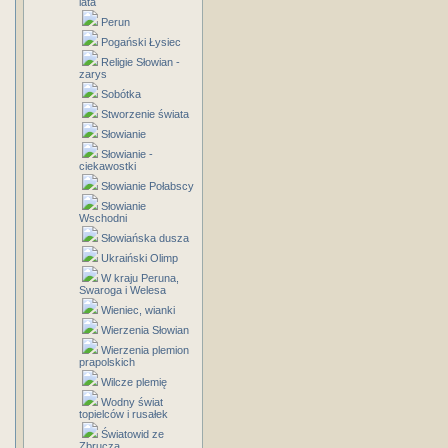
lata
Perun
Pogański Łysiec
Religie Słowian -
zarys
Sobótka
Stworzenie świata
Słowianie
Słowianie -
ciekawostki
Słowianie Połabscy
Słowianie
Wschodni
Słowiańska dusza
Ukraiński Olimp
W kraju Peruna,
Swaroga i Welesa
Wieniec, wianki
Wierzenia Słowian
Wierzenia plemion
prapolskich
Wilcze plemię
Wodny świat
topielców i rusałek
Światowid ze
Zbrucza