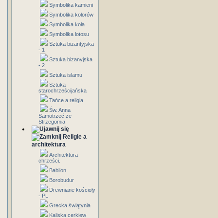
Symbolika kamieni
Symbolika kolorów
Symbolika koła
Symbolika lotosu
Sztuka bizantyjska
- 1
Sztuka bizanyjska
- 2
Sztuka islamu
Sztuka
starochrześcijańska
Tańce a religia
Św. Anna
Samotrzeć ze
Strzegomia
Religie a
architektura
Architektura
chrześci.
Babilon
Borobudur
Drewniane kościoły
- PL
Grecka świątynia
Kaliska cerkiew