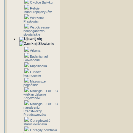
Okolice Bałtyku
Religie
Indoeuropejczyków
Wierzenia
Prasłowian
Współczesne
neopogaństwo
słowiańskie
Słowianie
Arkona
Badania nad
Słowianami
Kupalnocka
Ludowe
kosmogonie
Mazowsze
pogańskie
Mitologia - 1 cz. - O
wielkim dzbanie
Zerywanów
Mitologia - 2 cz. - O
narodzeniu
Przestworzy i
Przedstworzów
Obrzędowość
starosłowiańska
Obrzędy powitania