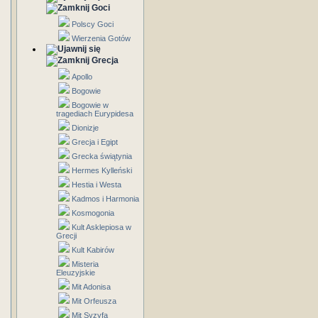
Goci
Polscy Goci
Wierzenia Gotów
Grecja
Apollo
Bogowie
Bogowie w
tragediach Eurypidesa
Dionizje
Grecja i Egipt
Grecka świątynia
Hermes Kylleński
Hestia i Westa
Kadmos i Harmonia
Kosmogonia
Kult Asklepiosa w
Grecji
Kult Kabirów
Misteria
Eleuzyjskie
Mit Adonisa
Mit Orfeusza
Mit Syzyfa