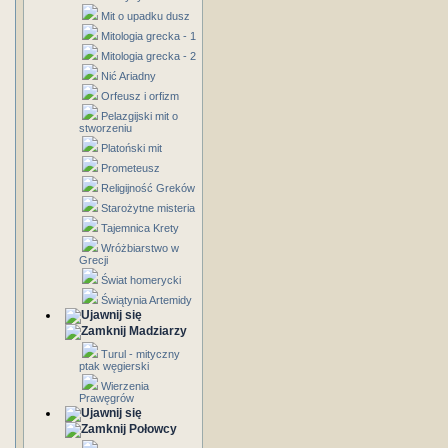
Mit o upadku dusz
Mitologia grecka - 1
Mitologia grecka - 2
Nić Ariadny
Orfeusz i orfizm
Pelazgijski mit o
stworzeniu
Platoński mit
Prometeusz
Religijność Greków
Starożytne misteria
Tajemnica Krety
Wróżbiarstwo w
Grecji
Świat homerycki
Świątynia Artemidy
Madziarzy
Turul - mityczny
ptak węgierski
Wierzenia
Prawęgrów
Połowcy