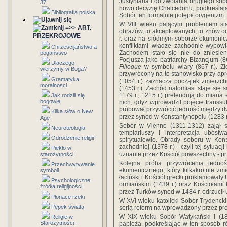
Justyniana I do zwołania drugiego sob
37
nowo decyzję Chalcedonu, podkreślają
Bibliografia polska
Sobór ten formalnie potępił orygenizm.
W VIII wieku palącym problemem stał
=>> ART.
obrazów, to akceptowanych, to znów odr
PRZEKROJOWE
r. oraz na siódmym soborze ekumenic
konfliktami władze zachodnie wypowi
Chrześcijaństwo a
Zachodem stało się nie do zniesien
pogaństwo
Focjusza jako patriarchy Bizancjum (86
Dlaczego
Filioque
w symbolu wiary (867 r.). Zł
wierzymy w Boga?
przywrócony na to stanowisko przy ap
Gramatyka
(1054 r.) zaznacza początek zmierz
moralności
(1453 r.). Zachód natomiast staje się 
1179 r., 1215 r.) pretendują do miana
Jak rodzili się
bogowie
nich, gdyż wprowadził pojęcie transsu
próbował przywrócić jedność między d
Kilka słów o New
przez synod w Konstantynopolu (1283 r.
Age
Sobór w Vienne (1311-1312) zajął s
Neuroteologia
templariuszy i interpretacja ubóstw
Odrodzenie religii
spirytuałowie. Obrady soboru w Kons
zachodniej (1378 r.) - czyli tej sytuac
Piekło w
uznanie przez Kościół powszechny - pr
starożytności
Kolejna próba przywrócenia jedno
Przechwytywanie
ekumenicznego, który kilkakrotnie zm
symboli
łaciński i Kościół grecki proklamowały 
Psychologiczne
ormiańskim (1439 r.) oraz Kościołami k
źródła religijności
przez Turków synod w 1484 r. odrzucił u
Płonące rzeki
W XVI wieku katolicki Sobór Trydencki 
Pępek świata
serią reform na wprowadzony przez pro
W XIX wieku Sobór Watykański I (18
Religie w
Starożytności -
papieża, podkreślając w ten sposób ró