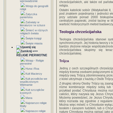
wprowadzenie
chrześcijańskich, ale także od państw
religia.
Wstęp do geografii
religii
Ostatni katolicki sobór (Watykański II,
pod znakiem pojednania i jedności e
Zatyczka
przy udziale ponad 2000 biskupów
panieńska
centralizm papieski, zniósł łacinę w l
Zaświaty w
wartość historycznych metod badawczyc
literaturze i w sztuce
Śmierć w różnych
Teologia chrześcijańska
religiach świata
Święte księgi
Teologia chrześcijańska stanowi sy
synchronicznych. Jej historia tworzy z
Święte miasta
bardzo złożone relacje współzależności
chrześcijaństwa skupimy się tera
=>>
chrześcijańskiej.
RELIGIE PIERWOTNE
Wstęp - Religie
Trójca
pierwotne
Jedną z cech szczególnych chrześcij
Huna i Roa
między trzema osobami połączonymi dziw
Kult Macierzy
między ową Trójcą zdominowaną przez 
Kult przodków we
z kolei utrzymuje z każdą z Osób Trójcy
współczesnym
Z drugiej strony Osoby Trójcy są zaa
Wietnamie
różne kombinacje między sobą lub
Kult szczątków
przykład postać Chrystusa można roz
kostnych
całości, który nazywa się Jezus Chryst
Możemy powiedzieć, że Jezus Chrystu
Mana
który rozrasta się zgodnie z regułam
Najstarsze religie
Można więc mówić o Chrystusie wyłącz
Malty
boskim i zarazem ludzkim, lub o Chrys
Najstasze religie
naturę Chrystusa można opisać jako po