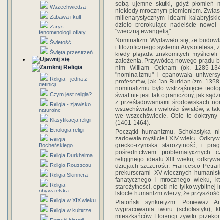
sobą ujemne skutki, gdyż płomień mi
Wszechwiedza
niekiedy mrocznym płomieniem. Zwłaszcz
Zabawa i kult
millenarystycznymi ideami kalabryjski
dzieło prorokujące nadejście nowej 
Zarys
"wieczną ewangelią".
fenomenologii ofiary
Nominalizm. Wydawało się, że budowl
Świetość
i filozoficznego systemu Arystotelesa,
Święta przestrzeń
kiedy plejada znakomitych myśliciel
założenia. Przywódcą nowego prądu będ
Religia
nim William Ockham (ok. 1285-134
"nominalizmu" i opanowała uniwersy
Religia - jedna z
profesorów, jak Jan Buridan (zm. 1358 
definicji
nominalizmu było wstrząśnięcie teolo
Czym jest religia?
świat nie jest tak ograniczony, jak sądz
z prześladowaniami środowiskach nom
Religia - zjawisko
wszechświata i wielości światów, a ta
naturalne
we wszechświecie. Obie te doktryny 
Klasyfikacja religii
(1401-1464).
Etnologia religii
Początki humanizmu. Scholastyka ni
zadowala myślicieli XIV wieku. Odkrywa
Religia
grecko-rzymska starożytność, i pr
Bocheńskiego
pośrednictwem problematycznych c
Religia Durkheima
religijnego ideału XIII wieku, odkry
Religia Rousseau
dziejach szczerości. Francesco Petra
prekursorami XV-wiecznych humanistó
Religia Skinnera
fanatycznego i mrocznego wieku, kt
Religia
starożytności, epoki nie tylko wybitnej
obywatelska
istocie humanizm wierzy, że przyszłość 
Religia w XIX wieku
Platoński synkretyzm. Ponieważ Ar
wypracowania tworu (scholastyki), 
Religia w kulturze
mieszkańców Florencji żywiło przeko