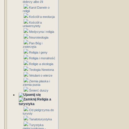
dobrzy albo źli
Karol Darwin o
religii
Kościół a ewolucja
Kościół a
uniwersytety
Medycyna i religia
Neuroteologia
Pan Bóg i
zwierzęta
Religia i geny
Religia i moralność
Religie a ekologia
Teologia Newtona
Vetulani o wierze
Ziemia płaska i
ziemia pusta
Śmierć duszy
Religia a
turystyka
Od pielgrzyma do
turysty
Tanatoturystyka
Turystyka
pielgrzymkowa -