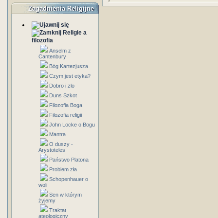
Zagadnienia Religijne
Religie a
filozofia
Anselm z
Cantenbury
Bóg Kartezjusza
Czym jest etyka?
Dobro i zlo
Duns Szkot
Filozofia Boga
Filozofia religii
John Locke o Bogu
Mantra
O duszy -
Arystoteles
Państwo Platona
Problem zła
Schopenhauer o
woli
Sen w którym
żyjemy
Traktat
ateologiczny