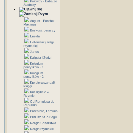
Połowcy - Baba ze
Stadnicy
Rzym
August - Pontifex
Maximus
Boskość cesarzy
Eneida
Hellenizacji religii
rzymskiej
Janus
Kaligula i Żydzi
Kolegium
pontyfików - 1
Kolegium
pontyfików - 2
Kto pierwszy palił
księgi
Kult Kybele w
Rzymie
Od Romulusa do
Republiki
Parentalia, Lemuria
Pliniusz St. o Bogu
Religie Cesarstwa
Religie rzymskie