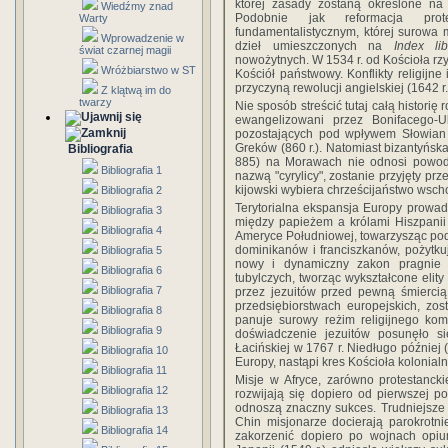
której zasady zostaną określone na
Wiedźmy znad
Podobnie jak reformacja prote
Warty
fundamentalistycznym, której surowa m
Wprowadzenie w
dzieł umieszczonych na
Index li
świat czarnej magii
nowożytnych. W 1534 r. od Kościoła rzy
Wróżbiarstwo w ST
Kościół państwowy. Konflikty religijne
przyczyną rewolucji angielskiej (1642 r.
Z klątwą im do
twarzy
Nie sposób streścić tutaj całą histori
ewangelizowani przez Bonifacego-U
pozostających pod wpływem Słowian B
Greków (860 r.). Natomiast bizantyńska
Bibliografia
885) na Morawach nie odnosi powodze
Bibliografia 1
nazwą "cyrylicy", zostanie przyjęty pr
kijowski wybiera chrześcijaństwo wscho
Bibliografia 2
Terytorialna ekspansja Europy prowad
Bibliografia 3
między papieżem a królami Hiszpanii 
Bibliografia 4
Ameryce Południowej, towarzysząc podb
dominikanów i franciszkanów, pożytkuj
Bibliografia 5
nowy i dynamiczny zakon pragnie 
Bibliografia 6
tubylczych, tworząc wykształcone elity
Bibliografia 7
przez jezuitów przed pewną śmiercią
przedsiębiorstwach europejskich, zo
Bibliografia 8
panuje surowy reżim religijnego kom
Bibliografia 9
doświadczenie jezuitów posunęło si
Łacińskiej w 1767 r. Niedługo później 
Bibliografia 10
Europy, nastąpi kres Kościoła kolonial
Bibliografia 11
Misje w Afryce, zarówno protestanckie 
Bibliografia 12
rozwijają się dopiero od pierwszej p
odnoszą znaczny sukces. Trudniejsze o
Bibliografia 13
Chin misjonarze docierają parokrotnie
Bibliografia 14
zakorzenić dopiero po wojnach opi