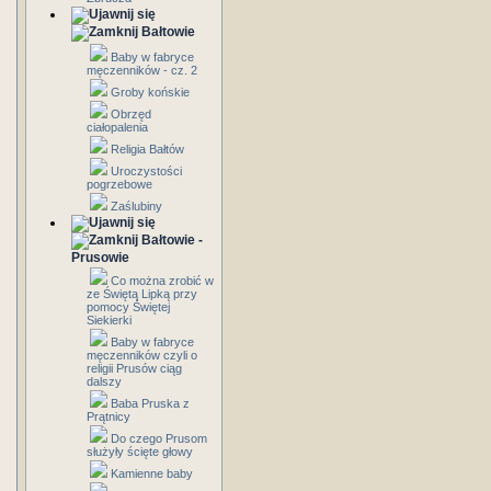
Bałtowie
Baby w fabryce
męczenników - cz. 2
Groby końskie
Obrzęd
ciałopalenia
Religia Bałtów
Uroczystości
pogrzebowe
Zaślubiny
Bałtowie -
Prusowie
Co można zrobić w
ze Świętą Lipką przy
pomocy Świętej
Siekierki
Baby w fabryce
męczenników czyli o
religii Prusów ciąg
dalszy
Baba Pruska z
Prątnicy
Do czego Prusom
służyły ścięte głowy
Kamienne baby