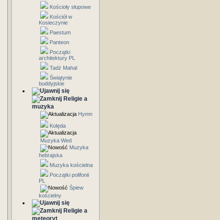
Kościoły słupowe
Kościół w
Kosieczynie
Paestum
Panteon
Początki
architektury PL
Tadż Mahal
Świątynie
buddyjskie
Religie a
muzyka
Hymn
Kolęda
Muzyka Wed
Muzyka
hebrajska
Muzyka kościelna
Początki polifonii
PL
Śpiew
kościelny
Religie a
meteoryt