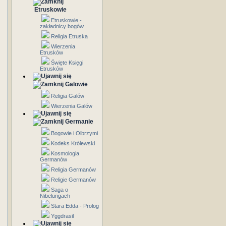
Etruskowie
Etruskowie -
zakładnicy bogów
Religia Etruska
Wierzenia
Etrusków
Święte Księgi
Etrusków
Galowie
Religia Galów
Wierzenia Galów
Germanie
Bogowie i Olbrzymi
Kodeks Królewski
Kosmologia
Germanów
Religia Germanów
Religie Germanów
Saga o
Nibelungach
Stara Edda - Prolog
Yggdrasil