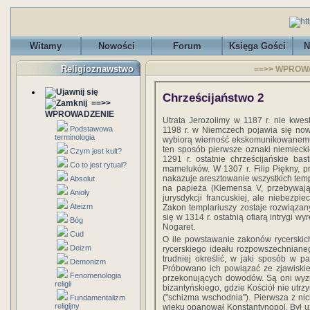
Witamy
Nowości
Forum
Księga Gości
N
Religioznawstwo
==>> WPROW
Chrześcijaństwo 2
==>>
WPROWADZENIE
Utrata Jerozolimy w 1187 r. nie kwest
Podstawowa
1198 r. w Niemczech pojawia się nowy 
terminologia
wybiorą wierność ekskomunikowanemu 
ten sposób pierwsze oznaki niemieck
Czym jest kult?
1291 r. ostatnie chrześcijańskie b
Co to jest rytuał?
mameluków. W 1307 r. Filip Piękny, p
nakazuje aresztowanie wszystkich temp
Absolut
na papieża (Klemensa V, przebywają
Anioły
jurysdykcji francuskiej, ale niebezpie
Ateizm
Zakon templariuszy zostaje rozwiązany
się w 1314 r. ostatnią ofiarą intrygi 
Bóg
Nogaret.
Cud
O ile powstawanie zakonów rycerskich
Deizm
rycerskiego ideału rozpowszechnianeg
trudniej określić, w jaki sposób w p
Demonizm
Próbowano ich powiązać ze zjawiskie
Fenomenologia
przekonujących dowodów. Są oni wyz
religii
bizantyńskiego, gdzie Kościół nie utr
("schizma wschodnia"). Pierwsza z nich
Fundamentalizm
religijny
wieku opanował Konstantynopol. Był u