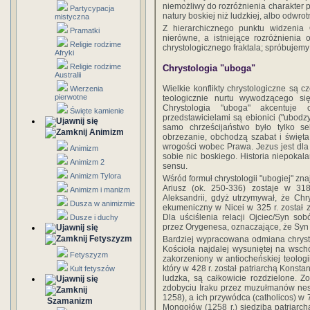
niemożliwy do rozróżnienia charakter 
Partycypacja
natury boskiej niż ludzkiej, albo odwrot
mistyczna
Z hierarchicznego punktu widzenia
Pramatki
nierówne, a istniejące rozróżnienia 
Religie rodzime
chrystologicznego fraktala; spróbujemy
Afryki
Religie rodzime
Chrystologia "uboga"
Australii
Wielkie konflikty chrystologiczne są 
Wierzenia
pierwotne
teologicznie nurtu wywodzącego się
Chrystologia "uboga" akcentuje c
Święte kamienie
przedstawicielami są ebionici ("ubodzy
samo chrześcijaństwo było tylko sek
Animizm
obrzezanie, obchodzą szabat i święt
wrogości wobec Prawa. Jezus jest dla
Animizm
sobie nic boskiego. Historia niepoka
Animizm 2
sensu.
Animizm Tylora
Wśród formuł chrystologii "ubogiej" zna
Ariusz (ok. 250-336) zostaje w 31
Animizm i manizm
Aleksandrii, gdyż utrzymywał, że Chry
Dusza w animizmie
ekumeniczny w Nicei w 325 r. został
Dla uściślenia relacji Ojciec/Syn so
Dusze i duchy
przez Orygenesa, oznaczające, że Syn j
Fetyszyzm
Bardziej wypracowana odmiana chrysto
Kościoła najdalej wysuniętej na wsch
Fetyszyzm
zakorzeniony w antiocheńskiej teologi
który w 428 r. został patriarchą Konsta
Kult fetyszów
ludzka, są całkowicie rozdzielone. Z
zdobyciu Iraku przez muzułmanów nest
1258), a ich przywódca (catholicos) w
Szamanizm
Mongołów (1258 r.) siedziba patriarcha