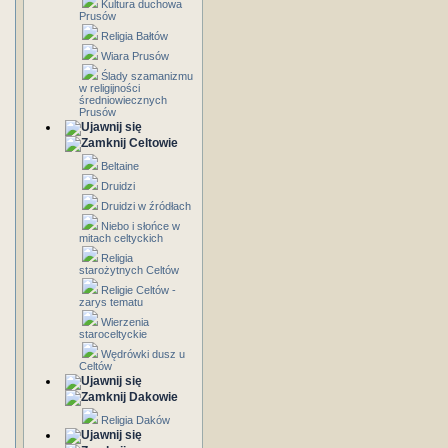
Kultura duchowa
Prusów
Religia Bałtów
Wiara Prusów
Ślady szamanizmu
w religijności
średniowiecznych
Prusów
Celtowie
Beltaine
Druidzi
Druidzi w źródłach
Niebo i słońce w
mitach celtyckich
Religia
starożytnych Celtów
Religie Celtów -
zarys tematu
Wierzenia
staroceltyckie
Wędrówki dusz u
Celtów
Dakowie
Religia Daków