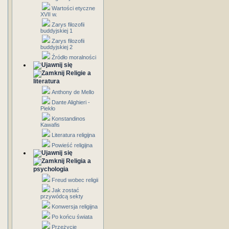
Wartości etyczne
XVII w.
Zarys filozofii
buddyjskiej 1
Zarys filozofii
buddyjskiej 2
Źródło moralności
Religie a
literatura
Anthony de Mello
Dante Alighieri -
Piekło
Konstandinos
Kawafis
Literatura religijna
Powieść religijna
Religia a
psychologia
Freud wobec religii
Jak zostać
przywódcą sekty
Konwersja religijna
Po końcu świata
Przeżycie