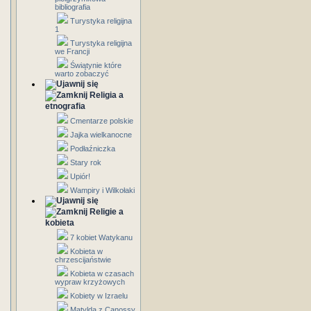
bibliografia
Turystyka religijna
1
Turystyka religijna
we Francji
Świątynie które
warto zobaczyć
Religia a
etnografia
Cmentarze polskie
Jajka wielkanocne
Podłaźniczka
Stary rok
Upiór!
Wampiry i Wilkołaki
Religie a
kobieta
7 kobiet Watykanu
Kobieta w
chrzescijaństwie
Kobieta w czasach
wypraw krzyżowych
Kobiety w Izraelu
Matylda z Canossy