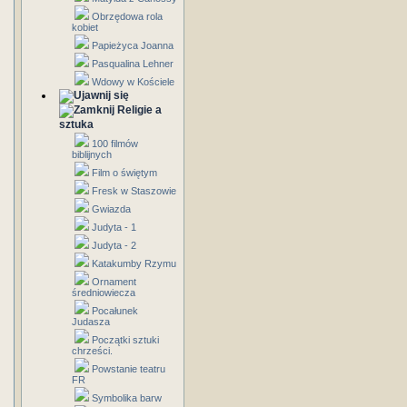
Obrzędowa rola
kobiet
Papieżyca Joanna
Pasqualina Lehner
Wdowy w Kościele
Religie a
sztuka
100 filmów
biblijnych
Film o świętym
Fresk w Staszowie
Gwiazda
Judyta - 1
Judyta - 2
Katakumby Rzymu
Ornament
średniowiecza
Pocałunek
Judasza
Początki sztuki
chrześci.
Powstanie teatru
FR
Symbolika barw