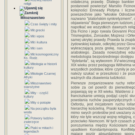
Rozwój historii
ostateczną prawdę. Dlatego bankie
religii
postanowił powierzyć Marsilio Ficino
kolejności Enneady Plotyna i liczne
powszechnie jako "włoskie Odrodzeni
Mitoznawstwo
nazwano "platońskim synkretyzmem", c
objawienia" Boga pierwszym ludziom, j
Czas święty i mity
napotkać we wszystkich dawnych religia
Mit grecki
Dla Ficino i jego rywala Giovanni Pi
Trismegistos, Zoroaster, Mojżesz i Orf
Mit i epos
samej ukrytej prawdy. Prawda ta znajdu
Mit i kultura
żydowskiej kabale, odkrytej przez Giov
wykraczającą poza grekę, nauczył si
Mit i sen
arabskiego. Zasada nowożytnej eduk
Mit kosmogoniczny
metodologia bezpośredniego dostępu d
Ks. Rodz.
"dyletanta", są wytworem XV-wieczn
Mitologia w historii
XIX wieku przez pedagoga Wilhelma v
kultury
wszystkich podstaw, które czyniły je po
należy szukać w przeszłości i że poz
Mitologie Czarnej
Afryki
ważnych dla zbawienia ludzkości.
Pierwsze zorganizowane ruchy refor
Mitoznawstwo
starożytne
sobie za cel powrót do pierwotneg
pojawiają się w XII wieku. Waldensi z 
Mity - część
franciszkanie umieją podjąć część słu
kultury
powstania ruchów pauperystycznych i m
Mity o potopie
Oxfordu, jest inicjatorem ruchu lolla
hierarchię kościelną. Praski kaznodzie
Na początku była
woda
mimo swych protestów jest uważany za
który nie tyle wszczął wojnę religijn
Potwory ludzko-
przeciwko Niemcom. W tych czasach p
zwierzęce
porozumienia między Kościołami zac
Ptaki w mitach i
upadkiem Konstantynopola. Konflik
legendach
mające pozór absurdalnego sporu