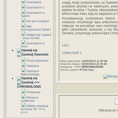
Szamanizm
ustają misje nestoriańskie na Daleki
przejdzie później na katolicyzm, po
Szamanizm 2
ataków Kurdów i Turków ottomańskich
Szamanizm w
północnego Iraku żyją na wygnaniu w 
Syberii
Konsekwencją rozdzielenia dwóch 
Kim jest szaman?
nestorian chrystologii typu antiocheń
zstępuje na proroków) oraz mariologii
Mity
tylko człowiekowi Jezusowi, a nie Bo
kosmogoniczne Syberii
Genitrix),
przyznając jedynie tytuł
Chris
Religie Azji i Syberii
- zarys tematu
Szamanizm w
c.d.n.
Korei
czytaj część 1
Totemizm
Teoria totemizmu
Data utworzenia:
14/02/2013 @ 20:38
Ostatnie zmiany:
23/10/2013 @ 00:40
Totemizm
Kategoria :
==>> WPROWADZENIE
Strona czytana
97142 razy
Totemizm
Malinowskiego
=>>
CHRONOLOGIA
Prehistoria
Pierwsze
cywilizacje
Wielkie rewolucje
duchowe VII - IV w.
Nikt jeszcze 
p.n.e