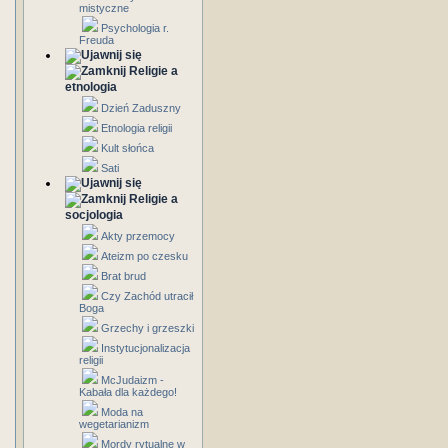
mistyczne
Psychologia r.
Freuda
Religie a
etnologia
Dzień Zaduszny
Etnologia religii
Kult słońca
Sati
Religie a
socjologia
Akty przemocy
Ateizm po czesku
Brat brud
Czy Zachód utracił
Boga
Grzechy i grzeszki
Instytucjonalizacja
religii
McJudaizm -
Kabała dla każdego!
Moda na
wegetarianizm
Mordy rytualne w