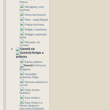
Polsce
Nieodparty urok
kastracji
Nowa duchowość
Piwo - napój Bogów
Policja duchowa
Religia i wspólnota
Religijne wędrówki
ludów
Różaniec na
zdrowie
Religie a
polityka
Boska polityka
Doktryna
Reagana
Hezbollah
wojownicy Boga
Historia wolności w
chrześ.
Islam kontra
hinduizm
Kara śmierci
Kara śmierci w
Piśmie Świętym i
nauczaniu katolickim