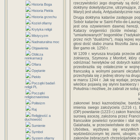
rzeczywistości jego dogmaty są dość
Historia Boga
doktryny doketystyczne, utrzymujące, ż
Historia Piekła
Maryi) jest ułudą. Antyjudaistycznie 
Historia grzechu
Druga doktryna katarów zastępuje popr
Sobór katarów w Saint-Felix-de-Lauraga
Kozioł ofiarny
jest ona ożywieniem dawnej herezji,
Krytyka religii
Katarzy orygeniści (ściśle mówiąc
"umiarkowanych" bogomiłów ("radykaln
Mistycyzm
przez nich "dualizmu"), mają lepiej w
Nadnaturalna moc
głosi dość słabo znana filozofia Jana
Ber gamo ok. 1250 r.
Objawienia
W 1209 r. wyrusza krucjata przeciw 
Oblicza
żołnierza, Szymona z Monfort, który 
reinkarnacji
odróżniać heretyków od dobrych katol
Ofiara
przeobraziła się ostatecznie w wojn
Opętanie
francuską a wolnymi panami okcytańs
przechylała się z jednej strony na dru
Piekło
w marcu 1244 r. Jak się wydaje, przyw
Początki badań
wkrótce pojawią się słynni bankierzy i
religii PL
Południa i możliwe, że zabrali ze sobą 
Początki
P
religioznawstwa
u
zakonowi braci kaznodziejów, bard
Politeizm
imienia swego założyciela (1216 r.)
Raj
(OP) powstanie (1223 r.) zakon francis
Religijność a
surową ascezę, założona przez Francis
duchowość
francuskie powieści rycerskie i stał 
Galahada, w przeciwieństwie do nich 
Sumienie
Ubóstwa, wyzbywa się wszystkic
Symbol
wydziedziczonym tej ziemi, ubogim,
zakonów żebraczych chrześcijańskie po
System ofiarny