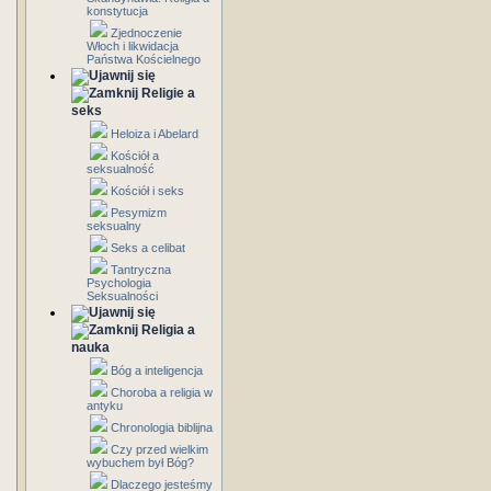
konstytucja
Zjednoczenie
Włoch i likwidacja
Państwa Kościelnego
Religie a
seks
Heloiza i Abelard
Kościół a
seksualność
Kościół i seks
Pesymizm
seksualny
Seks a celibat
Tantryczna
Psychologia
Seksualności
Religia a
nauka
Bóg a inteligencja
Choroba a religia w
antyku
Chronologia biblijna
Czy przed wielkim
wybuchem był Bóg?
Dlaczego jesteśmy