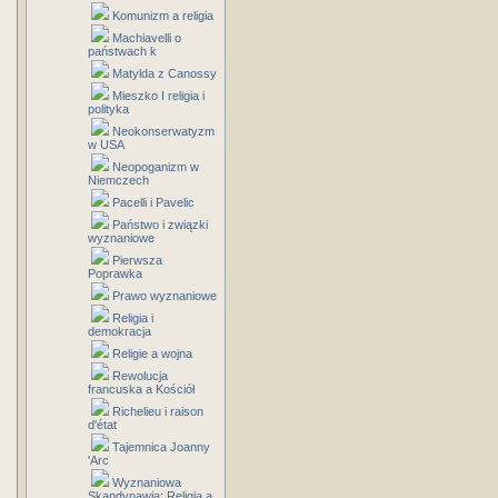
Komunizm a religia
Machiavelli o
państwach k
Matylda z Canossy
Mieszko I religia i
polityka
Neokonserwatyzm
w USA
Neopoganizm w
Niemczech
Pacelli i Pavelic
Państwo i związki
wyznaniowe
Pierwsza
Poprawka
Prawo wyznaniowe
Religia i
demokracja
Religie a wojna
Rewolucja
francuska a Kościół
Richelieu i raison
d'état
Tajemnica Joanny
'Arc
Wyznaniowa
Skandynawia: Religia a