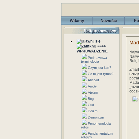
Witamy
Nowości
Fo
Religioznawstwo
Mad
==>>
WPROWADZENIE
Najw
Najwy
Podstawowa
Rolę 
terminologia
Czym jest kult?
Zmar
szcz
Co to jest rytuał?
potra
Absolut
Madag
Anioły
„raza
codz
Ateizm
Bóg
Cud
Deizm
Demonizm
Fenomenologia
religii
Fundamentalizm
religijny