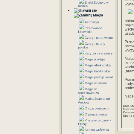
Ombi
Znaki Zodiaku w
wynag
mitach
Magia
półn
Astrologia
najko
Czarownice
wsch
Litewskie
usadz
Czary i czarownice
Przez
Czary i czarty
prze
polskie
wyczy
Kary za czarymary
Malga
Magia a religia
miesz
Magia afrykańska
wscho
„bram
Magia babilońska
Magia podbija świat
Pomim
Magia w islamie
trady
prote
Magia w
średniowieczu
Nade
Matka Joanna od
Aniołów
Data ut
O czarownicach
Ostatni
Kategor
O pojęciu magii
Strona 
Procesy o czary -
Prusy
Sztuka wróżenia