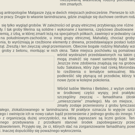
niezbywalną własnością rodziny pochowan
nim zmarłych.
g antropologów Malgasze żyją w dwóch miejscach jednocześnie. Pierwsze to ich
ce pracy. Drugie to własnie tanindrazana, gdzie znajduje się duchowe centrum rodz
 się tylko wygląd grobów. W zależności od grupy etnicznej przybierają one różne
łty. I tak groby Merina są solidne i wykonane z kamienia, częściowo zbudowane
iemią, z izbą, w której zmarli leżą na specjalnych półkach, zawinięci w jedwabny ca
 na południowym-zachodzie, u innej grupy etnicznej, Mahafaly, chociaż grob
nia, to wyróżniają je rzeźbione elementy z drewna, przedstawiające postaci ludz
ząt. Zresztą i ten zwyczaj uległ przemianom. Obecnie bogate rodziny Mahafaly w
 groby z betonu, montując w nich okna. Takie miejsca pochówku są pomalow
wśród wyobrażeń
przedstawionych na takim 
mogą znaleźć się nawet samoloty bądź taks
Jeszcze inne zdobienia znajdują się na grob
ludu Sakalava, który żyje nad rzeką Moronda
to rzeźbienia o tematyce seksualnej. M
podkreślić siłę płynącą od przodków, którzy t
nowe życie w kolejne pokolenia.
Wśród ludów Merina i Betsileo, z wyżyn centr
w środkowej części wyspy, jest praktyk
szczególny zwyczaj – famadihana (dosł
„umieszczanie” zmarłego). Ma on miejsce, 
zmarły zostaje przeniesiony z grobu tymcza
ałego, zlokalizowanego w tanindrazana. W praktyce oznacza to wyjęcie szc
ego i owinięcie ich w nowy całun bądź przeniesienie z jednego grobu do innego.
o z organizacją dużej uroczystości, na którą zapraszani są liczni goście. Te
lnego przebywania z przodkami stanowi środek zapobiegawczy prze
dowoleniem, Przyjęło się, że ci, których stać na zorganizowanie famadihany, powi
ć. Inaczej dopuściliby się poważnego wykroczenia.