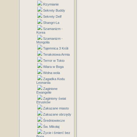
Rzymianie
Sekrety Buddy
Sekrety Delf
Shangri-La
Szamanizm -
Korea
Szamanizm -
Mongolia
Tajemnica 3 Króli
Terakotowa Armia
Terror w Tokio
Wiara w Boga
Wolna wola
Zagadka Kodu
Leonarda
Zaginione
Ewangelie
Zaginiony świat
Etrusków
Zakazane miasto
Zakazane obrzędy
Średniowiecze
Św. Mikołaj
Życie i śmierć bez
Boga