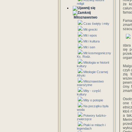
nowyc
Rozwój historii
religii
że k
całun
famad
Mitoznawstwo
Famad
Czas święty i mity
zmarł
szacu
Mit grecki
Mit i epos
Mit i kultura
stara
Mit i sen
się 
Mit kosmogoniczny
prze
Ks. Rodz.
organ
Mitologia w historii
Malga
kultury
czyli
Mitologie Czarnej
złą 
Afryki
wszec
Mitoznawstwo
pewny
starożytne
ćmy. 
zmarł
Mity - część
kultury
Osoby
Mity o potopie
one 
Na początku była
etnic
woda
ktoś 
a tak
Potwory ludzko-
zwierzęce
Meri
przed
Ptaki w mitach i
wyksz
legendach