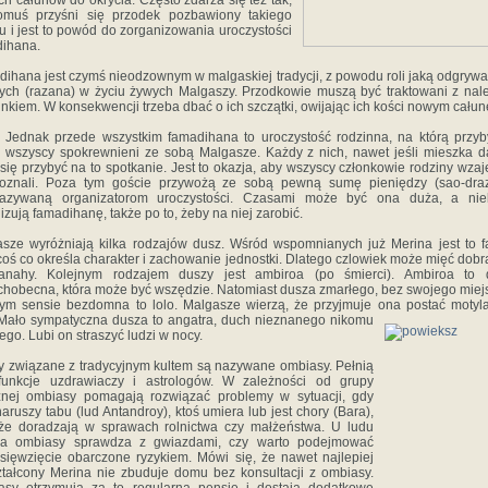
h całunów do okrycia. Często zdarza się też tak,
omuś przyśni się przodek pozbawiony takiego
u i jest to powód do zorganizowania uroczystości
ihana.
ihana jest czymś nieodzownym w malgaskiej tradycji, z powodu roli jaką odgrywa
ych (razana) w życiu żywych Malgaszy. Przodkowie muszą być traktowani z na
nkiem. W konsekwencji trzeba dbać o ich szczątki, owijając ich kości nowym cału
Jednak przede wszystkim famadihana to uroczystość rodzinna, na którą przy
wszyscy spokrewnieni ze sobą Malgasze. Każdy z nich, nawet jeśli mieszka d
 się przybyć na to spotkanie. Jest to okazja, aby wszyscy członkowie rodziny wza
poznali. Poza tym goście przywożą ze sobą pewną sumę pieniędzy (sao-draz
kazywaną organizatorom uroczystości. Czasami może być ona duża, a niek
izują famadihanę, także po to, żeby na niej zarobić.
sze wyróżniają kilka rodzajów dusz. Wśród wspomnianych już Merina jest to 
 coś co określa charakter i zachowanie jednostki. Dlatego czlowiek może mięć dobr
fanahy. Kolejnym rodzajem duszy jest ambiroa (po śmierci). Ambiroa to 
hobecna, która może być wszędzie. Natomiast dusza zmarłego, bez swojego miej
m sensie bezdomna to lolo. Malgasze wierzą, że przyjmuje ona postać motyl
Mało sympatyczna dusza to angatra,
duch nieznanego nikomu
ego. Lubi on straszyć ludzi w nocy.
 związane z tradycyjnym kultem są nazywane ombiasy. Pełnią
funkcje uzdrawiaczy i astrologów. W zależności od grupy
znej ombiasy pomagają rozwiązać problemy w sytuacji, gdy
naruszy tabu (lud Antandroy), ktoś umiera lub jest chory (Bara),
że doradzają w sprawach rolnictwa czy małżeństwa. U ludu
na ombiasy sprawdza z gwiazdami, czy warto podejmować
sięwzięcie obarczone ryzykiem. Mówi się, że nawet najlepiej
tałcony Merina nie zbuduje domu bez konsultacji z ombiasy.