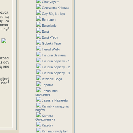
Chasydyzm
Czerwona Królowa
ężyca,
Czy Bóg istnieje
sze są
Echnaton
ny za
nocno-
Egipcjanie
i być
Egipt
Egipt -Teby
Gobekli Tepe
Herod Wielki
Historia Szatana
szości
Historia papieży - 1
as gdy
są one
Historia papieży - 2
Historia papieży - 3
gijnej
Istnienie Boga
m bądź
Japonia
Jezus inne
spojrzenie
Jezus z Nazaretu
Karnak - świątynia
bogów
Katedra
Gnieźnieńska
Katedry
Kim naprawdę był