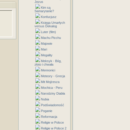
Jezus
Kim są
Samarytanie?
Konfucjusz
Księga Umarłych
versus Dekalog
Luter (film)
Machu Picchu
Majowie
Mari
Megality
Meksyk - Bóg,
złoto i chwała
Mennonici
Meteory - Grecja
Mit Mojżesza
Mochica - Peru
Narodziny Diabła
Nubia
Podświadomość
Poganie
Reformacja
Religie w Polsce
Religie w Polsce 2