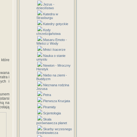
Jezus -
dzieciństwo
Katedra w
Strasburgu
Katedry gotyckie
Kody
chrześcijaństwa
Masaru Emoto -
Wieści z Wody
Mnisi i kacerze
Nauka o stanie
umyslu
 które
Newton - Mroczny
Heretyk
kowana
Niebo na ziemi -
atra i
Buddyzm
ych i
Nieznana rodzina
Jezusa
ałunem
Petra
starsi
Pierwsza Krucjata
aną na
ostają
Piramidy
Scjentologia
Skala
porównawcza planet
Skarby wczesnego
Średniowiecza