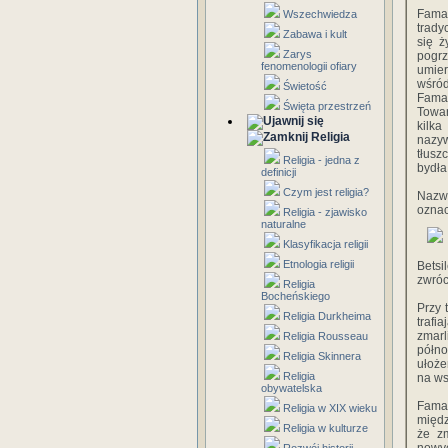
Famad
Wszechwiedza
trady
Zabawa i kult
się ż
Zarys
pogrz
fenomenologii ofiary
umier
wśród
Świetość
Fama
Święta przestrzeń
Towar
kilka
Religia
nazy
tłusz
Religia - jedna z
bydła
definicji
Czym jest religia?
Nazwa
oznac
Religia - zjawisko
naturalne
Klasyfikacja religii
Etnologia religii
Bets
zwróc
Religia
Bocheńskiego
Przy 
Religia Durkheima
trafi
zmarl
Religia Rousseau
półno
Religia Skinnera
ułoże
Religia
na ws
obywatelska
Fama
Religia w XIX wieku
międz
Religia w kulturze
że zm