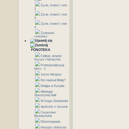
Życie, śmierć i rein
1
Życie, śmierć i rein
3
Życie, śmierć i rein
4
Żydowski
cmentarz
FONOTEKA
Celibat, dziwne
fryzury i hierarchia
Profesjonalizacja
kleru - 2
Jezus Mesjasz
Kto napisał Biblię?
Religia w Europie
Mitologia
Starożytnej Italii
W kręgu Światowita
Apokryfy o Jezusie
Cesarstwo
Bizantyńskie
Dhammapada
Herezje i doktryna