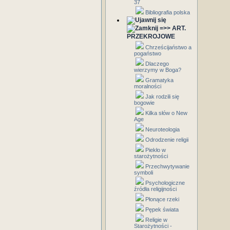
37
Bibliografia polska
=>> ART.
PRZEKROJOWE
Chrześcijaństwo a
pogaństwo
Dlaczego
wierzymy w Boga?
Gramatyka
moralności
Jak rodzili się
bogowie
Kilka słów o New
Age
Neuroteologia
Odrodzenie religii
Piekło w
starożytności
Przechwytywanie
symboli
Psychologiczne
źródła religijności
Płonące rzeki
Pępek świata
Religie w
Starożytności -