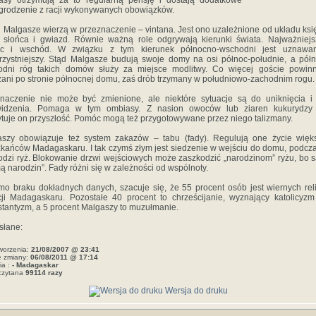
asy otrzymują za to regularną pensję i dostają dodatkowe
rodzenie z racji wykonywanych obowiązków.
Malgasze wierzą w przeznaczenie – vintana. Jest ono uzależnione od układu ksi
słońca i gwiazd. Równie ważną role odgrywają kierunki świata. Najważniej
oc i wschód. W związku z tym kierunek północno-wschodni jest uznawa
rzystniejszy. Stąd Malgasze budują swoje domy na osi północ-południe, a pół
odni róg takich domów służy za miejsce modlitwy. Co więcej goście powinn
ani po stronie północnej domu, zaś drób trzymany w południowo-zachodnim rogu.
naczenie nie może być zmienione, ale niektóre sytuacje są do uniknięcia i
widzenia. Pomaga w tym ombiasy. Z nasion owoców lub ziaren kukurydzy
tuje on przyszłość. Pomóc mogą też przygotowywane przez niego talizmany.
szy obowiązuje też system zakazów – tabu (fady). Regulują one życie więk
kańców Madagaskaru. I tak czymś złym jest siedzenie w wejściu do domu, podcz
dzi ryż. Blokowanie drzwi wejściowych może zaszkodzić „narodzinom” ryżu, bo 
ą narodzin”. Fady różni się w zależności od wspólnoty.
o braku dokładnych danych, szacuje się, że 55 procent osób jest wiernych reli
cji Madagaskaru. Pozostałe 40 procent to chrześcijanie, wyznający katolicyz
stantyzm, a 5 procent Malgaszy to muzułmanie.
słane:
worzenia:
21/08/2007 @ 23:41
e zmiany:
06/08/2011 @ 17:14
ia :
- Madagaskar
czytana
99114 razy
Wersja do druku