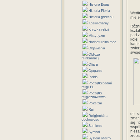
Historia Boga
Historia Piekła
Wedłu
Historia grzechu
miejs
Kozioł ofiarny
Różni
Krytyka religii
kszta
pod z
Mistycyzm
kolei
Nadnaturalna moc
kamie
zwier
Objawienia
swoje
Oblicza
reinkarnacji
Ofiara
Opętanie
Piekło
Początki badań
religii PL
Początki
religioznawstwa
Politeizm
Raj
do st
Religijność a
zmarł
duchowość
się t
Sumienie
wspó
nieza
Symbol
zrobi
System ofiarny