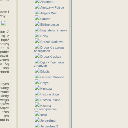
ych w
Alhambra
Amisze w Polsce
 dom i
Angkor Wat
iny.
Babilon
Biblijne bestie
Bóg, ateiści i nauka
łun. Z
y są z
Chiny
i bądź
Chrześcijaństwo
znoszą
Droga Krzyżowa
ane, a
na filipinach
grobie
ówki.
Druga Krucjata
owcach
Egipt - Tajemnice
va. Są
zmarłych
a ona
Etiopia
chnęli
Geniusz Darwina
Hetyci
alnych
owany
Hipnoza
ownie
Historia Boga
kiedy
sowego
Historia Pisma
zątków
Historia
 Wiąże
chrześcijaństwa
n czas
Indie
d ich
nni to
Jerozolima
Jerozolima 2