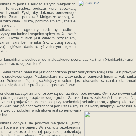
ihana to jedna z bardzo starych malgaskich
cji. To uroczystość podczas której spotykają
ywi i zmarli. Żywi, aby dokonać ponownego
ebu. Zmarli, ponieważ Malgasze wierzą, że
a tylko ciało. Dusza, pomimo śmierci, zostaje
 żywych.
dihana to ogromny rodzinny festiwal.
zyszy mu taniec i wspólny śpiew. Może trwać
 dni. Każdy z nich jest wielkim przyjęciem,
wanym vary be menaka (ryż z dużą ilością
czu) – główne danie to ryż z tłustym mięsem
 zebu.
 famadihana pochodzi od malgaskiego słowa vadika (f-am-(v)adika/h(a)-ana),
za obracać się, zamienić.
Sama famadihana nie jest obchodzona przez wszystkich Malgaszy. Jest prakty
w środkowej części Madagaskaru, na wyżynach, w regionach Imerina, Vakinankar
ileo Północne. Jej najważniejszym celem jest okazanie szacunku dla zmarł
enie się do nich z prośbą o błogosławieństwo.
tej okazji szczątki zmarłej osoby są po raz drugi pochowane. Owinięte nowym c
ają do tego samego bądź nowego grobu. Są układane w zależności od wieku. Naj
i zajmują najważniejsze miejsce przy wschodniej ścianie grobu, z głową skierow
c (kierunek północno-wschodni jest uznawany za najkorzystniejszy). Pozostali z
ni według pokoleń, a
ich głowa jest zorientowana
chód.
dihana odbywa się podczas malgaskiej „zimy”,
y lipcem a sierpniem. Wynika to z przekonania,
arli w okresie chłodnej pory roku, potrzebują