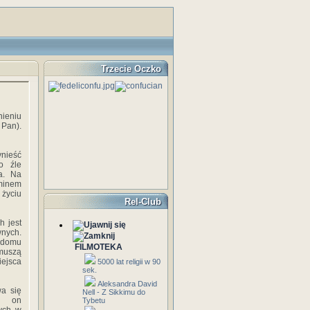
Trzecie Oczko
ieniu
 Pan).
nieść
o źle
ła. Na
rminem
 życiu
Rel-Club
h jest
nych.
 domu
FILMOTEKA
 muszą
ejsca
5000 lat religii w 90
sek.
Aleksandra David
wa się
Nell - Z Sikkimu do
st on
Tybetu