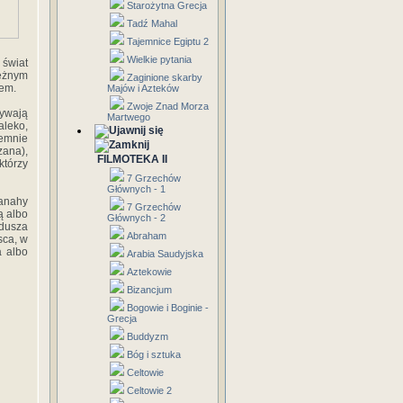
Starożytna Grecja
Tadź Mahal
Tajemnice Egiptu 2
Wielkie pytania
 świat
leżnym
Zaginione skarby
nem.
Majów i Azteków
Zwoje Znad Morza
bywają
Martwego
aleko,
jemnie
ana),
FILMOTEKA II
tórzy
7 Grzechów
Głównych - 1
fanahy
7 Grzechów
ą albo
Głównych - 2
dusza
Abraham
sca, w
a albo
Arabia Saudyjska
Aztekowie
Bizancjum
Bogowie i Boginie -
Grecja
Buddyzm
Bóg i sztuka
Celtowie
Celtowie 2