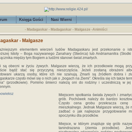
rum
Księga Gości
Nasi Wierni
- Madagaskar - Madagaskar - Malgasze -Animiści
agaskar - Malgasze
ażniejszym elementem wierzeń ludów Madagaskaru jest przekonanie o istn
ższej Istoty – Boga nazywanego Zanahary (Stwórca) lub Andriamanitra (Słodki
łącznika między tym Bogiem a ludźmi stanowi świat zmarłych.
li są obecni w życiu żywych. Malgasze wierzą, że ich przodkowie mogą przy
ęście bądź stać się przyczyną nieszczęścia. Jeżeli zostaną obrażeni alb
ktowani ukarzą osoby, które ich nie szanują. Zmarli są źródłem dobra i z
askarze często mówi się o nich jak o „bogach na Ziemi”. Określa się ich także te
na” (przodkowie). Pomimo śmierci należą oni do rodziny i uczestniczą w jej
iennym.
Miejscem spotkania świata żywych i zmarłyc
grób. Pochówek należy do bardzo kosztow
Często cena grobu przekracza cenę
mieszkalnego. Jednak Malgasze wierzą, że
zadbać o jak najlepsze przygotowanie mi
spoczynku dla przodków.
Miejsce, w którym znajduje się grób nazy
tanindrazana (ziemia przodków). Je