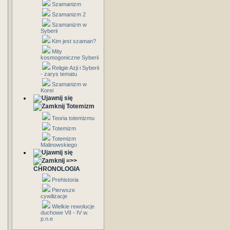
Szamanizm
Szamanizm 2
Szamanizm w
Syberii
Kim jest szaman?
Mity
kosmogoniczne Syberii
Religie Azji i Syberii
- zarys tematu
Szamanizm w
Korei
Totemizm
Teoria totemizmu
Totemizm
Totemizm
Malinowskiego
=>>
CHRONOLOGIA
Prehistoria
Pierwsze
cywilizacje
Wielkie rewolucje
duchowe VII - IV w.
p.n.e