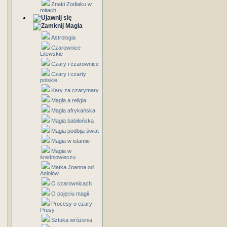
Znaki Zodiaku w
mitach
Magia
Astrologia
Czarownice
Litewskie
Czary i czarownice
Czary i czarty
polskie
Kary za czarymary
Magia a religia
Magia afrykańska
Magia babilońska
Magia podbija świat
Magia w islamie
Magia w
średniowieczu
Matka Joanna od
Aniołów
O czarownicach
O pojęciu magii
Procesy o czary -
Prusy
Sztuka wróżenia