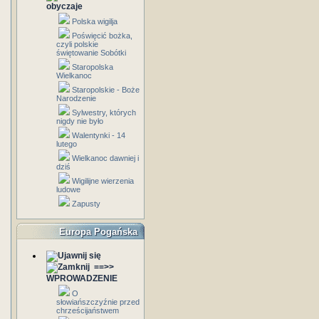
obyczaje
Polska wigilja
Poświęcić bożka,
czyli polskie
świętowanie Sobótki
Staropolska
Wielkanoc
Staropolskie - Boże
Narodzenie
Sylwestry, których
nigdy nie było
Walentynki - 14
lutego
Wielkanoc dawniej i
dziś
Wigilijne wierzenia
ludowe
Zapusty
Europa Pogańska
==>>
WPROWADZENIE
O
słowiańszczyźnie przed
chrześcijaństwem