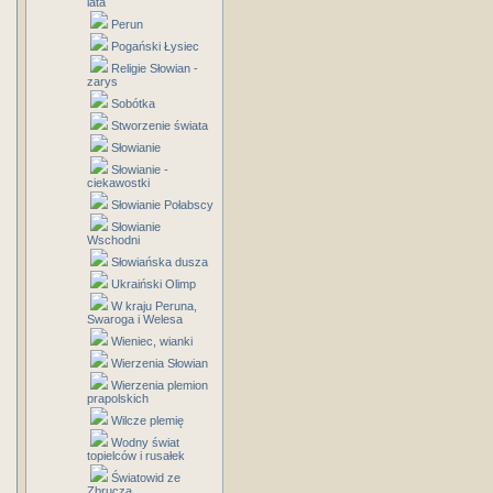
lata
Perun
Pogański Łysiec
Religie Słowian -
zarys
Sobótka
Stworzenie świata
Słowianie
Słowianie -
ciekawostki
Słowianie Połabscy
Słowianie
Wschodni
Słowiańska dusza
Ukraiński Olimp
W kraju Peruna,
Swaroga i Welesa
Wieniec, wianki
Wierzenia Słowian
Wierzenia plemion
prapolskich
Wilcze plemię
Wodny świat
topielców i rusałek
Światowid ze
Zbrucza