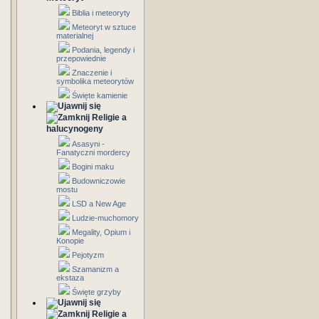
Biblia i meteoryty
Meteoryt w sztuce
materialnej
Podania, legendy i
przepowiednie
Znaczenie i
symbolika meteorytów
Święte kamienie
Religie a
halucynogeny
Asasyni -
Fanatyczni mordercy
Bogini maku
Budowniczowie
mostu
LSD a New Age
Ludzie-muchomory
Megality, Opium i
Konopie
Pejotyzm
Szamanizm a
ekstaza
Święte grzyby
Religie a