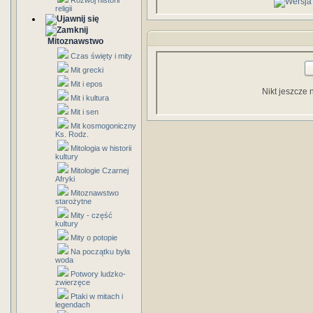
Rozwój historii
religii
Mitoznawstwo
Czas święty i mity
Mit grecki
Mit i epos
Nikt jeszcze 
Mit i kultura
Mit i sen
Mit kosmogoniczny
Ks. Rodz.
Mitologia w historii
kultury
Mitologie Czarnej
Afryki
Mitoznawstwo
starożytne
Mity - część
kultury
Mity o potopie
Na początku była
woda
Potwory ludzko-
zwierzęce
Ptaki w mitach i
legendach