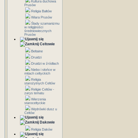
Kultura duchowa
Prusów
Religia Bałtów
Wiara Prusów
Ślady szamanizmu
w religijności
średniowiecznych
Prusów
Celtowie
Beltaine
Druidzi
Druidzi w źródłach
Niebo i słońce w
mitach celtyckich
Religia
starożytnych Celtów
Religie Celtów -
zarys tematu
Wierzenia
staroceltyckie
Wędrówki dusz u
Celtów
Dakowie
Religia Daków