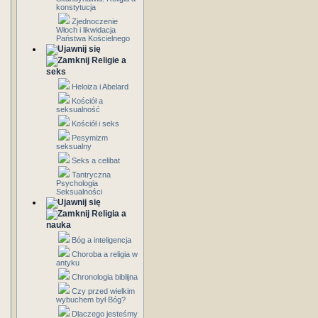
konstytucja
Zjednoczenie
Włoch i likwidacja
Państwa Kościelnego
Religie a
seks
Heloiza i Abelard
Kościół a
seksualność
Kościół i seks
Pesymizm
seksualny
Seks a celibat
Tantryczna
Psychologia
Seksualności
Religia a
nauka
Bóg a inteligencja
Choroba a religia w
antyku
Chronologia biblijna
Czy przed wielkim
wybuchem był Bóg?
Dlaczego jesteśmy