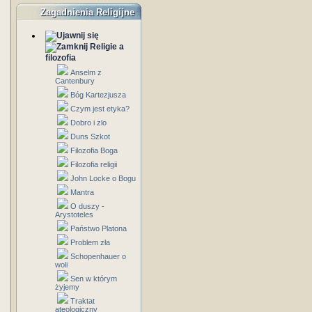
Zagadnienia Religijne
Religie a
filozofia
Anselm z
Cantenbury
Bóg Kartezjusza
Czym jest etyka?
Dobro i zlo
Duns Szkot
Filozofia Boga
Filozofia religii
John Locke o Bogu
Mantra
O duszy -
Arystoteles
Państwo Platona
Problem zła
Schopenhauer o
woli
Sen w którym
żyjemy
Traktat
ateologiczny