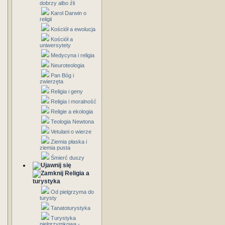
dobrzy albo źli
Karol Darwin o
religii
Kościół a ewolucja
Kościół a
uniwersytety
Medycyna i religia
Neuroteologia
Pan Bóg i
zwierzęta
Religia i geny
Religia i moralność
Religie a ekologia
Teologia Newtona
Vetulani o wierze
Ziemia płaska i
ziemia pusta
Śmierć duszy
Religia a
turystyka
Od pielgrzyma do
turysty
Tanatoturystyka
Turystyka
pielgrzymkowa -