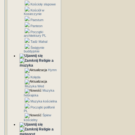
Kościoły słupowe
Kościół w
Kosieczynie
Paestum
Panteon
Początki
architektury PL
Tadż Mahal
Świątynie
buddyjskie
Religie a
muzyka
Hymn
Kolęda
Muzyka Wed
Muzyka
hebrajska
Muzyka kościelna
Początki polifonii
PL
Śpiew
kościelny
Religie a
meteoryt