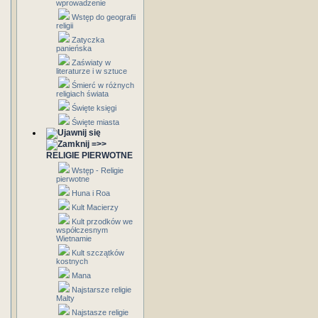
wprowadzenie
Wstęp do geografii
religii
Zatyczka
panieńska
Zaświaty w
literaturze i w sztuce
Śmierć w różnych
religiach świata
Święte księgi
Święte miasta
=>>
RELIGIE PIERWOTNE
Wstęp - Religie
pierwotne
Huna i Roa
Kult Macierzy
Kult przodków we
współczesnym
Wietnamie
Kult szczątków
kostnych
Mana
Najstarsze religie
Malty
Najstasze religie