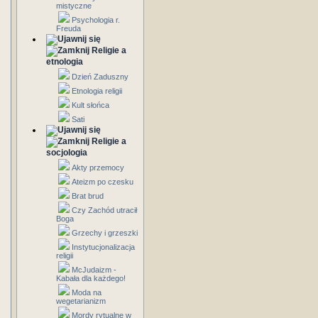
mistyczne
Psychologia r.
Freuda
Religie a
etnologia
Dzień Zaduszny
Etnologia religii
Kult słońca
Sati
Religie a
socjologia
Akty przemocy
Ateizm po czesku
Brat brud
Czy Zachód utracił
Boga
Grzechy i grzeszki
Instytucjonalizacja
religii
McJudaizm -
Kabała dla każdego!
Moda na
wegetarianizm
Mordy rytualne w