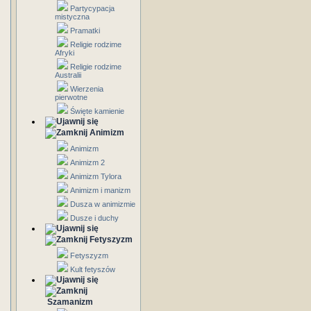
Partycypacja
mistyczna
Pramatki
Religie rodzime
Afryki
Religie rodzime
Australii
Wierzenia
pierwotne
Święte kamienie
Animizm
Animizm
Animizm 2
Animizm Tylora
Animizm i manizm
Dusza w animizmie
Dusze i duchy
Fetyszyzm
Fetyszyzm
Kult fetyszów
Szamanizm