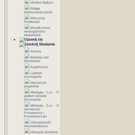
Okolice Bałtyku
Religie
Indoeuropejczyków
Wierzenia
Prasłowian
Współczesne
neopogaństwo
słowiańskie
Słowianie
Arkona
Badania nad
Słowianami
Kupalnocka
Ludowe
kosmogonie
Mazowsze
pogańskie
Mitologia - 1 cz. - O
wielkim dzbanie
Zerywanów
Mitologia - 2 cz. - O
narodzeniu
Przestworzy i
Przedstworzów
Obrzędowość
starosłowiańska
Obrzędy powitania