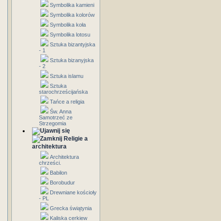
Symbolika kamieni
Symbolika kolorów
Symbolika koła
Symbolika lotosu
Sztuka bizantyjska
- 1
Sztuka bizanyjska
- 2
Sztuka islamu
Sztuka
starochrześcijańska
Tańce a religia
Św. Anna
Samotrzeć ze
Strzegomia
Religie a
architektura
Architektura
chrześci.
Babilon
Borobudur
Drewniane kościoły
- PL
Grecka świątynia
Kaliska cerkiew