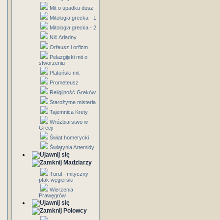
Mit o upadku dusz
Mitologia grecka - 1
Mitologia grecka - 2
Nić Ariadny
Orfeusz i orfizm
Pelazgijski mit o
stworzeniu
Platoński mit
Prometeusz
Religijność Greków
Starożytne misteria
Tajemnica Krety
Wróżbiarstwo w
Grecji
Świat homerycki
Świątynia Artemidy
Madziarzy
Turul - mityczny
ptak węgierski
Wierzenia
Prawęgrów
Połowcy