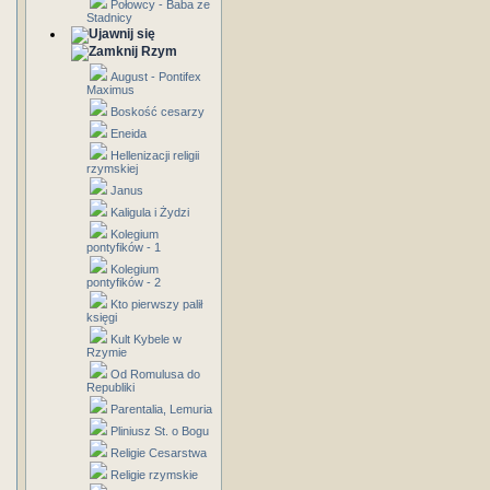
Połowcy - Baba ze
Stadnicy
Rzym
August - Pontifex
Maximus
Boskość cesarzy
Eneida
Hellenizacji religii
rzymskiej
Janus
Kaligula i Żydzi
Kolegium
pontyfików - 1
Kolegium
pontyfików - 2
Kto pierwszy palił
księgi
Kult Kybele w
Rzymie
Od Romulusa do
Republiki
Parentalia, Lemuria
Pliniusz St. o Bogu
Religie Cesarstwa
Religie rzymskie