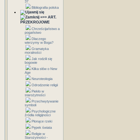
37
Bibliografia polska
=>> ART.
PRZEKROJOWE
Chrześcijaństwo a
pogaństwo
Dlaczego
wierzymy w Boga?
Gramatyka
moralności
Jak rodzili się
bogowie
Kilka słów o New
Age
Neuroteologia
Odrodzenie religii
Piekło w
starożytności
Przechwytywanie
symboli
Psychologiczne
źródła religijności
Płonące rzeki
Pępek świata
Religie w
Starożytności -