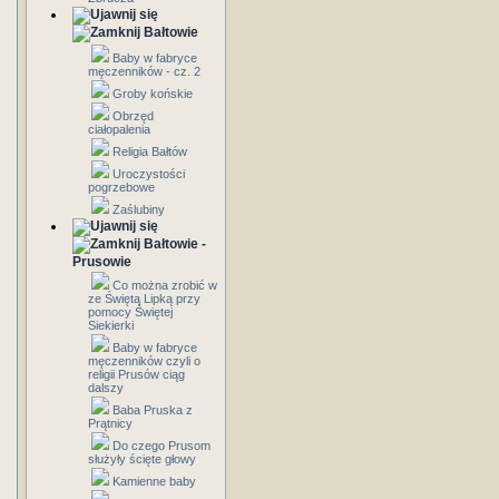
Bałtowie
Baby w fabryce
męczenników - cz. 2
Groby końskie
Obrzęd
ciałopalenia
Religia Bałtów
Uroczystości
pogrzebowe
Zaślubiny
Bałtowie -
Prusowie
Co można zrobić w
ze Świętą Lipką przy
pomocy Świętej
Siekierki
Baby w fabryce
męczenników czyli o
religii Prusów ciąg
dalszy
Baba Pruska z
Prątnicy
Do czego Prusom
służyły ścięte głowy
Kamienne baby