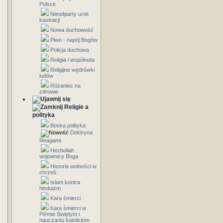
Polsce
Nieodparty urok
kastracji
Nowa duchowość
Piwo - napój Bogów
Policja duchowa
Religia i wspólnota
Religijne wędrówki
ludów
Różaniec na
zdrowie
Religie a
polityka
Boska polityka
Doktryna
Reagana
Hezbollah
wojownicy Boga
Historia wolności w
chrześ.
Islam kontra
hinduizm
Kara śmierci
Kara śmierci w
Piśmie Świętym i
nauczaniu katolickim