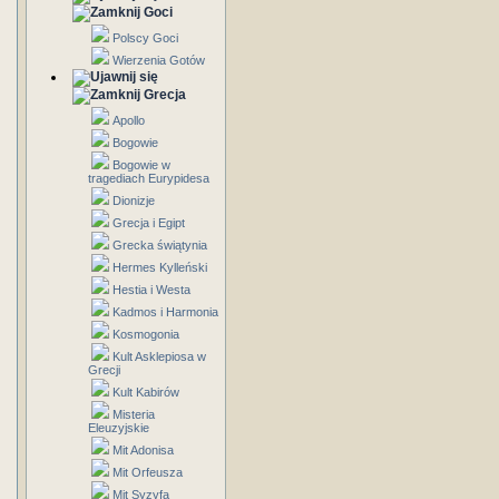
Goci
Polscy Goci
Wierzenia Gotów
Grecja
Apollo
Bogowie
Bogowie w
tragediach Eurypidesa
Dionizje
Grecja i Egipt
Grecka świątynia
Hermes Kylleński
Hestia i Westa
Kadmos i Harmonia
Kosmogonia
Kult Asklepiosa w
Grecji
Kult Kabirów
Misteria
Eleuzyjskie
Mit Adonisa
Mit Orfeusza
Mit Syzyfa