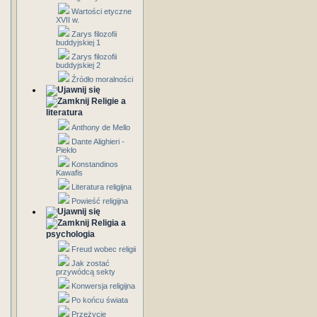
Wartości etyczne
XVII w.
Zarys filozofii
buddyjskiej 1
Zarys filozofii
buddyjskiej 2
Źródło moralności
Religie a
literatura
Anthony de Mello
Dante Alighieri -
Piekło
Konstandinos
Kawafis
Literatura religijna
Powieść religijna
Religia a
psychologia
Freud wobec religii
Jak zostać
przywódcą sekty
Konwersja religijna
Po końcu świata
Przeżycie