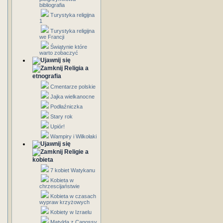
bibliografia
Turystyka religijna
1
Turystyka religijna
we Francji
Świątynie które
warto zobaczyć
Religia a
etnografia
Cmentarze polskie
Jajka wielkanocne
Podłaźniczka
Stary rok
Upiór!
Wampiry i Wilkołaki
Religie a
kobieta
7 kobiet Watykanu
Kobieta w
chrzescijaństwie
Kobieta w czasach
wypraw krzyżowych
Kobiety w Izraelu
Matylda z Canossy