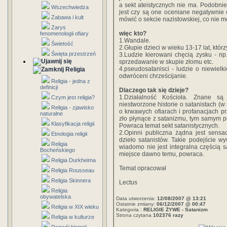
a sekt ateistycznych nie ma. Podobnie 
Wszechwiedza
jest czy są one oceniane negatywnie
Zabawa i kult
mówić o sekcie nazistowskiej, co nie m
Zarys
więc kto?
fenomenologii ofiary
1.Wandale.
Świetość
2.Głupie dzieci w wieku 13-17 lat, któr
Święta przestrzeń
3.Ludzie kierowani chęcią zysku - np.
sprzedawanie w skupie złomu etc.
4.pseudosatanisci - ludzie o niewielk
Religia
odwróceni chrześcijanie.
Religia - jedna z
definicji
Dlaczego tak się dzieje?
1.Działalność Kościoła. Znane są
Czym jest religia?
niestworzone historie o satanistach (
Religia - zjawisko
o krwawych ofiarach i profanacjach p
naturalne
zło płynące z satanizmu, tym samym po
Klasyfikacja religii
Powraca temat sekt satanistycznych.
2.Opinni publiczna żądna jest sensa
Etnologia religii
dzieło satanistów. Takie podejście w
Religia
wiadomo nie jest integralna częścią sa
Bocheńskiego
miejsce dawno temu, powraca.
Religia Durkheima
Temat opracował
Religia Rousseau
Religia Skinnera
Lectus
Religia
obywatelska
Data utworzenia:
12/08/2007 @ 13:21
Ostatnie zmiany:
06/12/2007 @ 00:47
Religia w XIX wieku
Kategoria :
RELIGIE ŻYWE - Satanizm
Strona czytana
102376 razy
Religia w kulturze