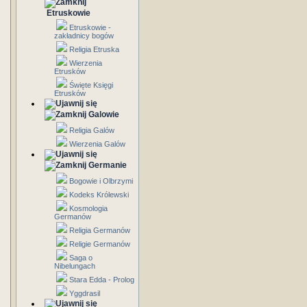
Etruskowie
Etruskowie -
zakładnicy bogów
Religia Etruska
Wierzenia
Etrusków
Święte Księgi
Etrusków
Galowie
Religia Galów
Wierzenia Galów
Germanie
Bogowie i Olbrzymi
Kodeks Królewski
Kosmologia
Germanów
Religia Germanów
Religie Germanów
Saga o
Nibelungach
Stara Edda - Prolog
Yggdrasil