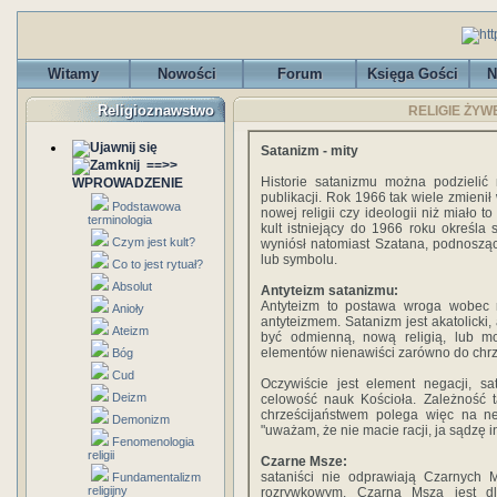
Witamy
Nowości
Forum
Księga Gości
N
Religioznawstwo
RELIGIE ŻYWE 
Satanizm - mity
==>>
Historie satanizmu można podzielić 
WPROWADZENIE
publikacji. Rok 1966 tak wiele zmieni
Podstawowa
nowej religii czy ideologii niż miało t
terminologia
kult istniejący do 1966 roku określa 
Czym jest kult?
wyniósł natomiast Szatana, podnosząc
lub symbolu.
Co to jest rytuał?
Absolut
Antyteizm satanizmu:
Antyteizm to postawa wroga wobec rel
Anioły
antyteizmem. Satanizm jest akatolicki,
Ateizm
być odmienną, nową religią, lub mo
elementów nienawiści zarówno do chrześ
Bóg
Cud
Oczywiście jest element negacji, sa
Deizm
celowość nauk Kościoła. Zależność 
chrześcijaństwem polega więc na ne
Demonizm
"uważam, że nie macie racji, ja sądzę i
Fenomenologia
religii
Czarne Msze:
sataniści nie odprawiają Czarnych 
Fundamentalizm
religijny
rozrywkowym. Czarna Msza jest dl