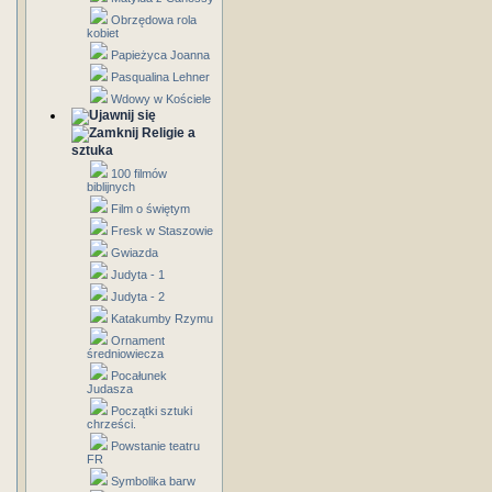
Obrzędowa rola
kobiet
Papieżyca Joanna
Pasqualina Lehner
Wdowy w Kościele
Religie a
sztuka
100 filmów
biblijnych
Film o świętym
Fresk w Staszowie
Gwiazda
Judyta - 1
Judyta - 2
Katakumby Rzymu
Ornament
średniowiecza
Pocałunek
Judasza
Początki sztuki
chrześci.
Powstanie teatru
FR
Symbolika barw