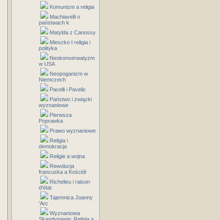
Komunizm a religia
Machiavelli o
państwach k
Matylda z Canossy
Mieszko I religia i
polityka
Neokonserwatyzm
w USA
Neopoganizm w
Niemczech
Pacelli i Pavelic
Państwo i związki
wyznaniowe
Pierwsza
Poprawka
Prawo wyznaniowe
Religia i
demokracja
Religie a wojna
Rewolucja
francuska a Kościół
Richelieu i raison
d'état
Tajemnica Joanny
'Arc
Wyznaniowa
Skandynawia: Religia a