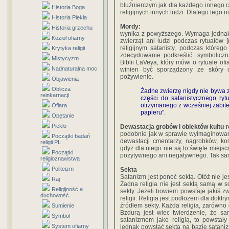
bluźnierczym jak dla każdego innego c
Historia Boga
religijnych innych ludzi. Dlatego tego ni
Historia Piekła
Mordy:
Historia grzechu
wynika z powyższego. Wymaga jednak
Kozioł ofiarny
zwierząt ani ludzi podczas rytuałów [
religijnym satanisty, podczas któreg
Krytyka religii
zdecydowanie podkreślić: symbolicz
Mistycyzm
Biblii LaVeya, który mówi o rytuale of
Nadnaturalna moc
winien być sporządzony ze skóry o
pożywienie.
Objawienia
Oblicza
Żadne zwierzę nigdy nie bywa za
reinkarnacji
części do satanistycznego ryt
otrzymanego z wcześniej zabit
Ofiara
papieru".
Opętanie
Piekło
Dewastacja grobów i obiektów kultu re
podobnie jak w sprawie wyimaginowane
Początki badań
dewastacji cmentarzy, nagrobków, koś
religii PL
gdyż dla niego nie są to święte miejs
Początki
pozytywnego ani negatywnego. Tak samo
religioznawstwa
Politeizm
Sekta
Satanizm jest ponoć sektą. Otóż nie jes
Raj
Żadna religia nie jest sektą samą w 
Religijność a
sekty. Jeżeli bowiem powstaje jakiś zw
duchowość
religii. Religia jest podłożem dla doktr
źródłem sekty. Każda religia, zarówno
Sumienie
Bzdurą jest wiec twierdzenie, że sa
Symbol
satanizmem jako religią, to powstał
System ofiarny
jednak powstać sekta na bazie sataniz