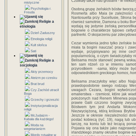
Czuwały także nad grobami - w niektóry
mistyczne
Psychologia r.
Osobną grupę żeńskich bóstw tworzą p
Freuda
Rosmerta albo Maia (w zależności 
Nantosuelta przy Sucellusie, Strona 
Religie a
również samotnie, Damona u boku Borvo 
wydają się jedynie żeńską personifik
etnologia
bogowie o charakterze typowo celtyc
Dzień Zaduszny
partnerki. O skojarzeniu par zdecydo
Etnologia religii
Cezar wymienia jedno tylko żeńskie b
Kult słońca
miała ta bogini nauczać pracy i zawo
Sati
wydaje, przypisywano jej inne ce
popularnością, o czym świadczyłaby nik
Belisama może stanowić pewną wskazó
Religie a
ten sam rdzeń co w imieniu samotn
socjologia
przyrostkiem
-sama
, który może by
Akty przemocy
odpowiednikiem greckiego
homos
,
ho
Ateizm po czesku
Belisama znaczyłoby więc albo Najj
Brat brud
prawdopodobnie swego rodzaju Wes
uwagach Cezara, bogini wytwórczoś
Czy Zachód utracił
Boga
emalierstwa - rzemiosł, które jak wi
położonych nad Renem Minerwa pojawi
Grzechy i grzeszki
prawie Galii czczono boginię zwycię
Instytucjonalizacja
Bóstwem tym jest Andarta Wokons
religii
Niezwyciężoną, którą królowa Brytów
Jeszcze w okresie niezależności doś
McJudaizm -
Kabała dla każdego!
postać kobiecą (ryć. 19), nagą lub u
tarczę, na koniu lub też lecącą pon
Moda na
Pojawia się ona także jako najprawdz
wegetarianizm
irlandzkiego znamy okrutne boginie wal
Mordy rytualne w