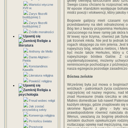
głowę owiniętą łańcuchami albo szn
Swego czasu chciano tu rozpoznać właś
Wartości etyczne
XVII w.
W eposie irlandzkim występuje bohate
mistrz poezji i elokwencji, który jako
Zarys filozofii
buddyjskiej 1
Bogowie galijscy mieli czasami ry
Zarys filozofii
przedstawiony na steli odnalezionej
buddyjskiej 2
Bóg ten z twarzy przypomina Herkulesa
Źródło moralności
zarzuconego na lewe ramię jak skóra l
W lewej ręce trzyma, również jak Sylw
jak trzonek młota. Nie jest to jednak 
Religie a
rogach stojącego za nim jelenia. Jest 
literatura
najwyższy bóg, władca niebios, i Merk
Anthony de Mello
być może także Herkules, który u 
najwyższego bóstwa Galów. Z cał
Dante Alighieri -
usystematyzowanej, możemy uchwycić
Piekło
reminiscencje pochodzące z późniejszyc
Konstandinos
nasza egzegeza pozostaje zasadniczo 
Kawafis
Literatura religijna
Bóstwa żeńskie
Powieść religijna
Wcześniej była już mowa o boginiach
wróżkach - patronkach życia codzienn
Religia a
najczęściej od nazwy regionu, nad k
psychologia
znad Huveaune (mała rzeczka w okoli
Matres domesticae lub nawet Paternae.
Freud wobec religii
każdym okręgu, gdzie znajdowało się ic
Jak zostać
skromne figurki z gliny - były ws
przywódcą sekty
prawdopodobnie również należała do
Konwersja religijna
Wenus, uważaną za boginię płodnoś
żeńskim duchom opiekuńczym rodziny.
Po końcu świata
roztaczając opiekę nad mężczyzną, nad
Przeżycie