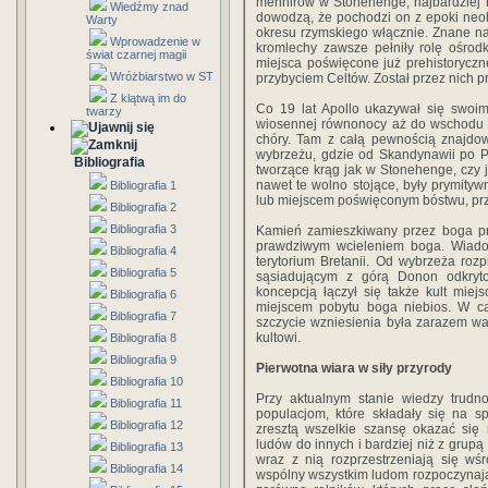
menhirów w Stonehenge, najbardziej
Wiedźmy znad
dowodzą, że pochodzi on z epoki neol
Warty
okresu rzymskiego włącznie. Znane nam
Wprowadzenie w
kromlechy zawsze pełniły rolę ośrodk
świat czarnej magii
miejsca poświęcone już prehistorycz
Wróżbiarstwo w ST
przybyciem Celtów. Został przez nich p
Z klątwą im do
Co 19 lat Apollo ukazywał się swoi
twarzy
wiosennej równonocy aż do wschodu P
chóry. Tam z całą pewnością znajdow
wybrzeżu, gdzie od Skandynawii po Po
Bibliografia
tworzące krąg jak w Stonehenge, czy 
nawet te wolno stojące, były prymityw
Bibliografia 1
lub miejscem poświęconym bóstwu, prz
Bibliografia 2
Bibliografia 3
Kamień zamieszkiwany przez boga prz
prawdziwym wcieleniem boga. Wiadom
Bibliografia 4
terytorium Bretanii. Od wybrzeża rozpr
Bibliografia 5
sąsiadującym z górą Donon odkryto 
koncepcją łączył się także kult mie
Bibliografia 6
miejscem pobytu boga niebios. W cał
Bibliografia 7
szczycie wzniesienia była zarazem war
kultowi.
Bibliografia 8
Bibliografia 9
Pierwotna wiara w siły przyrody
Bibliografia 10
Przy aktualnym stanie wiedzy trudn
Bibliografia 11
populacjom, które składały się na s
Bibliografia 12
zresztą wszelkie szansę okazać się n
ludów do innych i bardziej niż z grupą
Bibliografia 13
wraz z nią rozprzestrzeniają się wśr
Bibliografia 14
wspólny wszystkim ludom rozpoczynają