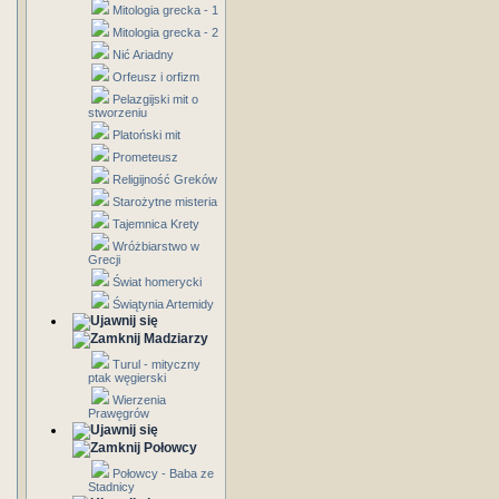
Mitologia grecka - 1
Mitologia grecka - 2
Nić Ariadny
Orfeusz i orfizm
Pelazgijski mit o
stworzeniu
Platoński mit
Prometeusz
Religijność Greków
Starożytne misteria
Tajemnica Krety
Wróżbiarstwo w
Grecji
Świat homerycki
Świątynia Artemidy
Madziarzy
Turul - mityczny
ptak węgierski
Wierzenia
Prawęgrów
Połowcy
Połowcy - Baba ze
Stadnicy