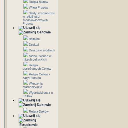
Religia Bałtów
Wiara Prusów
Ślady szamanizmu
w religijności
średniowiecznych
Prusów
Celtowie
Beltaine
Druidzi
Druidzi w źródłach
Niebo i słońce w
mitach celtyckich
Religia
starożytnych Celtów
Religie Celtów -
zarys tematu
Wierzenia
staroceltyckie
Wędrówki dusz u
Celtów
Dakowie
Religia Daków
Etruskowie