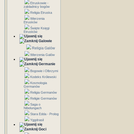
Etruskowie -
zakładnicy bogów
Religia Etruska
Wierzenia
Etrusków
Święte Księgi
Etrusków
Galowie
Religia Galów
Wierzenia Galów
Germanie
Bogowie i Olbrzymi
Kodeks Królewski
Kosmologia
Germanów
Religia Germanów
Religie Germanów
Saga o
Nibelungach
Stara Edda - Prolog
Yggdrasil
Goci