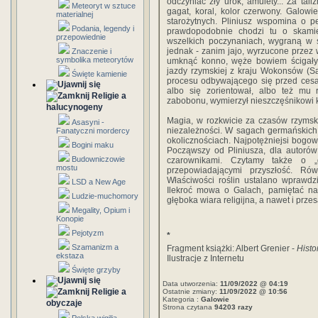
odczyniać zły urok, amulety... Za tal
Meteoryt w sztuce
gagat, koral, kolor czerwony. Galow
materialnej
starożytnych. Pliniusz wspomina o p
Podania, legendy i
prawdopodobnie chodzi tu o skami
przepowiednie
wszelkich poczynaniach, wygraną w s
jednak - zanim jajo, wyrzucone przez 
Znaczenie i
symbolika meteorytów
umknąć konno, węże bowiem ścigały p
jazdy rzymskiej z kraju Wokonsów (S
Święte kamienie
procesu odbywającego się przed cesa
albo się zorientował, albo też mu 
Religie a
zabobonu, wymierzył nieszczęśnikowi k
halucynogeny
Magia, w rozkwicie za czasów rzymsk
Asasyni -
niezależności. W sagach germańskich 
Fanatyczni mordercy
okolicznościach. Najpotężniejsi bogowi
Bogini maku
Począwszy od Pliniusza, dla autorów 
Budowniczowie
czarownikami. Czytamy także o „d
mostu
przepowiadającymi przyszłość. Ró
Właściwości roślin ustalano wprawdz
LSD a New Age
Ilekroć mowa o Galach, pamiętać nal
Ludzie-muchomory
głęboka wiara religijna, a nawet i przes
Megality, Opium i
Konopie
Pejotyzm
*
Szamanizm a
Fragment książki: Albert Grenier -
Histo
ekstaza
Ilustracje z Internetu
Święte grzyby
Data utworzenia:
11/09/2022 @ 04:19
Religie a
Ostatnie zmiany:
11/09/2022 @ 10:56
Kategoria :
Galowie
obyczaje
Strona czytana
94203 razy