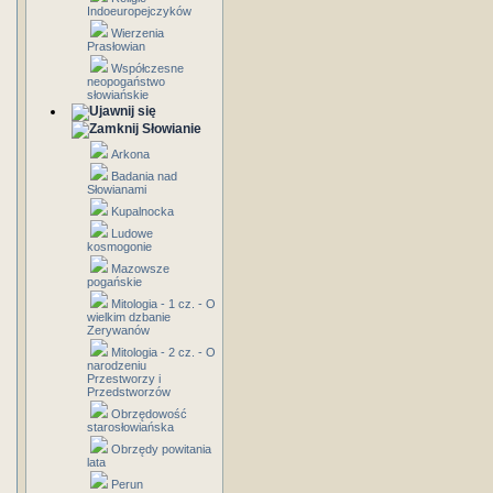
Indoeuropejczyków
Wierzenia
Prasłowian
Współczesne
neopogaństwo
słowiańskie
Słowianie
Arkona
Badania nad
Słowianami
Kupalnocka
Ludowe
kosmogonie
Mazowsze
pogańskie
Mitologia - 1 cz. - O
wielkim dzbanie
Zerywanów
Mitologia - 2 cz. - O
narodzeniu
Przestworzy i
Przedstworzów
Obrzędowość
starosłowiańska
Obrzędy powitania
lata
Perun