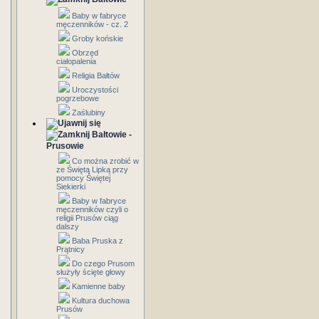
Baby w fabryce
męczenników - cz. 2
Groby końskie
Obrzęd
ciałopalenia
Religia Bałtów
Uroczystości
pogrzebowe
Zaślubiny
Bałtowie -
Prusowie
Co można zrobić w
ze Świętą Lipką przy
pomocy Świętej
Siekierki
Baby w fabryce
męczenników czyli o
religii Prusów ciąg
dalszy
Baba Pruska z
Prątnicy
Do czego Prusom
służyły ścięte głowy
Kamienne baby
Kultura duchowa
Prusów