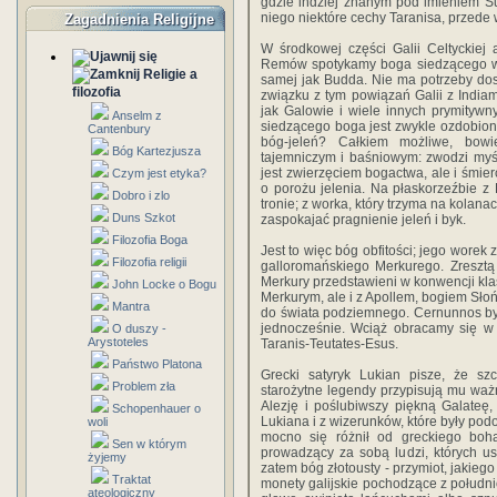
gdzie indziej znanym pod imieniem Su
niego niektóre cechy Taranisa, przede 
Zagadnienia Religijne
W środkowej części Galii Celtyckiej a
Remów spotykamy boga siedzącego w p
Religie a
samej jak Budda. Nie ma potrzeby do
filozofia
związku z tym powiązań Galii z Indiam
jak Galowie i wiele innych prymitywn
Anselm z
siedzącego boga jest zwykle ozdobion
Cantenbury
bóg-jeleń? Całkiem możliwe, bow
Bóg Kartezjusza
tajemniczym i baśniowym: zwodzi myśl
jest zwierzęciem bogactwa, ale i śmie
Czym jest etyka?
o porożu jelenia. Na płaskorzeźbie 
Dobro i zlo
tronie; z worka, który trzyma na kolan
Duns Szkot
zaspokajać pragnienie jeleń i byk.
Filozofia Boga
Jest to więc bóg obfitości; jego worek
Filozofia religii
galloromańskiego Merkurego. Zresztą
Merkury przedstawieni w konwencji klas
John Locke o Bogu
Merkurym, ale i z Apollem, bogiem Słoń
Mantra
do świata podziemnego. Cernunnos był
jednocześnie. Wciąż obracamy się w
O duszy -
Arystoteles
Taranis-Teutates-Esus.
Państwo Platona
Grecki satyryk Lukian pisze, że szc
Problem zła
starożytne legendy przypisują mu ważną
Alezję i poślubiwszy piękną Galateę,
Schopenhauer o
Lukiana i z wizerunków, które były pod
woli
mocno się różnił od greckiego boha
Sen w którym
prowadzący za sobą ludzi, których us
żyjemy
zatem bóg złotousty - przymiot, jakieg
Traktat
monety galijskie pochodzące z połudn
ateologiczny