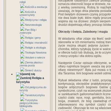
obrządków rytualnych zawsze posługu
religii
oznacza obecność boga w drzewie, na k
Kościół a ewolucja
z wielką ceremonią. Robią to najchę
uważają, że tego dnia planeta posiada
Kościół a
Pod świętym drzewem czynią przygotow
uniwersytety
nie dwa białe byki. które nigdy jeszcz
Medycyna i religia
wspina się na drzewo: złotym sierpem 
druidzi dopełniają ofiary, prosząc bóst
Neuroteologia
Pan Bóg i
Obrzędy i święta. Zabobony i magia
zwierzęta
Religia i geny
W składaniu ofiar zdaje się tkwić sedn
stanowiła w ich mniemaniu rodzaj trans
Religia i moralność
życie można okupić jedynie życiem lu
Religie a ekologia
choroba, którzy ryzykują życie w walce
w ofierze ludzi lub ślubują, że to uczyn
Teologia Newtona
z mocy urzędu i dla dobra ogółu.
Vetulani o wierze
Ziemia płaska i
Następnie Cezar opisuje olbrzymie, wi
ziemia pusta
ofiary najmilsze bogom uważa się prz
ofiarę niewinnych". Była już mowa o t
Śmierć duszy
dla Taranisa. Inni bogowie woleli odmi
Religia a
Rytuał składania ofiar z ludzi, przyci
turystyka
kontynuacją obrzędów praktykowanych
bogów antycznych bogowie Galów god
Od pielgrzyma do
turysty
symboliczne, czyli na wizerunek złożon
w sanktuariach galloromańskich liczne w
Tanatoturystyka
części ciała: ręce, nogi, genitalia, b
Turystyka
boga, znakiem, że bóg zawładnął ch
pielgrzymkowa -
ofiarowywano mu symbol części ci
bibliografia
zadowolić. Obyczaje te nie są właściw