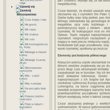
Rozwój historii
jak i zmarłych. Wydaje się, że tak sam
religii
megalitycznej.
Cezar twierdzi, że druidzi uważali w
utożsamia się z rzymskim Dis Pater.
Mitoznawstwo
Galów byłby więc bóg piekieł, pan śmi
Czas święty i mity
którego odwoływała się genealogia d
megalitów, ojca rodu ludzkiego i
Mit grecki
prehistoryczny topór z młotem - at
Mit i epos
rzymskiej. W inskrypcjach nosi on im
Mit i kultura
Sylwan. Topór, niegdyś najważniejsza
rzymskich niegroźnym narzędziem p
Mit i sen
mający w swej pieczy mistyczny napój, 
Mit kosmogoniczny
Kimkolwiek byli jego przodkowie, bóg 
Ks. Rodz.
epoki rzymskiej; spotkamy go jeszcze.
Mitologia w historii
kultury
Elementy pochodzenia północnego
Mitologie Czarnej
Klasyczni autorzy często utożsamiali 
Afryki
których siedziby znajdowały się po dru
Mitoznawstwo
przez długi czas utrzymywali kontak
starożytne
zaopatrywali się w bursztyn. Na ich te
Mity - część
dość dokładne informacje. Diodor
kultury
najważniejszym z ich bogów był Apoll
centralnej i północnej Europy przedst
Mity o potopie
Lohengrina, na barce ciągnionej prz
Na początku była
swastyki przypominające szprychy koła,
woda
prawdopodobnie początkowo symbolam
Potwory ludzko-
którym występują, mówi o takimż zasięg
zwierzęce
Cezar utożsamia jednego z wielkic
Ptaki w mitach i
uzdrowicielem. W epoce galloromański
legendach