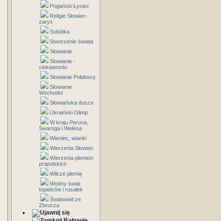
Pogański Łysiec
Religie Słowian -
zarys
Sobótka
Stworzenie świata
Słowianie
Słowianie -
ciekawostki
Słowianie Połabscy
Słowianie
Wschodni
Słowiańska dusza
Ukraiński Olimp
W kraju Peruna,
Swaroga i Welesa
Wieniec, wianki
Wierzenia Słowian
Wierzenia plemion
prapolskich
Wilcze plemię
Wodny świat
topielców i rusałek
Światowid ze
Zbrucza
Bałtowie