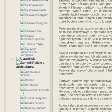
Symbolika kolorów
zarówno w galijskim kalendarzu z Col
Każda z tych pór roku jest z kolei pod
Symbolika koła
świętem l lutego, będącym dziś dnie
Symbolika lotosu
sierpnia. Widać zatem, że kalendar
przesileniach i równonocach, lecz na
Sztuka bizantyjska
zakończenia prac rolnych i hodowlan
- 1
przez boginie ziemi i na próżno tu szu
Sztuka bizanyjska
- 2
Mniej przejrzyście przedstawiają się t
Sztuka islamu
że to cykl księżycowy, a nie słonecz
dominująca pozycja bogiń związanyc
Sztuka
ogólnoceltyckim. Ale w Galii pierws
starochrześcijańska
irlandzkiemu Lugnasa. Możemy więc z
Tańce a religia
święto, znane nam i dziś jako Święto Z
Św. Anna
Samotrzeć ze
Święto l listopada nie jest świętem j
Strzegomia
całego świata duchów. Ich wtargniecie
charakter wojowniczy. W czasie Samha
Religie a
dziesięcinę ze zbiorów zakończonego 
architektura
haraczem narzuconym człowiekowi prze
Patryka Irlandczycy ofiarowywali l l
Architektura
potomstwa.
chrześci.
Babilon
Żadnych śladów tego barbarzyństwa
wystarczały tam widocznie ofiary 
Borobudur
obrządkowi opartemu na strachu towa
Drewniane kościoły
którego, „ludzie, zaatakowani przez tł
- PL
jedną noc szeroko otwarte i wreszci
Grecka świątynia
odtwarza raz jeszcze sytuacje z czasów
Kaliska cerkiew
Autorzy starożytni wspominają o pewn
Kościoły słupowe
kobiety, i to jedynie w pasie wybrzeż