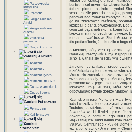
Jupiter był władcą gromów - galijski
Partycypacja
bóstwem solarnym. Na wizerunkach z
mistyczna
dobrze piorun, jak koło - symbol Sło
scholium. Nie posiadał dostojnej powagi
Pramatki
panował nad światem zmarłych jak Plu
Religie rodzime
go na zbiorowych rzeźbach, popular
Afryki
jeźdźca i giganta o wężonogach. Bóg u
Religie rodzime
cesarza) bądź galijski, na koniu lub
Australii
kopytami na monstrualnym stworze, k
reprezentować bóstwo Ziemi. Grupa ta
Wierzenia
pierwotne
dla podkreślenia, że chodziło o boga ni
Święte kamienie
A Merkury, który według Cezara był 
rzymskiej rzeczywiście był najpopula
Animizm
scholia wahają się między tymi dwiema 
Animizm
Zarówno identyfikacje proponowane 
Animizm 2
rozróżnienia są jednakowo powierzch
Marsa. Na zachodzie - zwłaszcza w Nor
Animizm Tylora
wznoszono modły, był nie Merkury, lecz
Animizm i manizm
przydomków; z jego imieniem związa
Dusza w animizmie
lokalnych. Imię Teutates, które ozn
odpowiadało równie dobrze Marsowi, j
Dusze i duchy
Rzymskie imiona Merkury i Mars był
Fetyszyzm
ludu i wszelkich jego poczynań, zarówn
Teutates, zawdzięczał być może swo
Fetyszyzm
Arwernów w III i II wieku p.n.e. Jedn
Kult fetyszów
Arwernów, a centrum jego kultu po
Najważniejsze sanktuarium było rzec
Masywu Centralnego - Puy de Dóme, g
Szamanizm
też albo w stolicy Arwernów - Cler