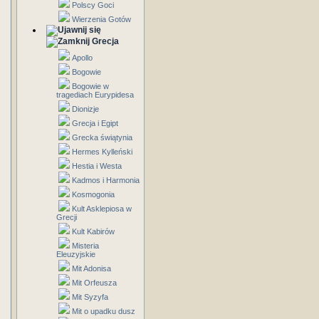
Polscy Goci
Wierzenia Gotów
Grecja
Apollo
Bogowie
Bogowie w
tragediach Eurypidesa
Dionizje
Grecja i Egipt
Grecka świątynia
Hermes Kylleński
Hestia i Westa
Kadmos i Harmonia
Kosmogonia
Kult Asklepiosa w
Grecji
Kult Kabirów
Misteria
Eleuzyjskie
Mit Adonisa
Mit Orfeusza
Mit Syzyfa
Mit o upadku dusz