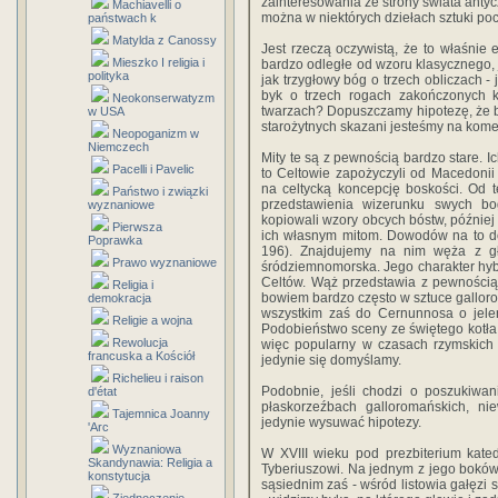
zainteresowania ze strony świata antyc
Machiavelli o
można w niektórych dziełach sztuki po
państwach k
Matylda z Canossy
Jest rzeczą oczywistą, że to właśnie e
Mieszko I religia i
bardzo odległe od wzoru klasycznego, 
polityka
jak trzygłowy bóg o trzech obliczach -
byk o trzech rogach zakończonych k
Neokonserwatyzm
twarzach? Dopuszczamy hipotezę, że by
w USA
starożytnych skazani jesteśmy na kom
Neopoganizm w
Niemczech
Mity te są z pewnością bardzo stare. Ic
Pacelli i Pavelic
to Celtowie zapożyczyli od Macedoni
na celtycką koncepcję boskości. Od 
Państwo i związki
przedstawienia wizerunku swych bo
wyznaniowe
kopiowali wzory obcych bóstw, późnie
Pierwsza
ich własnym mitom. Dowodów na to do
Poprawka
196). Znajdujemy na nim węża z gł
Prawo wyznaniowe
śródziemnomorska. Jego charakter hy
Celtów. Wąż przedstawia z pewnością
Religia i
bowiem bardzo często w sztuce galloro
demokracja
wszystkim zaś do Cernunnosa o jele
Religie a wojna
Podobieństwo sceny ze świętego kotła 
Rewolucja
więc popularny w czasach rzymskich
francuska a Kościół
jedynie się domyślamy.
Richelieu i raison
Podobnie, jeśli chodzi o poszukiwan
d'état
płaskorzeźbach galloromańskich, ni
Tajemnica Joanny
jedynie wysuwać hipotezy.
'Arc
Wyznaniowa
W XVIII wieku pod prezbiterium kate
Skandynawia: Religia a
Tyberiuszowi. Na jednym z jego boków
konstytucja
sąsiednim zaś - wśród listowia gałęzi