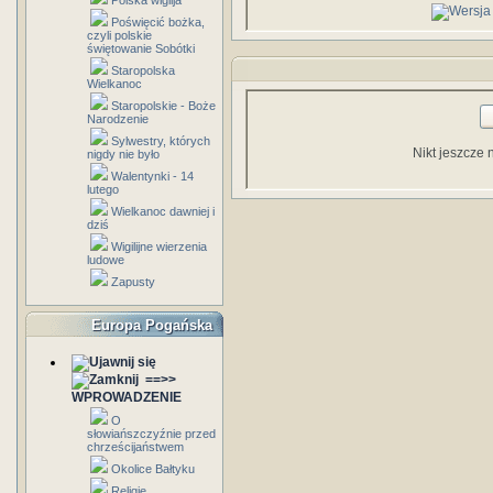
Polska wigilja
Poświęcić bożka,
czyli polskie
świętowanie Sobótki
Staropolska
Wielkanoc
Staropolskie - Boże
Narodzenie
Sylwestry, których
Nikt jeszcze 
nigdy nie było
Walentynki - 14
lutego
Wielkanoc dawniej i
dziś
Wigilijne wierzenia
ludowe
Zapusty
Europa Pogańska
==>>
WPROWADZENIE
O
słowiańszczyźnie przed
chrześcijaństwem
Okolice Bałtyku
Religie