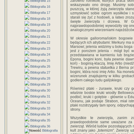
zarówno rolników, których praca słoń
Bibliografia 15
wskazywało ono drogę. Musimy sobie
Bibliografia 16
puszczą, w której żyją zwierzęta stan
Bibliografia 17
uzmysłowić sobie ogrom wysiłków i sta
starali się żyć z hodowli, a łatwo zr
Bibliografia 18
święte zwierzęta i drzewa. W Gal
Bibliografia 19
najprawdopodobniej wywodziły się one
analogicznymi wierzeniami najeźdźców 
Bibliografia 20
Bibliografia 21
W okresie galloromańskim bogowie c
będących ich atrybutami: Merkury ma ob
Bibliografia 22
Marsowi; jelenia widzimy u boku boga 
Bibliografia 23
jest z porożem jelenia - mógł być 
Bibliografia 24
przedstawiana w kamieniu lub brązie
Epona, bogini koni, była pewnie dawn
Bibliografia 25
koń) - boginią-klaczą. Imię Artio (nie
Bibliografia 26
Trewiru, a pewna statuetka z Berna pr
bogini, która nosi imię Artio. Na mone
Bibliografia 27
wizerunek znajdujemy w kilku grobac
Bibliografia 28
godłem całego ludu galijskiego.
Bibliografia 29
Również ptaki - żurawie, kruki czy go
Bibliografia 30
właśnie boskie kruki wiodły Bellowez
Bibliografia 31
podbić; kruki i gołębie - głównie u 
Oceanu, jak podaje Strabon, miał is
Bibliografia 32
ptaki rozstrzygały tam spory, odpychaj
Bibliografia 33
strony.
Bibliografia 34
Wszystkie te zwierzęta, zanim zo
Bibliografia 35
prawdopodobnie same uważane za bo
zwierząt. Wśród ludów pozostających 
Bibliografia 36
kult znany jako „totemizm". Zwierzę 
Bibliografia