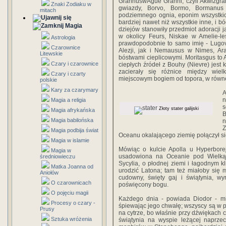
GrannuswAgue Granni, czyli Akwizgra
Znaki Zodiaku w
gwiazdy, Borvo, Bormo, Bormanus
mitach
podziemnego ognia, eponim wszystkic
bardziej nawet niż wszystkie inne, i b
Magia
dziejów stanowiły przedmiot adoracji
w okolicy Feurs, Niskae w Amelie-le
Astrologia
prawdopodobnie to samo imię - Lugov
Czarownice
Alezji, jak i Nemausus w Nimes, Ar
Litewskie
bóstwami cieplicowymi. Moritasgus to 
Czary i czarownice
ciepłych źródeł z Bouhy (Nievre) jest
zacierały się różnice między wie
Czary i czarty
miejscowym bogiem od topora, w równej
polskie
Kary za czarymary
A
n
Magia a religia
s
Złoty stater galijski
Magia afrykańska
B
Magia babilońska
n
Z
Magia podbija świat
Oceanu okalającego ziemię połączył s
Magia w islamie
Mówiąc o kulcie Apolla u Hyperborej
Magia w
usadowiona na Oceanie pod Wielką 
średniowieczu
Sycylia, o płodnej ziemi i łagodnym k
Matka Joanna od
urodzić Latona; tam też miałoby się m
Aniołów
cudowny, święty gaj i świątynia, wy
O czarownicach
poświęcony bogu.
O pojęciu magii
Każdego dnia - powiada Diodor - mi
Procesy o czary -
śpiewając jego chwałę; wszyscy są w 
Prusy
na cytrze, bo właśnie przy dźwiękach 
Sztuka wróżenia
świątynia na wyspie leżącej naprzec