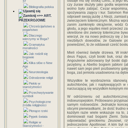
oddaje mu się boską cześć, a jego wi
37
czy żuraw służyły jako godła wojenne
Bibliografia polska
wolno było zabijać. Cezar wspomina
spożywania zajęcy i kur. Salomon Re
=>> ART.
odprawił swoją jazdę z Alezji, zamiast
PRZEKROJOWE
zwierzęciem totemicznym. Można wpra
zanim zamknięto okrążenie, wódz G
Chrześcijaństwo a
głodu, a jego equites mieli przecież
pogaństwo
określone dni zwierzę totemiczne byw
Dlaczego
wierzył, że na nowo jednoczy się z bo
wierzymy w Boga?
niezbitych dowodów, że Galowie pr
powiedzieć, to że oddawali cześć bosk
Gramatyka
moralności
Mieli również święte drzewa. W insk
Jak rodzili się
deus Fagus, czyli boski buk, oraz d
bogowie
Angouleme adorowany był boski dąb 
Kilka słów o New
jarzębiny, a Abellio bogiem jabłoni (
Age
nawet sam jego pień pozbawiony gałęz
Neuroteologia
boga, zaś jemioła usadowiona na dębie
Odrodzenie religii
Wszystkie te wyobrażenia stanowi
Piekło w
autochtonów, jak i napływających w 
starożytności
narzucającą się wszystkim kolejnym m
Przechwytywanie
symboli
W odróżnieniu od autochtonicznej
indoeuropejskim. Próbowano przypisać
Psychologiczne
samym rodowodzie. Jednakże koncepc
źródła religijności
obcymi pierwiastkami, że dość trudno 
Płonące rzeki
każdym razie wiele wskazuje na to, 
dominowali nad bogami Ziemi. Sola
Pępek świata
odpowiadać greckiemu Zeusowi, rz
Religie w
jednocześnie Apollinowi. A kim był n
Starożytności -