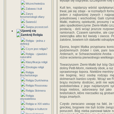
wydaje się odgrywać szczególnie rolę s
Wszechwiedza
Kult ten, najstarszy wśród spotykan
Zabawa i kult
trwał, jak się zdaje - w rozmaitych for
Zarys
jeden z najbardziej żywych i najpop
fenomenologii ofiary
południowej i wschodniej Galii rzymsk
Matki, matrony, opiekunki, proxumy i w
Świetość
jako spadkobierczynie Ziemi-Matki czc
Święta przestrzeń
postacią - dziś wciąż jeszcze rozpo
ramionach. Czasem samotne, ale częśc
Religia
zwierzątka albo też kwiaty i owoce.
żałobne, bowiem ich statuetki odnajd
Religia - jedna z
definicji
Epona, bogini Matka przypisana koni
Czym jest religia?
podziemnych źródeł i rzek, pani las
Ardenach, w Schwarzwaldzie Anoba - 
Religia - zjawisko
naturalne
różne wcielenia pierwotnego wielkiego
Klasyfikacja religii
Towarzyszem Ziemi-Matki był bóg Ojc
Etnologia religii
doliny Petit-Morin, niekiedy obok, a ra
oprawionego topora. Niektóre menhiry 
Religia
nie boginię, lecz osobę rodzaju mę
Bocheńskiego
dolmenach bardzo często. Wciąż we Fr
Religia Durkheima
brązu możemy dostrzec, jeśli nie wp
Religia Rousseau
podobieństwa z jego najstarszymi s
boga niebios, adorowany był jako 
Religia Skinnera
bretońskich, które nierzadko są groba
Religia
boga zmarłych.
obywatelska
Często zwracano uwagę na fakt, że w
Religia w XIX wieku
greckiej, bogowie nie byli ściśle zwią
Religia w kulturze
poruczeń. Bóg nieba panował także n