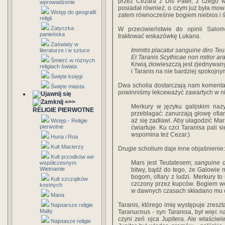
przez Cezara z Dis Pater, z czego 
wprowadzenie
posiadał również, o czym już była mowa,
Wstęp do geografii
zatem równocześnie bogiem niebios i 
religii
Zatyczka
W przeciwieństwie do opinii Salo
panieńska
traktować wskazówkę Lukana.
Zaświaty w
Immitis placatur sanguine diro Teu
literaturze i w sztuce
Et Taranis Scythicae non mitior ar
Śmierć w różnych
Krwią złowieszczą jest zjednywany 
religiach świata
i Taranis na nie bardziej spokojnym
Święte księgi
Dwa scholia dostarczają nam komentarz
Święte miasta
powinniśmy lekceważyć zawartych w n
=>>
Merkury w języku galijskim nazy
RELIGIE PIERWOTNE
przebłagać: zanurzają głowę ofia
aż się zadławi. Aby ułagodzić Mars
Wstęp - Religie
pierwotne
ćwiartuje. Ku czci Taranisa pali si
wspomina też Cezar.)
Huna i Roa
Kult Macierzy
Drugie scholium daje inne objaśnienie:
Kult przodków we
Mars jest Teutatesem;
sanguine d
współczesnym
Wietnamie
bitwy, bądź do tego, że Galowie 
bogom, ofiary z ludzi. Merkury t
Kult szczątków
czczony przez kupców. Bogiem woj
kostnych
w dawnych czasach składano mu ofi
Mana
Taranis, którego imię występuje zreszt
Najstarsze religie
Malty
Taranucnus - syn Taranisa, był więc n
czyni zeń ojca Jupitera. Ale właściwi
Najstasze religie