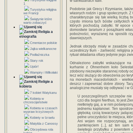
Turystyka religijna
w sanktuariach Italii.
1
Podobnie jak Grecy i Rzymianie, także
Turystyka religijna
własnych rodzin i grup społecznych. Z
we Francji
charakteryzuje się tak wielką liczbą
Świątynie które
często imiona tych bóstw celtyckich
warto zobaczyć
których pochodzą zabytki. W epoce 
domostwie lararium z posążkami własn
Religia a
pobożności, wyrażanej na sposób rz
etnografia
dawniejszych.
Cmentarze polskie
Jednak obrzędy miały w zasadzie cha
Jajka wielkanocne
uczestniczy tłum - żarliwość religijna
rytuał składania ofiary jedynie jego zw
Podłaźniczka
Stary rok
Odnaleziono zabytki wskazujące na 
Upiór!
kurhanie z Ohnenheim koło Selestat 
zdobiony niezwykle starannej roboty od
Wampiry i Wilkołaki
lecz wóz służący do obwożenia po tery
na monetach macedońskich - wielkie
Religie a
deszcz i zapewniać dobre zbiory. Tac
kobieta
analogiczne musiały się odbywać i w Ga
7 kobiet Watykanu
U poszczególnych szczepów nie 
Kobieta w
czci dla bogini Nerthus, to jest Zi
chrzescijaństwie
nietknięty gaj, a w nim poświęcon
Kobieta w czasach
jednemu kapłanowi. Ten spostrzega
wypraw krzyżowych
głęboką czcią towarzyszy jadącej
pełne uroczystości te miejsca, któ
Kobiety w Izraelu
Ani wojen nie rozpoczynają, an
Matylda z Canossy
zamknięciem [...], aż ten sam
świętego przybytku z powrotem o
Obrzędowa rola