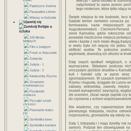
kobiet
wierzyć - samo bóstwo w ustronny
natychmiast to samo jezioro poch
Papieżyca Joanna
tego misterium, które tylko idący 
Pasqualina Lehner
Święte miejsca to nie budowle, lecz 
Wdowy w Kościele
Galijski termin
nemeton
oznacza po p
formowania nazw miejscowych je
Religie a
Augustonemetum - Clermont-Ferrand. 
sztuka
ziemi Karnutów, gdzie rokrocznie o
posiadali niezliczone miejsca poświęco
100 filmów
biblijnych
wiele i każde z nich miało długą trady
w wielu było ich więcej niż jedno. 
Film o świętym
obfitość wotów. Te pobożne podr
Fresk w Staszowie
wędrówek, dowodzą ich ufności w tros
Gwiazda
Daty owych spotkań religijnych, o 
Judyta - 1
wyznaczane. Składano podczas nich
uroczystym zjeździe druidów u Karnutó
Judyta - 2
kult i handel szły w parze wraz 
Katakumby Rzymu
zgromadzeniom. W czasach rzymskich 
Ornament
Rzymu i Augusta, ściągało do Lyonu wi
średniowiecza
zabawy, widowiska, zawody, między
musieli wynagrodzić zwycięzcę, wygłasz
Pocałunek
źle ocenieni, zlizać swoje zapiski czy
Judasza
do czynienia z echem współzawodnict
Początki sztuki
chrześci.
Nie wiadomo, czy najważniejsze dor
Powstanie teatru
pierwszego listopada, można odnieś
FR
rozproszeniu, gromadziła się wtedy na 
Symbolika barw
Daty 1 listopada i l maja dzieliły rok 
Symbolika kamieni
samori
). Podział ten obowiązywał na