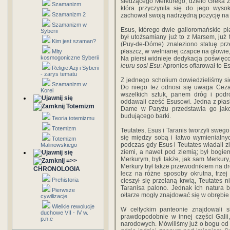
siedzącego Merkurego, dzieło Greka Ze
Szamanizm
która przyczyniła się do jego wys
Szamanizm 2
zachował swoją nadrzędną pozycję na w
Szamanizm w
Esus, którego dwie galloromańskie pł
Syberii
był utożsamiany już to z Marsem, już
Kim jest szaman?
(Puy-de-Dóme) znaleziono statuę prz
płaszcz, w wełnianej czapce na głowie
Mity
kosmogoniczne Syberii
Na piersi widnieje dedykacja poświęco
ieuru sosi Esu
: Apronios ofiarował to E
Religie Azji i Syberii
- zarys tematu
Z jednego scholium dowiedzieliśmy si
Szamanizm w
Do niego też odnosi się uwaga Cezar
Korei
wszelkich sztuk, panem dróg i podr
oddawali cześć Esusowi. Jedna z płas
Totemizm
Dame w Paryżu przedstawia go jako
budującego barki.
Teoria totemizmu
Totemizm
Teutates, Esus i Taranis tworzyli swego
się między sobą i łatwo wymienialny
Totemizm
podczas gdy Esus i Teutates władali zi
Malinowskiego
ziemi, a nawet pod ziemią; był bogie
Merkurym, byli także, jak sam Merkur
=>>
Merkury był także przewodnikiem na dro
CHRONOLOGIA
lecz na różne sposoby okrutna, trze
Prehistoria
cieszył się przelaną krwią, Teutates ni
Taranisa palono. Jednak ich natura b
Pierwsze
ołtarze mogły znajdować się w obrębie
cywilizacje
Wielkie rewolucje
W celtyckim panteonie znajdowali 
duchowe VII - IV w.
prawdopodobnie w innej części Galii
p.n.e
narodowych. Mówiliśmy już o bogu od 