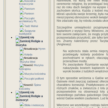
Namnetów, na którą nie mieli wstęp
Kościół w
ceremonie religijne, by przebłagać bo
Kosieczynie
raz do roku dach świątyni na wyspie 
Paestum
zachodem słońca. Każda z kobiet mus
Panteon
któraś upuściła swoje brzemię, była na
nieszczęsnej obnoszono wokół świątyni,
Początki
Nie zdarzało się, by robota została uko
architektury PL
Tadż Mahal
Szczególne umiejętności przypisy
kapłankom z wyspy Seny. Mówiono, że
Świątynie
buddyjskie
toni swoimi zaklęciami, że mogły przyb
przepowiadały przyszłość, ale tylko ty
los. Znamy nakreślony przez Tacyt
Religie a
(Anglesey):
muzyka
Hymn
Na wybrzeżu stała armia nieprzy
przebiegały kobiety podobne 
Kolęda
pochodniami w rękach; otaczają
przeraźliwe modły.
Muzyka Wed
Po zwycięstwie Rzymianie wycię
Muzyka
nakazywała bowiem kapłanom wys
hebrajska
wyroki boskie z ludzkich wnętrznoś
Muzyka kościelna
O tym sposobie wróżenia u Galów wsp
Początki polifonii
Galowie mieli zwyczaj zadawać ofierz
PL
charakteru konwulsji. Praktykowano z
Śpiew
różnych znaków, a zwłaszcza z lotu p
kościelny
przepowiednie na obserwacji lotu 
niewielkiego państwa galackiego Dejot
Religie a
wśród Galów wielkim zaufaniem. Lud te
meteoryt
Wierzono we wszelkiego rodzaju taliz
Biblia i meteoryty