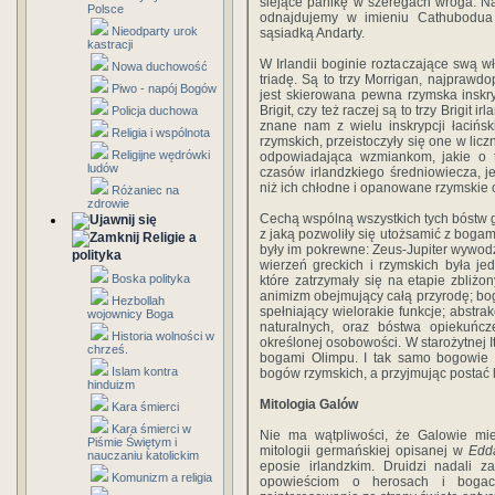
siejące panikę w szeregach wroga. Na
Polsce
odnajdujemy w imieniu Cathubodua
Nieodparty urok
sąsiadką Andarty.
kastracji
W Irlandii boginie roztaczające swą 
Nowa duchowość
triadę. Są to trzy Morrigan, najprawd
Piwo - napój Bogów
jest skierowana pewna rzymska inskryp
Brigit, czy też raczej są to trzy Brigit 
Policja duchowa
znane nam z wielu inskrypcji łacińs
Religia i wspólnota
rzymskich, przeistoczyły się one w licz
Religijne wędrówki
odpowiadająca wzmiankom, jakie o t
ludów
czasów irlandzkiego średniowiecza, j
niż ich chłodne i opanowane rzymskie 
Różaniec na
zdrowie
Cechą wspólną wszystkich tych bóstw ga
z jaką pozwoliły się utożsamić z boga
Religie a
były im pokrewne: Zeus-Jupiter wywodzi
polityka
wierzeń greckich i rzymskich była jed
Boska polityka
które zatrzymały się na etapie zbliż
animizm obejmujący całą przyrodę; bo
Hezbollah
spełniający wielorakie funkcje; abstrak
wojownicy Boga
naturalnych, oraz bóstwa opiekuńc
Historia wolności w
określonej osobowości. W starożytnej I
chrześ.
bogami Olimpu. I tak samo bogowie G
Islam kontra
bogów rzymskich, a przyjmując postać 
hinduizm
Mitologia Galów
Kara śmierci
Kara śmierci w
Nie ma wątpliwości, że Galowie mi
Piśmie Świętym i
mitologii germańskiej opisanej w
Edd
nauczaniu katolickim
eposie irlandzkim. Druidzi nadal
Komunizm a religia
opowieściom o herosach i bogach