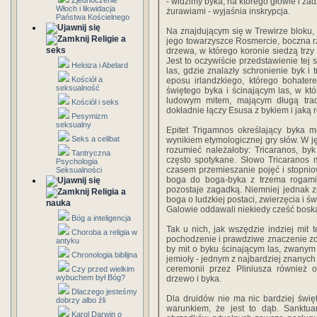
Zjednoczenie
- widzimy byka, na którego głowie i zadz
Włoch i likwidacja
żurawiami - wyjaśnia inskrypcja.
Państwa Kościelnego
Na znajdującym się w Trewirze bloku,
Religie a
jego towarzyszce Rosmercie, boczna r
seks
drzewa, w którego koronie siedzą trz
Jest to oczywiście przedstawienie tej
Heloiza i Abelard
las, gdzie znalazły schronienie byk i 
Kościół a
eposu irlandzkiego, którego bohater
seksualność
świętego byka i ścinającym las, w kt
ludowym mitem, mającym długą trad
Kościół i seks
dokładnie łączy Esusa z bykiem i jaką 
Pesymizm
seksualny
Epitet Trigamnos określający byka 
Seks a celibat
wynikiem etymologicznej gry słów. W jęz
rozumieć należałoby: Tricaranos, byk
Tantryczna
często spotykane. Słowo Tricaranos 
Psychologia
czasem przemieszanie pojęć i stopnio
Seksualności
boga do boga-byka z trzema rogami,
pozostaje zagadką. Niemniej jednak 
Religia a
boga o ludzkiej postaci, zwierzęcia i ś
nauka
Galowie oddawali niekiedy cześć bosk
Bóg a inteligencja
Tak u nich, jak wszędzie indziej mit t
Choroba a religia w
pochodzenie i prawdziwe znaczenie zo
antyku
by mit o byku ścinającym las, zwanym
Chronologia biblijna
jemioły - jednym z najbardziej znanych
ceremonii przez Pliniusza również 
Czy przed wielkim
wybuchem był Bóg?
drzewo i byka.
Dlaczego jesteśmy
Dla druidów nie ma nic bardziej świę
dobrzy albo źli
warunkiem, że jest to dąb. Sanktua
Karol Darwin o