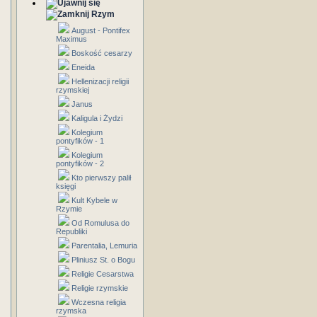
Rzym
August - Pontifex
Maximus
Boskość cesarzy
Eneida
Hellenizacji religii
rzymskiej
Janus
Kaligula i Żydzi
Kolegium
pontyfików - 1
Kolegium
pontyfików - 2
Kto pierwszy palił
księgi
Kult Kybele w
Rzymie
Od Romulusa do
Republiki
Parentalia, Lemuria
Pliniusz St. o Bogu
Religie Cesarstwa
Religie rzymskie
Wczesna religia
rzymska