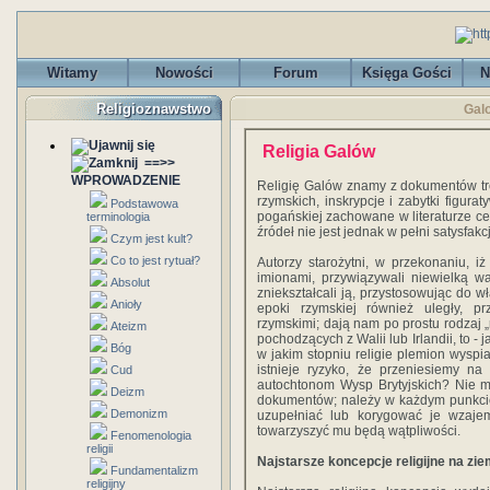
Witamy
Nowości
Forum
Księga Gości
N
Religioznawstwo
Galo
Religia Galów
==>>
WPROWADZENIE
Religię Galów znamy z dokumentów tro
rzymskich, inskrypcje i zabytki figurat
Podstawowa
pogańskiej zachowane w literaturze cel
terminologia
źródeł nie jest jednak w pełni satysfak
Czym jest kult?
Co to jest rytuał?
Autorzy starożytni, w przekonaniu, i
imionami, przywiązywali niewielką wag
Absolut
zniekształcali ją, przystosowując do w
Anioły
epoki rzymskiej również uległy, p
rzymskimi; dają nam po prostu rodzaj „
Ateizm
pochodzących z Walii lub Irlandii, to 
Bóg
w jakim stopniu religie plemion wyspi
istnieje ryzyko, że przeniesiemy na 
Cud
autochtonom Wysp Brytyjskich? Nie m
Deizm
dokumentów; należy w każdym punkcie
Demonizm
uzupełniać lub korygować je wzajem
towarzyszyć mu będą wątpliwości.
Fenomenologia
religii
Najstarsze koncepcje religijne na zie
Fundamentalizm
religijny