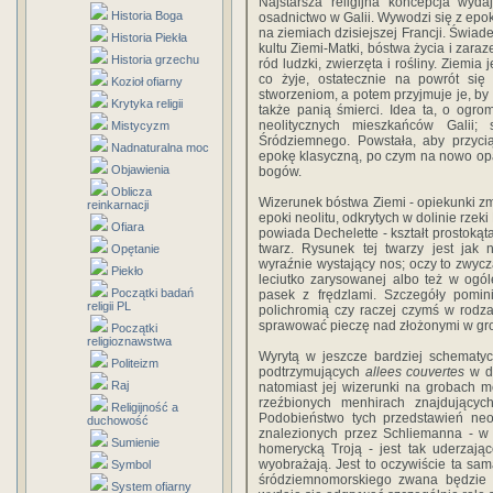
Najstarsza religijna koncepcja wyd
Historia Boga
osadnictwo w Galii. Wywodzi się z epoki
na ziemiach dzisiejszej Francji. Świad
Historia Piekła
kultu Ziemi-Matki, bóstwa życia i zara
Historia grzechu
ród ludzki, zwierzęta i rośliny. Ziemia
co żyje, ostatecznie na powrót się
Kozioł ofiarny
stworzeniom, a potem przyjmuje je, by
Krytyka religii
także panią śmierci. Idea ta, o ogr
neolitycznych mieszkańców Galii
Mistycyzm
Śródziemnego. Powstała, aby przycią
Nadnaturalna moc
epokę klasyczną, po czym na nowo opa
Objawienia
bogów.
Oblicza
Wizerunek bóstwa Ziemi - opiekunki zm
reinkarnacji
epoki neolitu, odkrytych w dolinie rzeki
Ofiara
powiada Dechelette - kształt prostokąt
twarz. Rysunek tej twarzy jest jak 
Opętanie
wyraźnie wystający nos; oczy to zwycza
Piekło
leciutko zarysowanej albo też w ogól
Początki badań
pasek z frędzlami. Szczegóły pomin
religii PL
polichromią czy raczej czymś w rodz
sprawować pieczę nad złożonymi w groc
Początki
religioznawstwa
Wyrytą w jeszcze bardziej schematyc
Politeizm
podtrzymujących
allees couvertes
w do
Raj
natomiast jej wizerunki na grobach 
rzeźbionych menhirach znajdującyc
Religijność a
Podobieństwo tych przedstawień neol
duchowość
znalezionych przez Schliemanna - w d
Sumienie
homerycką Troją - jest tak uderzają
wyobrażają. Jest to oczywiście ta sam
Symbol
śródziemnomorskiego zwana będzie K
System ofiarny