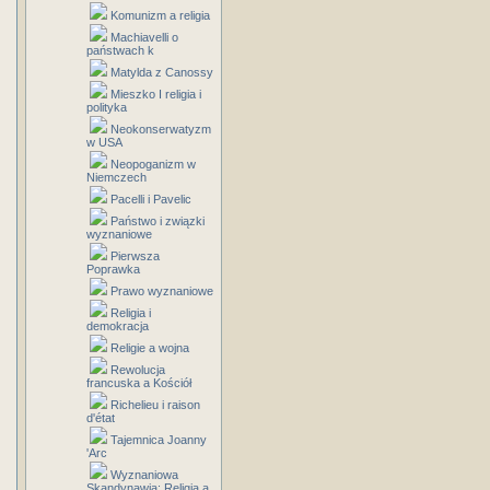
Komunizm a religia
Machiavelli o
państwach k
Matylda z Canossy
Mieszko I religia i
polityka
Neokonserwatyzm
w USA
Neopoganizm w
Niemczech
Pacelli i Pavelic
Państwo i związki
wyznaniowe
Pierwsza
Poprawka
Prawo wyznaniowe
Religia i
demokracja
Religie a wojna
Rewolucja
francuska a Kościół
Richelieu i raison
d'état
Tajemnica Joanny
'Arc
Wyznaniowa
Skandynawia: Religia a