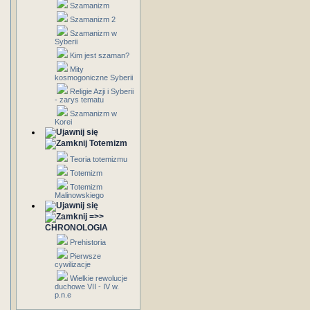
Szamanizm
Szamanizm 2
Szamanizm w
Syberii
Kim jest szaman?
Mity
kosmogoniczne Syberii
Religie Azji i Syberii
- zarys tematu
Szamanizm w
Korei
Totemizm
Teoria totemizmu
Totemizm
Totemizm
Malinowskiego
=>>
CHRONOLOGIA
Prehistoria
Pierwsze
cywilizacje
Wielkie rewolucje
duchowe VII - IV w.
p.n.e