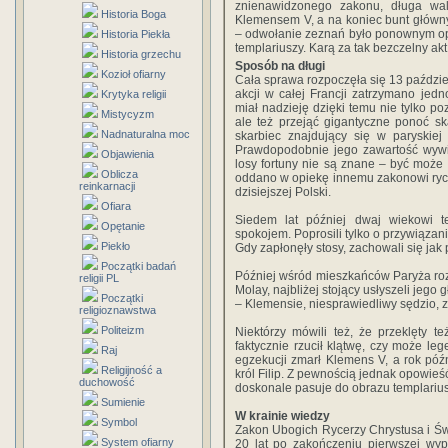
znienawidzonego zakonu, długa wa
Historia Boga
Klemensem V, a na koniec bunt główny
– odwołanie zeznań było ponownym opo
Historia Piekła
templariuszy. Karą za tak bezczelny akt
Historia grzechu
Sposób na długi
Kozioł ofiarny
Cała sprawa rozpoczęła się 13 paździe
akcji w całej Francji zatrzymano jedn
Krytyka religii
miał nadzieję dzięki temu nie tylko po
Mistycyzm
ale też przejąć gigantyczne ponoć s
Nadnaturalna moc
skarbiec znajdujący się w paryskiej s
Prawdopodobnie jego zawartość wywi
Objawienia
losy fortuny nie są znane – być może t
Oblicza
oddano w opiekę innemu zakonowi ryce
reinkarnacji
dzisiejszej Polski.
Ofiara
Siedem lat później dwaj wiekowi t
Opętanie
spokojem. Poprosili tylko o przywiązan
Piekło
Gdy zapłonęły stosy, zachowali się jak p
Początki badań
Później wśród mieszkańców Paryża roz
religii PL
Molay, najbliżej stojący usłyszeli jego g
Początki
– Klemensie, niesprawiedliwy sędzio, 
religioznawstwa
Politeizm
Niektórzy mówili też, że przeklęty t
faktycznie rzucił klątwę, czy może le
Raj
egzekucji zmarł Klemens V, a rok pó
Religijność a
król Filip. Z pewnością jednak opowieś
duchowość
doskonale pasuje do obrazu templariuszy
Sumienie
W krainie wiedzy
Symbol
Zakon Ubogich Rycerzy Chrystusa i Św
System ofiarny
20 lat po zakończeniu pierwszej wyp