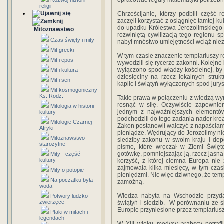
opracować reguły matematyki potrzebne
Rozwój historii
religii
Chrześcijanie, którzy podbili część
zaczęli korzystać z osiągnięć tamtej ku
do upadku Królestwa Jerozolimskiego 
Mitoznawstwo
rozwiniętą cywilizacją tego regionu 
Czas święty i mity
nabył mnóstwo umiejętności wciąż nie
Mit grecki
W tym czasie znaczenie templariuszy ros
Mit i epos
wywodzili się rycerze zakonni. Kolejne
wyłączono spod władzy kościelnej, by
Mit i kultura
dziesięciny na rzecz lokalnych stru
Mit i sen
kaplic i świątyń wyłączonych spod jury
Mit kosmogoniczny
Ks. Rodz.
Takie prawa w połączeniu z wiedzą wy
rosnąć w siłę. Oczywiście zapewnie
Mitologia w historii
jednym z najważniejszych elementów 
kultury
podchodzili do tego zadania nader kre
Mitologie Czarnej
Zakon postanowił walczyć z napaściam
Afryki
pieniądze. Wędrujący do Jerozolimy nie
Mitoznawstwo
siedziby zakonu w swoim kraju i de
starożytne
pismo, które wręczał w Ziemi Święte
gotówkę, pomniejszając ją, rzecz jasna
Mity - część
kultury
korzyść, z której ciemna Europa nie
zajmowała kilka miesięcy, w tym cz
Mity o potopie
pieniędzmi. Nic więc dziwnego, że temp
Na początku była
zamożną.
woda
Wiedza nabyta na Wschodzie przyda
Potwory ludzko-
zwierzęce
świątyń i siedzib.- W porównaniu ze
Europie przyniesione przez templariusz
Ptaki w mitach i
legendach