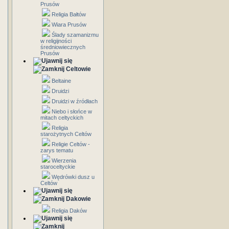
Prusów
Religia Bałtów
Wiara Prusów
Ślady szamanizmu
w religijności
średniowiecznych
Prusów
Celtowie
Beltaine
Druidzi
Druidzi w źródłach
Niebo i słońce w
mitach celtyckich
Religia
starożytnych Celtów
Religie Celtów -
zarys tematu
Wierzenia
staroceltyckie
Wędrówki dusz u
Celtów
Dakowie
Religia Daków