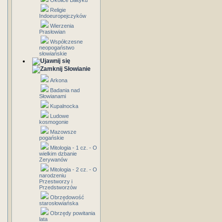
Okolice Bałtyku
Religie
Indoeuropejczyków
Wierzenia
Prasłowian
Współczesne
neopogaństwo
słowiańskie
Słowianie
Arkona
Badania nad
Słowianami
Kupalnocka
Ludowe
kosmogonie
Mazowsze
pogańskie
Mitologia - 1 cz. - O
wielkim dzbanie
Zerywanów
Mitologia - 2 cz. - O
narodzeniu
Przestworzy i
Przedstworzów
Obrzędowość
starosłowiańska
Obrzędy powitania
lata