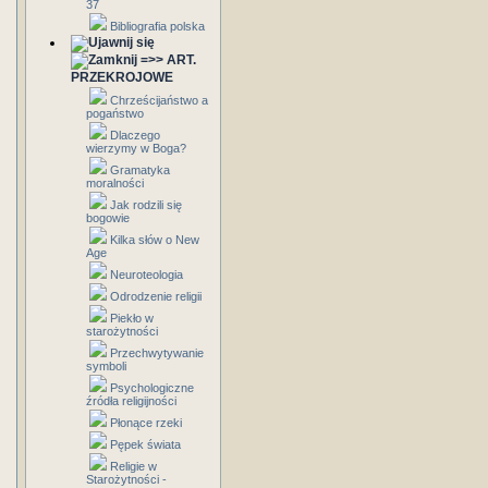
37
Bibliografia polska
=>> ART.
PRZEKROJOWE
Chrześcijaństwo a
pogaństwo
Dlaczego
wierzymy w Boga?
Gramatyka
moralności
Jak rodzili się
bogowie
Kilka słów o New
Age
Neuroteologia
Odrodzenie religii
Piekło w
starożytności
Przechwytywanie
symboli
Psychologiczne
źródła religijności
Płonące rzeki
Pępek świata
Religie w
Starożytności -