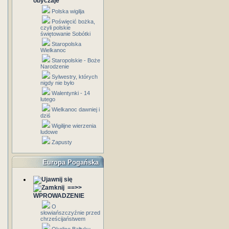
obyczaje
Polska wigilja
Poświęcić bożka,
czyli polskie
świętowanie Sobótki
Staropolska
Wielkanoc
Staropolskie - Boże
Narodzenie
Sylwestry, których
nigdy nie było
Walentynki - 14
lutego
Wielkanoc dawniej i
dziś
Wigilijne wierzenia
ludowe
Zapusty
Europa Pogańska
==>>
WPROWADZENIE
O
słowiańszczyźnie przed
chrześcijaństwem