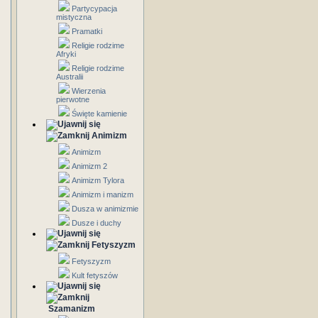
Partycypacja
mistyczna
Pramatki
Religie rodzime
Afryki
Religie rodzime
Australii
Wierzenia
pierwotne
Święte kamienie
Animizm
Animizm
Animizm 2
Animizm Tylora
Animizm i manizm
Dusza w animizmie
Dusze i duchy
Fetyszyzm
Fetyszyzm
Kult fetyszów
Szamanizm