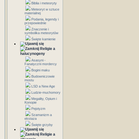
Biblia i meteoryty
Meteoryt w sztuce
materialnej
Podania, legendy i
przepowiednie
Znaczenie i
symbolika meteorytów
Święte kamienie
Religie a
halucynogeny
Asasyni -
Fanatyczni mordercy
Bogini maku
Budowniczowie
mostu
LSD a New Age
Ludzie-muchomory
Megality, Opium i
Konopie
Pejotyzm
Szamanizm a
ekstaza
Święte grzyby
Religie a