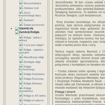
Jerozolimskie. W tym czasie władał 
Wszechwiedza
Jerozolimy dziewięciu rycerzy wywodząc
Zabawa i kult
posłuszeństwa. Jako siedzibę Baldwin
Świątynią Salomona. To właśnie od n
Zarys
Rycerze Świątyni, czyli templariusze.
fenomenologii ofiary
Świetość
Rolą bractwa rycerskiego, bo oficja
Święta przestrzeń
później, była obrona pielgrzymów c
organizacji leżała więc gotowość d
ubóstwo miał symbolizować rysunek
Religia
jadących na jednym koniu. Gwarancj
Religia - jedna z
mówiący, że sypialnia rycerzy ma być
definicji
odziani w koszulę, nogawice, pas i but
walki o każdej porze dnia i nocy.
Czym jest religia?
Religia - zjawisko
Twórca reguły zakonu Bernard z Cla
naturalne
dotyczących stroju, sposobu odżywi
Klasyfikacja religii
szczególny sposób chronić dusze zako
otwarty charakter zgromadzenia, k
Etnologia religii
połączeniu z kontaktami ze światem is
Religia
Bocheńskiego
– Trzeba zdawać sobie sprawę z tego
Religia Durkheima
kończyła okres ciemnych wieków śred
mówi profesor Zbigniew Mikołejko, kier
Religia Rousseau
i Socjologii Polskiej Akademii Nauk.
Religia Skinnera
miasto takie jak Damaszek, w którym świ
musiało wydawać się miejscem tysiąca i
Religia
obywatelska
Potęga i strach
Uczeni Wschodu przechowali utraconą 
Religia w XIX wieku
Korzystając z pism Arystotelesa, r
Religia w kulturze
mieszkańca barbarzyńskiej Francji.