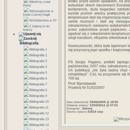
krótko przed swoim upadkiem, na prze
Wiedźmy znad
wzbudzać strach ówczesnych Europejc
Warty
kontynencie, duże bogactwo zdobyte
Wprowadzenie w
wysoki poziom wiedzy praktycznej pr
świat czarnej magii
templariusze stali się organizacją wyp
Wróżbiarstwo w ST
siebie możnych i stali się niewyg
odnalezionych niedawno watykańskic
Z klątwą im do
przez zakonników przed papieżem, 
twarzy
zgadzał się z oskarżeniem templariuszy
uległ naciskom, oficjalnie zlikwidował z
Bibliografia
Nowoczesność, która była tajemnym k
Bibliografia 1
się przyczyną jego upadku i tragiczne
Bibliografia 2
Bibliografia 3
PS Sergio Pagano, prefekt tajnego
października 2007 roku odnalezione 
Bibliografia 4
ich publikacji „nie była żadna chęć
Bibliografia 5
rehabilitacji”. Cóż, na przyznanie się 
700 lat.
Bibliografia 6
Piotr Stanisławski
Bibliografia 7
Przekrój Nr 51/52/2007
Bibliografia 8
Bibliografia 9
Bibliografia 10
Data utworzenia:
03/06/2009 @ 19:55
Ostatnie zmiany:
12/04/2012 @ 07:23
Bibliografia 11
Kategoria :
Zakony
Strona czytana
51814 razy
Bibliografia 12
Bibliografia 13
Bibliografia 14