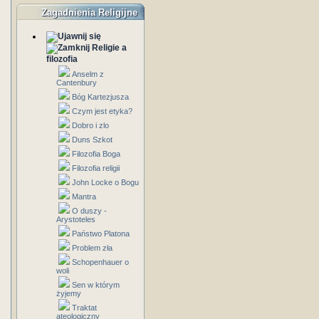
Zagadnienia Religijne
Religie a
filozofia
Anselm z
Cantenbury
Bóg Kartezjusza
Czym jest etyka?
Dobro i zlo
Duns Szkot
Filozofia Boga
Filozofia religii
John Locke o Bogu
Mantra
O duszy -
Arystoteles
Państwo Platona
Problem zła
Schopenhauer o
woli
Sen w którym
żyjemy
Traktat
ateologiczny