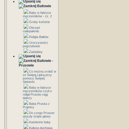
Bałtowie
Baby w fabryce
męczenników - cz. 2
Groby końskie
Obrzęd
ciałopalenia
Religia Bałtów
Uroczystości
pogrzebowe
Zaślubiny
Bałtowie -
Prusowie
Co można zrobić w
ze Świętą Lipką przy
pomocy Świętej
Siekierki
Baby w fabryce
męczenników czyli o
religii Prusów ciąg
dalszy
Baba Pruska z
Prątnicy
Do czego Prusom
służyły ścięte głowy
Kamienne baby
Kultura duchowa