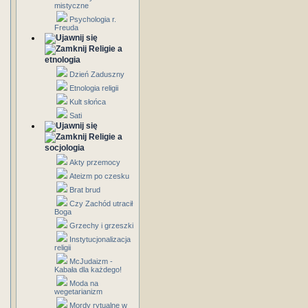
mistyczne
Psychologia r.
Freuda
Religie a
etnologia
Dzień Zaduszny
Etnologia religii
Kult słońca
Sati
Religie a
socjologia
Akty przemocy
Ateizm po czesku
Brat brud
Czy Zachód utracił
Boga
Grzechy i grzeszki
Instytucjonalizacja
religii
McJudaizm -
Kabała dla każdego!
Moda na
wegetarianizm
Mordy rytualne w