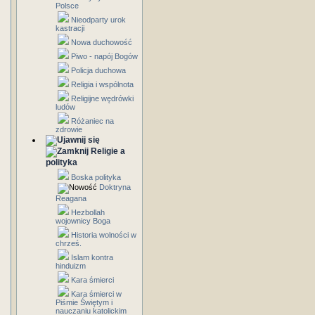
Polsce
Nieodparty urok
kastracji
Nowa duchowość
Piwo - napój Bogów
Policja duchowa
Religia i wspólnota
Religijne wędrówki
ludów
Różaniec na
zdrowie
Religie a
polityka
Boska polityka
Doktryna
Reagana
Hezbollah
wojownicy Boga
Historia wolności w
chrześ.
Islam kontra
hinduizm
Kara śmierci
Kara śmierci w
Piśmie Świętym i
nauczaniu katolickim