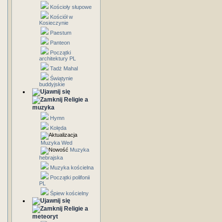
Kościoły słupowe
Kościół w
Kosieczynie
Paestum
Panteon
Początki
architektury PL
Tadż Mahal
Świątynie
buddyjskie
Religie a
muzyka
Hymn
Kolęda
Muzyka Wed
Muzyka
hebrajska
Muzyka kościelna
Początki polifonii
PL
Śpiew kościelny
Religie a
meteoryt