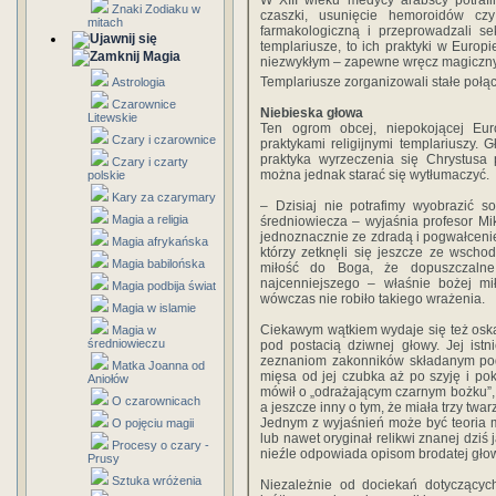
W XIII wieku medycy arabscy potrafi
Znaki Zodiaku w
czaszki, usunięcie hemoroidów c
mitach
farmakologiczną i przeprowadzali se
templariusze, to ich praktyki w Euro
Magia
niezwykłym – zapewne wręcz magiczny
Templariusze zorganizowali stałe połą
Astrologia
Czarownice
Niebieska głowa
Litewskie
Ten ogrom obcej, niepokojącej Eur
Czary i czarownice
praktykami religijnymi templariuszy
praktyka wyrzeczenia się Chrystusa 
Czary i czarty
można jednak starać się wytłumaczyć.
polskie
Kary za czarymary
– Dzisiaj nie potrafimy wyobrazić s
Magia a religia
średniowiecza – wyjaśnia profesor Mik
jednoznacznie ze zdradą i pogwałceni
Magia afrykańska
którzy zetknęli się jeszcze ze wscho
Magia babilońska
miłość do Boga, że dopuszczalne
najcenniejszego – właśnie bożej mił
Magia podbija świat
wówczas nie robiło takiego wrażenia.
Magia w islamie
Ciekawym wątkiem wydaje się też osk
Magia w
średniowieczu
pod postacią dziwnej głowy. Jej istni
zeznaniom zakonników składanym podc
Matka Joanna od
mięsa od jej czubka aż po szyję i pok
Aniołów
mówił o „odrażającym czarnym bożku”, k
O czarownicach
a jeszcze inny o tym, że miała trzy twar
Jednym z wyjaśnień może być teoria 
O pojęciu magii
lub nawet oryginał relikwi znanej dziś
Procesy o czary -
nieźle odpowiada opisom brodatej głowy
Prusy
Sztuka wróżenia
Niezależnie od dociekań dotyczących