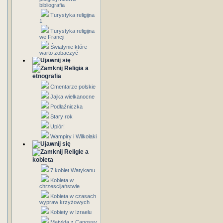
bibliografia
Turystyka religijna
1
Turystyka religijna
we Francji
Świątynie które
warto zobaczyć
Religia a
etnografia
Cmentarze polskie
Jajka wielkanocne
Podłaźniczka
Stary rok
Upiór!
Wampiry i Wilkołaki
Religie a
kobieta
7 kobiet Watykanu
Kobieta w
chrzescijaństwie
Kobieta w czasach
wypraw krzyżowych
Kobiety w Izraelu
Matylda z Canossy