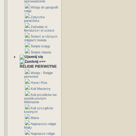
wprowadzenie
Wstęp do geografii
religii
Zatyczka
panieńska
Zaświaty w
literaturze i w sztuce
Śmierć w różnych
religiach świata
Święte księgi
Święte miasta
=>>
RELIGIE PIERWOTNE
Wstęp - Religie
pierwotne
Huna i Roa
Kult Macierzy
Kult przodków we
współczesnym
Wietnamie
Kult szczątków
kostnych
Mana
Najstarsze religie
Malty
Najstasze religie