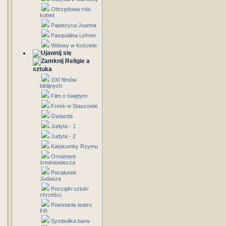
Obrzędowa rola
kobiet
Papieżyca Joanna
Pasqualina Lehner
Wdowy w Kościele
Religie a
sztuka
100 filmów
biblijnych
Film o świętym
Fresk w Staszowie
Gwiazda
Judyta - 1
Judyta - 2
Katakumby Rzymu
Ornament
średniowiecza
Pocałunek
Judasza
Początki sztuki
chrześci.
Powstanie teatru
FR
Symbolika barw