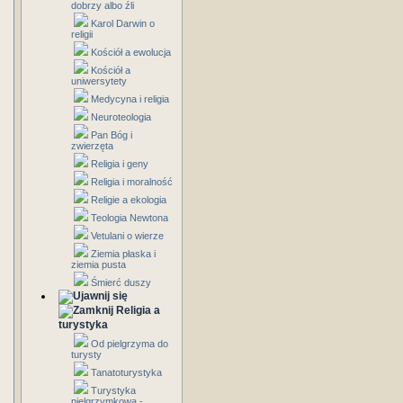
dobrzy albo źli
Karol Darwin o
religii
Kościół a ewolucja
Kościół a
uniwersytety
Medycyna i religia
Neuroteologia
Pan Bóg i
zwierzęta
Religia i geny
Religia i moralność
Religie a ekologia
Teologia Newtona
Vetulani o wierze
Ziemia płaska i
ziemia pusta
Śmierć duszy
Religia a
turystyka
Od pielgrzyma do
turysty
Tanatoturystyka
Turystyka
pielgrzymkowa -