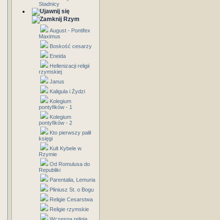
Stadnicy
Rzym
August - Pontifex
Maximus
Boskość cesarzy
Eneida
Hellenizacji religii
rzymskiej
Janus
Kaligula i Żydzi
Kolegium
pontyfików - 1
Kolegium
pontyfików - 2
Kto pierwszy palił
księgi
Kult Kybele w
Rzymie
Od Romulusa do
Republiki
Parentalia, Lemuria
Pliniusz St. o Bogu
Religie Cesarstwa
Religie rzymskie
Wczesna religia