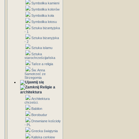
Symbolika kamieni
Symbolika kolorów
Symbolika koła
Symbolika lotosu
Sztuka bizantyjska
- 1
Sztuka bizanyjska
- 2
Sztuka islamu
Sztuka
starochrześcijańska
Tańce a religia
Św. Anna
Samotrzeć ze
Strzegomia
Religie a
architektura
Architektura
chrześci.
Babilon
Borobudur
Drewniane kościoły
- PL
Grecka świątynia
Kaliska cerkiew