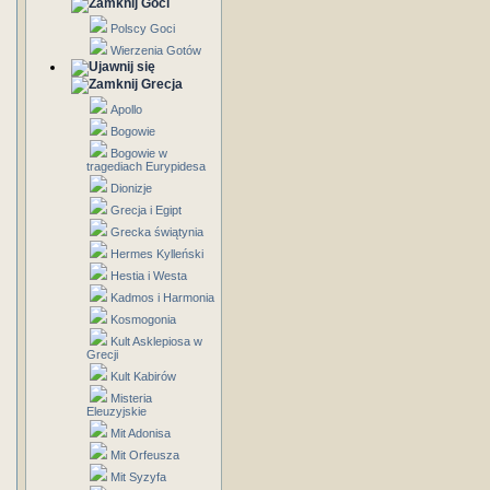
Goci
Polscy Goci
Wierzenia Gotów
Grecja
Apollo
Bogowie
Bogowie w
tragediach Eurypidesa
Dionizje
Grecja i Egipt
Grecka świątynia
Hermes Kylleński
Hestia i Westa
Kadmos i Harmonia
Kosmogonia
Kult Asklepiosa w
Grecji
Kult Kabirów
Misteria
Eleuzyjskie
Mit Adonisa
Mit Orfeusza
Mit Syzyfa