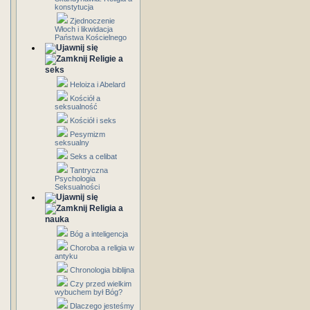
konstytucja
Zjednoczenie
Włoch i likwidacja
Państwa Kościelnego
Religie a
seks
Heloiza i Abelard
Kościół a
seksualność
Kościół i seks
Pesymizm
seksualny
Seks a celibat
Tantryczna
Psychologia
Seksualności
Religia a
nauka
Bóg a inteligencja
Choroba a religia w
antyku
Chronologia biblijna
Czy przed wielkim
wybuchem był Bóg?
Dlaczego jesteśmy