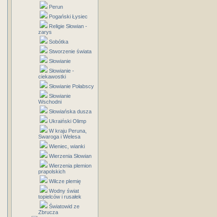
Perun
Pogański Łysiec
Religie Słowian -
zarys
Sobótka
Stworzenie świata
Słowianie
Słowianie -
ciekawostki
Słowianie Połabscy
Słowianie
Wschodni
Słowiańska dusza
Ukraiński Olimp
W kraju Peruna,
Swaroga i Welesa
Wieniec, wianki
Wierzenia Słowian
Wierzenia plemion
prapolskich
Wilcze plemię
Wodny świat
topielców i rusałek
Światowid ze
Zbrucza