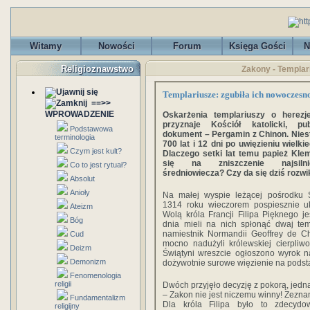
Witamy
Nowości
Forum
Księga Gości
N
Religioznawstwo
Zakony - Templar
Templariusze: zgubiła ich nowoczesn
==>>
WPROWADZENIE
Oskarżenia templariuszy o herezj
przyznaje Kościół katolicki, pub
Podstawowa
dokument – Pergamin z Chinon. Nieste
terminologia
700 lat i 12 dni po uwięzieniu wielki
Czym jest kult?
Dlaczego setki lat temu papież Kl
się na zniszczenie najsilni
Co to jest rytuał?
średniowiecza? Czy da się dziś rozwi
Absolut
Anioły
Na małej wyspie leżącej pośrodku
1314 roku wieczorem pospiesznie u
Ateizm
Wolą króla Francji Filipa Pięknego 
Bóg
dnia mieli na nich spłonąć dwaj tem
namiestnik Normandii Geoffrey de C
Cud
mocno nadużyli królewskiej cierpliw
Deizm
Świątyni wreszcie ogłoszono wyrok n
Demonizm
dożywotnie surowe więzienie na podst
Fenomenologia
religii
Dwóch przyjęło decyzję z pokorą, jedn
– Zakon nie jest niczemu winny! Zezn
Fundamentalizm
Dla króla Filipa było to zdecydo
religijny