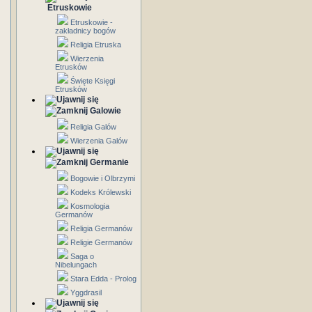
Etruskowie
Etruskowie -
zakładnicy bogów
Religia Etruska
Wierzenia
Etrusków
Święte Księgi
Etrusków
Galowie
Religia Galów
Wierzenia Galów
Germanie
Bogowie i Olbrzymi
Kodeks Królewski
Kosmologia
Germanów
Religia Germanów
Religie Germanów
Saga o
Nibelungach
Stara Edda - Prolog
Yggdrasil