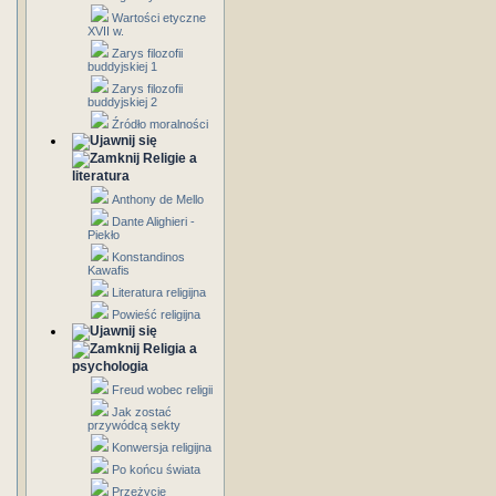
Wartości etyczne
XVII w.
Zarys filozofii
buddyjskiej 1
Zarys filozofii
buddyjskiej 2
Źródło moralności
Religie a
literatura
Anthony de Mello
Dante Alighieri -
Piekło
Konstandinos
Kawafis
Literatura religijna
Powieść religijna
Religia a
psychologia
Freud wobec religii
Jak zostać
przywódcą sekty
Konwersja religijna
Po końcu świata
Przeżycie