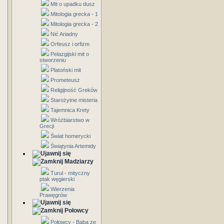
Mit o upadku dusz
Mitologia grecka - 1
Mitologia grecka - 2
Nić Ariadny
Orfeusz i orfizm
Pelazgijski mit o
stworzeniu
Platoński mit
Prometeusz
Religijność Greków
Starożytne misteria
Tajemnica Krety
Wróżbiarstwo w
Grecji
Świat homerycki
Świątynia Artemidy
Madziarzy
Turul - mityczny
ptak węgierski
Wierzenia
Prawęgrów
Połowcy
Połowcy - Baba ze