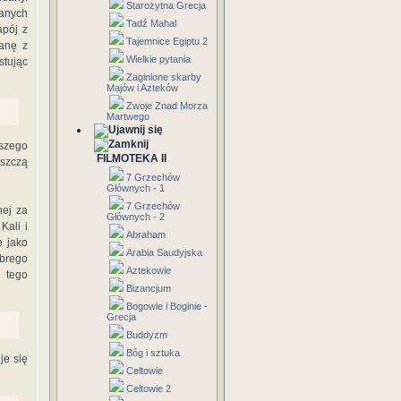
Starożytna Grecja
ianych
Tadź Mahal
pój z
Tajemnice Egiptu 2
uanę z
Wielkie pytania
stując
Zaginione skarby
Majów i Azteków
Zwoje Znad Morza
Martwego
kszego
FILMOTEKA II
oszczą
7 Grzechów
Głównych - 1
7 Grzechów
nej za
Głównych - 2
Kali i
Abraham
e jako
Arabia Saudyjska
obrego
Aztekowie
Z tego
Bizancjum
Bogowie i Boginie -
Grecja
Buddyzm
Bóg i sztuka
je się
Celtowie
Celtowie 2