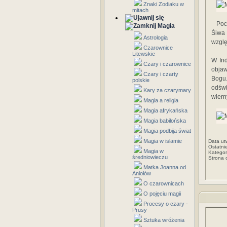
Znaki Zodiaku w
mitach
Poc
Magia
Śiwa 
Astrologia
wzglę
Czarownice
Litewskie
W Ind
Czary i czarownice
objaw
Czary i czarty
Bogu.
polskie
odświ
Kary za czarymary
wiern
Magia a religia
Magia afrykańska
Magia babilońska
Magia podbija świat
Magia w islamie
Data ut
Ostatni
Magia w
Kategor
średniowieczu
Strona 
Matka Joanna od
Aniołów
O czarownicach
O pojęciu magii
Procesy o czary -
Prusy
Sztuka wróżenia