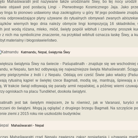
ęto Mahaśiwaratri jest nazywane także urodzinami Śiwy, bo tej nocy urodził
iwie objawił pod postacią Lingi - Pierwotnego Kosmicznego Jaja. Jako prz
wy linga to pionowo ustawiony słup zaokrąglony u góry. W jego podstawie znajdu
ienia odprowadzające płyny używane do rytualnych obmywań zwanych
abiszek
iązków wiernych tego dnia należy obmycie lingi kompozycją 16 składników, 
ch jest wodą różana, mleko, miód, święty popiół wibhuti i czerwony proszek k
 z nich ma symboliczne znaczenie, na przykład wibhuti oznacza łaskę Śiwy, a 
byt materialny i błogosławieństwo.
Katmandu, Nepal, świątynia Śiwy
większa świątynia Śiwy na świecie - Paśupatinath - znajduje się we wschodniej 
ndu, w Nepalu, tam też odbywają się najważniejsze święta Mahaśiwaratri. Ściąg
łumy pielgrzymów z Indii i z Nepalu. Oddają oni cześć Śiwie jako władcy (Paśup
ają rytualną kąpiel w świętej rzece Bagmati, modlą się, mantrują, śpiewają a
ą. W trakcie świąt odbywają się parady armii nepalskiej, a później wierni czuwaj
rzy ogniskach na placu Tundikhel, dookoła świątyni.
atinath jest tak świętym miejscem, że tu również, jak w Varanasi, turyści 
czani do świątyni. Mogą ją oglądać z drugiego brzegu Bagmati. Na szczęście p
ienie ziemi z 2015 roku nie uszkodziło budynków.
Mahaśiwaratri - Nepal
czas Mahaśiwaratri rząd Nepalu zawiesza zakaz posiadania i używania mari