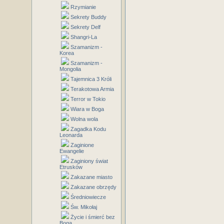
Rzymianie
Sekrety Buddy
Sekrety Delf
Shangri-La
Szamanizm -
Korea
Szamanizm -
Mongolia
Tajemnica 3 Króli
Terakotowa Armia
Terror w Tokio
Wiara w Boga
Wolna wola
Zagadka Kodu
Leonarda
Zaginione
Ewangelie
Zaginiony świat
Etrusków
Zakazane miasto
Zakazane obrzędy
Średniowiecze
Św. Mikołaj
Życie i śmierć bez
Boga