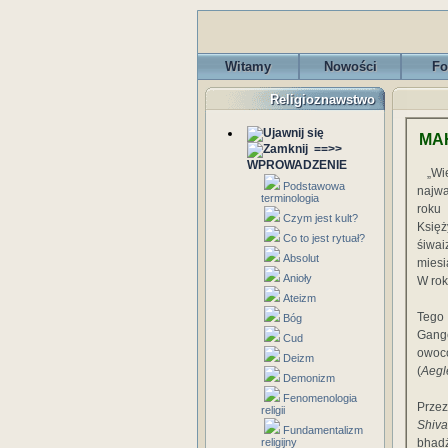
Witamy
Nowości
Fo
Religioznawstwo
MA
==>>
WPROWADZENIE
„W
Podstawowa
najwa
terminologia
roku
Czym jest kult?
Księż
Co to jest rytuał?
śiwai
Absolut
miesi
Anioły
W rok
Ateizm
Tego 
Bóg
Gange
Cud
owocó
Deizm
(
Aegl
Demonizm
Fenomenologia
Przez
religii
Shiva
Fundamentalizm
religijny
bhad