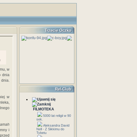
Trzecie Oczko
u
zmu, w
o dnia
 dnia.
Rel-Club
piej w
mleka,
alnego
FILMOTEKA
5000 lat religii w 90
sek.
amah
Aleksandra David
Nell - Z Sikkimu do
ymny i
Tybetu
przed