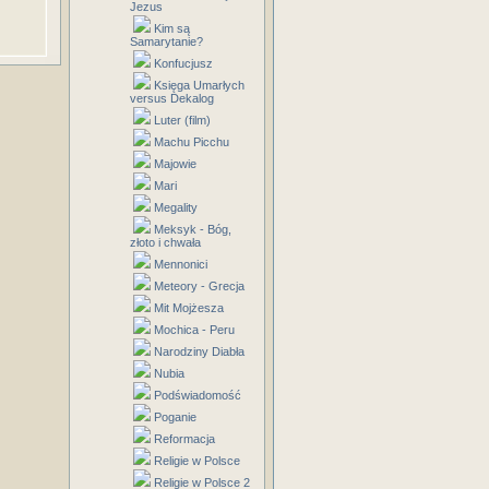
Jezus
Kim są
Samarytanie?
Konfucjusz
Księga Umarłych
versus Dekalog
Luter (film)
Machu Picchu
Majowie
Mari
Megality
Meksyk - Bóg,
złoto i chwała
Mennonici
Meteory - Grecja
Mit Mojżesza
Mochica - Peru
Narodziny Diabła
Nubia
Podświadomość
Poganie
Reformacja
Religie w Polsce
Religie w Polsce 2