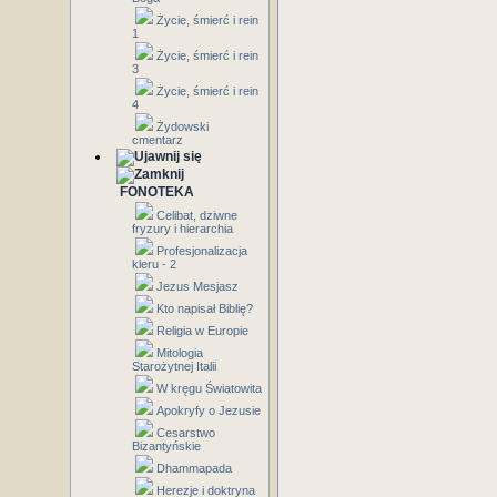
Życie, śmierć i rein
1
Życie, śmierć i rein
3
Życie, śmierć i rein
4
Żydowski
cmentarz
FONOTEKA
Celibat, dziwne
fryzury i hierarchia
Profesjonalizacja
kleru - 2
Jezus Mesjasz
Kto napisał Biblię?
Religia w Europie
Mitologia
Starożytnej Italii
W kręgu Światowita
Apokryfy o Jezusie
Cesarstwo
Bizantyńskie
Dhammapada
Herezje i doktryna