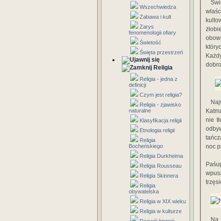
Świ
Wszechwiedza
właśc
Zabawa i kult
kulto
Zarys
żłob
fenomenologii ofiary
obow
Świetość
który
Święta przestrzeń
Każdy
dobro
Religia
Religia - jedna z
definicji
Czym jest religia?
Naj
Religia - zjawisko
naturalne
Katma
nie t
Klasyfikacja religii
odbyw
Etnologia religii
tańcz
Religia
Bocheńskiego
noc p
Religia Durkheima
Paśup
Religia Rousseau
wpusz
Religia Skinnera
trzęs
Religia
obywatelska
Religia w XIX wieku
Religia w kulturze
Na 