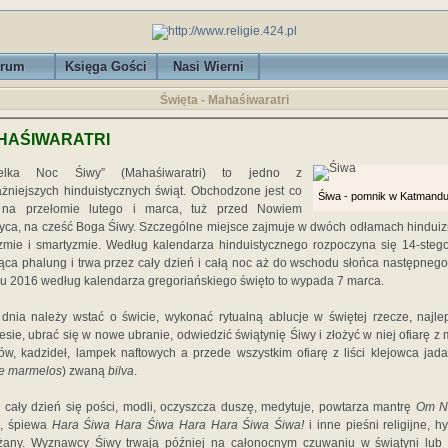
rum
Księga Gości
Nasi Wierni
Święta - Mahaśiwaratri
HAŚIWARATRI
ielka Noc Śiwy” (Mahaśiwaratri) to jedno z
żniejszych hinduistycznych świąt. Obchodzone jest co
Śiwa - pomnik w Katmand
 na przełomie lutego i marca, tuż przed Nowiem
yca, na cześć Boga Śiwy. Szczególne miejsce zajmuje w dwóch odłamach hindui
zmie i smartyzmie. Według kalendarza hinduistycznego rozpoczyna się 14-steg
ąca phalung i trwa przez cały dzień i całą noc aż do wschodu słońca następnego
u 2016 według kalendarza gregoriańskiego święto to wypada 7 marca.
dnia należy wstać o świcie, wykonać rytualną ablucje w świętej rzecze, najle
sie, ubrać się w nowe ubranie, odwiedzić świątynię Śiwy i złożyć w niej ofiarę z 
w, kadzideł, lampek naftowych a przede wszystkim ofiarę z liści klejowca jad
e marmelos
) zwaną
bilva
.
 cały dzień się pości, modli, oczyszcza duszę, medytuje, powtarza mantrę
Om N
, śpiewa
Hara Śiwa Hara Śiwa Hara Hara Śiwa Śiwa!
i inne pieśni religijne, h
żany. Wyznawcy Śiwy trwają później na całonocnym czuwaniu w świątyni lub 