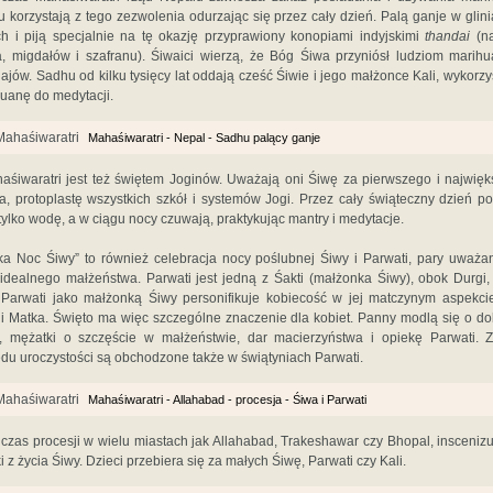
 korzystają z tego zezwolenia odurzając się przez cały dzień. Palą ganje w glin
ch i piją specjalnie na tę okazję przyprawiony konopiami indyjskimi
thandai
(na
, migdałów i szafranu). Śiwaici wierzą, że Bóg Śiwa przyniósł ludziom marih
ajów. Sadhu od kilku tysięcy lat oddają cześć Śiwie i jego małżonce Kali, wykorzy
uanę do medytacji.
Mahaśiwaratri - Nepal - Sadhu palący ganje
aśiwaratri jest też świętem Joginów. Uważają oni Śiwę za pierwszego i najwię
a, protoplastę wszystkich szkół i systemów Jogi. Przez cały świąteczny dzień p
 tylko wodę, a w ciągu nocy czuwają, praktykując mantry i medytacje.
ka Noc Śiwy” to również celebracja nocy poślubnej Śiwy i Parwati, pary uważa
idealnego małżeństwa. Parwati jest jedną z Śakti (małżonka Śiwy), obok Durgi, 
Parwati jako małżonką Śiwy personifikuje kobiecość w jej matczynym aspekci
i Matka. Święto ma więc szczególne znaczenie dla kobiet. Panny modlą się o d
 mężatki o szczęście w małżeństwie, dar macierzyństwa i opiekę Parwati. 
du uroczystości są obchodzone także w świątyniach Parwati.
Mahaśiwaratri - Allahabad - procesja - Śiwa i Parwati
czas procesji w wielu miastach jak Allahabad, Trakeshawar czy Bhopal, inscenizu
i z życia Śiwy. Dzieci przebiera się za małych Śiwę, Parwati czy Kali.