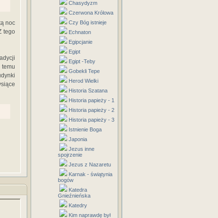
Chasydyzm
Czerwona Królowa
tą noc
Czy Bóg istnieje
Z tego
Echnaton
Egipcjanie
Egipt
adycji
Egipt -Teby
h temu
Gobekli Tepe
udynki
Herod Wielki
ysiące
Historia Szatana
Historia papieży - 1
Historia papieży - 2
Historia papieży - 3
Istnienie Boga
Japonia
Jezus inne
spojrzenie
Jezus z Nazaretu
Karnak - świątynia
bogów
Katedra
Gnieźnieńska
Katedry
Kim naprawdę był