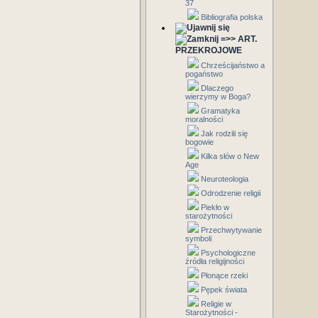
37
Bibliografia polska
=>> ART.
PRZEKROJOWE
Chrześcijaństwo a
pogaństwo
Dlaczego
wierzymy w Boga?
Gramatyka
moralności
Jak rodzili się
bogowie
Kilka słów o New
Age
Neuroteologia
Odrodzenie religii
Piekło w
starożytności
Przechwytywanie
symboli
Psychologiczne
źródła religijności
Płonące rzeki
Pępek świata
Religie w
Starożytności -