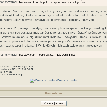
Mahaśiwaratri w Bhopal, dzieci przebrana za małego Śive
hodzenie Mahaśiwaratri wiąże się z licznymi legendami. Jedna z nich mówi, że w 
zatańczył tandawę, taniec stworzenia, chronienia, zabezpieczenia i zniszczenia. 
du wierni tańczą a w wielu świątyniach odbywają się koncerty muzyczne.
ii istnieje 12 głównych świątyń, ufundowanych w miejscach w których według tr
ił się Śiwa pod postacią lingi. Oprócz tego jest 400 innych świątyń poświęconyc
 Wszystkie dekoruje się girlandami kwiatów i tysiącami lampek oliwnych. B
ętnie przystraja w kolorowe iluminacje. Na święto Mahaśiwaratri odwiedzają je t
ych, często całymi rodzinami. W niektórych miejscach święto trwa nawet trzy dni.
Mahaśiwaratri - nocne światła - New Dehli, India
worzenia:
10/05/2012 @ 23:48
e zmiany:
03/03/2016 @ 04:57
ia :
Święta
czytana
110660 razy
Wersja do druku
Komentarze
Komentuj artykuł