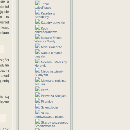
 się a
Jezus -
edmiot
dzieciństwo
ją się
Katedra w
am
. Do
Strasburgu
wśród
Katedry gotyckie
unkum.
Kody
chrześcijaństwa
kunkum
Masaru Emoto -
Wieści z Wody
Mnisi i kacerze
Nauka o stanie
umyslu
części
Newton - Mroczny
ają na
Heretyk
ati) i
Niebo na ziemi -
Buddyzm
 nawet
ą całą
Nieznana rodzina
Jezusa
Petra
Pierwsza Krucjata
nie są
otężne
Piramidy
Scjentologia
Skala
porównawcza planet
Skarby wczesnego
Średniowiecza
huany.