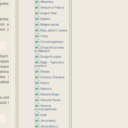
Alhambra
łędów,
Amisze w Polsce
Angkor Wat
ginów,
Babilon
us), a
Biblijne bestie
azem z
Bóg, ateiści i nauka
Chiny
Chrześcijaństwo
Droga Krzyżowa
na filipinach
diach.
Druga Krucjata
więtym
Egipt - Tajemnice
zmarłych
ysiące
trona
Etiopia
aba i
Geniusz Darwina
zykład
Hetyci
Hipnoza
Historia Boga
a jest
Historia Pisma
acja i
Historia
chrześcijaństwa
Indie
Jerozolima
Jerozolima 2