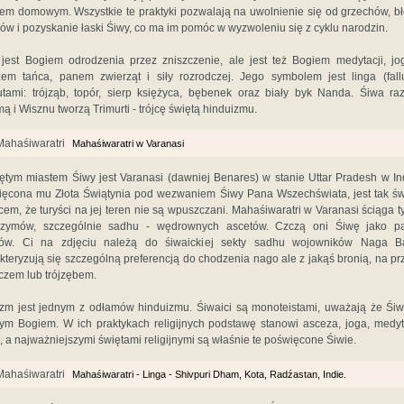
zem domowym. Wszystkie te praktyki pozwalają na uwolnienie się od grzechów, b
ów i pozyskanie łaski Śiwy, co ma im pomóc w wyzwoleniu się z cyklu narodzin.
jest Bogiem odrodzenia przez zniszczenie, ale jest też Bogiem medytacji, jo
zem tańca, panem zwierząt i siły rozrodczej. Jego symbolem jest linga (fall
utami: trójząb, topór, sierp księżyca, bębenek oraz biały byk Nanda. Śiwa r
ą i Wisznu tworzą Trimurti - trójcę świętą hinduizmu.
Mahaśiwaratri w Varanasi
ętym miastem Śiwy jest Varanasi (dawniej Benares) w stanie Uttar Pradesh w In
ęcona mu Złota Świątynia pod wezwaniem Śiwy Pana Wszechświata, jest tak ś
cem, że turyści na jej teren nie są wpuszczani. Mahaśiwaratri w Varanasi ściąga t
grzymów, szczególnie sadhu - wędrownych ascetów. Czczą oni Śiwę jako pa
tów. Ci na zdjęciu należą do śiwaickiej sekty sadhu wojowników Naga B
kteryzują się szczególną preferencją do chodzenia nago ale z jakąś bronią, na pr
czem lub trójzębem.
zm jest jednym z odłamów hinduizmu. Śiwaici są monoteistami, uważają że Śiw
ym Bogiem. W ich praktykach religijnych podstawę stanowi asceza, joga, medyt
a, a najważniejszymi świętami religijnymi są właśnie te poświęcone Śiwie.
Mahaśiwaratri - Linga - Shivpuri Dham, Kota, Radźastan, Indie.