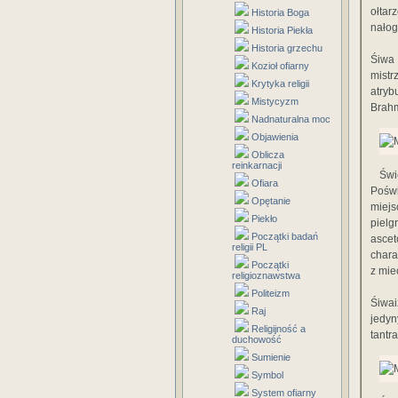
ołtar
Historia Boga
nałog
Historia Piekła
Historia grzechu
Śiwa 
Kozioł ofiarny
mistr
Krytyka religii
atryb
Mistycyzm
Brahm
Nadnaturalna moc
Objawienia
Oblicza
reinkarnacji
Świ
Ofiara
Poświ
Opętanie
miejs
Piekło
piel
Początki badań
asce
religii PL
chara
Początki
z mie
religioznawstwa
Politeizm
Śiwai
Raj
jedyn
Religijność a
tantr
duchowość
Sumienie
Symbol
System ofiarny