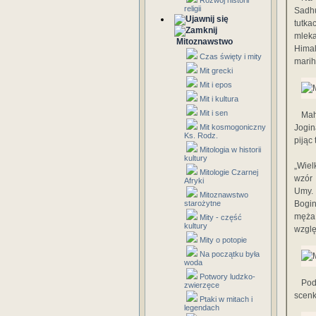
Rozwój historii
religii
Sadhu
tutka
mleka
Mitoznawstwo
Himal
Czas święty i mity
marih
Mit grecki
Mit i epos
Mit i kultura
Mit i sen
Mah
Mit kosmogoniczny
Jogin
Ks. Rodz.
pijąc
Mitologia w historii
kultury
„Wiel
Mitologie Czarnej
wzór 
Afryki
Umy. 
Mitoznawstwo
starożytne
Bogin
męża,
Mity - część
kultury
wzglę
Mity o potopie
Na początku była
woda
Potwory ludzko-
Pod
zwierzęce
scenk
Ptaki w mitach i
legendach