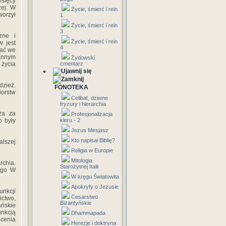
ysięcy
zej. W
Życie, śmierć i rein
worzył
1
Życie, śmierć i rein
3
zne i
Życie, śmierć i rein
w jest
4
cać we
annym
Żydowski
 życia
cmentarz
dzież.
FONOTEKA
iorstw
Celibat, dziwne
fryzury i hierarchia
ża za
Profesjonalizacja
o były
kleru - 2
Jezus Mesjasz
Kto napisał Biblię?
alszej
Religia w Europie
Mitologia
rchia.
Starożytnej Italii
ć go W
W kręgu Światowita
Apokryfy o Jezusie
nkcji
Cesarstwo
ictwo,
Bizantyńskie
ańskie
unkcją
Dhammapada
cenia
Herezje i doktryna