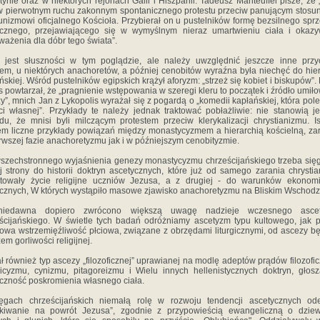
tynie oraz w niektórych rejonach Galii i Hiszpanii. Tadeusz Manteuffel pisze, że 
w pierwotnym ruchu zakonnym spontanicznego protestu przeciw panującym stosu
unizmowi oficjalnego Kościoła. Przybierał on u pustelników formę bezsilnego spr
ecznego, przejawiającego się w wymyślnym nieraz umartwieniu ciała i okazy
ważenia dla dóbr tego świata”.
 jest słuszności w tym poglądzie, ale należy uwzględnić jeszcze inne przy
m, u niektórych anachoretów, a później cenobitów wyraźna była niechęć do hier
ńskiej. Wśród pustelników egipskich krążył aforyzm: „strzeż się kobiet i biskupów”.
 powtarzał, że „pragnienie wstępowania w szeregi kleru to początek i źródło umił
y”, mnich Jan z Lykopolis wyrażał się z pogardą o „komedii kapłańskiej, która pol
ci własnej”. Przykłady te należy jednak traktować pobłażliwie: nie stanowią j
u, że mnisi byli milczącym protestem przeciw klerykalizacji chrystianizmu. Is
m liczne przykłady powiązań między monastycyzmem a hierarchią kościelną, z
rwszej fazie anachoretyzmu jak i w późniejszym cenobityzmie.
szechstronnego wyjaśnienia genezy monastycyzmu chrześcijańskiego trzeba się
j strony do historii doktryn ascetycznych, które już od samego zarania chrysti
łtowały życie religijne uczniów Jezusa, a z drugiej - do warunków ekonom
cznych, W których wystąpiło masowe zjawisko anachoretyzmu na Bliskim Wschodz
iedawna dopiero zwrócono większą uwagę nadzieje wczesnego asce
ścijańskiego. W świetle tych badań odróżniamy ascetyzm typu kultowego, jak p
owa wstrzemięźliwość płciowa, związane z obrzędami liturgicznymi, od ascezy b
em gorliwości religijnej.
ał również typ ascezy „filozoficznej” uprawianej na modlę adeptów prądów filozofi
oicyzmu, cynizmu, pitagoreizmu i Wielu innych hellenistycznych doktryn, głos
czność poskromienia własnego ciała.
ęgach chrześcijańskich niemałą rolę w rozwoju tendencji ascetycznych ode
ekiwanie na powrót Jezusa”, zgodnie z przypowieścią ewangeliczną o dziew