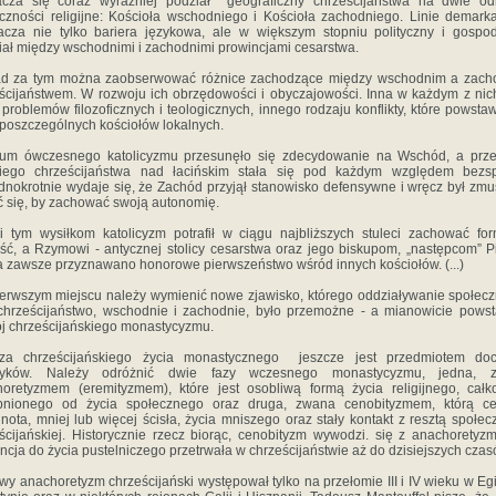
acza się coraz wyraźniej podział geograficzny chrześcijaństwa na dwie od
czności religijne: Kościoła wschodniego i Kościoła zachodniego. Linie demark
cza nie tylko bariera językowa, ale w większym stopniu polityczny i gospo
iał między wschodnimi i zachodnimi prowincjami cesarstwa.
ad za tym można zaobserwować różnice zachodzące między wschodnim a zach
ścijaństwem. W rozwoju ich obrzędowości i obyczajowości. Inna w każdym z nic
 problemów filozoficznych i teologicznych, innego rodzaju konflikty, które powsta
 poszczególnych kościołów lokalnych.
rum ówczesnego katolicyzmu przesunęło się zdecydowanie na Wschód, a prz
kiego chrześcijaństwa nad łacińskim stała się pod każdym względem bezsp
dnokrotnie wydaje się, że Zachód przyjął stanowisko defensywne i wręcz był zm
ć się, by zachować swoją autonomię.
i tym wysiłkom katolicyzm potrafił w ciągu najbliższych stuleci zachować fo
ść, a Rzymowi - antycznej stolicy cesarstwa oraz jego biskupom, „następcom” Pi
 zawsze przyznawano honorowe pierwszeństwo wśród innych kościołów. (...)
erwszym miejscu należy wymienić nowe zjawisko, którego oddziaływanie społec
chrześcijaństwo, wschodnie i zachodnie, było przemożne - a mianowicie powst
j chrześcijańskiego monastycyzmu.
za chrześcijańskiego życia monastycznego jeszcze jest przedmiotem doc
oryków. Należy odróżnić dwie fazy wczesnego monastycyzmu, jedna, 
oretyzmem (eremityzmem), które jest osobliwą formą życia religijnego, całk
bnionego od życia społecznego oraz druga, zwana cenobityzmem, którą ce
nota, mniej lub więcej ścisła, życia mniszego oraz stały kontakt z resztą społec
ścijańskiej. Historycznie rzecz biorąc, cenobityzm wywodzi. się z anachoretyz
ncja do życia pustelniczego przetrwała w chrześcijaństwie aż do dzisiejszych czas
y anachoretyzm chrześcijański występował tylko na przełomie III i IV wieku w Egi