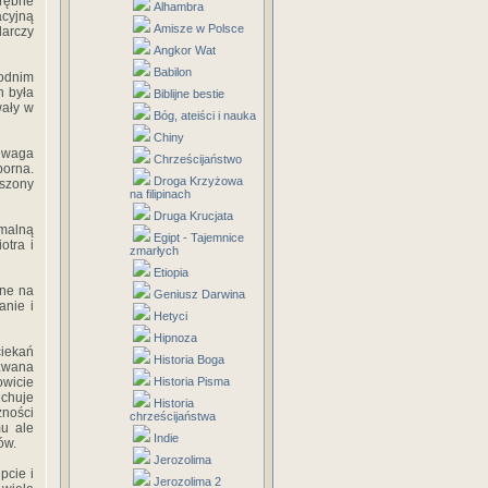
rębne
Alhambra
acyjną
Amisze w Polsce
darczy
Angkor Wat
Babilon
odnim
h była
Biblijne bestie
wały w
Bóg, ateiści i nauka
Chiny
ewaga
Chrześcijaństwo
orna.
Droga Krzyżowa
uszony
na filipinach
Druga Krucjata
rmalną
Egipt - Tajemnice
otra i
zmarłych
Etiopia
zne na
Geniusz Darwina
anie i
Hetyci
Hipnoza
iekań
Historia Boga
zwana
owicie
Historia Pisma
chuje
Historia
zności
chrześcijaństwa
mu ale
Indie
ów.
Jerozolima
pcie i
Jerozolima 2