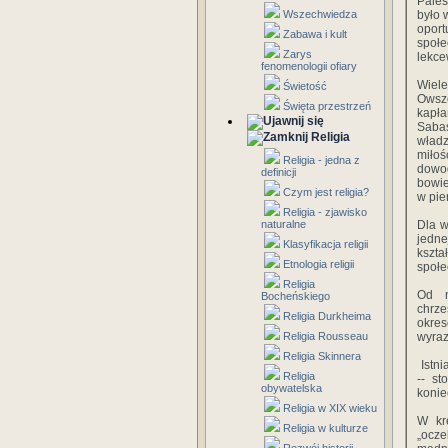
Pales
Wszechwiedza
było 
oport
Zabawa i kult
społ
Zarys
lekce
fenomenologii ofiary
Wiele
Świetość
Owsze
Święta przestrzeń
kapła
Sabas
Religia
władz
miłoś
Religia - jedna z
dowod
definicji
bowie
Czym jest religia?
w pie
Religia - zjawisko
naturalne
Dla w
jedne
Klasyfikacja religii
kszta
Etnologia religii
społe
Religia
Od n
Bocheńskiego
chrze
Religia Durkheima
okres
Religia Rousseau
wyraz
Religia Skinnera
Istni
Religia
-- st
obywatelska
konie
Religia w XIX wieku
W kr
Religia w kulturze
„ocz