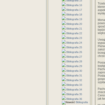
Bibliografia 15
Trzeb
Bibliografia 16
klere
Bibliografia 17
aspe
wystę
Bibliografia 18
Bibliografia 19
Monac
powoł
Bibliografia 20
sposó
Bibliografia 21
będzi
więks
Bibliografia 22
Bibliografia 23
Uwag
Bibliografia 24
wypad
Pier
Bibliografia 25
zało
Bibliografia 26
brzeg
chrze
Bibliografia 27
Bibliografia 28
Posi
kopty
Bibliografia 29
Pach
Bibliografia 30
zapr
Bibliografia 31
Posł
gospo
Bibliografia 32
szpit
Bibliografia 33
Pacho
Bibliografia 34
znacz
Bibliografia 35
Cenob
jak t
Bibliografia 36
Bibliografia