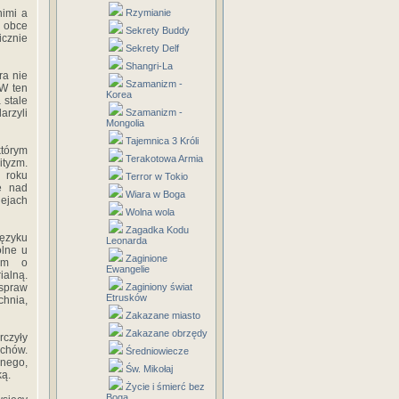
nimi a
Rzymianie
ą obce
Sekrety Buddy
cznie
Sekrety Delf
Shangri-La
ra nie
Szamanizm -
 W ten
Korea
 stale
arzyli
Szamanizm -
Mongolia
Tajemnica 3 Króli
tórym
Terakotowa Armia
ityzm.
 roku
Terror w Tokio
e nad
Wiara w Boga
iejach
Wolna wola
Zagadka Kodu
ęzyku
Leonarda
ólne u
Zaginione
iem o
Ewangelie
alną.
spraw
Zaginiony świat
Etrusków
chnia,
Zakazane miasto
Zakazane obrzędy
rczyły
ichów.
Średniowiecze
lnego,
Św. Mikołaj
ką.
Życie i śmierć bez
Boga