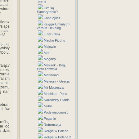
 małej
Jezus
latach
Kim są
 wiara
Samarytanie?
.
Konfucjusz
Nieraz
Księga Umarłych
ysiące
versus Dekalog
 stała
Luter (film)
eść.
Machu Picchu
ającej
Majowie
ywisty
bolu,
Mari
Megality
rający
Meksyk - Bóg,
złoto i chwała
rotest
ornie
Mennonici
ralizm
Meteory - Grecja
stacie
 czemu
Mit Mojżesza
ię nań
Mochica - Peru
Narodziny Diabła
zebrań
Nubia
nichów
Podświadomość
Poganie
prośbę
Reformacja
ie od
e dziś
Religie w Polsce
Religie w Polsce 2