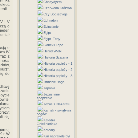
elmka
Chasydyzm
lekroć
Czerwona Królowa
enił -
Czy Bóg istnieje
Echnaton
IV i V
dczą o
Egipcjanie
ejeden
Egipt
zumiał
Egipt -Teby
Gobekli Tepe
acją o
Herod Wielki
ńca lV
raz z
Historia Szatana
dności
Historia papieży - 1
szków,
kurz”.
Historia papieży - 2
się do
Historia papieży - 3
Istnienie Boga
dlitwę
Japonia
rzaniu
Jezus inne
obycie
spojrzenie
witej
ularna
Jezus z Nazaretu
życiom
Karnak - świątynia
rezy:
bogów
li się
Katedra
Gnieźnieńska
górnej
Katedry
9 r. W
Kim naprawdę był