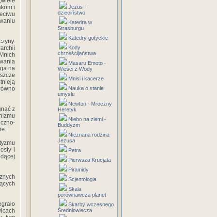
„wiele
nkom i
Jezus -
dzieciństwo
zeciwu
waniu
Katedra w
Strasburgu
Katedry gotyckie
czyny.
archii
Kody
chrześcijaństwa
 Mnich
owania
Masaru Emoto -
ega na
Wieści z Wody
eszcze
Mnisi i kacerze
tnieją
arówno
Nauka o stanie
umyslu
Newton - Mroczny
gnąć z
Heretyk
anizmu
Niebo na ziemi -
iczno-
Buddyzm
ie.
Nieznana rodzina
Jezusa
tyzmu
osty i
Petra
ędącej
Pierwsza Krucjata
Piramidy
cznych
Scjentologia
zących
Skala
porównawcza planet
grało
Skarby wczesnego
icach
Średniowiecza