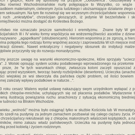
ch i głupich, które się sposobiły na przyjście ,,Oblubieńca". Oddziaływały
dku również Wschodnioirańskie nurty potępiające to Wszystko, co wiąże 
iastkiem materialnym, cielesnym życia ludzkiego i utożsamiające działanie złego
iem seksualnym. Na tym tle rozwinął się we wczesnym chrześcijaństwie wspomnia
 ruch ,,enkratytów”, chrześcijan głoszących, iż jedynie W bezżeństwíe i sk
emięźliwości można dostąpić do Królestwa Bożego.
eństwo nie oznaczało jeszcze samotności i eremityzmu. Znane były W gm
ścijańskich III i IV wieku formy współżycia we wstrzemięźliwości ascetów z dziew
 nazywano ,,agapetkami" (oblubienicami). Hieronim wspomina jc ze zgrozą, a hier
elna potępiła tego rodzaju formy wspólnej ascezy i zaprowadziła W ich miejsce inst
kracji dziewic. Nawet enkratyczny i negatywny stosunek do instytucji małż
tpliwie przyczyniły się do rozwoju monastycyzmu.
my jeszcze uwagę na warunki ekonomiczno-społeczne, które sprzyjały "uciec
a". J. Wolski opisując system ucisku podatkowego wprowadzonego na przełomie II
 pisze, że "w tych warunkach chłopi, zwłaszcza koloni zaczęli opuszczać 
ając przed wyzyskiem, tworząc bandy rozbójników (desertores). Ucieczka (anacho
ści wiejskiej ze wsi stworzyła dla państwa ciężki problem, od ilości bowiem
nej zależały wpływy podatkowe w naturze...".
3 roku cesarz Walens wydał ustawę nakazujący swym urzędnikom wyłapać z pu
tkich chłopów-mnichów, uchylających się od płacenia podatków. Wydarzenie t
ną ilustracją powiązania ruchu anachorezy z sytuacją ekonomiczną biednie
w ludności na Bliskim Wschodzie.
wieku ,,wolność” można było osiągnąć tylko w służbie Kościoła lub W monastyc
kto szedł na pustynię za jednym zamachem pozbawiał się całego ciężaru życia. P
 chrześcijańscy rekrutowali się z chłopów, małorolnych właścicieli koptyjskich, a n
olników, mimo zakazu władz państwowych. Ucieczka na pustynię była jednocz
zką przed kobietą i życiem rodzinnym.