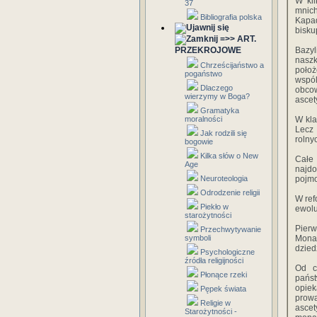
W kil
37
mnich
Bibliografia polska
Kapad
bisku
=>> ART.
PRZEKROJOWE
Bazy
naszk
Chrześcijaństwo a
położ
pogaństwo
wspó
Dlaczego
obcow
wierzymy w Boga?
ascet
Gramatyka
moralności
W kla
Lecz 
Jak rodzili się
rolny
bogowie
Kilka słów o New
Całe
Age
najdo
Neuroteologia
pojmo
Odrodzenie religii
W ref
Piekło w
ewolu
starożytności
Pierw
Przechwytywanie
symboli
Monas
dzied
Psychologiczne
źródła religijności
Od c
Płonące rzeki
państ
opiek
Pępek świata
prowa
Religie w
asce
Starożytności -