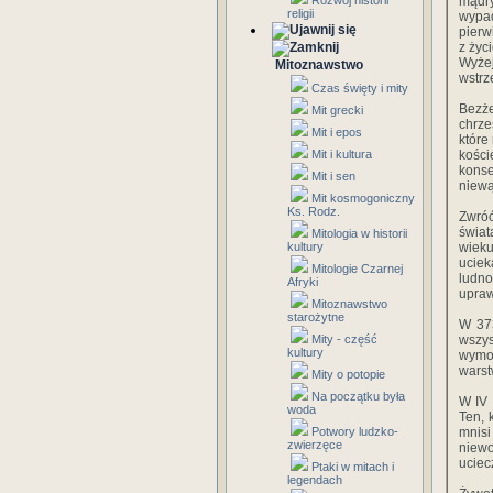
Rozwój historii
mądry
religii
wypa
pierw
z życ
Wyżej
Mitoznawstwo
wstrz
Czas święty i mity
Bezż
Mit grecki
chrze
Mit i epos
które
Mit i kultura
kości
konse
Mit i sen
niewą
Mit kosmogoniczny
Ks. Rodz.
Zwróć
świat
Mitologia w historii
kultury
wieku
uciek
Mitologie Czarnej
ludno
Afryki
upraw
Mitoznawstwo
starożytne
W 37
Mity - część
wszys
kultury
wymow
warst
Mity o potopie
Na początku była
W IV 
woda
Ten, 
Potwory ludzko-
mnisi
zwierzęce
niew
uciec
Ptaki w mitach i
legendach