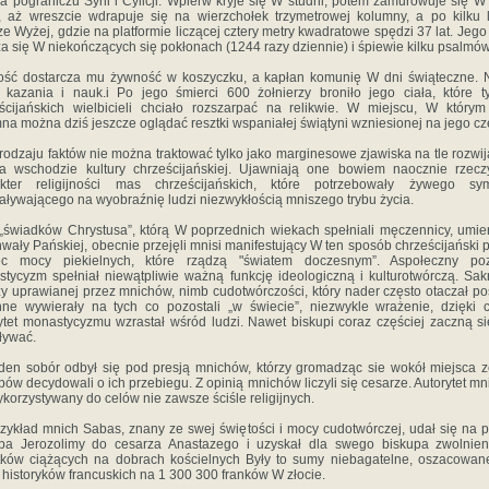
na pograniczu Syrii i Cylicji. Wpierw kryje się W studni, potem zamurowuje się W
, aż wreszcie wdrapuje się na wierzchołek trzymetrowej kolumny, a po kilku 
ze Wyżej, gdzie na platformie liczącej cztery metry kwadratowe spędzi 37 lat. Jego
a się W niekończących się pokłonach (1244 razy dziennie) i śpiewie kilku psalmów
ść dostarcza mu żywność w koszyczku, a kapłan komunię W dni świąteczne. 
ł kazania i nauk.i Po jego śmierci 600 żołnierzy broniło jego ciała, które t
ścijańskich wielbicieli chciało rozszarpać na relikwie. W miejscu, W którym
na można dziś jeszcze oglądać resztki wspaniałej świątyni wzniesionej na jego cz
rodzaju faktów nie można traktować tylko jako marginesowe zjawiska na tle rozwij
a wschodzie kultury chrześcijańskiej. Ujawniają one bowiem naocznie rzecz
akter religijności mas chrześcijańskich, które potrzebowały żywego sym
aływającego na wyobraźnię ludzi niezwykłością mniszego trybu życia.
„świadków Chrystusa”, którą W poprzednich wiekach spełniali męczennicy, umie
hwały Pańskiej, obecnie przejęli mnisi manifestujący W ten sposób chrześcijański p
c mocy piekielnych, które rządzą "światem doczesnym”. Aspołeczny poz
tycyzm spełniał niewątpliwie ważną funkcję ideologiczną i kulturotwórczą. Sak
y uprawianej przez mnichów, nimb cudotwórczości, który nader często otaczał po
ne wywierały na tych co pozostali „w świecie”, niezwykle wrażenie, dzięki
ytet monastycyzmu wzrastał wśród ludzi. Nawet biskupi coraz częściej zaczną s
ływać.
den sobór odbył się pod presją mnichów, którzy gromadząc sie wokół miejsca 
pów decydowali o ich przebiegu. Z opinią mnichów liczyli się cesarze. Autorytet m
ykorzystywany do celów nie zawsze ściśle religijnych.
zykład mnich Sabas, znany ze swej świętości i mocy cudotwórczej, udał się na 
upa Jerozolimy do cesarza Anastazego i uzyskał dla swego biskupa zwolnien
ków ciążących na dobrach kościelnych Były to sumy niebagatelne, oszacowan
 historyków francuskich na 1 300 300 franków W złocie.