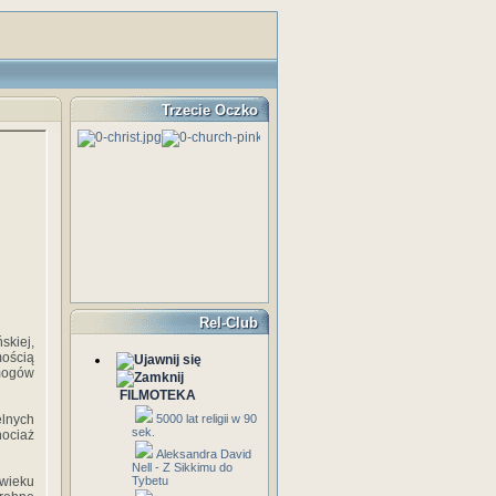
Trzecie Oczko
Rel-Club
skiej,
ością
mogów
FILMOTEKA
elnych
5000 lat religii w 90
sek.
hociaż
Aleksandra David
Nell - Z Sikkimu do
wieku
Tybetu