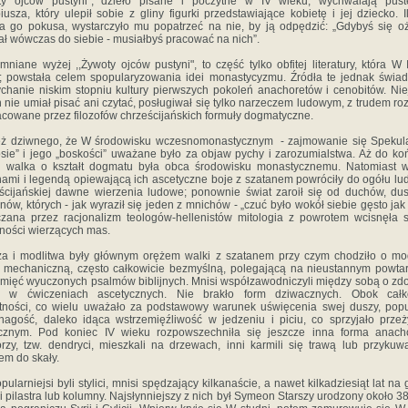
ty ojców pustyni", dzieło pisane i poczytne w IV wieku, wychwalają pust
iusza, który ulepił sobie z gliny figurki przedstawiające kobietę i jej dziecko. I
a go pokusa, wystarczyło mu popatrzeć na nie, by ją odpędzić: „Gdybyś się oż
ł wówczas do siebie - musiałbyś pracować na nich”.
niane wyżej ,,Żywoty ojców pustyni", to część tylko obfitej literatury, która W 
; powstała celem spopularyzowania idei monastycyzmu. Źródła te jednak świa
ychanie niskim stopniu kultury pierwszych pokoleń anachoretów i cenobitów. Ni
 nie umiał pisać ani czytać, posługiwał się tylko narzeczem ludowym, z trudem ro
cowane przez filozofów chrześcijańskich formuły dogmatyczne.
eż dziwnego, że W środowisku wczesnomonastycznym - zajmowanie się Spekul
sie” i jego „boskości” uważane było za objaw pychy i zarozumialstwa. Aż do ko
u walka o kształt dogmatu była obca środowisku monastycznemu. Natomiast w
ami i legendą opiewającą ich ascetyczne boje z szatanem powróciły do ogółu lu
ścijańskiej dawne wierzenia ludowe; ponownie świat zaroił się od duchów, du
ów, których - jak wyraził się jeden z mnichów - „czuć było wokół siebie gęsto jak 
zana przez racjonalizm teologów-hellenistów mitologia z powrotem wcisnęła 
ijności wierzących mas.
a i modlitwa były głównym orężem walki z szatanem przy czym chodziło o mo
 mechaniczną, często całkowicie bezmyślną, polegającą na nieustannym powta
mięć wyuczonych psalmów biblijnych. Mnisi współzawodniczyli między sobą o zd
y w ćwiczeniach ascetycznych. Nie brakło form dziwacznych. Obok całko
ności, co wielu uważało za podstawowy warunek uświęcenia swej duszy, pop
nagość, daleko idąca wstrzemięźliwość w jedzeniu i piciu, co sprzyjało prze
ycznym. Pod koniec IV wieku rozpowszechniła się jeszcze inna forma anacho
órzy, tzw. dendryci, mieszkali na drzewach, inni karmili się trawą lub przykuwa
em do skały.
pularniejsi byli stylici, mnisi spędzający kilkanaście, a nawet kilkadziesiąt lat na 
i pilastra lub kolumny. Najsłynniejszy z nich był Symeon Starszy urodzony około 38