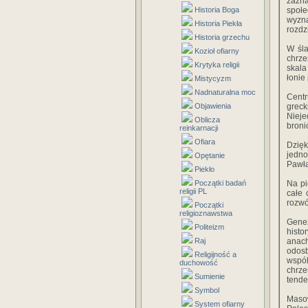
zazn
Historia Boga
społe
wyzna
Historia Piekła
rozdz
Historia grzechu
W śl
Kozioł ofiarny
chrze
Krytyka religii
skala
łonie
Mistycyzm
Nadnaturalna moc
Cent
Objawienia
grec
Nieje
Oblicza
broni
reinkarnacji
Ofiara
Dzięk
jedno
Opętanie
Pawła
Piekło
Początki badań
Na pi
religii PL
całe 
rozwó
Początki
religioznawstwa
Gene
Politeizm
hist
Raj
anach
odos
Religijność a
wspól
duchowość
chrze
Sumienie
tende
Symbol
Masow
System ofiarny