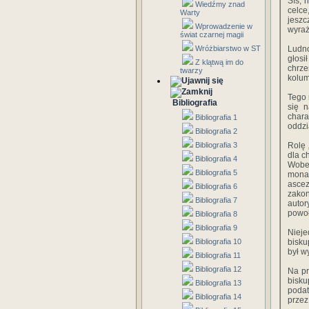
Sís, 
Wiedźmy znad
celce
Warty
jeszc
Wprowadzenie w
wyraż
świat czarnej magii
Wróżbiarstwo w ST
Ludno
głosi
Z klątwą im do
chrze
twarzy
kolum
Tego 
Bibliografia
się n
char
Bibliografia 1
oddzi
Bibliografia 2
Bibliografia 3
Rolę 
dla c
Bibliografia 4
Wobe
Bibliografia 5
monas
ascez
Bibliografia 6
zakon
Bibliografia 7
autor
powo
Bibliografia 8
Bibliografia 9
Nieje
Bibliografia 10
bisku
był w
Bibliografia 11
Bibliografia 12
Na pr
bisk
Bibliografia 13
podat
Bibliografia 14
przez