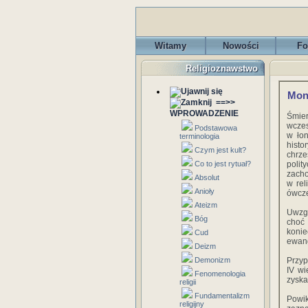
Witamy
Nowości
Fo
Religioznawstwo
Mon
==>>
WPROWADZENIE
Śmie
wczes
Podstawowa
w łon
terminologia
hist
Czym jest kult?
chrz
Co to jest rytuał?
polit
zacho
Absolut
w rel
Anioły
ówcze
Ateizm
Uwzgl
Bóg
choć
koni
Cud
ewang
Deizm
Demonizm
Przyp
IV wi
Fenomenologia
zyska
religii
Fundamentalizm
Powi
religijny