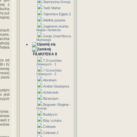
 w tym
Starożytna Grecja
się z
Tadź Mahal
 ducha
ny już
Tajemnice Egiptu 2
rajnej
Wielkie pytania
Zaginione skarby
inach
Majów i Azteków
icami,
Zwoje Znad Morza
archia
Martwego
ytucję
eństwa
FILMOTEKA II
zce od
7 Grzechów
I i IV
Głównych - 1
ziemię
7 Grzechów
resis)
Głównych - 2
 ziemi
Abraham
Arabia Saudyjska
styni
Aztekowie
o jest
jszych
Bizancjum
Bogowie i Boginie -
Grecja
yzmie.
Buddyzm
ierwsi
awet z
Bóg i sztuka
eśnie
Celtowie
Celtowie 2