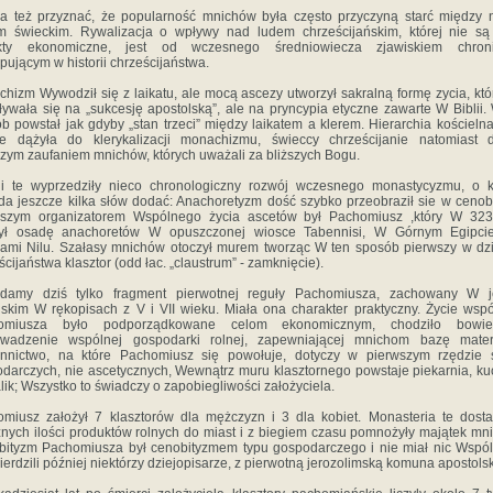
a też przyznać, że popularność mnichów była często przyczyną starć między 
m świeckim. Rywalizacja o wpływy nad ludem chrześcijańskim, której nie s
kty ekonomiczne, jest od wczesnego średniowiecza zjawiskiem chroni
pującym w historii chrześcijaństwa.
hizm Wywodził się z laikatu, ale mocą ascezy utworzył sakralną formę zycia, któ
ywała się na „sukcesję apostolską”, ale na pryncypia etyczne zawarte W Biblii.
b powstał jak gdyby „stan trzeci” między laikatem a klerem. Hierarchia kościelna
e dążyła do klerykalizacji monachizmu, świeccy chrześcijanie natomiast d
zym zaufaniem mnichów, których uważali za bliższych Bogu.
i te wyprzedziły nieco chronologiczny rozwój wczesnego monastycyzmu, o k
a jeszcze kilka słów dodać: Anachoretyzm dość szybko przeobraził sie w cenob
wszym organizatorem Wspólnego życia ascetów był Pachomiusz ,który W 323
żył osadę anachoretów W opuszczonej wiosce Tabennisi, W Górnym Egipci
ami Nilu. Szałasy mnichów otoczył murem tworząc W ten sposób pierwszy w dz
ścijaństwa klasztor (odd łac. „claustrum” - zamknięcie).
adamy dziś tylko fragment pierwotnej reguły Pachomiusza, zachowany W j
jskim W rękopisach z V i VII wieku. Miała ona charakter praktyczny. Życie wsp
omiusza było podporządkowane celom ekonomicznym, chodziło bow
owadzenie wspólnej gospodarki rolnej, zapewniającej mnichom bazę materi
annictwo, na które Pachomiusz się powołuje, dotyczy w pierwszym rzędzie 
darczych, nie ascetycznych, Wewnątrz muru klasztornego powstaje piekarnia, ku
alik; Wszystko to świadczy o zapobiegliwości założyciela.
miusz założył 7 klasztorów dla mężczyzn i 3 dla kobiet. Monasteria te dosta
nych ilości produktów rolnych do miast i z biegiem czasu pomnożyły majątek mn
ityzm Pachomiusza był cenobityzmem typu gospodarczego i nie miał nic Wspó
wierdzili później niektórzy dziejopisarze, z pierwotną jerozolimską komuna apostols