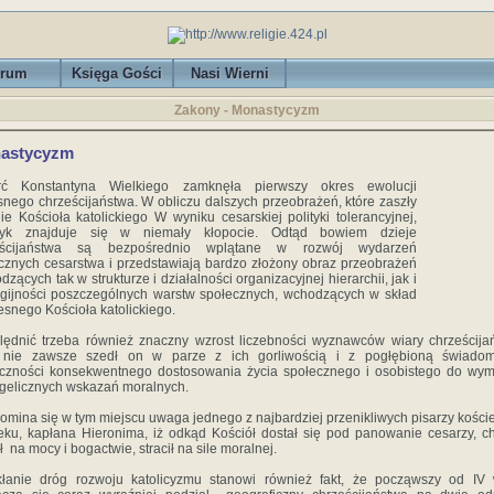
rum
Księga Gości
Nasi Wierni
Zakony - Monastycyzm
astycyzm
rć Konstantyna Wielkiego zamknęła pierwszy okres ewolucji
nego chrześcijaństwa. W obliczu dalszych przeobrażeń, które zaszły
ie Kościoła katolickiego W wyniku cesarskiej polityki tolerancyjnej,
oryk znajduje się w niemały kłopocie. Odtąd bowiem dzieje
eścijaństwa są bezpośrednio wplątane w rozwój wydarzeń
ycznych cesarstwa i przedstawiają bardzo złożony obraz przeobrażeń
dzących tak w strukturze i działalności organizacyjnej hierarchii, jak i
igijności poszczególnych warstw społecznych, wchodzących w skład
snego Kościoła katolickiego.
ędnić trzeba również znaczny wzrost liczebności wyznawców wiary chrześcijań
 nie zawsze szedł on w parze z ich gorliwością i z pogłębioną świadom
eczności konsekwentnego dostosowania życia społecznego i osobistego do wy
elicznych wskazań moralnych.
omina się w tym miejscu uwaga jednego z najbardziej przenikliwych pisarzy kości
eku, kapłana Hieronima, iż odkąd Kościół dostał się pod panowanie cesarzy, c
ł na mocy i bogactwie, stracił na sile moralnej.
kłanie dróg rozwoju katolicyzmu stanowi również fakt, że począwszy od IV 