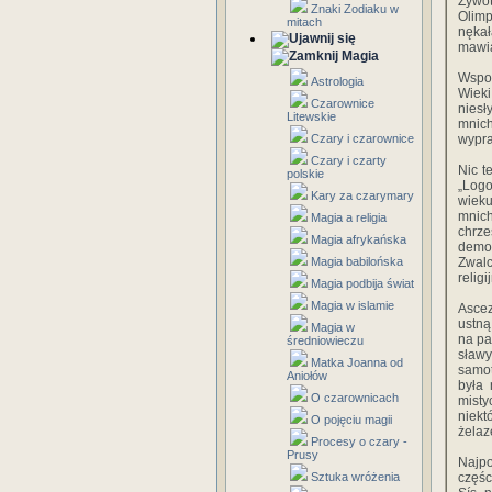
Żywo
Znaki Zodiaku w
Olimp
mitach
nękał
mawia
Magia
Wspom
Astrologia
Wieki
Czarownice
niesł
Litewskie
mnich
Czary i czarownice
wypra
Czary i czarty
Nic t
polskie
„Logo
Kary za czarymary
wiek
mnich
Magia a religia
chrze
Magia afrykańska
demon
Magia babilońska
Zwalc
relig
Magia podbija świat
Magia w islamie
Ascez
ustną
Magia w
na pa
średniowieczu
sław
Matka Joanna od
samot
Aniołów
była 
O czarownicach
mist
niekt
O pojęciu magii
żelaz
Procesy o czary -
Prusy
Najpo
Sztuka wróżenia
częśc