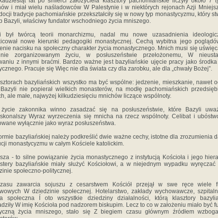
kadziesiąt lat po śmierci założyciela klasztory pachomiańskie liczyły około 7 t
ów i miał wielu naśladowców W Palestynie i w niektórych rejonach Azji Mniejs
ocji tradycje pachomiańskie przekształciły się w nowy typ monastycyzmu, który st
p Bazyli, właściwy fundator wschodniego życia mniszego.
li był twórcą teorii monarchizmu, nadal mu nowe uzasadnienia ideologic
icował nowe kierunki pedagogiki monastycznej. Cechą wybitna jego poglądó
enie nacisku na społeczny charakter życia monastycznego. Mnich musi się uświę
lnie zorganizowanym życiu, w posłuszeństwie przełożonemu, W nieust
aniu z innymi braćmi. Bardzo ważne jest bazyliańskie ujęcie pracy jako środka
ycznego. Pracuje się Więc nie dla świata czy dla zarobku, ale dla „chwały Bożej”.
sztorach bazyliańskich wszystko ma być wspólne: jedzenie, mieszkanie, nawet o
Bazyli nie popierał wielkich monasterów, na modłę pachomiańskich przedsięb
ch, ale małe, najwyżej kilkudziesięciu mnichów liczące wspólnoty.
 życie zakonnika winno zasadzać się na posłuszeństwie, które Bazyli uwa
skonalszy Wyraz wyrzeczenia się mnicha na rzecz wspólnoty. Celibat i ubóstw
wane wyłącznie jako wyraz posłuszeństwa.
ormie bazyliańskiej należy podkreślić dwie ważne cechy, istotne dla zrozumienia d
cji monastycyzmu w całym Kościele katolickim.
sza - to silne powiązanie życia monastycznego z instytucją Kościoła i jego hiera
tery bazyliańskie miały służyć Kościołowi, a w niejednym wypadku wyręcza
zinie społeczno-politycznej.
zasu zawarcia sojuszu z cesarstwem Kościół przejął w swe ręce wiele fu
wowych W dziedzinie społecznej. Hotelarstwo, zakłady wychowawcze, szpitaln
a społeczna Í oto wszystkie dziedziny działalności, którą klasztory bazyli
dziły W imię Kościoła pod nadzorem biskupim. Lecz to co w założeniu miało być f
tyczną życia mniszego, stało się Z biegiem czasu głównym źródłem wzboga