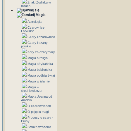
Znaki Zodiaku w
mitach
Magia
Astrologia
Czarownice
Litewskie
Czary i czarownice
Czary i czarty
polskie
Kary za czarymary
Magia a religia
Magia afrykańska
Magia babilońska
Magia podbija świat
Magia w islamie
Magia w
średniowieczu
Matka Joanna od
Aniołów
O czarownicach
O pojęciu magii
Procesy o czary -
Prusy
Sztuka wróżenia