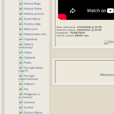
Historia Boga
Historia Piekła
Historia grzechu
Kozioł ofiarny
Krytyka religii
Data utworzenia:
27/03/2008 @ 20:59
Mistycyzm
Ostatnie zmiany:
19/09/2021 @ 04:25
Kategoria :
FILMOTEKA
Nadnaturalna moc
Strona czytana
88946 razy
Objawienia
Oblicza
reinkarnacji
Ofiara
Opętanie
Piekło
Początki badań
religii PL
Nikt jeszc
Początki
religioznawstwa
Politeizm
Raj
Religijność a
duchowość
Sumienie
Symbol
System ofiarny