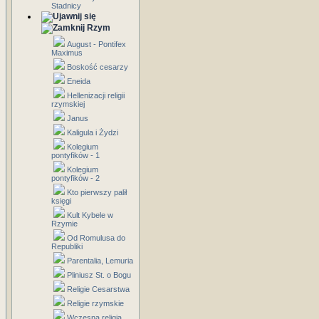
Stadnicy
Rzym
August - Pontifex
Maximus
Boskość cesarzy
Eneida
Hellenizacji religii
rzymskiej
Janus
Kaligula i Żydzi
Kolegium
pontyfików - 1
Kolegium
pontyfików - 2
Kto pierwszy palił
księgi
Kult Kybele w
Rzymie
Od Romulusa do
Republiki
Parentalia, Lemuria
Pliniusz St. o Bogu
Religie Cesarstwa
Religie rzymskie
Wczesna religia