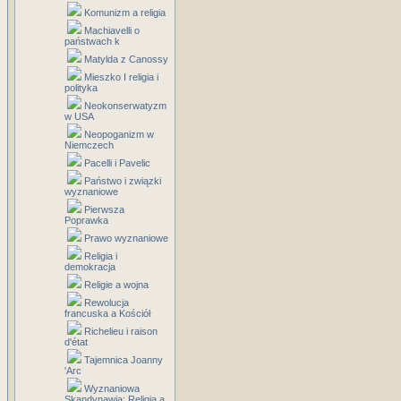
Komunizm a religia
Machiavelli o
państwach k
Matylda z Canossy
Mieszko I religia i
polityka
Neokonserwatyzm
w USA
Neopoganizm w
Niemczech
Pacelli i Pavelic
Państwo i związki
wyznaniowe
Pierwsza
Poprawka
Prawo wyznaniowe
Religia i
demokracja
Religie a wojna
Rewolucja
francuska a Kościół
Richelieu i raison
d'état
Tajemnica Joanny
'Arc
Wyznaniowa
Skandynawia: Religia a