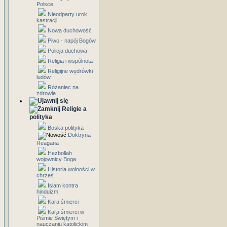
Polsce
Nieodparty urok
kastracji
Nowa duchowość
Piwo - napój Bogów
Policja duchowa
Religia i wspólnota
Religijne wędrówki
ludów
Różaniec na
zdrowie
Religie a
polityka
Boska polityka
Doktryna
Reagana
Hezbollah
wojownicy Boga
Historia wolności w
chrześ.
Islam kontra
hinduizm
Kara śmierci
Kara śmierci w
Piśmie Świętym i
nauczaniu katolickim