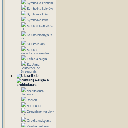
Symbolika kamieni
Symbolika kolorów
Symbolika koła
Symbolika lotosu
Sztuka bizantyjska
- 1
Sztuka bizanyjska
- 2
Sztuka islamu
Sztuka
starochrześcijańska
Tańce a religia
Św. Anna
Samotrzeć ze
Strzegomia
Religie a
architektura
Architektura
chrześci.
Babilon
Borobudur
Drewniane kościoły
- PL
Grecka świątynia
Kaliska cerkiew