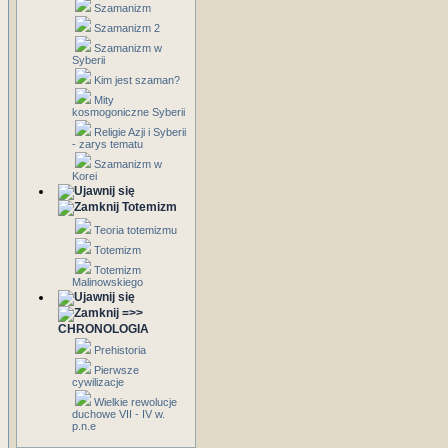
Szamanizm
Szamanizm 2
Szamanizm w
Syberii
Kim jest szaman?
Mity
kosmogoniczne Syberii
Religie Azji i Syberii
- zarys tematu
Szamanizm w
Korei
Totemizm
Teoria totemizmu
Totemizm
Totemizm
Malinowskiego
=>>
CHRONOLOGIA
Prehistoria
Pierwsze
cywilizacje
Wielkie rewolucje
duchowe VII - IV w.
p.n.e