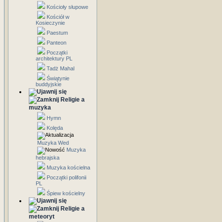
Kościoły słupowe
Kościół w
Kosieczynie
Paestum
Panteon
Początki
architektury PL
Tadż Mahal
Świątynie
buddyjskie
Religie a
muzyka
Hymn
Kolęda
Muzyka Wed
Muzyka
hebrajska
Muzyka kościelna
Początki polifonii
PL
Śpiew kościelny
Religie a
meteoryt