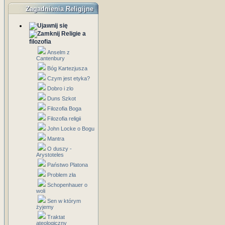
Zagadnienia Religijne
Religie a
filozofia
Anselm z
Cantenbury
Bóg Kartezjusza
Czym jest etyka?
Dobro i zlo
Duns Szkot
Filozofia Boga
Filozofia religii
John Locke o Bogu
Mantra
O duszy -
Arystoteles
Państwo Platona
Problem zła
Schopenhauer o
woli
Sen w którym
żyjemy
Traktat
ateologiczny