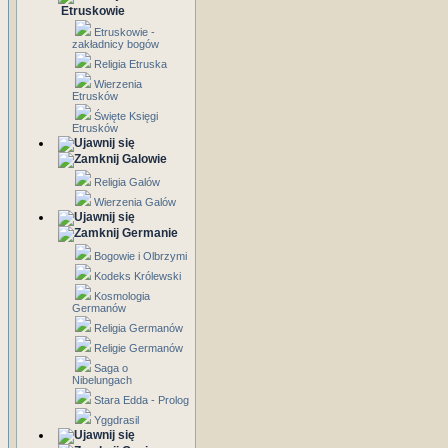
Etruskowie
Etruskowie -
zakładnicy bogów
Religia Etruska
Wierzenia
Etrusków
Święte Księgi
Etrusków
Galowie
Religia Galów
Wierzenia Galów
Germanie
Bogowie i Olbrzymi
Kodeks Królewski
Kosmologia
Germanów
Religia Germanów
Religie Germanów
Saga o
Nibelungach
Stara Edda - Prolog
Yggdrasil