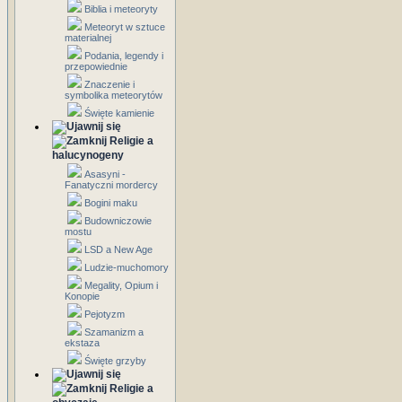
Biblia i meteoryty
Meteoryt w sztuce
materialnej
Podania, legendy i
przepowiednie
Znaczenie i
symbolika meteorytów
Święte kamienie
Religie a
halucynogeny
Asasyni -
Fanatyczni mordercy
Bogini maku
Budowniczowie
mostu
LSD a New Age
Ludzie-muchomory
Megality, Opium i
Konopie
Pejotyzm
Szamanizm a
ekstaza
Święte grzyby
Religie a