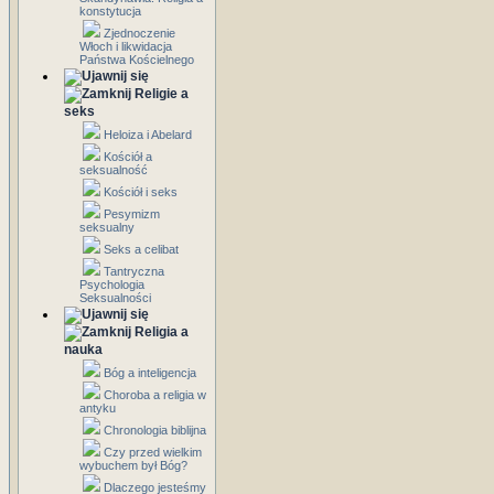
konstytucja
Zjednoczenie
Włoch i likwidacja
Państwa Kościelnego
Religie a
seks
Heloiza i Abelard
Kościół a
seksualność
Kościół i seks
Pesymizm
seksualny
Seks a celibat
Tantryczna
Psychologia
Seksualności
Religia a
nauka
Bóg a inteligencja
Choroba a religia w
antyku
Chronologia biblijna
Czy przed wielkim
wybuchem był Bóg?
Dlaczego jesteśmy