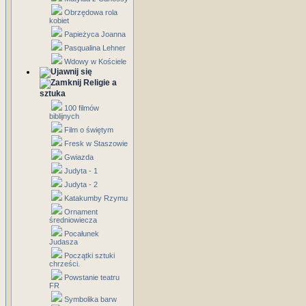
Obrzędowa rola
kobiet
Papieżyca Joanna
Pasqualina Lehner
Wdowy w Kościele
Religie a
sztuka
100 filmów
biblijnych
Film o świętym
Fresk w Staszowie
Gwiazda
Judyta - 1
Judyta - 2
Katakumby Rzymu
Ornament
średniowiecza
Pocałunek
Judasza
Początki sztuki
chrześci.
Powstanie teatru
FR
Symbolika barw