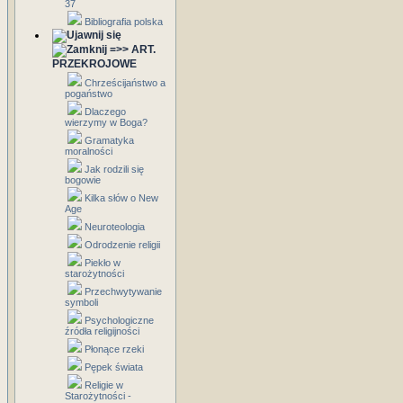
37
Bibliografia polska
=>> ART.
PRZEKROJOWE
Chrześcijaństwo a
pogaństwo
Dlaczego
wierzymy w Boga?
Gramatyka
moralności
Jak rodzili się
bogowie
Kilka słów o New
Age
Neuroteologia
Odrodzenie religii
Piekło w
starożytności
Przechwytywanie
symboli
Psychologiczne
źródła religijności
Płonące rzeki
Pępek świata
Religie w
Starożytności -