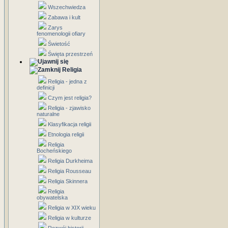
Wszechwiedza
Zabawa i kult
Zarys
fenomenologii ofiary
Świetość
Święta przestrzeń
Religia
Religia - jedna z
definicji
Czym jest religia?
Religia - zjawisko
naturalne
Klasyfikacja religii
Etnologia religii
Religia
Bocheńskiego
Religia Durkheima
Religia Rousseau
Religia Skinnera
Religia
obywatelska
Religia w XIX wieku
Religia w kulturze