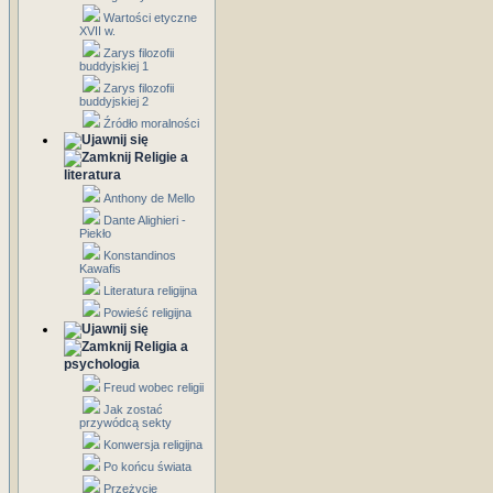
Wartości etyczne
XVII w.
Zarys filozofii
buddyjskiej 1
Zarys filozofii
buddyjskiej 2
Źródło moralności
Religie a
literatura
Anthony de Mello
Dante Alighieri -
Piekło
Konstandinos
Kawafis
Literatura religijna
Powieść religijna
Religia a
psychologia
Freud wobec religii
Jak zostać
przywódcą sekty
Konwersja religijna
Po końcu świata
Przeżycie