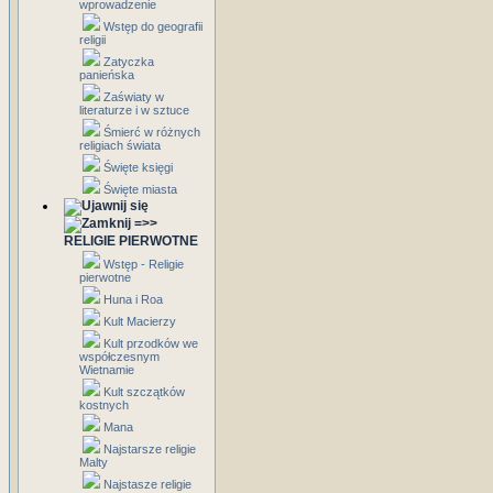
wprowadzenie
Wstęp do geografii
religii
Zatyczka
panieńska
Zaświaty w
literaturze i w sztuce
Śmierć w różnych
religiach świata
Święte księgi
Święte miasta
=>>
RELIGIE PIERWOTNE
Wstęp - Religie
pierwotne
Huna i Roa
Kult Macierzy
Kult przodków we
współczesnym
Wietnamie
Kult szczątków
kostnych
Mana
Najstarsze religie
Malty
Najstasze religie