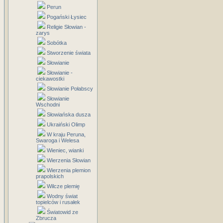
Perun
Pogański Łysiec
Religie Słowian -
zarys
Sobótka
Stworzenie świata
Słowianie
Słowianie -
ciekawostki
Słowianie Połabscy
Słowianie
Wschodni
Słowiańska dusza
Ukraiński Olimp
W kraju Peruna,
Swaroga i Welesa
Wieniec, wianki
Wierzenia Słowian
Wierzenia plemion
prapolskich
Wilcze plemię
Wodny świat
topielców i rusałek
Światowid ze
Zbrucza