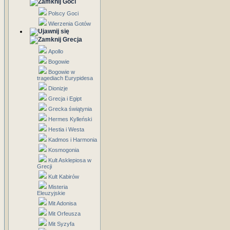
Goci
Polscy Goci
Wierzenia Gotów
Grecja
Apollo
Bogowie
Bogowie w
tragediach Eurypidesa
Dionizje
Grecja i Egipt
Grecka świątynia
Hermes Kylleński
Hestia i Westa
Kadmos i Harmonia
Kosmogonia
Kult Asklepiosa w
Grecji
Kult Kabirów
Misteria
Eleuzyjskie
Mit Adonisa
Mit Orfeusza
Mit Syzyfa