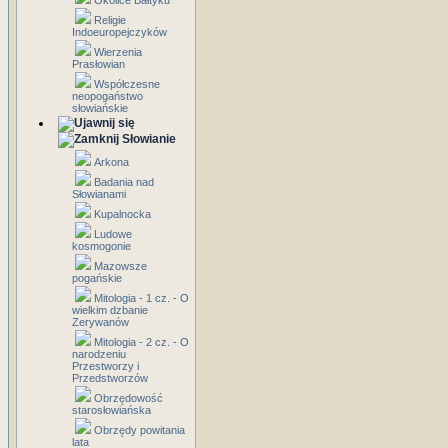
Okolice Bałtyku
Religie
Indoeuropejczyków
Wierzenia
Prasłowian
Współczesne
neopogaństwo
słowiańskie
Słowianie
Arkona
Badania nad
Słowianami
Kupalnocka
Ludowe
kosmogonie
Mazowsze
pogańskie
Mitologia - 1 cz. - O
wielkim dzbanie
Zerywanów
Mitologia - 2 cz. - O
narodzeniu
Przestworzy i
Przedstworzów
Obrzędowość
starosłowiańska
Obrzędy powitania
lata