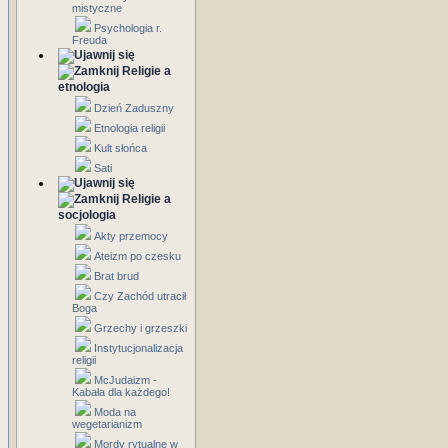
mistyczne
Psychologia r.
Freuda
Religie a
etnologia
Dzień Zaduszny
Etnologia religii
Kult słońca
Sati
Religie a
socjologia
Akty przemocy
Ateizm po czesku
Brat brud
Czy Zachód utracił
Boga
Grzechy i grzeszki
Instytucjonalizacja
religii
McJudaizm -
Kabała dla każdego!
Moda na
wegetarianizm
Mordy rytualne w