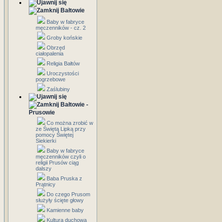
Bałtowie
Baby w fabryce
męczenników - cz. 2
Groby końskie
Obrzęd
ciałopalenia
Religia Bałtów
Uroczystości
pogrzebowe
Zaślubiny
Bałtowie -
Prusowie
Co można zrobić w
ze Świętą Lipką przy
pomocy Świętej
Siekierki
Baby w fabryce
męczenników czyli o
religii Prusów ciąg
dalszy
Baba Pruska z
Prątnicy
Do czego Prusom
służyły ścięte głowy
Kamienne baby
Kultura duchowa