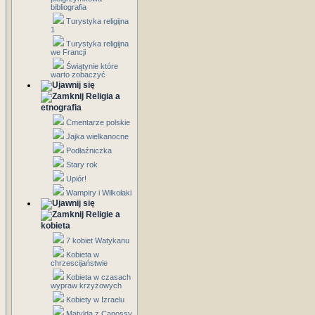
bibliografia
Turystyka religijna
1
Turystyka religijna
we Francji
Świątynie które
warto zobaczyć
Religia a
etnografia
Cmentarze polskie
Jajka wielkanocne
Podłaźniczka
Stary rok
Upiór!
Wampiry i Wilkołaki
Religie a
kobieta
7 kobiet Watykanu
Kobieta w
chrzescijaństwie
Kobieta w czasach
wypraw krzyżowych
Kobiety w Izraelu
Matylda z Canossy