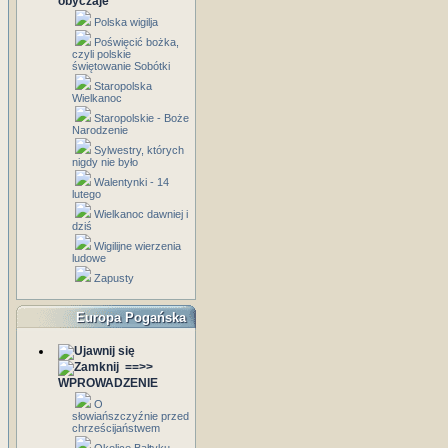
obyczaje
Polska wigilja
Poświęcić bożka,
czyli polskie
świętowanie Sobótki
Staropolska
Wielkanoc
Staropolskie - Boże
Narodzenie
Sylwestry, których
nigdy nie było
Walentynki - 14
lutego
Wielkanoc dawniej i
dziś
Wigilijne wierzenia
ludowe
Zapusty
Europa Pogańska
==>>
WPROWADZENIE
O
słowiańszczyźnie przed
chrześcijaństwem