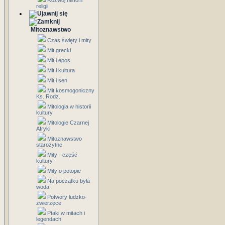
Rozwój historii
religii
Mitoznawstwo
Czas święty i mity
Mit grecki
Mit i epos
Mit i kultura
Mit i sen
Mit kosmogoniczny
Ks. Rodz.
Mitologia w historii
kultury
Mitologie Czarnej
Afryki
Mitoznawstwo
starożytne
Mity - część
kultury
Mity o potopie
Na początku była
woda
Potwory ludzko-
zwierzęce
Ptaki w mitach i
legendach