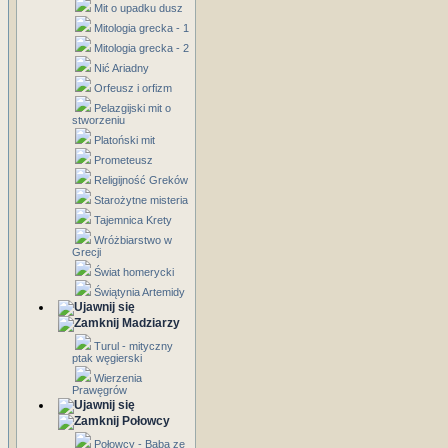
Mit o upadku dusz
Mitologia grecka - 1
Mitologia grecka - 2
Nić Ariadny
Orfeusz i orfizm
Pelazgijski mit o
stworzeniu
Platoński mit
Prometeusz
Religijność Greków
Starożytne misteria
Tajemnica Krety
Wróżbiarstwo w
Grecji
Świat homerycki
Świątynia Artemidy
Madziarzy
Turul - mityczny
ptak węgierski
Wierzenia
Prawęgrów
Połowcy
Połowcy - Baba ze