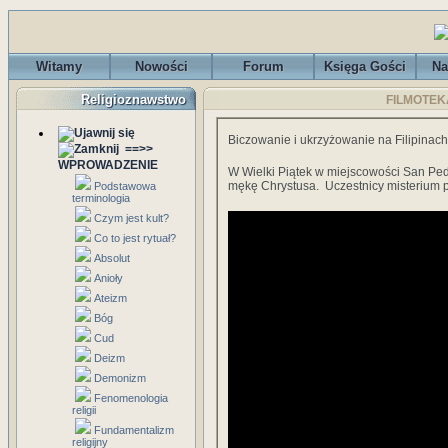
Witamy
Nowości
Forum
Księga Gości
Na
Religioznawstwo
FILMOTEKA 
Biczowanie i ukrzyżowanie na Filipinach
==>>
WPROWADZENIE
W Wielki Piątek w miejscowości San Ped
mękę Chrystusa. Uczestnicy misterium 
Podstawowa
terminologia
Czym jest kult?
Co to jest rytuał?
Absolut
Anioły
Ateizm
Bóg
Cud
Deizm
Demonizm
Fenomenologia
religii
Fundamentalizm
religijny