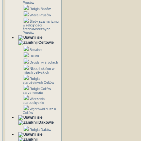
Prusów
Religia Bałtów
Wiara Prusów
Ślady szamanizmu
w religijności
średniowiecznych
Prusów
Celtowie
Beltaine
Druidzi
Druidzi w źródłach
Niebo i słońce w
mitach celtyckich
Religia
starożytnych Celtów
Religie Celtów -
zarys tematu
Wierzenia
staroceltyckie
Wędrówki dusz u
Celtów
Dakowie
Religia Daków