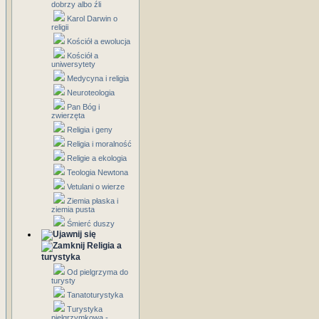
dobrzy albo źli
Karol Darwin o
religii
Kościół a ewolucja
Kościół a
uniwersytety
Medycyna i religia
Neuroteologia
Pan Bóg i
zwierzęta
Religia i geny
Religia i moralność
Religie a ekologia
Teologia Newtona
Vetulani o wierze
Ziemia płaska i
ziemia pusta
Śmierć duszy
Religia a
turystyka
Od pielgrzyma do
turysty
Tanatoturystyka
Turystyka
pielgrzymkowa -