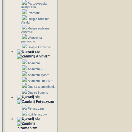
Partycypacja
mistyczna
Pramatki
Religie rodzime
Afryki
Religie rodzime
Australii
Wierzenia
pierwotne
Święte kamienie
Animizm
Animizm
Animizm 2
Animizm Tylora
Animizm i manizm
Dusza w animizmie
Dusze i duchy
Fetyszyzm
Fetyszyzm
Kult fetyszów
Szamanizm