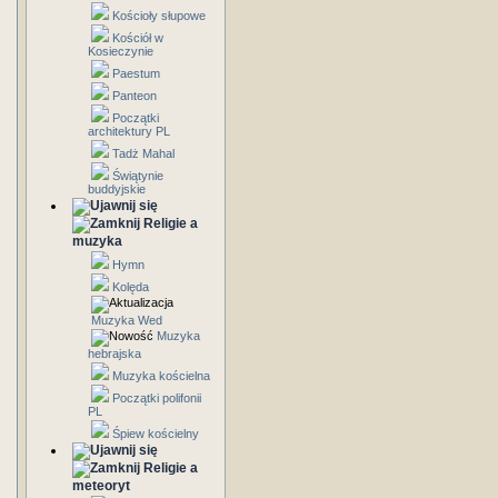
Kościoły słupowe
Kościół w
Kosieczynie
Paestum
Panteon
Początki
architektury PL
Tadż Mahal
Świątynie
buddyjskie
Religie a
muzyka
Hymn
Kolęda
Muzyka Wed
Muzyka
hebrajska
Muzyka kościelna
Początki polifonii
PL
Śpiew kościelny
Religie a
meteoryt