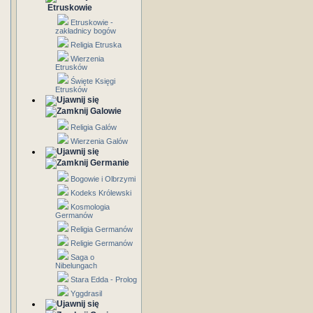
Etruskowie
Etruskowie -
zakładnicy bogów
Religia Etruska
Wierzenia
Etrusków
Święte Księgi
Etrusków
Galowie
Religia Galów
Wierzenia Galów
Germanie
Bogowie i Olbrzymi
Kodeks Królewski
Kosmologia
Germanów
Religia Germanów
Religie Germanów
Saga o
Nibelungach
Stara Edda - Prolog
Yggdrasil