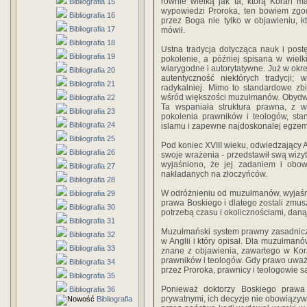
równie wielką jak ta, którą Koran m
Bibliografia 15
wypowiedzi Proroka, ten bowiem zgo
Bibliografia 16
przez Boga nie tylko w objawieniu, kt
Bibliografia 17
mówił.
Bibliografia 18
Ustna tradycja dotycząca nauk i pos
Bibliografia 19
pokolenie, a później spisana w wielk
wiarygodne i autorytatywne. Już w ok
Bibliografia 20
autentyczność niektórych tradycji
Bibliografia 21
radykalniej. Mimo to standardowe zb
wśród większości muzułmanów. Obydwa
Bibliografia 22
Ta wspaniała struktura prawna, z w
Bibliografia 23
pokolenia prawników i teologów, sta
Bibliografia 24
islamu i zapewne najdoskonalej egzempl
Bibliografia 25
Pod koniec XVIII wieku, odwiedzający An
Bibliografia 26
swoje wrażenia - przedstawił swą wizyt
wyjaśniono, że jej zadaniem i obow
Bibliografia 27
nakładanych na złoczyńców.
Bibliografia 28
W odróżnieniu od muzułmanów, wyjaśni
Bibliografia 29
prawa Boskiego i dlatego zostali zmu
Bibliografia 30
potrzebą czasu i okolicznościami, dan
Bibliografia 31
Muzułmański system prawny zasadniczo
Bibliografia 32
w Anglii i który opisał. Dla muzułm
Bibliografia 33
znane z objawienia, zawartego w Kora
prawników i teologów. Gdy prawo uważ
Bibliografia 34
przez Proroka, prawnicy i teologowie 
Bibliografia 35
Ponieważ doktorzy Boskiego prawa
Bibliografia 36
prywatnymi, ich decyzje nie obowiązywa
Bibliografia