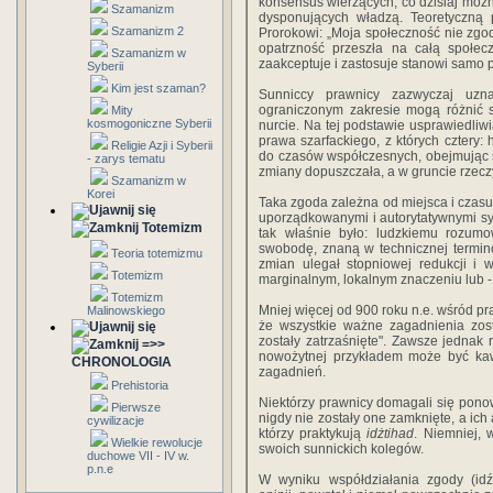
konsensus wierzących, co dzisiaj można
Szamanizm
dysponujących władzą. Teoretyczną 
Szamanizm 2
Prorokowi: „Moja społeczność nie zgod
opatrzność przeszła na całą społe
Szamanizm w
zaakceptuje i zastosuje stanowi samo p
Syberii
Kim jest szaman?
Sunniccy prawnicy zazwyczaj uz
ograniczonym zakresie mogą różnić s
Mity
kosmogoniczne Syberii
nurcie. Na tej podstawie usprawiedliwi
prawa szarfackiego, z których cztery: 
Religie Azji i Syberii
do czasów współczesnych, obejmując s
- zarys tematu
zmiany dopuszczała, a w gruncie rzeczy
Szamanizm w
Korei
Taka zgoda zależna od miejsca i czasu
uporządkowanymi i autorytatywnymi s
Totemizm
tak właśnie było: ludzkiemu rozumo
swobodę, znaną w technicznej termin
Teoria totemizmu
zmian ulegał stopniowej redukcji i 
Totemizm
marginalnym, lokalnym znaczeniu lub 
Totemizm
Mniej więcej od 900 roku n.e. wśród pr
Malinowskiego
że wszystkie ważne zagadnienia zost
zostały zatrzaśnięte". Zawsze jednak
=>>
nowożytnej przykładem może być kawa
CHRONOLOGIA
zagadnień.
Prehistoria
Niektórzy prawnicy domagali się pono
Pierwsze
nigdy nie zostały one zamknięte, a ich
cywilizacje
którzy praktykują
idżtihad
. Niemniej, 
Wielkie rewolucje
swoich sunnickich kolegów.
duchowe VII - IV w.
p.n.e
W wyniku współdziałania zgody (idź