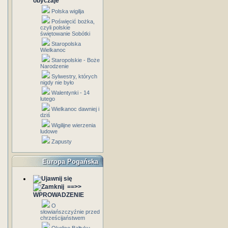
obyczaje
Polska wigilja
Poświęcić bożka,
czyli polskie
świętowanie Sobótki
Staropolska
Wielkanoc
Staropolskie - Boże
Narodzenie
Sylwestry, których
nigdy nie było
Walentynki - 14
lutego
Wielkanoc dawniej i
dziś
Wigilijne wierzenia
ludowe
Zapusty
Europa Pogańska
==>>
WPROWADZENIE
O
słowiańszczyźnie przed
chrześcijaństwem