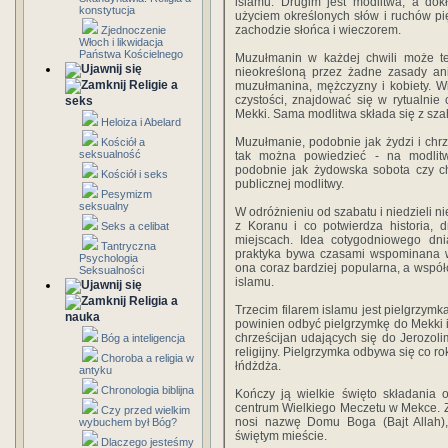
islamu. Drugim jest modlitwa, a dok
konstytucja
użyciem określonych słów i ruchów pię
zachodzie słońca i wieczorem.
Zjednoczenie
Włoch i likwidacja
Państwa Kościelnego
Muzułmanin w każdej chwili może 
nieokreśloną przez żadne zasady ani
Religie a
muzułmanina, mężczyzny i kobiety. W
czystości, znajdować się w rytualnie
seks
Mekki. Sama modlitwa składa się z sz
Heloiza i Abelard
Muzułmanie, podobnie jak żydzi i chrze
Kościół a
seksualność
tak można powiedzieć - na modlitw
podobnie jak żydowska sobota czy ch
Kościół i seks
publicznej modlitwy.
Pesymizm
seksualny
W odróżnieniu od szabatu i niedzieli ni
z Koranu i co potwierdza historia,
Seks a celibat
miejscach. Idea cotygodniowego dn
Tantryczna
praktyka bywa czasami wspominana w
Psychologia
ona coraz bardziej popularna, a wspó
Seksualności
islamu.
Religia a
Trzecim filarem islamu jest pielgrzym
nauka
powinien odbyć pielgrzymkę do Mekki i 
chrześcijan udających się do Jerozol
Bóg a inteligencja
religijny. Pielgrzymka odbywa się co r
Choroba a religia w
łńdżdża.
antyku
Chronologia biblijna
Kończy ją wielkie święto składania 
centrum Wielkiego Meczetu w Mekce. 
Czy przed wielkim
nosi nazwę Domu Boga (Bajt Allah)
wybuchem był Bóg?
świętym mieście.
Dlaczego jesteśmy