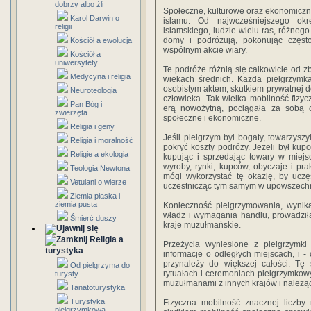
dobrzy albo źli
Społeczne, kulturowe oraz ekonomiczne 
Karol Darwin o
islamu. Od najwcześniejszego ok
religii
islamskiego, ludzie wielu ras, różne
domy i podróżują, pokonując czę­st
Kościół a ewolucja
wspólnym akcie wiary.
Kościół a
uniwersytety
Te podróże różnią się całkowicie od zb
Medycyna i religia
wiekach średnich. Każda pielgrzymka
osobistym aktem, skutkiem prywatnej d
Neuroteologia
człowieka. Tak wielka mobilność fizy
Pan Bóg i
erą nowożytną, pociągała za sobą
zwierzęta
społeczne i ekonomiczne.
Religia i geny
Jeśli pielgrzym był bogaty, towarzysz
Religia i moralność
pokryć koszty podróży. Jeżeli był kup
Religie a ekologia
kupując i sprzedając towary w miejs
wyroby, rynki, kupców, obyczaje i pra
Teologia Newtona
mógł wykorzystać tę okazję, by uczę
Vetulani o wierze
uczestnicząc tym samym w upowszechnia
Ziemia płaska i
ziemia pusta
Konieczność pielgrzymowania, wynika
władz i wymagania handlu, prowadziła
Śmierć duszy
kraje muzułmańskie.
Religia a
Przeżycia wyniesione z pielgrzymki 
turystyka
informacje o odległych miejscach, i -
przynależy do większej całości. T
Od pielgrzyma do
rytuałach i ceremoniach pielgrzymkow
turysty
muzułmanami z innych krajów i należą
Tanatoturystyka
Turystyka
Fizyczna mobilność znacznej liczby 
pielgrzymkowa -