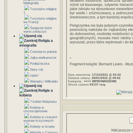
skutkiem mobilność społeczna sprawi
bibliografia
różnił od klasowego, sztywnie hierarch
jakie istniało na stosunkowo niewielki
Turystyka religijna
1
był wielki i zróżnicowany, a jednocze
średniowieczne, a tym bardziej współc
Turystyka religijna
we Francji
Pielgrzymka nie była jedynym czynniki
Świątynie które
pewnością należała do najbardziej efe
warto zobaczyć
do dobrowolnej, osobistej mobilności (
geograficznych), musiała mieć istotny 
Religia a
wyruszali, przez które wędrowali i do kt
etnografia
Cmentarze polskie
Jajka wielkanocne
*
Podłaźniczka
Fragment książki: Bernard Lewis -
Muzu
Stary rok
Data utworzenia:
17/12/2021 @ 02:43
Upiór!
Ostatnie zmiany:
29/01/2022 @ 09:02
Wampiry i Wilkołaki
Kategoria :
==>> WPROWADZENIE
Strona czytana
93137 razy
Religie a
kobieta
7 kobiet Watykanu
Kobieta w
chrzescijaństwie
Kobieta w czasach
wypraw krzyżowych
Kobiety w Izraelu
Nikt jeszcze 
Matylda z Canossy