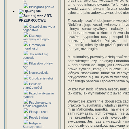
przez państwo kadi wydawał wyroki w
37
a nie jego interpretowanie. Tę funkcję 
Bibliografia polska
wyroki zwane fatwami (wyraz pocho
cytowane jako autorytatywne, choć ni
=>> ART.
PRZEKROJOWE
Z zasady
szari'at
obejmował wszystki
Niektóre z jego zasad, zwłaszcza doty
Chrześcijaństwo a
i innych spraw cywilnych, nabrały c
pogaństwo
podporządkować, a które państwo sta
Dlaczego
szari'at
przypomina raczej zespół id
wierzymy w Boga?
poszczególni ludzie. Polityczne l
rządzenia, mieściły się gdzieś pośrodk
Gramatyka
moralności
jednym, raz drugim.
Jak rodzili się
Muzułmańscy prawnicy dzielą
szań'at
n
bogowie
serc wiernych, czyli doktryny i moral
Kilka słów o New
w odniesieniu do Boga, jak i człowiek
Age
prawo cywilne, kamę i publiczne - z 
Neuroteologia
których stosowanie umożliwi wierny
przygotować się do życia w wiecznej
Odrodzenie religii
mańskiego państwa i społeczeństwa by
Piekło w
starożytności
W rzeczywistości różnica między muz
tak ostra, jak wynikałoby to z uwag Mirz
Przechwytywanie
symboli
Wprawdzie
szari'at
nie dopuszcza żadn
Psychologiczne
praktyce muzułmańscy władcy i prawnic
źródła religijności
misji Mahometa, napotkali na wiele pr
Płonące rzeki
sami rozwiązali. Tych rozwiązań nie u
nie prezentowano. Jeśli wywodziły
Pępek świata
zwyczajem. Jeśli zaś z wyższych - mów
Religie w
pochodziły od prawników, nazywano je i
Starożytności -