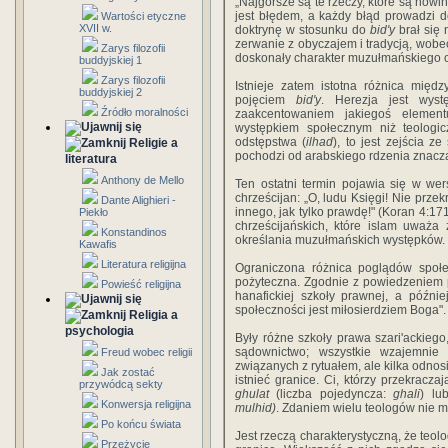
„Najgorsze są te rzeczy, które są now
jest błędem, a każdy błąd prowadzi 
Wartości etyczne
XVII w.
doktrynę w stosunku do
bid'y
brał się 
zerwanie z obyczajem i tradycją, wobe
Zarys filozofii
doskonały charakter muzułmań­skiego 
buddyjskiej 1
Zarys filozofii
Istnieje zatem istotna różnica międ
buddyjskiej 2
pojęciem
bid'y
. Herezja jest wyst
Źródło moralności
zaakcentowaniem jakiegoś element
występkiem społecznym niż teologi
odstępstwa (
ilhad
), to jest zejścia z
Religie a
pochodzi od arabskiego rdzenia znacz
literatura
Anthony de Mello
Ten ostatni termin pojawia się w we
chrześcijan: „O, ludu Księgi! Nie przek
Dante Alighieri -
innego, jak tylko prawdę!" (Koran 4:17
Piekło
chrześcijańskich, które islam uważa
Konstandinos
określania muzułmańskich występków.
Kawafis
Literatura religijna
Ograniczona różnica poglądów społec
pożyteczna. Zgodnie z powiedzeniem 
Powieść religijna
hanafickiej szkoły prawnej, a późn
społeczności jest miłosierdziem Boga".
Religia a
psychologia
Były różne szkoły prawa szari'ackiego
sądownictwo; wszystkie wzajemnie 
Freud wobec religii
związanych z rytuałem, ale kilka odnos
Jak zostać
istnieć granice. Ci, którzy przekracz
przywódcą sekty
ghulat
(liczba pojedyncza:
ghali
) lu
Konwersja religijna
mulhid)
. Zdaniem wielu teologów nie
Po końcu świata
Jest rzeczą charakterystyczną, że teol
Przeżycie