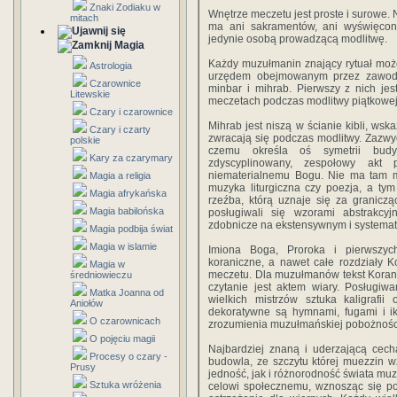
Znaki Zodiaku w
Wnętrze meczetu jest proste i surowe. 
mitach
ma ani sakramentów, ani wyświęcony
jedynie osobą prowadzącą modlitwę.
Magia
Każdy muzułmanin znający rytuał może 
Astrologia
urzędem obejmowanym przez zawodo
Czarownice
minbar i mihrab. Pierwszy z nich je
Litewskie
meczetach podczas modlitwy piątkowej
Czary i czarownice
Mihrab jest niszą w ścianie kibli, ws
Czary i czarty
zwracają się podczas modlitwy. Zazwy
polskie
czemu określa oś symetrii budy
Kary za czarymary
zdyscyplinowany, zespołowy akt 
niematerialnemu Bogu. Nie ma tam mi
Magia a religia
muzyka liturgiczna czy poezja, a ty
Magia afrykańska
rzeźba, którą uznaje się za granicz
Magia babilońska
posługiwali się wzorami abstrakcy
zdobnicze na ekstensywnym i systema
Magia podbija świat
Magia w islamie
Imiona Boga, Proroka i pierwszyc
koraniczne, a nawet całe rozdziały 
Magia w
meczetu. Dla muzułmanów tekst Koranu
średniowieczu
czytanie jest aktem wiary. Posługiw
Matka Joanna od
wielkich mistrzów sztuka kaligrafii
Aniołów
dekoratywne są hymnami, fugami i i
O czarownicach
zrozumienia muzuł­mańskiej pobożności 
O pojęciu magii
Najbardziej znaną i uderzającą cech
Procesy o czary -
budowla, ze szczytu której muezzin 
Prusy
jedność, jak i różnorodność świata m
Sztuka wróżenia
celowi społecznemu, wznosząc się po