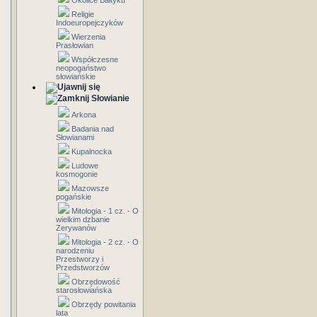
Okolice Bałtyku
Religie
Indoeuropejczyków
Wierzenia
Prasłowian
Współczesne
neopogaństwo
słowiańskie
Słowianie
Arkona
Badania nad
Słowianami
Kupalnocka
Ludowe
kosmogonie
Mazowsze
pogańskie
Mitologia - 1 cz. - O
wielkim dzbanie
Zerywanów
Mitologia - 2 cz. - O
narodzeniu
Przestworzy i
Przedstworzów
Obrzędowość
starosłowiańska
Obrzędy powitania
lata