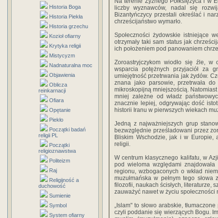
Na terenie Żyznego Półksiężyca i w E
Historia Boga
liczby wyznawców, nadal się rozwi
Bizantyńczycy przestali określać i n
Historia Piekła
chrześcijaństwo wymarło.
Historia grzechu
Społeczności żydowskie istniejące w
Kozioł ofiarny
otrzymały taki sam status jak chrześ
Krytyka religii
ich położeniem pod panowaniem chrze
Mistycyzm
Zoroastryjczykom wiodło się źle, w 
Nadnaturalna moc
wsparcia potężnych przyjaciół za gr
Objawienia
umiejętność przetrwania jak żydów. Częś
znana jako parsowie, przetrwała do d
Oblicza
mikroskopijną mniejszo­ścią. Natomiast
reinkarnacji
mniej zależne od władz państwowych
Ofiara
znacznie lepiej, odgrywając dość istot
historii Iranu w pierwszych wiekach 
Opętanie
Piekło
Jedną z najważniejszych grup stanow
Początki badań
bezwzględnie prześladowani przez zo
religii PL
Bliskim Wschodzie, jak i w Europie,
religii.
Początki
religioznawstwa
W centrum klasycznego kalifatu, w Azji
Politeizm
pod wieloma względami znajdowała s
Raj
regionu, wzbogaconych o wkład niemu
muzułmańska w pełnym tego słowa zna
Religijność a
filozofii, naukach ścisłych, literaturze,
duchowość
zauważyć nawet w życiu społeczności
Sumienie
„Islam" to słowo arabskie, tłumaczone 
Symbol
czyli poddanie się wierzących Bogu. 
System ofiarny