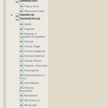
Goci
Polscy Goci
Wierzenia Gotów
Grecja
Apollo
Bogowie
Bogowie w
tragediach Eurypidesa
Dionizje
Grecja i Egipt
Grecka świątynia
Hermes Kylleński
Hestia i Westa
Kadmos i Harmonia
Kosmogonia
Kult Asklepiosa w
Grecji
Kult Kabirów
Misteria
Eleuzyjskie
Mit Adonisa
Mit Orfeusza
Mit Syzyfa