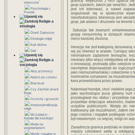
granicę. Większość z nich zgadza się
mistyczne
grup szyickich, takich jak isma'ilici.
Psychologia r.
jest ich tolerować, a nawet zagwa
Freuda
angażowali się w spo­łecznie wywr
nieortodoksyjna tolerancja jest akcep
Religie a
grup, jak alawici i druzowie na terenie
etnologia
Sytuacja tak zwanych umiarkowanych 
Dzień Zaduszny
grupę niesunnicką w dziejach islamu
nieco bardziej złożona.
Etnologia religii
Kult słońca
Herezja nie jest kategorią stosowaną w
Sati
się jej również w prawie. Ceniący sw
minimalnym żądaniom teologów, moż
niewiary albo wręcz odstępstwa od wia
Religie a
o innowację, przesadę albo odejście o
socjologia
niechętnie doprowadzali do logicznych
Akty przemocy
jako niemuzułmańskiej i oskarżenie o 
nominalnie uznawane za muzułmanów, b
Ateizm po czesku
kara przewidziana przez prawo.
Brat brud
Natomiast heretyk, choć niektóre jego
Czy Zachód utracił
Boga
jako wychodzące poza główny nurt 
przysługiwał mu status i przywileje 
Grzechy i grzeszki
przywileje dotyczące własności, małż
Instytucjonalizacja
urzędów publicznych. Wzięty do ni
religii
traktowany jak muzułmanin, zatem nie 
jego rodzina i majątek podlegały ochr
McJudaizm -
Kabała dla każdego!
był niewiernym, co więcej, mógł on as
Moda na
Zasadnicza granica podziału w islamie 
wegetarianizm
między członkiem sekty a odstępcą
Mordy rytualne w