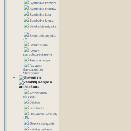
Symbolika kamieni
Symbolika kolorów
Symbolika koła
Symbolika lotosu
Sztuka bizantyjska
- 1
Sztuka bizanyjska
- 2
Sztuka islamu
Sztuka
starochrześcijańska
Tańce a religia
Św. Anna
Samotrzeć ze
Strzegomia
Religie a
architektura
Architektura
chrześci.
Babilon
Borobudur
Drewniane kościoły
- PL
Grecka świątynia
Kaliska cerkiew