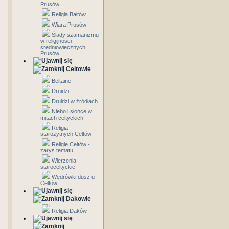
Prusów
Religia Bałtów
Wiara Prusów
Ślady szamanizmu
w religijności
średniowiecznych
Prusów
Celtowie
Beltaine
Druidzi
Druidzi w źródłach
Niebo i słońce w
mitach celtyckich
Religia
starożytnych Celtów
Religie Celtów -
zarys tematu
Wierzenia
staroceltyckie
Wędrówki dusz u
Celtów
Dakowie
Religia Daków