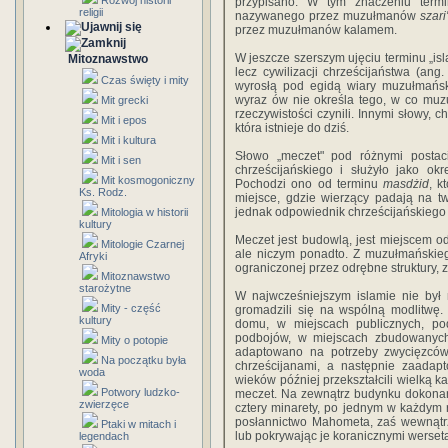
Rozwój historii
przypisano. W tym znaczeniu termi
religii
nazywanego przez muzułmanów
szari
przez muzułmanów kalamem.
W jeszcze szerszym ujęciu terminu „is
Mitoznawstwo
lecz cywilizacji chrześcijaństwa (ang
Czas święty i mity
wyrosłą pod egidą wiary muzułmańsk
wyraz ów nie określa tego, w co muzuł
Mit grecki
rzeczywistości czynili. Innymi słowy, ch
Mit i epos
która istnieje do dziś.
Mit i kultura
Słowo „meczet" pod różnymi postac
Mit i sen
chrześcijańskiego i służyło jako okr
Mit kosmogoniczny
Pochodzi ono od terminu
masdżid
, k
Ks. Rodz.
miejsce, gdzie wierzący padają na tw
jednak odpowiednik chrześcijańskiego 
Mitologia w historii
kultury
Meczet jest budowlą, jest miejscem od
Mitologie Czarnej
ale niczym ponadto. Z muzułmańskiego
Afryki
ograniczonej przez odrębne struktury, z
Mitoznawstwo
starożytne
W najwcześniejszym islamie nie był 
Mity - część
gromadzili się na wspólną modlitw
kultury
domu, w miejscach publicznych, p
podbojów, w miejscach zbudowanych n
Mity o potopie
adaptowano na potrzeby zwycięzców.
Na początku była
chrześcijanami, a następnie zaadap
woda
wieków później przekształcili wielką 
Potwory ludzko-
meczet. Na zewnątrz budynku dokonan
zwierzęce
cztery minarety, po jednym w każdym r
posłannictwo Mahometa, zaś wewnątrz
Ptaki w mitach i
lub pokrywając je koranicznymi werset
legendach