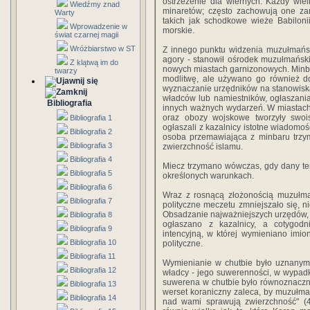
ostrzeżenie dla wiernych. Każdy wie
Wiedźmy znad
minaretów; często zachowują one zar
Warty
takich jak schodkowe wieże Babilonii,
Wprowadzenie w
morskie.
świat czarnej magii
Wróżbiarstwo w ST
Z innego punktu widzenia muzułmańsk
agory - stanowił ośrodek muzułmański
Z klątwą im do
nowych miastach garnizonowych. Minba
twarzy
modlitwę, ale używano go również do 
wyznaczanie urzędników na stanowiska
władców lub namiestników, ogłaszania
Bibliografia
innych ważnych wydarzeń. W miastach
oraz obozy wojskowe tworzyły swoi
Bibliografia 1
ogłaszali z kazalnicy istotne wiadomo
Bibliografia 2
osoba przemawiająca z minbaru trzym
Bibliografia 3
zwierzchność islamu.
Bibliografia 4
Miecz trzymano wówczas, gdy dany te
Bibliografia 5
określonych warunkach.
Bibliografia 6
Wraz z rosnącą złożonością muzułma
Bibliografia 7
polityczne meczetu zmniejszało się, n
Obsadzanie najważniejszych urzędów, n
Bibliografia 8
ogłaszano z kazalnicy, a cotygodn
Bibliografia 9
intencyjną, w której wymieniano imi
Bibliografia 10
polityczne.
Bibliografia 11
Wymienianie w chutbie było uznanym
Bibliografia 12
władcy - jego suwerenności, w wypad
suwerena w chutbie było równoznaczn
Bibliografia 13
werset koraniczny zaleca, by muzułmani
Bibliografia 14
nad wami sprawują zwierzchność" (4: