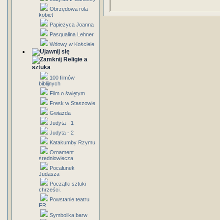
Obrzędowa rola
kobiet
Papieżyca Joanna
Pasqualina Lehner
Wdowy w Kościele
Religie a
sztuka
100 filmów
biblijnych
Film o świętym
Fresk w Staszowie
Gwiazda
Judyta - 1
Judyta - 2
Katakumby Rzymu
Ornament
średniowiecza
Pocałunek
Judasza
Początki sztuki
chrześci.
Powstanie teatru
FR
Symbolika barw