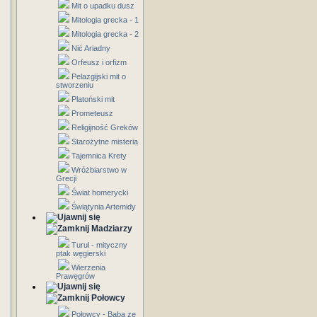
Mit o upadku dusz
Mitologia grecka - 1
Mitologia grecka - 2
Nić Ariadny
Orfeusz i orfizm
Pelazgijski mit o
stworzeniu
Platoński mit
Prometeusz
Religijność Greków
Starożytne misteria
Tajemnica Krety
Wróżbiarstwo w
Grecji
Świat homerycki
Świątynia Artemidy
Madziarzy
Turul - mityczny
ptak węgierski
Wierzenia
Prawęgrów
Połowcy
Połowcy - Baba ze