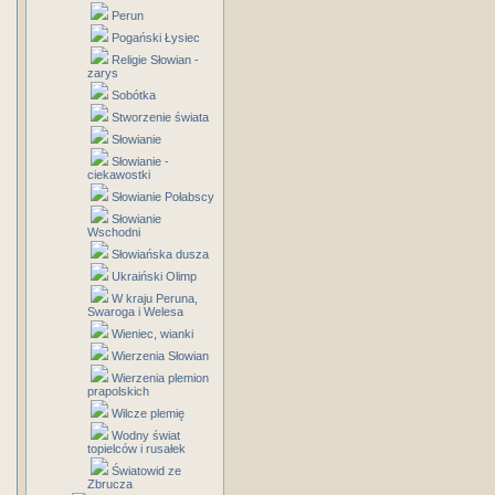
Perun
Pogański Łysiec
Religie Słowian -
zarys
Sobótka
Stworzenie świata
Słowianie
Słowianie -
ciekawostki
Słowianie Połabscy
Słowianie
Wschodni
Słowiańska dusza
Ukraiński Olimp
W kraju Peruna,
Swaroga i Welesa
Wieniec, wianki
Wierzenia Słowian
Wierzenia plemion
prapolskich
Wilcze plemię
Wodny świat
topielców i rusałek
Światowid ze
Zbrucza