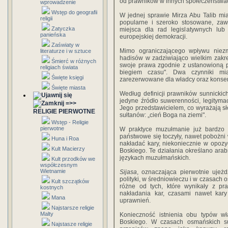
od prawników w innych społeczeństwach,
wprowadzenie
Wstęp do geografii
W jednej sprawie Mirza Abu Talib mi
religii
popularne i szeroko stosowane, zaws
Zatyczka
miejsca dla rad legislatywnych lub
panieńska
europejskiej demokracji.
Zaświaty w
Mimo ograniczającego wpływu niezm
literaturze i w sztuce
hadisów w zadziwiająco wielkim zakr
Śmierć w różnych
swoje prawa zgodnie z ustanowioną p
religiach świata
biegiem czasu". Dwa czynniki mia
Święte księgi
zarezerwowane dla władcy oraz kons
Święte miasta
Według definicji prawników sunnickic
jedyne źródło suwerenności, legityma
=>>
Jego przedstawicielem, co wyrażają sło
RELIGIE PIERWOTNE
sułtanów: „cień Boga na ziemi".
Wstęp - Religie
pierwotne
W praktyce muzułmanie już bardzo 
państwowe się toczyły, nawet pobożni 
Huna i Roa
nakładać kary, niekoniecznie w opozy
Kult Macierzy
Boskiego. Te działania określano ar
językach muzułmańskich.
Kult przodków we
współczesnym
Wietnamie
Sijasa
, oznaczająca pierwotnie ujeżd
polityki, w średniowieczu i w czasach
Kult szczątków
różne od tych, które wynikały z p
kostnych
nakładania kar, czasami nawet kar
Mana
uprawnień.
Najstarsze religie
Malty
Konieczność istnienia obu typów w
Boskiego. W czasach osmańskich su
Najstasze religie