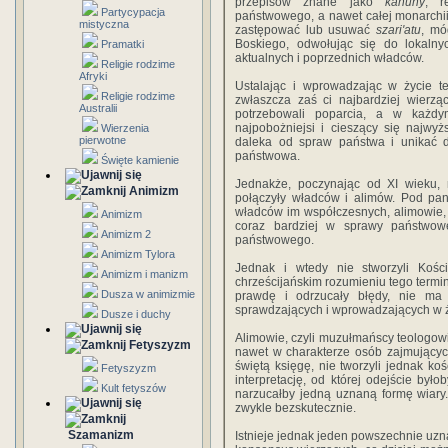
przepisów znane jako
kanuny
, r
Partycypacja
państwowego, a nawet całej monarchii
mistyczna
zastępować lub usuwać
szari'atu
, mó
Boskiego, odwołując się do lokal
Pramatki
aktualnych i poprzednich władców.
Religie rodzime
Afryki
Ustalając i wprowadzając w życie te
Religie rodzime
zwłaszcza zaś ci najbardziej wierzą
Australii
potrzebowali poparcia, a w każdy
najpobożniejsi i cieszący się najwy
Wierzenia
pierwotne
daleka od spraw państwa i unikać d
państwowa.
Święte kamienie
Jednakże, poczynając od XI wieku, 
Animizm
połączyły władców i alimów. Pod pa
władców im współczesnych, alimowie,
Animizm
coraz bardziej w sprawy państwowe
Animizm 2
państwowego.
Animizm Tylora
Jednak i wtedy nie stworzyli Kości
Animizm i manizm
chrześcijańskim rozumieniu tego termin
Dusza w animizmie
prawdę i odrzucały błędy, nie ma p
sprawdzających i wprowadzających w ż
Dusze i duchy
Alimowie, czyli muzułmańscy teologowie
Fetyszyzm
nawet w charakterze osób zajmujących 
świętą księgę, nie tworzyli jednak koś
Fetyszyzm
interpretację, od której odejście był
Kult fetyszów
narzucałby jedną uznaną formę wiary.
zwykle bezskutecznie.
Szamanizm
Istnieje jednak jeden powszechnie uzn