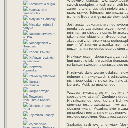
W pewnych okresach wyznawcy „odszcz
Komunizm a religia
swoich poglądów, a jeśli nie chcieli t
zarówno tolerancja, jak i nietolerancja
Machiavelli o
przez prawo. Tolerancji nie można był
państwach k
istnieniu Boga, a więc na ateistów i poli
Matylda z Canossy
Jeśli zostali pokonani, mieli do wybor
Mieszko I religia i
polityka
mogła być zastąpiona przez niewolni
minimalnym choćby stopniu, to znaczy t
Neokonserwatyzm
jako religia objawiona, dysponująca
w USA
akceptacji z ich strony oraz podpor
Neopoganizm w
innym. W żadnym wypadku nie można
Niemczech
muzułmanina renegata, jego bowiem c
Pacelli i Pavelic
Niektórzy uczeni dopuszczają zaniecha
Państwo i związki
Inni nawet w takim wypadku domagają
wyznaniowe
na tamtym świecie, natomiast prawo mu
Pierwsza
Poprawka
Przetrwały dwie wersje ostatnich słó
Prawo wyznaniowe
jednego z największych średniowie
nich, jego ostatnie słowa brzmiały: 
Religia i
kierunku Mekki za niewiernego.
demokracja
Religie a wojna
Wszyscy zwracają się w modlitwie 
sposobie wyrażania" . Zgodnie z drugą 
Rewolucja
francuska a Kościół
Niezależnie od tego, która z tych w
pierwsza jest prawdziwszym wyraze
Richelieu i raison
słusznej wiary. Muzułmańskie wyzn
d'état
minaretów i powtarzane w codziennych 
Tajemnica Joanny
jest jego prorokiem. Reszta jest szcze
'Arc
Wyznaniowa
Szahada, czyli wyznanie wiary (dosł
Skandynawia: Religia a