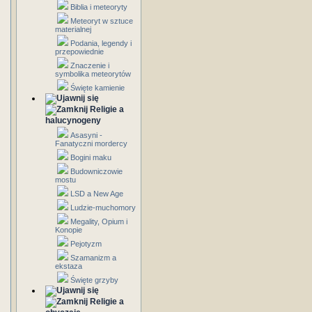
Biblia i meteoryty
Meteoryt w sztuce
materialnej
Podania, legendy i
przepowiednie
Znaczenie i
symbolika meteorytów
Święte kamienie
Religie a
halucynogeny
Asasyni -
Fanatyczni mordercy
Bogini maku
Budowniczowie
mostu
LSD a New Age
Ludzie-muchomory
Megality, Opium i
Konopie
Pejotyzm
Szamanizm a
ekstaza
Święte grzyby
Religie a