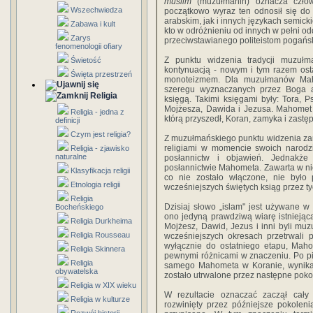
muslim
(muzułmanin) oznacza człow
Wszechwiedza
początkowo wyraz ten odnosił się do
arabskim, jak i innych językach semicki
Zabawa i kult
kto w odróżnieniu od innych w pełni od
Zarys
przeciwstawianego politeistom pogański
fenomenologii ofiary
Z punktu widzenia tradycji muzułm
Świetość
kontynuacją - nowym i tym razem ost
Święta przestrzeń
monoteizmem. Dla muzułmanów Maho
szeregu wyznaczanych przez Boga ap
Religia
księgą. Takimi księgami były: Tora, 
Mojżesza, Dawida i Jezusa. Mahomet b
Religia - jedna z
którą przyszedł, Koran, zamyka i zastę
definicji
Czym jest religia?
Z muzułmańskiego punktu widzenia zar
religiami w momencie swoich narodz
Religia - zjawisko
naturalne
posłannictw i objawień. Jednakże
posłannictwie Mahometa. Zawarta w ni
Klasyfikacja religii
co nie zostało włączone, nie było 
Etnologia religii
wcześniejszych świętych ksiąg przez ty
Religia
Dzisiaj słowo „islam" jest używane 
Bocheńskiego
ono jedyną prawdziwą wiarę istniejąc
Religia Durkheima
Mojżesz, Dawid, Jezus i inni byli mu
Religia Rousseau
wcześniejszych okresach przetrwali 
wyłącznie do ostatniego etapu, Maho
Religia Skinnera
pewnymi różnicami w znaczeniu. Po pie
Religia
samego Mahometa w Koranie, wynikaj
obywatelska
zostało utrwalone przez następne poko
Religia w XIX wieku
W rezultacie oznaczać zaczął cały 
Religia w kulturze
rozwinięty przez późniejsze pokolen