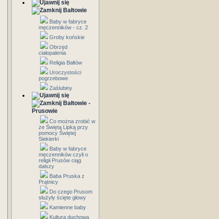
Bałtowie
Baby w fabryce
męczenników - cz. 2
Groby końskie
Obrzęd
ciałopalenia
Religia Bałtów
Uroczystości
pogrzebowe
Zaślubiny
Bałtowie -
Prusowie
Co można zrobić w
ze Świętą Lipką przy
pomocy Świętej
Siekierki
Baby w fabryce
męczenników czyli o
religii Prusów ciąg
dalszy
Baba Pruska z
Prątnicy
Do czego Prusom
służyły ścięte głowy
Kamienne baby
Kultura duchowa