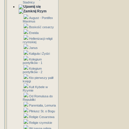
Stadnicy
Rzym
August - Pontifex
Maximus
Boskość cesarzy
Eneida
Hellenizacji religii
rzymskiej
Janus
Kaligula i Żydzi
Kolegium
pontyfików - 1
Kolegium
pontyfików - 2
Kto pierwszy palił
księgi
Kult Kybele w
Rzymie
Od Romulusa do
Republiki
Parentalia, Lemuria
Pliniusz St. o Bogu
Religie Cesarstwa
Religie rzymskie
Wczesna religia