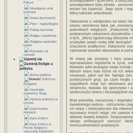
przestępstwem i grzechem, a odszczepi
Polsce
przestępstwem była zdrada - porzucenie
Nieodparty urok
winien był lojalność. Jego życie i ma
kastracji
którą należało amputować.
Nowa duchowość
Oskarżenia o odstępstwo od wiary ni
Piwo - napój Bogów
islamu określenia takie jak „niewier
polemikach religijnych. „Pobożność 
Policja duchowa
pośpiesznym oskarżaniu dysydentów o 
Religia i wspólnota
o tych, „któ­rzy ograniczają olbrzymie 
Religijne wędrówki
przybytek (
wakj
) małej kliki teologów
ludów
znaczenie praktyczne. Oskarżone oso
zajmowały wysokie stanowiska w pańs
Różaniec na
zdrowie
W miarę jak przepisy i kary prawa
wprowadzane regularnie w życie, osk
Religie a
Niewielu tylko teologów miało ochotę 
polityka
których wiara była różna od ich wła
Boska polityka
innowacji, jakim był Ibn Tajmijja (
Doktryna
podejrzanych grup, po czym mogło 
wypadkach mógł być stosowany prz
Reagana
skrajności, stawała się uporczywa i
Hezbollah
społeczności islamu i bezwzględnie ni
wojownicy Boga
Historia wolności w
Brak jednolitej, narzuconej i dogmatyc
chrześ.
świadomego wyboru - odrzucenia czeg
ich wiary i niebezpieczne dla interes
Islam kontra
hinduizm
wyznawcy innych religii, nie zawsze t
własnej świętej księdze. Dysponujem
Kara śmierci
skiego próbujących narzucić okr
Kara śmierci w
niemuzułmańskich poddanych.
Piśmie Świętym i
nauczaniu katolickim