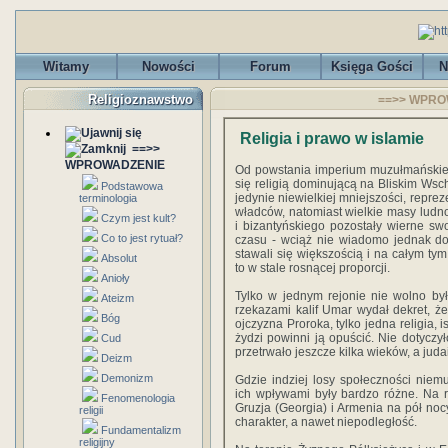
Witamy
Nowości
Forum
Księga Gości
N
Religioznawstwo
==>> WPROW
Religia i prawo w islamie
==>>
WPROWADZENIE
Od powstania imperium muzułmańskieg
się religią dominującą na Bliskim Ws
Podstawowa
jedynie niewielkiej mniejszości, repre
terminologia
władców, natomiast wielkie masy lud
Czym jest kult?
i bizantyńskiego pozostały wierne s
Co to jest rytuał?
czasu - wciąż nie wiadomo jednak do
stawali się większością i na całym tym
Absolut
to w stale rosnącej proporcji.
Anioły
Tylko w jednym rejonie nie wolno by
Ateizm
rzekazami kalif Umar wydał dekret, ż
Bóg
ojczyzna Proroka, tylko jedna religia, 
żydzi powinni ją opuścić. Nie dotyczył
Cud
przetrwało jeszcze kilka wieków, a juda
Deizm
Demonizm
Gdzie indziej losy społeczności ni
ich wpływami były bardzo różne. Na 
Fenomenologia
Gruzja (Georgia) i Armenia na pół­ noc
religii
charakter, a nawet niepodległość.
Fundamentalizm
religijny