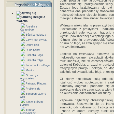
opinii, powstał i niemal powszechnie
zachowania się i praktykowania wiary,
Zagadnienia Religijne
Zasadą jego kształtowania się był s
oznaczała ona precedensy stosowane
najwcze­śniejszym okresie islamu su
Religie a
rozwijaną dzięki działalności towarzys
filozofia
W drugim wieku islamu przeważył bardz
Anselm z
utożsamiona z praktykami i naukam
Cantenbury
przekazicieli autentycznych tradycji
Bóg Kartezjusza
wyniku powszechnej akceptacji tego po
różnym stopniu prawdopodobieństwa
Czym jest etyka?
doszło do tego, że zmniejszyło się znac
Dobro i zlo
nie wyeliminowano.
Duns Szkot
Zamiast na
idżtihadzie
alimowie w 
Filozofia Boga
niekwestionowanej akceptacji doktr
Filozofia religii
muzułmańska, nie w chrześcijańskim
autorytet Kościoła, a raczej w bardzi
John Locke o Bogu
tradycyjnych praktyk i doktryn, od kt
Mantra
zależnie od sytuacji, jako błąd, przestę
O duszy -
Arystoteles
Ci, którzy akceptowali taką ortodok
lojalność wobec społeczności i zaak
Państwo Platona
określony dogmat i poddanie się aut
Problem zła
społeczne daje się zauważyć w wielu
na określenie odchodzenia od sunny.
Schopenhauer o
woli
Zapewne najbliższy chrześcijańskie
Sen w którym
innowacja. Stosowanie się do tradyc
żyjemy
sunnicki; odchodzenie od tradycji to
Traktat
uznane za dobre. Skrajny punkt wi
ateologiczny