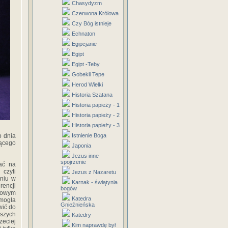
Chasydyzm
Czerwona Królowa
Czy Bóg istnieje
Echnaton
Egipcjanie
Egipt
Egipt -Teby
Gobekli Tepe
Herod Wielki
Historia Szatana
Historia papieży - 1
Historia papieży - 2
Historia papieży - 3
o dnia
Istnienie Boga
zącego
Japonia
Jezus inne
spojrzenie
ać na
, czyli
Jezus z Nazaretu
aniu w
Karnak - świątynia
rencji
bogów
 owym
Katedra
 mogła
Gnieźnieńska
wić do
lszych
Katedry
zeciej
Kim naprawdę był