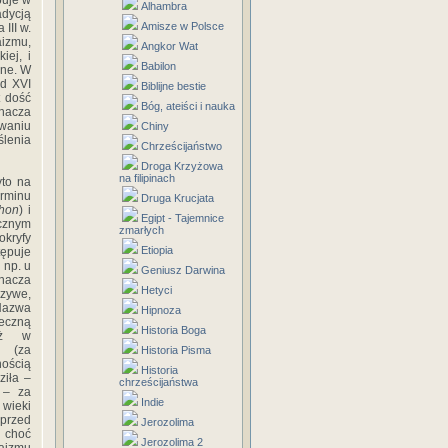
puje w
Alhambra
adycją
Amisze w Polsce
III w.
aizmu,
Angkor Wat
iej, i
Babilon
zne. W
od XVI
Biblijne bestie
t dość
Bóg, ateiści i nauka
znacza
owaniu
Chiny
ślenia
Chrześcijaństwo
Droga Krzyżowa
na filipinach
yto na
rminu
Druga Krucjata
hon
) i
Egipt - Tajemnice
cznym
zmarłych
kryfy
Etiopia
tępuje
 np. u
Geniusz Darwina
nacza
Hetyci
szywe,
 Nazwa
Hipnoza
łeczną
Historia Boga
waż w
a (za
Historia Pisma
nością
Historia
ziła –
chrześcijaństwa
– za
Indie
 wieki
przed
Jerozolima
 choć
Jerozolima 2