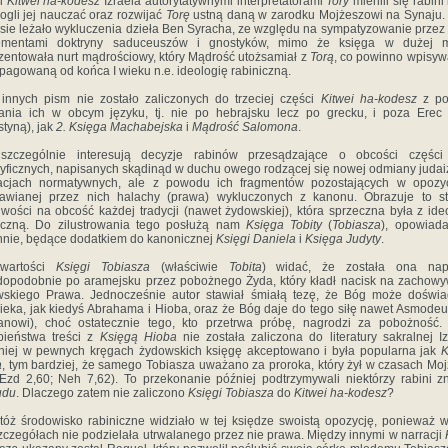
ci
Kitwei ha-kodesz
Izraela autorytatywnymi interpretatorami
Tory
mienili się rabini 
ogli jej nauczać oraz rozwijać
Torę
ustną daną w zarodku Mojżeszowi na Synaju.
esie leżało wykluczenia dzieła Ben Syracha, ze względu na sympatyzowanie przez
ementami doktryny saduceuszów i gnostyków, mimo że księga w dużej m
zentowała nurt mądrościowy, który Mądrość utożsamiał z
Torą
, co powinno wpisyw
pagowaną od końca I wieku n.e. ideologię rabiniczną.
 innych pism nie zostało zaliczonych do trzeciej części
Kitwei
ha-kodesz
z po
ania ich w obcym języku, tj. nie po hebrajsku lecz po grecku, i poza Erec 
styną), jak
2. Księga Machabejska
i
Mądrość Salomona
.
szczególnie interesują decyzje rabinów przesądzające o obcości części
yficznych, napisanych skądinąd w duchu owego rodzącej się nowej odmiany juda
racjach normatywnych, ale z powodu ich fragmentów pozostających w opozyc
nawianej przez nich halachy (prawa) wykluczonych z kanonu. Obrazuje to st
iwości na obcość każdej tradycji (nawet żydowskiej), która sprzeczna była z ide
iczną. Do zilustrowania tego posłużą nam
Księga Tobity
(
Tobiasza
), opowiad
nie, będące dodatkiem do kanonicznej
Księgi Daniela
i
Księga Judyty
.
wartości
Księgi Tobiasza
(właściwie
Tobita
) widać, że została ona nap
opodobnie po aramejsku przez pobożnego Żyda, który kładł nacisk na zachow
wskiego Prawa. Jednocześnie autor stawiał śmiałą tezę, że Bóg może doświa
ieka, jak kiedyś Abrahama i Hioba, oraz że Bóg daje do tego siłę nawet Asmode
anowi), choć ostatecznie tego, kto przetrwa próbę, nagrodzi za pobożność
bieństwa treści z
Księgą Hioba
nie została zaliczona do literatury sakralnej Iz
iej w pewnych kręgach żydowskich księgę akceptowano i była popularna jak
K
a
, tym bardziej, że samego Tobiasza uważano za proroka, który żył w czasach Mo
 Ezd 2,60; Neh 7,62). To przekonanie później podtrzymywali niektórzy rabini z
udu
. Dlaczego zatem nie zaliczono
Księgi Tobiasza
do
Kitwei ha-kodesz
?
tóż środowisko rabiniczne widziało w tej księdze swoistą opozycję, ponieważ w
zczegółach nie podzielała utrwalanego przez nie prawa. Między innymi w narracji