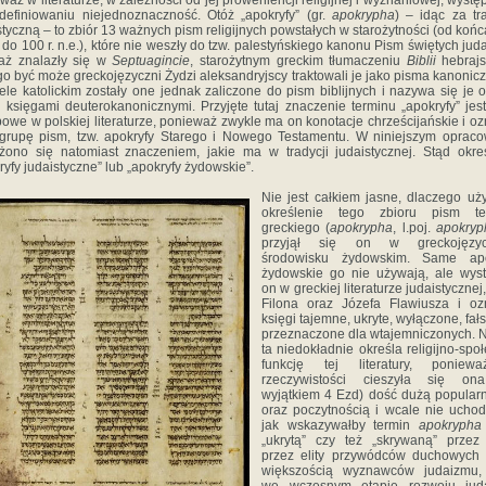
waż w literaturze, w zależności od jej proweniencji religijnej i wyznaniowej, wystę
definiowaniu niejednoznaczność. Otóż „apokryfy” (gr.
apokrypha
) – idąc za tr
styczną – to zbiór 13 ważnych pism religijnych powstałych w starożytności (od końca 
. do 100 r. n.e.), które nie weszły do tzw. palestyńskiego kanonu Pism świętych jud
aż znalazły się w
Septuagincie
, starożytnym greckim tłumaczeniu
Biblii
hebrajsk
go być może greckojęzyczni Żydzi aleksandryjscy traktowali je jako pisma kanonic
ele katolickim zostały one jednak zaliczone do pism biblijnych i nazywa się je 
 księgami deuterokanonicznymi. Przyjęte tutaj znaczenie terminu „apokryfy” jes
powe w polskiej literaturze, ponieważ zwykle ma on konotacje chrześcijańskie i o
grupę pism, tzw. apokryfy Starego i Nowego Testamentu. W niniejszym oprac
żono się natomiast znaczeniem, jakie ma w tradycji judaistycznej. Stąd okre
ryfy judaistyczne” lub „apokryfy żydowskie”.
Nie jest całkiem jasne, dlaczego uż
określenie tego zbioru pism te
greckiego (
apokrypha
, l.poj.
apokryp
przyjął się on w greckojęzy
środowisku żydowskim. Same apo
żydowskie go nie używają, ale wys
on w greckiej literaturze judaistycznej,
Filona oraz Józefa Flawiusza i oz
księgi tajemne, ukryte, wyłączone, fał
przeznaczone dla wtajemniczonych.
ta niedokładnie określa religijno-spo
funkcję tej literatury, ponie
rzeczywistości cieszyła się on
wyjątkiem 4 Ezd) dość dużą popular
oraz poczytnością i wcale nie uchod
jak wskazywałby termin
apokrypha
„ukrytą” czy też „skrywaną” przez
przez elity przywódców duchowych 
większością wyznawców judaizmu,