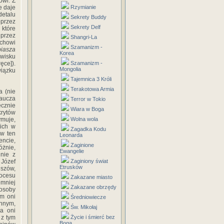
owi. Z
e daje
Rzymianie
detalu
Sekrety Buddy
przez
Sekrety Delf
 które
 przez
Shangri-La
chowi
Szamanizm -
biasza
Korea
owisku
ęce]).
Szamanizm -
Mongolia
iązku
Tajemnica 3 Króli
Terakotowa Armia
 (nie
Naucza
Terror w Tokio
ecznie
Wiara w Boga
krytów
ymuje,
Wolna wola
 ich w
Zagadka Kodu
 w ten
Leonarda
ncie,
Zaginione
óżnie,
Ewangelie
dnie z
 Józef
Zaginiony świat
Etrusków
uszów,
rocesu
Zakazane miasto
mniej
Zakazane obrzędy
 osoby
ym oni
Średniowiecze
innym,
Św. Mikołaj
a oni
 z tym
Życie i śmierć bez
Boga