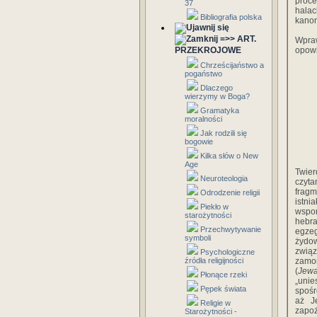
proce
37
halac
Bibliografia polska
kano
=>> ART.
Wpra
PRZEKROJOWE
opowi
Chrześcijaństwo a
pogaństwo
Dlaczego
wierzymy w Boga?
Gramatyka
moralności
Jak rodzili się
bogowie
Kilka słów o New
Age
Twier
Neuroteologia
czyta
fragm
Odrodzenie religii
istni
Piekło w
wspo
starożytności
hebra
Przechwytywanie
egzeg
symboli
żydow
związ
Psychologiczne
źródła religijności
zamor
(
Jew
Płonące rzeki
„uni
Pępek świata
spośr
aż J
Religie w
zapoż
Starożytności -