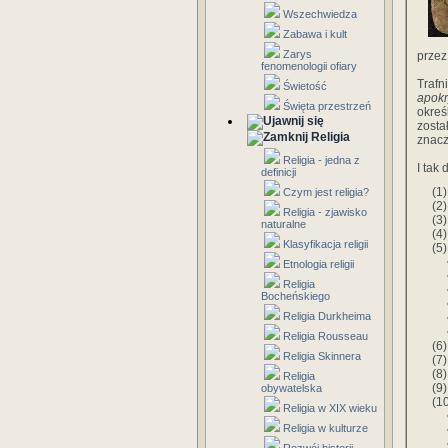
Wszechwiedza
Zabawa i kult
Zarys
przez
fenomenologii ofiary
Traf
Świetość
apok
Święta przestrzeń
okreś
zosta
Religia
znacz
Religia - jedna z
I tak
definicji
(1
Czym jest religia?
(2
Religia - zjawisko
(3
naturalne
(4
Klasyfikacja religii
(5
• 
Etnologia religii
• 
Religia
• 
Bocheńskiego
• 
Religia Durkheima
• 
• 
Religia Rousseau
(6
Religia Skinnera
(7
(8
Religia
(9
obywatelska
(1
Religia w XIX wieku
• 
Religia w kulturze
• 
• 