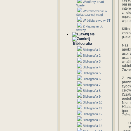
częś
Wiedźmy znad
oni m
Warty
inter
Wprowadzenie w
z el
świat czarnej magii
repre
Wróżbiarstwo w ST
w pro
Z klątwą im do
Kilka
twarzy
zapis
(Pale
Bibliografia
Nas 
apokr
Bibliografia 1
aspi
Bibliografia 2
usta
Bibliografia 3
wrażl
rabin
Bibliografia 4
Zuzan
Bibliografia 5
Z za
Bibliografia 6
prawd
Bibliografia 7
żydo
człow
Bibliografia 8
(Szat
Bibliografia 9
podo
Bibliografia 10
Niemn
Hiob
Bibliografia 11
(por.
Bibliografia 12
Talm
Bibliografia 13
O
Bibliografia 14
s