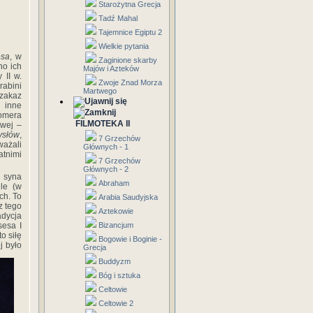
Starożytna Grecja
Tadź Mahal
Tajemnice Egiptu 2
Wielkie pytania
esa
, w
Zaginione skarby
no ich
Majów i Azteków
 II w.
Zwoje Znad Morza
rabini
Martwego
 zakaz
, inne
Homera
FILMOTEKA II
owej –
ysłów
,
7 Grzechów
ważali
Głównych - 1
atnimi
7 Grzechów
Głównych - 2
, syna
Abraham
ule (w
ch. To
Arabia Saudyjska
z tego
Aztekowie
adycja
sesa I
Bizancjum
o siłę
Bogowie i Boginie -
j było
Grecja
Buddyzm
Bóg i sztuka
Celtowie
Celtowie 2