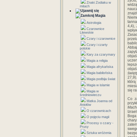
życiu
Znaki Zodiaku w
widz
mitach
nauc
znaj
Magia
Niem
tanna
Astrologia
4,4),
Czarownice
wpły
Litewskie
Zasa
Czary i czarownice
prze
babil
Czary i czarty
Abbaj
polskie
zapyt
Kary za czarymary
obja
ucze
Magia a religia
leps
Magia afrykańska
obja
Magia babilońska
święt
27,9
Magia podbija świat
którą
Magia w islamie
miesi
się r
Magia w
średniowieczu
Co z
Matka Joanna od
przyk
Aniołów
Mach
O czarownicach
Izrae
Boga
O pojęciu magii
chary
Procesy o czary -
zatem
Prusy
swego
Sztuka wróżenia
bezpo