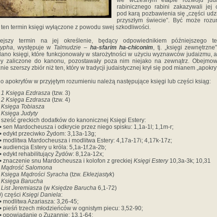
we wczesnym etapie rozwoju jud
rabinicznego rabini zakazywali jej 
pod karą pozbawienia się „części udz
przyszłym świecie”. Być może rozu
 ten termin księgi wyłączone z powodu swej szkodliwości.
niejszy termin na jej określenie, będący odpowiednikiem późniejszego te
rypha
, występuje w
Talmudzie –
ha-sfarim ha-chiconim
, tj. „księgi zewnętrzne
lano księgi, które funkcjonowały w starożytności w użyciu wyznawców judaizmu, a
ły zaliczone do kanonu, pozostawały poza nim niejako na zewnątrz. Obejmo
nie szerszy zbiór niż ten, który w tradycji judaistycznej krył się pod mianem „apokryf
 do apokryfów w przyjętym rozumieniu należą następujące księgi lub części ksiąg:
)
1 Księga Ezdrasza
(tzw. 3)
)
2 Księga Ezdrasza
(tzw. 4)
)
Księga Tobiasza
)
Księga Judyty
) sześć greckich dodatków do kanonicznej Księgi Estery:
sen Mardocheusza i odkrycie przez niego spisku: 1,1a-1l; 1,1m-r;
edykt przeciwko Żydom: 3,13a-13g;
modlitwa Mardocheusza i modlitwa Estery: 4,17a-17i; 4,17k-17z;
audiencja Estery u króla: 5,1a-1f.2a-2b;
edykt rehabilitujący Żydów: 8,12a-12x;
znaczenie snu Mardocheusza i kolofon z greckiej
Księgi Estery
10,3a-3k; 10,31
)
Mądrość Salomona
)
Księga Mądrości Syracha
(tzw.
Eklezjastyk
)
)
Księga Barucha
)
List Jeremiasza
(w
Księdze Barucha
6,1-72)
0) części
Księgi Daniela
:
modlitwa Azariasza: 3,26-45;
pieśń trzech młodzieńców w ognistym piecu: 3,52-90;
opowiadanie o Zuzannie: 13,1-64;