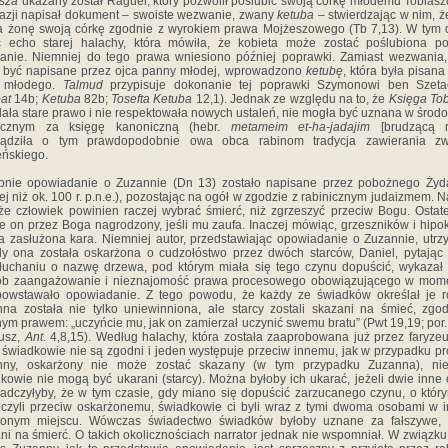
sza
ukazany został Raguel, który pozwolił poślubić swoją córkę młodemu Tobiasz
kazji napisał dokument – swoiste wezwanie, zwany
ketuba
– stwierdzając w nim, ż
 żonę swoją córkę zgodnie z wyrokiem prawa Mojżeszowego (Tb 7,13). W tym 
ć echo starej halachy, która mówiła, że kobieta może zostać poślubiona po
nie. Niemniej do tego prawa wniesiono później poprawki. Zamiast wezwania,
 być napisane przez ojca panny młodej, wprowadzono
ketubę
, która była pisana
 młodego.
Talmud
przypisuje dokonanie tej poprawki Szymonowi ben Szeta
at
14b;
Ketuba
82b;
Tosefta Ketuba
12,1). Jednak ze względu na to, że
Księga To
lała stare prawo i nie respektowała nowych ustaleń, nie mogła być uznana w środ
nicznym za księgę kanoniczną (hebr.
metameim et-ha-jadajim
[brudzącą r
sądziła o tym prawdopodobnie owa obca rabinom tradycja zawierania zw
ńskiego.
bnie opowiadanie o Zuzannie (Dn 13) zostało napisane przez pobożnego Żyda
ej niż ok. 100 r. p.n.e.), pozostając na ogół w zgodzie z rabinicznym judaizmem. 
że człowiek powinien raczej wybrać śmierć, niż zgrzeszyć przeciw Bogu. Ostat
e on przez Boga nagrodzony, jeśli mu zaufa. Inaczej mówiąc, grzeszników i hipo
a zasłużona kara. Niemniej autor, przedstawiając opowiadanie o Zuzannie, utrz
y ona została oskarżona o cudzołóstwo przez dwóch starców, Daniel, pytając
łuchaniu o nazwę drzewa, pod którym miała się tego czynu dopuścić, wykazał
ób zaangażowanie i nieznajomość prawa procesowego obowiązującego w mome
owstawało opowiadanie. Z tego powodu, że każdy ze świadków określał je r
na została nie tylko uniewinniona, ale starcy zostali skazani na śmieć, zgo
jnym prawem: „uczyńcie mu, jak on zamierzał uczynić swemu bratu” (Pwt 19,19; por.
usz,
Ant
. 4,8,15). Według halachy, która została zaaprobowana już przez faryze
i świadkowie nie są zgodni i jeden występuje przeciw innemu, jak w przypadku p
nny, oskarżony nie może zostać skazany (w tym przypadku Zuzanna), nie
kowie nie mogą być ukarani (starcy). Można byłoby ich ukarać, jeżeli dwie inne
adczyłyby, że w tym czasie, gdy miano się dopuścić zarzucanego czynu, o któr
czyli przeciw oskarżonemu, świadkowie ci byli wraz z tymi dwoma osobami w 
lonym miejscu. Wówczas świadectwo świadków byłoby uznane za fałszywe, 
ni na śmierć. O takich okolicznościach narrator jednak nie wspomniał. W związku