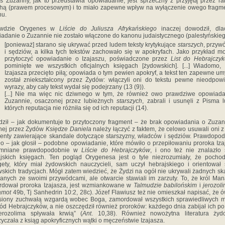
s Zuzanny, jak to przedstawia opowiadanie, jest sprzeczny z przyjętą przez r
hą (prawem procesowym) i to miało zapewne wpływ na wyłączenie owego fragm
nu.
wdzie Orygenes w
Liście do Juliusza Afrykańskiego
inaczej dowodził, dla
adanie o Zuzannie nie zostało włączone do kanonu judaistycznego (palestyńskieg
[ponieważ] starano się ukrywać przed ludem teksty krytykujące
starszych
, przy
i sędziów, a kilka tych tekstów zachowało się w apokryfach. Jako przykład 
przytoczyć opowiadanie o Izajaszu, poświadczone przez
List do Hebrajczy
pominięte we wszystkich oficjalnych księgach [żydowskich]. [...] Wiadomo,
Izajasza przecięto piłą; opowiada o tym pewien apokryf, a tekst ten zapewne um
został zniekształcony przez Żydów: włączyli oni do tekstu pewne nieodpow
wyrazy, aby cały tekst wydał się podejrzany (13 (9)).
[...] Nie ma więc nic dziwnego w tym, że również owo prawdziwe opowiad
Zuzannie, osaczonej przez lubieżnych
starszych
, zabrali i usunęli z Pisma l
których reputacja nie różniła się od ich reputacji (14).
dził – jak dokumentuje to przytoczony fragment – że brak opowiadania o Zuza
nej przez Żydów
Księdze Daniela
należy łączyć z faktem, że celowo usuwali oni z
enty zawierające skandale dotyczące starszyzny, władców i sędziów. Prawdopo
ało – jak głosił – podobne opowiadanie, które mówiło o przepiłowaniu proroka Iza
mniane prawdopodobnie w
Liście do Hebrajczyków
, i ono też nie znalazło
jskich księgach. Ten pogląd Orygenesa jest o tyle niezrozumiały, że pocho
ety, który miał żydowskich nauczycieli, sam uczył hebrajskiego i orientował
skich tradycjach. Mógł zatem wiedzieć, że Żydzi na ogół nie ukrywali żadnych sk
anych ze swoimi przywódcami, ale otwarcie stawiali im zarzuty. To, że król Ma
dował proroka Izajasza, jest wzmiankowane w
Talmudzie babilońskim
i
jerozol
amot
49b, Tj Sanhedrin 10:2, 28c). Józef Flawiusz też nie omieszkał napisać, że ó
esiony zuchwałą wzgardą wobec Boga, zamordował wszystkich sprawiedliwych 
ód Hebrajczyków, a nie oszczędził również proroków: każdego dnia zabijał ich po 
erozolima spływała krwią” (
Ant
. 10,38). Również nowożytna literatura żyd
yczała z ksiąg apokryficznych wątki o męczeństwie Izajasza.