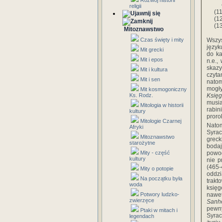
Rozwój historii
• 
religii
(1
(1
(1
Mitoznawstwo
Czas święty i mity
Wszys
język
Mit grecki
do k
Mit i epos
n.e.,
skazy
Mit i kultura
czyta
Mit i sen
natom
mogły
Mit kosmogoniczny
Ks. Rodz.
Księg
musia
Mitologia w historii
rabin
kultury
proro
Mitologie Czarnej
Nato
Afryki
Syrac
Mitoznawstwo
greck
starożytne
bodaj
Mity - część
powod
kultury
nie p
(465-
Mity o potopie
oddzi
Na początku była
trakt
woda
księg
Potwory ludzko-
nawe
zwierzęce
Sanh
pewn
Ptaki w mitach i
Syra
legendach