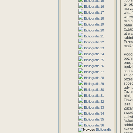
Tobia
Bibliografia 15
tej o
Bibliografia 16
mu za
Bibliografia 17
wida
wezwa
Bibliografia 18
miało
Bibliografia 19
pana
(
Szab
Bibliografia 20
utrwa
Bibliografia 21
rabi
Prze
Bibliografia 22
małże
Bibliografia 23
Bibliografia 24
Podo
późni
Bibliografia 25
ono, 
Bibliografia 26
będzi
spotk
Bibliografia 27
że gd
Bibliografia 28
przes
spos
Bibliografia 29
gdy p
Bibliografia 30
Zuzan
Bibliografia 31
bibli
Flawi
Bibliografia 32
jeżel
Bibliografia 33
Zuza
świad
Bibliografia 34
zaświ
Bibliografia 35
świad
odda
Bibliografia 36
skaza
Bibliografia