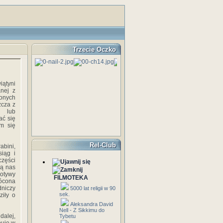
Trzecie Oczko
iątyni
anej z
onych
zcza z
j lub
ać się
m się
Rel-Club
abini,
siąg i
części
ją nas
motywy
FILMOTEKA
ócona
dniczy
5000 lat religii w 90
sek.
ziły o
Aleksandra David
Nell - Z Sikkimu do
dalej,
Tybetu