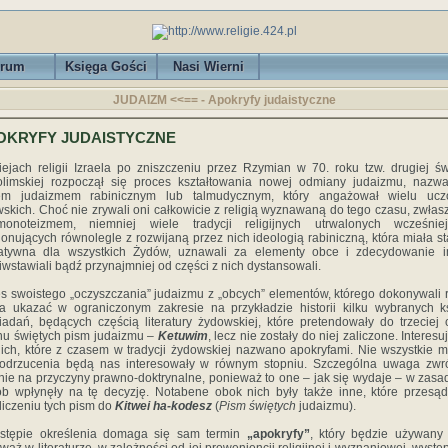
rum
Księga Gości
Nasi Wierni
JUDAIZM <<== - Apokryfy judaistyczne
OKRYFY JUDAISTYCZNE
ejach religii Izraela po zniszczeniu przez Rzymian w 70. roku tzw. drugiej św
olimskiej rozpoczął się proces kształtowania nowej odmiany judaizmu, nazw
em judaizmem rabinicznym lub talmudycznym, który angażował wielu ucz
skich. Choć nie zrywali oni całkowicie z religią wyznawaną do tego czasu, zwłas
monoteizmem, niemniej wiele tradycji religijnych utrwalonych wcześnie
jonujących równolegle z rozwijaną przez nich ideologią rabiniczną, która miała st
atywna dla wszystkich Żydów, uznawali za elementy obce i zdecydowanie i
iwstawiali bądź przynajmniej od części z nich dystansowali.
s swoistego „oczyszczania” judaizmu z „obcych” elementów, którego dokonywali r
 ukazać w ograniczonym zakresie na przykładzie historii kilku wybranych k
adań, będących częścią literatury żydowskiej, które pretendowały do trzeciej 
u świętych pism judaizmu –
Ketuwim
, lecz nie zostały do niej zaliczone. Interesu
nich, które z czasem w tradycji żydowskiej nazwano apokryfami. Nie wszystkie 
 odrzucenia będą nas interesowały w równym stopniu. Szczególna uwaga zwr
nie na przyczyny prawno-doktrynalne, ponieważ to one – jak się wydaje – w zasa
b wpłynęły na tę decyzję. Notabene obok nich były także inne, które przesąd
liczeniu tych pism do
Kitwei ha-kodesz
(
Pism świętych
judaizmu).
stępie określenia domaga się sam termin
„apokryfy”
, który będzie używany 