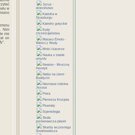
aizmu
czytać
Jezus -
dzieciństwo
iału w
miano
Katedra w
Strasburgu
Katedry gotyckie
rminu
”. Nim
Kody
chrześcijaństwa
le nie
wał on
Masaru Emoto -
y”.
Wieści z Wody
Mnisi i kacerze
Nauka o stanie
umyslu
Newton - Mroczny
Heretyk
Niebo na ziemi -
Buddyzm
Nieznana rodzina
Jezusa
Petra
Pierwsza Krucjata
Piramidy
Scjentologia
Skala
porównawcza planet
Skarby wczesnego
Średniowiecza