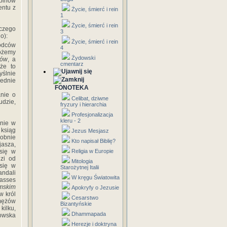
abinów
entu z
Życie, śmierć i rein
1
Życie, śmierć i rein
czego
3
o):
Życie, śmierć i rein
wódców
4
możemy
Żydowski
ków
, a
cmentarz
 że to
yślnie
iednie
FONOTEKA
anie o
Celibat, dziwne
udzie,
fryzury i hierarchia
Profesjonalizacja
kleru - 2
nnie w
 ksiąg
Jezus Mesjasz
dobnie
Kto napisał Biblię?
jasza,
 się w
Religia w Europie
dzi od
Mitologia
 się w
Starożytnej Italii
andali
W kręgu Światowita
nasses
imskim
Apokryfy o Jezusie
w król
Cesarstwo
mężów
Bizantyńskie
kilku,
Dhammapada
owska
Herezje i doktryna