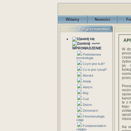
Witamy
Nowości
Fo
Religioznawstwo
AP
==>>
WPROWADZENIE
W dzi
jeroz
Podstawowa
czas
terminologia
żydow
Czym jest kult?
jej 
funkc
Co to jest rytuał?
norm
Absolut
przec
Anioły
Proce
Ateizm
można
Bóg
opowi
kanon
Cud
te z 
Deizm
tego
zosta
Demonizm
sposó
Fenomenologia
nieza
religii
Fundamentalizm
Na w
religijny