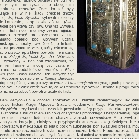
, środowiska rabinów odcinały się od niej,
ąc w tym nawiązywanie do obcego im
zania saduceuszów. Obce im też były
dujące się w niej ślady greckiej gnozy.
niej
Mądrość Syracha
cytowali niektórzy
ici i amoraici, jak np. Lewita z Jawne (Awot
 Josef ben Akiwa czy Raw. Ona też wywarła
w na hebrajskie modlitwy zwane
pijutim
.
dniczo niechęć do korzystania z niej
łamano dopiero pod wpływem ucznia
ońskiego amoraity, raw Josefa, o imieniu
e na początku IV wieku, który ośmielił się
ać o przyczynę, z której powodu nie można
śniać
Księgi Mądrości Syracha
. Wówczas
ni żydowscy w Babilonii zdecydowali, że
ze jej fragmenty mogą być czytane i
śniane na podobieństwo wersów z
Pism
ych
(zob.
Bawa kamma
92b; dotyczy Syr
). Podobnie postąpiono z
Księgą Barucha
,
 dopiero później zaczęto czytać (wraz z
Lamentacjami
) w synagogach pierwszeg
ąca aw. Tak więc częściowo to, co w literaturze żydowskiej uznano u progu rod
abinizmu za „obce”, powoli wracało do łask.
atem decydowało o obcości apokryfów dla judaizmu rabinicznego? Jak wid
ładzie historii Księgi
Mądrości Syracha
(dodajmy: i
Ksiąg Hasmonejczyków
abejskich
) decydował m.in. czas ich powstania, który przypadł na okres po ust
lu (zgodnie z nauczaniem rabinów) charyzmatu prorockiego i bezpośredniej inge
 w dzieje swego ludu przez charyzmatycznych przywódców. A to zwykle
zmatykom tradycja judaistyczna przypisywała autorstwo ksiąg świętych. Nie
 powstać w II wieku p.n.e. księga o boskim autorytecie, ponieważ Bóg przestał mó
 ludu przez szczególnych wybrańców i nie można było od Niego oczekiwać da
średnich wskazań objawiających Jego wolę. Natomiast w momencie zamykania tr