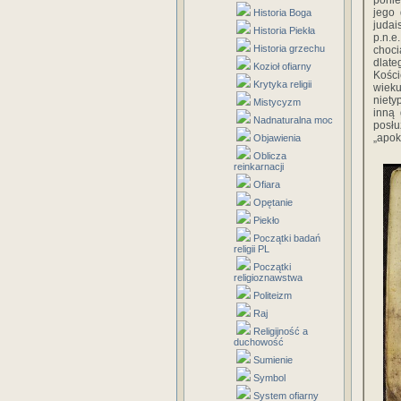
ponie
jego 
Historia Boga
judai
Historia Piekła
p.n.e
Historia grzechu
choci
dlate
Kozioł ofiarny
Kości
Krytyka religii
wieku
niety
Mistycyzm
inną 
Nadnaturalna moc
posłu
„apok
Objawienia
Oblicza
reinkarnacji
Ofiara
Opętanie
Piekło
Początki badań
religii PL
Początki
religioznawstwa
Politeizm
Raj
Religijność a
duchowość
Sumienie
Symbol
System ofiarny