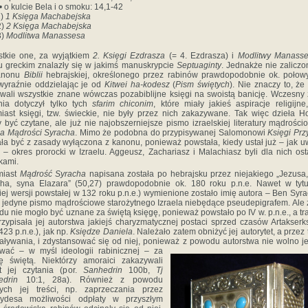
o kulcie Bela i o smoku: 14,1-42
1)
1 Księga Machabejska
2)
2 Księga Machabejska
3)
Modlitwa Manassesa
tkie one, za wyjątkiem
2. Księgi Ezdrasza
(= 4. Ezdrasza) i
Modlitwy Manass
u greckim znalazły się w jakimś manuskrypcie
Septuaginty
. Jednakże nie zaliczo
anonu
Biblii
hebrajskiej, określonego przez rabinów prawdopodobnie ok. połowy
 wyraźnie oddzielając je od
Kitwei ha-kodesz
(
Pism świętych
). Nie znaczy to, że 
wali wszystkie znane wówczas pozabiblijne księgi na swoistą banicję. Wczesny
nia dotyczył tylko tych
sfarim chiconim
, które miały jakieś aspiracje religijne
iast księgi, tzw. świeckie, nie były przez nich zakazywane. Tak więc dzieła 
 być czytane, ale już nie najobszerniejsze pismo izraelskiej literatury mądrości
a Mądrości Syracha
. Mimo że podobna do przypisywanej Salomonowi
Księgi Prz
ła być z zasady wyłączona z kanonu, ponieważ powstała, kiedy ustał już – jak u
i – okres prorocki w Izraelu. Aggeusz, Zachariasz i Malachiasz byli dla nich ost
kami.
miast
Mądrość Syracha
napisana została po hebrajsku przez niejakiego „Jezusa
ha, syna Elazara” (50,27) prawdopodobnie ok. 180 roku p.n.e. Nawet w tyt
iej wersji powstałej w 132 roku p.n.e.) wymienione zostało imię autora – Ben Syra
 jedyne pismo mądrościowe starożytnego Izraela niebędące pseudepigrafem. Ale 
u nie mogło być uznane za świętą księgę, ponieważ powstało po IV w. p.n.e., a tr
rzypisała jej autorstwa jakiejś charyzmatycznej postaci sprzed czasów Artakserk
423 p.n.e.), jak np.
Księdze Daniela
. Należało zatem obniżyć jej autorytet, a przez t
aływania, i zdystansować się od niej, ponieważ z powodu
autorstwa nie wolno je
ować – w myśl ideologii rabinicznej – za
ę świętą. Niektórzy amoraici zakazywali
t jej czytania (por.
Sanhedrin
100b,
Tj
edrin
10:1, 28a). Również z powodu
ych jej treści, np. zaprzeczania przez
cydesa możliwości odpłaty w przyszłym